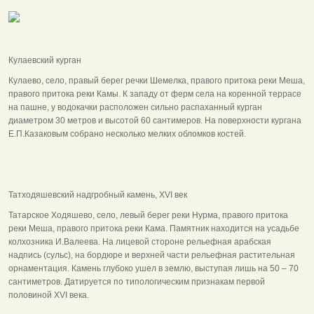
Кулаевский курган
Кулаево, село, правый берег речки Шемелка, правого притока реки Меша,
правого притока реки Камы. К западу от ферм села на коренной террасе
на пашне, у водокачки расположен сильно распаханный курган
диаметром 30 метров и высотой 60 сантимеров. На поверхности кургана
Е.П.Казаковым собрано несколько мелких обломков костей.
Татходяшевский надгробный камень, ХVI век
Татарское Ходяшево, село, левый берег реки Нурма, правого притока
реки Меша, правого притока реки Кама. Памятник находится на усадьбе
колхозника И.Валеева. На лицевой стороне рельефная арабская
надпись (сульс), на бордюре и верхней части рельефная растительная
орнаментация. Камень глубоко ушел в землю, выступая лишь на 50 – 70
сантиметров. Датируется по типологическим признакам первой
половиной ХVI века.