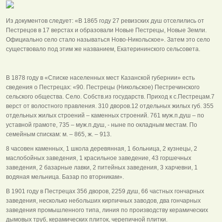
Из документов следует: «В 1865 году 27 ревизских душ отселились от
Пестрецов в 17 верстах и образовали Новые Пестрецы, Новые Земли.
Официально село стало называться Ново-Никольское». Затем это село
существовало под этим же названием, Екатерининского сельсовета.
В 1878 году в «Списке населенных мест Казанской губернии» есть
сведения о Пестрецах: «90. Пестрецы (Никольское) Пестречинского
сельского общества. Село. Собств.из государств. Приход к с.Пестрецам.7
верст от волостного правления. 310 дворов.12 отдельных жилых губ. 355
отдельных жилых строений – каменных строений. 761 муж.п.душ – по
уставной грамоте, 735 – муж.п.душ, - ныне по окладным местам. По
семейным спискам: м. – 865, ж. – 913.
8 часовен каменных, 1 школа деревянная, 1 больница, 2 кузнецы, 2
маслобойных заведения, 1 красильное заведение, 43 горшечных
заведения, 2 базарные лавки, 2 питейных заведения, 3 харчевни, 1
водяная мельница. Базар по вторникам».
В 1901 году в Пестрецах 356 дворов, 2259 душ, 66 частных гончарных
заведения, несколько небольших кирпичных заводов, два гончарных
заведения промышленного типа, линия по производству керамических
дымовых труб, керамических плиток, черепичной плитки.