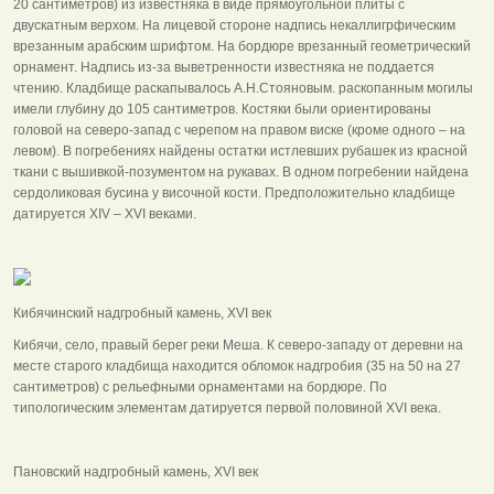
20 сантиметров) из известняка в виде прямоугольной плиты с
двускатным верхом. На лицевой стороне надпись некаллигрфическим
врезанным арабским шрифтом. На бордюре врезанный геометрический
орнамент. Надпись из-за выветренности известняка не поддается
чтению. Кладбище раскапывалось А.Н.Стояновым. раскопанным могилы
имели глубину до 105 сантиметров. Костяки были ориентированы
головой на северо-запад с черепом на правом виске (кроме одного – на
левом). В погребениях найдены остатки истлевших рубашек из красной
ткани с вышивкой-позументом на рукавах. В одном погребении найдена
сердоликовая бусина у височной кости. Предположительно кладбище
датируется ХIV – ХVI веками.
Кибячинский надгробный камень, ХVI век
Кибячи, село, правый берег реки Меша. К северо-западу от деревни на
месте старого кладбища находится обломок надгробия (35 на 50 на 27
сантиметров) с рельефными орнаментами на бордюре. По
типологическим элементам датируется первой половиной ХVI века.
Пановский надгробный камень, ХVI век