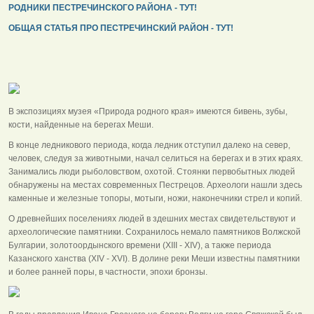
РОДНИКИ ПЕСТРЕЧИНСКОГО РАЙОНА - ТУТ!
ОБЩАЯ СТАТЬЯ ПРО ПЕСТРЕЧИНСКИЙ РАЙОН - ТУТ!
В экспозициях музея «Природа родного края» имеются бивень, зубы,
кости, найденные на берегах Меши.
В конце ледникового периода, когда ледник отступил далеко на север,
человек, следуя за животными, начал селиться на берегах и в этих краях.
Занимались люди рыболовством, охотой. Стоянки первобытных людей
обнаружены на местах современных Пестрецов. Археологи нашли здесь
каменные и железные топоры, мотыги, ножи, наконечники стрел и копий.
О древнейших поселениях людей в здешних местах свидетельствуют и
археологические памятники. Сохранилось немало памятников Волжской
Булгарии, золотоордынского времени (XIII - XIV), а также периода
Казанского ханства (XIV - XVI). В долине реки Меши известны памятники
и более ранней поры, в частности, эпохи бронзы.