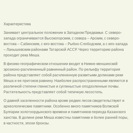
Характеристика
Занимает центральное положение в Западном Предкамье. С северо-
запада ограничивается Высокогорским, с севера – Арским, с северо-
востока – Сабинским, с юго-востока – Рыбно-Слободским, а с юго-запада
– Ланышевским районами Татарской АССР. Через территорию района
проходит река Меша.
В физико-географическом отношении входит в Нижне-меншинский
эрозионо-расчлененный равнинный район. По рельефу территория
района представляет собой расчлененную развитыми долинами реки
Меша и ее притоков равнину. Наиболее распространенными являются в
различной степени глинистые и суглиныстые оподзоленные почвы.
Растительность представляет собой типичную лесостепь.
О давней заселенности района кроме редких лесов свидетельствуют и
археологические памятники. Особенно много памятников Волжской
Булгарии золотоордынского времени и памятников периода Казанского
ханства. В долине реки Меша известны памятники и более ранней поры,
в частности, эпохи бронзы.