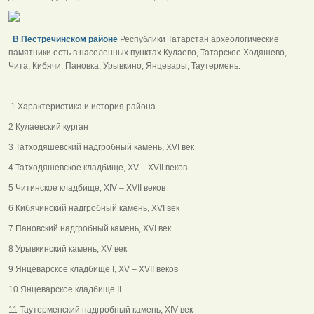
В Пестречинском районе
Республики Татарстан археологические
памятники есть в населенных пунктах Кулаево, Татарское Ходяшево,
Чита, Кибячи, Пановка, Урывкино, Янцевары, Таутермень.
1 Характеристика и история района
2 Кулаевский курган
3 Татходяшевский надгробный камень, ХVI век
4 Татходяшевское кладбище, ХV – ХVII веков
5 Читинское кладбище, ХIV – ХVII веков
6 Кибячинский надгробный камень, ХVI век
7 Пановский надгробный камень, ХVI век
8 Урывкинский камень, ХV век
9 Янцеварское кладбище I, ХV – ХVII веков
10 Янцеварское кладбище II
11 Таутерменский надгробный камень, ХIV век