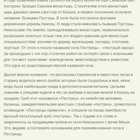
В годы правления Ивана Грозного на берегу Волги на горе Свяжской был
построен Троицко-Сергиев монастырь. Строителям этого монастыря
царь даровал земли к востоку от Казани, и первое поселение получило
название Троицкая Пустошь. В селе была построена красивая
деревянная церковь Николы. И люди стали именовать бывшую Пустошь
Никольским. На землях, принадлежавших монастырю, первоначально
разрешали селиться только тем, кто владел нужными для монастыря
специальностями: резчики по дереву, валяльщики, гончары, плотники,
портные. От этого и пошло название села Пестрецы – «пестрый народ».
За прошедшие с тех пор столетия район не потерял связи с исконными
для тех мест занятиями: земледелием, животноводством и ремеслом.
Это одна из существующих версий названия села.
Другая версия названия - по рассказам старожилов в окрестных лесах в
старину водилось много грибов, которые были съедобные в мае, июне,
когда была наибольшая нужда в дополнительном питании. Целыми
семьями и улицами ходили в лес за грибами и возами возили в Казань на
продажу. Гриб этот назывался «Пестрец», из семейства моховика.
Казанцы, завидев Никольских крестьян с грибами «пестрец», громогласно
оповещали: «Пестрецы привезли», и спешили на базар приобрести
вкусный питательный гриб «пестрец». Так с годами это слово и
закрепилось за продавцами грибов из села Никольского с речки Меши.
Это, видимо, и послужило основанием для переименования села в
Пестрецы.