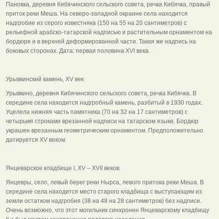
Пановка, деревня Кибячинского сельского совета, речка Кибячка, правый
приток реки Меша. На северо-западной окраине села находится
надгробие из серого известняка (150 на 55 на 20 сантиметров) с
рельефной арабско-татарской надписью и растительным орнаментом на
бордюре и в верхней деформированной части. Такая же надпись на
боковых сторонах. Дата: первая половина ХVI века.
Урывкинский камень, ХV век
Урывкино, деревня Кибячинского сельского совета, речка Кибячка. В
середине села находится надгробный камень, разбитый в 1930 годах.
Уцелела нижняя часть памятника (70 на 32 на 17 сантиметров) с
четырьмя строками врезанной надписи на татарском языке. Бордюр
украшен врезанным геометрическим орнаментом. Предположительно
датируется ХV веком.
Янцеварское кладбище I, ХV – ХVII веков
Янцевры, село, левый берег реки Нырса, левого притока реки Меша. В
середине села находится место старого кладбища с выступающим из
земли остатком надгробия (38 на 48 на 28 сантиметров) без надписи.
Очень возможно, что этот могильник синхронен Янцеварскому кладбищу