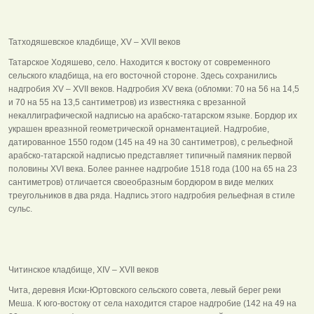
Татходяшевское кладбище, ХV – ХVII веков
Татарское Ходяшево, село. Находится к востоку от современного
сельского кладбища, на его восточной стороне. Здесь сохранились
надгробия ХV – ХVII веков. Надгробия ХV века (обломки: 70 на 56 на 14,5
и 70 на 55 на 13,5 сантиметров) из известняка с врезанной
некаллиграфической надписью на арабско-татарском языке. Бордюр их
украшен вреазнной геометрической орнаментацией. Надгробие,
датированное 1550 годом (145 на 49 на 30 сантиметров), с рельефной
арабско-татарской надписью представляет типичный памяник первой
половины ХVI века. Более раннее надгробие 1518 года (100 на 65 на 23
сантиметров) отличается своеобразным бордюром в виде мелких
треугольников в два ряда. Надпись этого надгробия рельефная в стиле
сульс.
Читинское кладбище, ХIV – ХVII веков
Чита, деревня Иски-Юртовского сельского совета, левый берег реки
Меша. К юго-востоку от села находится старое надгробие (142 на 49 на