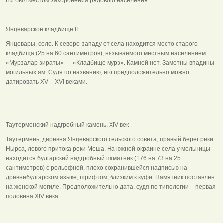
II и был местом захоронения рядового населения.
Янцеварское кладбище II
Янцевары, село. К северо-западу от села находится место старого
кладбища (25 на 60 сантиметров), называемого местным населением
«Мурзалар зираты» — «Кладбище мурз». Камней нет. Заметны впадины
могильных ям. Судя по названию, его предположительно можно
датировать ХV – ХVI веками.
Таутерменский надгробный камень, ХIV век
Таутермень, деревня Янцеварского сельского совета, правый берег реки
Нырса, левого притока реки Меша. На южной окраине села у мельницы
находится булгарский надгробный памятник (176 на 73 на 25
сантиметров) с рельефной, плохо сохранившейся надписью на
древнебулгарском языке, шрифтом, близким к куфи. Памятник поставлен
на женской могиле. Предположительно дата, судя по типологии – первая
половина ХIV века.