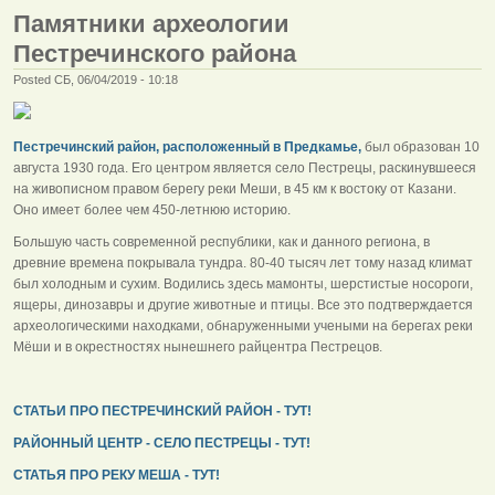
Памятники археологии
Пестречинского района
Posted СБ, 06/04/2019 - 10:18
Пестречинский район, расположенный в Предкамье,
был образован 10
августа 1930 года. Его центром является село Пестрецы, раскинувшееся
на живописном правом берегу реки Меши, в 45 км к востоку от Казани.
Оно имеет более чем 450-летнюю историю.
Большую часть современной республики, как и данного региона, в
древние времена покрывала тундра. 80-40 тысяч лет тому назад климат
был холодным и сухим. Водились здесь мамонты, шерстистые носороги,
ящеры, динозавры и другие животные и птицы. Все это подтверждается
археологическими находками, обнаруженными учеными на берегах реки
Мёши и в окрестностях нынешнего райцентра Пестрецов.
СТАТЬИ ПРО ПЕСТРЕЧИНСКИЙ РАЙОН - ТУТ!
РАЙОННЫЙ ЦЕНТР - СЕЛО ПЕСТРЕЦЫ - ТУТ!
СТАТЬЯ ПРО РЕКУ МЕША - ТУТ!