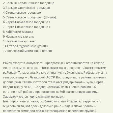
2 Больше-Карлангинское городище
3 Больше-Фроловское городище
4 Степановское городище I
5 Степановское городище II (Шишка)
6 Черки-Бибкеевское городище I
7 Черки-Бибкеевское городище II
8 Кайбицкие курганы
9 Нурлатские курганы
10 Ругвинские курганы
11 Старо-Студенецкие курганы
12 Козловский могильник I, неолит
Район входит в южную часть Предволжья и ограничивается на севере
Анастовским, на востоке – Тетюшским, на юго-западе – Дрожжановским
районами Татарстана. На юге он граничит с Ульяновской областью, а на
северо-западе – с Чувашской АССР. Восточную часть района занимает
долина реки Свияга, к которой стекаются ряд притоков – Була, Бирля.
Входит в зону № 48 – Средне-Свижский возвышенно-равнинный
остепненный район и представляет собой остепненную равнину.
Характеризуется черноземными почвами.
Благоприятные условия, особенно открытый характер территории
обусловили то, чот здесь довольно рано – еще в эпохе бронзы –
появляется земледельческо-скотоводческое население срубной