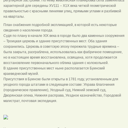
регулярной застройки. По нему живописная планировка села заменялась
характерной для середины ХV111 – Х1Х века четкой геометрической
правильностью с красными линиями улиц, прямыми углами и разбивкой
на кварталы.
План снабжения подробной экспликацией, в которой есть некоторые
сведения о населении города.
Судя по плану в начале ХIХ века в городе было два каменных сооружения
– Троицкая церковь и здание присутственных мест. Оба здания
сохранились. Церковь в советскую эпоху пережила трудные времена –
была закрыта, разграблена, использовалась как фабричное помещение,
но в настоящее время восстановлена, освящена, хотя продолжается
восстановление первоначального облика здания с колокольней.
В здание присутственных мест ныне располагается Буинский
краеведческий музей.
Присутствия в Буинске были открыты в 1781 году, установленным для
уездного города штатами в следующем составе: Управа благочиния
(городническое правление), Уездный суд, Нижний земский суд,
Дворянская опека, Нижняя расправа, Уездное казначейство, Городовой
магистрат, почтовая экспедиция.