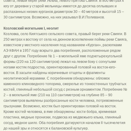
совета, левый берег реки Укльча, левого притока Свияги. В 800 метрах к
югу от деревни у старой мельницы имеется до десятка оплывших и
распаханных низких курганов диаметром 30 – 40 метров и высотой 15 –
30 сантиметров. Возможно, на них указывал В.И.Поливанов.
Козловский могильник I, неолит
Козловка, село Киятського сельского совета, правый берег реки Свияги. В
250 метрах к востоку от села на дюнном всхолмлении поймы реки Свияга,
известном у местного населения под названием «Курган», раскопками
АЭ КФАН в 1957 году вскрыто два погребения, расположенные рядом
друг с другом. Погребение № 1 – в могильной яме подчетырехугольной
формы (220 на 120 сантиметров) лежал на левом боку с согнутыми
ногами костяк подростка, ориентированный головой на восток-юго-
восток. В засыпи найдены коричневые отщепы и фрагменты
неолитической керамики. С погребением обнаружены: обломок
каменного клиновидного топорика, ожерелье из тонкостенных трубчатых
костей, глиняный небольшой сосуд с резным орнаментом. Погребение №
2 – в могильной яме (210 на 110 сантиметров) на глубине 85 – 90
сантиметров выявлены разбросанные кости человека, потревоженные
грызунами. Возможно, костяк был ориентирован головой на восток.
Кроме костей человека, в яме обнаружены: кости бобра, кремневая
пластина, медные пронизки, подвеска из медвежьего клыка, глиняный
сосуд, медное шило. Оба погребеия датируются началом II тысячелетия
до нашей эры и относятся к балановской культуер.