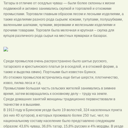
Татары в отличие от оседлых чуваш — были более склонны к жизни
подвижной и активно занимались скупкой и торговлей и отхожими
промыслами. Торговали главным образом лесом и лесными изделиями, а
также изделиями разного рода сырьем: кожами, тулупами, полушубками,
валенными шапками, чулками, веревками и железными изделиями и
прочими товарами. Торговля была мелочная и крупная – скупка для
купцов различного рода сырья на местных ярмарках и базарах.
Среди промыслов очень распространено было шитье русского,
татарского и крестьянского платья (и в оседлой, и в отхожей форме, а
также и выделка овчин). Портными был известен Буинск.
Из отхожих промыслов встречались еще битье шерсти, плотничество,
извоз, пилка леса и т.д.
Промыслами большая часть сельских жителей занимались в зимнее
время, затем возвращались к основному делу – труду на земле.
Среди домашних занятий женщины традиционно первенствовали в
ткачестве и в вышивке.
В 1913 году в Буинском уезде было 19 волостей, 324 населенных пункта
(из них 40 хуторов), в которых проживало более 250 тыс. чел; по
национальному составу население было представлено следующим
образом: 43,6% чуваш, 36,6% татар, 15,8% русских и 4% мордвы. В уезде