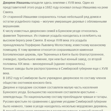
Дворяне Ивашевы
владели здесь землями с ХVIII века. Один из
представителей этого рода в 1682 году основал сельцо Ивашевка на реке
Свияга.
От старинной Ивашевки сохранилось только небольшой ряд домов и
остатки усадебного парка – могучие умирающие деревья с обломанными
вершинами.
К числу известных дворянских семей в Буинском уезде относилась
фамилия Терениных. Их главная усадьба находилась в селеКиять на
высоком берегу реки Свияги. В конце ХVIII века эта усадьба
принадлежала Порфирию Львовичу Молоствову, известному казанскому
помещику. К тому времени относится сохранившаяся каменная
Богоявленская церковь, при Терениных в Кияти было благоустроенное,
очевидно, прибыльное имение, при нем был конный завод, со второй
половины ХIХ века – винокуренный (здание сохранилось).
Конные заводы были распространены в Симбирской губернии еще с ХVIII
века.
В 1852 году в Симбирске было учреждено дворянское по составу членов
общество охотников конского бега.
Дворяне и городские сословия составляли малую часть населения
Буинского уезда. Большинство населения составляли крестьяне –
земледельцы. По национальному составу преобладали чуваши и татары.
Русских крестьян по сравнению с другими уездами Симбирской губернии
было немного, также в уезде находилось несколько мордовских деревень.
В лесной части уезда проживали в основном чуваши, в южной степной