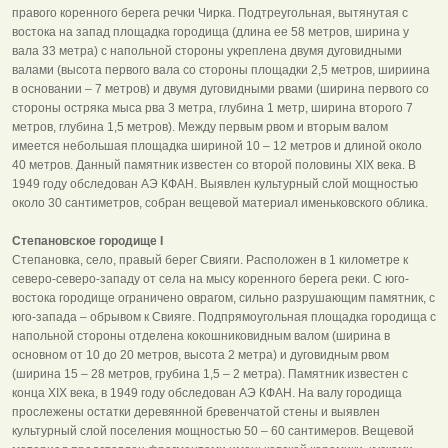
правого коренного берега речки Чирка. Подтреугольная, вытянутая с
востока на запад площадка городища (длина ее 58 метров, ширина у
вала 33 метра) с напольной стороны укреплена двумя дуговидными
валами (высота первого вала со стороны площадки 2,5 метров, шириина
в основании – 7 метров) и двумя дуговидными рвами (ширина первого со
стороны остряка мыса рва 3 метра, глубина 1 метр, ширина второго 7
метров, глубина 1,5 метров). Между первым рвом и вторым валом
имеется небольшая площадка шириной 10 – 12 метров и длиной около
40 метров. Данный памятник известен со второй половины ХIХ века. В
1949 году обследован АЭ КФАН. Выявлен культурный слой мощностью
около 30 сантиметров, собран вещевой материал именьковского облика.
Степановское городище I
Степановка, село, правый берег Свияги. Расположен в 1 километре к
северо-северо-западу от села на мысу коренного берега реки. С юго-
востока городище ограничено оврагом, сильно разрушающим памятник, с
юго-запада – обрывом к Свияге. Подпрямоугольная площадка городища с
напольной стороны отделена кокошниковидным валом (ширина в
основном от 10 до 20 метров, высота 2 метра) и дуговидным рвом
(ширина 15 – 28 метров, грубина 1,5 – 2 метра). Памятник известен с
конца ХIХ века, в 1949 году обследован АЭ КФАН. На валу городища
прослежены остатки деревянной бревенчатой стены и выявлен
культурный слой поселения мощностью 50 – 60 сантимеров. Вещевой