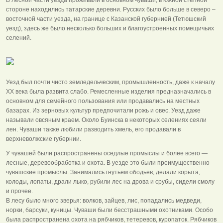
стороне находились татарские деревни. Русских было больше в северо –
восточной части уезда, на границе с Казанской губернией (Тетюшский
уезд), здесь же было несколько больших и благоустроенных помещичьих
селений.
Уезд был почти чисто земледельческим, промышленность, даже к началу
ХХ века была развита слабо. Ремесленные изделия предназначались в
основном для семейного пользования или продавались на местных
базарах. Из зерновых культур предпочитали рожь и овес. Уезд даже
называли овсяным краем. Около Буинска в некоторых селениях сеяли
лен. Чуваши также любили разводить хмель, его продавали в
верхневолжские губернии.
У чувашей были распространены оседлые промыслы и более всего —
лесные, деревообработка и охота. В уезде это были преимущественно
чувашские промыслы. Занимались гнутьем ободьев, делали корыта,
колоды, лопаты, драли лыко, рубили лес на дрова и срубы, сидели смолу
и прочее.
В лесу было много зверья: волков, зайцев, лис, попадались медведи,
норки, барсуки, куницы. Чуваши были бесстрашными охотниками. Особо
была распространена охота на рябчиков, тетеревов, куропаток. Рябчиков