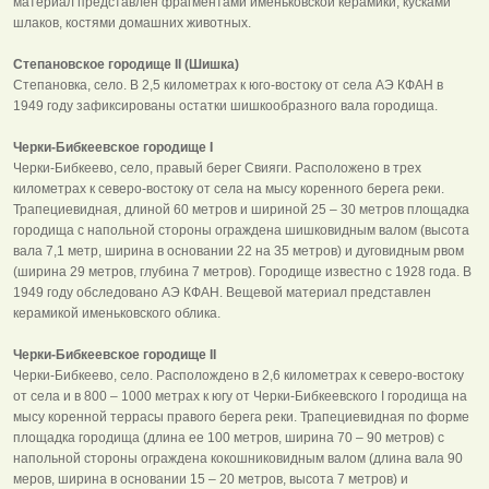
материал представлен фрагментами именьковской керамики, кусками
шлаков, костями домашних животных.
Степановское городище II (Шишка)
Степановка, село. В 2,5 километрах к юго-востоку от села АЭ КФАН в
1949 году зафиксированы остатки шишкообразного вала городища.
Черки-Бибкеевское городище I
Черки-Бибкеево, село, правый берег Свияги. Расположено в трех
километрах к северо-востоку от села на мысу коренного берега реки.
Трапециевидная, длиной 60 метров и шириной 25 – 30 метров площадка
городища с напольной стороны ограждена шишковидным валом (высота
вала 7,1 метр, ширина в основании 22 на 35 метров) и дуговидным рвом
(ширина 29 метров, глубина 7 метров). Городище известно с 1928 года. В
1949 году обследовано АЭ КФАН. Вещевой материал представлен
керамикой именьковского облика.
Черки-Бибкеевское городище II
Черки-Бибкеево, село. Располождено в 2,6 километрах к северо-востоку
от села и в 800 – 1000 метрах к югу от Черки-Бибкеевского I городища на
мысу коренной террасы правого берега реки. Трапециевидная по форме
площадка городища (длина ее 100 метров, ширина 70 – 90 метров) с
напольной стороны ограждена кокошниковидным валом (длина вала 90
меров, ширина в основании 15 – 20 метров, высота 7 метров) и