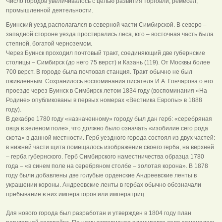
Число городов увеличивалось с целью развития торговли, ремесел,
промышленной деятельности.
Буинский уезд располагался в северной части Симбирской. В северо –
западной стороне уезда простирались леса, юго – восточная часть была
степной, богатой черноземом.
Через Буинск проходил почтовый тракт, соединяющий две губернские
столицы – Симбирск (до него 75 верст) и Казань (119). От Москвы более
700 верст. В городе была почтовая станция. Тракт обычно не был
оживленным. Сохранилось воспоминания писателя И.А. Гончарова о его
проезде через Буинск в Симбирск летом 1834 году (воспоминания «На
Родине» опубликованы в первых номерах «Вестника Европы» в 1888
году).
В декабре 1780 году «назначенному» городу был дан герб: «серебряная
овца в зеленом поле», что должно было означать «изобилие сего рода
скота» в данной местности. Герб уездного города состоял из двух частей:
в нижней части щита помещалось изображение своего герба, на верхней
– герба губернского. Герб Симбирского наместничества образца 1780
года – «в синем поле на серебряном столбе – золотая корона». В 1878
году были добавлены две голубые орденские Андреевские ленты в
украшении короны. Андреевские ленты в гербах обычно обозначали
пребывание в них императоров или императриц.
Для нового города был разработан и утвержден в 1804 году план