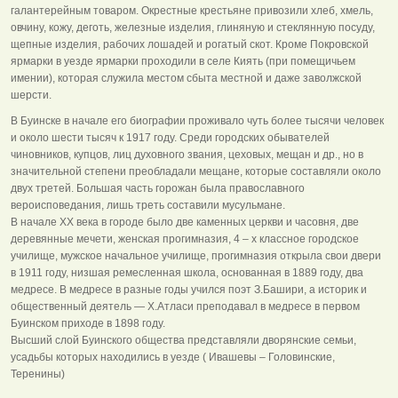
галантерейным товаром. Окрестные крестьяне привозили хлеб, хмель,
овчину, кожу, деготь, железные изделия, глиняную и стеклянную посуду,
щепные изделия, рабочих лошадей и рогатый скот. Кроме Покровской
ярмарки в уезде ярмарки проходили в селе Киять (при помещичьем
имении), которая служила местом сбыта местной и даже заволжской
шерсти.
В Буинске в начале его биографии проживало чуть более тысячи человек
и около шести тысяч к 1917 году. Среди городских обывателей
чиновников, купцов, лиц духовного звания, цеховых, мещан и др., но в
значительной степени преобладали мещане, которые составляли около
двух третей. Большая часть горожан была православного
вероисповедания, лишь треть составили мусульмане.
В начале ХХ века в городе было две каменных церкви и часовня, две
деревянные мечети, женская прогимназия, 4 – х классное городское
училище, мужское начальное училище, прогимназия открыла свои двери
в 1911 году, низшая ремесленная школа, основанная в 1889 году, два
медресе. В медресе в разные годы учился поэт З.Башири, а историк и
общественный деятель — Х.Атласи преподавал в медресе в первом
Буинском приходе в 1898 году.
Высший слой Буинского общества представляли дворянские семьи,
усадьбы которых находились в уезде ( Ивашевы – Головинские,
Теренины)