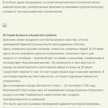
В этой же дюне обнаружены остатки неолитического поселения волго-
камской культуры, разбросанные фрагменты керамики срубной культуры
и вскрыто три мусульманских захоронения.
История Буинска и Буинского района
Буинские земли входили в состав Казанского ханства, а после
завоеваний Иваном Грозным были присоединены к России.
Здесь появились русские селения, поместья служилых людей. В ХVI веке
здесь была сооружена одна из пограничных «засечных черт» для
защиты от ногайцев – земляной вал со рвами и насыпями, названными в
последствии «Карлинским валом». Он начинался в трех верстах от
города за рекой Карлой и простирался вверх по реке на 20 верст.
Существует версия о том, что вал существовал еще в ханские времена. В
настоящее время вал местами исчез, и только отдельные звенья его
сохранились.
Дата основания города абсолютно точна — 15 сентября 1780 году,
Екатериной II был издан указ об учреждении города Буинска и Буинского
уезда в составе Симбирского наместничества, позднее
преобразованного в губернюю.
Это было сделано в рамках проводимой административной реформы.