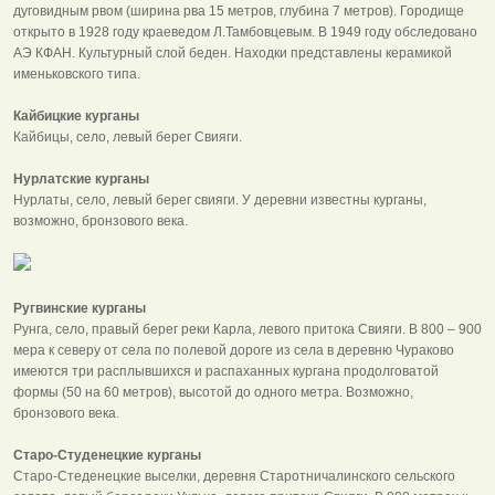
дуговидным рвом (ширина рва 15 метров, глубина 7 метров). Городище
открыто в 1928 году краеведом Л.Тамбовцевым. В 1949 году обследовано
АЭ КФАН. Культурный слой беден. Находки представлены керамикой
именьковского типа.
Кайбицкие курганы
Кайбицы, село, левый берег Свияги.
Нурлатские курганы
Нурлаты, село, левый берег свияги. У деревни известны курганы,
возможно, бронзового века.
Ругвинские курганы
Рунга, село, правый берег реки Карла, левого притока Свияги. В 800 – 900
мера к северу от села по полевой дороге из села в деревню Чураково
имеются три расплывшихся и распаханных кургана продолговатой
формы (50 на 60 метров), высотой до одного метра. Возможно,
бронзового века.
Старо-Студенецкие курганы
Старо-Стеденецкие выселки, деревня Старотничалинского сельского