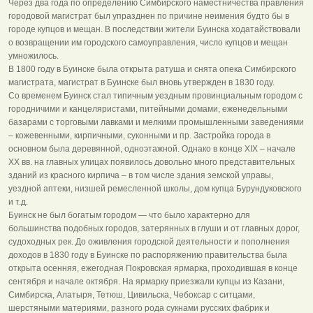
Через два года по определению Симбирского наместничества правления
городовой магистрат был упразднен по причине неимения будто бы в
городе купцов и мещан. В последствии жители Буинска ходатайствовали
о возвращении им городского самоуправления, число купцов и мещан
умножилось.
В 1800 году в Буинске была открыта ратуша и снята опека Симбирского
магистрата, магистрат в Буинске был вновь утвержден в 1830 году.
Со временем Буинск стал типичным уездным провинциальным городом с
городничими и канцеляристами, питейными домами, еженедельными
базарами с торговыми лавками и мелкими промышленными заведениями
– кожевенными, кирпичными, суконными и пр. Застройка города в
основном была деревянной, одноэтажной. Однако в конце ХIХ – начале
ХХ вв. на главных улицах появилось довольно много представительных
зданий из красного кирпича – в том числе здания земской управы,
уездной аптеки, низшей ремесленной школы, дом купца Бурундуковского
и т.д.
Буинск не был богатым городом — что было характерно для
большинства подобных городов, затерянных в глуши и от главных дорог,
судоходных рек. До оживления городской деятельности и пополнения
доходов в 1830 году в Буинске по распоряжению правительства была
открыта осенняя, ежегодная Покровская ярмарка, проходившая в конце
сентября и начале октября. На ярмарку приезжали купцы из Казани,
Симбирска, Алатыря, Тетюш, Цивильска, Чебоксар с ситцами,
шерстяными материями, разного рода сукнами русских фабрик и