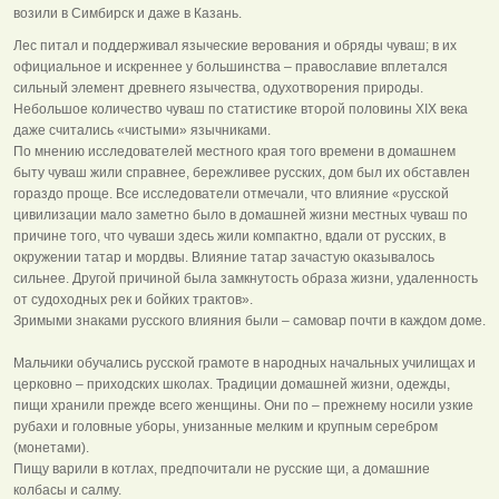
возили в Симбирск и даже в Казань.
Лес питал и поддерживал языческие верования и обряды чуваш; в их
официальное и искреннее у большинства – православие вплетался
сильный элемент древнего язычества, одухотворения природы.
Небольшое количество чуваш по статистике второй половины ХIХ века
даже считались «чистыми» язычниками.
По мнению исследователей местного края того времени в домашнем
быту чуваш жили справнее, бережливее русских, дом был их обставлен
гораздо проще. Все исследователи отмечали, что влияние «русской
цивилизации мало заметно было в домашней жизни местных чуваш по
причине того, что чуваши здесь жили компактно, вдали от русских, в
окружении татар и мордвы. Влияние татар зачастую оказывалось
сильнее. Другой причиной была замкнутость образа жизни, удаленность
от судоходных рек и бойких трактов».
Зримыми знаками русского влияния были – самовар почти в каждом доме.
Мальчики обучались русской грамоте в народных начальных училищах и
церковно – приходских школах. Традиции домашней жизни, одежды,
пищи хранили прежде всего женщины. Они по – прежнему носили узкие
рубахи и головные уборы, унизанные мелким и крупным серебром
(монетами).
Пищу варили в котлах, предпочитали не русские щи, а домашние
колбасы и салму.