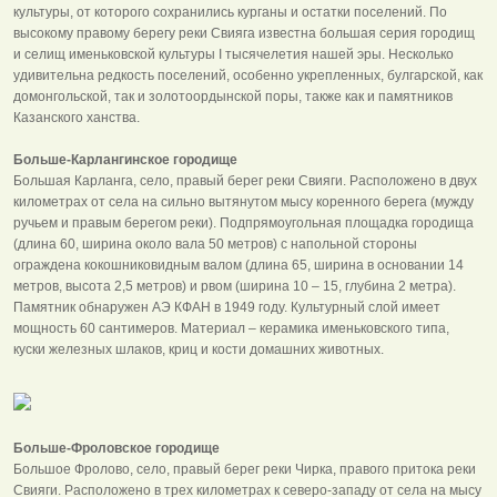
культуры, от которого сохранились курганы и остатки поселений. По
высокому правому берегу реки Свияга известна большая серия городищ
и селищ именьковской культуры I тысячелетия нашей эры. Несколько
удивительна редкость поселений, особенно укрепленных, булгарской, как
домонгольской, так и золотоордынской поры, также как и памятников
Казанского ханства.
Больше-Карлангинское городище
Большая Карланга, село, правый берег реки Свияги. Расположено в двух
километрах от села на сильно вытянутом мысу коренного берега (мужду
ручьем и правым берегом реки). Подпрямоугольная площадка городища
(длина 60, ширина около вала 50 метров) с напольной стороны
ограждена кокошниковидным валом (длина 65, ширина в основании 14
метров, высота 2,5 метров) и рвом (ширина 10 – 15, глубина 2 метра).
Памятник обнаружен АЭ КФАН в 1949 году. Культурный слой имеет
мощность 60 сантимеров. Материал – керамика именьковского типа,
куски железных шлаков, криц и кости домашних животных.
Больше-Фроловское городище
Большое Фролово, село, правый берег реки Чирка, правого притока реки
Свияги. Расположено в трех километрах к северо-западу от села на мысу