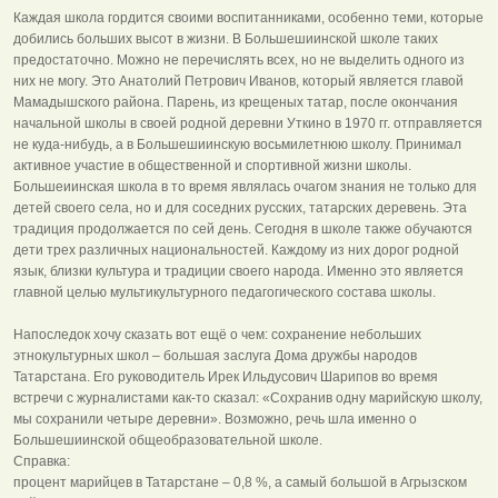
Каждая школа гордится своими воспитанниками, особенно теми, которые
добились больших высот в жизни. В Большешиинской школе таких
предостаточно. Можно не перечислять всех, но не выделить одного из
них не могу. Это Анатолий Петрович Иванов, который является главой
Мамадышского района. Парень, из крещеных татар, после окончания
начальной школы в своей родной деревни Уткино в 1970 гг. отправляется
не куда-нибудь, а в Большешиинскую восьмилетнюю школу. Принимал
активное участие в общественной и спортивной жизни школы.
Большеиинская школа в то время являлась очагом знания не только для
детей своего села, но и для соседних русских, татарских деревень. Эта
традиция продолжается по сей день. Сегодня в школе также обучаются
дети трех различных национальностей. Каждому из них дорог родной
язык, близки культура и традиции своего народа. Именно это является
главной целью мультикультурного педагогического состава школы.
Напоследок хочу сказать вот ещё о чем: сохранение небольших
этнокультурных школ – большая заслуга Дома дружбы народов
Татарстана. Его руководитель Ирек Ильдусович Шарипов во время
встречи с журналистами как-то сказал: «Сохранив одну марийскую школу,
мы сохранили четыре деревни». Возможно, речь шла именно о
Большешиинской общеобразовательной школе.
Справка:
процент марийцев в Татарстане – 0,8 %, а самый большой в Агрызском