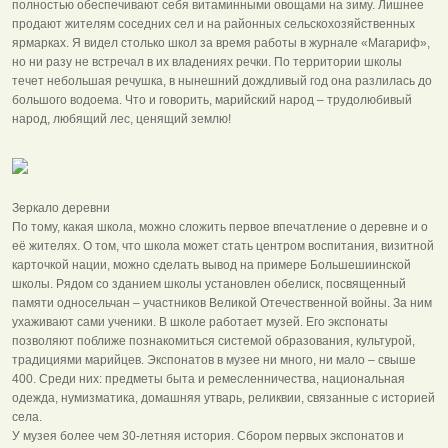
полностью обеспечивают себя витаминными овощами на зиму. Лишнее
продают жителям соседних сел и на районных сельскохозяйственных
ярмарках. Я видел столько школ за время работы в журнале «Магариф»,
но ни разу не встречал в их владениях речки. По территории школы
течет небольшая речушка, в нынешний дождливый год она разлилась до
большого водоема. Что и говорить, марийский народ – трудолюбивый
народ, любящий лес, ценящий землю!
Зеркало деревни
По тому, какая школа, можно сложить первое впечатление о деревне и о
её жителях. О том, что школа может стать центром воспитания, визитной
карточкой нации, можно сделать вывод на примере Большешиинской
школы. Рядом со зданием школы установлен обелиск, посвященный
памяти односельчан – участников Великой Отечественной войны. За ним
ухаживают сами ученики. В школе работает музей. Его экспонаты
позволяют поближе познакомиться системой образования, культурой,
традициями марийцев. Экспонатов в музее ни много, ни мало – свыше
400. Среди них: предметы быта и ремесленничества, национальная
одежда, нумизматика, домашняя утварь, реликвии, связанные с историей
села.
У музея более чем 30-летняя история. Сбором первых экспонатов и