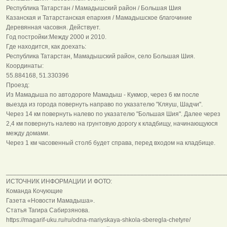
Республика Татарстан / Мамадышский район / Большая Шия
Казанская и Татарстанская епархия / Мамадышское благочиние
Деревянная часовня. Действует.
Год постройки:Между 2000 и 2010.
Где находится, как доехать:
Республика Татарстан, Мамадышский район, село Большая Шия.
Координаты:
55.884168, 51.330396
Проезд:
Из Мамадыша по автодороге Мамадыш - Кукмор, через 6 км после
выезда из города повернуть направо по указателю "Кляуш, Шадчи".
Через 14 км повернуть налево по указателю "Большая Шия". Далее через
2,4 км повернуть налево на грунтовую дорогу к кладбищу, начинающуюся
между домами.
Через 1 км часовенный столб будет справа, перед входом на кладбище.
______________________________________________________________
ИСТОЧНИК ИНФОРМАЦИИ И ФОТО:
Команда Кочующие
Газета «Новости Мамадыша».
Статья Тагира Сабирзянова.
https://magarif-uku.ru/ru/odna-mariyskaya-shkola-sberegla-chetyre/