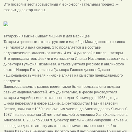
Это позволит вести совместный учебно-воспитательный процесс, –
говорит директор школы.
Татарский язык не бывает лишним и для марийцев
Татары и крещеные татары, русские и марийцы Мамадышского региона
не чураются языка соседей. Это проявляется и в составе
педагогического коллектива школы: 4 из 14 учителей в школе – татары.
Это преподаватель физики и математики Ильназ Низамиев, заместитель
директора Гульфия Низамиева, а также учителя русского и английского
языков Индира Гатауллина и Гульнара Гилязетдинова. Однако
национальность учителя никак не влияет на качество преподаваемого
предмета.
Директора школы в разное время также были представлены людьми
разных национальностей. Что удивительно, в кресле руководителя
татары и марийцы меняются поочередно. К примеру, в 1965 г., когда
школа переехала в новое здание, директором стал Назим Гаязович
Гаязов, начиная с 1969 г. его сменил Александр Александрович Якимов. С
1987 г. на протяжении 18 лет этой школой руководила Хаят Халиулловна
Алексеева. С 2005 по 2009 гг. директор школы – Заки Раифович Галиев. А
последние десять лет эту должность занимает нынешняя хозяйка –
Лидия Ивановна Баймурзина. До этого она 8 лет руководила Гришинской