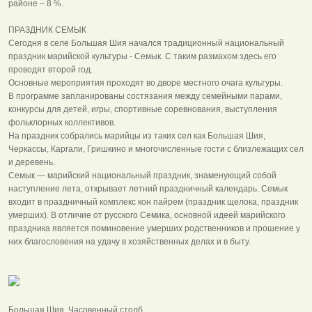
районе – 8 %.
ПРАЗДНИК СЕМЫК
Сегодня в селе Большая Шия начался традиционный национальный
праздник марийской культуры - Семык. С таким размахом здесь его
проводят второй год.
Основные мероприятия проходят во дворе местного очага культуры.
В программе запланированы состязания между семейными парами,
конкурсы для детей, игры, спортивные соревнования, выступления
фольклорных коллективов.
На праздник собрались марийцы из таких сел как Большая Шия,
Черкассы, Каргали, Гришкино и многочисленные гости с близлежащих сел
и деревень.
Семык — марийский национальный праздник, знаменующий собой
наступление лета, открывает летний праздничный календарь. Семык
входит в праздничный комплекс кон пайрем (праздник щелока, праздник
умерших). В отличие от русского Семика, основной идеей марий­ского
праздника является поминовение умерших родс­твенников и прошение у
них благословения на удачу в хо­зяйственных делах и в быту.
Большая Шия. Часовенный столб.