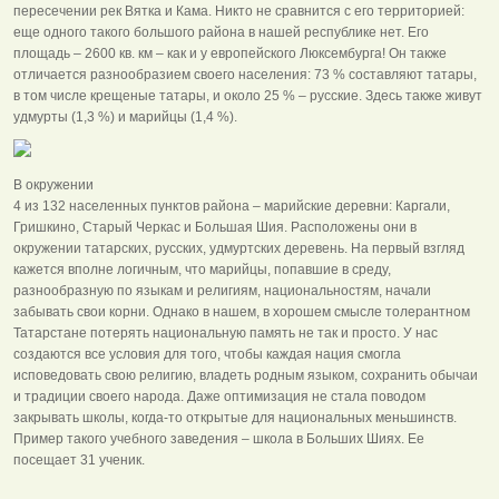
пересечении рек Вятка и Кама. Никто не сравнится с его территорией:
еще одного такого большого района в нашей республике нет. Его
площадь – 2600 кв. км – как и у европейского Люксембурга! Он также
отличается разнообразием своего населения: 73 % составляют татары,
в том числе крещеные татары, и около 25 % – русские. Здесь также живут
удмурты (1,3 %) и марийцы (1,4 %).
В окружении
4 из 132 населенных пунктов района – марийские деревни: Каргали,
Гришкино, Старый Черкас и Большая Шия. Расположены они в
окружении татарских, русских, удмуртских деревень. На первый взгляд
кажется вполне логичным, что марийцы, попавшие в среду,
разнообразную по языкам и религиям, национальностям, начали
забывать свои корни. Однако в нашем, в хорошем смысле толерантном
Татарстане потерять национальную память не так и просто. У нас
создаются все условия для того, чтобы каждая нация смогла
исповедовать свою религию, владеть родным языком, сохранить обычаи
и традиции своего народа. Даже оптимизация не стала поводом
закрывать школы, когда-то открытые для национальных меньшинств.
Пример такого учебного заведения – школа в Больших Шиях. Ее
посещает 31 ученик.