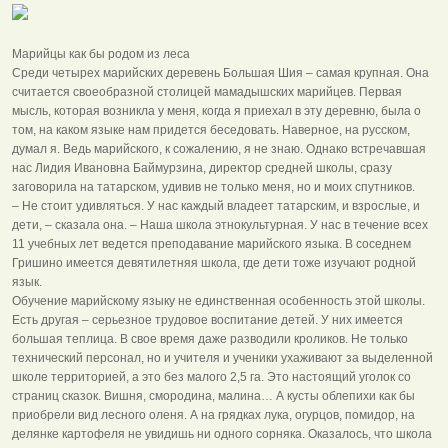
Марийцы как бы родом из леса
Среди четырех марийских деревень Большая Шия – самая крупная. Она
считается своеобразной столицей мамадышских марийцев. Первая
мысль, которая возникла у меня, когда я приехал в эту деревню, была о
том, на каком языке нам придется беседовать. Наверное, на русском,
думал я. Ведь марийского, к сожалению, я не знаю. Однако встречавшая
нас Лидия Ивановна Баймурзина, директор средней школы, сразу
заговорила на татарском, удивив не только меня, но и моих спутников.
– Не стоит удивляться. У нас каждый владеет татарским, и взрослые, и
дети, – сказала она. – Наша школа этнокультурная. У нас в течение всех
11 учебных лет ведется преподавание марийского языка. В соседнем
Гришино имеется девятилетняя школа, где дети тоже изучают родной
язык.
Обучение марийскому языку не единственная особенность этой школы.
Есть другая – серьезное трудовое воспитание детей. У них имеется
большая теплица. В свое время даже разводили кроликов. Не только
технический персонал, но и учителя и ученики ухаживают за выделенной
школе территорией, а это без малого 2,5 га. Это настоящий уголок со
страниц сказок. Вишня, смородина, малина… А кусты облепихи как бы
приобрели вид лесного оленя. А на грядках лука, огурцов, помидор, на
делянке картофеля не увидишь ни одного сорняка. Оказалось, что школа