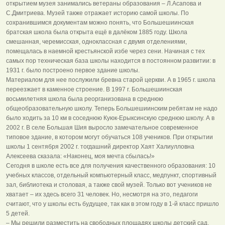
открытием музея занимались ветераны образования – Л.Асапова и
С.Дмитриева. Музей также отражает историю самой школы. По
сохранившимся документам можно понять, что Большешиинская
братская школа была открыта ещё в далёком 1885 году. Школа
смешанная, черемисская, одноклассная с двумя отделениями,
помещалась в наемной крестьянской избе через сени. Начиная с тех
самых пор техническая база школы находится в постоянном развитии: в
1931 г. было построено первое здание школы.
Материалом для нее послужили бревна старой церкви. А в 1965 г. школа
переезжает в каменное строение. В 1997 г. Большешиинская
восьмилетняя школа была реорганизована в среднюю
общеобразовательную школу. Теперь Большешиинским ребятам не надо
было ходить за 10 км в соседнюю Куюк-Ерыксинскую среднюю школу. А в
2002 г. В селе Большая Шия выросло замечательное современное
типовое здание, в котором могут обучаться 108 учеников. При открытии
школы 1 сентября 2002 г. тогдашний директор Хаят Халиулловна
Алексеева сказала: «Наконец, моя мечта сбылась!»
Сегодня в школе есть все для получения качественного образования: 10
учебных классов, отдельный компьютерный класс, медпункт, спортивный
зал, библиотека и столовая, а также свой музей. Только вот учеников не
хватает – их здесь всего 31 человек. Но, несмотря на это, педагоги
считают, что у школы есть будущее, так как в этом году в 1-й класс пришло
5 детей.
– Мы решили разместить на свободных площадях школы детский сад.