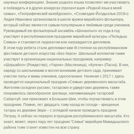
научных конференциях. Знание родного языка позволяет им участвовать
и побеждать и в других конкурсах (презентация «Родной язык в моей
семье», «Географический калейдоскоп», «Созвездие-Йолдызлык-2019»).
Лидия Ивановна организовала в школе кружок марийского фольклора,
который сейчас является самым популярным и любимым среди учеников.
Руководимый ею фольклорный ансамбль «Шонанпыл» из года в год
участвует в республиканском празднике марийской культуры «Пеледыш
Семык» и становится лауреатом или награждается дипломом.
В этом году ребята стали дипломантами III степени на республиканском
фестивале детского искусства «Без бергэ». Школьный коллектив также
участвует в организации национальных праздников, например:
«Шорыкйол» (Рождество), «Үарня» (Масленица), «Кугече» (Пасха). В них,
наряду со школьниками и воспитанниками детского сада, принимают
участие папы и мамы учеников, односельчане. Начиная с 2017 г. здесь
проводится национальный праздник «Семык» деревенского масштаба.
Жителям соседних русских, татарских и удмуртских деревень также
понравилось своеобразное зрелище, напоминающее татарский
Сабантуй: они приезжают в Большии Шии, чтобы поучаствовать в этом
празднике. Помню, лет двадцать тому назад их соседи – крещеные
татары из деревни Зюри – с оглядкой начали проводить праздник
Питрау. А сейчас он перерос в праздник республиканского масштаба. Кто
знает, может, через пару лет праздник “Семык” марийцев Мамадышского
района тоже станет известен на всю страну.