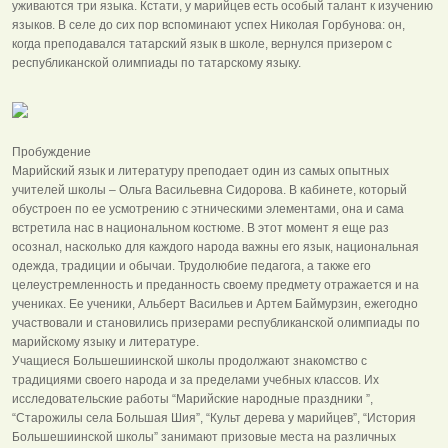
уживаются три языка. Кстати, у марийцев есть особый талант к изучению
языков. В селе до сих пор вспоминают успех Николая Горбунова: он,
когда преподавался татарский язык в школе, вернулся призером с
республиканской олимпиады по татарскому языку.
Пробуждение
Марийский язык и литературу преподает один из самых опытных
учителей школы – Ольга Васильевна Сидорова. В кабинете, который
обустроен по ее усмотрению с этническими элементами, она и сама
встретила нас в национальном костюме. В этот момент я еще раз
осознал, насколько для каждого народа важны его язык, национальная
одежда, традиции и обычаи. Трудолюбие педагога, а также его
целеустремленность и преданность своему предмету отражается и на
учениках. Ее ученики, Альберт Васильев и Артем Баймурзин, ежегодно
участвовали и становились призерами республиканской олимпиады по
марийскому языку и литературе.
Учащиеся Большешиинской школы продолжают знакомство с
традициями своего народа и за пределами учебных классов. Их
исследовательские работы “Марийские народные праздники ”,
“Старожилы села Большая Шия”, “Культ дерева у марийцев”, “История
Большешиинской школы” занимают призовые места на различных