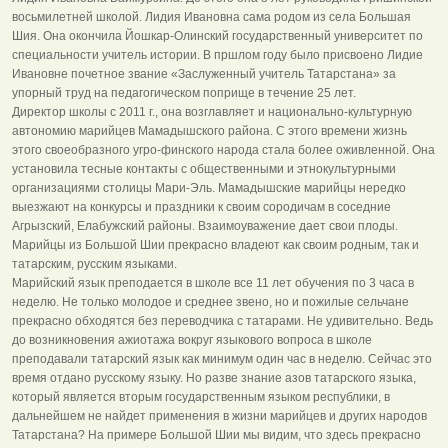
восьмилетней школой. Лидия Ивановна сама родом из села Большая
Шия. Она окончила Йошкар-Олинский государственный университет по
специальности учитель истории. В пршлом году было присвоено Лидие
Ивановне почетное звание «Заслуженный учитель Татарстана» за
упорный труд на педагогическом поприще в течение 25 лет.
Директор школы с 2011 г., она возглавляет и национально-культурную
автономию марийцев Мамадышского района. С этого времени жизнь
этого своеобразного угро-финского народа стала более оживленной. Она
установила тесные контакты с общественными и этнокультурными
организациями столицы Мари-Эль. Мамадышские марийцы нередко
выезжают на конкурсы и праздники к своим сородичам в соседние
Агрызский, Елабужский районы. Взаимоуважение дает свои плоды.
Марийцы из Большой Шии прекрасно владеют как своим родным, так и
татарским, русским языками.
Марийский язык преподается в школе все 11 лет обучения по 3 часа в
неделю. Не только молодое и среднее звено, но и пожилые сельчане
прекрасно обходятся без переводчика с татарами. Не удивительно. Ведь
до возникновения ажиотажа вокруг языкового вопроса в школе
преподавали татарский язык как минимум один час в неделю. Сейчас это
время отдано русскому языку. Но разве знание азов татарского языка,
который является вторым государственным языком республики, в
дальнейшем не найдет применения в жизни марийцев и других народов
Татарстана? На примере Большой Шии мы видим, что здесь прекрасно