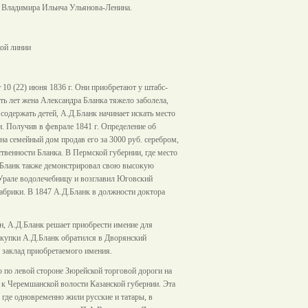
ть Владимира Ильича Ульянова-Ленина.
ской линии
10 (22) июня 1836 г. Они приобретают у штабс-
ть лет жена Александра Бланка тяжело заболела,
содержать детей, А.Д.Бланк начинает искать место
. Получив в феврале 1841 г. Определение об
а семейный дом продав его за 3000 руб. серебром,
ственности Бланка. В Пермской губернии, где место
Д.Бланк также демонстрировал свою высокую
Урале водолечебницу и возглавил Юговский
фабрики. В 1847 А.Д.Бланк в должности доктора
н, А.Д.Бланк решает приобрести имение для
покупки А.Д.Бланк обратился в Дворянский
д заклад приобретаемого имения.
по левой стороне Зюрейской торговой дороги на
сь к Черемшанской волости Казанской губернии. Эта
, где одновременно жили русские и татары, в