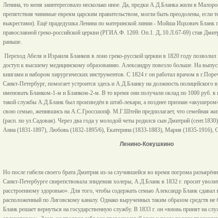
Ленина, то меня заинтересовало несколько иное. Да, предки А.Д.Бланка жили в Малорос
препятствия чинимые евреям царским правительством, могли быть преодолены, если те
выкрестами). Ещё прадедушка Ленина по материнской линии - Мойша Ицхович Бланк пе
православной греко-российской церкви (РГИА.Ф. 1269. Оп.1. Д,.10.Л.67-69) став Дми
раньше.
Переход Абеля и Израиля Бланков в лоно греко-русской церкви в 1820 году позволи
доступ к высшему медицинскому образованию. Александру повезло больше. На выпуск
книгами и набором хирургических инструментов. С 1824 г он работал врачом в г.Пореч
Санкт-Петербург, помогает устроится здесь и А.Д.Бланку на должность полицейского вр
именовать Бланком-1-м и Бланком-2-м. В то время они получали оклад по 1000 руб. в го
такой службы А.Д.Бланк был произведён в штаб-лекари, а позднее признан «акушером». 
свою семью, женившись на А.С.Гроссшопф. М.Г.Штейн предполагает, что семейная жиз
(расп. по ул.Садовая). Через два года у молодой четы родился сын Дмитрий (сент.1830)
Анна (1831-1897), Любовь (1832-1895/6), Екатерина (1833-1883), Мария (1835-1916), 
Ленино-Кокушкино
Но после гибели своего брата Дмитрия из-за случившейся во время погрома разъярённ
Санкт-Петербурге свирепствовала эпидемия холеры, А.Д.Бланк в 1832 г. просит уволит
расстроенному здоровью». Для того, чтобы содержать семью Александр Бланк сдавал 
расположенный по Лиговскому каналу. Однако вырученных таким образом средств не 
Бланк решает вернуться на государственную службу. В 1833 г. он «вновь принят на с