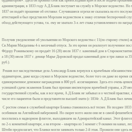
ординатором». Здесь он проявил себя как превосходный врач и после подачи прошени
администрации, в 1833 году А.Д.Бланк поступает на службу в Морское ведомство. Но мо
1837 он подаёт прошение об отставке. Случившиеся огрехи не сказались на его послу
аттестацией и был представлен Морским ведомством к знаку отличия беспорочной сл
обход действующего устава, т.к. ему не хватало 3-х лет стажа установленного по награ
Получив уведомление об увольнении из Морского ведомства c 11(по старому стилю) ап
Св.Марии Магдалины 4-х месячный отпуск. За это время он реализует полученное посл
Фёдору Рожиньскому он продаёт 16 (28) июля 1837 г. каменный дом в Староконстантин
а 18 (30) июля 1837 г. девице Марье Доровской продал каменный дом и три лавки за 35
руб.).
Решив все наследственные дела Александр Бланк вернулся к врачебным обязанностям
ординатором, даже когда служил в Морском ведомстве, более того он даже во время 
единовременное денежное награждения в 800 руб. ассигнациями. Здесь его очень ценил
успешной сдачи экзаменов Бланк был признан инспектором врачебной управы, а 20 ию
государственной службы, как и все врачи, А.Д.Бланк не забывал и о честной практике,
числе его пациентов были и представители высшей знати (с 1834г. А.Д.Бланк был лич
С ростом семьи в служебной квартире Бланка становилось всё теснее. Не позднее 183
особняков на Английской набережной. Но скорее всего жили они не в самой фешенебель
поселились в надворном флигеле, выходившем на Адмиралтейский канал. Этот флигель
по 2-х комнатной квартире, а на втором – квартира из 5 комнат с 9 окнами на канал, 
Штейн предполагает, что Бланки могли занимать только 2-й этаж. Прожили они здесь нес