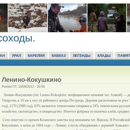
соходы.
ТАН
УРАЛ
КАРЕЛИЯ
КАВКАЗ
ЛЕГЕНДЫ
КЛАДЫ
ПАМЯТ
Ленино-Кокушкино
Posted ПТ, 10/08/2012 - 20:58
Ленино-Кокушкино (тат. Lenino-Kokuşkino, неофициальное название тат. Апакай) — де
Татарстан, в 10 км к югу от районного центра Пестрецы. Деревня расположена на реке
год), 2270 (1989 год), 63% являются этническими татарами и 34% этническими русск
хозяйство, скотоводство, и птицеводство. Имеется фабрика по выпечки хлеба, средняя
Село известно со времен Казанского ханства под названием тат. Яңасала. В Российско
Кокушкино, а затем до 1964 года — Ленино, а после объединения с деревней Апакаево