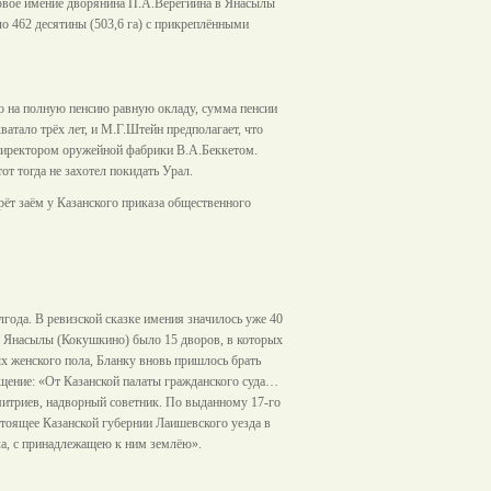
довое имение дворянина П.А.Верегиина в Янасылы
о 462 десятины (503,6 га) с прикреплёнными
во на полную пенсию равную окладу, сумма пенсии
ватало трёх лет, и М.Г.Штейн предполагает, что
директором оружейной фабрики В.А.Беккетом.
т тогда не захотел покидать Урал.
ёт заём у Казанского приказа общественного
лгода. В ревизской сказке имения значилось уже 40
не Янасылы (Кокушкино) было 15 дворов, в которых
ых женского пола, Бланку вновь пришлось брать
бщение: «От Казанской палаты гражданского суда…
митриев, надворный советник. По выданному 17-го
стоящее Казанской губернии Лаишевского уезда в
ла, с принадлежащею к ним землёю».