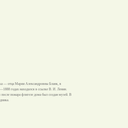
ка — отца Марии Александровны Бланк, в
7—1888 годах находился в ссылке В. И. Ленин.
я после пожара флигеле дома был создан музей. В
дника.