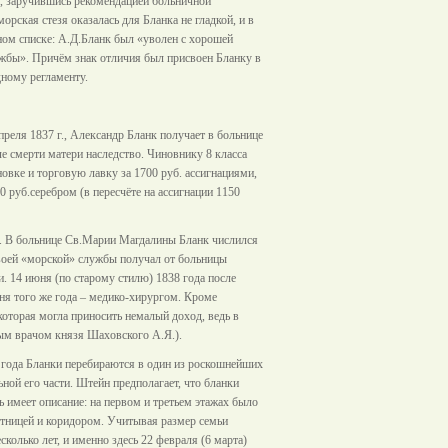
я, заручившись рекомендацией больничной
рская стезя оказалась для Бланка не гладкой, и в
жном списке: А.Д.Бланк был «уволен с хорошей
ужбы». Причём знак отличия был присвоен Бланку в
дному регламенту.
реля 1837 г., Александр Бланк получает в больнице
е смерти матери наследство. Чиновнику 8 класса
овке и торговую лавку за 1700 руб. ассигнациями,
0 руб.серебром (в пересчёте на ассигнации 1150
. В больнице Св.Марии Магдалины Бланк числился
своей «морской» службы получал от больницы
и. 14 июня (по старому стилю) 1838 года после
ня того же года – медико-хирургом. Кроме
 которая могла приносить немалый доход, ведь в
ным врачом князя Шаховского А.Я.).
3 года Бланки перебираются в один из роскошнейших
ной его части. Штейн предполагает, что бланки
 имеет описание: на первом и третьем этажах было
лестницей и коридором. Учитывая размер семьи
колько лет, и именно здесь 22 февраля (6 марта)