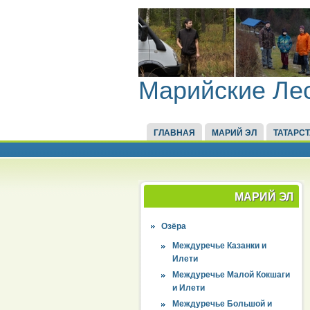
Марийские Ле
ГЛАВНАЯ
МАРИЙ ЭЛ
ТАТАРС
МАРИЙ ЭЛ
Озёра
Междуречье Казанки и
Илети
Междуречье Малой Кокшаги
и Илети
Междуречье Большой и