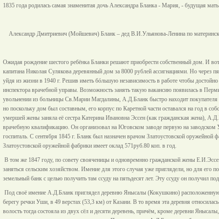
1835 года родилась самая знаменитая дочь Александра Бланка - Мария, - будущая ма
Александр Дмитриевич (Мойшевич) Бланк – дед В.И.Ульянова-Ленина по материн
Ожидая рождение шестого ребёнка Бланки решают приобрести собственный дом. И вот 
капитана Николая Сулякова деревянный дом за 8000 рублей ассигнациями. Но через пя
уйдя из жизни в 1940 г. Решив иметь бóльшую независимость в работе чтобы достойно 
инспектора врачебной управы. Возможность занять такую вакансию появилась в Перми
увольнении из больницы Св.Марии Магдалины, А.Д.Бланк быстро находит покупателя н
но поскольку дом был составным, его корпус по Каретной части оставался на год в соб
умершей жены заняла её сестра Катерина Ивановна Эссен (как гражданская жена), А.
врачебную квалификацию. Он организовал на Юговском заводе первую на заводском 
госпиталь. С сентября 1845 г. Бланк был назначен врачом Златоустовской оружейной 
Златоустовской оружейной фабрики имеет оклад 571руб.80 коп. в год.
В том же 1847 году, по совету свояченицы и одновремнно гражданской жены Е.И.Эссе
заняться сельским хозяйством. Имение для этого случая уже приглядели, но для его 
земельный банк с целью получить там ссуду на пятьдесят лет. Эту ссуду он получил по
Под своё имение А.Д.Бланк приглядел деревню Янысалы (Кокушкино) расположенную 
берегу речки Уши, в 49 верстах (53,3 км) от Казани. В то время эта деревня относила
волость тогда состояла из двух сёл и десяти деревень, причём, кроме деревни Янысалы