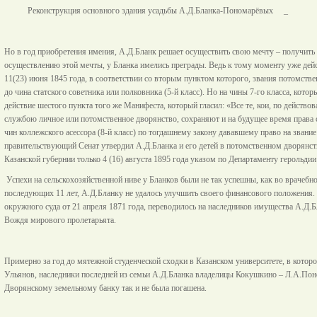
Реконструкция
основного здания усадьбы А.Д.Бланка-Пономарёвых _
Но в год приобретения имения, А.Д.Бланк решает осуществить свою мечту – получить 
осуществлению этой мечты, у Бланка имелись преграды. Ведь к тому моменту уже де
11(23) июня 1845 года, в соответствии со вторым пунктом которого, звания потомств
до чина статского советника или полковника (5-й класс). Но на чины 7-го класса, кот
действие шестого пункта того же Манифеста, который гласил: «Все те, кои, по действ
службою личное или потомственное дворянство, сохраняют и на будущее время права 
чин коллежского асессора (8-й класс) по тогдашнему закону дававшему право на звание
правительствующий Сенат утвердил А.Д.Бланка и его детей в потомственном дворянств
Казанской губернии только 4 (16) августа 1895 года указом по Департаменту герольдии
Успехи на сельскохозяйственной ниве у Бланков были не так успешны, как во врачебно
последующих 11 лет, А.Д.Бланку не удалось улучшить своего финансового положения.
окружного суда от 21 апреля 1871 года, переводилось на наследников имущества А.Д.
Вождя мирового пролетарьята.
Примерно за год до мятежной студенческой сходки в Казанском университете, в котор
Ульянов, наследники последней из семьи А.Д.Бланка владелицы Кокушкино – Л.А.Поном
Дворянскому земельному банку так и не была погашена.