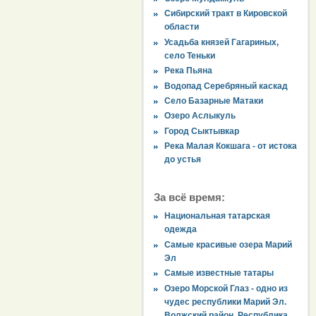
Сибирский тракт в Кировской
области
Усадьба князей Гагариных,
село Теньки
Река Пьяна
Водопад Серебряный каскад
Село Базарные Матаки
Озеро Аслыкуль
Город Сыктывкар
Река Малая Кокшага - от истока
до устья
За всё время:
Национальная татарская
одежда
Самые красивые озера Марий
Эл
Самые известные татары
Озеро Морской Глаз - одно из
чудес республики Марий Эл.
Волжский район, Республика