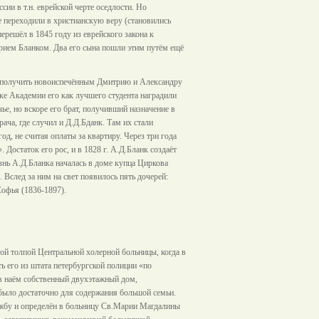
сии в т.н. еврейской черте оседлости. Но
 переходили в христианскую веру (становились
решёл в 1845 году из еврейского закона к
трием Бланком. Два его сына пошли этим путём ещё
л получить новоиспечённым Дмитрию и Александру
е Академии его как лучшего студента наградили
ье, но вскоре его брат, получивший назначение в
ача, где случил и Д.Д.Бданк. Там их стали
д, не считая оплаты за квартиру. Через три года
Достаток его рос, и в 1828 г. А.Д.Бланк создаёт
нь А.Д.Бланка началась в доме купца Циркова
. Вслед за ним на свет появилось пять дочерей:
Софья (1836-1897).
ой толпой Центральной холерной больницы, когда в
ь его из штата петербургской полиции «по
в наём собственный двухэтажный дом,
было достаточно для содержания большой семьи.
лужбу и определён в больницу Св.Марии Магдалины