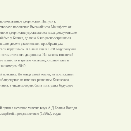
потомственное дворянство. На пути к
йствовало положение Высочайшего Манифеста от
енного дворянства удостаивались лица, дослужившие
орый был у Бланка, должно было распространяться
овавшим доселе узаконениям, приобрели уже
свои нерушимо». А Бланк ещё в 1938 году получил
 потомственного дворянина. Из-за этих тонкостей
е и внёс их в третью часть родословной книги
 за номером 6840.
й практике. До конца своей жизни, на протяжении
 «Запрещение на имение» решением Казанского
Бланка, в числе которых была и матушка будущего
ой принял активное участие внук А.Д.Бланка Володя
арёвой, продали имение (1896г.), ссуда