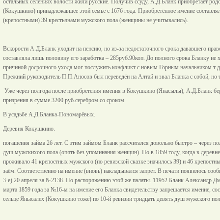
остальных селениях волости жили русские. Получив ссуду, А.Д.Бланк приобретает ро
(Кокушкино) принадлежавшее этой семье с 1676 года. Приобретённое имение составлял
(крепостными) 39 крестьянами мужского пола (женщины не учитывались).
Вскорости А.Д.Бланк уходит на пенсию, но из-за недостаточного срока дававшего пра
составляла лишь половину его заработка – 285руб.90коп. До полного срока Бланку не х
причиной досрочного ухода мог послужить конфликт с новым Горным начальником т 
Прежний руководитель П.П.Аносов был переведён на Алтай и звал Бланка с собой, но то
Уже через полгода после приобретения имения в Кокушкино (Янасылы), А.Д.Бланк бер
призрения в сумме 3200 руб.серебром со сроком
В усадьбе А.Д.Бланка-Пономарёвых.
Деревня Кокушкино.
погашения займа 26 лет. С этим займом Бланк рассчитался довольно быстро – через по
душ мужскихого пола (опять без упоминания женщин). Но в 1859 году, когда в дерев
проживало 41 крепостных мужского (по ревизской сказке значилось 39) и 46 крепостн
заём. Соответственно на имение (вновь) накладывался запрет. В печати появилось соо
3-е) 20 апреля за №2138. По распоряжению этой же палаты. 11952 Бланк Александр Д
марта 1859 года за №16-м на имение его Бланка свидетельству запрещается имение, со
сельце Янысалех (Кокушкино тоже) по 10-й ревизии тридцать девять душ мужского по