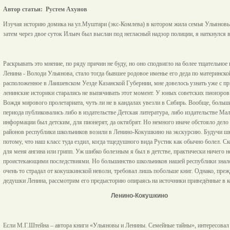
Автор статьи: Рустем Ахунов
Изучая историю домика на ул.Муштари (экс-Комлева) в котором жила семья Ульяновых
затем через двое суток Ильич был выслан под негласный надзор полиции, я наткнулся 
Раскрывать это мнение, по ряду причин не буду, но оно сподвигло на более тщательное
Ленина - Володи Ульянова, стало тогда бывшее родовое именье его деда по материнск
расположенное в Лаишевском Уезде Казанской Губернии, мне довелось узнать уже с пр
ленинские историки старались не выпячивать этот момент. У юных советских пионэров
Вождя мирового пролетариата, чуть ли не в кандалах увезли в Сибирь. Вообще, боль
периода публиковались либо в издательстве Детская литература, либо издательстве Ма
информации был детским, для пионерят, да октябрят. Но немного иначе обстояло дело
районов республики школьников возили в Ленино-Кокушкино на экскурсию. Будучи шк
потому, что наш класс туда ездил, когда тщедушного вида Рустик как обычно болел. С
для меня ангина или грипп. Уж шибко болезным я был в детстве, практически ничего н
проистекающими последствиями. Но большинство школьников нашей республики знало,
очень то страдал от кокушкинской неволи, требовал лишь побольше книг. Однако, пре
дедушки Ленина, рассмотрим его предысторию опираясь на источники приведённые в ко
Ленино-Кокушкино
Если М.Г.Штейна – автора книги «Ульяновы и Ленины. Семейные тайны», интересовал 