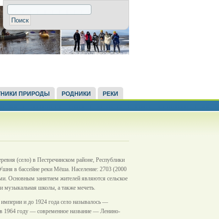
НИКИ ПРИРОДЫ
РОДНИКИ
РЕКИ
ревня (село) в Пестречинском районе, Республики
 Ушня в бассейне реки Мёша. Население: 2703 (2000
ими. Основным занятием жителей являются сельское
 и музыкальная школы, а также мечеть.
й империи и до 1924 года село называлось —
 в 1964 году — современное название — Ленино-