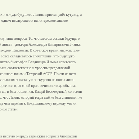
 и откуда будущего Ленина пристав увёз кутузку, а
в одном исследовании на интересное мнение.
 изучение вопроса. То, что местом ссылки будущего
ой линии – доктора Александра Дмитриевича Бланка,
иходом Гласности. В советское время марксистско-
 вовсе складывалось впечатление, что будущего
шинство биографов Владимира Ильича советского
лыш, соответственно и уровень предлагаемой
 со школьниками Татарской АССР. Почти из всех
ольником я на такую экскурсию не попал лишь
корее всего, со мной приключилась тогда обычная
е ел, и был тощим как Кащей Бессмертный, со всеми
 что Ленин, который тогда ещё не был Лениным, не
жде чем перейти к Кокушкинскому периоду жизни
нце статьи.
в первую очередь еврейский вопрос в биографии