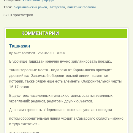
Тэги:
Черемшанский район
,
Татарстан
,
памятник геологии
8710 просмотров
КОММЕНТАРИИ
Ташказан
by
Ахат Хафизов
-
25/04/2021 - 09:06
В урочище Ташказан конечно нужно запланировать поездку,
там интересные места - недалеко от Карамышево проходит
древний вал Закамской оборонительной линии - памятник
истории, также рядом еще есть элементы Оборонительной черты
16-17 веков.
В двух-трех населенных пунктах остались остатки земляных
укреплений: реданов, редутов и других объектов.
Да и сама крепость в Черемшане тоже заслуживает поездки -
потом оборонительная линия уходит в Самарскую область - можно
и туда скататься -
это совсем рядом.