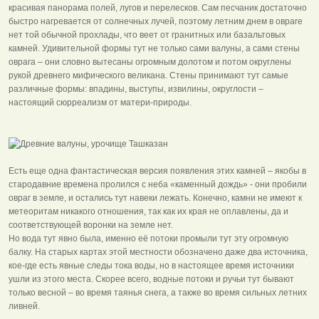
красивая панорама полей, лугов и перелесков. Сам песчаник достаточно
быстро нагревается от солнечных лучей, поэтому летним днем в овраге
нет той обычной прохлады, что веет от гранитных или базальтовых
камней. Удивительной формы тут не только сами валуны, а сами стены
оврага – они словно вытесаны огромным долотом и потом округлены
рукой древнего мифического великана. Стены принимают тут самые
различные формы: впадины, выступы, извилины, округлости –
настоящий сюрреализм от матери-природы.
Есть еще одна фантастическая версия появления этих камней – якобы в
стародавние времена пролился с неба «каменный дождь» - они пробили
овраг в земле, и остались тут навеки лежать. Конечно, камни не имеют к
метеоритам никакого отношения, так как их края не оплавлены, да и
соответствующей воронки на земле нет.
Но вода тут явно была, именно её потоки промыли тут эту огромную
балку. На старых картах этой местности обозначено даже два источника,
кое-где есть явные следы тока воды, но в настоящее время источники
ушли из этого места. Скорее всего, водные потоки и ручьи тут бывают
только весной – во время таянья снега, а также во время сильных летних
ливней.