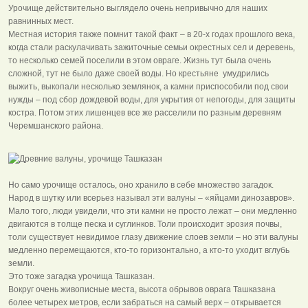
Урочище действительно выглядело очень непривычно для наших
равнинных мест.
Местная история также помнит такой факт – в 20-х годах прошлого века,
когда стали раскулачивать зажиточные семьи окрестных сел и деревень,
то несколько семей поселили в этом овраге. Жизнь тут была очень
сложной, тут не было даже своей воды. Но крестьяне умудрились
выжить, выкопали несколько землянок, а камни приспособили под свои
нужды – под сбор дождевой воды, для укрытия от непогоды, для защиты
костра. Потом этих лишенцев все же расселили по разным деревням
Черемшанского района.
Но само урочище осталось, оно хранило в себе множество загадок.
Народ в шутку или всерьез называл эти валуны – «яйцами динозавров».
Мало того, люди увидели, что эти камни не просто лежат – они медленно
двигаются в толще песка и суглинков. Толи происходит эрозия почвы,
толи существует невидимое глазу движение слоев земли – но эти валуны
медленно перемещаются, кто-то горизонтально, а кто-то уходит вглубь
земли.
Это тоже загадка урочища Ташказан.
Вокруг очень живописные места, высота обрывов оврага Ташказана
более четырех метров, если забраться на самый верх – открывается