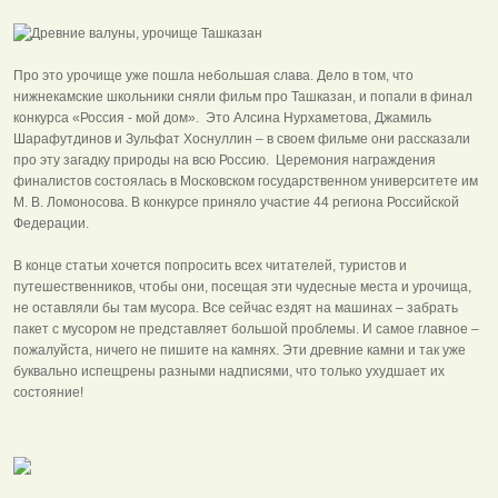
Про это урочище уже пошла небольшая слава. Дело в том, что
нижнекамские школьники сняли фильм про Ташказан, и попали в финал
конкурса «Россия - мой дом». Это Алсина Нурхаметова, Джамиль
Шарафутдинов и Зульфат Хоснуллин – в своем фильме они рассказали
про эту загадку природы на всю Россию. Церемония награждения
финалистов состоялась в Московском государственном университете им
М. В. Ломоносова. В конкурсе приняло участие 44 региона Российской
Федерации.
В конце статьи хочется попросить всех читателей, туристов и
путешественников, чтобы они, посещая эти чудесные места и урочища,
не оставляли бы там мусора. Все сейчас ездят на машинах – забрать
пакет с мусором не представляет большой проблемы. И самое главное –
пожалуйста, ничего не пишите на камнях. Эти древние камни и так уже
буквально испещрены разными надписями, что только ухудшает их
состояние!