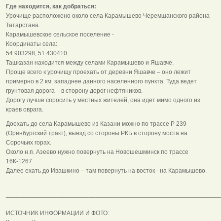
Где находится, как добраться:
Урочище расположено около села Карамышево Черемшанского района
Татарстана.
Карамышевское сельское поселение -
Координаты села:
54.903298, 51.430410
Ташказан находится между селами Карамышево и Яшавче.
Проще всего к урочищу проехать от деревни Яшавче – оно лежит
примерно в 2 км. западнее данного населенного пункта. Туда ведет
грунтовая дорога - в сторону дорог нефтяников.
Дорогу лучше спросить у местных жителей, она идет мимо одного из
краев оврага.
Доехать до села Карамышево из Казани можно по трассе Р 239
(Оренбургский тракт), выезд со стороны РКБ в сторону моста на
Сорочьих горах.
Около н.п. Азеево нужно повернуть на Новошешминск по трассе
16К-1267.
Далее ехать до Ивашкино – там повернуть на восток - на Карамышево.
______________________________________________________________
ИСТОЧНИК ИНФОРМАЦИИ И ФОТО: