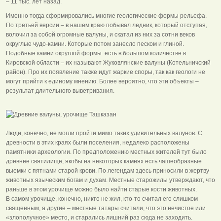
– 11 тыс. лет назад.
Именно тогда сформировались многие геологические формы рельефа.
По третьей версии – в нашем краю побывал ледник, который отступая,
волочил за собой огромные валуны, и скатал из них за сотни веков
округлые чудо-камни. Которые потом занесло песком и глиной.
Подобные камни округлой формы есть в большом количестве в
Кировской области – их называют Жуковлянские валуны (Котельничский
район). Про их появление также идут жаркие споры, так как геологи не
могут прийти к единому мнению. Более вероятно, что эти объекты –
результат длительного выветривания.
Люди, конечно, не могли пройти мимо таких удивительных валунов. С
древности в этих краях были поселения, недалеко расположены
памятники археологии. По предположению местных жителей тут было
древнее святилище, якобы на некоторых камнях есть чашеобразные
выемки с пятнами старой крови. По легендам здесь приносили в жертву
животных языческим богам и духам. Местные старожилы утверждают, что
раньше в этом урочище можно было найти старые кости животных.
В самом урочище, конечно, никто не жил, кто-то считал его слишком
священным, а другие – местные татары считали, что это нечистое или
«злополучное» место, и старались лишний раз сюда не заходить.