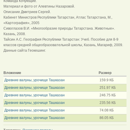
Команда Кочующие.
Материал и фото от Алевтины Назаровой.
Описание Дмитриев Сергей.
Кабинет Министров Республики Татарстан, Атлас Татарстана, М.,
«Картография», 2005
Сивоглазов В.И. «Многообразие природы Татарстана. Животные».
Казань, 2008.
Тайсин А.С. География Республики Татарстан: Учеб. Пособие для 8-9
классов средней общеобразовательной школы, Казань, Магариф, 2009.
Данные сайта Геокешинг.
Вложение
Размер
Древние валуны, урочище Ташказан
159.9 КБ
Древние валуны, урочище Ташказан
251.97 КБ
Древние валуны, урочище Ташказан
246.75 КБ
Древние валуны, урочище Ташказан
235.56 КБ
Древние валуны, урочище Ташказан
74.08 КБ
Древние валуны, урочище Ташказан
86.05 КБ
Татарстан:
Памятники природы