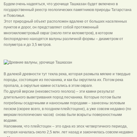
Будем очень надеяться, что урочище Ташказан будет включено в
государственный реестр геологических памятников природы Татарстана
и Поволжья.
Этот природный объект расположен вдалеке от больших населенных
пунктов и дорог, он представляет собой протяженный
многокилометровый овраг (около пяти километров), в котором
беспорядочно находятся валуны различной формы – диаметром от
полуметра и до 3,5 метров.
В далекой древности тут текла река, которая размыла мягкие и твердые
породы, состоящие из песчаника, и как бы округлила их. Потом река
пропала, а округлые камни остались в этом овраге.
По другой версии (неизвестного геолога) – эти камни результат
длительного выветривания пород песчаника. Которые потом были
погребены осадочными и наносными породами – занесены эоловым
песком (скорее всего, в позднем плейстоцене), а уже совсем недавно (по
меркам геологических часов) снова были вскрыты поверхностными
водами.
Напомним, что плейстоцен – это одна из эпох четвертичного периода,
которая началась около 2,5 млн. лет назад и закончилась совсем недавно