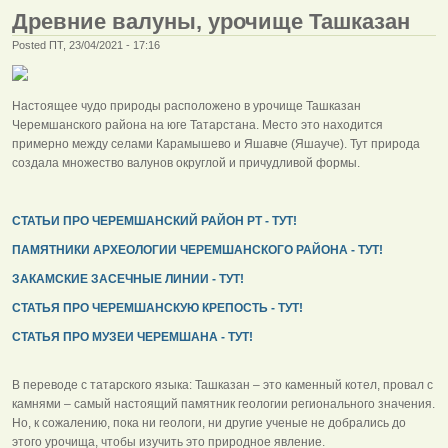
Древние валуны, урочище Ташказан
Posted ПТ, 23/04/2021 - 17:16
Настоящее чудо природы расположено в урочище Ташказан
Черемшанского района на юге Татарстана. Место это находится
примерно между селами Карамышево и Яшавче (Яшауче). Тут природа
создала множество валунов округлой и причудливой формы.
СТАТЬИ ПРО ЧЕРЕМШАНСКИЙ РАЙОН РТ - ТУТ!
ПАМЯТНИКИ АРХЕОЛОГИИ ЧЕРЕМШАНСКОГО РАЙОНА - ТУТ!
ЗАКАМСКИЕ ЗАСЕЧНЫЕ ЛИНИИ - ТУТ!
СТАТЬЯ ПРО ЧЕРЕМШАНСКУЮ КРЕПОСТЬ - ТУТ!
СТАТЬЯ ПРО МУЗЕИ ЧЕРЕМШАНА - ТУТ!
В переводе с татарского языка: Ташказан – это каменный котел, провал с
камнями – самый настоящий памятник геологии регионального значения.
Но, к сожалению, пока ни геологи, ни другие ученые не добрались до
этого урочища, чтобы изучить это природное явление.