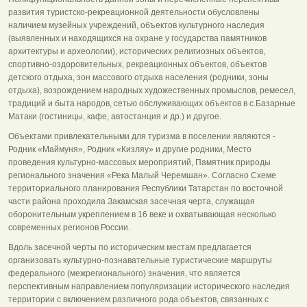
развития туристско-рекреационной деятельности обусловлены
наличием музейных учреждений, объектов культурного наследия
(выявленных и находящихся на охране у государства памятников
архитектуры и археологии), исторических религиозных объектов,
спортивно-оздоровительных, рекреационных объектов, объектов
детского отдыха, зон массового отдыха населения (родники, зоны
отдыха), возрождением народных художественных промыслов, ремесел,
традиций и быта народов, сетью обслуживающих объектов в с.Базарные
Матаки (гостиницы, кафе, автостанция и др.) и другое.
Объектами привлекательными для туризма в поселении являются -
Родник «Маймуня», Родник «Кизляу» и другие родники, Место
проведения культурно-массовых мероприятий, Памятник природы
регионального значения «Река Малый Черемшан». Согласно Схеме
территориального планирования Республики Татарстан по восточной
части района проходила Закамская засечная черта, служащая
оборонительным укреплением в 16 веке и охватывающая несколько
современных регионов России.
Вдоль засечной черты по историческим местам предлагается
организовать культурно-познавательные туристические маршруты
федерального (межрегионального) значения, что является
перспективным направлением популяризации исторического наследия
территории с включением различного рода объектов, связанных с