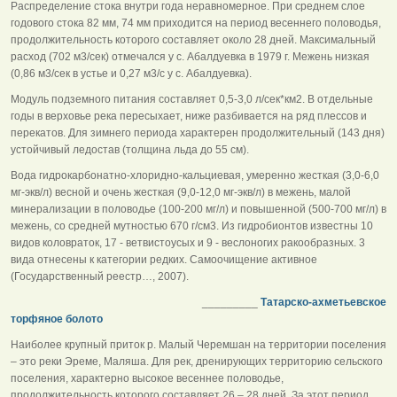
Распределение стока внутри года неравномерное. При среднем слое
годового стока 82 мм, 74 мм приходится на период весеннего половодья,
продолжительность которого составляет около 28 дней. Максимальный
расход (702 м3/сек) отмечался у с. Абалдуевка в 1979 г. Межень низкая
(0,86 м3/сек в устье и 0,27 м3/с у с. Абалдуевка).
Модуль подземного питания составляет 0,5-3,0 л/сек*км2. В отдельные
годы в верховье река пересыхает, ниже разбивается на ряд плессов и
перекатов. Для зимнего периода характерен продолжительный (143 дня)
устойчивый ледостав (толщина льда до 55 см).
Вода гидрокарбонатно-хлоридно-кальциевая, умеренно жесткая (3,0-6,0
мг-экв/л) весной и очень жесткая (9,0-12,0 мг-экв/л) в межень, малой
минерализации в половодье (100-200 мг/л) и повышенной (500-700 мг/л) в
межень, со средней мутностью 670 г/см3. Из гидробионтов известны 10
видов коловраток, 17 - ветвистоусых и 9 - веслоногих ракообразных. 3
вида отнесены к категории редких. Самоочищение активное
(Государственный реестр…, 2007).
_________
Татарско-ахметьевское
торфяное болото
Наиболее крупный приток р. Малый Черемшан на территории поселения
– это реки Эреме, Маляша. Для рек, дренирующих территорию сельского
поселения, характерно высокое весеннее половодье,
продолжительность которого составляет 26 – 28 дней. За этот период