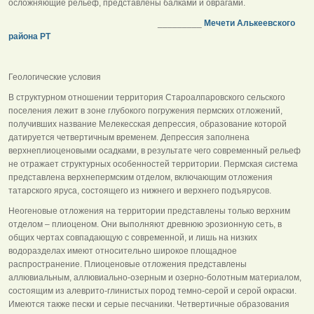
осложняющие рельеф, представлены балками и оврагами.
_________
Мечети Алькеевского
района РТ
Геологические условия
В структурном отношении территория Староалпаровского сельского
поселения лежит в зоне глубокого погружения пермских отложений,
получивших название Мелекесская депрессия, образование которой
датируется четвертичным временем. Депрессия заполнена
верхнеплиоценовыми осадками, в результате чего современный рельеф
не отражает структурных особенностей территории. Пермская система
представлена верхнепермским отделом, включающим отложения
татарского яруса, состоящего из нижнего и верхнего подъярусов.
Неогеновые отложения на территории представлены только верхним
отделом – плиоценом. Они выполняют древнюю эрозионную сеть, в
общих чертах совпадающую с современной, и лишь на низких
водоразделах имеют относительно широкое площадное
распространение. Плиоценовые отложения представлены
аллювиальным, аллювиально-озерным и озерно-болотным материалом,
состоящим из алеврито-глинистых пород темно-серой и серой окраски.
Имеются также пески и серые песчаники. Четвертичные образования