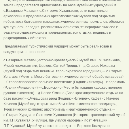
земля» предлагается организовать на базе музейных учреждений в
с.Базарные Матаки и с.Сиктерме-Хузангаево, сети памятников
археологии и предлагаемых археологических музеев под открытым
небом, мест бытования народных художественных промыслов, объектов
культурного наследия, религиозных объектов, этнографических сел с
участием существующих и предлагаемых зон отдыха, родников и
рекреационных объектов.
Предлагаемый туристический маршрут может быть реализован в
следующем направлении:
с.Базарные Матаки (Историко-краеведческий музей им.С.М.Лисенкова,
Музей космонавтики, Церковь Святой Троицы) – д.Старые Нохраты
(Музей под открытым небом «Старонохратское городище») – с.Старые
Ургагары (Мечеть, Место бытования художественной обработки дерева)
– Староалпаровское сельское поселение (Родник «Кизляу») - с.Карамалы
(Родник «Чишмяле») – с.Борискино (Место бытования художественного
ручного ткачества) – д.Новое Ямкино (База кратковременного отдыха на
базе пасеки) - с.Чувашский Брод (Родник «Изгелер», Кафе) - с.Нижнее
Качеево (Музей под открытым небом «Нижнекачеевское городище»,
Туристический комплекс агротуризма и кратковременного отдыха) -
с.Старая Хурада- с.Сиктерме-Хузангаево (Историко-краеведческий музей
им.П.П.Хузангая, Училище, где учился народный поэт Чувашии
П.П.Хузангай, Музей чувашского народа) – с.Верхнее Колчурино