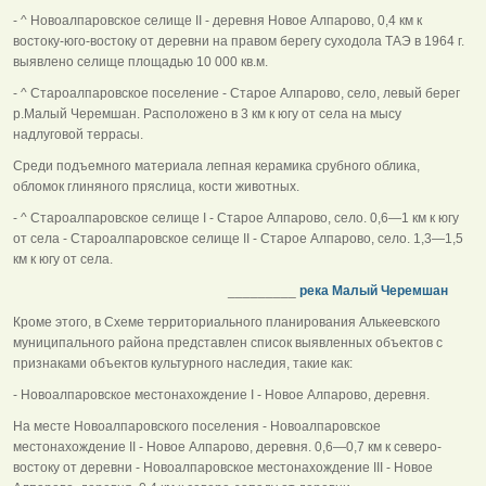
- ^ Новоалпаровское селище II - деревня Новое Алпарово, 0,4 км к
востоку-юго-востоку от деревни на правом берегу суходола ТАЭ в 1964 г.
выявлено селище площадью 10 000 кв.м.
- ^ Староалпаровское поселение - Старое Алпарово, село, левый берег
р.Малый Черемшан. Расположено в 3 км к югу от села на мысу
надлуговой террасы.
Среди подъемного материала лепная керамика срубного облика,
обломок глиняного пряслица, кости животных.
- ^ Староалпаровское селище I - Старое Алпарово, село. 0,6—1 км к югу
от села - Староалпаровское селище II - Старое Алпарово, село. 1,3—1,5
км к югу от села.
_________
река Малый Черемшан
Кроме этого, в Схеме территориального планирования Алькеевского
муниципального района представлен список выявленных объектов с
признаками объектов культурного наследия, такие как:
- Новоалпаровское местонахождение I - Новое Алпарово, деревня.
На месте Новоалпаровского поселения - Новоалпаровское
местонахождение II - Новое Алпарово, деревня. 0,6—0,7 км к северо-
востоку от деревни - Новоалпаровское местонахождение III - Новое