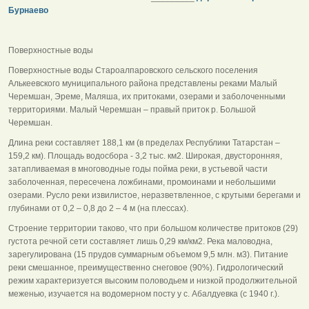
Бурнаево
Поверхностные воды
Поверхностные воды Староалпаровского сельского поселения
Алькеевского муниципального района представлены реками Малый
Черемшан, Эреме, Маляша, их притоками, озерами и заболоченными
территориями. Малый Черемшан – правый приток р. Большой
Черемшан.
Длина реки составляет 188,1 км (в пределах Республики Татарстан –
159,2 км). Площадь водосбора - 3,2 тыс. км2. Широкая, двусторонняя,
затапливаемая в многоводные годы пойма реки, в устьевой части
заболоченная, пересечена ложбинами, промоинами и небольшими
озерами. Русло реки извилистое, неразветвленное, с крутыми берегами и
глубинами от 0,2 – 0,8 до 2 – 4 м (на плессах).
Строение территории таково, что при большом количестве притоков (29)
густота речной сети составляет лишь 0,29 км/км2. Река маловодна,
зарегулирована (15 прудов суммарным объемом 9,5 млн. м3). Питание
реки смешанное, преимущественно снеговое (90%). Гидрологический
режим характеризуется высоким половодьем и низкой продолжительной
меженью, изучается на водомерном посту у с. Абалдуевка (с 1940 г.).