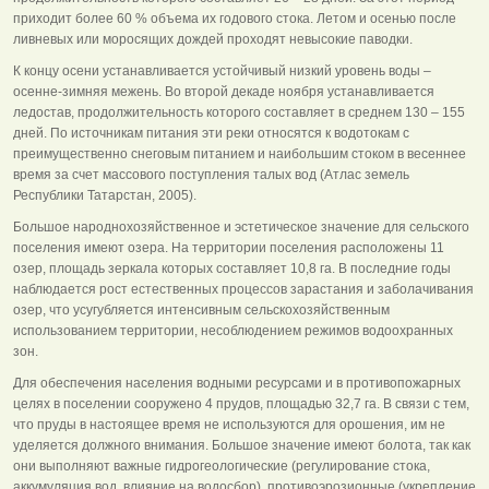
приходит более 60 % объема их годового стока. Летом и осенью после
ливневых или моросящих дождей проходят невысокие паводки.
К концу осени устанавливается устойчивый низкий уровень воды –
осенне-зимняя межень. Во второй декаде ноября устанавливается
ледостав, продолжительность которого составляет в среднем 130 – 155
дней. По источникам питания эти реки относятся к водотокам с
преимущественно снеговым питанием и наибольшим стоком в весеннее
время за счет массового поступления талых вод (Атлас земель
Республики Татарстан, 2005).
Большое народнохозяйственное и эстетическое значение для сельского
поселения имеют озера. На территории поселения расположены 11
озер, площадь зеркала которых составляет 10,8 га. В последние годы
наблюдается рост естественных процессов зарастания и заболачивания
озер, что усугубляется интенсивным сельскохозяйственным
использованием территории, несоблюдением режимов водоохранных
зон.
Для обеспечения населения водными ресурсами и в противопожарных
целях в поселении сооружено 4 прудов, площадью 32,7 га. В связи с тем,
что пруды в настоящее время не используются для орошения, им не
уделяется должного внимания. Большое значение имеют болота, так как
они выполняют важные гидрогеологические (регулирование стока,
аккумуляция вод, влияние на водосбор), противоэрозионные (укрепление