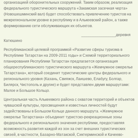
организацией оборонительных сооружений. Таким образом, реализация
федерального туристического маршрута «Закамская засечная черта»
(Новошешминский вал) будет способствовать привлечению туристов на
межрегиональном уровне в республику и в Алькеевский район, а также
формированию сети обслуживающих их объектов.
________________деревня
Катюшино
Республиканской целевой программой «Развитие сферы туризма в
Республике Татарстан на 2009-2011 годы» и Схемой территориального
планирования Республики Татарстан предлагается организация
общереспубликанского туристического маршрута «Жемчужное ожерелье
Татарстана», который соединит туристические центры федерального и
регионального уровня (Казань, Свияжск, Лаишево, Елабугу, Болгар,
Билярск, Чистополь и другие) и будет представлен двумя маршрутами:
Малое и Большое Кольцо.
Центральная часть Алькеевкого района с охватом территорий и объектов
чувашской культуры, просвещения и известных личностей будут
задействованы в Большом Кольце данного маршрута. «Жемчужное
ожерелье Татарстана» объединит туристско-рекреационные зоны
федерального и регионального значения республики, предоставляя
возможность развития каждой из зон за счет внешних туристических
связей, в частности, Базарно-Матакской, Сиктерминской и Качеево-