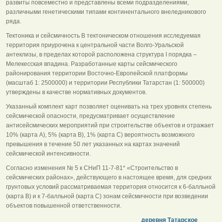
развиты повсеместно и представлены всеми подразделениями,
различными генетическими типами континентального внеледникового
ряда.
Тектоника и сейсмичность В тектоническом отношения исследуемая
территория приурочена к центральной части Волго-Уральской
антеклизы, в пределах которой расположена структура I порядка –
Мелекесская впадина. Разработанные карты сейсмического
районирования территории Восточно-Европейской платформы
(масштаб 1: 2500000) и территории Республики Татарстан (1: 500000)
утверждены в качестве нормативных документов.
Указанный комплект карт позволяет оценивать на трех уровнях степень
сейсмической опасности, предусматривает осуществление
антисейсмических мероприятий при строительстве объектов и отражает
10% (карта А), 5% (карта В), 1% (карта С) вероятность возможного
превышения в течение 50 лет указанных на картах значений
сейсмической интенсивности.
Согласно изменения № 5 к СНиП 11-7-81* «Строительство в
сейсмических районах», действующего в настоящее время, для средних
грунтовых условий рассматриваемая территория относится к 6-балльной
(карта В) и к 7-балльной (карта С) зонам сейсмичности при возведении
объектов повышенной ответственности.
_________
деревня Татарское