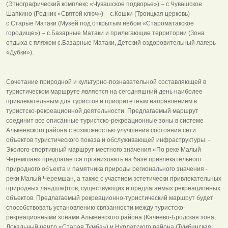
(Этнографический комплекс «Чувашское подворье») – с.Чувашское
Шапкино (Родник «Святой ключ») – с.Кошки (Троицкая церковь) -
с.Старые Матаки (Музей под открытым небом «Староматакское
городище») – с.Базарные Матаки и прилегающие территории (Зона
отдыха с пляжем с.Базарные Матаки, Детский оздоровительный лагерь
«Дубки»).
Сочетание природной и культурно-познавательной составляющей в
туристическом маршруте является на сегодняшний день наиболее
привлекательным для туристов и приоритетным направлением в
туристско-рекреационной деятельности. Предлагаемый маршрут
соединит все описанные туристско-рекреационные зоны в системе
Алькеевского района с возможностью улучшения состояния сети
объектов туристического показа и обслуживающей инфраструктуры. -
Эколого-спортивный маршрут местного значения «По реке Малый
Черемшан» предлагается организовать на базе привлекательного
природного объекта и памятника природы регионального значения -
реки Малый Черемшан, а также с участием эстетически привлекательных
природных ландшафтов, существующих и предлагаемых рекреационных
объектов. Предлагаемый рекреационно-туристический маршрут будет
способствовать установлению связанности между туристско-
рекреационными зонами Алькеевского района (Качеево-Бродская зона,
Локальный центр «Старая Тумба») и Нурлатского района (Тумбинская