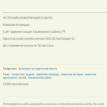
______________________________________________________________
ИСТОЧНИК ИНФОРМАЦИИ И ФОТО:
Команда Кочующие,
Сайт администрации Алькеевского района РТ
https://rud.exdat.com/docs/index-680138.html?page=11
Достопримечательности Татарстана.
Татарстан:
Культурно-исторические места
Тэги:
Татарстан
,
родник
,
памятник природы
,
памятник истории
,
памятник
археологии
,
музей
,
Алькеевский район
12260 просмотров
Фотографии на сайте размещены в научных и популяризаторских целях, без цели