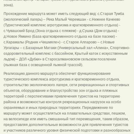
зона).
Прохождение маршрута может иметь следующий вид: с.Старая Тумба
(экологический лагерь) – Река Малый Черемшан - с.Нижнее Качеево
(Туристический комплекс агротуризма и кратковременного отдыха) -
с.Чувашский Брод (Зона отдыха с пляжем) - д.Сушка (Дом отдыха) -
д.Новое Ямкино (База кратковременного отдыха на базе пасеки) -
с.Карамалы (Родник «Чишмяле») - с.Старое Алпарово – с.Новые
Ургагары – с.Базарные Матаки (Универсальный зал «Алина», Спортивно-
оздоровительный комплекс с бассейном, Крытый каток с искусственным
льдом) – ДОЛ «Дубки» в Старосалмановском сельском поселении
(лыжная база с освещенной лыжной трассой).
Реализацию данного маршрута обеспечит функционирование
туристического комплекса агротуризма и кратковременного отдыха,
строительство экологического лагеря, сети рекреационных и спортивных
объектов, оборудование и благоустройство зон отдыха и пляжных
территорий с перспективами привлечения туристов на территорию
района и возможностью контроля рекреационных нагрузок на особо
охраняемых и иных природных территориях. Передвижение по
маршруту может осуществляться на плавательных средствах, пешком,
на велосипеде или иметь смешанный тип перемещения, таким образом,
предоставляя дополнительные возможности для привлечения туристов
и участников различного уровня физической подготовки и разнообразных