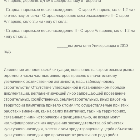
Алпарово, деревня. 0,4 км к северо-западу от деревни
- Староалпаровское местонахождение I - Старое Алпарово, село. 1,2 км к
юго-востоку от села - Староалпаровское местонахождение II - Старое
Алпарово, село 2,5 км к югу от села;
- Староалпаровское местонахождение III - Старое Алпарово, село. 1,2 км
к югу от села.
_____встреча огня Универсиады в 2013
году
Изменение экономической ситуации, появление на строительном рынке
огромного числа частных инвесторов привело к значительному
увеличению хозяйственной активности, масштабному новому
строительству. Отсутствие утвержденной в установленном порядке
документации, регламентирующей либо запрещающей проведение
строительных, хозяйственных, землеустроительных, иных работ на
территории памятника привело к тому, что осуществляемые при этих
работах изменения, как на самих памятниках, так и на территориях,
связанных с ними исторически и функционально, не всегда могут
квалифицироваться как нарушения законодательства об объектах
культурного наследия, в связи с чем предотвращение ущерба объектам
культурного наследия при производстве различного рода работ