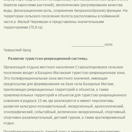
берегов зарослями растений), экологические (регулирование качества
воды, фильтрационная роль, сохранение биоразнообразия) функции. На
территории сельского поселения болота расположены в пойменной
части р. Малый Черемшан и представлены значительными
территориями (70,9 га).
________________село
Чувашский брод
Развитие туристско-рекреационной системы.
Организация отдыха местного населения Староалпаровское сельское
поселение входит в Базарно-Матакская туристско-рекреационная зона.
Это полифункциональная зона местного значения, имеющая
предпосылки для формирования на базе села Базарные Матаки,
прилегающих рекреационных территорий и объектов, а также
привлекательных территорий и объектов для туристско-рекреационного
освоения в радиусе 15 км, где реализуются и имеют перспективы
развития культурно-познавательный, экскурсионный, археологический,
этнографический, событийный, религиозно-экскурсионный, спортивный,
спортивно-развлекательный, детский туризм, а также кратковременный
отдых.
Полифункциональность данной зоны и перечисленные перспективы