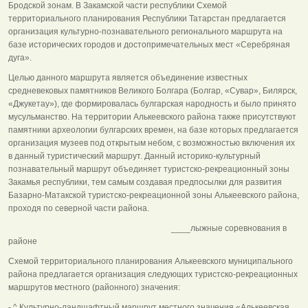
Бродской зонам. В Закамской части республики Схемой
территориального планирования Республики Татарстан предлагается
организация культурно-познавательного регионального маршрута на
базе исторических городов и достопримечательных мест «Серебряная
дуга».
Целью данного маршрута является объединение известных
средневековых памятников Великого Болгара (Болгар, «Сувар», Билярск,
«Джукетау»), где формировалась булгарская народность и было принято
мусульманство. На территории Алькеевского района также присутствуют
памятники археологии булгарских времен, на базе которых предлагается
организация музеев под открытым небом, с возможностью включения их
в данный туристический маршрут. Данный историко-культурный
познавательный маршрут объединяет туристско-рекреационный зоны
Закамья республики, тем самым создавая предпосылки для развития
Базарно-Матакской туристско-рекреационной зоны Алькеевского района,
проходя по северной части района.
____лыжные соревнования в
районе
Схемой территориального планирования Алькеевского муниципального
района предлагается организация следующих туристско-рекреационных
маршрутов местного (районного) значения:
- ^ Культурно-ландшафтный маршрут местного значения «Алькеевская