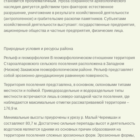
становится проблематичным. Угроза сохранности археологического
наследия диктуется действием трех факторов: естественное
разрушение, уничтожение в результате хозяйственной деятельности
(антропогенное) и грабительские раскопки памятников. Субъектами
хозяйственной деятельности выступают: государственные предприятия,
акционерные общества и частные предприятия, физические лица.
Природные условия и ресурсы района
Рельеф и геоморфология В геоморфологическом отношении территория
Староалпаровского сельского поселения расположена в Западном
(Низком) Закамском геоморфологическом районе. Рельеф представляет
собой эрозионно-денудационную равнинную поверхность.
Территория поселения представлена, в основном, склоновыми типами
местности и поймой. Приводораздельные и водораздельные типы
местности встречаются лишь в северо-западной части поселения, где
наблюдаются максимальные отметки рассматриваемой территории –
176,9 м.
Минимальные высоты приурочены к урезу р. Малый Черемшан и
составляют 80,7 м. Достаточно сильные перепады высот и деятельность
водотоков являются одними из основных причин образования на
территории поселения сложных эрозионных форм. Эрозионные формы,