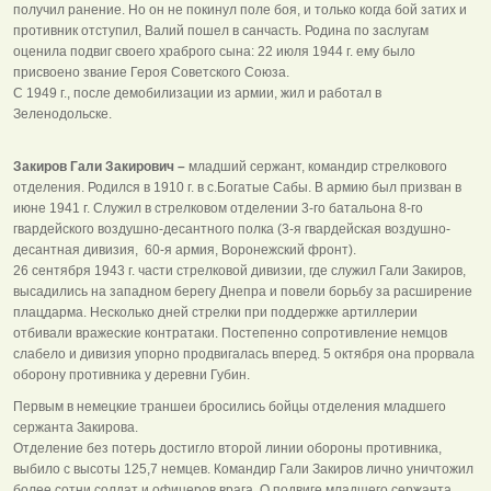
получил ранение. Но он не покинул поле боя, и только когда бой затих и
противник отступил, Валий пошел в санчасть. Родина по заслугам
оценила подвиг своего храброго сына: 22 июля 1944 г. ему было
присвоено звание Героя Советского Союза.
С 1949 г., после демобилизации из армии, жил и работал в
Зеленодольске.
Закиров Гали Закирович –
младший сержант, командир стрелкового
отделения. Родился в 1910 г. в с.Богатые Сабы. В армию был призван в
июне 1941 г. Служил в стрелковом отделении 3‑го батальона 8‑го
гвардейского воздушно-десантного полка (3‑я гвардейская воздушно-
десантная дивизия, 60‑я армия, Воронежский фронт).
26 сентября 1943 г. части стрелковой дивизии, где служил Гали Закиров,
высадились на западном берегу Днепра и повели борьбу за расширение
плацдарма. Несколько дней стрелки при поддержке артиллерии
отбивали вражеские контратаки. Постепенно сопротивление немцов
слабело и дивизия упорно продвигалась вперед. 5 октября она прорвала
оборону противника у деревни Губин.
Первым в немецкие траншеи бросились бойцы отделения младшего
сержанта Закирова.
Отделение без потерь достигло второй линии обороны противника,
выбило с высоты 125,7 немцев. Командир Гали Закиров лично уничтожил
более сотни солдат и офицеров врага. О подвиге младшего сержанта