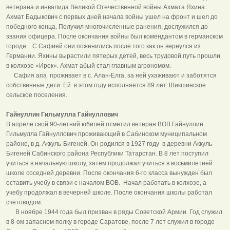
ветерана и инвалида Великой Отечественной войны Ахмата Яхина.
Ахмат Бадыкович с первых дней начала войны ушел на фронт и шел до
победного конца. Получил многочисленные ранения, дослужился до
звания офицера. После окончания войны был комендантом в германском
городе. С Сафией они поженились после того как он вернулся из
Германии. Яхины вырастили пятерых детей, весь трудовой путь прошли
в колхозе «Ирек». Ахмат абый стал главным агрономом.
Сафия апа проживает в с. Алан-Елга, за ней ухаживают и заботятся
собственные дети. Ей в этом году исполняется 89 лет. Шикшинское
сельское поселения.
Гайнуллин Гильмулла Гайнуллович
В апреле свой 90-летний юбилей отметил ветеран ВОВ Гайнуллин
Гильмулла Гайнуллович проживающий в Сабинском муниципальном
районе, в д. Аккуль-Бигеней. Он родился в 1927 году в деревни Аккуль
Бигеней Сабинского района Республики Татарстан. В 8 лет поступил
учиться в начальную школу, затем продолжал учиться в восьмилетней
школе соседней деревни. После окончания 6-го класса вынужден был
оставить учебу в связи с началом ВОВ. Начал работать в колхозе, а
учебу продолжал в вечерней школе. После окончания школы работал
счетоводом.
В ноябре 1944 года был призван в ряды Советской Армии. Год служил
в 8-ом запасном полку в городе Саратове, после 7 лет служил в городе