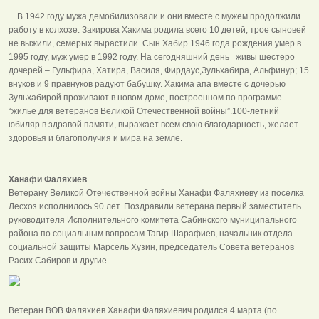
В 1942 году мужа демобилизовали и они вместе с мужем продолжили
работу в колхозе. Закирова Хакима родила всего 10 детей, трое сыновей
не выжили, семерых вырастили. Сын Хабир 1946 года рождения умер в
1995 году, муж умер в 1992 году. На сегодняшний день живы шестеро
дочерей – Гульфира, Хатира, Василя, Фирдаус,Зульхабира, Альфинур; 15
внуков и 9 правнуков радуют бабушку. Хакима апа вместе с дочерью
Зульхабирой проживают в новом доме, построенном по программе
“жилье для ветеранов Великой Отечественной войны”.100-летний
юбиляр в здравой памяти, выражает всем свою благодарность, желает
здоровья и благополучия и мира на земле.
Ханафи Фаляхиев
Ветерану Великой Отечественной войны Ханафи Фаляхиеву из поселка
Лесхоз исполнилось 90 лет. Поздравили ветерана первый заместитель
руководителя Исполнительного комитета Сабинского муниципального
района по социальным вопросам Тагир Шарафиев, начальник отдела
социальной защиты Марсель Хузин, председатель Совета ветеранов
Расих Сабиров и другие.
Ветеран ВОВ Фаляхиев Ханафи Фаляхиевич родился 4 марта (по