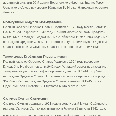
десантной дивизии 60-й армии Воронежского фронта. Звание Героя
Советского Союза присвоено 10января 1944года. Награжден орденом
Ленина.
Мотыгуллин Габдулла Мотыгуллович
Полный кавалер Орденов Славы. Родился в 1925 году в селе Богатые
Сабы. Ушел на фронт в 1943 году. Принял участие в Сталинградской
битве, был награжден медалью. Был снайпером. В мае 1944 года был
награжден Орденом Славы III степени, в августе 1944 года – Орденом
Славы II степени. И Орденом Славы III степени – в мае 1946 года.
Тимергалиев Курбангали Тимергалиевич
Полный кавалер Орденов Славы. Родился в 1924 году в деревне
Кильдебяк. На фронт ушел в 1942 году. Младший сержант, разведчик
Тимергалиев участвовал в форсировании Днепра. В 1944 году был
награжден Орденом Славы III степени. Отличился при взятии города
Жлобин и был награжден Орденом Славы IIстепени. В 1945 году –
Орденом Славы IIIстепени. Ему тогда было всего 20 лет.
Салимов Султан Салимович
Салимов Султан родился в 1921 году в селе Новый Мичан Сабинского
района. Салимов Султан призывается в Армию 23 августа 1941 года.
В декабре 1941 года отправляют в Брянский фронт. Один год был