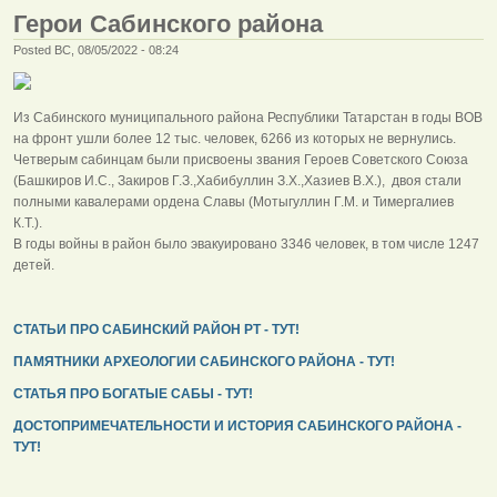
Герои Сабинского района
Posted ВС, 08/05/2022 - 08:24
Из Сабинского муниципального района Республики Татарстан в годы ВОВ
на фронт ушли более 12 тыс. человек, 6266 из которых не вернулись.
Четверым сабинцам были присвоены звания Героев Советского Союза
(Башкиров И.С., Закиров Г.З.,Хабибуллин З.Х.,Хазиев В.Х.), двоя стали
полными кавалерами ордена Славы (Мотыгуллин Г.М. и Тимергалиев
К.Т.).
В годы войны в район было эвакуировано 3346 человек, в том числе 1247
детей.
СТАТЬИ ПРО САБИНСКИЙ РАЙОН РТ - ТУТ!
ПАМЯТНИКИ АРХЕОЛОГИИ САБИНСКОГО РАЙОНА - ТУТ!
СТАТЬЯ ПРО БОГАТЫЕ САБЫ - ТУТ!
ДОСТОПРИМЕЧАТЕЛЬНОСТИ И ИСТОРИЯ САБИНСКОГО РАЙОНА -
ТУТ!