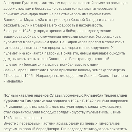
Западного Буга, в стремительном марше по польской земле он расчищал
дорогу стрелкам и бесстрашно отражал контратаки гитлеровцев. В
приказах командира полка не раз отмечалось имя пулеметчика
Башкирова. Медаль «За отвагу», орден Красной Звезды и звание
сержанта были наградой за его храбрость и находчивость.
5 февраля 1945 г. у города-крепости Дойчкроне подразделение
Башкирова добивало окруженный немецкий гарнизон. Устроившись с
пулеметом в разрушенном доме, Башкиров через пролом в стене косит
гитлеровцев, пытавшихся прорваться через кольцо окружения. У
пулеметчика кончаются патроны. Поняв это, немцы начинают обходить
дом, пытаясь взять в плен Башкирова. Взяв гранату, отважный
пулеметчик бросается на врагов, погибая вместе с ними.
Звание Героя Советского Союза присвоено нашему земляку посмертно
27 февраля 1945 г. Награжден также орденами Ленина, Славы III степени
и медалями.
Полный кавалер орденов Славы, уроженец с.Кильдебяк Тимергалиев
Курбангали Тимергалиевич
родился в 1924 г. В 1942 г. он был направлен
в Чувашию, где в полковой школе получил первую солдатскую закалку,
стал сержантом, учил молодых солдат искусству пулеметчика. К зиме
1943 г. попал на фронт.
Вместе с передовыми частями армии, одним из первых Тимергалиев
вступил на правый берег Днепра. Его подразделению удалось захватить