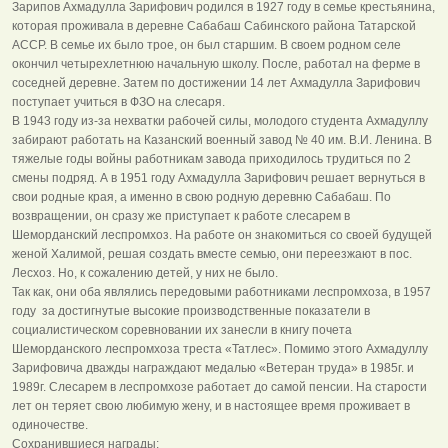
Зарипов Ахмадулла Зарифович родился в 1927 году в семье крестьянина,
которая проживала в деревне Сабабаш Сабинского района Татарской
АССР. В семье их было трое, он был старшим. В своем родном селе
окончил четырехлетнюю начальную школу. После, работал на ферме в
соседней деревне. Затем по достижении 14 лет Ахмадулла Зарифович
поступает учиться в ФЗО на слесаря.
В 1943 году из-за нехватки рабочей силы, молодого студента Ахмадуллу
забирают работать на Казанский военный завод № 40 им. В.И. Ленина. В
тяжелые годы войны работникам завода приходилось трудиться по 2
смены подряд. А в 1951 году Ахмадулла Зарифович решает вернуться в
свои родные края, а именно в свою родную деревню Сабабаш. По
возвращении, он сразу же приступает к работе слесарем в
Шеморданский леспромхоз. На работе он знакомиться со своей будущей
женой Халимой, решая создать вместе семью, они переезжают в пос.
Лесхоз. Но, к сожалению детей, у них не было.
Так как, они оба являлись передовыми работниками леспромхоза, в 1957
году за достигнутые высокие производственные показатели в
социалистическом соревновании их занесли в книгу почета
Шеморданского леспромхоза треста «Татлес». Помимо этого Ахмадуллу
Зарифовича дважды награждают медалью «Ветеран труда» в 1985г. и
1989г. Слесарем в леспромхозе работает до самой пенсии. На старости
лет он теряет свою любимую жену, и в настоящее время проживает в
одиночестве.
Сохранившиеся награды: