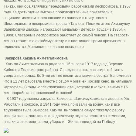
Лесхоз. Но, к сожалению детей, у них не было.
Так как, они оба являлись передовыми работниками леспромхоза, в 1957
году за достигнутые высокие производственные показатели в
социалистическом соревновании их занесли в книгу почета
Шеморданского леспромхоза треста «Татлес». Помимо этого Ахмадуллу
Зарифовича дважды награждают медалью «Ветеран труда» в 1985г. и
1989г. Слесарем в леспромхозе работает до самой пенсии. На старости
лет он теряет свою любимую жену, и в настоящее время проживает в
одиночестве. Мешинское сельское поселение.
Закирова Хакима Ахметгалимовна
Хакима Ахметгалимовна родилась 16 января 1917 года в д.Верхние
Кибякози Тюлячинского района. С рождения осталась сиротой, мать
умерла при родах. До 8-ми лет её воспитала мамина сестра. Вспоминает
что в 12 лет работала вместе с отцом у богачей: косили сено, выкапывали
картофель. В годы коллективизации отец вступил в колхоз, Хакима с 15
лет проработала в колхозной столовой.
В 1937 году вышла замуж за Закирова Шамсимухаммата в деревню Уют.
Работали в колхозе. В 1941 году мужа призвали на войну. Как и все
труженики тыла Закирова Хакима выполняла самую тяжелую работу:
копали окопы, заготавливали древесину, ходили пешком за семенами,
вспахивали землю, сеяли, убирали... Жили надеждой на Победу.