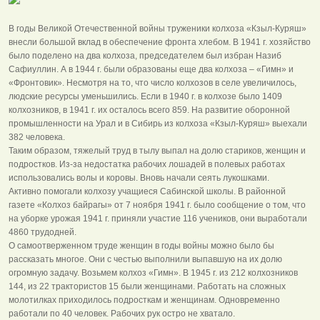
В годы Великой Отечественной войны труженики колхоза «Кзыл‑Куряш»
внесли большой вклад в обеспечение фронта хлебом. В 1941 г. хозяйство
было поделено на два колхоза, председателем был избран Назиб
Сафиуллин. А в 1944 г. были образованы еще два колхоза – «Гимн» и
«Фронтовик». Несмотря на то, что число колхозов в селе увеличилось,
людские ресурсы уменьшились. Если в 1940 г. в колхозе было 1409
колхозников, в 1941 г. их осталось всего 859. На развитие оборонной
промышленности на Урал и в Сибирь из колхоза «Кзыл‑Куряш» выехали
382 человека.
Таким образом, тяжелый труд в тылу выпал на долю стариков, женщин и
подростков. Из-за недостатка рабочих лошадей в полевых работах
использовались волы и коровы. Вновь начали сеять лукошками.
Активно помогали колхозу учащиеся Сабинской школы. В районной
газете «Колхоз байрагы» от 7 ноября 1941 г. было сообщение о том, что
на уборке урожая 1941 г. приняли участие 116 учеников, они выработали
4860 трудодней.
О самоотверженном труде женщин в годы войны можно было бы
рассказать многое. Они с честью выполнили выпавшую на их долю
огромную задачу. Возьмем колхоз «Гимн». В 1945 г. из 212 колхозников
144, из 22 трактористов 15 были женщинами. Работать на сложных
молотилках приходилось подросткам и женщинам. Одновременно
работали по 40 человек. Рабочих рук остро не хватало.