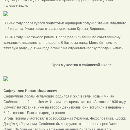
пулемётчиком.
В 1942 году после курсов подготовки офицеров получил звание младшего
лейтенанта. Участвовал в сражениях возле Курска, Воронежа.
В 1943 году был тяжело ранен. После реабилитации по собственному
желанию отправляется на фронт. В битве за город Могилёв получил
тяжёлую рану. До 1944 года служил на служебном полку города Тбилиси.
Урок мужества в сабинской школе
Сафиуллин Ислам Исламович
Сафиуллин Ислам Исламович родился и жил в селе Новый Мичан
Сабинского района. Ислам Исламович призывается в Армию в 1939 году.
Служил на Украине. Уже на второй день войны они вступили в неравный
бой с врагом. Был четырежды ранен.
В годы войны участвовал в освобождении Украины, Чехословакии, Курска.
Дощёл до Германии. Особенно было трудно в переправах рек Висла,
Одер. За боевые заслуги награждён орденом “Красная знамя”, 2