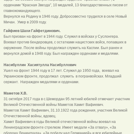
орденами “Красная Звезда”, 10 медалей, 13 благодарственных писем от
главнокомандующего.
Вернулся на Родину в 1946 году. Добросовестно трудился в селе Новый
Мичан. Умер в 2009 году.
Гайфиев Шахи Гайфетдинович.
Был призван на фронт в 1944 году. Служил в войсках у Суслонгера.
Воевал против бендеровцев, с остатками нацистских войск, попавших в
окружение. После войны продолжал служить на Каспии. Был ранен и
вернулся домой в 1948 году. Был награжден орденами и медалями.
Насибуллин Хасиятулла Насибуллович
Ушел на фронт 1944 году в 17 лет. Служил до 1950 года, воевал на
Украинском фронте, продолжал служить в погранвойсках. Младший
сержант. Награжден медалями и орденами.
Маметов Х.В.
31 октября 2017 года в с.Шемордан 95 летний юбилей отмечает участник
Великой Отечественной войны Маметов Хамит Вафиевич.
Маметов Хамит Вафиевич, 31.10.1922 года рождения, участник Великой
Отечественной войны, вдовец.
Хамит Вафиевич в годы Великой отечественной войны воевал на
Ленинградском фронте стрелком. Имеет медали «За отвагу», «За
оборону Ленинграда», «За победу над Германией» и все юбилейные