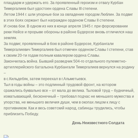
плацдарм и удержать его. За проявленный героизм и отвагу Курбан
Тимергалиев был удостоен ордена Славы III степени.
Летом 1944 г. шли упорные бои за овладение городом Люблин. За подвиг
в этих боях сержант был награжден орденом Славы II степени.
И снова бои. В одном из них в конце апреля 1945 г. при форсировании
реки Нейсе и прорыве обороны в районе Будерозе вновь отличился наш
земляк.
За подвиг, проявленный в бою в районе Будерозе, Курбангали
Тимергалиевич Тимергалиев был отмечен орденом Славы I cтепени, став
к своим 20‑ти годам полным кавалером ордена Славы.
Закончилась война. Бывший разведчик 504‑го отдельного пулеметно-
артиллерийского батальона Курбангали Тимергалиев вернулся на родину
–
в с.Кильдебяк, затем переехал в г.Альметьевск.
Тыл в годы войны – это подлинный трудовой фронт, на котором
сражались буквально все – от мала до велика. Тыловой труд – будничный,
изматывающий, бесконечный – требовал подчас не меньшего мужества и
упорства, не меньшего величия души, чем в окопах лицом к лицу с
противником. Как и весь советский народ, сабинцы трудились, чтобы
приблизить Победу.
День Неизвестного Солдата