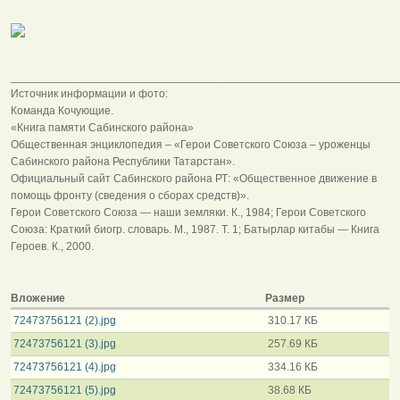
______________________________________________________________
Источник информации и фото:
Команда Кочующие.
«Книга памяти Сабинского района»
Общественная энциклопедия – «Герои Советского Союза – уроженцы
Сабинского района Республики Татарстан».
Официальный сайт Сабинского района РТ: «Общественное движение в
помощь фронту (сведения о сборах средств)».
Герои Советского Союза — наши земляки. К., 1984; Герои Советского
Союза: Краткий биогр. словарь. М., 1987. Т. 1; Батырлар китабы — Книга
Героев. К., 2000.
Вложение
Размер
72473756121 (2).jpg
310.17 КБ
72473756121 (3).jpg
257.69 КБ
72473756121 (4).jpg
334.16 КБ
72473756121 (5).jpg
38.68 КБ