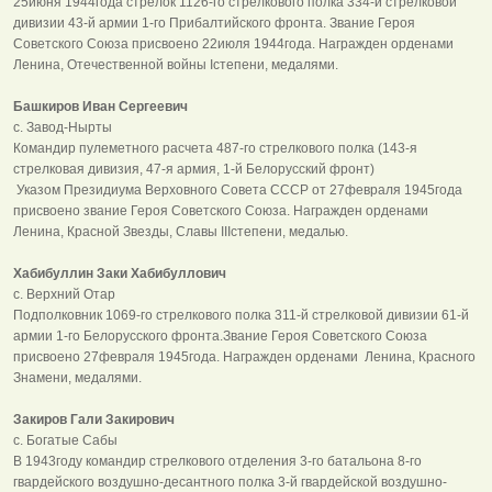
25июня 1944года стрелок 1126-го стрелкового полка 334-й стрелковой
дивизии 43-й армии 1-го Прибалтийского фронта. Звание Героя
Советского Союза присвоено 22июля 1944года. Награжден орденами
Ленина, Отечественной войны Iстепени, медалями.
Башкиров Иван Сергеевич
с. Завод-Нырты
Командир пулеметного расчета 487-го стрелкового полка (143-я
стрелковая дивизия, 47-я армия, 1-й Белорусский фронт)
Указом Президиума Верховного Совета СССР от 27февраля 1945года
присвоено звание Героя Советского Союза. Награжден орденами
Ленина, Красной Звезды, Славы IIIстепени, медалью.
Хабибуллин Заки Хабибуллович
с. Верхний Отар
Подполковник 1069-го стрелкового полка 311-й стрелковой дивизии 61-й
армии 1-го Белорусского фронта.Звание Героя Советского Союза
присвоено 27февраля 1945года. Награжден орденами Ленина, Красного
Знамени, медалями.
Закиров Гали Закирович
с. Богатые Сабы
В 1943году командир стрелкового отделения 3-го батальона 8-го
гвардейского воздушно-десантного полка 3-й гвардейской воздушно-