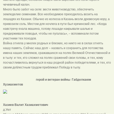
чечевичный калач.
Много было забот на селе: вести животноводство, обеспечить
земледелие семенами. Все необходимое приходилось возить на
лошадях из Казани. Обычно из колхоза в Казань везли древесную кору, а
привозили соль. Местом для ночлега в пути был кукчинский лес. «Когда
навстречу ехала машина, голову лошади накрывали шалью и
придерживали поводья, чтобы не пугалась», – вспоминали потом
участники тех походов.
Война отняла у многих родных и близких, но никто не в силах отнять
нашу память. Сейчас наш долг – назвать и сохранить для потомства
имена наших земляков, сражавшихся на полях Великой Отечественной и
в тылу: и тех, кто сложил на полях сражений свои головы, и тех, кому
посчастливилось вернуться в наш родной район победителями, и тех, кто
своим доблестным трудом приближал Победу в тылу.
герой и ветеран войны Габделкаюм
Хузиахметов
Хазиев Валит Хазиахметович
д.Уют