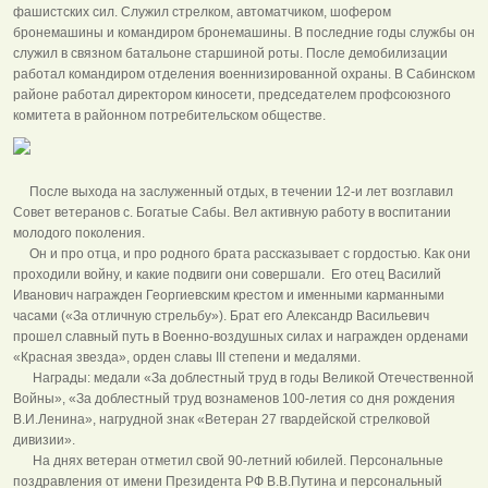
фашистских сил. Служил стрелком, автоматчиком, шофером
бронемашины и командиром бронемашины. В последние годы службы он
служил в связном батальоне старшиной роты. После демобилизации
работал командиром отделения военнизированной охраны. В Сабинском
районе работал директором киносети, председателем профсоюзного
комитета в районном потребительском обществе.
После выхода на заслуженный отдых, в течении 12-и лет возглавил
Совет ветеранов с. Богатые Сабы. Вел активную работу в воспитании
молодого поколения.
Он и про отца, и про родного брата рассказывает с гордостью. Как они
проходили войну, и какие подвиги они совершали. Его отец Василий
Иванович награжден Георгиевским крестом и именными карманными
часами («За отличную стрельбу»). Брат его Александр Васильевич
прошел славный путь в Военно-воздушных силах и награжден орденами
«Красная звезда», орден славы III степени и медалями.
Награды: медали «За доблестный труд в годы Великой Отечественной
Войны», «За доблестный труд вознаменов 100-летия со дня рождения
В.И.Ленина», нагрудной знак «Ветеран 27 гвардейской стрелковой
дивизии».
На днях ветеран отметил свой 90-летний юбилей. Персональные
поздравления от имени Президента РФ В.В.Путина и персональный