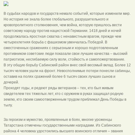
В судьбах народов и государств немало событий, которые изменили мир.
Но история не знала более глобального, разрушительного и
кровопролитного столкновения, чем война, которую пришлось вести
советскому народу против нацистской Германии. 1418 дней и ночей
продолжалась яростная схватка с ненавистным врагом, прежде чем
четырехлетняя борьба с фашизмом увенчалась Победой. В
ожесточенных сражениях с серьезным и хорошо подготовленным
противником советские люди показали свои лучшие качества – высокий
патриотизм, несгибаемую силу воли, стойкость и самопожертвование.
В эту общую борьбу Сабинский район внес свой весомый вклад. Более 12
тысяч человек ушли на фронт. Невосполнимые потери понесли сабинцы,
оставив на полях сражений более 6 тысяч своих лучших сынов и
дочерей.
Проходят годы, и редеют ряды ветеранов – тех, кто был живым
свидетелем тех тяжелых лет, кто с оружием в руках защищал родную
землю, кто своим самоотверженным трудом приближал День Победы в
тылу.
За героизм и мужество, проявленные в боях, многие уроженцы
Татарстана отмечены государственными наградами. Из Сабинского
района 4 человека удостоились высшего воинского отличия – звания