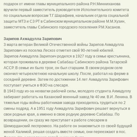
подарок от имени главы муниципального района Р.Н.Минниханова
вручили первый заместитель руководителя Исполнительного комитета
по социальным вопросам Т.Г.Шарафиев, начальник отдела социальной
защиты МТЗ и СЗ РТ в Сабинском муниципальном районе М.М.Хузин,
заместитель главы Сабинского городского поселения Р.М.Хасанов.
Зарипов Ахмадулла Зарипович
3 марта ветеран Великой Отечественной войны Зарипов Ахмадулла
Зарипович из поселка Лесхоз отметил свой 90-летний юбилей.
Зарипов Ахмадулла Зарипоич родился в 1927 году в семье крестьянина,
которая проживала в деревне Сабабаш Сабинского района Татарской
АССР. В семье их было трое, он был старшим. В своем родном селе
окончил четырехлетнюю начальную школу. После, работал на ферме в
соседней деревне. Затем по достижении 14 лет Ахмадулла Зарифович
поступает учиться в ФЗО на слесаря.
В 1943 году из-за нехватки рабочей силы, молодого студента Ахмадуллу
забирают работать на Казанский военный завод № 40 им. В.И. Ленина. В
тяжелые годы войны работникам завода приходилось трудиться по 2
смены подряд. А в 1951 году Ахмадулла Зарифович решает вернуться в
свои родные края, а именно в свою родную деревню Сабабаш. По
возвращении, он сразу же приступает к работе слесарем в
Шеморданский леспромхоз. На работе он знакомиться со своей будущей
женой Халимой, решая создать вместе семью, они переезжают в пос.