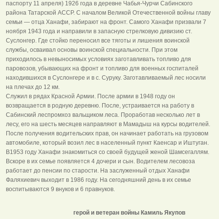
паспорту 11 апреля) 1926 года в деревне Чабья-Чурчи Сабинского
района Татарской АССР. С началом Великой Отечественной войны главу
семьи — отца Ханафи, забирают на фронт. Самого Ханафи призвали 7
ноября 1943 года и направили в запасную стрелковую дивизию ст.
Суслонгер. Где стойко переносил все тяготы и лишения воинской
службы, осваивал основы воинской специальности. При этом
приходилось в невыносимых условиях заготавливать топливо для
паровозов, убывающих на фронт и топливо для военных госпиталей
находившихся в Суслонгере и в с. Суруку. Заготавливаемый лес носили
на плечах до 12 км.
Служил в рядах Красной Армии. После армии в 1948 году он
возвращается в родную деревню. После, устраивается на работу в
Сабинский леспромхоз вальщиком леса. Проработав несколько лет в
лесу, его на шесть месяцев направляют в Мамадыш на курсы водителей.
После получения водительских прав, он начинает работать на грузовом
автомобиле, который возил лес в населенный пункт Каенсар и Иштуган.
В1953 году Ханафи знакомиться со своей будущей женой Шамсегаллям.
Вскоре в их семье появляется 4 дочери и сын. Водителем лесовоза
работает до пенсии по старости. На заслуженный отдых Ханафи
Фаляхиевич выходит в 1986 году. На сегодняшний день в их семье
воспитываются 9 внуков и 6 правнуков.
герой и ветеран войны Камиль Якупов