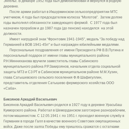
Энгельс. В декабре 1952 года был демобилизован и вернулся в родную
деревню.
После армии работал в Икшурминском сельхозпредприятии МТС
учетчиком, 4 года был председателем колхоза “Молотов”. Затем долгие
годы выполнял обязанности заведующего фермой. С 1977 года был
назначен прорабом и до 1987 года (до пенсии) находился на этой
должности.
Имеет нагрудной знак “Фронтовик 1941-1945”, медаль “За победу над
Германией в ВОВ 1941-45гг” и был награжден юбилейными медалями.
Персональные поздравления от имени Президента РФ В.В.Путина и
персональный подарок от имени главы муниципального района
Р.Н.Минниханова вручили заместитель главы Сабинского
муниципального района Р.Р.Закирзянов, начальник отдела социальной
защиты МТЗ и СЗ РТ в Сабинском муниципальном районе М.М.Хузин,
глава Сатышевского сельского поселения Ф.Ф.Шафигуллин,
представитель отделения Сатышево фермерского хозяйства ООО
«Саба».
Бикзянов Аркадий Васильевич
Бикзянов Аркадий Васильевич родился в 1927 году в деревне Урасьбаш
Кукморского района. Работал в Шеморданском заготзерне разнорабочим,
потом машинистом. С 12.05.1941 г. по 1951 г. проходил военную службу в
Германии в городе Галл в качестве военного Советских оккупационных
войск. Даже после залпа Победы ему пришлось сражатся с остатками