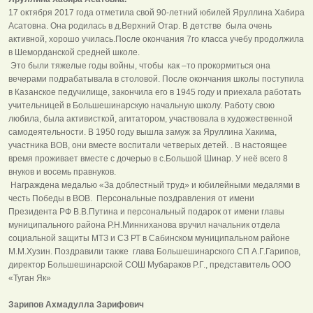
17 октября 2017 года отметила свой 90-летний юбилей Яруллина Хабира
Асатовна. Она родилась в д.Верхний Отар. В детстве была очень
активной, хорошо училась.После окончания 7го класса учебу продолжила
в Шеморданской средней школе.
Это были тяжелые годы войны, чтобы как –то прокормиться она
вечерами подрабатывала в столовой. После окончания школы поступила
в Казанское педучилище, закончила его в 1945 году и приехала работать
учительницей в Большешинарскую начальную школу. Работу свою
любила, была активисткой, агитатором, участвовала в художественной
самодеятельности. В 1950 году вышла замуж за Яруллина Хакима,
участника ВОВ, они вместе воспитали четверых детей. . В настоящее
время проживает вместе с дочерью в с.Большой Шинар. У неё всего 8
внуков и восемь правнуков.
Награждена медалью «За доблестный труд» и юбилейными медалями в
честь Победы в ВОВ. Персональные поздравления от имени
Президента РФ В.В.Путина и персональный подарок от имени главы
муниципального района Р.Н.Минниханова вручил начальник отдела
социальной защиты МТЗ и СЗ РТ в Сабинском муниципальном районе
М.М.Хузин. Поздравили также глава Большешинарского СП А.Г.Гарипов,
директор Большешинарской СОШ Мубараков Р.Г., представитель ООО
«Туган Як»
Зарипов Ахмадулла Зарифович