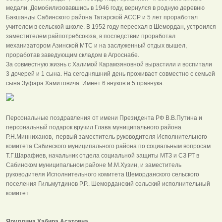
медали. Демобилизовавшись в 1946 году, вернулся в родную деревню
Бакшанды Сабинского района Татарской АССР и 5 лет проработал
учителем в сельской школе. В 1952 году переехал в Шемордан, устроился
заместителем райпотребсоюза, в последствии проработал
механизатором Азинской МТС и на заслуженный отдых вышел,
проработав заведующим складом в Агроснабе.
За совместную жизнь с Халимой Карамзяновной вырастили и воспитали
3 дочерей и 1 сына. На сегодняшний день проживает совместно с семьей
сына Зуфара Хамитовича. Имеет 6 внуков и 5 правнука.
Персональные поздравления от имени Президента РФ В.В.Путина и
персональный подарок вручил Глава муниципального района
Р.Н.Минниханов, первый заместитель руководителя Исполнительного
комитета Сабинского муниципального района по социальным вопросам
Т.Г.Шарафиев, начальник отдела социальной защиты МТЗ и СЗ РТ в
Сабинском муниципальном районе М.М.Хузин, и заместитель
руководителя Исполнительного комитета Шеморданского сельского
поселения Гильмутдинов Р.Р.. Шеморданский сельский исполнительный
комитет.
Яруллина Хабира Асатовна.