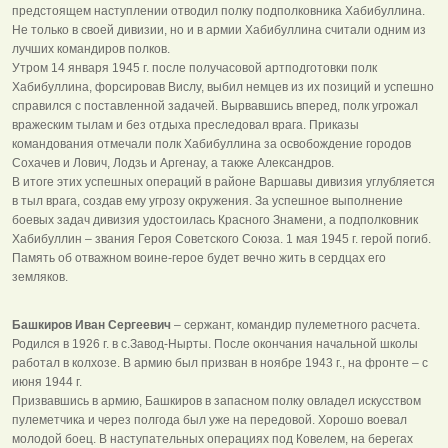
предстоящем наступлении отводил полку подполковника Хабибуллина.
Не только в своей дивизии, но и в армии Хабибуллина считали одним из
лучших командиров полков.
Утром 14 января 1945 г. после получасовой артподготовки полк
Хабибуллина, форсировав Вислу, выбил немцев из их позиций и успешно
справился с поставленной задачей. Вырвавшись вперед, полк угрожал
вражеским тылам и без отдыха преследовал врага. Приказы
командования отмечали полк Хабибуллина за освобождение городов
Сохачев и Лович, Лодзь и Аргенау, а также Александров.
В итоге этих успешных операций в районе Варшавы дивизия углубляется
в тыл врага, создав ему угрозу окружения. За успешное выполнение
боевых задач дивизия удостоилась Красного Знамени, а подполковник
Хабибуллин – звания Героя Советского Союза. 1 мая 1945 г. герой погиб.
Память об отважном воине-герое будет вечно жить в сердцах его
земляков.
Башкиров Иван Сергеевич
– сержант, командир пулеметного расчета.
Родился в 1926 г. в с.Завод-Нырты. После окончания начальной школы
работал в колхозе. В армию был призван в ноябре 1943 г., на фронте – с
июня 1944 г.
Призвавшись в армию, Башкиров в запасном полку овладел искусством
пулеметчика и через полгода был уже на передовой. Хорошо воевал
молодой боец. В наступательных операциях под Ковелем, на берегах