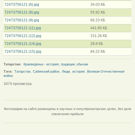
72473756121 (6).jpg
34.03 КБ
72473756121 (8).jpg
55.92 КБ
72473756121 (9).jpg
66.23 КБ
72473756121 (11).jpg
441.85 КБ
72473756121 (12).jpg
151.26 КБ
72473756121 (14).jpg
28.8 КБ
72473756121 (15).jpg
84.22 КБ
Татарстан:
Краеведенье - история, традиции, обычаи
Тэги:
Татарстан
,
Сабинский район
,
Люди
,
история
,
Великая Отечественная
война
3474 просмотра
Фотографии на сайте размещены в научных и популяризаторских целях, без цели
извлечения прибыли