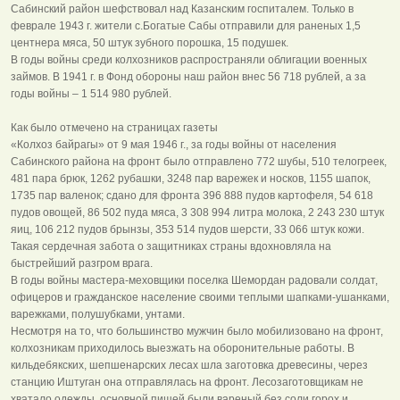
Сабинский район шефствовал над Казанским госпиталем. Только в
феврале 1943 г. жители с.Богатые Сабы отправили для раненых 1,5
центнера мяса, 50 штук зубного порошка, 15 подушек.
В годы войны среди колхозников распространяли облигации военных
займов. В 1941 г. в Фонд обороны наш район внес 56 718 рублей, а за
годы войны – 1 514 980 рублей.
Как было отмечено на страницах газеты
«Колхоз байрагы» от 9 мая 1946 г., за годы войны от населения
Сабинского района на фронт было отправлено 772 шубы, 510 телогреек,
481 пара брюк, 1262 рубашки, 3248 пар варежек и носков, 1155 шапок,
1735 пар валенок; сдано для фронта 396 888 пудов картофеля, 54 618
пудов овощей, 86 502 пуда мяса, 3 308 994 литра молока, 2 243 230 штук
яиц, 106 212 пудов брынзы, 353 514 пудов шерсти, 33 066 штук кожи.
Такая сердечная забота о защитниках страны вдохновляла на
быстрейший разгром врага.
В годы войны мастера-меховщики поселка Шемордан радовали солдат,
офицеров и гражданское население своими теплыми шапками-ушанками,
варежками, полушубками, унтами.
Несмотря на то, что большинство мужчин было мобилизовано на фронт,
колхозникам приходилось выезжать на оборонительные работы. В
кильдебякских, шепшенарских лесах шла заготовка древесины, через
станцию Иштуган она отправлялась на фронт. Лесозаготовщикам не
хватало одежды, основной пищей были вареный без соли горох и