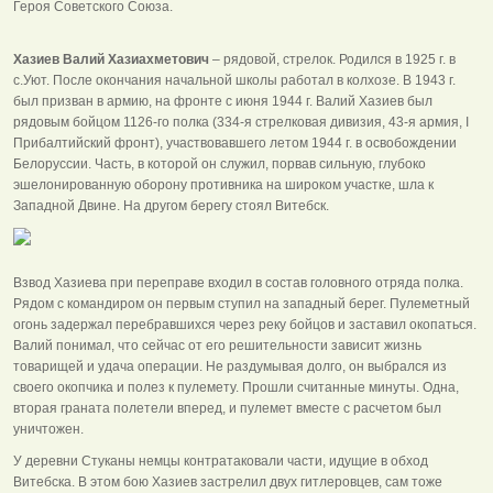
Героя Советского Союза.
Хазиев Валий Хазиахметович
– рядовой, стрелок. Родился в 1925 г. в
с.Уют. После окончания начальной школы работал в колхозе. В 1943 г.
был призван в армию, на фронте с июня 1944 г. Валий Хазиев был
рядовым бойцом 1126‑го полка (334‑я стрелковая дивизия, 43‑я армия, I
Прибалтийский фронт), участвовавшего летом 1944 г. в освобождении
Белоруссии. Часть, в которой он служил, порвав сильную, глубоко
эшелонированную оборону противника на широком участке, шла к
Западной Двине. На другом берегу стоял Витебск.
Взвод Хазиева при переправе входил в состав головного отряда полка.
Рядом с командиром он первым ступил на западный берег. Пулеметный
огонь задержал перебравшихся через реку бойцов и заставил окопаться.
Валий понимал, что сейчас от его решительности зависит жизнь
товарищей и удача операции. Не раздумывая долго, он выбрался из
своего окопчика и полез к пулемету. Прошли считанные минуты. Одна,
вторая граната полетели вперед, и пулемет вместе с расчетом был
уничтожен.
У деревни Стуканы немцы контратаковали части, идущие в обход
Витебска. В этом бою Хазиев застрелил двух гитлеровцев, сам тоже