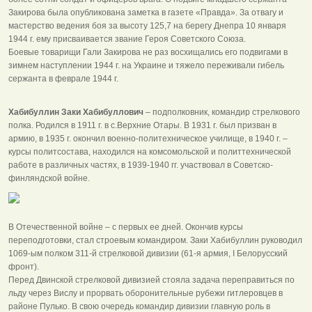
Закирова была опубликована заметка в газете «Правда». За отвагу и
мастерство ведения боя за высоту 125,7 на берегу Днепра 10 января
1944 г. ему присваивается звание Героя Советского Союза.
Боевые товарищи Гали Закирова не раз восхищались его подвигами в
зимнем наступлении 1944 г. на Украине и тяжело переживали гибель
сержанта в феврале 1944 г.
Хабибуллин Заки Хабибуллович
– подполковник, командир стрелкового
полка. Родился в 1911 г. в с.Верхние Отары. В 1931 г. был призван в
армию, в 1935 г. окончил военно-политехническое училище, в 1940 г. –
курсы политсостава, находился на комсомольской и политтехнической
работе в различных частях, в 1939-1940 гг. участвовал в Советско-
финляндской войне.
В Отечественной войне – с первых ее дней. Окончив курсы
переподготовки, стал строевым командиром. Заки Хабибуллин руководил
1069‑ым полком 311‑й стрелковой дивизии (61‑я армия, I Белорусский
фронт).
Перед Двинской стрелковой дивизией стояла задача переправиться по
льду через Вислу и прорвать оборонительные рубежи гитлеровцев в
районе Пулько. В свою очередь командир дивизии главную роль в