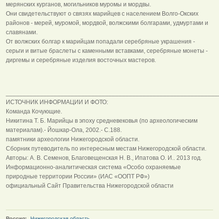
мерянских курганов, могильников муромы и мордвы.
Они свидетельствуют о связях марийцев с населением Волго-Окских
районов - мерей, муромой, мордвой, волжскими болгарами, удмуртами и
славянами.
От волжских болгар к марийцам попадали серебряные украшения -
серьги и витые браслеты с каменными вставками, серебряные монеты -
диргемы и серебряные изделия восточных мастеров.
______________________________________________________________
ИСТОЧНИК ИНФОРМАЦИИ И ФОТО:
Команда Кочующие.
Никитина Т. Б. Марийцы в эпоху средневековья (по археологическим
материалам).- Йошкар-Ола, 2002.- С.188.
памятники археологии Нижегородской области.
Сборник путеводитель по интересным местам Нижегородской области.
Авторы: А. В. Семенов, Благовещенская Н. В., Ипатова О. И.. 2013 год.
Информационно-аналитическая система «Особо охраняемые
природные территории России» (ИАС «ООПТ РФ»)
официальный Сайт Правительства Нижегородской области
Россия:
Нижегородская область