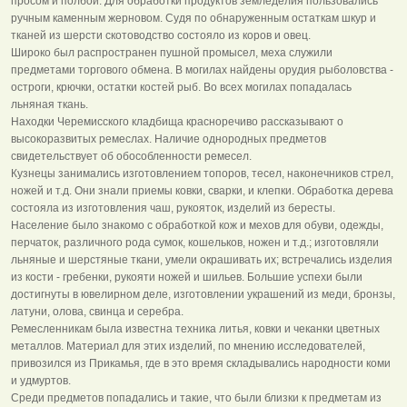
просом и полбой. Для обработки продуктов земледелия пользовались
ручным каменным жерновом. Судя по обнаруженным остаткам шкур и
тканей из шерсти скотоводство состояло из коров и овец.
Широко был распространен пушной промысел, меха служили
предметами торгового обмена. В могилах найдены орудия рыболовства -
остроги, крючки, остатки костей рыб. Во всех могилах попадалась
льняная ткань.
Находки Черемисского кладбища красноречиво рассказывают о
высокоразвитых ремеслах. Наличие однородных предметов
свидетельствует об обособленности ремесел.
Кузнецы занимались изготовлением топоров, тесел, наконечников стрел,
ножей и т.д. Они знали приемы ковки, сварки, и клепки. Обработка дерева
состояла из изготовления чаш, рукояток, изделий из бересты.
Население было знакомо с обработкой кож и мехов для обуви, одежды,
перчаток, различного рода сумок, кошельков, ножен и т.д.; изготовляли
льняные и шерстяные ткани, умели окрашивать их; встречались изделия
из кости - гребенки, рукояти ножей и шильев. Большие успехи были
достигнуты в ювелирном деле, изготовлении украшений из меди, бронзы,
латуни, олова, свинца и серебра.
Ремесленникам была известна техника литья, ковки и чеканки цветных
металлов. Материал для этих изделий, по мнению исследователей,
привозился из Прикамья, где в это время складывались народности коми
и удмуртов.
Среди предметов попадались и такие, что были близки к предметам из