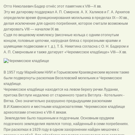
Отто Николаевич Бадер отнёс этот памятник к VIII—X вв.
Эту же датировку поддержал А. П. Смирнов. А. Х. Халиков и Г. А. Архипов
определили время функционирования могильника в пределах IX—XI вв.,
делая исключение для одного погребения, которое считали возможным
датировать VIII — началом IX вв.
Судя по вещевому комплексу (височные кольца с одним отогнутым
концом, головные цепочки, нагрудная бляха с прорезными краями и
шумящими подвесками и т. д.), Т. Б. Никитина согласна с О. Н. Бадером и
А. П. Смирновым и также датирует «Черемисское кладбище» VIII—X вв.
В 1957 году Марийским НИИ и Горьковским Краеведческим музеем также
были подвергнуты раскопкам Веселовский могильник и Черемисское
кладбище.
Черемисское кладбище находится на левом берегу речки Луданки,
притока Ветлуги недалеко от старинного тракта Ветлуга - Котельнич -
Вятка. Оно значительно разрушено предыдущими раскопками
В.И.Каменского и местными кладоискателями. Черемисское кладбище
археологами отнесено к VIII-X векам.
Земледелие было пашенным и подсечным. Основным орудием
подсечного земледелия являлся топор, найденный в семи погребениях.
При раскопках в 1929 году в одном захоронении найден мешочек с