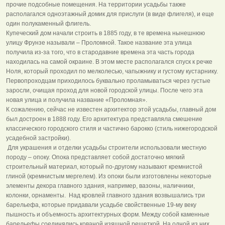
прочие подсобные помещения. На территории усадьбы также
располагался одноэтажный домик для прислуги (в виде флигеля), и еще
один полукаменный флигель.
Купеческий дом начали строить в 1885 году, в те времена нынешнюю
улицу Фрунзе называли – Проломной. Такое название эта улица
получила из-за того, что в стародавние времена эта часть города
находилась на самой окраине. В этом месте располагался спуск к речке
Ноля, который проходил по мелколесью, чапыжнику и густому кустарнику.
Первопроходцам приходилось буквально проламываться через густые
заросли, очищая проход для новой городской улицы. После чего эта
новая улица и получила название «Проломная».
К сожалению, сейчас не известен архитектор этой усадьбы, главный дом
был достроен в 1888 году. Его архитектура представляла смешение
классического городского стиля и частично барокко (стиль нижегородской
усадебной застройки).
Для украшения и отделки усадьбы строители использовали местную
породу – опоку. Опока представляет собой достаточно мягкий
строительный материал, который по-другому называют кремнистой
глиной (кремнистым мергелем). Из опоки были изготовлены некоторые
элементы декора главного здания, например, вазоны, наличники,
колонки, орнаменты. Над кровлей главного здания возвышались три
барельефа, которые придавали усадьбе свойственные 19-му веку
пышность и объемность архитектурных форм. Между собой каменные
барельефы соединялись кованой изящной решеткой. На одной из них