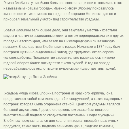
Роман Злобины, у них было большое состояние, и они относились к так
называемым «отцам города». Именно Якову Злобину понравилось
живописное и тихое место на тогдашней окраине Нолинска, где он и
приобрел земельный участок под строительство усадьбы.
Братья Злобины вели общее дело, они закупали у местных крестьян
шкуры и частично выделанные кожи, а потом перепродавали их в других
городах Вятского края, или везли на Нижегородскую или Казанскую
ярмарку. Впоследствии Злобиными в городе Нолинске в 1874 году был
построен щетинно-выделочный завод, где трудилось около сорока
человек рабочих. Предприятие стремительно развивалось и имело
годовой оборот более пятидесяти тысяч рублей. В год на заводе
перерабатывалось около тысячи пудов сырья (шкур, щетины, кожи).
Усадьба купца Якова Злобина построен из красного кирпича, она
представляет собой комплекс зданий и сооружений, а также надворных
построек, которая была огорожена стеной. Центром усадьбы являлся
большой двухэтажный дом, е его цокольном этаже был построен
вместительный подвал со сводчатыми потолками. Подвал усадьбы
Злобиных предназначался для хранения зерна, овощей и различных
продуктов, также часть подвала занимала кухня, людские комнаты,