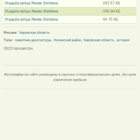
Усадьба купца Якова Злобина
263.57 КБ
Усадьба купца Якова Злобина
338.98 КБ
Усадьба купца Якова Злобина
44.75 КБ
Россия:
Кировская область
Тэги:
памятник архитектуры
,
Нолинский район
,
Кировская область
,
история
2623 просмотра
Фотографии на сайте размещены в научных и популяризаторских целях, без цели
извлечения прибыли