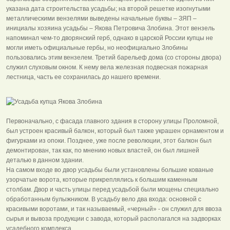
указана дата строительства усадьбы; на второй решетке изогнутыми
металлическими вензелями выведены начальные буквы – ЗЯП –
инициалы хозяина усадьбы – Якова Петровича Злобина. Этот вензель
напоминал чем-то дворянский герб, однако в царской России купцы не
могли иметь официальные гербы, но неофициально Злобины
пользовались этим вензелем. Третий барельеф дома (со стороны двора)
служил слуховым окном. К нему вела железная подвесная пожарная
лестница, часть ее сохранилась до нашего времени.
Первоначально, с фасада главного здания в сторону улицы Проломной,
был устроен красивый балкон, который был также украшен орнаментом и
фигурками из опоки. Позднее, уже после революции, этот балкон был
демонтирован, так как, по мнению новых властей, он был лишней
деталью в данном здании.
На самом входе во двор усадьбы были установлены большие кованые
узорчатые ворота, которые прикреплялись к большим каменным
столбам. Двор и часть улицы перед усадьбой были мощены специально
обработанным булыжником. В усадьбу вело два входа: основной с
красивыми воротами, и так называемый, «черный» - он служил для ввоза
сырья и вывоза продукции с завода, который располагался на задворках
усадебного комплекса.