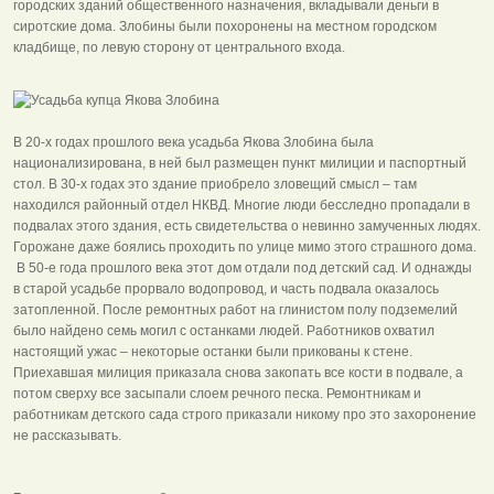
городских зданий общественного назначения, вкладывали деньги в
сиротские дома. Злобины были похоронены на местном городском
кладбище, по левую сторону от центрального входа.
В 20-х годах прошлого века усадьба Якова Злобина была
национализирована, в ней был размещен пункт милиции и паспортный
стол. В 30-х годах это здание приобрело зловещий смысл – там
находился районный отдел НКВД. Многие люди бесследно пропадали в
подвалах этого здания, есть свидетельства о невинно замученных людях.
Горожане даже боялись проходить по улице мимо этого страшного дома.
В 50-е года прошлого века этот дом отдали под детский сад. И однажды
в старой усадьбе прорвало водопровод, и часть подвала оказалось
затопленной. После ремонтных работ на глинистом полу подземелий
было найдено семь могил с останками людей. Работников охватил
настоящий ужас – некоторые останки были прикованы к стене.
Приехавшая милиция приказала снова закопать все кости в подвале, а
потом сверху все засыпали слоем речного песка. Ремонтникам и
работникам детского сада строго приказали никому про это захоронение
не рассказывать.