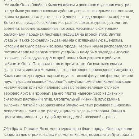
Усадьба Якова Злобина была со вкусом и роскошно отделана изнутри:
везде были устроены крепкие дубовые двери с накладными элементами,
комнаты располагались по осевой линии – в виде дворцовых анфилад.
До сих пор в усадьбе сохранились разные архитектурные детали того
времени: высокие украшенные потолки, массивная с фигурными
балясинами парадная лестница, ведущая на второй этаж. Внутри
усадьбы также сохранились два камина с изящными украшениями,
которым не было равных во всем городе. Первый камин располагался в
гостином зале на первом этаже усадьбы, к нему был подведен искусно
выложенный воздуховод. А второй камин был устроен в рабочем
кабинете Якова Петровича – на втором этаже. Он считался самым
красивым камином в Нолинске – это настоящее произведение искусства.
Камин имеет два яруса: первый ярус - с топкой фигурной формы, второй
ярус - украшен пышной “короной" с круглым помпоном. Камин выложен
керамической плиткой палевого цвета с темно-зеленым отливом
верхнего яруса и "короны". На его плитке нанесен узор из дивных и
сказочных растений и птиц. Отопительный (нижний) ярус камина
выложен плиткой с изображением бледно-желтых ромашек с широкими
лепестками и листьями, расходящимися в разные стороны. Камин в
целом напоминает цветущий луг неведомой сказочной страны.
Оба брата, Роман и Яков, много сделали на благо города. Они выделяли
средства для строительства и ремонта храмов, помогали в обустройстве