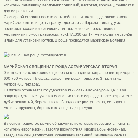
копытень, землянику, перловник поникший, чистотел, воронец, гравилат и
другие растения.
С северной стороны кюсото есть небольшая поляна, где расположено
марийское святилище, тут растут две старые березы – онапу, у их
подножья находится языческий алтарь, который представляет
жертвенный помост размером: 75х147х336 см. Тут же находятся столбы
и лаги для установки котлов. В роще проводятся марийские моления.
МАРИЙСКАЯ СВЯЩЕННАЯ РОЩА АСТАНЧУРГСКАЯ ВТОРАЯ
Это кюсото расположено от деревни в западном направлении, примерно
600-700 метров. Площадь священной рощи примерно 3 тысячи кв.
метров (0,3 гектара).
Памятник охраняется государством как ботаническое урочище. Сама
роща представляет участок елово-пихтового бора, где также встречается
дуб черешчатый, береза, пихта. В подлеске растут осина, есть кусты
малины, крушины, бересклета, лещины, черемухи.
В лесном травостое можно обнаружить некоторые первоцветы, сныть,
копытень европейский, таволга вязолистная, кислица обыкновенная,
звездчатка ланцетолистная, сочевичник весенний, земляника лесная.