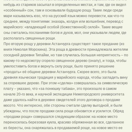
нибудь из стариков засыпал в определенных местах, и там, где он видел
«особенный» сон, там и основывали будущую рощу. Такие люди среди
мари назывались юзо, что на русский язык можно перевести, как что-то
среднее, между понятиями: знахарь, колдун или волшебник, перевод с
марийского: «владеющий особой (божественной) силой». Такие вещие
сны считались посланиями богов и духов, мол, они указывали людям, где
располагать священные рощи.
Про вторую рощу у деревни Астанчурга существует такое предание (из
книги Николая Морохина). Эта роща в древности принадлежала жителям
соседней деревни Типайки, но там случилась большая неприятность – по
какому-то недосмотру сгорело священное дерево (онапу), и тогда, чтобы
умилостивить богов и вернуть силу рощи, было принято решение
«продать» её общине деревни Астанчурга. Скорее всего, это была
древняя языческая традиция у марийского народа, чтобы загладить вину
за сгоревшее дерево. При этом «сделка» совершалась за символическую
плату – указано, что «за понюшку табака», это произошло в самом
начале 20-го века, и научной экспедиции Нижегородского университета
даже удалось найти в деревне свидетелей этого договора о продаже
кюсото. Что интересно, обе стороны считали сделку выгодной, и были
убеждены, что после продажи сила рощи обновится и усилится. Обряд
«продажи рощи» совершался следующим образом: на новое место
переносилась березовая кукла, красиво обряженная во все, сделанное
из бересты, она снаряжалась в продаваемой роще, на новое место ее