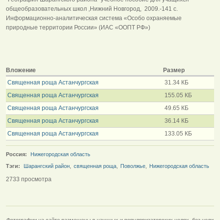
общеобразовательных школ ,Нижний Новгород, 2009.-141 с.
Информационно-аналитическая система «Особо охраняемые
природные территории России» (ИАС «ООПТ РФ»)
Вложение
Размер
Священная роща Астанчургская
31.34 КБ
Священная роща Астанчургская
155.05 КБ
Священная роща Астанчургская
49.65 КБ
Священная роща Астанчургская
36.14 КБ
Священная роща Астанчургская
133.05 КБ
Россия:
Нижегородская область
Тэги:
Шарангский район
,
священная роща
,
Поволжье
,
Нижегородская область
2733 просмотра
Фотографии на сайте размещены в научных и популяризаторских целях, без цели