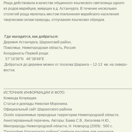
Роща действовала в качестве общинного языческого святилища одного
из родов марийцев, живущих в д. Астанчурга. В течение нескольких
столетий роща являлась местом поклонения марийского населения
творческим силам природы, отпускания языческих обрядов.
Где находится, как добраться:
Деревня Астанчурга, Шарангский район,
Поволжье, Нижегородская область, Россия
Координаты Первой рощи:
57°16'36"N 46°38'48"E
Добраться до деревни можно от поселка Шаранга – 12-13 км. на северо-
восток.
______________________________________________________________
ИСТОЧНИК ИНФОРМАЦИИ И ФОТО:
Команда Кочующие.
Статьи и доклады Николая Морохина.
Официальный сайт Шарангского района.
Особо охраняемые природные территории Нижегородской области.
Аннотированный перечень. Авторы: Бакка С.В., Киселева Н.Ю.,
Минприроды Нижегородской области, Н. Новгород (2009) : 560 с.
"География Шарангского района" учебное пособие для учащихся