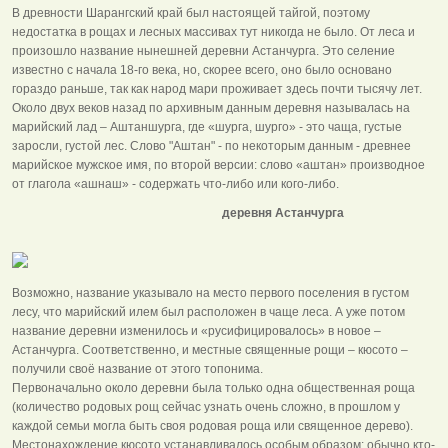
В древности Шарангский край был настоящей тайгой, поэтому
недостатка в рощах и лесных массивах тут никогда не было. От леса и
произошло название нынешней деревни Астанчурга. Это селение
известно с начала 18-го века, но, скорее всего, оно было основано
гораздо раньше, так как народ мари проживает здесь почти тысячу лет.
Около двух веков назад по архивным данным деревня называлась на
марийский лад – Аштаншурга, где «шурга, шурго» - это чаща, густые
заросли, густой лес. Слово "Аштан" - по некоторым данным - древнее
марийское мужское имя, по второй версии: слово «аштан» производное
от глагола «ашнаш» - содержать что-либо или кого-либо.
деревня Астанчурга
Возможно, название указывало на место первого поселения в густом
лесу, что марийский илем был расположен в чаще леса. А уже потом
название деревни изменилось и «русифицировалось» в новое –
Астанчурга. Соответственно, и местные священные рощи – кюсото –
получили своё название от этого топонима.
Первоначально около деревни была только одна общественная роща
(количество родовых рощ сейчас узнать очень сложно, в прошлом у
каждой семьи могла быть своя родовая роща или священное дерево).
Местонахождение кюсото устанавливалось особым образом: обычно кто-