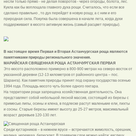
несли только прямо - не делая поворотов - через огороды, болота, лес.
Кукла как бы воплощала главного духа рощи. Считалось, что если все
сделано правильно , то дух перейдет в новую рощу, а с ним и его
природная сила. Покупка была совершена в начале лета, когда духи
поддерживают в кюсото активную жизнь (самый расцвет природы).
В настоящее время Первая и Вторая Астанчургская роща являются
памятниками природы регионального значения.
МАРИЙСКАЯ СВЯЩЕННАЯ РОЩА АСТАНЧУРГСКАЯ ПЕРВАЯ
Это кюсото расположено примерно в 800-900 метрах на северо-восток от
указанной деревни (12-13 километров от районного центра – пос.
Шаранга). Как памятник природы принят под охрану государства осенью
1994 года. Площадь кюсото чуть более одного гектара.
На территории рощи запрещена хозяйственная деятельность. Она
представляет собой небольшой лесной массив, состоящий из березы с
примесью липы, осины и клена, в подлеске растут маленькие ели, пихты
и сосны. Старые березы имеют высоту до 25-27 метров, максимальный
возраст деревьев 120-130 лет.
Среди кустарников – в нижнем ярусе – встречаются жимолость, орешник,
малина, черемуха, бересклет. В травяном слое можно найти: кислицу,