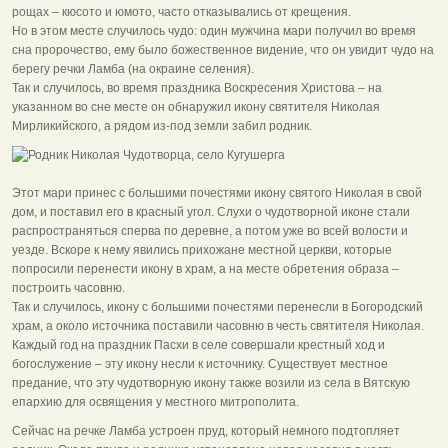
рощах – кюсото и юмото, часто отказывались от крещения.
Но в этом месте случилось чудо: один мужчина мари получил во время
сна пророчество, ему было божественное видение, что он увидит чудо на
берегу речки Ламба (на окраине селения).
Так и случилось, во время праздника Воскресения Христова – на
указанном во сне месте он обнаружил икону святителя Николая
Мирликийского, а рядом из-под земли забил родник.
Этот мари принес с большими почестями икону святого Николая в свой
дом, и поставил его в красный угол. Слухи о чудотворной иконе стали
распространяться сперва по деревне, а потом уже во всей волости и
уезде. Вскоре к нему явились прихожане местной церкви, которые
попросили перенести икону в храм, а на месте обретения образа –
построить часовню.
Так и случилось, икону с большими почестями перенесли в Богородский
храм, а около источника поставили часовню в честь святителя Николая.
Каждый год на праздник Пасхи в селе совершали крестный ход и
богослужение – эту икону несли к источнику. Существует местное
предание, что эту чудотворную икону также возили из села в Вятскую
епархию для освящения у местного митрополита.
Сейчас на речке Ламба устроен пруд, который немного подтопляет