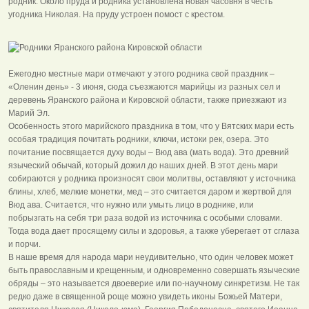
родник. Около пруда и родника установлена новая часовня в честь
угодника Николая. На пруду устроен помост с крестом.
Ежегодно местные мари отмечают у этого родника свой праздник –
«Оленин день» - 3 июня, сюда съезжаются марийцы из разных сел и
деревень Яранского района и Кировской области, также приезжают из
Марий Эл.
Особенность этого марийского праздника в том, что у Вятских мари есть
особая традиция почитать родники, ключи, истоки рек, озера. Это
почитание посвящается духу воды – Вюд ава (мать вода). Это древний
языческий обычай, который дожил до наших дней. В этот день мари
собираются у родника произносят свои молитвы, оставляют у источника
блины, хлеб, мелкие монетки, мед – это считается даром и жертвой для
Вюд ава. Считается, что нужно или умыть лицо в роднике, или
побрызгать на себя три раза водой из источника с особыми словами.
Тогда вода дает просящему силы и здоровья, а также уберегает от сглаза
и порчи.
В наше время для народа мари неудивительно, что один человек может
быть православным и крещенным, и одновременно совершать языческие
обряды – это называется двоеверие или по-научному синкретизм. Не так
редко даже в священной роще можно увидеть иконы Божьей Матери,