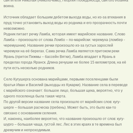
святителя Николая (Николо-юмо), Георгия Победоносца, святого Иоанна
воина.
Источник обладает большим дебетом выхода воды, но из-за втекания в
пруд точно установить выход воды из родника и его прозрачность почти
невозможно.
Родник питает речку Ламба, которая имеет марийское название. Слово
Ламба – произошло от слова Ломбо – по-марийски: черемуха (ломбер -
черемушник). Название речки произошло из-за густых зарослей
черемухи на её берегах. Сама речка Ламба является притоком реки
Ярань (приток Пижмы – бассейн Вятки), Ламба впадает в Ярань в
пределах города Яранск. Длина речушки не более 15 километров, на её
пути есть несколько родников.
Село Кугушерга основана марийцами, первыми поселенцами были
братья Иван и Василий (выходцы из Кукарки). Название села в переводе
с марийского означает: большое лицо, большая щека, вероятно, что у
одного поселенца была такая черта.
По другой версии название села произошло от марийских слов: кугу-
шерге – большая расческа (гребень). Может быть, это было как-то
связано с основанием селения.
И, наконец, наиболее вероятно, что название произошло от слов: кугу-
шурго – большая чаща, густой лес. Лес в этих краях в те времена был
дремучим и непроходимым.