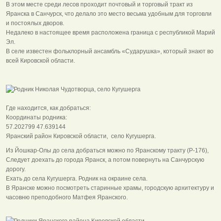
В этом месте среди лесов проходит почтовый и торговый тракт из
Яранска в Санчурск, что делало это место весьма удобным для торговли
и постоялых дворов.
Недалеко в настоящее время расположена граница с республикой Марий
Эл.
В селе известен фольклорный ансамбль «Сударушка», который знают во
всей Кировской области.
Где находится, как добраться:
Координаты родника:
57.202799 47.639144
Яранский район Кировской области, село Кугушерга.
Из Йошкар-Олы до села добраться можно по Яранскому тракту (Р-176),
Следует доехать до города Яранск, а потом повернуть на Санчурскую
дорогу.
Ехать до села Кугушерга. Родник на окраине села.
В Яранске можно посмотреть старинные храмы, городскую архитектуру и
часовню преподобного Матфея Яранского.