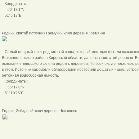
Координаты:
56°13′1″N
51°5′12″E
Родник, святой источник Гремучий ключ деревня
Самый мощный ключ родниковой воды, который местные жители называют 
Вятскополянского района Кировской области, дал название этой деревне. В
основания невысокого склона рядом с деревней. По всей округе несколько 
в этом. Источник как смогли облагородили построили дощатый навес, устро
бетонная водосборная ёмкость.
Координаты:
56°17′8″N
51°19′25″E
Родник, Звёздный ключ деревня Че