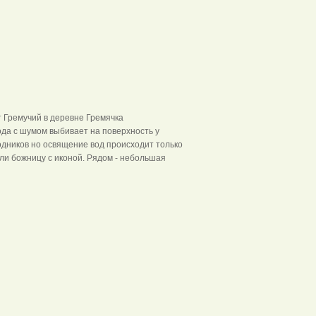
 Гремячка
Гремучий в деревне Гремячка
ода с шумом выбивает на поверхность у
родников но освящение вод происходит только
или божницу с иконой. Рядом - небольшая
кашево