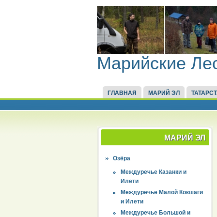
Марийские Ле
ГЛАВНАЯ
МАРИЙ ЭЛ
ТАТАРС
МАРИЙ ЭЛ
Озёра
Междуречье Казанки и
Илети
Междуречье Малой Кокшаги
и Илети
Междуречье Большой и