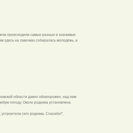
ключа происходили самые разные и значимые
ам здесь на лавочках собиралась молодёжь, а
Белогузка
овской области давно облагорожен, над ним
любую погоду. Около родника установлена
устроители сего родника. Спасибо!",