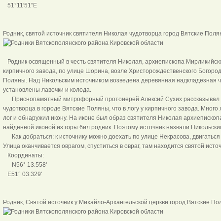
51°11′51″E
Родник, святой источник святителя Николая чудотворца горо
Родник освященный в честь святителя Николая, архиепископа Мирликийского
кирпичного завода, по улице Шорина, возле Христорождественского Богоро
Поляны. Над Никольским источником возведена деревянная надкладезная ча
установлены лавочки и колода.
Приснопамятный митрофорный протоиерей Алексий Сухих рассказывал ис
чудотворца в городе Вятские Поляны, что в логу у кирпичного завода. Мног
лог и обнаружил икону. На иконе был образ святителя Николая архиепископ
найденной иконой из горы бил родник. Поэтому источник назвали Никольски
Как добраться: к источнику можно доехать по улице Некрасова, двигаться 
Улица оканчивается оврагом, спуститься в овраг, там находится святой исто
Координаты:
N56° 13.558'
E51° 03.329'
Родник, Святой источник у Михайло-Архангельской церкви 