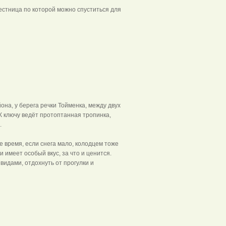
стница по которой можно спуститься для
яя Тойма
на, у берега речки Тойменка, между двух
К ключу ведёт протоптанная тропинка,
.
е время, если снега мало, колодцем тоже
и имеет особый вкус, за что и ценится.
идами, отдохнуть от прогулки и