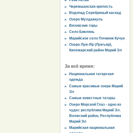
Река Актай
Черемшанская крепость
Водопад Серебряный каскад
Озеро Мулдаккуль
Вязовские горы
Село Биклянь
Марийское село Починок Кучук
Озеро Луж-Яр (Лужъяр),
Килемарский район Марий Эл
За всё время:
Национальная татарская
одежда
Самые красивые озера Марий
Эл
Самые известные татары
Озеро Морской Глаз - одно из
чудес республики Марий Эл.
Волжский район, Республика
Марий Эл
Марийская национальная