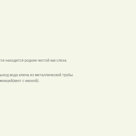
и находится родник чистой как слеза
ыход вода ключа из металлической трубы.
жницей(киот с иконой).