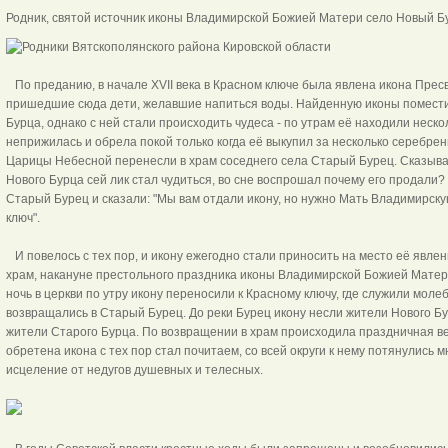
Родник, святой источник иконы Владимирской Божией Мате
По преданию, в начале XVII века в Красном ключе была явлена икона Пре
пришедшие сюда дети, желавшие напиться воды. Найденную иконы поместили
Бурца, однако с ней стали происходить чудеса - по утрам её находили неско
неприжилась и обрела покой только когда её выкупил за несколько серебре
Царицы Небесной перенесли в храм соседнего села Старый Бурец. Сказыва
Нового Бурца сей лик стал чудиться, во сне воспрошал почему его продали?
Старый Бурец и сказали: "Мы вам отдали икону, но нужно Мать Владимирску
ключ".
И повелось с тех пор, и икону ежегодно стали приносить на место её явлен
храм, накануне престольного праздника иконы Владимирской Божией Матери
ночь в церкви по утру икону переносили к Красному ключу, где служили моле
возвращались в Старый Бурец. До реки Бурец икону несли жители Нового Бу
жители Старого Бурца. По возвращении в храм происходила праздничная ве
обретена икона с тех пор стал почитаем, со всей округи к нему потянулись
исцеление от недугов душевных и телесных.