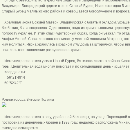
В годы Советской власти крестные ходы были запрещены и возобновились 
Владимиро-Богородицкой церкви в селе Старый Бурец. Ныне ежегодно 5 ию
Старый Бурец Малмыжского района и совершается богослужение и водоосв
Храмовая икона Божией Матери Владимирская с богатым окладом, украше
безбожия, была сохранена. Один юноша, когда из храма выносили церковную 
попросту украл её. И этим спас чудотворный образ. Когда он уезжал, то отд
Агафье Усовой. Сначала икона хранилась у местной монахини Матроны, пот
ним молиться. Икона хранилась в красном углу дома за шторочкой, чтобы никт
началось восстановление разрушенного храма.
Источник расположен у села Новый Бурец, Вятскополянского района Кировс
горы. Целительная вода многим помогает и по сегодняшний день - исцеляет
Координаты:
56°21'49"N
50°52'42"E
Родник города Вятские 
Источник расположен в логу, у районной больницы, на улице Пароходной 
построена из деревянных бревен в 1998 году, недалеко расположена Михайл
ежегодно освящается.