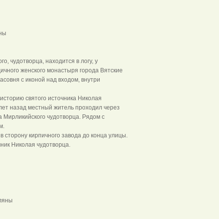
д Вятские Поляны
, чудотворца, находится в логу, у
дичного женского монастыря города Вятские
совня с иконой над входом, внутри
торию святого источника Николая
о лет назад местный житель проходил через
а Мирликийского чудотворца. Рядом с
м.
в сторону кирпичного завода до конца улицы.
чник Николая чудотворца.
город Вятские Поляны