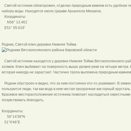
Святой источник облагорожен, отделан природным камнем есть удобная ле
набора воды. Находится около Церкви Архангела Михаила.
Координаты:
N56° 13.461′
E51° 05.619′
Родник, Святой ключ деревни Нижн
Святой источник находится у деревни Нижняя Тойма Вятскополянского райо
холмов. Ключ выбивает на поверхность выше уровня реки на четыре метра. 
которая никогда не зарастает. Частично тропа выложена природным камнем
Родник обустроен и видно, что за ним постоянно кто-то ухаживает. В зимне
пользуются люди, так как вода в нем чистая прозрачная как горный хрусталь 
Красивое месторасположение источника помогает насладиться окрестными в
почувствовать благодать.
Координаты:
56°14′39″N
51°0′46″E