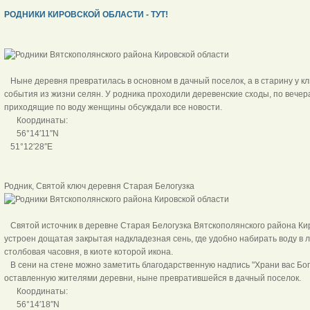
РОДНИКИ КИРОВСКОЙ ОБЛАСТИ - ТУТ!
Ныне деревня превратилась в основном в дачный поселок, а в старину у 
события из жизни селян. У родника проходили деревенские сходы, по вечер
приходящие по воду женщины обсуждали все новости.
Координаты:
56°14′11″N
51°12′28″E
Родник, Святой ключ деревня Старая 
Святой источник в деревне Старая Белогузка Вятскополянского района Кир
устроен дощатая закрытая надкладезная сень, где удобно набирать воду в 
столбовая часовня, в киоте которой икона.
В сени на стене можно заметить благодарственную надпись "Храни вас Бог, 
оставленную жителями деревни, ныне превратившейся в дачный поселок.
Координаты:
56°14′18″N