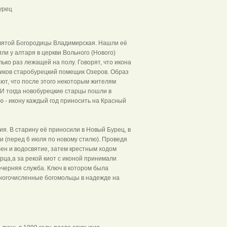
ри село Новый Бурец
святой Богородицы Владимирская. Нашли её
 у алтаря в церкви Вольного (Нового)
лько раз лежащей на полу. Говорят, что икона
ников старобурецкий помещик Озеров. Образ
ют, что после этого некоторым жителям
 И тогда новобурецкие старцы пошли в
ю - икону каждый год приносить на Красный
ия. В старину её приносили в Новый Бурец, в
 (перед 6 июля по новому стилю). Проведя
бен и водосвятие, затем крестным ходом
рца,а за рекой киот с иконой принимали
черняя служба. Ключ в котором была
 многочисленные богомольцы в надежде на