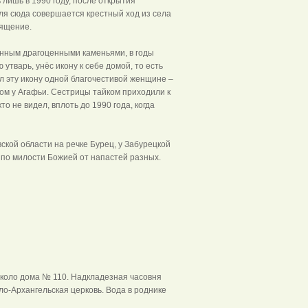
лишь в 1990 году, после открытия
ля сюда совершается крестный ход из села
ящение.
нным драгоценными каменьями, в годы
утварь, унёс икону к себе домой, то есть
ал эту икону одной благочестивой женщине –
ом у Агафьи. Сестрицы тайком приходили к
о не видел, вплоть до 1990 года, когда
кой области на речке Бурец, у Забурецкой
 по милости Божией от напастей разных.
Поляны
около дома № 110. Надкладезная часовня
о-Архангельская церковь. Вода в роднике