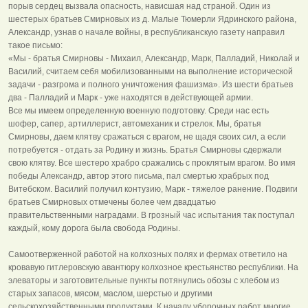
порыв сердец вызвала опасность, нависшая над страной. Один из
шестерых братьев Смирновых из д. Малые Тюмерли Ядринского района,
Александр, узнав о начале войны, в республиканскую газету направил
такое письмо:
«Мы - братья Смирновы - Михаил, Александр, Марк, Палладий, Николай и
Василий, считаем себя мобилизованными на выполнение исторической
задачи - разгрома и полного уничтожения фашизма». Из шести братьев
два - Палладий и Марк - уже находятся в действующей армии.
Все мы имеем определенную военную подготовку. Среди нас есть
шофер, сапер, артиллерист, автомеханик и стрелок. Мы, братья
Смирновы, даем клятву сражаться с врагом, не щадя своих сил, а если
потребуется - отдать за Родину и жизнь. Братья Смирновы сдержали
свою клятву. Все шестеро храбро сражались с проклятым врагом. Во имя
победы Александр, автор этого письма, пал смертью храбрых под
Витебском. Василий получил контузию, Марк - тяжелое ранение. Подвиги
братьев Смирновых отмечены более чем двадцатью
правительственными наградами. В грозный час испытания так поступал
каждый, кому дорога была свобода Родины.
Самоотверженной работой на колхозных полях и фермах ответило на
кровавую гитлеровскую авантюру колхозное крестьянство республики. На
элеваторы и заготовительные пункты потянулись обозы с хлебом из
старых запасов, мясом, маслом, шерстью и другими
сельскохозяйственными продуктами. К началу уборочных работ многие