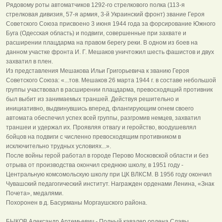
Рядовому роты автоматчиков 1292-го стрелкового полка (113-я
стрелковая дивизия, 57-я армия, 3-й Украинский фронт) звание Героя
Советского Союза присвоено 3 июня 1944 года за форсирование Южного
Буга (Одесская область) и подвиги, совершенные при захвате и
расширении плацдарма на правом берегу реки. В одном из боев на
данном участке фронта И. Г. Мешаков уничтожил шесть фашистов и двух
захватил в плен.
Из представления Мешакова Ильи Григорьевича к званию Героя
Советского Союза: «...тов. Мешаков 26 марта 1944 г. в составе небольшой
группы участвовал в расширении плацдарма, превосходящий противник
был выбит из занимаемых траншей. Действуя решительно и
инициативно, выдвинувшись вперед, флангирующим огнем своего
автомата обеспечил успех всей группы, разгромив немцев, захватил
траншеи и удержал их. Проявляя отвагу и геройство, воодушевлял
бойцов на подвиги с численно превосходящим противником в
исключительно трудных условиях...».
После войны герой работал в городе Перово Московской области и без
отрыва от производства окончил среднюю школу, в 1951 году -
Центральную комсомольскую школу при ЦК ВЛКСМ. В 1956 году окончил
Чувашский педагогический институт. Награжден орденами Ленина, «Знак
Почета», медалями.
Похоронен в д. Басурманы Моргаушского района.
БЫКОВ Александр Артемьевич - Полный кавалер ордена Славы