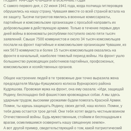
ПОДВИГ НАРОДА ЧУВАШИИ В ВОЕННЫЕ ГОДЫ
С самого первого дня, с 22 июня 1941 года, когда полчища гитлеровцев
обрушились на нашу страну, Чувашия вместе со всей страной встала на
ее защиту. Тысячи патриотов явились в военные комиссариаты,
партийные и комсомольские организации с просьбой направить их
добровольцами в действующую армию. Только в течение первых двух
дней войны в военкоматы республики поступило около пяти тысяч
заявлений. Свыше 7500 коммунистов и около 34 тысяч комсомольцев
послали на фронт партийные и комсомольские организации Чувашии, из
них 5673 коммуниста и более 15 тысяч комсомольцев оказались на
фронте в начальный, наиболее тяжелый период войны. На фронт ушло
большинство руководящих работников партийных, профсоюзных,
комсомольских и хозяйственных органов.
Общее настроение людей в те тревожные дни точно выразила жена
председателя Малды-Кукшумского колхоза Вурнарского района
Кудряшова. Провожая мужа на фронт, она ему сказала: «Иди, защищай
Родину, беспощадно бей фашистских кровожадных собак. А мы здесь
ударным трудом, высокими урожаями будем помогать Красной Армии.
Помни, ты идешь защищать Родину, своих детей, наш колхоз. Помни, у
тебя дома остается трое детей. Они тебя хотят видеть честным воином
Отечественной войны. Будь мужественным, стойким и беспощадным к
врагам, осмелившимся осквернить нашу священную землю».
А вот другой пример, свидетельствующий о том, какой патриотический