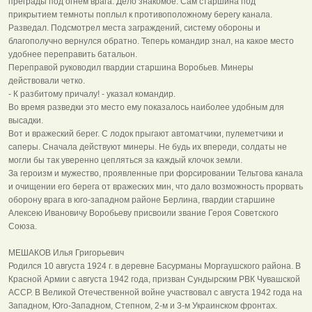
преграды под огнем врага. Дело знакомое. Сам старшина под
прикрытием темноты поплыл к противоположному берегу канала.
Разведал. Подсмотрел места заграждений, систему обороны и
благополучно вернулся обратно. Теперь командир знал, на какое место
удобнее переправить батальон.
Переправой руководил гвардии старшина Воробьев. Минеры
действовали четко.
- К разбитому причалу! - указал командир.
Во время разведки это место ему показалось наиболее удобным для
высадки.
Вот и вражеский берег. С лодок прыгают автоматчики, пулеметчики и
саперы. Сначала действуют минеры. Не будь их впереди, солдаты не
могли бы так уверенно цепляться за каждый клочок земли.
За героизм и мужество, проявленные при форсировании Тельтова канала
и очищении его берега от вражеских мин, что дало возможность прорвать
оборону врага в юго-западном районе Берлина, гвардии старшине
Алексею Ивановичу Воробьеву присвоили звание Героя Советского
Союза.
МЕШАКОВ Илья Григорьевич
Родился 10 августа 1924 г. в деревне Басурманы Моргаушского района. В
Красной Армии с августа 1942 года, призван Сундырским РВК Чувашской
АССР. В Великой Отечественной войне участвовал с августа 1942 года на
Западном, Юго-Западном, Степном, 2-м и 3-м Украинском фронтах.