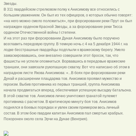
Звезды.
В 311 гвардейском стрелковом полку к Анисимову все относились с
большим уважением. Он был из тех офицеров, о которых обычно говорят:
«на него можно смело положиться», при форсировании реки Прут он был
награжден орденом Красной Звезды, а за форсирование реки Тисса
орденом Отечественной войны I степени.
И на этот раз при форсировании Дуная Анисимову было поручено
возглавить передовую группу. В темную ночь с 4 на 5 декабря 1944 г. на
лодке бесстрашные гвардейцы подплыли к вражескому берегу. Умело
замаскировавшись, они внезапно совершили этот бросок, так, что
фашисты не успели опомниться. Ворвавшись в передовые вражеские
траншеи, они завязали рукопашную схватку. Вот что написано об этом в
наградном листе Якова Анисимова: «...В боях при форсировании реки
Дунай и расширении плацдарма тов. Анисимов проявил мужество и
героизм. Выбив противника из первых траншей, группа Анисимова
начала продвигаться вперед, обеспечивая успешную высадку батальона.
В этой схватке тов. Анисимов лично уничтожил гранатой пулемет
противника с расчетом. В критическую минуту боя тов. Анисимов
поднялся в боевых порядках и увлек своим примером весь личный
состав. В этом бою гвардии капитан Анисимов пал смертью храбрых.
Похоронен около села Эрчи на Дунае (Венгрия).