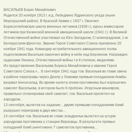
ВАСИЛЬЕВ Борис Михайлович
Родился 20 ноября 1913 г. в д. Лебедкино Ядринского уезда (ныне
Моргаушский район). В Красной Армии с 1937 г. Окончил
Борисоглебовскую школу военных летчиков (1938 г.), курсы комиссаров-
летчиков при Качинской военной авиационной школе (1941 г.). В Великой
Отечественной войне участвовал на Юго-Западном, Сталинградском, 1-м
Белорусском фронтах. Звание Героя Советского Союза присвоено 20
ноября 1941 года. Командир истребительного авиационного полка
подполковник Васильев закончил войну в небе над Берлином. Награжден
орденами Ленина, Отечественной войны I и II степени, медалями.
Из представления Васильева Бориса Михайловича к званию Героя
Советского Союза:«... 8 сентября 1941 года тов. Васильев во главе звена
в районе переправы через Днепр у Ломовки прямым попаданием бомбы
взорвал бензосклад. Во время налета огнем противника был изрешечен
самолет Васильева, в котором было 6 пробоин. Искусным маневром,
правильно спланировав свой самолет, тов. Васильев прилетел на
аэродром...
13 сентября, вылетев на задание... двумя прямыми попаданиями бомб
разрушил переправу в двух местах...
14 сентября тов. Васильев во главе эскадрильи вылетел на штурм
аэродрома противника у станции Верховцы. В результате прямых
попаданий бомб уничтожено 7 самолетов противника...