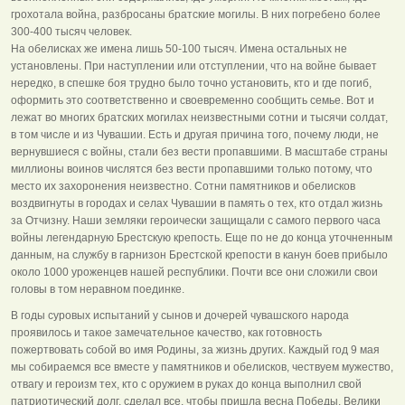
грохотала война, разбросаны братские могилы. В них погребено более
300-400 тысяч человек.
На обелисках же имена лишь 50-100 тысяч. Имена остальных не
установлены. При наступлении или отступлении, что на войне бывает
нередко, в спешке боя трудно было точно установить, кто и где погиб,
оформить это соответственно и своевременно сообщить семье. Вот и
лежат во многих братских могилах неизвестными сотни и тысячи солдат,
в том числе и из Чувашии. Есть и другая причина того, почему люди, не
вернувшиеся с войны, стали без вести пропавшими. В масштабе страны
миллионы воинов числятся без вести пропавшими только потому, что
место их захоронения неизвестно. Сотни памятников и обелисков
воздвигнуты в городах и селах Чувашии в память о тех, кто отдал жизнь
за Отчизну. Наши земляки героически защищали с самого первого часа
войны легендарную Брестскую крепость. Еще по не до конца уточненным
данным, на службу в гарнизон Брестской крепости в канун боев прибыло
около 1000 уроженцев нашей республики. Почти все они сложили свои
головы в том неравном поединке.
В годы суровых испытаний у сынов и дочерей чувашского народа
проявилось и такое замечательное качество, как готовность
пожертвовать собой во имя Родины, за жизнь других. Каждый год 9 мая
мы собираемся все вместе у памятников и обелисков, чествуем мужество,
отвагу и героизм тех, кто с оружием в руках до конца выполнил свой
патриотический долг, сделал все, чтобы пришла весна Победы. Велики