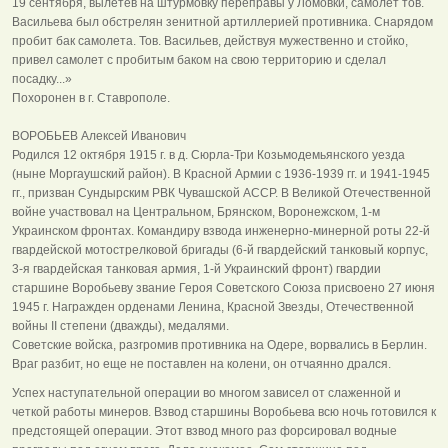
19 сентября, вылетев на штурмовку переправы у Ломовки, самолет тов.
Васильева был обстрелян зенитной артиллерией противника. Снарядом
пробит бак самолета. Тов. Васильев, действуя мужественно и стойко,
привел самолет с пробитым баком на свою территорию и сделал
посадку...»
Похоронен в г. Ставрополе.
ВОРОБЬЕВ Алексей Иванович
Родился 12 октября 1915 г. в д. Сюрла-Три Козьмодемьянского уезда
(ныне Моргаушский район). В Красной Армии с 1936-1939 гг. и 1941-1945
гг., призван Сундырским РВК Чувашской АССР. В Великой Отечественной
войне участвовал на Центральном, Брянском, Воронежском, 1-м
Украинском фронтах. Командиру взвода инженерно-минерной роты 22-й
гвардейской мотострелковой бригады (6-й гвардейский танковый корпус,
3-я гвардейская танковая армия, 1-й Украинский фронт) гвардии
старшине Воробьеву звание Героя Советского Союза присвоено 27 июня
1945 г. Награжден орденами Ленина, Красной Звезды, Отечественной
войны II степени (дважды), медалями.
Советские войска, разгромив противника на Одере, ворвались в Берлин.
Враг разбит, но еще не поставлен на колени, он отчаянно дрался.
Успех наступательной операции во многом зависел от слаженной и
четкой работы минеров. Взвод старшины Воробьева всю ночь готовился к
предстоящей операции. Этот взвод много раз форсировал водные