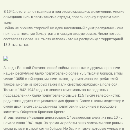
В 1941, отступая от границы и при этом оказавшись в окружении, многие,
объединившись в партизанские отряды, повели борьбу с врагом в его
тылу.
Война не обошла стороной ни один населенный пункт республики - она
принесла тяжелую боль утраты в каждую вторую семью. Число потерь
составляет более 100 тысяч человек - это на республику с территорией
18,3 тыс. кв. км.
За годы Великой Отечественной войны военными и другими органами
нашей республики было подготовлено более 75,5 тысячи бойцов, в том
числе 13658 снайперов, минометчиков, пулеметчиков, истребителей
танков, многие из которых также пали смертью храбрых на поле боя.
Только в 1942-1943 годах в женских комсомольско-молодежных
подразделениях было подготовлено свыше 11,5 тысяч телефонисток,
радисток и других специалистов для фронта. Более тысячи медсестер и
около двух тысяч сандружинниц подготовили районные и городские
комитеты Общества Красного Креста.
В годы войны в Чувашии действовало 17 эвакогоспиталей , из них 10 - с
начала июля 1941 года. За время их работы в них залечили свои раны и
снова встали в строй сотни бойцов. Но были и такие, которые умирали в