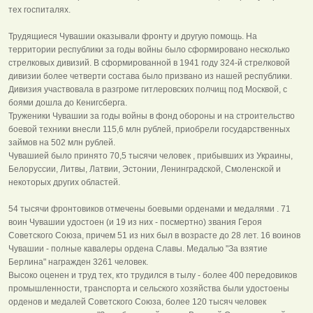
тех госпиталях.
Трудящиеся Чувашии оказывали фронту и другую помощь. На
территории республики за годы войны было сформировано несколько
стрелковых дивизий. В сформированной в 1941 году 324-й стрелковой
дивизии более четверти состава было призвано из нашей республики.
Дивизия участвовала в разгроме гитлеровских полчищ под Москвой, с
боями дошла до Кенигсберга.
Труженики Чувашии за годы войны в фонд обороны и на строительство
боевой техники внесли 115,6 млн рублей, приобрели государственных
займов на 502 млн рублей.
Чувашией было принято 70,5 тысячи человек , прибывших из Украины,
Белоруссии, Литвы, Латвии, Эстонии, Ленинградской, Смоленской и
некоторых других областей.
54 тысячи фронтовиков отмечены боевыми орденами и медалями . 71
воин Чувашии удостоен (и 19 из них - посмертно) звания Героя
Советского Союза, причем 51 из них был в возрасте до 28 лет. 16 воинов
Чувашии - полные кавалеры ордена Славы. Медалью "За взятие
Берлина" награжден 3261 человек.
Высоко оценен и труд тех, кто трудился в тылу - более 400 передовиков
промышленности, транспорта и сельского хозяйства были удостоены
орденов и медалей Советского Союза, более 120 тысяч человек