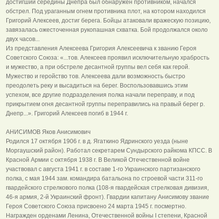
достигший середины Днепра был обнаружен противником, начался
обстрел. Под ураганным огнем противника плот, на котором находился
Григорий Алексеев, достиг берега. Бойцы атаковали вражескую позицию,
завязалась ожесточенная рукопашная схватка. Бой продолжался около
двух часов...
Из представления Алексеева Григория Алексеевича к званию Героя
Советского Союза: «...тов. Алексеев проявил исключительную храбрость
и мужество, а при обстреле десантной группы вел себя как герой.
Мужество и геройство тов. Алексеева дали возможность быстро
преодолеть реку и высадиться на берег. Воспользовавшись этим
успехом, все другие подразделения полка начали переправу, и под
прикрытием огня десантной группы переправились на правый берег р.
Днепр...». Григорий Алексеев погиб в 1944 г.
АНИСИМОВ Яков Анисимович
Родился 17 октября 1906 г. в д. Ягаткино Ядринского уезда (ныне
Моргаушский район). Работал секретарем Сундырского райкома КПСС. В
Красной Армии с октября 1938 г. В Великой Отечественной войне
участвовал с августа 1941 г. в составе 1-го Украинского партизанского
полка, с мая 1944 зам. командира батальона по строевой части 311-го
гвардейского стрелкового полка (108-я гвардейская стрелковая дивизия,
46-я армия, 2-й Украинский фронт). Гвардии капитану Анисимову звание
Героя Советского Союза присвоено 24 марта 1945 г. посмертно.
Награжден орденами Ленина, Отечественной войны I степени, Красной