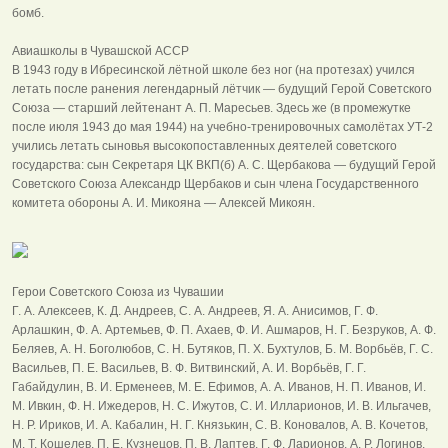
бомб.
Авиашколы в Чувашской АССР
В 1943 году в Ибресинской лётной школе без ног (на протезах) учился
летать после ранения легендарный лётчик — будущий Герой Советского
Союза — старший лейтенант А. П. Маресьев. Здесь же (в промежутке
после июля 1943 до мая 1944) на учебно-тренировочных самолётах УТ-2
учились летать сыновья высокопоставленных деятелей советского
государства: сын Секретаря ЦК ВКП(б) А. С. Щербакова — будущий Герой
Советского Союза Александр Щербаков и сын члена Государственного
комитета обороны А. И. Микояна — Алексей Микоян.
Герои Советского Союза из Чувашии
Г. А. Алексеев, К. Д. Андреев, С. А. Андреев, Я. А. Анисимов, Г. Ф.
Арлашкин, Ф. А. Артемьев, Ф. П. Ахаев, Ф. И. Ашмаров, Н. Г. Безруков, А. Ф.
Беляев, А. Н. Боголюбов, С. Н. Бутяков, П. Х. Бухтулов, Б. М. Ворбьёв, Г. С.
Васильев, П. Е. Васильев, В. Ф. Витвинский, А. И. Ворбьёв, Г. Г.
Габайдулин, В. И. Ерменеев, М. Е. Ефимов, А. А. Иванов, Н. П. Иванов, И.
М. Ивкин, Ф. Н. Ижедеров, Н. С. Ижутов, С. И. Илларионов, И. В. Ильгачев,
Н. Р. Ириков, И. А. Кабалин, Н. Г. Князькин, С. В. Коновалов, А. В. Кочетов,
М. Т. Кошелев, П. Е. Кузнецов, П. В. Лаптев, Г. Ф. Ларионов, А. Р. Логинов,