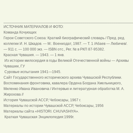
______________________________________________________________
ИСТОЧНИК МАТЕРИАЛОВ И ФОТО:
Команда Кочующих
Герои Советского Союза: Краткий биографический словарь / Пред. ред.
коллегии И. Н. Шкадов. — М.: Воениздат, 1987. — Т. 1 /Абаев — Любичев/.
— 911 с. — 100 000 экз. — ISBN отс., Рег. № в РКП 87-95382.
Красная Чувашия. — 1943. — 1 янв.
Из истории милосердия в годы Великой Отечественной войны — Архивы
Чувашии, ГУ
Суровые испытания 1941—1945.
Сайт Государственного исторического архива Чувашской Республики.
Воспоминания фронтовика, кавалера Ордена Богдана Хмельницкого,
Миленко Ивана Ивановича / Интервью и литературная обработка М. А.
Жирохова //
История Чувашской АССР, Чебоксары, 1967 г.
Материалы по истории Чувашской АССР, Чебоксары, 1956
Материалы сайта «HISTORI. CHUVASHIYA».
Краткая Чувашская Энциклопедия:1999г.