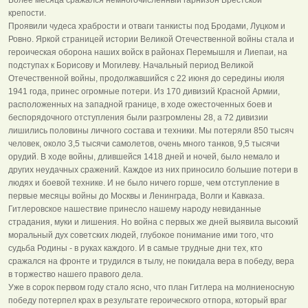
крепости.
Проявили чудеса храбрости и отваги танкисты под Бродами, Луцком и
Ровно. Яркой страницей истории Великой Отечественной войны стала и
героическая оборона наших войск в районах Перемышля и Лиепаи, на
подступах к Борисову и Могилеву. Начальный период Великой
Отечественной войны, продолжавшийся с 22 июня до середины июля
1941 года, принес огромные потери. Из 170 дивизий Красной Армии,
расположенных на западной границе, в ходе ожесточенных боев и
беспорядочного отступления были разгромлены 28, а 72 дивизии
лишились половины личного состава и техники. Мы потеряли 850 тысяч
человек, около 3,5 тысячи самолетов, очень много танков, 9,5 тысячи
орудий. В ходе войны, длившейся 1418 дней и ночей, было немало и
других неудачных сражений. Каждое из них приносило большие потери в
людях и боевой технике. И не было ничего горше, чем отступление в
первые месяцы войны до Москвы и Ленинграда, Волги и Кавказа.
Гитлеровское нашествие принесло нашему народу невиданные
страдания, муки и лишения. Но война с первых же дней выявила высокий
моральный дух советских людей, глубокое понимание ими того, что
судьба Родины - в руках каждого. И в самые трудные дни тех, кто
сражался на фронте и трудился в тылу, не покидала вера в победу, вера
в торжество нашего правого дела.
Уже в сорок первом году стало ясно, что план Гитлера на молниеносную
победу потерпел крах в результате героического отпора, который враг