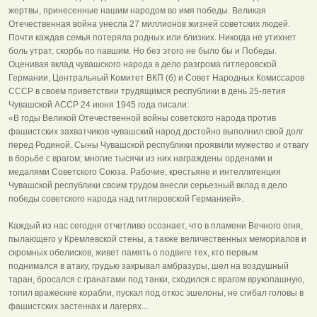
жертвы, принесенные нашим народом во имя победы. Великая
Отечественная война унесла 27 миллионов жизней советских людей.
Почти каждая семья потеряла родных или близких. Никогда не утихнет
боль утрат, скорбь по павшим. Но без этого не было бы и Победы.
Оценивая вклад чувашского народа в дело разгрома гитлеровской
Германии, Центральный Комитет ВКП (б) и Совет Народных Комиссаров
СССР в своем приветствии трудящимся республики в день 25-летия
Чувашской АССР 24 июня 1945 года писали:
«В годы Великой Отечественной войны советского народа против
фашистских захватчиков чувашский народ достойно выполнил свой долг
перед Родиной. Сыны Чувашской республики проявили мужество и отвагу
в борьбе с врагом; многие тысячи из них награждены орденами и
медалями Советского Союза. Рабочие, крестьяне и интеллигенция
Чувашской республики своим трудом внесли серьезный вклад в дело
победы советского народа над гитлеровской Германией».
Каждый из нас сегодня отчетливо осознает, что в пламени Вечного огня,
пылающего у Кремлевской стены, а также величественных мемориалов и
скромных обелисков, живет память о подвиге тех, кто первым
поднимался в атаку, грудью закрывал амбразуры, шел на воздушный
таран, бросался с гранатами под танки, сходился с врагом врукопашную,
топил вражеские корабли, пускал под откос эшелоны, не сгибал головы в
фашистских застенках и лагерях...