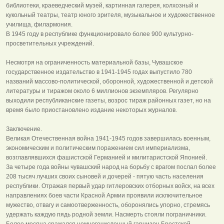
библиотеки, краеведческий музей, картинная галерея, колхозный и
кукольный театры, театр юного зрителя, музыкальное и художественное
училища, филармония.
В 1945 году в республике функционировало более 900 культурно-
просветительных учреждений.
Несмотря на ограниченность материальной базы, Чувашское
государственное издательство в 1941-1945 годах выпустило 780
названий массово-политической, оборонной, художественной и детской
литературы и тиражом около 6 миллионов экземпляров. Регулярно
выходили республиканские газеты, возрос тираж районных газет, но на
время было приостановлено издание некоторых журналов.
Заключение.
Великая Отечественная война 1941-1945 годов завершилась военным,
экономическим и политическим поражением сил империализма,
возглавлявшихся фашистской Германией и милитаристской Японией.
За четыре года войны чувашский народ на борьбу с врагом послал более
208 тысяч лучших своих сыновей и дочерей - пятую часть населения
республики. Отражая первый удар гитлеровских отборных войск, на всех
направлениях боев части Красной Армии проявили исключительное
мужество, отвагу и самоотверженность, оборонялись упорно, стремясь
удержать каждую пядь родной земли. Насмерть стояли пограничники.
Более месяца сражался немногочисленный гарнизон Брестской