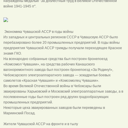
награждены медалью "За доблестный труд в Великой Отечественной
войне 1941-1945 гг".
Экономика Чувашской АССР в годы войны
Из западных и центральных регионов СССР в Чувашскую АССР было
перебазировано более 20 промышленных предприятий. В годы войны
предприятия Чувашской АССР трижды получали переходящее Красное
знамя ГКО.
На всенародно собранные средства был построен бронепоезд
«Комсомол Чувашии», на средства рабочих Канашского
вагоноремонтного завода был построен бронепоезд «За Родину!»,
Чебоксарского электроаппаратного завода — эскадрильи боевых
самолетов «Красная Чувашия» и «Комсомолец Чувашии».
Во время Великой Отечественной войны в Чебоксары были
эвакуированы Харьковский и Московский электроаппаратные заводы, а в
послевоенные годы был построен ряд других градообразующих
промышленных предприятий.
Некоторые цеха эвакуированных заводов были переведены в
Мариинский Посад.
Жители Чувашской АССР на фронте и в тылу