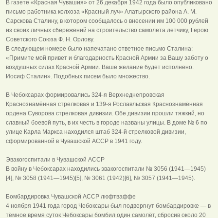
В газете «Красная Чувашия» от 26 декабря 1942 года было опубликовано
письмо работника колхоза «Красный луч» Алатырского района А. М.
Сарскова Сталину, в котором сообщалось о внесении им 100 000 рублей
из своих личных сбережений на строительство самолета летчику, Герою
Советского Союза Ф. Н. Орлову.
В следующем номере было напечатано ответное письмо Сталина:
«Примите мой привет и благодарность Красной Армии за Вашу заботу о
воздушных силах Красной Армии. Ваше желание будет исполнено.
Иосиф Сталин». Подобных писем было множество.
В Чебоксарах формировались 324-я Верхнеднепровская
Краснознамённая стрелковая и 139-я Рославльская Краснознамённая
ордена Суворова стрелковая дивизии. Обе дивизии прошли тяжкий, но
славный боевой путь, в их честь в городе названы улицы. В доме № 6 по
улице Карла Маркса находился штаб 324-й стрелковой дивизии,
сформированной в Чувашской АССР в 1941 году.
Эвакогоспитали в Чувашской АССР
В войну в Чебоксарах находились эвакогоспитали № 3056 (1941—1945)
[4], № 3058 (1941—1945)[5], № 3061 (1942)[6], № 3057 (1941—1945).
Бомбардировка Чувашской АССР люфтваффе
4 ноября 1941 года город Чебоксары был подвергнут бомбардировке — в
тёмное время суток Чебоксары бомбил один самолёт, сбросив около 20