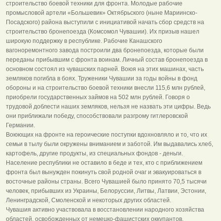
строительство боевой техники для фронта. Молодые рабочие
промысловой артели «Большевик» Октябрьского (ныне Мариинско-
Посадского) района выступили с инициативой начать сбор средств на
строительство бронепоезда (Комсомол Чувашии). Их призыв нашел
широкую поддержку в республике. Рабочие Канашского
вагоноремонтного завода построили два бронепоезда, которые были
переданы прибывшим с фронта воинам. Личный состав бронепоезда в
основном состоял из чувашских парней. Воюя на этих машинах, часть
земляков погибла в боях. Труженики Чувашии за годы войны в фонд
обороны и на строительство боевой техники внесли 115,6 млн рублей,
приобрели государственных займов на 502 млн рублей. Говоря о
трудовой доблести наших земляков, нельзя не назвать эти цифры. Ведь
они приближали победу, способствовали разгрому гитлеровской
Германии.
Воюющих на фронте на героические поступки вдохновляло и то, что их
семьи в тылу были окружены вниманием и заботой. Им выдавались хлеб,
картофель, другие продукты, из специальных фондов - деньги.
Население республики не оставило в беде и тех, кто с приближением
фронта был вынужден покинуть свой родной очаг и эвакуироваться в
восточные районы страны. Всего Чувашией было принято 70,5 тысячи
человек, прибывших из Украины, Белоруссии, Литвы, Латвии, Эстонии,
Ленинградской, Смоленской и некоторых других областей.
Чувашия активно участвовала в восстановлении народного хозяйства
областей, освобожденных от немецко-фашистских оккупантов,