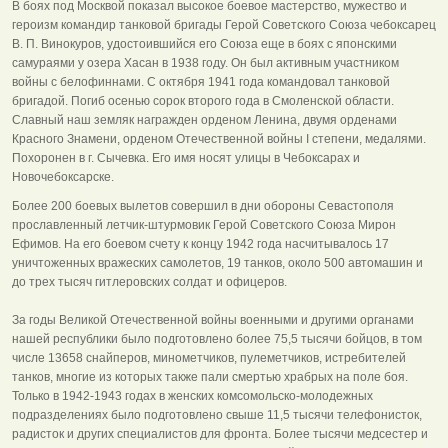
В боях под Москвой показал высокое боевое мастерство, мужество и
героизм командир танковой бригады Герой Советского Союза чебоксарец
В. П. Винокуров, удостоившийся его Союза еще в боях с японскими
самураями у озера Хасан в 1938 году. Он был активным участником
войны с белофиннами. С октября 1941 года командовал танковой
бригадой. Погиб осенью сорок второго года в Смоленской области.
Славный наш земляк награжден орденом Ленина, двумя орденами
Красного Знамени, орденом Отечественной войны I степени, медалями.
Похоронен в г. Сычевка. Его имя носят улицы в Чебоксарах и
Новочебоксарске.
Более 200 боевых вылетов совершил в дни обороны Севастополя
прославленный летчик-штурмовик Герой Советского Союза Мирон
Ефимов. На его боевом счету к концу 1942 года насчитывалось 17
уничтоженных вражеских самолетов, 19 танков, около 500 автомашин и
до трех тысяч гитлеровских солдат и офицеров.
За годы Великой Отечественной войны военными и другими органами
нашей республики было подготовлено более 75,5 тысячи бойцов, в том
числе 13658 снайперов, минометчиков, пулеметчиков, истребителей
танков, многие из которых также пали смертью храбрых на поле боя.
Только в 1942-1943 годах в женских комсомольско-молодежных
подразделениях было подготовлено свыше 11,5 тысячи телефонисток,
радисток и других специалистов для фронта. Более тысячи медсестер и