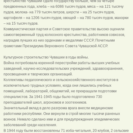
крестьянство Чувашии сдало государству больше, чем за четыре
предвоенных года, хлеба – на 6086 тысяч пудов, мяса – на 121 тысячу
пудов, молока- на 779 тысяч литров, шерсти – на 25 тысяч пудов,
картофеля – на 1206 тысяч пудов, овощей – на 780 тысяч пудов, махорки
– на 15 тысяч пудов.
Коммунистическая партия и Советское правительство высоко оценили
самоотверженный труд колхозного крестьянства, работников совхозов,
наградив лучших из них орденами и медалями СССР, Почетными
грамотами Президиума Верховного Совета Чувашской АССР.
Культурное строительство Чувашии в годы войны.
Война потребовала коренной перестройки работы высших учебных
заведений, научно-исследовательских учреждений, здравоохранения,
просвещения и творческих организаций.
Коллективы педагогического и сельскохозяйственного институтов в
исключительно трудных условиях, когда они лишились учебных
помещений, лабораторий, общежитий, не прекращали подготовки
специалистов. За 1941-1945 годы было подготовлено 730
преподавателей школ, агрономов и зоотехников.
Значительный вклад в дело разгрома врага внесли медицинские
работники республики. Они вернули в строй многие тысячи раненых
воинов. Немало сделано ими и для предупреждения эпидемических
заболеваний среди населения.
В 1944 году были восстановлены 71 изба-читальня, 20 клубов, 2 сельские