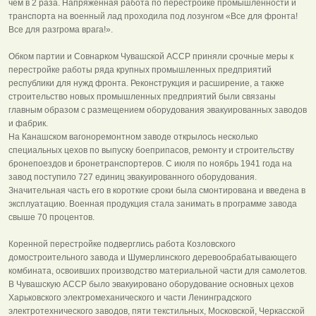
чем в 2 раза. Напряженная работа по перестройке промышленности и
транспорта на военный лад проходила под лозунгом «Все для фронта!
Все для разгрома врага!».
Обком партии и Совнарком Чувашской АССР приняли срочные меры к
перестройке работы ряда крупных промышленных предприятий
республики для нужд фронта. Реконструкция и расширение, а также
строительство новых промышленных предприятий были связаны
главным образом с размещением оборудования эвакуированных заводов
и фабрик.
На Канашском вагоноремонтном заводе открылось несколько
специальных цехов по выпуску боеприпасов, ремонту и строительству
бронепоездов и бронетранспортеров. С июля по ноябрь 1941 года на
завод поступило 727 единиц эвакуированного оборудования.
Значительная часть его в короткие сроки была смонтирована и введена в
эксплуатацию. Военная продукция стала занимать в программе завода
свыше 70 процентов.
Коренной перестройке подверглись работа Козловского
домостроительного завода и Шумерлинского деревообрабатывающего
комбината, освоивших производство материальной части для самолетов.
В Чувашскую АССР было эвакуировано оборудование основных цехов
Харьковского электромеханического и части Ленинградского
электротехнического заводов, пяти текстильных, Московской, Черкасской