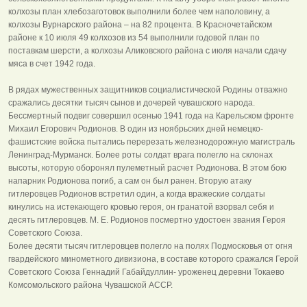
колхозы план хлебозаготовок выполнили более чем наполовину, а
колхозы Вурнарского района – на 82 процента. В Красночетайском
районе к 10 июля 49 колхозов из 54 выполнили годовой план по
поставкам шерсти, а колхозы Аликовского района с июля начали сдачу
мяса в счет 1942 года.
В рядах мужественных защитников социалистической Родины отважно
сражались десятки тысяч сынов и дочерей чувашского народа.
Бессмертный подвиг совершил осенью 1941 года на Карельском фронте
Михаил Егорович Родионов. В один из ноябрьских дней немецко-
фашистские войска пытались перерезать железнодорожную магистраль
Ленинград-Мурманск. Более роты солдат врага полегло на склонах
высоты, которую оборонял пулеметный расчет Родионова. В этом бою
напарник Родионова погиб, а сам он был ранен. Вторую атаку
гитлеровцев Родионов встретил один, а когда вражеские солдаты
кинулись на истекающего кровью героя, он гранатой взорвал себя и
десять гитлеровцев. М. Е. Родионов посмертно удостоен звания Героя
Советского Союза.
Более десяти тысяч гитлеровцев полегло на полях Подмосковья от огня
гвардейского минометного дивизиона, в составе которого сражался Герой
Советского Союза Геннадий Габайдуллин- уроженец деревни Токаево
Комсомольского района Чувашской АССР.