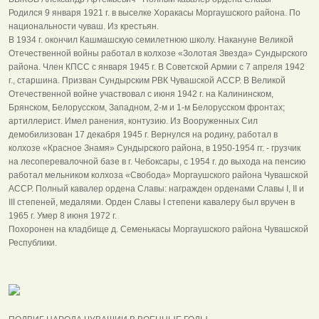
Родился 9 января 1921 г. в выселке Хоракасы Моргаушского района. По
национальности чуваш. Из крестьян.
В 1934 г. окончил Кашмашскую семилетнюю школу. Накануне Великой
Отечественной войны работал в колхозе «Золотая Звезда» Сундырского
района. Член КПСС с января 1945 г. В Советской Армии с 7 апреля 1942
г., старшина. Призван Сундырским РВК Чувашской АССР. В Великой
Отечественной войне участвовал с июня 1942 г. на Калининском,
Брянском, Белорусском, Западном, 2-м и 1-м Белорусском фронтах;
артиллерист. Имел ранения, контузию. Из Вооруженных Сил
демобилизован 17 декабря 1945 г. Вернулся на родину, работал в
колхозе «Красное Знамя» Сундырского района, в 1950-1954 гг. - грузчик
на лесоперевалочной базе в г. Чебоксары, с 1954 г. до выхода на пенсию
работал мельником колхоза «Свобода» Моргаушского района Чувашской
АССР. Полный кавалер ордена Славы: награжден орденами Славы I, II и
III степеней, медалями. Орден Славы I степени кавалеру был вручен в
1965 г. Умер 8 июня 1972 г.
Похоронен на кладбище д. Семенькасы Моргаушского района Чувашской
Республики.