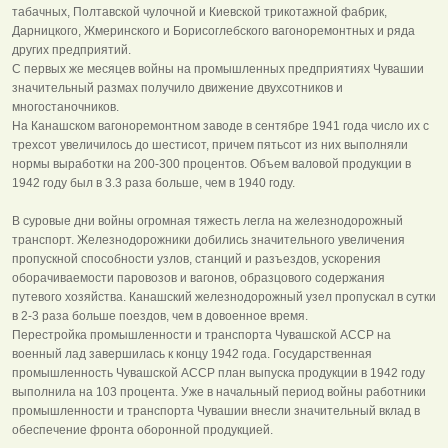
табачных, Полтавской чулочной и Киевской трикотажной фабрик,
Дарницкого, Жмеринского и Борисоглебского вагоноремонтных и ряда
других предприятий.
С первых же месяцев войны на промышленных предприятиях Чувашии
значительный размах получило движение двухсотников и
многостаночников.
На Канашском вагоноремонтном заводе в сентябре 1941 года число их с
трехсот увеличилось до шестисот, причем пятьсот из них выполняли
нормы выработки на 200-300 процентов. Объем валовой продукции в
1942 году был в 3.3 раза больше, чем в 1940 году.
В суровые дни войны огромная тяжесть легла на железнодорожный
транспорт. Железнодорожники добились значительного увеличения
пропускной способности узлов, станций и разъездов, ускорения
оборачиваемости паровозов и вагонов, образцового содержания
путевого хозяйства. Канашский железнодорожный узел пропускал в сутки
в 2-3 раза больше поездов, чем в довоенное время.
Перестройка промышленности и транспорта Чувашской АССР на
военный лад завершилась к концу 1942 года. Государственная
промышленность Чувашской АССР план выпуска продукции в 1942 году
выполнила на 103 процента. Уже в начальный период войны работники
промышленности и транспорта Чувашии внесли значительный вклад в
обеспечение фронта оборонной продукцией.