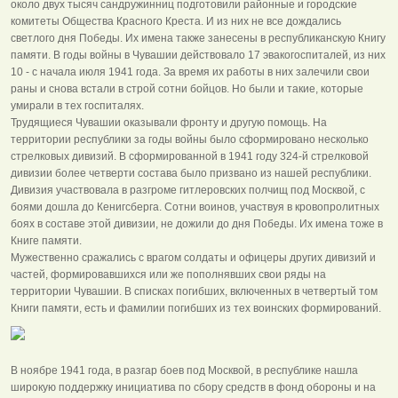
около двух тысяч сандружинниц подготовили районные и городские
комитеты Общества Красного Креста. И из них не все дождались
светлого дня Победы. Их имена также занесены в республиканскую Книгу
памяти. В годы войны в Чувашии действовало 17 эвакогоспиталей, из них
10 - с начала июля 1941 года. За время их работы в них залечили свои
раны и снова встали в строй сотни бойцов. Но были и такие, которые
умирали в тех госпиталях.
Трудящиеся Чувашии оказывали фронту и другую помощь. На
территории республики за годы войны было сформировано несколько
стрелковых дивизий. В сформированной в 1941 году 324-й стрелковой
дивизии более четверти состава было призвано из нашей республики.
Дивизия участвовала в разгроме гитлеровских полчищ под Москвой, с
боями дошла до Кенигсберга. Сотни воинов, участвуя в кровопролитных
боях в составе этой дивизии, не дожили до дня Победы. Их имена тоже в
Книге памяти.
Мужественно сражались с врагом солдаты и офицеры других дивизий и
частей, формировавшихся или же пополнявших свои ряды на
территории Чувашии. В списках погибших, включенных в четвертый том
Книги памяти, есть и фамилии погибших из тех воинских формирований.
В ноябре 1941 года, в разгар боев под Москвой, в республике нашла
широкую поддержку инициатива по сбору средств в фонд обороны и на