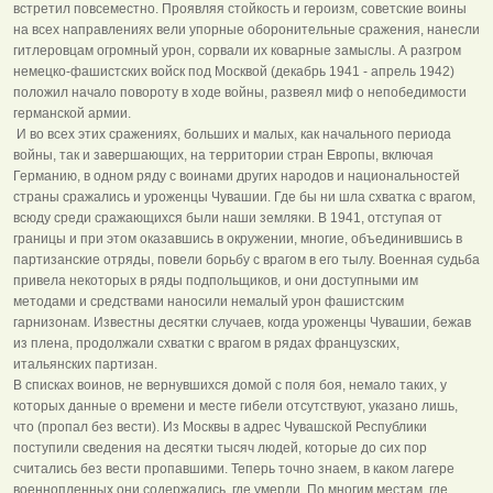
встретил повсеместно. Проявляя стойкость и героизм, советские воины
на всех направлениях вели упорные оборонительные сражения, нанесли
гитлеровцам огромный урон, сорвали их коварные замыслы. А разгром
немецко-фашистских войск под Москвой (декабрь 1941 - апрель 1942)
положил начало повороту в ходе войны, развеял миф о непобедимости
германской армии.
И во всех этих сражениях, больших и малых, как начального периода
войны, так и завершающих, на территории стран Европы, включая
Германию, в одном ряду с воинами других народов и национальностей
страны сражались и уроженцы Чувашии. Где бы ни шла схватка с врагом,
всюду среди сражающихся были наши земляки. В 1941, отступая от
границы и при этом оказавшись в окружении, многие, объединившись в
партизанские отряды, повели борьбу с врагом в его тылу. Военная судьба
привела некоторых в ряды подпольщиков, и они доступными им
методами и средствами наносили немалый урон фашистским
гарнизонам. Известны десятки случаев, когда уроженцы Чувашии, бежав
из плена, продолжали схватки с врагом в рядах французских,
итальянских партизан.
В списках воинов, не вернувшихся домой с поля боя, немало таких, у
которых данные о времени и месте гибели отсутствуют, указано лишь,
что (пропал без вести). Из Москвы в адрес Чувашской Республики
поступили сведения на десятки тысяч людей, которые до сих пор
считались без вести пропавшими. Теперь точно знаем, в каком лагере
военнопленных они содержались, где умерли. По многим местам, где