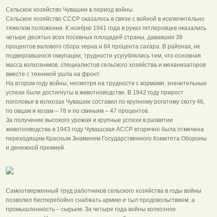
Сельское хозяйство Чувашии в период войны.
Сельское хозяйство СССР оказалось в связи с войной в исключительно
тяжелом положении. К ноябрю 1941 года в руках гитлеровцев оказались
четыре десятых всех посевных площадей страны, дававших 38
процентов валового сбора зерна и 84 процента сахара. В районах, не
подвергавшихся оккупации, трудности усугублялись тем, что основная
масса колхозников, специалистов сельского хозяйства и механизаторов
вместе с техникой ушла на фронт.
На втором году войны, несмотря на трудности с кормами, значительные
успехи были достигнуты в животноводстве. В 1942 году прирост
поголовья в колхозах Чувашии составил по крупному рогатому скоту 46,
по овцам и козам – 78 и по свиньям – 47 процентов.
За получение высокого урожая и крупные успехи в развитии
животноводства в 1943 году Чувашская АССР вторично была отмечена
переходящим Красным Знаменем Государственного Комитета Обороны
и денежной премией.
Самоотверженный труд работников сельского хозяйства в годы войны
позволил бесперебойно снабжать армию и тыл продовольствием, а
промышленность – сырьем. За четыре года войны колхозное