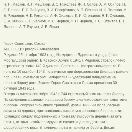
Н. Н. Марков, И. Г. Мешаков, В. С. Николаев, Ф. Н. Орлов, А. М. Осипов, Н.
С. Павлов, Е. Г. Пайгусов, З. И. Парфёнова, А. П. Петров, И. К. Поляков, М.
Е. Родионов, Н. К. Романов, А. Ф. Сидюков, К. И. Степанов, Я. Г. Сульдин,
С. А. Уганин, Г. Н. Чернов, М. С. Чернов, Ф. Н. Чернов, П. С. Юхвитов, Е. Г.
Яковлев, А. Т. Якунин, И. В. Яшин
Герои Советского Союза
АЛЕКСЕЕВ Григорий Алексеевич
Родился 25 октября 1903 г. в д. Изедеркино Ядринского уезда (ныне
Моргаушский район). В Красной Армии с 1941 г. Рядовой, стрелок 744-го
стрелкового полка 149-й дивизии. Воевал на Центральном фронте. В
ночь на 16 октября 1943 г. отличился при форсировании Днепра в районе
пос. Лоев (Гомельскя обл. Белоруссия) и удержании плацдарма на
правом берегу реки. Звание Героя Советского Союза присвоено 30
октября 1943 года.
В первых числах сентября 1943 г. 744 стрелковый полк вышел к Днепру.
По сведениям разведки, на правом берегу шла лихорадочная подготовка
обороны: сооружались линии траншей, дзоты, минные поля, лесные
завалы на дорогах, протягивались тысячи метров колючей проволоки.
Командир собрал подчиненных и приказал им рубить деревья, вязать
плоты, готовить любые подручные средства для подготовки к
форсированию реки. В полночь плоты отчалили от берега. Десант,