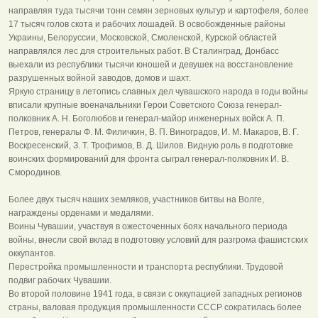
направляя туда тысячи тонн семян зерновых культур и картофеля, более
17 тысяч голов скота и рабочих лошадей. В освобожденные районы
Украины, Белоруссии, Московской, Смоленской, Курской областей
направлялся лес для строительных работ. В Сталинград, Донбасс
выехали из республики тысячи юношей и девушек на восстановление
разрушенных войной заводов, домов и шахт.
Яркую страницу в летопись славных дел чувашского народа в годы войны
вписали крупные военачальники Герои Советского Союза генерал-
полковник А. Н. Боголюбов и генерал-майор инженерных войск А. П.
Петров, генералы Ф. М. Филичкин, В. П. Виноградов, И. М. Макаров, В. Г.
Воскресенский, З. Т. Трофимов, В. Д. Шилов. Видную роль в подготовке
воинских формирований для фронта сыграл генерал-полковник И. В.
Смородинов.
Более двух тысяч наших земляков, участников битвы на Волге,
награждены орденами и медалями.
Воины Чувашии, участвуя в ожесточенных боях начального периода
войны, внесли свой вклад в подготовку условий для разгрома фашистских
оккупантов.
Перестройка промышленности и транспорта республики. Трудовой
подвиг рабочих Чувашии.
Во второй половине 1941 года, в связи с оккупацией западных регионов
страны, валовая продукция промышленности СССР сократилась более