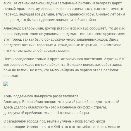
вбок. На стенах катакомб видны загадочные рисунки, в галереях царит
вечный мрак, лишь луч фонаря или огонь свечи выхватывает в темноте
переход, ведущий всё дальше, вглубь Саранской горы. Сколько лет этим
пещерам, кто были их древние зодчие - и сейчас тайна.
Александр Белорыбкин, доктор исторических наук, сообщает, что до сих
пор исследователям не удалось определить, сколько всего ярусов имеет
этот город, так как было обнаружено много заваленных ходов. Здесь
предстоят очень интересные и неожиданные открытия, не исключено,
что ученым удастся обнаружить мумии.
Пока исследовано только 3 яруса катакомбного поселения. Изучены 670
метров переходов внутри лабиринта. Больших поисковых работ здесь
пока не велось, но и то, что было найдено на первом этапе раскопок,
поражает.
Ходы подземного лабиринта разветвляются
Александр Белорыбкин говорит, что самый ранний предмет, который
здесь удалось обнаружить - это наконечник скифской стрелы,
датируемый приблизительно II-III веком нашей эры.
О загадочном городе под землей у ученых пока только крохи
информации. Известно, что с XVII века в катакомбах селились монахи.