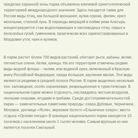
пределах охранной зоны парка объявлена ключевой орнитологической
территорией международного значения. Здесь гнездятся такие для
России виды птиц, как большой кроншнеп, кулик-сорока, филин, орел
могильник, степной лунь. В периоды миграций в пойме реки Алатырь
концентрируются стаи водоплавающих и околоводных птиц: серых и
белолобых гусей, гуменников, практически всех зарегистрированных в
Мордовии уток, чаек и куликов.
В парке растет более 700 видов растений, обитают рыси, кабаны, волки,
пятнистые олени, белки, куницы. На его территории отмечены редкие
виды водной флоры – чилим, или водяной орех, включенный в Красную
книгу Российской Федерации, наяда большая, каулиния малая. Эти виды
являются редкими в средней полосе России. В парке выделено несколько
зон: заповедная, особо охраняемая, рекреационная и туристическая. В
национальном парке можно отдохнуть, наслаждаясь чистым воздухом,
лесными озерами, ягодами и грибами. Среди достопримечательностей
парка — замечательные памятники природы: озера Дубовые, Черничное,
Моховое, урочище «Ясли», верховое болото «Ельничное озеро», место
отдыха «Орлово гнездо» В границах национального парка находятся 10
поселков с населением около 2 тысяч человек. Самым крупным из них
является поселок Смольный.