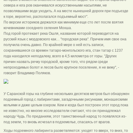
севера и юга ров оканчивался искусственными насыпями, не
позволявшими воде уходить. А на месте нынешней дороги при подъезде
к горе, вероятно, располагался подъемный мост".
По версии историков держался как минимум еще сто лет после взятия
кочевниками соседнего селения Мохша.
Под горой протекает река Ошля, название которой переводится на
русский язык с мордовского как… "городская река". Причем имя свое она
получила очень давно. По крайней мере о ней есть записи,
сохранившиеся со времен татаро-монгольского ига, стан татар с 1237
года находился неподалеку, всего в 4,5 километра от горы. "Других
причин назвать речку городской, кроме того, что рядом среди
непроходимых болот и лесов было крупное поселение, я не вижу", -
говорит Владимир Поляков.
У Саранской горы на глубине нескольких десятков метров был обнаружен
подземный город с лабиринтами, загадочными рисунками, монашескими
кельями и даже целым озером. Кем и когда был построен этот город пока
не известно, но многие исследователи считают, что он принадлежал
народу Чудь. По преданиям, этот таинственный народ то появлялся из-
под земли, то вновь исчезал в подземелье, спасаясь от врагов.
Ходы подземного лабиринта разветвляются: уходят то вверх, то вниз, то