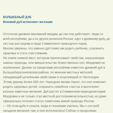
ВОЛШЕБНЫЙ ДУБ
Вековой дуб исполняет желания
Отголоски древних верований мордвы до сих пор действуют: люди со
всей республики, да и из других регионов России, едут к древнему дубу, до
сих пор растущему в чаще Симкинского природного парка.
Многие уверены, что именно дуб помог им родить ребенка, сохранить
здоровье и стать счастливыми.
На земле немало мест, которым приписывают свойства, нарушающие
законы природы, или вмешательство божественных сил. Мордовия не
исключение. Далеко за пределами республики известен древний дуб в
Большеберезниковском районе, по мнению местных жителей,
обладающий целебными свойствами и исцеляющий от бесплодия.
Этому дереву более 600 лет. Народная молва гласит, что оно помогает
родить здоровых детей, сохранить семейное счастье и выполняет
разные заветные желания. Дуб растет в Симкинском природном парке
Мордовии и не только стал местной достопримечательностью, но даже
официально получил статус памятника живой природы России.
— Об этом дубе я узнала, когда в техникуме училась. Мы с сестрой
загадали желания там, и они исполнились! Сейчас я продолжаю