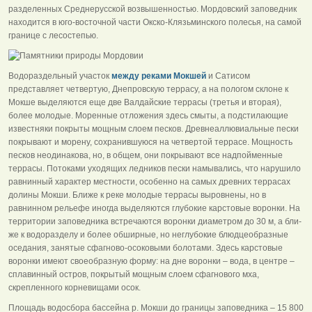
разделен­ных Среднерусской возвышенностью. Мордовский заповедник
находится в юго-восточной части Ок­ско-Клязьминского полесья, на самой
границе с лесостепью.
Водораздельный участок
между реками Мок­шей
и Сатисом
представляет четвертую, Днепров­скую террасу, а на пологом склоне к
Мокше выде­ляются еще две Валдайские террасы (третья и вто­рая),
более молодые. Моренные отложения здесь смыты, а подстилающие
извест­няки покрыты мощным слоем песков. Древнеаллювиальные пески
покрывают и морену, сохранившую­ся на четвертой террасе. Мощность
песков неоди­накова, но, в общем, они покрывают все надпоймен­ные
террасы. Потоками уходящих ледников пески намывались, что нарушило
равнинный характер местности, особенно на самых древних террасах
долины Мокши. Ближе к реке молодые террасы выровнены, но в
равнинном рель­ефе иногда выделяются глубокие карстовые воронки. На
территории заповед­ника встречаются воронки диаметром до 30 м, а бли­
же к водоразделу и более обширные, но неглубокие блюдцеобразные
оседания, занятые сфагново-осоковыми болотами. Здесь карстовые
воронки имеют своеобразную форму: на дне воронки – вода, в цен­тре –
сплавинный остров, покрытый мощным сло­ем сфагнового мха,
скрепленного корневищами осок.
Площадь водосбора бассейна р. Мокши до границы заповедника – 15 800