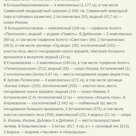
В Большеберезниковском — 4 комплексных (1 177 га), в том числе
Симкинский ландшафтный заказник (1 000; см. Симкинский природный
парк устойчивого развития); 2 ботанических (50); водный (43,7 га) —
озеро Инерка.
В Большеигнатовском — комплексный (106 га) — торфяное болото
«Прогонное»; водный — родник «Память». В Дубёнском — 2 комплексных
(88 га), в том числе торфяное болото «Светлое» (66); 2 ботанических
(36,5), в том числе урочище «Од мода» (36); зоологический (161) —
участок леса, место гнездования серого журавля, обитания большого
кроншнепа и выхухоли; водный (10 га).
В Ельниковском — 2 комплексных (240 га), в том числе торфяное болото
«Пичингушанское» (212); водный (28) — озеро Инорка; ботанический (1);
2 зоологических (более 0,67 га) — места гнездования редких видов птиц.
В Зубово-Полянском — 4 комплексных (271 га), в том числе урочище
«Белые озёра» (150); зоологический (200) — участок леса, место
гнездования серого журавля; водный (14) — озеро Имерка; 5
ботанических (2,4); геологический (2 га) — оползень «Кошель-гора». В
Ичалковском — зоологический (1 042 га) — пойменный луг, место
гнездования большого кроншнепа; 2 ботанических (375), в том числе
участок соснового леса (358); комплексный (22); 4 водных (21 га) — озеро
Б. Инерка, Инорка, Дубовое-1 и Дубовое-2 — места произрастания
чилима. В Ковылкинском — 3 ботан. (817, 4 га), в т. ч. сосновый лес (613);
2 водных — родники «Часовня» и «Кередьэши».