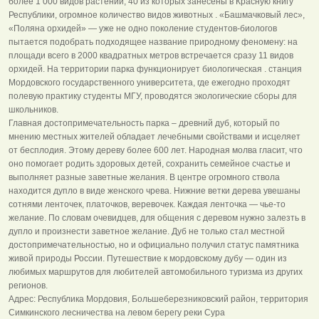
более 1 000 видов растений, 40 из которых занесены в Красную книгу
Республики, огромное количество видов животных . «Башмачковый лес»,
«Поляна орхидей» — уже не одно поколение студентов-биологов
пытается подобрать подходящее название природному феномену: на
площади всего в 2000 квадратных метров встречается сразу 11 видов
орхидей. На территории парка функционирует биологическая . станция
Мордовского государственного университета, где ежегодно проходят
полевую практику студенты МГУ, проводятся экологические сборы для
школьников.
Главная достопримечательность парка – древний дуб, который по
мнению местных жителей обладает лечебными свойствами и исцеляет
от бесплодия. Этому дереву более 600 лет. Народная молва гласит, что
оно помогает родить здоровых детей, сохранить семейное счастье и
выполняет разные заветные желания. В центре огромного ствола
находится дупло в виде женского чрева. Нижние ветки дерева увешаны
сотнями ленточек, платочков, веревочек. Каждая ленточка — чье-то
желание. По словам очевидцев, для общения с деревом нужно залезть в
дупло и произнести заветное желание. Дуб не только стал местной
достопримечательностью, но и официально получил статус памятника
живой природы России. Путешествие к мордовскому дубу — один из
любимых маршрутов для любителей автомобильного туризма из других
регионов.
Адрес: Республика Мордовия, Большеберезниковский район, территория
Симкинского лесничества на левом берегу реки Сура