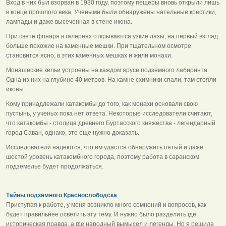
Вход в них был взорван в 1930 году, поэтому пещеры вновь открыли лишь
в конце прошлого века. Учеными были обнаружены нательные крестики,
лампады и даже высеченная в стене икона.
При свете фонаря в галереях открываются узкие лазы, на первый взгляд
больше похожие на каменные мешки. При тщательном осмотре
становится ясно, в этих каменных мешках и жили монахи.
Монашеские кельи устроены на каждом ярусе подземного лабиринта.
Одна из них на глубине 40 метров. На камне схимники спали, там стояли
иконы.
Кому принадлежали катакомбы до того, как монахи основали свою
пустынь, у ученых пока нет ответа. Некоторые исследователи считают,
что катакомбы - столица древнего Буртасского княжества - легендарный
город Саван, однако, это еще нужно доказать.
Исследователи надеются, что им удастся обнаружить пятый и даже
шестой уровень катакомбного города, поэтому работа в саранском
подземелье будет продолжаться.
Тайны подземного Краснослободска
Приступая к работе, у меня возникло много сомнений и вопросов, как
будет правильнее осветить эту тему. И нужно было разделить где
историческая правда, а где народный вымысел и легенды. Но я решила