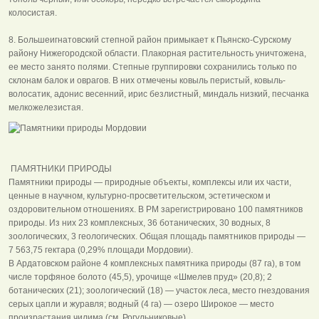
колосистая.
8. Большеигнатовский степной район примыкает к Пьянско-Сурскому
району Нижегородской области. Плакорная растительность уничтожена,
ее место занято полями. Степные группировки сохранились только по
склонам балок и оврагов. В них отмечены ковыль перистый, ковыль-
волосатик, адонис весенний, ирис безлистный, миндаль низкий, песчанка
мелкожелезистая.
ПАМЯТНИКИ ПРИРОДЫ
Памятники природы — природные объекты, комплексы или их части,
ценные в научном, культурно-просветительском, эстетическом и
оздоровительном отношениях. В РМ зарегистрировано 100 памятников
природы. Из них 23 комплексных, 36 ботанических, 30 водных, 8
зоологических, 3 геологических. Общая площадь памятников природы —
7 563,75 гектара (0,29% площади Мордовии).
В Ардатовском районе 4 комплексных памятника природы (87 га), в том
числе торфяное болото (45,5), урочище «Шмелев пруд» (20,8); 2
ботанических (21); зоологический (18) — участок леса, место гнездования
серых цапли и журавля; водный (4 га) — озеро Широкое — место
произрастания чилима (см. Рогульниковые).