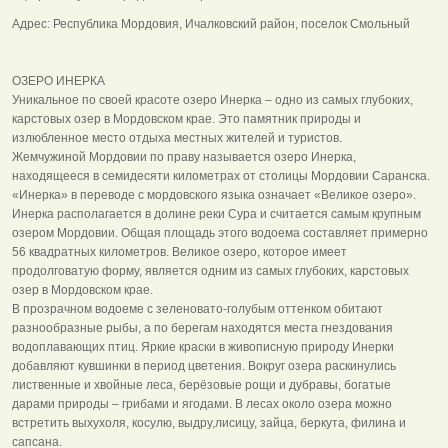
Адрес: Республика Мордовия, Ичалковский район, поселок Смольный
ОЗЕРО ИНЕРКА
Уникальное по своей красоте озеро Инерка – одно из самых глубоких,
карстовых озер в Мордовском крае. Это памятник природы и
излюбленное место отдыха местных жителей и туристов.
Жемчужиной Мордовии по праву называется озеро Инерка,
находящееся в семидесяти километрах от столицы Мордовии Саранска.
«Инерка» в переводе с мордовского языка означает «Великое озеро».
Инерка располагается в долине реки Сура и считается самым крупным
озером Мордовии. Общая площадь этого водоема составляет примерно
56 квадратных километров. Великое озеро, которое имеет
продолговатую форму, является одним из самых глубоких, карстовых
озер в Мордовском крае.
В прозрачном водоеме с зеленовато-голубым оттенком обитают
разнообразные рыбы, а по берегам находятся места гнездования
водоплавающих птиц. Яркие краски в живописную природу Инерки
добавляют кувшинки в период цветения. Вокруг озера раскинулись
лиственные и хвойные леса, берёзовые рощи и дубравы, богатые
дарами природы – грибами и ягодами. В лесах около озера можно
встретить выхухоля, косулю, выдру,лисицу, зайца, беркута, филина и
сапсана.