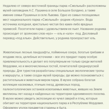
Недалеко от северо-восточной границы парка «Смольный» расположены
музей-заповедник А.С. Пушкина в селе Большое Болдино, а также
имение семьи Пушкиных в селе Львовка. Одно из самых посещаемых
мест национального парка «Смольный» -родник «Кузнал». Вода
источника холодная, кристально чистая без каких-либо вредных
примесей. Посетители парка с удовольствием ее пьют. Название родника
происходит от эрзянских слов «куз» — ель и «ало» -под. Дословный
перевод «под елью». Действительно, у родника произрастает ель.
Живописные лесные ландшафты, пойменные озера, богатые грибами и
ягодами леса, целебные источники – все это придает парку особую
привлекательность и делает его популярным не только среди жителей
Мордовии, но и многочисленных гостей, почитателей среднерусской
природы. Для туристов разработаны специальные экологические тропы
и маршруты, а также создан музей природы, где можно познакомиться с
растительным и животным миром парка. В музее собрана богатая
коллекции насекомых, птичьих гнезд, древесных пород,
палеонтологических останков ископаемых животных, живших на Земле
миллионы лет назад и найденных на территории одноименного поселка.
В музее можно увидеть экспозиции из чучел зверей и птиц, которые
обитают на территории национального парка и в Республике Мордовия.
Оформлен уголок предметов старины и быта.