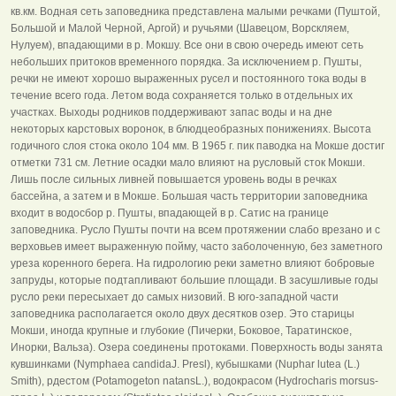
кв.км. Водная сеть заповедника представлена малыми речками (Пуштой,
Большой и Малой Черной, Аргой) и ручьями (Шавецом, Ворскляем,
Нулуем), впадающими в р. Мокшу. Все они в свою очередь имеют сеть
небольших притоков временного порядка. За исключением р. Пушты,
речки не имеют хорошо выраженных русел и постоянного тока воды в
течение всего года. Летом вода сохраняется только в отдельных их
участках. Выходы родников поддерживают запас воды и на дне
некоторых карстовых воронок, в блюдцеобразных понижениях. Высота
годичного слоя стока около 104 мм. В 1965 г. пик паводка на Мок­ше достиг
отметки 731 см. Летние осадки мало влия­ют на русловый сток Мокши.
Лишь после сильных ливней повышается уровень воды в речках
бассейна, а затем и в Мокше. Большая часть территории заповедника
входит в водосбор р. Пушты, впадающей в р. Сатис на гра­нице
заповедника. Русло Пушты почти на всем про­тяжении слабо врезано и с
верховьев имеет выраженную пойму, часто заболоченную, без заметного
уреза коренного берега. На гидрологию реки заметно влияют бобровые
запруды, которые подтапливают большие площади. В засушливые годы
русло реки пересыхает до самых низовий. В юго-западной части
заповедника располагается около двух десятков озер. Это старицы
Мокши, иногда крупные и глубо­кие (Пичерки, Боковое, Таратинское,
Инорки, Вальза). Озера соединены протоками. Поверхность воды занята
кувшинками (Nymphaea candidaJ. Presl), кубышками (Nuphar lutea (L.)
Smith), рдестом (Potamogeton natansL.), водокрасом (Hydrocharis morsus-