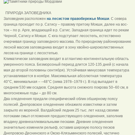
ПРИРОДА ЗАПОВЕДНИКА
Заповедник расположен
на лесистом правобе­режье Мокши
. С севера
граница проходит по р. Сатису – правому притоку Мокши, далее на вос­
ток – по р. Арге, впадающей в р. Сатис. Западная граница идет по рекам
Черной, Сатису и Мокше. С юга подступает лесостепь, естественно
очерчивая границу заповедного массива. По природному районированию
лесной массив заповедника входит в зону хвойно-широколиственных
лесов на границе с лесостепью.
Климатически заповедник входит в атлантико-континентальную область
умеренного пояса. Без­морозный период длится 120-135 дней (с начала
мая до второй половины сентября). Устойчивая ми­нусовая температура
устанавливается в ноябре. Максимальная абсолютная температура
40°С, мини­мальная – –48°С (зима 1978–1979 г.). В год выпадает в
среднем 530 мм осадков. Средняя высота снежного покрова 50–60 см, в
многоснеж­ные годы – до 80 см.
Два оледенения придали специфический облик обширному поясу
полесий. Днепровское оледенение обнажило известняки и затем
закрыло их мореной. Валдайский ледник 25 тыс. лет назад своими
потоками смыл отложения предшествующего оледенения, заполнив
впадину древнеаллювиальными песками. Древние оледенения
значительно изменили рельеф, оставив широкую полосу песков
Днепровско-Деснинского и Окско-Клязьминского полесий, частично