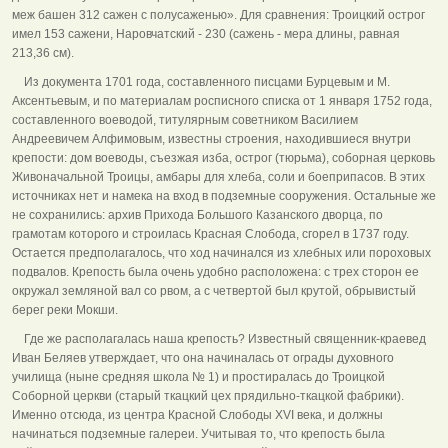
меж башен 312 сажен с полусаженью». Для сравнения: Троицкий острог
имел 153 сажени, Наровчатский - 230 (сажень - мера длины, равная
213,36 см).
Из документа 1701 года, составленного писцами Бурцевым и М.
Аксентьевым, и по материалам росписного списка от 1 января 1752 года,
составленного воеводой, титулярным советником Василием
Андреевичем Алфимовым, известны строения, находившиеся внутри
крепости: дом воеводы, съезжая изба, острог (тюрьма), соборная церковь
Живоначальной Троицы, амбары для хлеба, соли и боеприпасов. В этих
источниках нет и намека на вход в подземные сооружения. Остальные же
не сохранились: архив Прихода Большого Казанского дворца, по
грамотам которого и строилась Красная Слобода, сгорел в 1737 году.
Остается предполагалось, что ход начинался из хлебных или пороховых
подвалов. Крепость была очень удобно расположена: с трех сторон ее
окружал земляной вал со рвом, а с четвертой был крутой, обрывистый
берег реки Мокши.
Где же располагалась наша крепость? Известный священник-краевед
Иван Беляев утверждает, что она начиналась от ограды духовного
училища (ныне средняя школа № 1) и простиралась до Троицкой
Соборной церкви (старый ткацкий цех прядильно-ткацкой фабрики).
Именно отсюда, из центра Красной Слободы XVI века, и должны
начинаться подземные галереи. Учитывая то, что крепость была