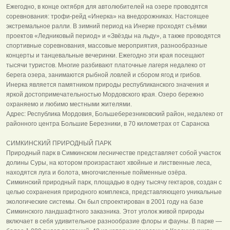
Ежегодно, в конце октября для автолюбителей на озере проводятся
соревнования: трофи-рейд «Инерка» на внедорожниках. Настоящее
экстремальное ралли. В зимний период на Инерке проходят съёмки
проектов «Ледниковый период» и «Звёзды на льду», а также проводятся
спортивные соревнования, массовые мероприятия, разнообразные
концерты и танцевальные вечеринки. Ежегодно эти края посещают
тысячи туристов. Многие разбивают платочные лагеря недалеко от
берега озера, занимаются рыбной ловлей и сбором ягод и грибов.
Инерка является памятником природы республиканского значения и
яркой достопримечательностью Мордовского края. Озеро бережно
охраняемо и любимо местными жителями.
Адрес: Республика Мордовия, Большеберезниковский район, недалеко от
районного центра Большие Березники, в 70 километрах от Саранска
СИМКИНСКИЙ ПРИРОДНЫЙ ПАРК
Природный парк в Симкинском лесничестве представляет собой участок
долины Суры, на котором произрастают хвойные и лиственные леса,
находятся луга и болота, многочисленные пойменные озёра.
Симкинский природный парк, площадью в одну тысячу гектаров, создан с
целью сохранения природного комплекса, представляющего уникальные
экологические системы. Он был спроектирован в 2001 году на базе
Симкинского ландшафтного заказника. Этот уголок живой природы
включает в себя удивительное разнообразие флоры и фауны. В парке —