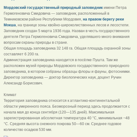
Мордовский государственный природный заповедник
имени Петра
Гермогеновича Смидовича — заповедник, расположенный в
Темниковском районе Республики Мордовия,
на правом берегу реки
Мокша
, на границе зоны хвойно-широколиственных лесов и лесостепи.
Заповедник создан 5 марта 1936 года. Назван в честь государственного
деятеля Петра Гермогеновича Смидовича, уделявшего много внимания
вопросам охраны природы в стране.
Общая площадь заповедника 32 148 га. Общая площадь охранной зоны
составляет 6 200 га.
Администрация заповедника находится в посёлке Пушта. Там же
расположен музей природы Мордовского государственного природного
заповедника, в котором собраны образцы флоры и фауны, фотоснимки.
Директор заповедника — доктор биологических наук, доцент Ручин
Александр Борисович.
Климат
Территория заповедника относится к атлантико-континентальной
области умеренного пояса. Безморозный период здесь продолжается с
начала мая до конца сентября (120—135 дней). Максимальная
зарегистрированная абсолютная температура 40 °C, минимальная −48
°C. Средняя высота снежного покрова 50—60 см. Среднее годовое
количество осадков 530 мм.