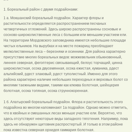
1. Бореальный район с двумя подрайонами:
1 а. Мокшанский бореальный подрайон. Характер флоры и
растительности определяется распространением песчаных
четвертичных отложений. Здесь широко распространены сосновые и
сосново-широколиственные леса с большим или меньшим участием ели.
На территории Мордовского заповедника имеются небольшие площади
чистых ельников. На вырубках и на месте пожарищ преобладают
мелколиственные леса – березняки и осинники. Для района характерно
присутствие многих бореальных видов: можжевельник обыкновенный,
линнея северная, фегоптерис связывающий, белоус торчащий, цинна
широколистная, осока двусемянная, осока ежистая, куманика, рдест
альпийский, рдест злаковый, рдест туполистный. Именно для этого
района характерно наличие небольших переходных и верховых болот со
многими таежными видами, такими как клюква болотная, шейхцерия
болотная, осока топяная, осока струннокоренная.
1 б. Алатырский бореальный подрайон. Флора и растительность этого
подрайона во многом напоминают 1а подрайон. Однако можно отметить,
что в хвойных и смешанных лесах меньше участие ели. Вероятно, что
здесь отсутствуют некоторые виды западного тяготения. Например, пока
здесь не обнаружен щитовник распростертый. И только в этом районе
пока известна северная орхидея гаммария болотная.