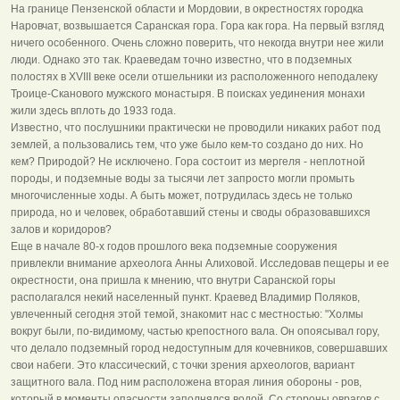
На границе Пензенской области и Мордовии, в окрестностях городка
Наровчат, возвышается Саранская гора. Гора как гора. На первый взгляд
ничего особенного. Очень сложно поверить, что некогда внутри нее жили
люди. Однако это так. Краеведам точно известно, что в подземных
полостях в XVIII веке осели отшельники из расположенного неподалеку
Троице-Сканового мужского монастыря. В поисках уединения монахи
жили здесь вплоть до 1933 года.
Известно, что послушники практически не проводили никаких работ под
землей, а пользовались тем, что уже было кем-то создано до них. Но
кем? Природой? Не исключено. Гора состоит из мергеля - неплотной
породы, и подземные воды за тысячи лет запросто могли промыть
многочисленные ходы. А быть может, потрудилась здесь не только
природа, но и человек, обработавший стены и своды образовавшихся
залов и коридоров?
Еще в начале 80-х годов прошлого века подземные сооружения
привлекли внимание археолога Анны Алиховой. Исследовав пещеры и ее
окрестности, она пришла к мнению, что внутри Саранской горы
располагался некий населенный пункт. Краевед Владимир Поляков,
увлеченный сегодня этой темой, знакомит нас с местностью: "Холмы
вокруг были, по-видимому, частью крепостного вала. Он опоясывал гору,
что делало подземный город недоступным для кочевников, совершавших
свои набеги. Это классический, с точки зрения археологов, вариант
защитного вала. Под ним расположена вторая линия обороны - ров,
который в моменты опасности заполнялся водой. Со стороны оврагов с