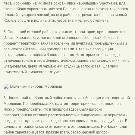
леса и осинники на их месте сохранились небольшими участками. Для
этого района характерны кострец Бенекена, осока колючковатая, борец
высокий, пузырник ломкий, на юге района встречается клен равнинный.
Южные опушки и поляны этих лесов значительно остепнены.
5. Саранский степной район охватывает территории, прилежащие к р.
Инсар. Характеризуется высокой степенью освоенности, большой
процент территории занят населенными пунктами, промышленными и
сельскохозяйственными предприятиями. Степные ассоциации
сохранились по склонам балок и оврагов. Некоторые степные виды
отмечены только в этом флористическом районе: лен многолетний, чина
бледноватая, девясил германский, грудница волосистая, шлемник
приземистый, смолевка ползучая.
6. Чамзинский карбонатный район охватывает большую часть восточной
Мордовии. По преобладанию на этой территории черноземных почв
можно предположить, что в прошлом здесь была широко
распространена степная растительность, а выщелоченные черноземы
свидетельствуют, что ранее здесь встречались и плакорные дубравы. В
целом этот район сложно отграничить от предыдущего. Но Чамзинский
район характеризуется, прежде всего, своеобразной флорой