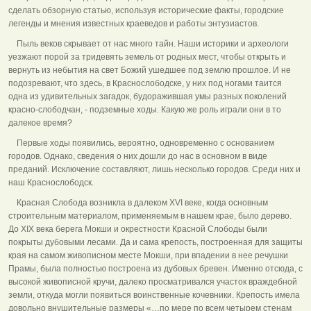
сделать обзорную статью, используя исторические факты, городские
легенды и мнения известных краеведов и работы энтузиастов.
Пыль веков скрывает от нас много тайн. Наши историки и археологи
уезжают порой за тридевять земель от родных мест, чтобы открыть и
вернуть из небытия на свет Божий ушедшее под землю прошлое. И не
подозревают, что здесь, в Краснослободске, у них под ногами таится
одна из удивительных загадок, будоражившая умы разных поколений
красно-слободчан, - подземные ходы. Какую же роль играли они в то
далекое время?
Первые ходы появились, вероятно, одновременно с основанием
городов. Однако, сведения о них дошли до нас в основном в виде
преданий. Исключение составляют, лишь несколько городов. Среди них и
наш Краснослободск.
Красная Слобода возникла в далеком XVI веке, когда основным
строительным материалом, применяемым в нашем крае, было дерево.
До XIX века берега Мокши и окрестности Красной Слободы были
покрыты дубовыми лесами. Да и сама крепость, построенная для защиты
края на самом живописном месте Мокши, при впадении в нее речушки
Прамы, была полностью построена из дубовых бревен. Именно отсюда, с
высокой живописной кручи, далеко просматривался участок враждебной
земли, откуда могли появиться воинственные кочевники. Крепость имела
довольно внушительные размеры «…по мере по всем четырем стенам