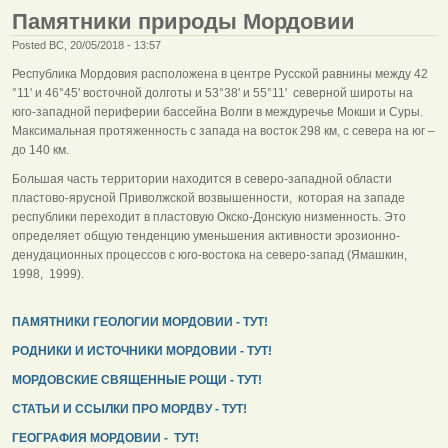
Памятники природы Мордовии
Posted ВС, 20/05/2018 - 13:57
Республика Мордовия расположена в центре Русской равнины между 42
°11' и 46°45' восточной долготы и 53°38' и 55°11' северной широты на
юго-западной периферии бассейна Волги в междуречье Мокши и Суры.
Максимальная протяженность с запада на восток 298 км, с севера на юг –
до 140 км.
Большая часть территории находится в северо-западной области
пластово-ярусной Приволжской возвышенности, которая на западе
республики переходит в пластовую Окско-Донскую низменность. Это
определяет общую тенденцию уменьшения активности эрозионно-
денудационных процессов с юго-востока на северо-запад (Ямашкин,
1998, 1999).
ПАМЯТНИКИ ГЕОЛОГИИ МОРДОВИИ - ТУТ!
РОДНИКИ И ИСТОЧНИКИ МОРДОВИИ - ТУТ!
МОРДОВСКИЕ СВЯЩЕННЫЕ РОЩИ - ТУТ!
СТАТЬИ И ССЫЛКИ ПРО МОРДВУ - ТУТ!
ГЕОГРАФИЯ МОРДОВИИ - ТУТ!