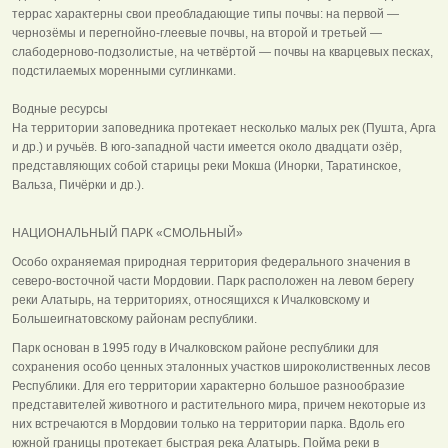
террас характерны свои преобладающие типы почвы: на первой —
чернозёмы и перегнойно-глеевые почвы, на второй и третьей —
слабодерново-подзолистые, на четвёртой — почвы на кварцевых песках,
подстилаемых моренными суглинками.
Водные ресурсы
На территории заповедника протекает несколько малых рек (Пушта, Арга
и др.) и ручьёв. В юго-западной части имеется около двадцати озёр,
представляющих собой старицы реки Мокша (Инорки, Таратинское,
Вальза, Пичёрки и др.).
НАЦИОНАЛЬНЫЙ ПАРК «СМОЛЬНЫЙ»
Особо охраняемая природная территория федерального значения в
северо-восточной части Мордовии. Парк расположен на левом берегу
реки Алатырь, на территориях, относящихся к Ичалковскому и
Большеигнатовскому районам республики.
Парк основан в 1995 году в Ичалковском районе республики для
сохранения особо ценных эталонных участков широколиственных лесов
Республики. Для его территории характерно большое разнообразие
представителей животного и растительного мира, причем некоторые из
них встречаются в Мордовии только на территории парка. Вдоль его
южной границы протекает быстрая река Алатырь. Пойма реки в