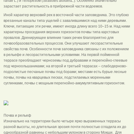
ranae L.) и телорезом (Stratiotes aloidesL.). Особенно значительно
зарастает растительность в прибрежной части во­доемов.
Иной характер верховий рек в восточной час­ти заповедника. Это глубоко
врезанные каналы типа ущелий с завалившимися над ними деревьями.
Ключи, питающие эти речки, имеют иногда длину всего 10–15 м. Над ними
характерны проседания верхних горизонтов почвы типа карстовых
провалов. Дренирующее влияние таких речек благоприятно для
почвообразовательных процессов. Они улучшают лесорастительные
свойства почв. Особенности почв заповедника связаны с их по­ложением
в рельефе и лесорастительными условия­ми. На первой пойменной
террасе преобладают черноземы под дубравами и перегнойно-глеевые
под черноольшаниками; на второй и третьей террасах – слабодерново-
подзолистые песчаные почвы под борами; местами есть бурые лесные
почвы, почвы на кварцевых песках, подстилаемых моренными
суглинками, почвы с мощным перегнойно-аккумулятивным горизонтом.
Почва и рельеф
Изначально на территории было четыре ярко выраженных террасы
разной высоты, но длительная эрозия почти полностью сгладила их до
однообразной равнины с небольшим уклоном в сторону Мокши. Для