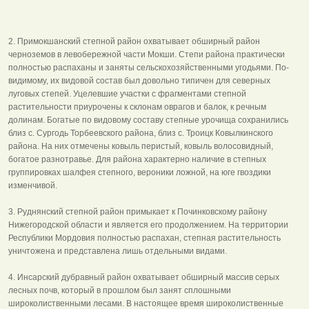
2. Примокшанский степной район охватывает обширный район
черноземов в левобережной части Мокши. Степи района практически
полностью распаханы и заняты сельскохозяйственными угодьями. По-
видимому, их видовой состав был довольно типичен для северных
луговых степей. Уцелевшие участки с фрагментами степной
растительности приурочены к склонам оврагов и балок, к речным
долинам. Богатые по видовому составу степные урочища сохранились
близ с. Сургодь Торбеевского района, близ с. Троицк Ковылкинского
района. На них отмечены ковыль перистый, ковыль волосовидный,
богатое разнотравье. Для района характерно наличие в степных
группировках шалфея степного, вероники ложной, на юге гвоздики
изменчивой.
3. Руднянский степной район примыкает к Починковскому району
Нижегородской области и является его продолжением. На территории
Республики Мордовия полностью распахан, степная растительность
уничтожена и представлена лишь отдельными видами.
4. Инсарский дубравный район охватывает обширный массив серых
лесных почв, который в прошлом был занят сплошными
широколиственными лесами. В настоящее время широколиственные