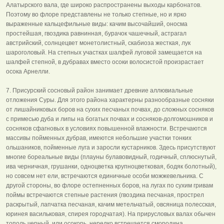
Алатырского вала, где широко распространены выходы карбонатов.
Поэтому во флоре представлены не только степные, но и ярко
выраженные кальцефильные виды: качим высочайший, оносма
простейшая, гвоздика равнинная, бурачок чашечный, астрагал
австрийский, солнцецвет монетолистный, скабиоза жесткая, лук
шароголовый. На степных участках шалфей луговой замещается на
шалфей степной, в дубравах вместо осоки волосистой произрастает
осока Арнелли.
7. Присурский сосновый район занимает древние аллювиальные
отложения Суры. Для этого района характерны разнообразные сосняки
от лишайниковых боров на сухих песчаных почвах, до сложных сосняков
с примесью дуба и липы на богатых почвах и сосняков-долгомошников и
сосняков сфагновых в условиях повышенной влажности. Встречаются
массивы пойменных дубрав, имеются небольшие участки тонких
ольшаников, пойменные луга и заросли кустарников. Здесь присутствуют
многие бореальные виды (плауны булавовидный, годичный, сплюснутый,
ива черничная, грушанки, одноцветка крупноцветковая, бодяк болотный),
но совсем нет ели, встречаются единичные особи можжевельника. С
другой стороны, во флоре остепненных боров, на лугах по сухим гривам
поймы встречаются степные растения (гвоздика песчаная, прострел
раскрытый, лапчатка песчаная, качим метельчатый, овсяница полесская,
юринея васильковая, спирея городчатая). На прирусловых валах обычен
тополь черный, или осокорь, нередко встречается смородина