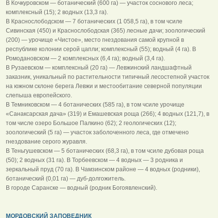
В Кочкуровском — ботанический (600 га) — участок соснового леса;
комплексный (15); 2 водных (13,3 га).
В Краснослободском — 7 ботанических (1 058,5 га), в том чсиле
Сивинская (450) и Краснослободская (365) лесные дачи; зоологический
(200) — урочище «Чистое», место гнездования самой крупной в
республике колонии серой цапли; комплексный (55); водный (4 га). В
Ромодановском — 2 комплексных (6,4 га); водный (3,4 га).
В Рузаевском — комплексный (20 га) — Левжинский ландшафтный
заказник, уникальный по растительности типичный лесостепной участок
на южном склоне берега Левжи и местообитание северной популяции
слепыша европейского.
В Темниковском — 4 ботанических (585 га), в том чсиле урочище
«Санаксарская дача» (319) и Емашевская роща (266); 4 водных (121,7), в
том числе озеро Большое Палкино (62); 2 геологических (12);
зоологический (5 га) — участок заболоченного леса, где отмечено
гнездование серого журавля.
В Теньгушевском — 5 ботанических (68,3 га), в том чсиле дубовая роща
(50); 2 водных (31 га). В Торбеевском — 4 водных — 3 родника и
зеркальный пруд (70 га). В Чамзинском районе — 4 водных (родники),
ботанический (0,01 га) — дуб-долгожитель.
В городе Саранске — водный (родник Богоявленский).
МОРДОВСКИЙ ЗАПОВЕДНИК