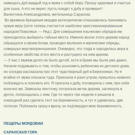
навещать дуб каждый год и мужа с собой беру. Прошу здоровья и счастья
для сына. А кто не верит, пусть поедет к дубу и проверит!
Валентина Александровна, жительница Саранска
Во времена Крещения мордва категорически отказывалась принимать
чужую веру (хотя теперь считается наиболее христианизированным
народом Поволжья. — Ред.). Для совершения языческих обрядов им
приходилось выбирать тайные места. Именно возле этого дерева народ
обращался к своим богам, проводил моления и магические обряды,
совершал жертвоприношения. Очевидно, что тогда и зародилась вера в
особенные свойства этого места и растущего на нем дерева.
— У нас с мужем долго не было детей, хотя в браке мы были уже давно.
Начали подумывать о том, чтобы усыновить ребеночка из детского дома,
но соседка рассказала про этот чудотворный дуб в Березниках. Ну я
втайне от мужа поехала туда. Приехала я рано утром, пришлось немного
поблуждать и поискать его. Я присела к дубу, поговорила с ним, про себя
конечно же. Завязала ленточку, потрогала ветки дерева, заглянула в
дупло, попрощалась с ним. Где-то через три недели я решила в
очередной раз сделать тест на беременность, и тут я удивилась: две
полоски. Побежала сразу к врачу, он подтвердил мою беременность.
ПЕЩЕРЫ МОРДОВИИ
САРАНСКАЯ ГОРА