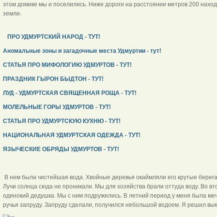
этом домике мы и поселились. Ниже дороги на расстоянии метров 200 нахо
земли.
ПРО УДМУРТСКИЙ НАРОД - ТУТ!
Аномальные зоны и загадочные места Удмуртии - тут!
СТАТЬЯ ПРО МИФОЛОГИЮ УДМУРТОВ - ТУТ!
ПРАЗДНИК ГЫРОН БЫДТОН - ТУТ!
ЛУД - УДМУРТСКАЯ СВЯЩЕННАЯ РОЩА - ТУТ!
МОЛЕЛЬНЫЕ ГОРЫ УДМУРТОВ - ТУТ!
СТАТЬЯ ПРО УДМУРТСКУЮ КУХНЮ - ТУТ!
НАЦИОНАЛЬНАЯ УДМУРТСКАЯ ОДЕЖДА - ТУТ!
ЯЗЫЧЕСКИЕ ОБРЯДЫ УДМУРТОВ - ТУТ!
В нем была чистейшая вода. Хвойные деревья окаймляли его крутые берег
Лучи солнца сюда не проникали. Мы для хозяйства брали оттуда воду. Во в
одинокий дедушка. Мы с ним подружились. В летний период у меня была мечт
ручья запруду. Запруду сделали, получился небольшой водоем. Я решил вык