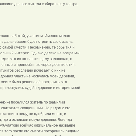
ловине дня все жители собирались у костра,
кружают заботой, участием. Именно малая
 в дальнейшем будет строить свою жизнь.
о самой смерти. Несомненно, те события и
ольший интерес. Однако далеко не всегда мы
редки, что их по-настоящему волновало, о
аненные и пронесённые через десятилетия,
унктов бесследно исчезает, о них не
одобная участь не коснулась моей деревни,
 месте было решено её построить, что
оприкоснулись судьба деревни и история моей
 реки») поселился житель по фамилии
р считаются священными. Но рядом с его
ехавшие к нему, не одобрили место, и
, где и основали новую деревню. Легенда
 Тугбулатово (сейчас официальное название
ля того после его смерти похоронили рядом с