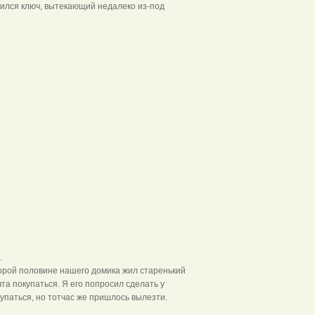
дился ключ, вытекающий недалеко из-под
а.
торой половине нашего домика жил старенький
а покупаться. Я его попросил сделать у
упаться, но тотчас же пришлось вылезти.