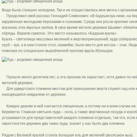
Вода была страшно холодная. Так и не осуществилась моя мечта с купанием
Продолжил свой рассказ Геннадий Семенович: «В бадзым куа нюке, на бе
окруженная молодыми березками и осинками. Среди них росли крепкие синя
корзинку этих вкусных грибов. В свое время жители деревни Шыкмет облюбо
обряды. Варили самогон. Это место называлось «Бадзым куала».
Куала – святилище массовых молений и жертвоприношений, куда собиралис
сруб – куа, а в нем стояли стол, скамейки, было место для костра – очаг. Л
повозках по специально вырубленной просеке вдоль Юоншура.
Прошло много десятков лет, а эта просека не зарастает, хотя давно по ней
жителей деревни.
Для удмуртского племени местом для приношения жертв служил луд или к
находящаяся невдалеке от деревни.
Каждое дерево в ней считается священным, а потому ни в коем случае не 
Кереметю. Главная святыня луда – зола, а также жертвенная посуда и короб
устраивается для представителей каждого племени отдельно, так что, если в
окрестностях деревни два таких луда, значит у нас было два племени.
Рядом с Великой куалой стояла большая ель для молений (восяськон кыз).