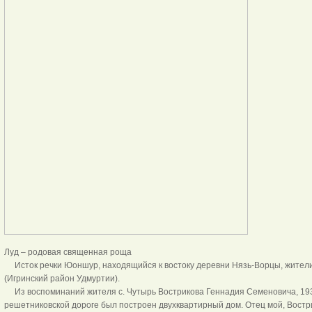
Луд – родовая священная роща
Исток речки Юоншур, находящийся к востоку деревни Нязь-Ворцы, жители
(Игринский район Удмуртии).
Из воспоминаний жителя с. Чутырь Вострикова Геннадия Семеновича, 193
решетниковской дороге был построен двухквартирный дом. Отец мой, Востр