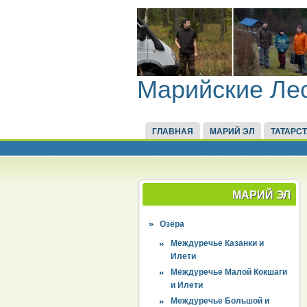
Марийские Ле
ГЛАВНАЯ
МАРИЙ ЭЛ
ТАТАРС
МАРИЙ ЭЛ
Озёра
Междуречье Казанки и
Илети
Междуречье Малой Кокшаги
и Илети
Междуречье Большой и