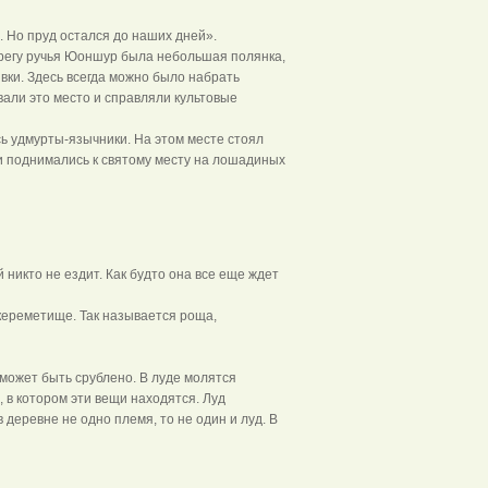
. Но пруд остался до наших дней».
регу ручья Юоншур была небольшая полянка,
вки. Здесь всегда можно было набрать
вали это место и справляли культовые
ь удмурты-язычники. На этом месте стоял
юди поднимались к святому месту на лошадиных
 никто не ездит. Как будто она все еще ждет
ереметище. Так называется роща,
может быть срублено. В луде молятся
, в котором эти вещи находятся. Луд
 деревне не одно племя, то не один и луд. В