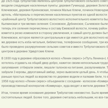
До 1925 года Тугбулатово являлось центром Тугбулатовского сельского совет
входили следующие населенные пункты: деревня Гучиншур, деревня Золота
Ключевская, деревня Куняновская, починок Малые Ключи, починок Новочури
артель. «Материалы о перечислении населенных пунктов из одной волости в
«районный центр Тугбулатовского волостного исполнительного комитета был
Кыпкинская и три мелких селения: Сосновское, Дубнинское, Сычевское были
теперь эти селения перечислены к составу Ежевской волости, почему район
комитета резко изменился в сторону увеличения, и самый центр должен быть
Ключевское, которое является центральным и где имеется для волостного к
же деревне есть изба-читальня, библиотека, телефонное сообщение, три ко
было проведено разукрупнение сельских советов и вместо Тугбулатовского б
центром в деревне Удмуртские Ключи.
В 1930 году в деревне образовался колхоз «Ленин сюрес» («Путь Ленина»). К
хотелось отдавать на общий двор добро, нажитое своим непосильным трудо
запугивания: отбирали земли, лишали талонов на питание, раскулачивали. Т
забрали 3 коровы, двухэтажный амбар, зерно вывозили целый день. А чтобы
раньше простых людей за воровство по деревне водили и палками били, то 
1958 году колхоз «Ленин сюрес» объединили с соседним - колхозом «Комму
производственный кооператив «Коммунар», куда входят и жители деревни Т
Итак, точное время основания деревни Тукбулатово неизвестно. Было время,
состоятельных людей. Более того, деревня считалась небольшим, но все-т