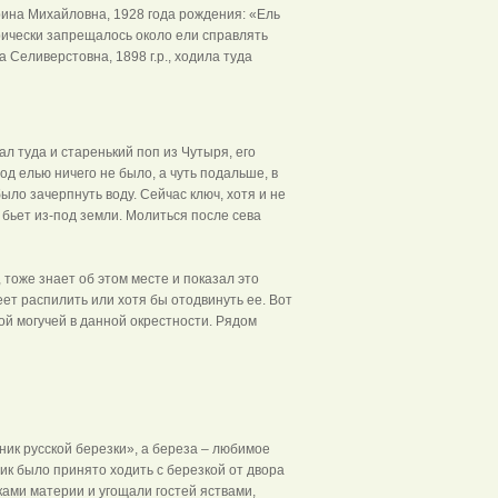
на Михайловна, 1928 года рождения: «Ель
рически запрещалось около ели справлять
Селиверстовна, 1898 г.р., ходила туда
л туда и старенький поп из Чутыря, его
д елью ничего не было, а чуть подальше, в
было зачерпнуть воду. Сейчас ключ, хотя и не
ч бьет из-под земли. Молиться после сева
тоже знает об этом месте и показал это
еет распилить или хотя бы отодвинуть ее. Вот
ой могучей в данной окрестности. Рядом
ще
ик русской березки», а береза – любимое
к было принято ходить с березкой от двора
ками материи и угощали гостей яствами,