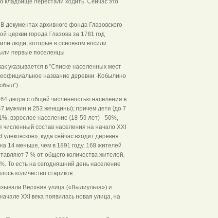
то кладбище перестали ходить. Сейчас это
 В документах архивного фонда Глазовского
й церкви города Глазова за 1781 год
жили люди, которые в основном носили
были первые поселенцы
как указывается в "Списке населенных мест
я неофициальное название деревни -Кобылино
обыл") .
 64 двора с общей численностью населения в
7 мужчин и 253 женщины); причем дети (до 7
1%, взрослое население (18-59 лет) - 50%,
я численный состав населения на начало XXI
Гулековское», куда сейчас входит деревня
на 14 меньше, чем в 1891 году, 168 жителей
оставляют 7 % от общего количества жителей,
4 %. То есть на сегодняшний день население
лось количество стариков .
называли Верхняя улица («Вылиульча») и
ачале XXI века появилась новая улица, на