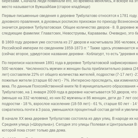
березами. Сначала люди поминали его, но времена менялись, и вскоре на э
место называется Вужшайбам (старое кладбище)
Первые письменные сведения о деревне Тукбулатово относятся к 1781 году.
духовного правления, в духовных росписях прихожан по приходу Вознесенско
значится деревня Тугбулатовская. Общее количество дворов - 8. В деревне 
следующие фамилии: Главатских, Невоструевы, Караваевы. Очевидно, это 
В 1869 году деревня уже состояла из 27 дворов и насчитывала 366 человек, 
Российской империи по сведениям 1859-1873 гг. " Также здесь упоминаетс
(сейчас второе, удмуртское название деревни - Коблагурт, то есть "деревня к
По переписи населения 1891 года в деревне Тугбулатовской зафиксировано
500 человек . Численность мужчин и женщин была приблизительно равна (24
лет) составляли 22% от общего количества жителей, подростки (7-17 лет) -2
пожилые жители (старше 60 лет) - 7%. Интересно проследить, как изменилс
века. По данным Похозяйственной книги № 8 муниципального образования «
Тукбулатово, на 1 января 2009 года в деревне насчитывается 50 дворов, что 
(меньше на 332 человека), из них 82 мужчины и 86 женщин, дети до 7 лет с
подростки - 18 %, взрослое население (18-59 лет) - 61 %, старше 60 лет - 1
сократилось почти в 3 раза, уменьшился процентный состав детей и увеличи
В начале XX века деревня Тугбулатово состояла из двух улиц. В народе их 
Средняя улица («Шорульча»). Сегодня это улицы Полевая и Центральная В н
которой пока стоят только два дома.