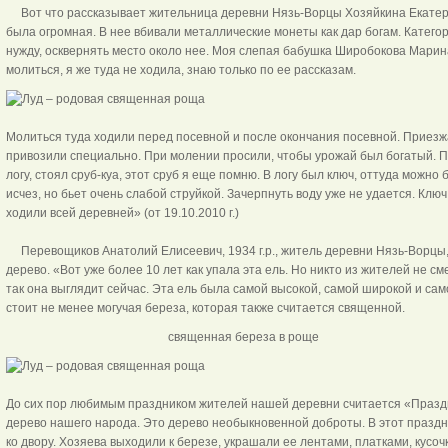
Вот что рассказывает жительница деревни Нязь-Ворцы Хозяйкина Екатери
была огромная. В нее вбивали металлические монеты как дар богам. Катего
нужду, осквернять место около нее. Моя слепая бабушка Широбокова Марина 
молиться, я же туда не ходила, знаю только по ее рассказам.
Молиться туда ходили перед посевной и после окончания посевной. Приезжа
привозили специально. При молении просили, чтобы урожай был богатый. По
логу, стоял сруб-куа, этот сруб я еще помню. В логу был ключ, оттуда можно 
исчез, но бьет очень слабой струйкой. Зачерпнуть воду уже не удается. Клю
ходили всей деревней» (от 19.10.2010 г.)
Перевощиков Анатолий Елисеевич, 1934 г.р., житель деревни Нязь-Ворцы, 
дерево. «Вот уже более 10 лет как упала эта ель. Но никто из жителей не см
так она выглядит сейчас. Эта ель была самой высокой, самой широкой и сам
стоит не менее могучая береза, которая также считается священной.
священная береза в ро
До сих пор любимым праздником жителей нашей деревни считается «Праздн
дерево нашего народа. Это дерево необыкновенной доброты. В этот праздни
ко двору. Хозяева выходили к березе, украшали ее лентами, платками, кусоч