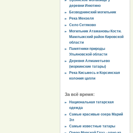
Эрзянское мольбище у
деревни Инютино
Безводнинский могильник
Река Мензеля
Село Сетяково
Могильник Атамановы Кости.
Мамлыжский район Кировской
области
Памятники природы
Ульяновской области
Деревня Алмаметьево
(моркинские татары)
Река Кисьмесь и Корсинская
колония цапли
За всё время:
Национальная татарская
одежда
Самые красивые озера Марий
Эл
Самые известные татары
Озеро Морской Глаз - одно из