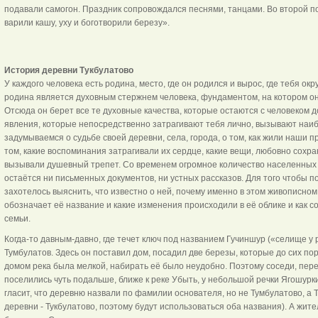
подавали самогон. Праздник сопровождался песнями, танцами. Во второй по
варили кашу, уху и боготворили березу».
История деревни Тукбулатово
У каждого человека есть родина, место, где он родился и вырос, где тебя о
родина является духовным стержнем человека, фундаментом, на котором он
Отсюда он берет все те духовные качества, которые остаются с человеком д
явления, которые непосредственно затрагивают тебя лично, вызывают наиб
задумываемся о судьбе своей деревни, села, города, о том, как жили наши п
том, какие воспоминания затрагивали их сердце, какие вещи, любовно сохр
вызывали душевный трепет. Со временем огромное количество населенных п
остаётся ни письменных документов, ни устных рассказов. Для того чтобы п
захотелось выяснить, что известно о ней, почему именно в этом живописном
обозначает её название и какие изменения происходили в её облике и как с
семьи.
Когда-то давным-давно, где течет ключ под названием Гучиншур («селище у
Тумбулатов. Здесь он поставил дом, посадил две березы, которые до сих по
домом река была мелкой, набирать её было неудобно. Поэтому соседи, пере
поселились чуть подальше, ближе к реке Убыть, у небольшой речки Ягошурки
гласит, что деревню назвали по фамилии основателя, но не Тумбулатово, а
деревни - Тукбулатово, поэтому будут использоваться оба названия). А жите