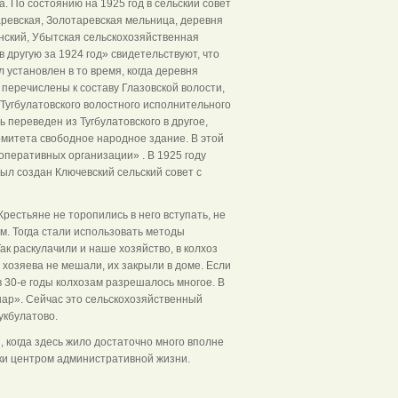
а. По состоянию на 1925 год в сельский совет
ревская, Золотаревская мельница, деревня
нский, Убытская сельскохозяйственная
 другую за 1924 год» свидетельствуют, что
 установлен в то время, когда деревня
 перечислены к составу Глазовской волости,
 Тугбулатовского волостного исполнительного
 переведен из Тугбулатовского в другое,
омитета свободное народное здание. В этой
оперативных организации» . В 1925 году
ыл создан Ключевский сельский совет с
рестьяне не торопились в него вступать, не
м. Тогда стали использовать методы
ак раскулачили и наше хозяйство, в колхоз
 хозяева не мешали, их закрыли в доме. Если
в 30-е годы колхозам разрешалось многое. В
нар». Сейчас это сельскохозяйственный
укбулатово.
 когда здесь жило достаточно много вполне
аки центром административной жизни.