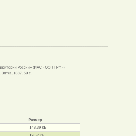
___________________________________________________
ерритории России» (ИАС «ООПТ РФ»)
Вятка, 1887. 59 с.
Размер
148.39 КБ
19.52 КБ