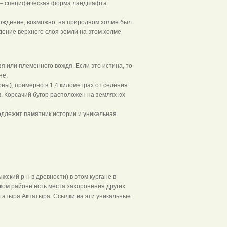
лм – специфическая форма ландшафта
схождение, возможно, на природном холме был
дение верхнего слоя земли на этом холме
я или племенного вождя. Если это истина, то
не.
оны), примерно в 1,4 километрах от селения
 Корсачий бугор расположен на землях к/х
подлежит памятник истории и уникальная
кий р-н в древности) в этом кургане в
ом районе есть места захоронения других
гатыря Акпатыра. Ссылки на эти уникальные