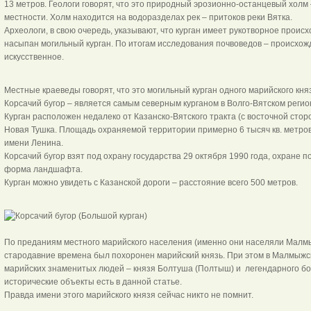
13 метров. Геологи говорят, что это природный эрозионно-останцевый хо
местности. Холм находится на водоразделах рек – притоков реки Вятка.
Археологи, в свою очередь, указывают, что курган имеет рукотворное прои
насыпан могильный курган. По итогам исследования почвоведов – происхож
искусственное.
Местные краеведы говорят, что это могильный курган одного марийского княз
Корсачий бугор – является самым северным курганом в Волго-Вятском регио
Курган расположен недалеко от Казанско-Вятского тракта (с восточной стор
Новая Тушка. Площадь охраняемой территории примерно 6 тысяч кв. метров.
имени Ленина.
Корсачий бугор взят под охрану государства 29 октября 1990 года, охране 
форма ландшафта.
Курган можно увидеть с Казанской дороги – расстояние всего 500 метров.
По преданиям местного марийского населения (именно они населяли Малмыжс
стародавние времена был похоронен марийский князь. При этом в Малмыжск
марийских знаменитых людей – князя Болтуша (Полтыш) и легендарного бо
исторические объекты есть в данной статье.
Правда имени этого марийского князя сейчас никто не помнит.