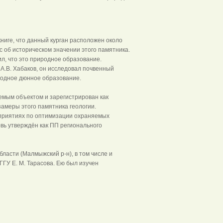
книге, что данный курган расположен около
с об историческом значении этого памятника.
ил, что это природное образование.
 А.В. Хабаков, он исследовал почвенный
иродное дюнное образование.
емым объектом и зарегистрирован как
амеры этого памятника геологии.
оприятиях по оптимизации охраняемых
вь утверждён как ПП регионального
бласти (Малмыжский р-н), в том числе и
ГУ Е. М. Тарасова. Ею был изучен