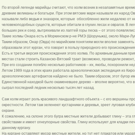
По второй легенде марийцы считают, что холм возник в незапамятные време
древние великаны и богатыри. При этом вятские мари называли их народ Ов
называли либо ведьм и знахарок, которые обособленно жили недалеко от н
человекоподобных существ, которые обитали в глухих лесах и оврагов. В ле
больших рек и озер, вытряхивали из лаптей горы песка – от этого появляли
Такие холмы Онара есть в Моркинском р-не РМЭ (Шоруньжа), около Мари-Луго
Таким образом, Онар (Овда) по марийским понятиям могли вполне заменят
образовали этот курган, что говорит в пользу природного его происхождения
Есть и третья версия происхождения этого холма. По архивным данным при
местах стали строить Казанско-Вятский тракт (возможно, проводили ремонт, 
При его создании погибло несколько работников – их, якобы, похоронили неда
Летом 1989 года в этих краях работала археологическая экспедиция из Киро
археологических артефактов найдено не было. Таким образом, этот бугор 
Единственной находкой было окаменевшее дерево – вполне вероятно, что в
сыграл последний ледник несколько тысяч лет назад.
Сам холм играет роль красивого ландшафтного объекта – с его вершины пр
окрестности. Летом там зеленеют кустарники и деревья, зреет луговая клуб
охране.
К сожалению, на склоне этого бугра местные жители добывают глину – эта
свойствами и имеет огнеупорные свойства. Глину используют для кладки печ
данному кургану.
На кургане оставляют мусор местные жители, но тут нет плакатов или указа