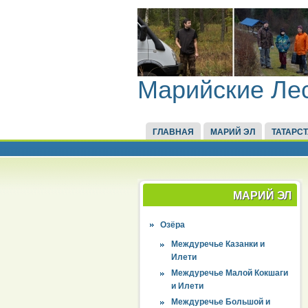
Марийские Ле
ГЛАВНАЯ
МАРИЙ ЭЛ
ТАТАРС
МАРИЙ ЭЛ
Озёра
Междуречье Казанки и
Илети
Междуречье Малой Кокшаги
и Илети
Междуречье Большой и