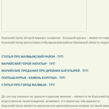
Корсачий бугор (второй вариант названия - Большой курган) – является па
Корсачий бугор расположен в Малмыжском районе Кировской области недал
СТАТЬЯ ПРО МАЛМЫЖСКИЙ РАЙОН - ТУТ!
МАРИЙСКИЙ ГЕРОЙ АКПАТЫР - ТУТ!
МАРИЙСКИЕ ПРЕДАНИЯ ПРО ДРЕВНИХ БОГАТЫРЕЙ - ТУТ!
ПОЛТЫШ-КУРЫК - КАМЕНЬ БОЛТУША - ТУТ!
СТАТЬЯ ПРО ГОРОД МАЛМЫЖ - ТУТ!
До сих пор ученные не пришли к единому мнению – является ли Корсачий бу
искусственное происхождение, возможно, что вероятны оба варианта.
Корсачий бугор является курганом или дюнообразным холмом, который имее