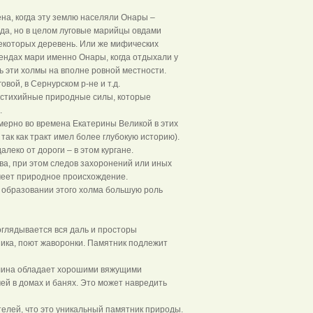
на, когда эту землю населяли Онары –
да, но в целом луговые марийцы овдами
екоторых деревень. Или же мифических
гендах мари именно Онары, когда отдыхали у
сь эти холмы на вполне ровной местности.
вой, в Сернурском р-не и т.д.
ь стихийные природные силы, которые
.
мерно во времена Екатерины Великой в этих
так как тракт имел более глубокую историю).
леко от дороги – в этом кургане.
ва, при этом следов захоронений или иных
имеет природное происхождение.
 образовании этого холма большую роль
оглядывается вся даль и просторы
ника, поют жаворонки. Памятник подлежит
 глина обладает хорошими вяжущими
ей в домах и банях. Это может навредить
телей, что это уникальный памятник природы.