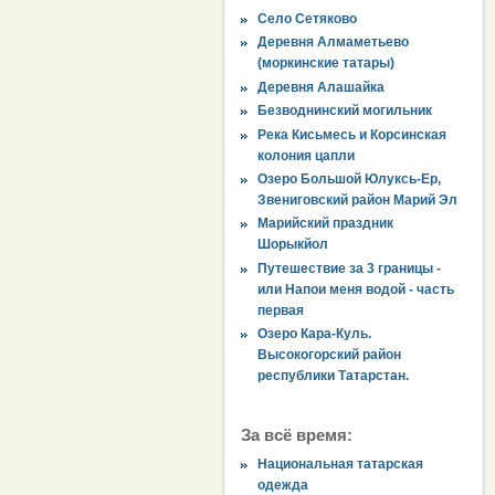
Село Сетяково
Деревня Алмаметьево
(моркинские татары)
Деревня Алашайка
Безводнинский могильник
Река Кисьмесь и Корсинская
колония цапли
Озеро Большой Юлуксь-Ер,
Звениговский район Марий Эл
Марийский праздник
Шорыкйол
Путешествие за 3 границы -
или Напои меня водой - часть
первая
Озеро Кара-Куль.
Высокогорский район
республики Татарстан.
За всё время:
Национальная татарская
одежда