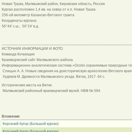
Новая Тушка, Малмыжский район, Кировская область, Россия
Курган расположен 1,4 км. на север от н.п. Новая Тушка.
256-ой километр Казанско-Вятского тракта.
Координаты кургана:
56°44' с.ш., 50°24' в.д.
_______________________________________________________________
ИСТОЧНИК ИНФОРМАЦИИ И ФОТО:
Команда Кочующие
Краеведческий сайт Малмыжского района.
Информационно-аналитическая система «Особо охраняемые природные т
Спицын А. А. Новые сведения на доисторическую археологию Вятского края. 
Худяков М. Древности Малмыжского уезда. Вятка, 1917. 64 с.
Исторические места на Вятке.
Малмыжский районный краеведческий музей. НВФ № 594.
Вложение
Корсачий бугор (Большой курган)
Корсачий бугор (Большой курган)