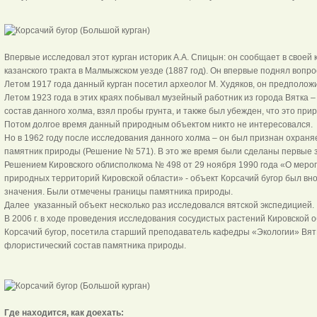
Впервые исследовал этот курган историк А.А. Спицын: он сообщает в своей 
казанского тракта в Малмыжском уезде (1887 год). Он впервые поднял вопро
Летом 1917 года данный курган посетил археолог М. Худяков, он предполож
Летом 1923 года в этих краях побывал музейный работник из города Вятка –
состав данного холма, взял пробы грунта, и также был убежден, что это пр
Потом долгое время данный природным объектом никто не интересовался.
Но в 1962 году после исследования данного холма – он был признан охраня
памятник природы (Решение № 571). В это же время были сделаны первые з
Решением Кировского облисполкома № 498 от 29 ноября 1990 года «О мер
природных территорий Кировской области» - объект Корсачий бугор был вно
значения. Были отмечены границы памятника природы.
Далее указанный объект несколько раз исследовался вятской экспедицией.
В 2006 г. в ходе проведения исследования сосудистых растений Кировской о
Корсачий бугор, посетила старший преподаватель кафедры «Экологии» ВятГ
флористический состав памятника природы.
Где находится, как доехать: