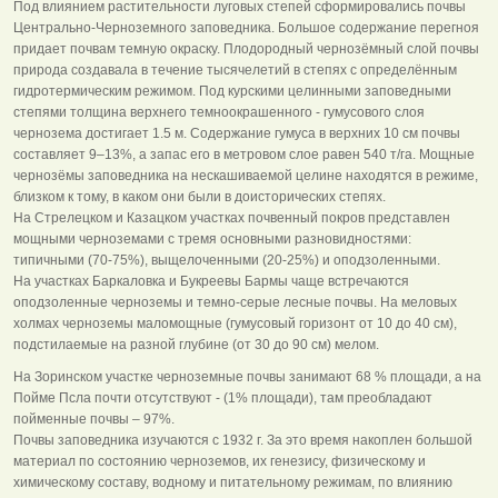
Под влиянием растительности луговых степей сформировались почвы
Центрально-Черноземного заповедника. Большое содержание перегноя
придает почвам темную окраску. Плодородный чернозёмный слой почвы
природа создавала в течение тысячелетий в степях с определённым
гидротермическим режимом. Под курскими целинными заповедными
степями толщина верхнего темноокрашенного - гумусового слоя
чернозема достигает 1.5 м. Содержание гумуса в верхних 10 см почвы
составляет 9–13%, а запас его в метровом слое равен 540 т/га. Мощные
чернозёмы заповедника на нескашиваемой целине находятся в режиме,
близком к тому, в каком они были в доисторических степях.
На Стрелецком и Казацком участках почвенный покров представлен
мощными черноземами с тремя основными разновидностями:
типичными (70-75%), выщелоченными (20-25%) и оподзоленными.
На участках Баркаловка и Букреевы Бармы чаще встречаются
оподзоленные черноземы и темно-серые лесные почвы. На меловых
холмах черноземы маломощные (гумусовый горизонт от 10 до 40 см),
подстилаемые на разной глубине (от 30 до 90 см) мелом.
На Зоринском участке черноземные почвы занимают 68 % площади, а на
Пойме Псла почти отсутствуют - (1% площади), там преобладают
пойменные почвы – 97%.
Почвы заповедника изучаются с 1932 г. За это время накоплен большой
материал по состоянию черноземов, их генезису, физическому и
химическому составу, водному и питательному режимам, по влиянию