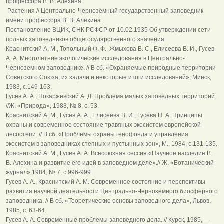
профессора В. В. Алёхина
Растения // Центрально-Чернозёмный государственный заповедник
имени профессора В. В. Алёхина
Постановление ВЦИК, СНК РСФСР от 10.02.1935 Об утверждении сети
полных заповедников общегосударственного значения
Краснитский А. М., Топольный Ф. Ф., Жмыхова В. С., Елисеева В. И., Гусев
А. А. Многолетние экологические исследования в Центрально-
Черноземном заповеднике. // В сб. «Охраняемые природные территории
Советского Союза, их задачи и некоторые итоги исследований», Минск,
1983, с.149-163.
Гусев А. А., Покаржевский А. Д. Проблема малых заповедных территорий.
//Ж. «Природа», 1983, № 8, с. 53.
Краснитский А. М., Гусев А. А., Елисеева В. И., Гусева Н. А. Принципы
охраны и современное состояние травяных экосистем европейской
лесостепи. // В сб. «Проблемы охраны генофонда и управления
экосистем в заповедниках степных и пустынных зон», М., 1984, с.131-135.
Краснитский А. М., Гусев А. А. Всесоюзная сессия «Научное наследие В.
В. Алехина и развитие его идей в заповедном деле».// Ж. «Ботанический
журнал»,1984, № 7, с.996-999.
Гусев А. А., Краснитский А. М. Современное состояние и перспективы
развития научной деятельности Центрально-Черноземного биосферного
заповедника. // В сб. «Теоретические основы заповедного дела», Львов,
1985, с. 63-64.
Гусев А. А. Современные проблемы заповедного дела. // Курск, 1985, —