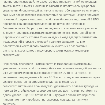
членистоногих (клещей, ногохвосток) насчитывают на той же площади
тысячи и сотни тысяч. Почвенные животные играют большую роль в
увеличении биологической активности почвы, обогащении ее жизненно
важными для развития высших растений веществами. Общая биомасса
почвенной фауны в несколько раз больше биомассы надземной! В ЦЧЗ
проведены обширные исследования по изучению почвенных
беспозвоночных. Территория заповедника стала эталонным участком
для мониторинга за животным населением почв в лесостепной зоне
Европейской части страны. Именно здесь в ходе двадцатипятилетних
исследований впервые в мировой практике фундаментально
рассмотрены место и роль почвенных животных в разложении
растительных остатков и в круговороте химических элементов в
экосистемах
Черноземы лесостепи – самые богатые микроорганизмами почвы
умеренного климата. И хотя микробные клетки очень малы, общая масса
их в метровом слое почвы составляет почти 20 тонн на гектар. На
черноземах выращивается более 80 % всего продовольственного зерна.
Однако, несмотря на огромные средства, вложенные в
сельскохозяйственное производство, урожайность полевых культур на
некогда богатейших черноземах вот уже два десятилетия остаётся на
одном уровне. Ещё 100 лет назад В.В. Докучаев писал, что чернозём
напоминает нам «арабскую чистокровную лошадь, загнанную и
забитую».