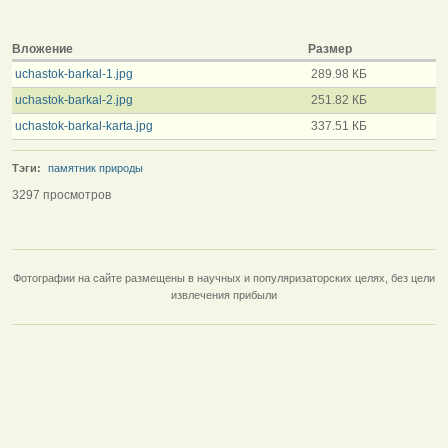
Вложение
Размер
uchastok-barkal-1.jpg
289.98 КБ
uchastok-barkal-2.jpg
251.82 КБ
uchastok-barkal-karta.jpg
337.51 КБ
Тэги:
памятник природы
3297 просмотров
Фотографии на сайте размещены в научных и популяризаторских целях, без цели
извлечения прибыли