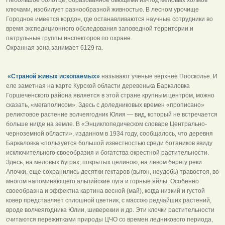
ключами, изобилует разнообразной живностью. В лесном урочище
Городное имеется кордон, где останавливаются научные сотрудники во
время экспедиционного обследования заповедной территории и
патрульные группы инспекторов по охране.
Охранная зона занимает 6129 га.
«Страной живых ископаемых»
называют ученые верхнее Поосколье. И
еле заметная на карте Курской области деревенька Баркаловка
Горшеченского района является в этой стране крупным центром, можно
сказать, «мегаполисом». Здесь с доледниковых времен «прописано»
реликтовое растение волчеягодник Юлия — вид, который не встречается
больше нигде на земле. В «Энциклопедическом словаре Центрально-
черноземной области», изданном в 1934 году, сообщалось, что деревня
Баркаловка «пользуется большой известностью среди ботаников ввиду
исключительного своеобразия и богатства окрестной растительности.
Здесь, на меловых буграх, покрытых целиною, на левом берегу реки
Апочки, еще сохранились десятки гектаров (выгон, неудобь) травостоя, во
многом напоминающего альпийские луга и горные яйлы. Особенно
своеобразна и эффектна картина весной (май), когда низкий и густой
ковер представляет сплошной цветник, с массою редчайших растений,
вроде волчеягодника Юлии, шиверекии и др. Эти клочки растительности
считаются пережитками природы ЦЧО со времен ледникового периода,