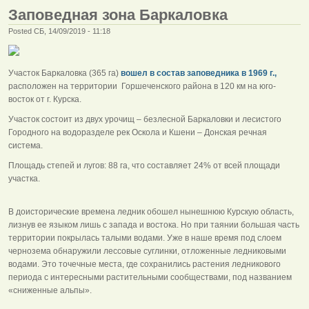
Заповедная зона Баркаловка
Posted СБ, 14/09/2019 - 11:18
Участок Баркаловка (365 га)
вошел в состав заповедника в 1969 г.,
расположен на территории Горшеченского района в 120 км на юго-
восток от г. Курска.
Участок состоит из двух урочищ – безлесной Баркаловки и лесистого
Городного на водоразделе рек Оскола и Кшени – Донская речная
система.
Площадь степей и лугов: 88 га, что составляет 24% от всей площади
участка.
В доисторические времена ледник обошел нынешнюю Курскую область,
лизнув ее языком лишь с запада и востока. Но при таянии большая часть
территории покрылась талыми водами. Уже в наше время под слоем
чернозема обнаружили лессовые суглинки, отложенные ледниковыми
водами. Это точечные места, где сохранились растения ледникового
периода с интересными растительными сообществами, под названием
«сниженные альпы».