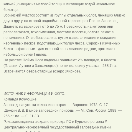
ключей, бьющих из меловой толщи и питающие водой небольшое
болотце.
Зоринский участок состоит из группы отдельных болот, лежащих близко
друг к другу, на второй надпойменной террасе рек Псел и Запселец.
Диаметр их варьирует от 5 до 75 м. Поверхность, на которой они
располагаются, всхолмленная, местами плоская, болота лежат в
понижениях. Они образовались путем выщелачивания и оседания
неогеновых песков, подстилающих толщу лесса. Сорок из изученных
болот - сфагновые - для степной зоны явление редкое, протекает
небольшой ручей Гнилец.
На участке Пойма Псла водоемы занимают 2% площади, а болота
(Плавни, Лутово и Запселецкое) почти половину участка – 238,7 га.
Встречаются озера-старицы (озеро Жирное).
______________________________________________________________
ИСТОЧНИК ИНФОРМАЦИИ И ФОТО:
Команда Кочующие
Заповедные уголки соловьиного края. — Воронеж, 1978. С. 17.
Дёжкин В. В. В мире заповедной природы. — М.: Сов. Россия, 1989. —
256 с.: ил. — С. 11-13.
Роль заповедника в охране природы РФ и Курского региона //
Центрально-Чернозёмный государственный заповедник имени