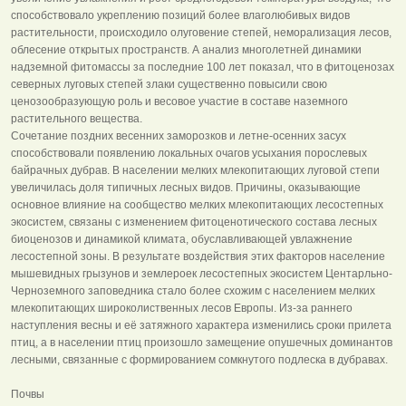
способствовало укреплению позиций более влаголюбивых видов
растительности, происходило олуговение степей, неморализация лесов,
облесение открытых пространств. А анализ многолетней динамики
надземной фитомассы за последние 100 лет показал, что в фитоценозах
северных луговых степей злаки существенно повысили свою
ценозообразующую роль и весовое участие в составе наземного
растительного вещества.
Сочетание поздних весенних заморозков и летне-осенних засух
способствовали появлению локальных очагов усыхания порослевых
байрачных дубрав. В населении мелких млекопитающих луговой степи
увеличилась доля типичных лесных видов. Причины, оказывающие
основное влияние на сообщество мелких млекопитающих лесостепных
экосистем, связаны с изменением фитоценотического состава лесных
биоценозов и динамикой климата, обуславливающей увлажнение
лесостепной зоны. В результате воздействия этих факторов население
мышевидных грызунов и землероек лесостепных экосистем Центарльно-
Черноземного заповедника стало более схожим с населением мелких
млекопитающих широколиственных лесов Европы. Из-за раннего
наступления весны и её затяжного характера изменились сроки прилета
птиц, а в населении птиц произошло замещение опушечных доминантов
лесными, связанные с формированием сомкнутого подлеска в дубравах.
Почвы