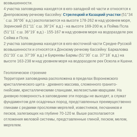
возвышенности.
4 участка заповедника находятся в юго-западной её части и относятся к
Днепровскому речному бассейну:
Стрелецкий и Казацкий участки
(51°34
´ с.ш. 36°06´ в.д.) располагаются на высоте 178-262 м над уровнем моря,
Зоринский (51°11´ с.ш. 36°24´ в.д.) - на высоте 169-200 м, а Пойма Псла
(51°11´ с.ш. 36°19´ в.д.) - 155-167 м над уровнем моря на водоразделе рек
Сейма и Псла.
2 участка заповедника находятся в юго-восточной части Средне-Русской
возвышенности и относятся к Донскому речному бассейну: Баркаловка
(51°33´ с.ш. 37°39´ в.д.) и Букреевы Бармы (51°30´ с.ш. 37°18´ в.д.) на
высоте 163-238 м над уровнем моря на водоразделе рек Оскола и Кшени.
Геологическое строение
Территория заповедника расположена в пределах Воронежского
кристаллического щита - древнего массива, сложенного гранито-
гнейсами, кристаллическими сланцами, железистыми кварцами. На
дневную поверхность в заповеднике эти породы не выходят, а служат
фундаментом для осадочных пород, представленных преимущественно
глинами с редкими прослоями мергелей, известняков, песчаников и
песков, залегающих на глубине 70-120 м. Выше располагаются
отложения меловой системы, представленные глиной, песком, мелом,
мергелем.