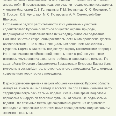
аномалией». В последующие годы эти участки неоднократно посещались
учеными-биологами С. В. Голицыным, Г. М. Зозулиньш, С. С. Левицким, Г.
Э. Гроссет, К. В. Арнольди, М. С. Гиляровым, А. М. Семеновой-Тян-
Шанской.
Сохранению редкой растительности этих уникальных участков
содействовало Курское областное общество охраны природы,
неоднократно организовывавшее их экспедиционное обследование.
Большая забота о сохранении растительности была проявлена Курским
облисполкомом. Еще в 1947 г. специальным решением Баркаловка и
Букреевы Бармы были взяты под особую охрану как памятники природы.
Интенсификация хозяйственной деятельности в .районе участков и
интересы улучшения их охраны потребовали заповедного режима. По
ходатайству Курского облисполкома Баркаловка и Букреевы Бармы были
включены в состав Центральночерноземного заповедника. Так сложилась
современная территория заповедника.
В доисторические времена ледник обошел нынешнюю Курскую область,
лизнув ее языком лишь с запада и востока. Но при таянии большая часть
территории покрылась талыми водами. Уже в наше время под слоем
чернозема обнаружили лессовые суглинки, отложенные ледниковыми
водами. Это точечные места, где сохранились растения ледникового
периода с интересными растительными сообществами, под названием
«сниженные альпы».