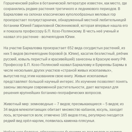
Горшеченский район в ботанической литературе известен, как место, где
сохранились редкие растения третичного и ледникового периодов. В
Баркаловке на склонах классических куполообразных меловых гор
произрастает полукустарничек, обнаруженный местной любительницей
ботаники Юлией Гавриловной Овсянниковой, которая впервые нашла его
и показала профессору Б.П. Козо-Полянскому. В честь неё ученый и
назвал это растение - волчеягодник Юлии.
На участке Баркаловка произрастает 652 вида сосудистых растений, из
них 5 видов (волчеягодник боровой (в. Юлии), касатик безлистный, рябчик
русский, ковыль перистый и красивейший) занесены в Красную книгу РФ.
Профессор Б.П. Козо-Полянский назвал Баркаловку и Букреевы Бармы в
числе нескольких других участков «страной живых ископаемых»,
выпустив под этим названием свою книгу. Живые ископаемые
представляют большой научный интерес. Их изучение позволяет понять
законы эволюции современной растительности, дает материал для
решения крупнейших ботанико-географических вопросов.
Животный мир: земноводные – 7 видов; пресмыкающиеся – 5 видов; из
34 видов млекопитающих обитает множество кабанов, косуль, заходит
лось, встречается волк; отмечено 165 видов птиц, регулярно гнездится
редкий вид орёл-карлик, появилась каменка-плясунья.
Небольшое болотце, образованное бьющими из-под меловых холмов