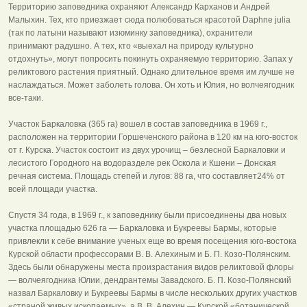
Территорию заповедника охраняют Александр Карханов и Андрей
Малыхин. Тех, кто приезжает сюда полюбоваться красотой Daphne julia
(так по латыни называют изюминку заповедника), охранители
принимают радушно. А тех, кто «выехал на природу культурно
отдохнуть», могут попросить покинуть охраняемую территорию. Запах у
реликтового растения приятный. Однако длительное время им лучше не
наслаждаться. Может заболеть голова. Он хоть и Юлия, но волчеягодник
все-таки.
Участок Баркаловка (365 га) вошел в состав заповедника в 1969 г.,
расположен на территории Горшеченского района в 120 км на юго-восток
от г. Курска. Участок состоит из двух урочищ – безлесной Баркаловки и
лесистого Городного на водоразделе рек Оскола и Кшени – Донская
речная система. Площадь степей и лугов: 88 га, что составляет24% от
всей площади участка.
Спустя 34 года, в 1969 г., к заповеднику были присоединены два новых
участка площадью 626 га — Баркаловка и Букреевы Бармы, которые
привлекли к себе внимание ученых еще во время посещения юго-востока
Курской области профессорами В. В. Алехиным и Б. П. Козо-Полянским.
Здесь были обнаружены места произрастания видов реликтовой флоры
— волчеягодника Юлии, дендрантемы Завадского. Б. П. Козо-Полянский
назвал Баркаловку и Букреевы Бармы в числе нескольких других участков
«страной живых ископаемых», а В. В. Алехин — Курской «ботанической