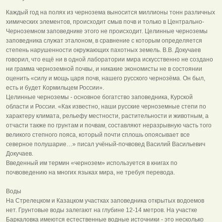
Каждый год на полях из чернозема выносится миллионы тонн различных
химических элементов, происходит смыв почв и только в Центрально-
Черноземном заповеднике этого не происходит. Целинные черноземы
заповедника служат эталоном, в сравнение с которым определяется
степень нарушенности окружающих пахотных земель. В.В. Докучаев
говорил, что ещё ни в одной лаборатории мира искусственно не создано
ни грамма черноземной почвы, и никакие экономисты не в состоянии
оценить «силу и мощь царя почв, нашего русского чернозёма. Он был,
есть и будет Кормильцем России».
Целинные черноземы - основное богатство заповедника, Курской
области и России. «Как известно, наши русские черноземные степи по
характеру климата, рельефу местности, растительности и животным, а
отчасти также по грунтам и почвам, составляют неразрывную часть того
великого степного пояса, который почти сплошь опоясывает все
северное полушарие…» писал учёный-почвовед Василий Васильевич
Докучаев.
Введенный им термин «чернозем» используется в книгах по
почвоведению на многих языках мира, не требуя перевода.
Воды
На Стрелецком и Казацком участках заповедника открытых водоемов
нет. Грунтовые воды залегают на глубине 12-14 метров. На участке
Баркаловка имеются естественные водные источники - это несколько