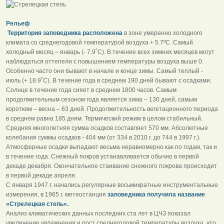
Рельеф
Территория заповедника расположена
в зоне умеренно холодного
климата со среднегодовой температурой воздуха + 5.7ºC. Самый
холодный месяц – январь (- 7.9˚С). В течение всех зимних месяцев могут
наблюдаться оттепели с повышением температуры воздуха выше 0.
Особенно часто они бывают в начале и конце зимы. Самый теплый -
июль (+ 18.9˚С). В течение года в среднем 190 дней бывают с осадками.
Солнце в течение года сияет в среднем 1800 часов. Самым
продолжительным сезоном года является зима – 130 дней, самым
коротким – весна – 63 дней. Продолжительность вегетационного периода
в среднем равна 185 дням. Термический режим в целом стабильный.
Средняя многолетняя сумма осадков составляет 570 мм. Абсолютные
колебания суммы осадков - 404 мм (от 334 в 2010 г. до 744 в 1997 г.).
Атмосферные осадки выпадают весьма неравномерно как по годам, так и
в течение года. Снежный покров устанавливается обычно в первой
декаде декабря. Окончательное стаивание снежного покрова происходит
в первой декаде апреля.
С января 1947 г. начались регулярные восьмикратные инструментальные
измерения, в 1965 г. метеостанция
заповедника получила название
«Стрелецкая степь».
Анализ климатических данных последних ста лет в ЦЧЗ показал
увеличение увлажнения и рост среднегодовой температуры воздуха, что