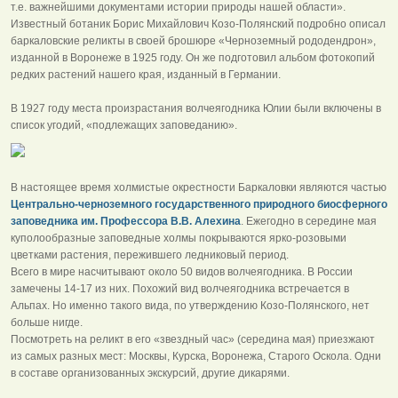
т.е. важнейшими документами истории природы нашей области».
Известный ботаник Борис Михайлович Козо-Полянский подробно описал
баркаловские реликты в своей брошюре «Черноземный рододендрон»,
изданной в Воронеже в 1925 году. Он же подготовил альбом фотокопий
редких растений нашего края, изданный в Германии.
В 1927 году места произрастания волчеягодника Юлии были включены в
список угодий, «подлежащих заповеданию».
В настоящее время холмистые окрестности Баркаловки являются частью
Центрально-черноземного государственного природного биосферного
заповедника им. Профессора В.В. Алехина
. Ежегодно в середине мая
куполообразные заповедные холмы покрываются ярко-розовыми
цветками растения, пережившего ледниковый период.
Всего в мире насчитывают около 50 видов волчеягодника. В России
замечены 14-17 из них. Похожий вид волчеягодника встречается в
Альпах. Но именно такого вида, по утверждению Козо-Полянского, нет
больше нигде.
Посмотреть на реликт в его «звездный час» (середина мая) приезжают
из самых разных мест: Москвы, Курска, Воронежа, Старого Оскола. Одни
в составе организованных экскурсий, другие дикарями.