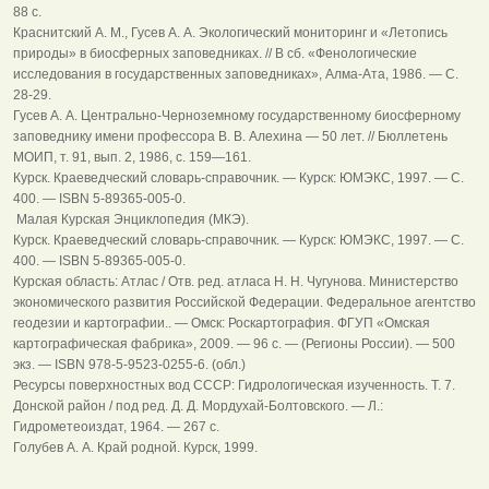
88 с.
Краснитский А. М., Гусев А. А. Экологический мониторинг и «Летопись
природы» в биосферных заповедниках. // В сб. «Фенологические
исследования в государственных заповедниках», Алма-Ата, 1986. — С.
28-29.
Гусев А. А. Центрально-Черноземному государственному биосферному
заповеднику имени профессора В. В. Алехина — 50 лет. // Бюллетень
МОИП, т. 91, вып. 2, 1986, с. 159—161.
Курск. Краеведческий словарь-справочник. — Курск: ЮМЭКС, 1997. — С.
400. — ISBN 5-89365-005-0.
Малая Курская Энциклопедия (МКЭ).
Курск. Краеведческий словарь-справочник. — Курск: ЮМЭКС, 1997. — С.
400. — ISBN 5-89365-005-0.
Курская область: Атлас / Отв. ред. атласа Н. Н. Чугунова. Министерство
экономического развития Российской Федерации. Федеральное агентство
геодезии и картографии.. — Омск: Роскартография. ФГУП «Омская
картографическая фабрика», 2009. — 96 с. — (Регионы России). — 500
экз. — ISBN 978-5-9523-0255-6. (обл.)
Ресурсы поверхностных вод СССР: Гидрологическая изученность. Т. 7.
Донской район / под ред. Д. Д. Мордухай-Болтовского. — Л.:
Гидрометеоиздат, 1964. — 267 с.
Голубев А. А. Край родной. Курск, 1999.