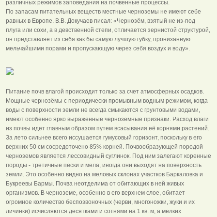
различных режимов заповедания на почвенные процессы.
По запасам питательных веществ местные черноземы не имеют себе
равных в Европе. В.В. Докучаев писал: «Чернозём, взятый не из-под
плуга или сохи, а в девственной степи, отличается зернистой структурой,
он представляет из себя как бы самую лучшую губку, пронизанную
мельчайшими порами и пропускающую через себя воздух и воду».
Питание почв влагой происходит только за счет атмосферных осадков.
Мощные чернозёмы с периодически промывным водным режимом, когда
воды с поверхности земли не всегда смыкаются с грунтовыми водами,
имеют особенно ярко выраженные черноземные признаки. Расход влаги
из почвы идет главным образом путем всасывания её корнями растений.
За лето сильнее всего иссушается гумусовый горизонт, поскольку в его
верхних 50 см сосредоточено 85% корней. Почвообразующей породой
черноземов является лессовидный суглинок. Под ним залегают коренные
породы - третичные пески и мела, иногда они выходят на поверхность
земли. Это особенно видно на меловых склонах участков Баркаловка и
Букреевы Бармы. Почва неотделима от обитающих в ней живых
организмов. В черноземе, особенно в его верхнем слое, обитает
огромное количество беспозвоночных (черви, многоножки, жуки и их
личинки) исчисляются десятками и сотнями на 1 кв. м, а мелких