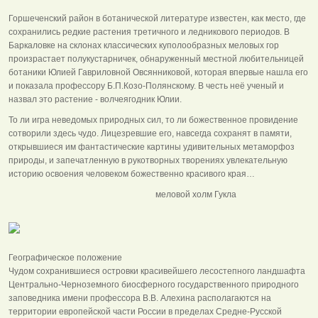
Горшеченский район в ботанической литературе известен, как место, где
сохранились редкие растения третичного и ледникового периодов. В
Баркаловке на склонах классических куполообразных меловых гор
произрастает полукустарничек, обнаруженный местной любительницей
ботаники Юлией Гавриловной Овсянниковой, которая впервые нашла его
и показала профессору Б.П.Козо-Полянскому. В честь неё ученый и
назвал это растение - волчеягодник Юлии.
То ли игра неведомых природных сил, то ли божественное провидение
сотворили здесь чудо. Лицезревшие его, навсегда сохранят в памяти,
открывшиеся им фантастические картины удивительных метаморфоз
природы, и запечатленную в рукотворных творениях увлекательную
историю освоения человеком божественно красивого края…
меловой холм Гукла
Географическое положение
Чудом сохранившиеся островки красивейшего лесостепного ландшафта
Центрально-Черноземного биосферного государственного природного
заповедника имени профессора В.В. Алехина располагаются на
территории европейской части России в пределах Средне-Русской