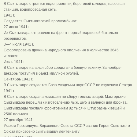
В Сыктывкаре строятся водоприемник, береговой колодец, насосная
станция, водопроводная сеть.
1941 г.
Создается Сыктывкарский промкомбинат.
27 июня 1941 г.
Из Сыктывкара отправлен на фронт первый маршевой батальон
резервистов.
3—4 июля 1941 г.
Сформирована дружина народного ополчения в количестве 3645
человек.
Июль 1941 г.
В Сыктывкаре начался сбор средств на боевую технику. За ноябрь-
декабрь поступил в банк1 миллион рублей.
Сентябрь 1941 г.
В Сыктывкаре создается База Академии наук СССР по изучению Севера.
1941 г.
В Сыктывкаре создана комиссия по сбору теплых вещей. Мастерские
Сыктывкара перешли к изготовлению лыж, шуб и валенок для фронта.
Сыктывкарцы послали фронтовикам 82 тысячи штук разных вещей и
2500 посылок.
27 декабря 1941 г.
Указом Президиума Верховного Совета СССР звание Героя Советского
Союза присвоено сыктывкарцу лейтенанту