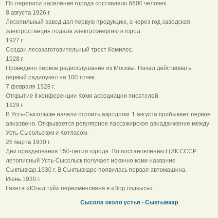
По переписи население города составляло 6600 человек.
8 августа 1926 г.
Лесопильный завод дал первую продукцию, а через год заводская
электростанция подала электроэнергию в город.
1927 г.
Создан лесозаготовительный трест Комилес.
1928 г.
Проведено первое радиослушание из Москвы. Начал действовать
первый радиоузел на 100 точек.
7 февраля 1928 г.
Открытие II конференции Коми ассоциации писателей.
1929 г.
В Усть-Сысольске начали строить аэродром. 1 августа прибывает первое
авиазвено. Открывается регулярное пассажирское авиадвижение между
Усть-Сысольском и Котласом.
26 марта 1930 г.
Дни празднования 150-летия города. По постановлению ЦИК СССР
летописный Усть-Сысольск получает исконно коми название
Сыктывкар.1930 г. В Сыктывкаре появилась первая автомашина.
Июнь 1930 г.
Газета «Югыд туй» переименована в «Вор лэдзысь».
Сысола около устья - Сыктывкар