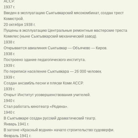
АССР.
1937 г.
Введен в эксплуатацию Сыктывкарский мясокомбинат, создан трест
Комистрой.
20 октября 1938 г.
Пущены в эксплуатацию Центральные ремонтные мастерские треста
Комилес (ныне Сыктывкарский механический завод).
1938 г.
Открывается авиалиния Сыктывкар — Объячево — Киров.
1938 г.
Построено здание педагогического института.
1939 г.
По переписи население Сыктывкара — 26 000 человек.
1939 г.
Создан ансамбль песни и пляски Коми АССР.
1939 г.
Открыт Институт усовершенствования учителей.
1940 г.
Стал работать кинотеатр «Родина».
1940 г.
В Сыктывкаре создан русский драматический театр.
Январь 1941 г.
В затоне «Красный водник» начато строительство судоверфи.
Февраль 1941 г.