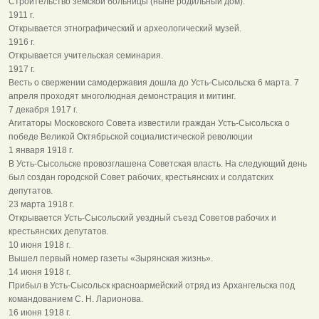
Строительство земской больницы (ныне родильный дом).
1911 г.
Открывается этнографический и археологический музей.
1916 г.
Открывается учительская семинария.
1917 г.
Весть о свержении самодержавия дошла до Усть-Сысольска 6 марта. 7
апреля проходят многолюдная демонстрация и митинг.
7 декабря 1917 г.
Агитаторы Московского Совета известили граждан Усть-Сысольска о
победе Великой Октябрьской социалистической революции
1 января 1918 г.
В Усть-Сысольске провозглашена Советская власть. На следующий день
был создан городской Совет рабочих, крестьянских и солдатских
депутатов.
23 марта 1918 г.
Открывается Усть-Сысольский уездный съезд Советов рабочих и
крестьянских депутатов.
10 июня 1918 г.
Вышел первый номер газеты «Зырянская жизнь».
14 июня 1918 г.
Прибыл в Усть-Сысольск красноармейский отряд из Архангельска под
командованием С. Н. Ларионова.
16 июня 1918 г.