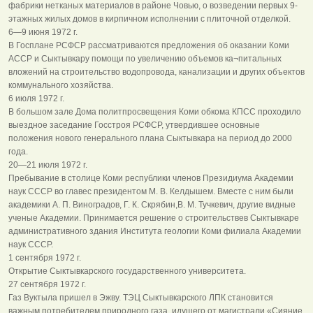
фабрики нетканых материалов в районе Човью, о возведении первых 9-
этажных жилых домов в кирпичном исполнении с плиточной отделкой.
6—9 июня 1972 г.
В Госплане РСФСР рассматриваются предложения об оказании Коми
АССР и Сыктывкару помощи по увеличению объемов ка¬питальных
вложений на строительство водопровода, канализации и других объектов
коммунального хозяйства.
6 июля 1972 г.
В большом зале Дома политпросвещения Коми обкома КПСС проходило
выездное заседание Госстроя РСФСР, утвердившее основные
положения нового генерального плана Сыктывкара на период до 2000
года.
20—21 июля 1972 г.
Пребывание в столице Коми республики членов Президиума Академии
наук СССР во главес президентом М. В. Келдышем. Вместе с ним были
академики А. П. Виноградов, Г. К. Скрябин,В. М. Тучкевич, другие видные
ученые Академии. Принимается решение о строительствев Сыктывкаре
административного здания Института геологии Коми филиала Академии
наук СССР.
1 сентября 1972 г.
Открытие Сыктывкарского государственного университета.
27 сентября 1972 г.
Газ Вуктыла пришел в Эжву. ТЭЦ Сыктывкарского ЛПК становится
важным потребителем природного газа, идущего от магистрали «Сияние