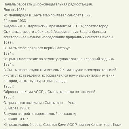
Начала работать широковещательная радиостанция.
Январь 1933 г.
Из Ленинграда в Сыктывкар прилетел самолет ПО-2.
24 июня 1933 г.
Академик А. П. Карпинский, президент АН СССР, посетил город
Сыктывкар вместе с бригадой Академии наук. Задача бригады —
всестороннее научное исследование природных богатств Печоры.
1933 г.
В Сыктывкаре появился первый автобус.
1934 г.
Открыты мастерские по ремонту судов в затоне «Красный водник».
1934 г.
В Сыктывкаре создан комплексный Коми научно-исследовательский
институт краеведения, который явился научным центром изучения
истории, языка, культуры коми народа.
1936 г.
Образована Коми АССР, и Сыктывкар стал ее столицей.
1936 г.
Открывается авиалиния Сыктывкар — Ухта.
30 марта 1936 г.
Вступил в строй четырехрамный лесозавод.
23 июня 1937 г.
XI чрезвычайный съезд Советов Коми АССР принял Конституцию Коми