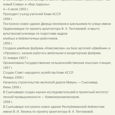
новый Север» и «Вор лэдзысь».
4—5 июля 1955 г.
Проходил I съезд учителей Коми АССР.
1956 г.
Построено новое здание Дворца пионеров и школьников по улице имени
Орджоникидзе по проекту архитектора Ф. А. Тентюковой; открыто
культпросветучилище по подготовке кадров
клубных и библиотечных работников.
1956 г.
Создана швейная фабрика «Комсомолка» на базе артелей «Швейник» и
«Прогресс», начали работать мебельная и кондитерская фабрики.
21 января 1957 г.
Организована Государственная сельскохозяйственная опытная станция.
1957 г.
Создан Совет народного хозяйства Коми АССР.
Январь 1958 г.
Началось строительство железной дороги Микунь — Сыктывкар.
Июнь 1958 г.
В Сыктывкаре создан научно-исследовательский и проектный институт
лесной промышленности — Комигипрониилеспром.
1958 г.
В Сыктывкаре построено новое здание Республиканской библиотеки
имени В. И. Ленина по проекту архитектора Ф. А. Тентюковой.