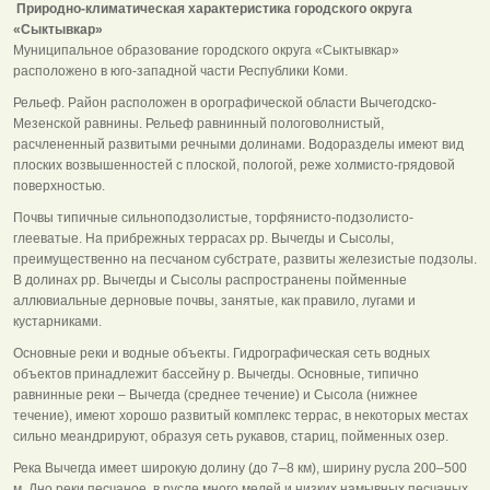
Природно-климатическая характеристика городского округа
«Сыктывкар»
Муниципальное образование городского округа «Сыктывкар»
расположено в юго-западной части Республики Коми.
Рельеф. Район расположен в орографической области Вычегодско-
Мезенской равнины. Рельеф равнинный пологоволнистый,
расчлененный развитыми речными долинами. Водоразделы имеют вид
плоских возвышенностей с плоской, пологой, реже холмисто-грядовой
поверхностью.
Почвы типичные сильноподзолистые, торфянисто-подзолисто-
глееватые. На прибрежных террасах рр. Вычегды и Сысолы,
преимущественно на песчаном субстрате, развиты железистые подзолы.
В долинах рр. Вычегды и Сысолы распространены пойменные
аллювиальные дерновые почвы, занятые, как правило, лугами и
кустарниками.
Основные реки и водные объекты. Гидрографическая сеть водных
объектов принадлежит бассейну р. Вычегды. Основные, типично
равнинные реки – Вычегда (среднее течение) и Сысола (нижнее
течение), имеют хорошо развитый комплекс террас, в некоторых местах
сильно меандрируют, образуя сеть рукавов, стариц, пойменных озер.
Река Вычегда имеет широкую долину (до 7–8 км), ширину русла 200–500
м. Дно реки песчаное, в русле много мелей и низких намывных песчаных