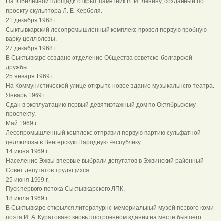
На Юбилейной площади открыт памятник В. И. Ленину, созданный по
проекту скульптора Л. Е. Кербеля.
21 декабря 1968 г.
Сыктывкарский лесопромышленный комплекс провел первую пробную
варку целлюлозы.
27 декабря 1968 г.
В Сыктывкаре создано отделение Общества советско-болгарской
дружбы.
25 января 1969 г.
На Коммунистической улице открыто новое здание музыкального театра.
Январь 1969 г.
Сдан в эксплуатацию первый девятиэтажный дом по Октябрьскому
проспекту.
Май 1969 г.
Лесопромышленный комплекс отправил первую партию сульфатной
целлюлозы в Венгерскую Народную Республику.
14 июня 1969 г.
Население Эжвы впервые выбрали депутатов в Эжвинский районный
Совет депутатов трудящихся.
25 июня 1969 г.
Пуск первого потока Сыктывкарского ЛПК.
18 июля 1969 г.
В Сыктывкаре открылся литературно-мемориальный музей первого коми
поэта И. А. Куратоваво вновь построенном здании на месте бывшего