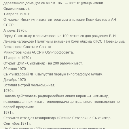
деревянного дома, где он жил в 1861 —1865 гг. (улица имени
Орджоникидзе).
1 апреля 1970 г.
Открылся Институт языка, литературы и истории Коми филиала АН
СССР.
Апрель 1970 г.
Город Сыктывкар в ознаменование 100-летия со дня рождения В. И.
Ленина награжден Памятным знаменем Коми обкома КПСС, Превидиума
Верховного Совета и Совета
Министров Коми АССР и Обл-профсовета.
17 апреля 1970 г.
Открыт ЦУМ «Сыктывкар» на 200 рабочих мест.
30 июня 1970 г.
Сыктывкарский ЛПК выпустил первую типографскую бумагу.
Декабрь 1970 г.
Вступил в строй мелькомбинат.
1970 г.
Начала действовать радиорелейная линия Киров —Сыктывкар,
позволившая принимать телепередачи центрального телевидения по
первой программе.
1971 г.
Строится отвод от газопровода «Сияние Севера» на Сыктывкар.
Сентябрь 1971 г.
На Сыктывкарском ЛПК государственная комиссия приняла в