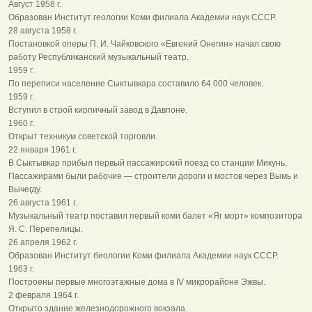
Август 1958 г.
Образован Институт геологии Коми филиала Академии наук СССР.
28 августа 1958 г.
Постановкой оперы П. И. Чайковского «Евгений Онегин» начал свою
работу Республиканский музыкальный театр.
1959 г.
По переписи население Сыктывкара составило 64 000 человек.
1959 г.
Вступил в строй кирпичный завод в Давпоне.
1960 г.
Открыт техникум советской торговли.
22 января 1961 г.
В Сыктывкар прибыл первый пассажирский поезд со станции Микунь.
Пассажирами были рабочие — строители дороги и мостов через Вымь и
Вычегду.
26 августа 1961 г.
Музыкальный театр поставил первый коми балет «Яг морт» композитора
Я. С. Перепелицы.
26 апреля 1962 г.
Образован Институт биологии Коми филиала Академии наук СССР.
1963 г.
Построены первые многоэтажные дома в IV микрорайоне Эжвы.
2 февраля 1964 г.
Открыто здание железнодорожного вокзала.