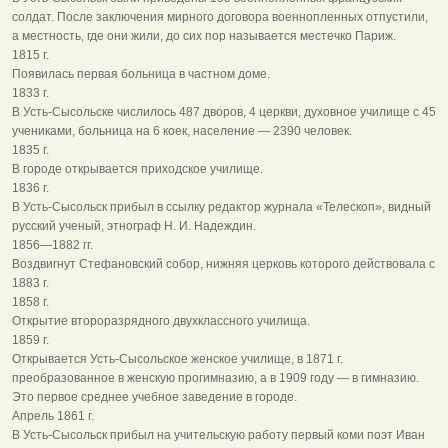
солдат. После заключения мирного договора военнопленных отпустили,
а местность, где они жили, до сих пор называется местечко Париж.
1815 г.
Появилась первая больница в частном доме.
1833 г.
В Усть-Сысольске числилось 487 дворов, 4 церкви, духовное училище с 45
учениками, больница на 6 коек, население — 2390 человек.
1835 г.
В городе открывается приходское училище.
1836 г.
В Усть-Сысольск прибыл в ссылку редактор журнала «Телескоп», видный
русский ученый, этнограф Н. И. Надеждин.
1856—1882 гг.
Воздвигнут Стефановский собор, нижняя церковь которого действовала с
1883 г.
1858 г.
Открытие второразрядного двухклассного училища.
1859 г.
Открывается Усть-Сысольское женское училище, в 1871 г.
преобразованное в женскую прогимназию, а в 1909 году — в гимназию.
Это первое среднее учебное заведение в городе.
Апрель 1861 г.
В Усть-Сысольск прибыл на учительскую работу первый коми поэт Иван