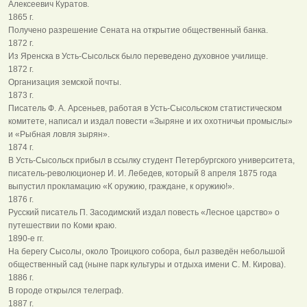
Алексеевич Куратов.
1865 г.
Получено разрешение Сената на открытие общественный банка.
1872 г.
Из Яренска в Усть-Сысольск было переведено духовное училище.
1872 г.
Организация земской почты.
1873 г.
Писатель Ф. А. Арсеньев, работая в Усть-Сысольском статистическом
комитете, написал и издал повести «Зыряне и их охотничьи промыслы»
и «Рыбная ловля зырян».
1874 г.
В Усть-Сысольск прибыл в ссылку студент Петербургского университета,
писатель-революционер И. И. Лебедев, который 8 апреля 1875 года
выпустил прокламацию «К оружию, граждане, к оружию!».
1876 г.
Русский писатель П. Засодимский издал повесть «Лесное царство» о
путешествии по Коми краю.
1890-е гг.
На берегу Сысолы, около Троицкого собора, был разведён небольшой
общественный сад (ныне парк культуры и отдыха имени С. М. Кирова).
1886 г.
В городе открылся телеграф.
1887 г.