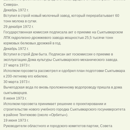
Севера».
Декабрь 1972 г.
Вступил в строй новый молочный завод, который перерабатывает 60
тонн молока в сутки.
29 декабря 1972 г.
Государственная комиссия подписала акт о приемке на Сыктывкарском
ЛПК гидролизно-дрожжевого завода мощностью 25,5 тысячи тонн
кормовых белковых дрожжей в год.
Декабрь 1972 г.
Вступил в строй Дом быта. Подписан акт госкомиссии о приемке в
эксплуатацию Дома культуры Сыктывкарского механического завода.
27 марта 1973 г.
Исполком горсовета рассмотрел и одобрил план подготовки Сыктывкара
к 200-летнему его юбилею.
30 марта 1973 г.
Вычегодская вода по вновь проложенному водопроводу пришла в дома
сыктывкарцев.
8 июня 1973 г.
Исполком горсовета принимает решение о проектировании и
строительстве нового учебного городка Сыктывкарского госуниверситета
в районе Тентюково (около «Орбиты»).
19 июня 1973 г.
Руководители областного и городского комитетов партии, Совета