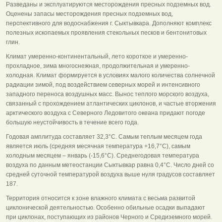
Разведаны и эксплуатируются месторождения пресных подземных вод.
Оценены запасы месторождения пресных подземных вод,
перспективного для водоснабжения г. Сыктывкара. Дополняют комплекс
полезных ископаемых проявления стекольных песков и бентонитовых
глин.
Климат умеренно-континентальный, лето короткое и умеренно-
прохладное, зима многоснежная, продолжительная и умеренно-
холодная. Климат формируется в условиях малого количества солнечной
радиации зимой, под воздействием северных морей и интенсивного
западного переноса воздушных масс. Вынос теплого морского воздуха,
связанный с прохождением атлантических циклонов, и частые вторжения
арктического воздуха с Северного Ледовитого океана придают погоде
большую неустойчивость в течение всего года.
Годовая амплитуда составляет 32,3°С. Самым теплым месяцем года
является июль (средняя месячная температура +16,7°С), самым
холодным месяцем – январь (-15,6°С). Среднегодовая температура
воздуха по данным метеостанции Сыктывкар равна 0,4°С. Число дней со
средней суточной температурой воздуха выше нуля градусов составляет
187.
Территория относится к зоне влажного климата с весьма развитой
циклонической деятельностью. Особенно обильные осадки выпадают
при циклонах, поступающих из районов Черного и Средиземного морей.