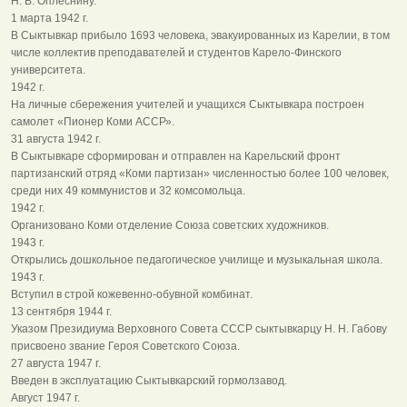
Н. В. Оплеснину.
1 марта 1942 г.
В Сыктывкар прибыло 1693 человека, эвакуированных из Карелии, в том
числе коллектив преподавателей и студентов Карело-Финского
университета.
1942 г.
На личные сбережения учителей и учащихся Сыктывкара построен
самолет «Пионер Коми АССР».
31 августа 1942 г.
В Сыктывкаре сформирован и отправлен на Карельский фронт
партизанский отряд «Коми партизан» численностью более 100 человек,
среди них 49 коммунистов и 32 комсомольца.
1942 г.
Организовано Коми отделение Союза советских художников.
1943 г.
Открылись дошкольное педагогическое училище и музыкальная школа.
1943 г.
Вступил в строй кожевенно-обувной комбинат.
13 сентября 1944 г.
Указом Президиума Верховного Совета СССР сыктывкарцу Н. Н. Габову
присвоено звание Героя Советского Союза.
27 августа 1947 г.
Введен в эксплуатацию Сыктывкарский гормолзавод.
Август 1947 г.