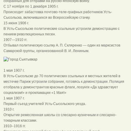
собранных для отправки на русско-японскую войну.
С 17 ноября по 1 декабря 1905 г.
Происходит забастовка почтово-теле-графных работников Усть-
Сысольска, включившихся во Всероссийскую стачку.
15 июня 1906 г.
В Усть-Сысольске политические ссыльные устроили демонстрацию с
пением революционных песен.
1907—1910 гг.
Отбывал политическую ссылку А. П. Скляренко — один из марксистов
Самарской группы, организованной В. И. Лениным.
1 мая 1907 г.
В Усть-Сысольске до 70 политических ссыльных и местных жителей в
местечке Париж устроили собрание, готовясь к демонстрации. Полиция
отобрала у демонстрантов красные флаги, лозунги «Да здравствует
социализм!» и прокламации «1 Мая!»
1 мая 1907 г.
Первый съезд учителей Усть-Сысольского уезда.
1910 г.
Открытие ремесленная школы со слесарно-кузнечным и слесарно-
токарным классами.
1910–1916 гг.