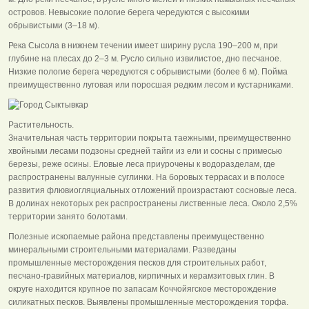
островов. Невысокие пологие берега чередуются с высокими
обрывистыми (3–18 м).
Река Сысола в нижнем течении имеет ширину русла 190–200 м, при
глубине на плесах до 2–3 м. Русло сильно извилистое, дно песчаное.
Низкие пологие берега чередуются с обрывистыми (более 6 м). Пойма
преимущественно луговая или поросшая редким лесом и кустарниками.
Растительность.
Значительная часть территории покрыта таежными, преимущественно
хвойными лесами подзоны средней тайги из ели и сосны с примесью
березы, реже осины. Еловые леса приурочены к водоразделам, где
распространены валунные суглинки. На боровых террасах и в полосе
развития флювиогляциальных отложений произрастают сосновые леса.
В долинах некоторых рек распространены лиственные леса. Около 2,5%
территории занято болотами.
Полезные ископаемые района представлены преимущественно
минеральными строительными материалами. Разведаны
промышленные месторождения песков для строительных работ,
песчано-гравийных материалов, кирпичных и керамзитовых глин. В
округе находится крупное по запасам Коччойягское месторождение
силикатных песков. Выявлены промышленные месторождения торфа.