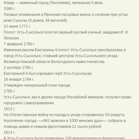
Изкар — каменный город (Тентюково), могильник X века.
1586 г.
Первые упоминания в Яренских писцовых книгах о селении при устье
реки Сысолы (9 домов, 48 жителей).
22 июня 1771 г.
Погост Усть-Сысольск посетил видный русский ученый, академик И. И.
Лепехин.
7 февраля 1780 г.
Именным указом Екатерины II погост Усть-Сысольск преобразован в
город Усть-Сысольск, ставший центром Усть-Сысольского уезда
Великоустюжской области Вологодского наместничества
2 октября 1780 г.
Екатериной II был учрежден герб Усть-Сысольска.
16 января 1784 г.
Утвержден генеральный план города.
1785 г.
Усть-Сысольск, как и другие города Российской империи, получил право
городового самоуправления
1812 г.
На Отечественную войну из города и уезда отправилось 53 рекрута.
Население города —«961 мужских и 1000 женских душ»— собрало в
помощь армии и семьям фронтовиков 12 тысяч рублей.
1814 г.
В Усть-Сысольск были приведены 100 военнопленных французских