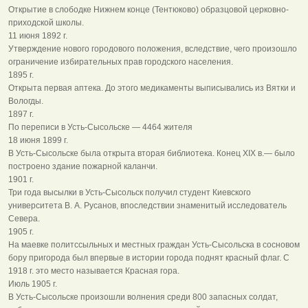
Открытие в слободке Нижнем конце (Тентюково) образцовой церковно-
приходской школы.
11 июня 1892 г.
Утверждение нового городового положения, вследствие, чего произошло
ограничение избирательных прав городского населения.
1895 г.
Открыта первая аптека. До этого медикаменты выписывались из Вятки и
Вологды.
1897 г.
По переписи в Усть-Сысольске — 4464 жителя
18 июня 1899 г.
В Усть-Сысольске была открыта вторая библиотека. Конец XIX в.— было
построено здание пожарной каланчи.
1901 г.
Три года высылки в Усть-Сысольск получил студент Киевского
университета В. А. Русанов, впоследствии знаменитый исследователь
Севера.
1905 г.
На маевке политссыльных и местных граждан Усть-Сысольска в сосновом
бору пригорода был впервые в истории города поднят красный флаг. С
1918 г. это место называется Красная гора.
Июль 1905 г.
В Усть-Сысольске произошли волнения среди 800 запасных солдат,