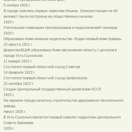
5 ноября 1920 г.
В городе зажглись первые лампочки Ильича. Электростанция на 40
киловатт была построена на общественных началах.
1920 г.
Учительская семинария преобразована в педагогический техникум.
1920 г.
Образовано Коми книжное издательство. Издан первый коми букварь.
22 августа 1921 г.
Декретом ВЦИК образована Коми автономная область с центром в
городе Усть-Сысольске.
11 января 1922 г.
Состоялся первый областной съезд Советов.
14 февраля 1922 г.
Состоялся первый областной съезд профсоюзов.
22 октября 1922 г.
Создан Центральный государственный архив Коми АССР.
1925 г.
На окраине города началось строительство двухрамного лесопильного
завода.
Август 1925 г.
В Усть-Сысольск прилетел первый самолет-гидроплан Центрального
Совета Авиахима.
1926 г.