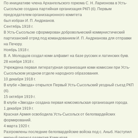
По инициативе члена Архангельского горкома С. Н. Ларионова в Усть-
Сысольске создана партийная организация РКП (б). Первым
председателем организационного комитета
был избран И. П. Андрианов.
Сентябрь 1918 г.
В Усть-Сысольске сформирован добровольческий коммунистический
партизанский отряд под командованием И. П. Андрианова для отправки
на Печору.
Ноябрь 1918 г.
В. А. Молодцов создал коми алфавит на базе русских и латинских букв.
28 ноября 1918 г.
Учреждена первая литературная организация коми комиссии при Усть-
Сысольском уездном отделе народного образования.
10 декабря 1918 г.
В клубе «Звезда» открылся Первый Усть-Сысольский уездный съезд РКП
(б).
15 октября 1919 г.
В клубе «Звезда» создана первая комсомольская организация города.
1 декабря 1919 г.
Красная Армия освободила Усть-Сысольск от белогвардейских
формирований.
4 марта 1920 г.
Разгромлены последние белогвардейские войска под с. Аныб. Наступил
мирный период развития Коми края.