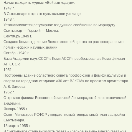
Начал выходить журнал «Войвыв кодаув».
1947 г.
В Сыктывкаре открыто музыкальное училище.
1948 г.
Устанавливается регулярное воздушное сообщение по маршруту
Сыктывкар — Горький — Москва.
Сентябрь 1949 г.
Создано Коми отделение Всесоюзного общества по распространению
политических и научных знаний.
Октябрь 1949 г.
База Академии наук СССР в Коми АССР преобразована в Коми филиал
АН СССР.
1951 г.
Построены здание областного совета профсоюзов и Дом физкультуры и
спорта на городском стадионе «30 лет ВЛКСМ» по проектам архитектора
А. В. Зикеева.
1952 г.
Открылся филиал Всесоюзной заочной Ленинградской лесотехнической
академии.
Январь 1955 г.
Совет Министров РСФСР утвердил новый генеральный план застройки
Сыктывкара.
18 марта 1955 г.
В Сыктывкаре стала выходить газета «Красное знамя» вместо газет «За