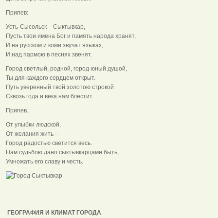
Припев:
Усть-Сысольск – Сыктывкар,
Пусть твои имена Бог и память народа хранят,
И на русском и коми звучат языках,
И над пармою в песнях звенят.
Город светлый, родной, город юный душой,
Ты для каждого сердцем открыт.
Путь уверенный твой золотою строкой
Сквозь года и века нам блестит.
Припев.
От улыбки людской,
От желания жить –
Город радостью светится весь.
Нам судьбою дано сыктывкарцами быть,
Умножать его славу и честь.
ГЕОГРАФИЯ И КЛИМАТ ГОРОДА