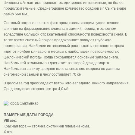
Циклоны с Атлантики приносят осадки менее интенсивные, но более
продолжительные. Среднегодовое количество осадков в г. Сыктывкаре
равно 560 мм.
Снежный покров является фактором, оказывающим существенное
влияние на формирование климата в зимний период, в основном
вследствие большой отражательной способности поверхности снега. В
то же время снежный покров предохраняет почву от глубокого
промерзания. Наиболее интенсивный рост высоты снежного покрова
идет от ноября к январю, в месяцы с наибольшей повторяемостью
циклонической погоды, когда сохраняются основные запасы снега.
Наибольшей величины он достигает во второй декаде марта.
Наибольшая за зиму средняя высота снежного покрова по данным
снегомерной съемки в лесу составляет 70 см.
В целом за год преобладают ветры юго-западного, южного направления.
Среднегодовая скорость ветра 4,0 м/с.
ПАМЯТНЫЕ ДАТЫ ГОРОДА
VIII век.
Красная гора — стоянка охотников племени коми.
X век.