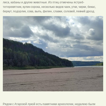
лиса, кабаны и другие животные. Из птиц отмечены ястреб-
тетеревятник, кулик-сорока, несколько видов чаек, утки, чирки, бекас,
беркут, подорлик, сова, выпь, филин, славки, соловей, певчий дрозд.
Рядом с Атарской лукой есть памятники археологии, недалеко были