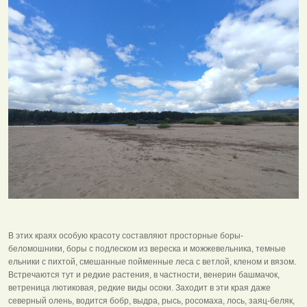
В этих краях особую красоту составляют просторные боры-
беломошники, боры с подлеском из вереска и можжевельника, темные
ельники с пихтой, смешанные пойменные леса с ветлой, кленом и вязом.
Встречаются тут и редкие растения, в частности, венерин башмачок,
ветреница лютиковая, редкие виды осоки. Заходит в эти края даже
северный олень, водится бобр, выдра, рысь, росомаха, лось, заяц-беляк,