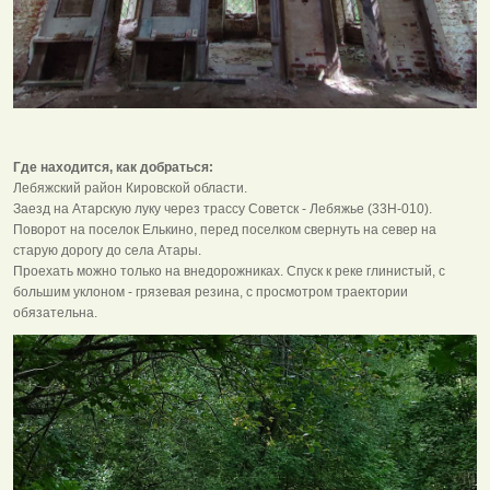
Где находится, как добраться:
Лебяжский район Кировской области.
Заезд на Атарскую луку через трассу Советск - Лебяжье (33Н-010).
Поворот на поселок Елькино, перед поселком свернуть на север на
старую дорогу до села Атары.
Проехать можно только на внедорожниках. Спуск к реке глинистый, с
большим уклоном - грязевая резина, с просмотром траектории
обязательна.