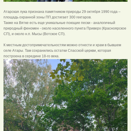
Атарская лука признана памятником природы 29 октября 1990 года –
площадь охранной зоны ПП достигает 300 гектаров.
Также на Вятке есть еще уникальные поющие пески - аналогичный
природный феномен - около населенного пункта Приверх (Красноярское
СП), и около н.п. Мысы (Вотское СП).
К местным достопримечательностям можно отнести и храм в бывшем
селе Атары. Там сохранились остатки Спасской церкви, которая
построена в середине 18-го века.