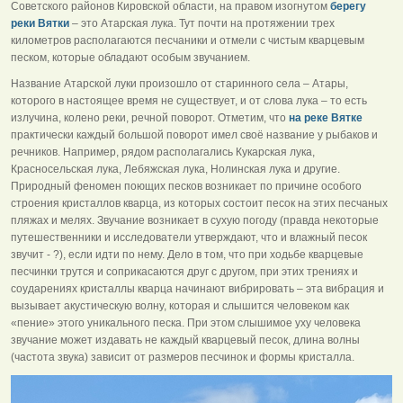
Советского районов Кировской области, на правом изогнутом
берегу
реки Вятки
– это Атарская лука. Тут почти на протяжении трех
километров располагаются песчаники и отмели с чистым кварцевым
песком, которые обладают особым звучанием.
Название Атарской луки произошло от старинного села – Атары,
которого в настоящее время не существует, и от слова лука – то есть
излучина, колено реки, речной поворот. Отметим, что
на реке Вятке
практически каждый большой поворот имел своё название у рыбаков и
речников. Например, рядом располагались Кукарская лука,
Красносельская лука, Лебяжская лука, Нолинская лука и другие.
Природный феномен поющих песков возникает по причине особого
строения кристаллов кварца, из которых состоит песок на этих песчаных
пляжах и мелях. Звучание возникает в сухую погоду (правда некоторые
путешественники и исследователи утверждают, что и влажный песок
звучит - ?), если идти по нему. Дело в том, что при ходьбе кварцевые
песчинки трутся и соприкасаются друг с другом, при этих трениях и
соударениях кристаллы кварца начинают вибрировать – эта вибрация и
вызывает акустическую волну, которая и слышится человеком как
«пение» этого уникального песка. При этом слышимое уху человека
звучание может издавать не каждый кварцевый песок, длина волны
(частота звука) зависит от размеров песчинок и формы кристалла.