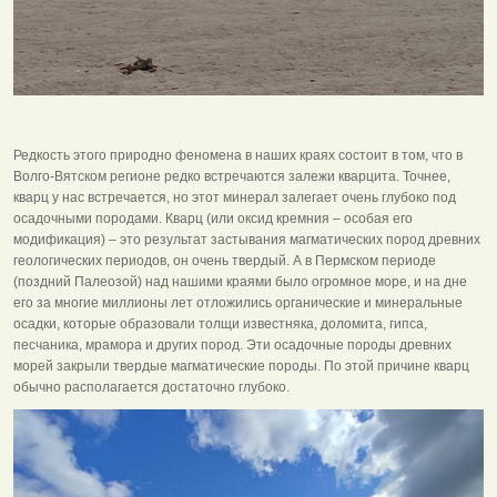
Редкость этого природно феномена в наших краях состоит в том, что в
Волго-Вятском регионе редко встречаются залежи кварцита. Точнее,
кварц у нас встречается, но этот минерал залегает очень глубоко под
осадочными породами. Кварц (или оксид кремния – особая его
модификация) – это результат застывания магматических пород древних
геологических периодов, он очень твердый. А в Пермском периоде
(поздний Палеозой) над нашими краями было огромное море, и на дне
его за многие миллионы лет отложились органические и минеральные
осадки, которые образовали толщи известняка, доломита, гипса,
песчаника, мрамора и других пород. Эти осадочные породы древних
морей закрыли твердые магматические породы. По этой причине кварц
обычно располагается достаточно глубоко.