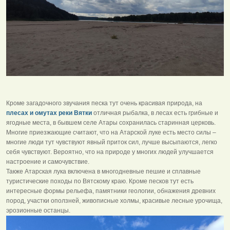
Кроме загадочного звучания песка тут очень красивая природа, на
плесах и омутах реки Вятки
отличная рыбалка, в лесах есть грибные и
ягодные места, в бывшем селе Атары сохранилась старинная церковь.
Многие приезжающие считают, что на Атарской луке есть место силы –
многие люди тут чувствуют явный приток сил, лучше высыпаются, легко
себя чувствуют. Вероятно, что на природе у многих людей улучшается
настроение и самочувствие.
Также Атарская лука включена в многодневные пешие и сплавные
туристические походы по Вятскому краю. Кроме песков тут есть
интересные формы рельефа, памятники геологии, обнажения древних
пород, участки оползней, живописные холмы, красивые лесные урочища,
эрозионные останцы.