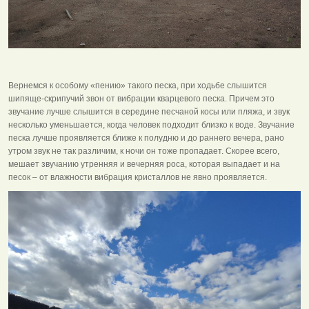
Вернемся к особому «пению» такого песка, при ходьбе слышится
шипяще-скрипучий звон от вибрации кварцевого песка. Причем это
звучание лучше слышится в середине песчаной косы или пляжа, и звук
несколько уменьшается, когда человек подходит близко к воде. Звучание
песка лучше проявляется ближе к полудню и до раннего вечера, рано
утром звук не так различим, к ночи он тоже пропадает. Скорее всего,
мешает звучанию утренняя и вечерняя роса, которая выпадает и на
песок – от влажности вибрация кристаллов не явно проявляется.