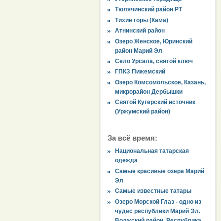
Тюлячинский район РТ
Тихие горы (Кама)
Атнинский район
Озеро Женское, Юринский
район Марий Эл
Село Урсала, святой ключ
ГПКЗ Пижемский
Озеро Комсомольское, Казань,
микрорайон Дербышки
Святой Кугерский источник
(Уржумский район)
За всё время:
Национальная татарская
одежда
Самые красивые озера Марий
Эл
Самые известные татары
Озеро Морской Глаз - одно из
чудес республики Марий Эл.
Волжский район, Республика