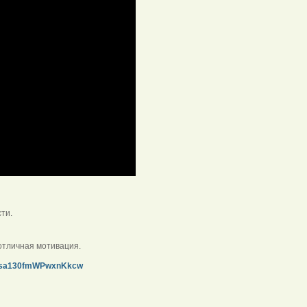
ти.
отличная мотивация.
i4sa130fmWPwxnKkcw