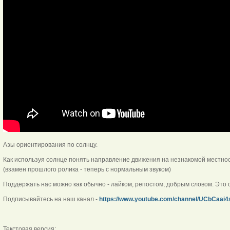
Азы ориентирования по солнцу.
Как используя солнце понять направление движения на незнакомой местнос
(взамен прошлого ролика - теперь с нормальным звуком)
Поддержать нас можно как обычно - лайком, репостом, добрым словом. Это 
Подписывайтесь на наш канал -
https://www.youtube.com/channel/UCbCaa
Текстовая версия: