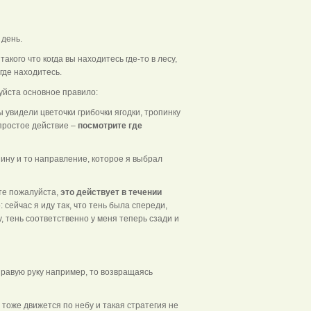
день.
акого что когда вы находитесь где-то в лесу,
где находитесь.
уйста основное правило:
 увидели цветочки грибочки ягодки, тропинку
 простое действие –
посмотрите где
ину и то направление, которое я выбрал
те пожалуйста,
это действует в течении
: сейчас я иду так, что тень была спереди,
, тень соответственно у меня теперь сзади и
 правую руку например, то возвращаясь
тоже движется по небу и такая стратегия не