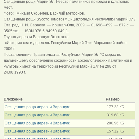
Священные рощи Марий Эл. Реестр памятников природы и культовых
мест.
Фото: Михаил Скобелев, Василий Метронов.
Священные рощи (кусото, юмото) // Энциклопедия Республики Марий Эл /
Отв. ред. Н. И. Сараева. — Йошкар-Ола, 2009. — С. 698—699. — 872 с. —
3505 экз. — ISBN 978-5-94950-049-1.
Группа деревни Варангуж Вконтакте.
«История сел и деревень Республики Марий Эл». Моркинский район.
2006 г.
Постановление Правительства Республики Марий Эл "О мерах по
дальнейшему обеспечению сохранности археологических памятников и
культовых мест на территории Республики Марий Эл" № 298 от
24.08.1993 г.
Вложение
Размер
Священная роща деревни Варангуж
177.33 КБ
Священная роща деревни Варангуж
319.68 КБ
Священная роща деревни Варангуж
200.96 КБ
Священная роща деревни Варангуж
157.12 КБ