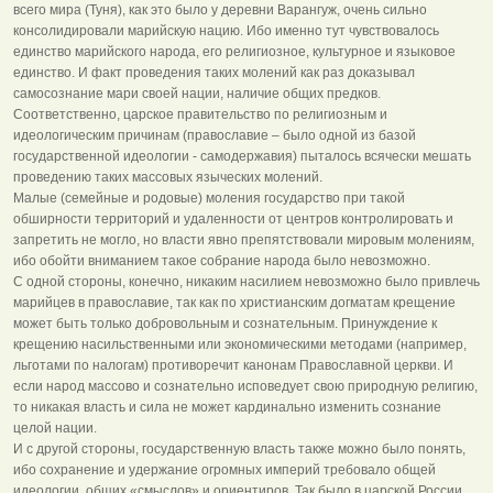
всего мира (Туня), как это было у деревни Варангуж, очень сильно
консолидировали марийскую нацию. Ибо именно тут чувствовалось
единство марийского народа, его религиозное, культурное и языковое
единство. И факт проведения таких молений как раз доказывал
самосознание мари своей нации, наличие общих предков.
Соответственно, царское правительство по религиозным и
идеологическим причинам (православие – было одной из базой
государственной идеологии - самодержавия) пыталось всячески мешать
проведению таких массовых языческих молений.
Малые (семейные и родовые) моления государство при такой
обширности территорий и удаленности от центров контролировать и
запретить не могло, но власти явно препятствовали мировым молениям,
ибо обойти вниманием такое собрание народа было невозможно.
С одной стороны, конечно, никаким насилием невозможно было привлечь
марийцев в православие, так как по христианским догматам крещение
может быть только добровольным и сознательным. Принуждение к
крещению насильственными или экономическими методами (например,
льготами по налогам) противоречит канонам Православной церкви. И
если народ массово и сознательно исповедует свою природную религию,
то никакая власть и сила не может кардинально изменить сознание
целой нации.
И с другой стороны, государственную власть также можно было понять,
ибо сохранение и удержание огромных империй требовало общей
идеологии, общих «смыслов» и ориентиров. Так было в царской России,