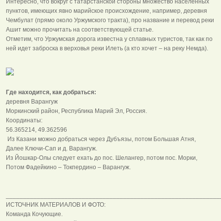
Интересно, что вокруг с татарстанской стороны множество населенных
пунктов, имеющих явно марийское происхождение, например, деревня
Чембулат (прямо около Уржумского тракта), про название и перевод реки
Ашит можно прочитать на соответствующей статье.
Отметим, что Уржумская дорога известна у сплавных туристов, так как по
ней идет заброска в верховья реки Илеть (а кто хочет – на реку Немда).
Где находится, как добраться:
деревня Варангуж
Моркинский район, Республика Марий Эл, Россия.
Координаты:
56.365214, 49.362596
Из Казани можно добраться через Дубъязы, потом Большая Атня,
Далее Ключи-Сап и д. Варангуж.
Из Йошкар-Олы следует ехать до пос. Шелангер, потом пос. Морки,
Потом Фадейкино – Токпердино – Варангуж.
______________________________________________________________
ИСТОЧНИК МАТЕРИАЛОВ И ФОТО:
Команда Кочующие.