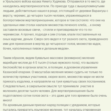
и Уральского войска казака Никиту Худякова. Отправился в то место, где
находились жертвоприносители. По приезде туда с вышеупомянутыми
людьми, действительно нашел в роще, отстоящей от деревни Варангуш с
версту, черемис, до четырех тысяч человек, упражняющихся в
богопротивном жертвоприношении, которое в том состояло: что они на
зделанных ими столах наклали множества печеного хлеба, ...к оному
заставили восковые свечи, - стояли и приговаривали что-то по-
черемисски. А прочил, подходя к сим столам, клали поставленныя на
оных кадочки, деньги. Сверх сего видел я тут разного скота, приведенного
ими для принесения в жертву до четырехсот голов, множество кадок,
бочек, наполненных пивом и деланым медом».
Таким образом, видим буквально массовое (всемирное) моление
марийцев числом до 4-5 тысяч (только мужского пола), что вызвало
беспокойство в органах власти, в полиции, в духовном управлении
Казанской епархии. О масштабах моления можно судить не только по
количеству прямых участников, скорее всего, множество мари не могли
приехать издалека, и направляли на туня кумалтыш своих посланников.
Следовательно, в сакральном смысле тут принимали участие в
молениях десятки тысяч человек. Для жертвоприношения было
подготовлено сотни голов скота – это даже для того времени было очень
много!
По архивным данным приехал наряд полиции с урядником, которые
пытались прекратить языческое моление, тут началась откровенная