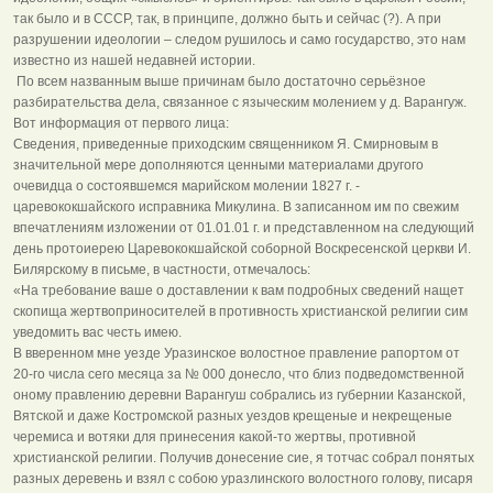
так было и в СССР, так, в принципе, должно быть и сейчас (?). А при
разрушении идеологии – следом рушилось и само государство, это нам
известно из нашей недавней истории.
По всем названным выше причинам было достаточно серьёзное
разбирательства дела, связанное с языческим молением у д. Варангуж.
Вот информация от первого лица:
Сведения, приведенные приходским священником Я. Смирновым в
значительной мере дополняются ценными материалами другого
очевидца о состоявшемся марийском молении 1827 г. -
царевококшайского исправника Микулина. В записанном им по свежим
впечатлениям изложении от 01.01.01 г. и представленном на следующий
день протоиерею Царевококшайской соборной Воскресенской церкви И.
Билярскому в письме, в частности, отмечалось:
«На требование ваше о доставлении к вам подробных сведений нащет
скопища жертвоприносителей в противность христианской религии сим
уведомить вас честь имею.
В вверенном мне уезде Уразинское волостное правление рапортом от
20-го числа сего месяца за № 000 донесло, что близ подведомственной
оному правлению деревни Варангуш собрались из губернии Казанской,
Вятской и даже Костромской разных уездов крещеные и некрещеные
черемиса и вотяки для принесения какой-то жертвы, противной
христианской религии. Получив донесение сие, я тотчас собрал понятых
разных деревень и взял с собою уразлинского волостного голову, писаря