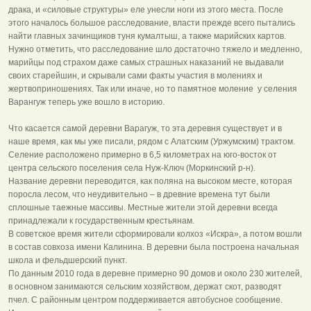
драка, и «силовые структуры» еле унесли ноги из этого места. После
этого началось большое расследование, власти прежде всего пытались
найти главных зачинщиков туня кумалтыш, а также марийских картов.
Нужно отметить, что расследование шло достаточно тяжело и медленно,
марийцы под страхом даже самых страшных наказаний не выдавали
своих старейшин, и скрывали сами факты участия в молениях и
жертвоприношениях. Так или иначе, но то памятное моление у селения
Варангуж теперь уже вошло в историю.
Что касается самой деревни Варагуж, то эта деревня существует и в
наше время, как мы уже писали, рядом с Алатским (Уржумским) трактом.
Селение расположено примерно в 6,5 километрах на юго-восток от
центра сельского поселения села Нуж-Ключ (Моркинский р-н).
Название деревни переводится, как поляна на высоком месте, которая
поросла лесом, что неудивительно – в древние времена тут были
сплошные таежные массивы. Местные жители этой деревни всегда
принадлежали к государственным крестьянам.
В советское время жители сформировали колхоз «Искра», а потом вошли
в состав совхоза имени Калинина. В деревни была построена начальная
школа и фельдшерский пункт.
По данным 2010 года в деревне примерно 90 домов и около 230 жителей,
в основном занимаются сельским хозяйством, держат скот, разводят
пчел. С районным центром поддерживается автобусное сообщение.