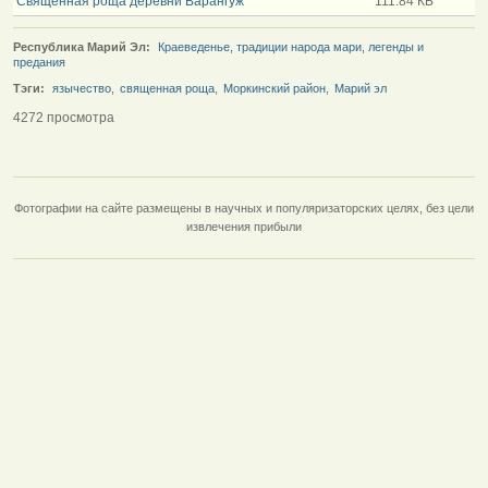
Священная роща деревни Варангуж
111.84 КБ
Республика Марий Эл:
Краеведенье, традиции народа мари, легенды и
предания
Тэги:
язычество
,
священная роща
,
Моркинский район
,
Марий эл
4272 просмотра
Фотографии на сайте размещены в научных и популяризаторских целях, без цели
извлечения прибыли