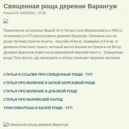
Священная роща деревни Варангуж
Posted СР, 24/02/2021 - 07:08
Практически на границе Марий Эл и Татарстана (Моркинский р-н РМЭ и
Атнинский р-н РТ) расположена деревня Варангуж. Основана она на
речке Уртемка (приток Ашита – бассейн Илети), примерно в 5-6 км. от
древнего Алатского тракта, который вел из Казани на Уржум и на Вятку.
Деревня Варангуж известна всемарийской мировой кюсото - Священная
роща Тӱня кӱсото, где проводили и сейчас проводят мировые моления.
СТАТЬИ И ССЫЛКИ ПРО СВЯЩЕННЫЕ РОЩИ - ТУТ!
СТАТЬЯ ПРО МОЛЕНИЕ В БЕЛОЙ БЕРЕЗОВОЙ РОЩЕ
СТАТЬЯ ПРО МОЛЕНИЕ В ДУБОВОЙ РОЩЕ
СТАТЬЯ ПРО МАРИЙСКИЙ НАРОД
ТУНЯ КУМАЛТЫШ В БЕЛОЙ РОЩЕ - ТУТ!