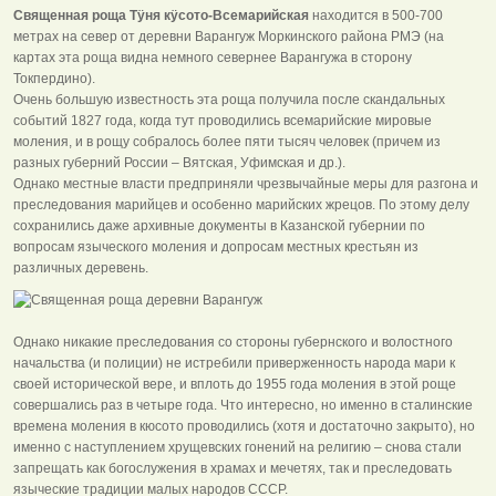
Священная роща Тӱня кӱсото-Всемарийская
находится в 500-700
метрах на север от деревни Варангуж Моркинского района РМЭ (на
картах эта роща видна немного севернее Варангужа в сторону
Токпердино).
Очень большую известность эта роща получила после скандальных
событий 1827 года, когда тут проводились всемарийские мировые
моления, и в рощу собралось более пяти тысяч человек (причем из
разных губерний России – Вятская, Уфимская и др.).
Однако местные власти предприняли чрезвычайные меры для разгона и
преследования марийцев и особенно марийских жрецов. По этому делу
сохранились даже архивные документы в Казанской губернии по
вопросам языческого моления и допросам местных крестьян из
различных деревень.
Однако никакие преследования со стороны губернского и волостного
начальства (и полиции) не истребили приверженность народа мари к
своей исторической вере, и вплоть до 1955 года моления в этой роще
совершались раз в четыре года. Что интересно, но именно в сталинские
времена моления в кюсото проводились (хотя и достаточно закрыто), но
именно с наступлением хрущевских гонений на религию – снова стали
запрещать как богослужения в храмах и мечетях, так и преследовать
языческие традиции малых народов СССР.