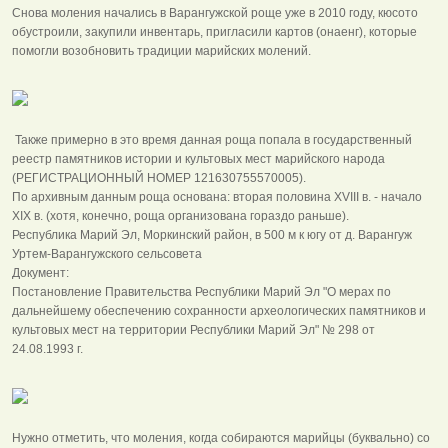
Снова моления начались в Варангужской роще уже в 2010 году, кюсото
обустроили, закупили инвентарь, пригласили картов (онаенг), которые
помогли возобновить традиции марийских молений.
Также примерно в это время данная роща попала в государственный
реестр памятников истории и культовых мест марийского народа
(РЕГИСТРАЦИОННЫЙ НОМЕР 121630755570005).
По архивным данным роща основана: вторая половина XVIII в. - начало
XIX в. (хотя, конечно, роща организована гораздо раньше).
Республика Марий Эл, Моркинский район, в 500 м к югу от д. Варангуж
Уртем-Варангужского сельсовета
Документ:
Постановление Правительства Республики Марий Эл "О мерах по
дальнейшему обеспечению сохранности археологических памятников и
культовых мест на территории Республики Марий Эл" № 298 от
24.08.1993 г.
Нужно отметить, что моления, когда собираются марийцы (буквально) со