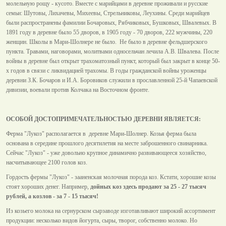
молельную рощу - кусото. Вместе с марийцами в деревне проживали и русские
семьи: Шутовы, Лихачевы, Михеевы, Стрельниковы, Леухины. Среди марийцев
были распространены фамилии Бочаровых, Рябчиковых, Бушковых, Швалевых. В
1891 году в деревне было 55 дворов, в 1905 году - 70 дворов, 222 мужчины, 220
женщин. Школы в Мари-Шолнере не было. Не было в деревне фельдшерского
пункта. Травами, наговорами, молитвами односельчан лечила А.В. Швалева. После
войны в деревне был открыт трахоматозный пункт, который был закрыт в конце 50-
х годов в связи с ликвидацией трахомы. В годы гражданской войны уроженцы
деревни З.К. Бочаров и И.А. Боровиков служили в прославленной 25-й Чапаевской
дивизии, воевали против Колчака на Восточном фронте.
ОСОБОЙ ДОСТОПРИМЕЧАТЕЛЬНОСТЬЮ ДЕРЕВНИ ЯВЛЯЕТСЯ:
Ферма "Лукоз" располагается в деревне Мари-Шолнер. Козья ферма была
основана в середине прошлого десятилетия на месте заброшенного свинарника.
Сейчас "Лукоз" - уже довольно крупное динамично развивающееся хозяйство,
насчитывающее 2100 голов коз.
Гордость фермы "Лукоз" - зааненская молочная порода коз. Кстати, хорошие козы
стоят хороших денег. Например,
дойных коз здесь продают за 25 - 27 тысяч
рублей, а козлов - за 7 - 15 тысяч!
Из козьего молока на сернурском сырзаводе изготавливают
широкий ассортимент
продукции
: несколько видов йогурта, сыры, творог, собственно молоко. Но