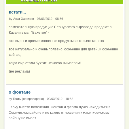
кстати...
by
Ахат Хафизов
-
07/03/2012 - 08:36
замечательную продукцию Сернурского сырзавода продают в
Казани в маг. "Бахетле" -
это сыры и прочие молочные продукты из козьего молока -
всё натурально и очень полезно, особенно для детей, и особенно
сейчас,
когда сыр стали бухтить кокосовым маслом!
(не реклама)
о фонтане
by
Гость (не проверено)
-
09/03/2012 - 18:32
Хочу внести пояснения. Фонтан и ферма лукоз находиться в
Сернурском районе и не какого отношения к маритурекскому
району не имеет.