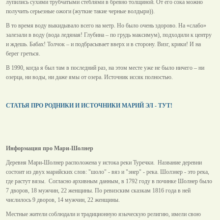
лупились сухими трубчатыми стеблями в бревно толщиной. От его сока можно
получить серьезные ожоги (жуткие такие черные волдыри)).
В то время воду выкидывало всего на метр. Но было очень здорово. На «слабо»
залезали в воду (вода ледяная! Глубина – по грудь максимум), подходили к центру
и ждешь. Бабах! Толчок – и подбрасывает вверх и в сторону. Визг, крики! И на
берег греться.
В 1990, когда я был там в последний раз, на этом месте уже не было ничего – ни
озерца, ни воды, ни даже ямы от озера. Источник иссяк полностью.
СТАТЬЯ ПРО РОДНИКИ И ИСТОЧНИКИ МАРИЙ ЭЛ - ТУТ!
Информация про Мари-Шолнер
Деревня Мари-Шолнер расположена у истока реки Туречки. Название деревни
состоит из двух марийских слов: "шоло" - вяз и "энер" - река. Шолэнер - это река,
где растут вязы. Согласно архивным данным, в 1792 году в починке Шолнер было
7 дворов, 18 мужчин, 22 женщины. По ревизским сказкам 1816 года в ней
числилось 9 дворов, 14 мужчин, 22 женщины.
Местные жители соблюдали и традиционную языческую религию, имели свою