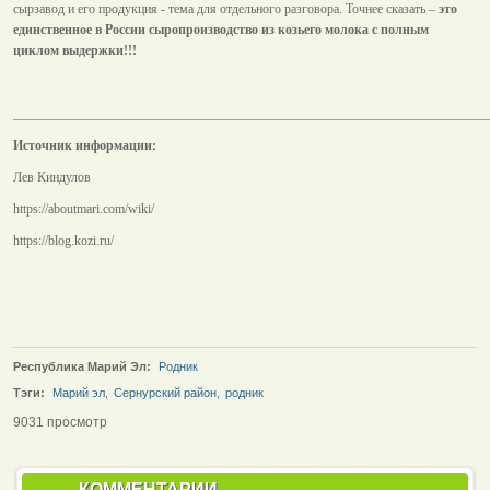
сырзавод и его продукция - тема для отдельного разговора. Точнее сказать –
это
единственное в России сыропроизводство из козьего молока с полным
циклом выдержки!!!
________________________________________________________________________
Источник информации:
Лев Киндулов
https://aboutmari.com/wiki/
https://blog.kozi.ru/
Республика Марий Эл:
Родник
Тэги:
Марий эл
,
Сернурский район
,
родник
9031 просмотр
КОММЕНТАРИИ