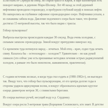
Если ехать от Сернура на север, по старой трассе в Киров, в паре километрах есть
поворот направо, в деревню Мари-Шолнер. Лет 40 назад за этой деревней
нефтяники проводили георазведку, и пробурили глубокий шурф в поисках нефти.
Но напоролись на глубинное сифонное сероводородное озеро. Нефтяники уехали, а
из скважины забила вода. Давление подземного озера было такое, что фонтан
достигал 15-метровой высоты, так что было видно с трассы.
Гейзер пульсировал!
Выбросы-выстрелы происходили каждые 30 секунд. Вода очень холодная, с
сильным запахом сероводорода. Зимой вокруг причудливо намерзал лед.
Со временем туда потянулся народ – лечиться. Мой отец – врач, ездил туда лечить
спину. Казалось бы – остеохондроз – холодом?! Удивительно – но как рукой
снимало (это сейчас уже есть признанные методики лечения острых радикулопатий
холодом, а раньше это было нонсенсом, шаманизмом, практически).
С годами источник иссякал, и когда туда стал ездить я (1980-1982гг), он выглядел
так. Ввиду того, что гейзер был пульсирующим, от его центра долгие годы в
стороны ударяла циркулярная волна, и вокруг образовалось идеально круглое
озерцо диаметром метров 30, с глинистыми берегами.
Из озерца вытекал ручей, несущий воду в р. Сердяжку.
Вокруг озера росла 3-метровая трава (Борщевик Сосновского, кто знает. В детстве