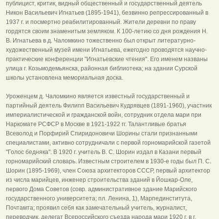
публицист, критик, видный общественный и государственный деятель
Никон Васильевич Игнатьев (1895-1941), безвинно репрессированный в
1937 г. и посмертно реабилитированный. Жители деревни по праву
гордятся своим знаменитым земляком. К 100-летию со дня рождения Н.
В. Игнатьева в д. Чаломкино тожественно был открыт литературно-
художественный музей имени Игнатьева, ежегодно проводятся научно-
практические конференции "Игнатьевские чтения". Его именем названы
улица г. Козьмодемьянска, районная библиотека; на здании Сурской
школы установлена мемориальная доска.
Уроженцем д. Чаломкино является известный государственный и
партийный деятель Филипп Васильевич Кудрявцев (1891-1960), участник
империалистической и гражданской войн, сотрудник отдела мари при
Наркомате РСФСР в Москве в 1921-1922 гг. Талантливые братья
Всеволод и Порфирий Спиридоновичи Шорины стали признанными
специалистами, активно сотрудничали с первой горномарийской газетой
"Голос бедняка". В 1920 г. учитель В. С. Шорин издал в Казани первый
горномарийский словарь. Известным строителем в 1930-е годы был П. С.
Шорин (1895-1969), член Союза архитекторов СССР, первый архитектор
из числа марийцев, инженер строительства зданий в Йошкар-Оле,
первого Дома Советов (совр. административное здание Марийского
государственного университета; пл. Ленина, 1), Марпединститута,
Почтамта; проявил себя как замечательный учитель, журналист,
переводчик, делегат Всероссийского съезда народа мари 1920 г. в г.