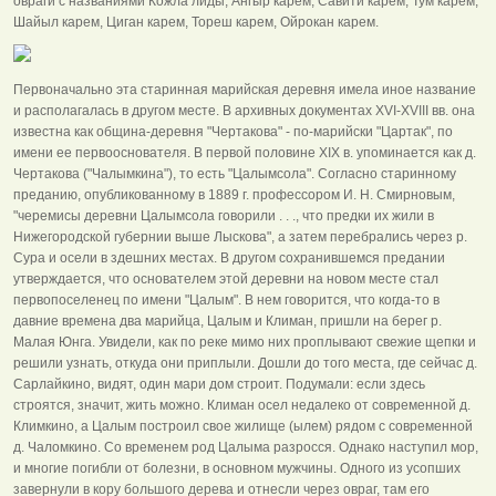
овраги с названиями Кожла лиды, Ангыр карем, Савити карем, Тум карем,
Шайыл карем, Циган карем, Тореш карем, Ойрокан карем.
Первоначально эта старинная марийская деревня имела иное название
и располагалась в другом месте. В архивных документах XVI-XVIII вв. она
известна как община-деревня "Чертакова" - по-марийски "Цартак", по
имени ее первооснователя. В первой половине XIX в. упоминается как д.
Чертакова ("Чалымкина"), то есть "Цалымсола". Согласно старинному
преданию, опубликованному в 1889 г. профессором И. Н. Смирновым,
"черемисы деревни Цалымсола говорили . . ., что предки их жили в
Нижегородской губернии выше Лыскова", а затем перебрались через р.
Сура и осели в здешних местах. В другом сохранившемся предании
утверждается, что основателем этой деревни на новом месте стал
первопоселенец по имени "Цалым". В нем говорится, что когда-то в
давние времена два марийца, Цалым и Климан, пришли на берег р.
Малая Юнга. Увидели, как по реке мимо них проплывают свежие щепки и
решили узнать, откуда они приплыли. Дошли до того места, где сейчас д.
Сарлайкино, видят, один мари дом строит. Подумали: если здесь
строятся, значит, жить можно. Климан осел недалеко от современной д.
Климкино, а Цалым построил свое жилище (ылем) рядом с современной
д. Чаломкино. Со временем род Цалыма разросся. Однако наступил мор,
и многие погибли от болезни, в основном мужчины. Одного из усопших
завернули в кору большого дерева и отнесли через овраг, там его