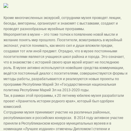
Кроме многочисленных экскурсий, сотрудники музея проводят лекции,
беседы, викторины, организуют и знакомят с выставками, создают и
проводят разнообразные музейные программы.
Мероприятия в музее – это тоже толчок к появлению новой мысли и
желание понять мир прошлого. Посетители, всматриваясь в музейный
экспонат, учатся понимать, как много сил и души вложили предки,
создавая тот или иной предмет. Отрадно, что в музее постоянными
посетителями являются учащиеся школ района и города. Это означает,
что в знакомстве с историей своего края музей играет не последнюю
роль. В музее активно используются новейшие средства коммуникации,
ведётся постоянный диалог с посетителями, совершенствуются формы и
методы работы, разрабатываются и реализуются новые проекты по
программе Республики Марий Эл «Государственная национальная
политика Республики Марий Эл на 2013-2020 годы.
Так, в рамках этой программы, к 20 летнему юбилею музея разработали
проект «Хранитель истории родного края», который был одобрен
комиссией.
Сотрудники музея принимают участие на различных районных,
республиканских и российских конкурсах. В 2014 году активное участие
приняли в Республиканском конкурсе муниципальных музеев и в
номинации «Лучшее издание» отмечены Дипломом I степени и