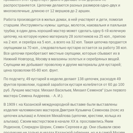
распространяется. Цепочки делаются разных размеров одно-двух и
многоколечные, длиною от 12 вершков до 2 аршин.
Работа производится в жилых домах, в ней участвуют и дети, помогая
старшим. Инструменты нужны: щипцы, молоток, наковальня и паяльная
трубка; в один день хороший мастер может сделать одну 6-тй колечную
цепочку, на которую нужно материалу 28 золотников на 25 коп., припою
на 2 коп. и серебра на 5 коп., а всего на 32 коп. Такая цепочка продается
скупщикам за 70 коп., следовательно кустарю остается за работу 38 коп.
Все цепочки приобретают местные скупщики, которые сбывают их в
Нижний Новгород, Москву в магазины золотых и серебряных вещей.
Скупщики же добывают проволоку и другие материалы для кустарей;
цена проволоки 65-80 коп. фунт.
По подсчету, 49 кустарей в неделю делают 138 цепочек, расходуя 49
фунтов проволоки, годовой заработок кустаря колеблется от 60 до 100
руб. Лучшие мастера: Михаил Васильев, Михаил Семенов" (сын первого
мастера Семена Андреева. - А. И.).
В 1909 г. на Казанской международной выставке были выставлены
изделия чаломкинских мастеров Дмитрия Кузьмича Семенова (пояс из
цепочек альпака) и Алексея Михайлова (цепочки, крестики, кольца из
альпака). Своим мастерством в начале XX в. прославились Яким
Родионов, Спиридон Шорин, Семен Сергеев и др. Они сбывали свою
продукцию не только в уездах Казанской губернии, но и в самой Москве.