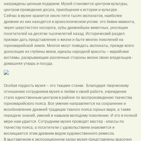
награждены ценным подарком. Музей становится центром культуры,
центром проведения досуга, приобщения к истории и культуре.
Сейчас в музее хранится около пяти тысяч экспонатов, наиболее
древние из них находятся в археологическом уголке: это бивни мамонта,
череп шерстистого носорога, зубы древнейших животных, уносящие
посетителей на десятки тысячелетий назад. Исторический раздел
призван дать представление о жизни и быте многих поколений на
горномарийской земле. Многое могут поведать экспонаты, прежде всего
доносящие из глубины веков, идеалы народной красоты – марийские
костюмы, раскрывающие различные стороны жизни своих владельцев -
домашняя утварь и посуда.
Особая гордость музея – это ткацкие станки. Благодаря творческому
отношению сотрудников музея и любви к своей работе, учреждение
стало единственным центром в районе по воспроизведению ткачества
горномарийского пояса. Все умение направляется на сохранение и
возобновление древней традиции тканого пояса горных мари, а также
передаче знаний, умений и навыков молодому поколению. И это в полной
мере нам удается. Сотрудники музея проводят мастер - классы по
ткачеству пояса, а посетители с удовольствием знакомятся и
восхищаются этим древним видом художественного ремесла.
В выставочном и экспозиционном залах музея представлены красочно