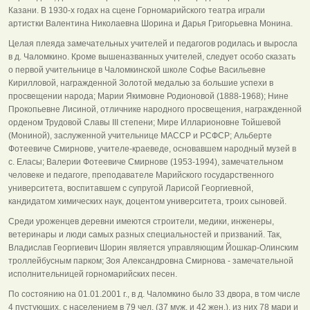
Казани. В 1930-х годах на сцене Горномарийского театра играли
артистки Валентина Николаевна Шорина и Дарья Григорьевна Монина.
Целая плеяда замечательных учителей и педагогов родилась и выросла
в д. Чаломкино. Кроме вышеназванных учителей, следует особо сказать
о первой учительнице в Чаломкинской школе Софье Васильевне
Кирилловой, награжденной Золотой медалью за большие успехи в
просвещении народа; Марии Якимовне Родионовой (1888-1968); Нине
Прокопьевне Лисиной, отличнике народного просвещения, награжденной
орденом Трудовой Славы III степени; Мире Илларионовне Тойшевой
(Мониной), заслуженной учительнице МАССР и РСФСР; Альберте
Фотеевиче Смирнове, учителе-краеведе, основавшем народный музей в
с. Еласы; Валерии Фотеевиче Смирнове (1953-1994), замечательном
человеке и педагоге, преподавателе Марийского государственного
университета, воспитавшем с супругой Ларисой Георгиевной,
кандидатом химических наук, доцентом университета, троих сыновей.
Среди уроженцев деревни имеются строители, медики, инженеры,
ветеринары и люди самых разных специальностей и призваний. Так,
Владислав Георгиевич Шорин является управляющим Йошкар-Олинским
троллейбусным парком; Зоя Александровна Смирнова - замечательной
исполнительницей горномарийских песен.
По состоянию на 01.01.2001 г., в д. Чаломкино было 33 двора, в том числе
4 пустующих, с населением в 79 чел. (37 муж. и 42 жен.), из них 78 мари и