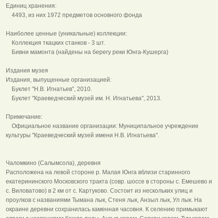
Единиц хранения:
4493, из них 1972 предметов основного фонда
Наиболее ценные (уникальные) коллекции:
Коллекция ткацких станков - 3 шт.
Бивни мамонта (найдены на берегу реки Юнга-Кушерга)
Издания музея
Издания, выпущенные организацией:
Буклет "Н.В. Игнатьев", 2010.
Буклет "Краеведческий музей им. Н. Игнатьева", 2013.
Примечание:
Официальное название организации: Муниципальное учреждение
культуры "Краеведческий музей имени Н.В. Игнатьева".
Чаломкино (Салымсола), деревня
Расположена на левой стороне р. Малая Юнга вблизи старинного
екатерининского Московского тракта (совр. шоссе в стороны с. Емешево и
с. Виловатово) в 2 км от с. Картуково. Состоит из нескольких улиц и
проулков с названиями Тымана лык, Стеня лык, Анзыл лык, Ул лык. На
окраине деревни сохранилась каменная часовня. К селению примыкают