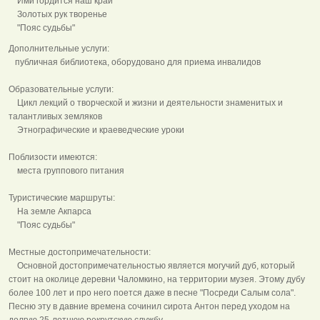
Ими гордится наш край
Золотых рук творенье
"Пояс судьбы"
Дополнительные услуги:
публичная библиотека, оборудовано для приема инвалидов
Образовательные услуги:
Цикл лекций о творческой и жизни и деятельности знаменитых и
талантливых земляков
Этнографические и краеведческие уроки
Поблизости имеются:
места группового питания
Туристические маршруты:
На земле Акпарса
"Пояс судьбы"
Местные достопримечательности:
Основной достопримечательностью является могучий дуб, который
стоит на околице деревни Чаломкино, на территории музея. Этому дубу
более 100 лет и про него поется даже в песне "Посреди Салым сола".
Песню эту в давние времена сочинил сирота Антон перед уходом на
долгую 25-летнюю рекрутскую службу