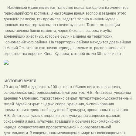
Изюминкой музея является ткачество пояса, как одного из элементов
горномарийского костюма. В настоящее время воспроизведение этого
древнего ремесла, как промысла, ведется только в нашем музее -
проводятся мастер-классы по ткачеству пояса. Также в экспозиции
представлены бивни мамонта, череп бизона, носорога и зубы
древнейших животных, которые были найдены на территории
Горномарийского района. На территории района находится древнейшая
в Марий Эл стоянка охотников периода палеолита, расположенная в
окрестностях деревни Юнга- Кушерга, которой около 30 тысячи лет.
ИСТОРИЯ МУЗЕЯ
10 июня 1995 года, в честь 100-летнего юбилея писателя-классика,
основоположника горномарийской литературы Н.В. Игнатьева, уроженца
деревни Чаломкино, торжественно открыт Литературно-художественный
музей. Музей открыт с целью сбора, хранения, экспонирования
предметов материальной и духовной культуры, пропаганды творчества
Н.В. Игнатьева, удовлетворения этнокультурных запросов граждан,
сохранения языка, культуры, традиций и обычаев горномарийского
народа, осуществления просветительной и образовательной
деятельности. В современном меняющемся мире мы возвращаемся к