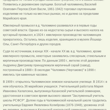
Появились и деревенские скупщики. Богатый чаломкинец Василий
Осипович Перлов (Осип Васли, 1861-1942) торговал скупленными
изделиями не только на местных рынках, но и далеко за пределами
Марийского края.
Ювелирный промысел в д. Чаломкино развивался и в первые годы
советской власти. Однако из-за недостатка сырья и высокого налога на
кустарный промысел, в 1924 г. ювелирное производство чаломкинцев
прекратилось. Остались лишь изделия, хранящиеся в музеях Йошкар-
Олы, Санкт-Петербурга и других городов.
Судя по источникам, в конце XIX - начале XX вв. в д. Чаломкино, кроме
ювелирного промысла, некоторые занимались слесарным, стекольным и
кирпичным производством. По данным 1893 г., жителю этой деревни
Андрияну Дмитриеву принадлежали кирпичный сарай (завод),
построенный в 1888 г. В околодке "Чаломкин (Чертаково)" в 1898 г.
имелись три каменные часовни.
В 1909 г. открылось Чаломкинское земское начальное училище. В 1914 г. в
нем обучалось 36 марийских учащихся. Учительницей работала Мария
Ивановна Халапсина, выпускница Казанской учительской семинарии,
удостоенная в советское время высокого звания "Заслуженный учитель
школы РСФСР". Долгие годы в Чаломкинской начальной школе трудились
учительница Евдокия Яковлевна Колиброва (1876-1948), уроженка этой
же деревни, выпускница Казанской учительской семинарии, сподвижница