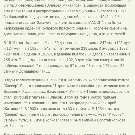
учителя-революционера Алексея Михайловича Баранова, помогавшая
ему в печатании и распространении революционных листовок в 1905 г.
За большой вклад в развитие народного образования в 1941 г. ей было
присвоено звание "Заслуженный учитель школы МАССР"; она была
награждена орденом Трудового Красного Знамени. После ее смерти на
доме, где она жила, установлена мемориальная доска, и открыт музей.
В 1919 г. вд. Чаломкино было 60 дворов с населением в 247 чел. (123 муж.
и 124 жен.), а в 1925 г. - 242 чел., в том числе 239 мари, 3 русских; в 1933 г.
- 227 чел. По данным 1929 г., в деревне имелось 54 двора с населением в
255 чел. Площадь пашни составила 102, 8 дес. Жители содержали 39
рабочих лошадей, 7 голов молодняка, 67 коров, 48 телят, 179 овец, 22
свиньи и домашнюю птицу.
В годы коллективизации в 1929 г. в д. Чаломкино был организован колхоз
"Клевер". В него записались 11 крестьянских хозяйств, в том числе семьи
Власовых, Кудрявцевых, Васильевых, Мининых. Первым председателем
стал Григорий Игнатьевич Власов. В том же году в колхоз прибыл
коммунист, 25-тысячник из Нижнего Новгорода рабочий Григорий
Житинский. В 1933 г. в колхозе стало 33 хозяйства. В 1934 г. колхоз
"Клевер" укрупнился за счет присоединения к нему колхоза "У корны"
("Новый путь"), С 1950 г. колхоз "Клевер" был включен в состав колхоза
им. Чапаева.
В годы войны на фронтах из д. Чаломкино сражались 44 чел., из них 18