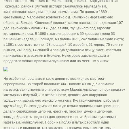
Еласовского, в 1981-1989 гг. - Усолинского, с 1989 г. - Картуковского с/с
Горномар. района. Жители исстари занимались земледелием,
животноводством и домашними промыслами. По данным 1889 г.,
крестьянам д. Чаломкино (совместно с д. Климкино) Чертаковского
общества Больше-Юнгинской волости, кроме пашни, принадлежали 107
дес. сенокосных лугов и 178 дес. земли, "пущенного под заросли"
кустарника и леса. В 1890 г. жители деревни с 50 дворами имели 53
пашенных надела, 63 лошади, 63 головы КРС, 242 головы мелкого скота;
в 1891 г. соответственно - 68 лошадей, 10 жеребят, 61 корову, 75 телят и
бычков, 241 овцу, 14 свиней и разную домашнюю птицу. Часть крестьян
нанимались в извозчики и бурлаки. Некоторые заводили сады и
продавали яблоки приезжим скупщикам или на местных рынках.
Но особенно прославили свою деревню ювелирные мастера-
серебряники. Во второй половине XIX - начале XX вв. д. Чаломкино
являлась единственным очагом во всем Марийском крае по производству
ювелирных изделий, и, в особенности, цепочек для нагрудного
украшения марийского женского костюма. Кустари-ювелиры работали
круглый год. Во всех домах от мала до велика чаломкинские крестьяне
делали серебряные цепочки, крестики, перстни, дужки к цепочкам,
кольца, браслеты, подковы для женских сапог из бронзы, пуговицы к
кафтанам, колокольчики. Порой на полях и лугах работали одни
женщины и подростки, так как мужчины занимались исключительно