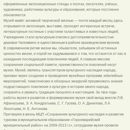
оформленные экспозиционные стенды о поэтах, писателях, учёных,
художниках, работниках культуры и образования, которые постоянно
обновляются.
Музей живёт активной творческой жизнью — почти каждый месяц здесь
открываются экспозиции, выставки, проходят интересные встречи,
литературные гостиные с участием талантливых и известных людей,
Учреждение стало культурным очагом и достопримечательностью
деревни Чаломкино и единственным в районе краеведческим музеем.
В современном ритме жизни мы, обыватели, забываем об истинных
ценностях жизни, и порой не задумываемся о том, что останется от нас в
назидание последующим поколениям людей. А главную миссию
сохранения социальной памяти, преемственноcти поколений несут
музеи. Музей, являясь транслятором культурного наследия народа,
призван через создание и проведение музейных программ, юбилейных
мероприятий, тематических и обзорных экскурсий преумножать знания
подрастающего поколения о культуре и истории своего народа,
сохранять и уважать традиции прошлого в настоящем. За твсе годы
работы музея в развитие и формирование музея свой вклад внесли Л.В.
Афанасьева, Э. А. Кондратьева, С. Г. Гусева, О. А. Данилова, Л.А.
Леонтьева, Н. Е. Антонова.
Претворяя в жизнь МЦП «Сохранение культурного наследия и развитие
туризма в муниципальном образовании «Горномарийский
муниципальный район» на 2009-2013 г.г», сотрудники музея провели