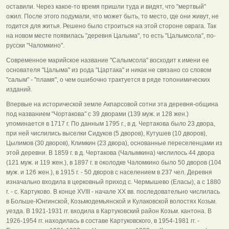
оставили. Через какое-то время пришли туда и видят, что "мертвый"
ожил. После этого подумали, что может быть, то место, где они живут, не
годится для житья. Решено было строиться на этой стороне оврага. Так
на новом месте появилась "деревня Цалыма", то есть "Цалымсола", по-
русски "Чаломкино".
Современное марийское название "Салымсола" восходит к имени ее
основателя "Цалыма" из рода "Цартака" и никак не связано со словом
"салым" - "пламя", о чем ошибочно трактуется в ряде топонимических
изданий.
Впервые на исторической земле Акпарсовой сотни эта деревня-община
под названием "Чортакова" с 39 дворами (139 муж. и 128 жен.)
упоминается в 1717 г. По данным 1795 г., в д. Чертакова было 23 двора,
при ней числились выселки Сидуков (5 дворов), Кутушев (10 дворов),
Цылимов (30 дворов), Климкин (23 двора), основанные переселенцами из
этой деревни. В 1859 г. в д. Чертакова (Чалымкина) числилось 44 двора
(121 муж. и 119 жен.), в 1897 г. в околодке Чаломкино было 50 дворов (104
муж. и 126 жен.), в 1915 г. - 50 дворов с населением в 237 чел. Деревня
изначально входила в церковный приход с. Чермышево (Еласы), а с 1880
г. - с. Картуково. В конце XVIII - начале XX вв. последовательно числилась
в Больше-Юнгинской, Козьмодемьянской и Кулаковской волостях Козьм.
уезда. В 1921-1931 гг. входила в Картуковский район Козьм. кантона. В
1926-1954 гг. находилась в составе Картуковского, в 1954-1981 гг. -