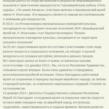
большую работу по сбору материалов и разработке информационных
аншлагов и туристических маршрутов по Горномарийскому району «Пояс
судьбы», «По земле Акпарса», в которые включен и Краеведческий музей
имени Н. Игнатьева. Эти маршруты являются самыми востребованными
и любимыми для экскурсантов.
В 2016 г. по Итогам конкурса муниципальных учреждений культуры,
находящихся на территориях сельских поселений, МУК «Краеведческий
музей им. Н. Игнатьева» стал Лауреатом конкурса "Лучшее
муниципальное учреждение культуры, находящееся на территории
сельского поселения"
За 20 лет существования музея его гостями и участниками стали люди
разного возраста и социального положения, не обходят стороной
экскурсанты из соседних республик, регионов и дальних городов.
Вот некоторые записи из Книги отзывов, оставленные нашими
посетителями: «11 декабря 2013 г. Мы, гости из Республики Таджикистан,
побывали в музее впервые. Были очень удивлены и обрадованы
разнообразием музейной коллекции. Очень благодарны работникам
музея за сохранение и передачу наследия марийского народа, за любовь
к народной культуре, за сохранение национальных традиций. Спасибо за
гостеприимство.
13 декабря 2014 г. Депутаты Государственного собрания Республики
Марий Эл благодарят сотрудников музея за искреннее чувство гордости,
которое вами передано нам, за марийский народ, его культуру,
трудолюбие, самоотверженность в трудные времена. Желаем развития