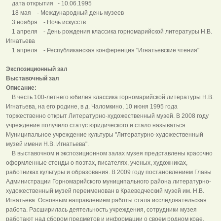
дата открытия - 10.06.1995
18 мая - Международный день музеев
3 ноября - Ночь искусств
1 апреля - День рождения классика горномарийской литературы Н.В.
Игнатьева
1 апреля - Республиканская конференция "Игнатьевские чтения"
Экспозиционный зал
Выставочный зал
Описание:
В честь 100-летнего юбилея классика горномарийской литературы Н.В.
Игнатьева, на его родине, в д. Чаломкино, 10 июня 1995 года
торжественно открыт Литературно-художественный музей. В 2008 году
учреждение получило статус юридического и стало называться
Муниципальное учреждение культуры "Литературно-художественный
музей имени Н.В. Игнатьева".
В выставочном и экспозиционном залах музея представлены красочно
оформленные стенды о поэтах, писателях, ученых, художниках,
работниках культуры и образования. В 2009 году постановлением Главы
Администрации Горномарийского муниципального района литературно-
художественный музей переименован в Краеведческий музей им. Н.В.
Игнатьева. Основным направлением работы стала исследовательская
работа. Расширилась деятельность учреждения, сотрудники музея
работают над сбором предметов и информации о своем родном крае.