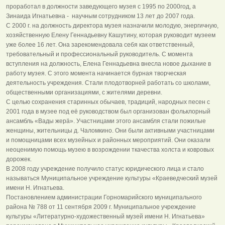
проработал в должности заведующего музея с 1995 по 2000год, а
Зинаида Игнатьевна - научным сотрудником 13 лет до 2007 года.
С 2000 г. на должность директора музея назначили молодую, энергичную,
хозяйственную Елену Геннадьевну Кашутину, которая руководит музеем
уже более 16 лет. Она зарекомендовала себя как ответственный,
требовательный и профессиональный руководитель. С момента
вступления на должность, Елена Геннадьевна внесла новое дыхание в
работу музея. С этого момента начинается бурная творческая
деятельность учреждения. Стали плодотворней работать со школами,
общественными организациями, с жителями деревни.
С целью сохранения старинных обычаев, традиций, народных песен с
2001 года в музее под её руководством был организован фольклорный
ансамбль «Вады жерä». Участницами этого ансамбля стали пожилые
женщины, жительницы д. Чаломкино. Они были активными участницами
и помощницами всех музейных и районных мероприятий. Они оказали
неоценимую помощь музею в возрождении ткачества холста и ковровых
дорожек.
В 2008 году учреждение получило статус юридического лица и стало
называться Муниципальное учреждение культуры «Краеведческий музей
имени Н. Игнатьева.
Постановлением администрации Горномарийского муниципального
района № 788 от 11 сентября 2009 г. Муниципальное учреждение
культуры «Литературно-художественный музей имени Н. Игнатьева»