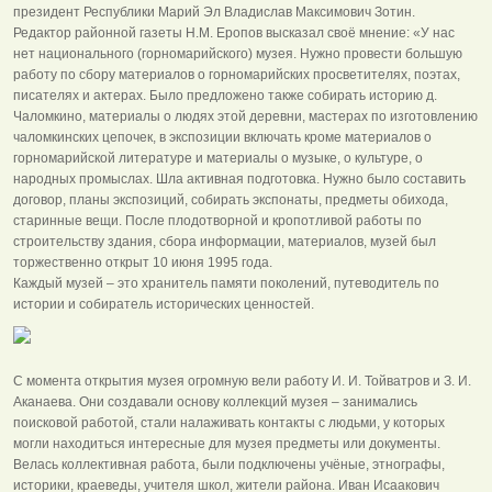
президент Республики Марий Эл Владислав Максимович Зотин.
Редактор районной газеты Н.М. Еропов высказал своё мнение: «У нас
нет национального (горномарийского) музея. Нужно провести большую
работу по сбору материалов о горномарийских просветителях, поэтах,
писателях и актерах. Было предложено также собирать историю д.
Чаломкино, материалы о людях этой деревни, мастерах по изготовлению
чаломкинских цепочек, в экспозиции включать кроме материалов о
горномарийской литературе и материалы о музыке, о культуре, о
народных промыслах. Шла активная подготовка. Нужно было составить
договор, планы экспозиций, собирать экспонаты, предметы обихода,
старинные вещи. После плодотворной и кропотливой работы по
строительству здания, сбора информации, материалов, музей был
торжественно открыт 10 июня 1995 года.
Каждый музей – это хранитель памяти поколений, путеводитель по
истории и собиратель исторических ценностей.
С момента открытия музея огромную вели работу И. И. Тойватров и З. И.
Аканаева. Они создавали основу коллекций музея – занимались
поисковой работой, стали налаживать контакты с людьми, у которых
могли находиться интересные для музея предметы или документы.
Велась коллективная работа, были подключены учёные, этнографы,
историки, краеведы, учителя школ, жители района. Иван Исаакович