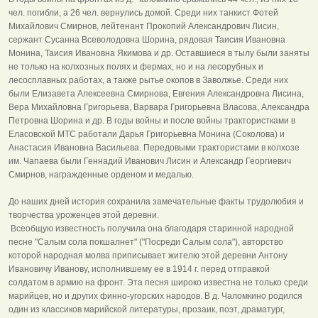
чел. погибли, а 26 чел. вернулись домой. Среди них танкист Фотей
Михайлович Смирнов, лейтенант Прокопий Александрович Лисин,
сержант Сусанна Всеволодовна Шорина, рядовая Таисия Ивановна
Монина, Таисия Ивановна Якимова и др. Оставшиеся в тылу были заняты
не только на колхозных полях и фермах, но и на лесорубных и
лесосплавных работах, а также рытье окопов в Заволжье. Среди них
были Елизавета Алексеевна Смирнова, Евгения Александровна Лисина,
Вера Михайловна Григорьева, Варвара Григорьевна Власова, Александра
Петровна Шорина и др. В годы войны и после войны трактористками в
Еласовской МТС работали Дарья Григорьевна Монина (Соколова) и
Анастасия Ивановна Васильева. Передовыми трактористами в колхозе
им. Чапаева были Геннадий Иванович Лисин и Александр Георгиевич
Смирнов, награжденные орденом и медалью.
До наших дней история сохранила замечательные факты трудолюбия и
творчества уроженцев этой деревни.
Всеобщую известность получила она благодаря старинной народной
песне "Салым сола покшалнет" ("Посреди Салым сола"), авторство
которой народная молва приписывает жителю этой деревни Антону
Ивановичу Иванову, исполнившему ее в 1914 г. перед отправкой
солдатом в армию на фронт. Эта песня широко известна не только среди
марийцев, но и других финно-угорских народов. В д. Чаломкино родился
один из классиков марийской литературы, прозаик, поэт, драматург,