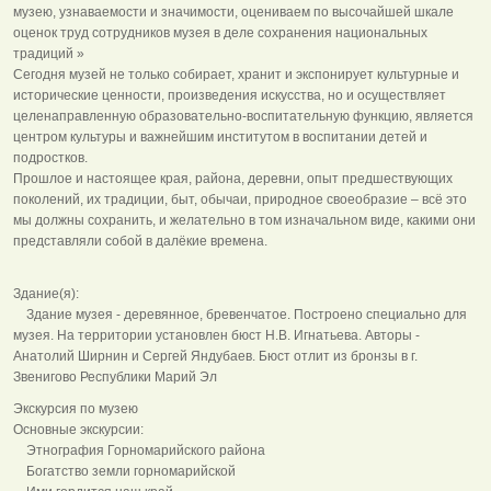
музею, узнаваемости и значимости, оцениваем по высочайшей шкале
оценок труд сотрудников музея в деле сохранения национальных
традиций »
Сегодня музей не только собирает, хранит и экспонирует культурные и
исторические ценности, произведения искусства, но и осуществляет
целенаправленную образовательно-воспитательную функцию, является
центром культуры и важнейшим институтом в воспитании детей и
подростков.
Прошлое и настоящее края, района, деревни, опыт предшествующих
поколений, их традиции, быт, обычаи, природное своеобразие – всё это
мы должны сохранить, и желательно в том изначальном виде, какими они
представляли собой в далёкие времена.
Здание(я):
Здание музея - деревянное, бревенчатое. Построено специально для
музея. На территории установлен бюст Н.В. Игнатьева. Авторы -
Анатолий Ширнин и Сергей Яндубаев. Бюст отлит из бронзы в г.
Звенигово Республики Марий Эл
Экскурсия по музею
Основные экскурсии:
Этнография Горномарийского района
Богатство земли горномарийской