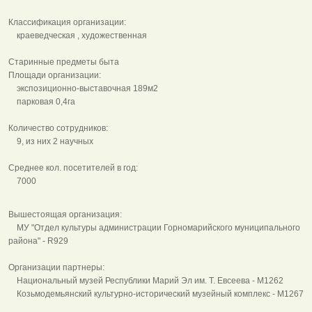
Классификация организации:
краеведческая , художественная
Старинные предметы быта
Площади организации:
экспозиционно-выставочная 189м2
парковая 0,4га
Количество сотрудников:
9, из них 2 научных
Среднее кол. посетителей в год:
7000
Вышестоящая организация:
МУ "Отдел культуры администрации Горномарийского муниципального
района" - R929
Организации партнеры:
Национальный музей Республики Марий Эл им. Т. Евсеева - M1262
Козьмодемьянский культурно-исторический музейный комплекс - M1267