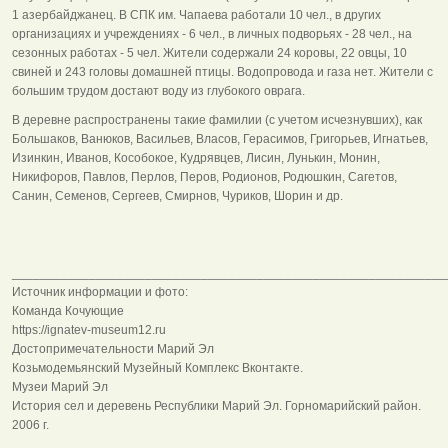
1 азербайджанец. В СПК им. Чапаева работали 10 чел., в других
организациях и учреждениях - 6 чел., в личных подворьях - 28 чел., на
сезонных работах - 5 чел. Жители содержали 24 коровы, 22 овцы, 10
свиней и 243 головы домашней птицы. Водопровода и газа нет. Жители с
большим трудом достают воду из глубокого оврага.
В деревне распространены такие фамилии (с учетом исчезнувших), как
Большаков, Ванюков, Васильев, Власов, Герасимов, Григорьев, Игнатьев,
Изинкин, Иванов, Кособокое, Кудрявцев, Лисин, Лунькин, Монин,
Никифоров, Павлов, Перлов, Перов, Родионов, Родюшкин, Сагетов,
Санин, Семенов, Сергеев, Смирнов, Чуриков, Шорин и др.
______________________________________________________________
Источник информации и фото:
Команда Кочующие
https://ignatev-museum12.ru
Достопримечательности Марий Эл
Козьмодемьянский Музейный Комплекс Вконтакте.
Музеи Марий Эл
История сел и деревень Республики Марий Эл. Горномарийский район.
2006 г.