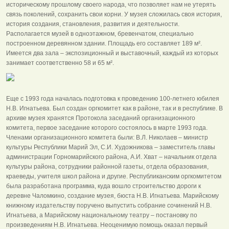
историческому прошлому своего народа, что позволяет нам не утерять
связь поколений, сохранить свои корни. У музея сложилась своя история,
история создания, становления, развития и деятельности.
Располагается музей в одноэтажном, бревенчатом, специально
построенном деревянном здании. Площадь его составляет 189 м².
Имеется два зала – экспозиционный и выставочный, каждый из которых
занимает соответственно 58 и 65 м².
Еще с 1993 года началась подготовка к проведению 100-летнего юбилея
Н.В. Игнатьева. Был создан оргкомитет как в районе, так и в республике. В
архиве музея хранятся Протокола заседаний организационного
комитета, первое заседание которого состоялось в марте 1993 года.
Членами организационного комитета были: В.Л. Николаев – министр
культуры Республики Марий Эл, С.И. Художникова – заместитель главы
администрации Горномарийского района, А.И. Хват – начальник отдела
культуры района, сотрудники районной газеты, отдела образования,
краеведы, учителя школ района и другие. Республиканским оргкомитетом
была разработана программа, куда вошло строительство дороги к
деревне Чаломкино, создание музея, бюста Н.В. Игнатьева. Марийскому
книжному издательству поручено выпустить собрание сочинений Н.В.
Игнатьева, а Марийскому национальному театру – постановку по
произведениям Н.В. Игнатьева. Неоценимую помощь оказал первый