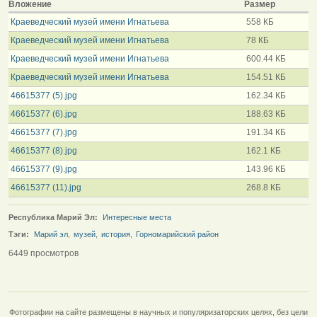
Вложение
Размер
Краеведческий музей имени Игнатьева
558 КБ
Краеведческий музей имени Игнатьева
78 КБ
Краеведческий музей имени Игнатьева
600.44 КБ
Краеведческий музей имени Игнатьева
154.51 КБ
46615377 (5).jpg
162.34 КБ
46615377 (6).jpg
188.63 КБ
46615377 (7).jpg
191.34 КБ
46615377 (8).jpg
162.1 КБ
46615377 (9).jpg
143.96 КБ
46615377 (11).jpg
268.8 КБ
Республика Марий Эл:
Интересные места
Тэги:
Марий эл
,
музей
,
история
,
Горномарийский район
6449 просмотров
Фотографии на сайте размещены в научных и популяризаторских целях, без цели