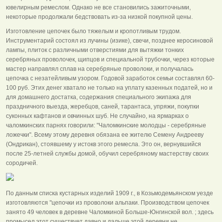
ювелирным ремеслом. Однако не все становились зажиточными,
некоторые продолжали бедствовать из-за низкой покупной цены.
Изготовление цепочек было тяжелым и кропотливым трудом.
Инструментарий состоял из лучины (изике), свечи, позднее керосиновой
лампы, плиток с различными отверстиями для вытяжки тонких
серебряных проволочек, щипцов и специальной трубочки, через которые
мастер направлял сплав на серебряные проволоки, и получалась
цепочка с незатейливым узором. Годовой заработок семьи составлял 60-
100 руб. Этих денег хватало не только на уплату казенных податей, но и
для домашнего достатка, содержания специального экипажа для
праздничного выезда, жеребцов, саней, тарантаса, упряжи, покупки
суконных кафтанов и овчинных шуб. Не случайно, на ярмарках о
чаломкинских парнях говорили: "Чаломкинские молодцы - серебряные
ложечки". Всему этому деревня обязана ее жителю Семену Андрееву
(Ондрикан), стоявшему у истокв этого ремесла. Это он, вернувшийся
после 25-летней службы домой, обучил серебряному мастерству своих
сородичей.
По данным списка кустарных изделий 1909 г., в Козьмодемьянском уезде
изготовляются "цепочки из проволоки альпаки. Производством цепочек
занято 49 человек в деревне Чаломкиной Больше-Юнгинской вол. ; здесь
промысел этот существует давно и дальше этой деревни не