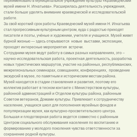
переименовано в Муниципальное учреждение культуры «Краеведческий
музей имени Н. Игнатьева». Расширилась деятельность учреждения,
стали больше уделять внимание краеведческой и исследовательской
работе.
За свой короткий срок работы Краеведческий музей имени Н. Игнатьева
стал прогрессивным культурным центром, куда с радостью приходят
писатели и поэты, учёные и художники, учителя и учащиеся. Музей живет
бурной жизнью — здесь открываются новые выставки, экспозиции,
проходят интересные мероприятия встречи.
Сотрудники музея ведут работу в самых разных направлениях, это –
научно-исследовательская работа, проектная деятельность, разработка
новых туристических маршрутов, участие на районных, республиканских,
межрегиональных семинарах, совещаниях, конференциях, проведение
экскурсий в музее, по памятным и историческим местам района.
Музей находится в стадии становления и развития, поэтому его
коллектив работает в тесном контакте с Министерством культуры,
районной администрацией и Отделом культуры района, районным
Советом ветеранов, Домами культуры. Привлекает к сотрудничеству
население, учащихся школ для пополнения музейных фондов и
популяризации музея, как культурно-просветительского центра.
Большая и плодотворная работа ведется совместно с районным
Центром социального обслуживания населения по воспитанию и
формированию у молодого поколения чувства ответственности за
сохранение родной культуры.