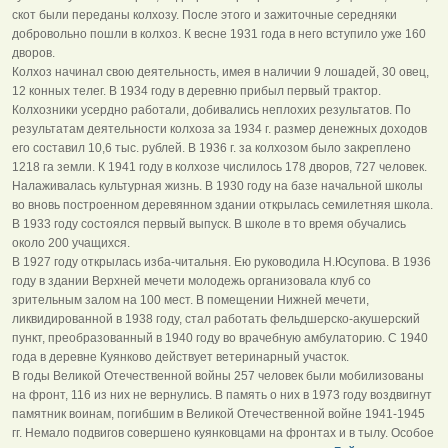
скот были переданы колхозу. После этого и зажиточные середняки
добровольно пошли в колхоз. К весне 1931 года в него вступило уже 160
дворов.
Колхоз начинал свою деятельность, имея в наличии 9 лошадей, 30 овец,
12 конных телег. В 1934 году в деревню прибыл первый трактор.
Колхозники усердно работали, добивались неплохих результатов. По
результатам деятельности колхоза за 1934 г. размер денежных доходов
его составил 10,6 тыс. рублей. В 1936 г. за колхозом было закреплено
1218 га земли. К 1941 году в колхозе числилось 178 дворов, 727 человек.
Налаживалась культурная жизнь. В 1930 году на базе начальной школы
во вновь построенном деревянном здании открылась семилетняя школа.
В 1933 году состоялся первый выпуск. В школе в то время обучались
около 200 учащихся.
В 1927 году открылась изба-читальня. Ею руководила Н.Юсупова. В 1936
году в здании Верхней мечети молодежь организовала клуб со
зрительным залом на 100 мест. В помещении Нижней мечети,
ликвидированной в 1938 году, стал работать фельдшерско-акушерский
пункт, преобразованный в 1940 году во врачебную амбулаторию. С 1940
года в деревне Куянково действует ветеринарный участок.
В годы Великой Отечественной войны 257 человек были мобилизованы
на фронт, 116 из них не вернулись. В память о них в 1973 году воздвигнут
памятник воинам, погибшим в Великой Отечественной войне 1941-1945
гг. Немало подвигов совершено куянковцами на фронтах и в тылу. Особое