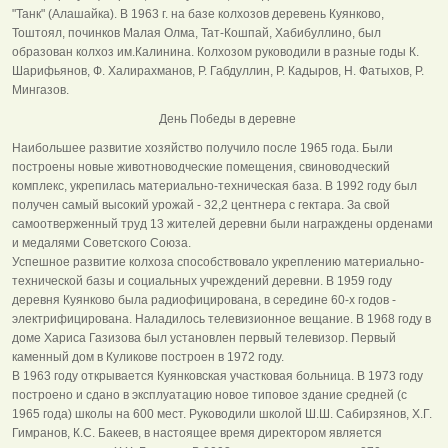
"Танк" (Алашайка). В 1963 г. на базе колхозов деревень Куянково,
Тоштоял, починков Малая Олма, Тат-Кошпай, Хабибуллино, был
образован колхоз им.Калинина. Колхозом руководили в разные годы К.
Шарифьянов, Ф. Халирахманов, Р. Габдуллин, Р. Кадыров, Н. Фатыхов, Р.
Мингазов.
День Победы в деревне
Наибольшее развитие хозяйство получило после 1965 года. Были
построены новые животноводческие помещения, свиноводческий
комплекс, укрепилась материально-техническая база. В 1992 году был
получен самый высокий урожай - 32,2 центнера с гектара. За свой
самоотверженный труд 13 жителей деревни были награждены орденами
и медалями Советского Союза.
Успешное развитие колхоза способствовало укреплению материально-
технической базы и социальных учреждений деревни. В 1959 году
деревня Куянково была радиофицирована, в середине 60-х годов -
электрифицирована. Наладилось телевизионное вещание. В 1968 году в
доме Хариса Газизова был установлен первый телевизор. Первый
каменный дом в Куликове построен в 1972 году.
В 1963 году открывается Куянковская участковая больница. В 1973 году
построено и сдано в эксплуатацию новое типовое здание средней (с
1965 года) школы на 600 мест. Руководили школой Ш.Ш. Сабирзянов, Х.Г.
Гимранов, К.С. Бакеев, в настоящее время директором является