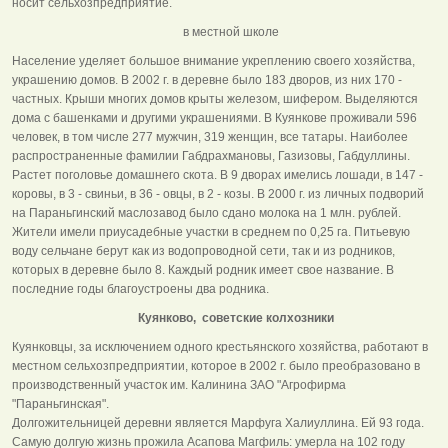
носит сельхозпредприятие.
в местной школе
Население уделяет большое внимание укреплению своего хозяйства,
украшению домов. В 2002 г. в деревне было 183 дворов, из них 170 -
частных. Крыши многих домов крыты железом, шифером. Выделяются
дома с башенками и другими украшениями. В Куянкове проживали 596
человек, в том числе 277 мужчин, 319 женщин, все татары. Наиболее
распространенные фамилии Габдрахмановы, Газизовы, Габдуллины.
Растет поголовье домашнего скота. В 9 дворах имелись лошади, в 147 -
коровы, в 3 - свиньи, в 36 - овцы, в 2 - козы. В 2000 г. из личных подворий
на Параньгинский маслозавод было сдано молока на 1 млн. рублей.
Жители имели приусадебные участки в среднем по 0,25 га. Питьевую
воду сельчане берут как из водопроводной сети, так и из родников,
которых в деревне было 8. Каждый родник имеет свое название. В
последние годы благоустроены два родника.
Куянково, советские колхозники
Куянковцы, за исключением одного крестьянского хозяйства, работают в
местном сельхозпредприятии, которое в 2002 г. было преобразовано в
производственный участок им. Калинина ЗАО "Агрофирма
"Параньгинская".
Долгожительницей деревни является Марфуга Халиуллина. Ей 93 года.
Самую долгую жизнь прожила Асапова Магфиль: умерла на 102 году