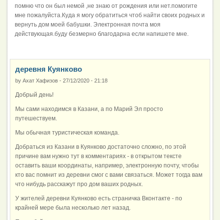
помню что он был немой ,не знаю от рождения или нет.помогите
мне пожалуйста.Куда я могу обратиться чтоб найти своих родных и
вернуть дом моей бабушки. Электронная почта моя
действующая.буду безмерно благодарна если напишете мне.
деревня Куянково
by
Ахат Хафизов
-
27/12/2020 - 21:18
Добрый день!
Мы сами находимся в Казани, а по Марий Эл просто
путешествуем.
Мы обычная туристическая команда.
Добраться из Казани в Куянково достаточно сложно, по этой
причине вам нужно тут в комментариях - в открытом тексте
оставить ваши координаты, например, электронную почту, чтобы
кто вас помнит из деревни смог с вами связаться. Может тогда вам
что нибудь расскажут про дом ваших родных.
У жителей деревни Куянково есть страничка Вконтакте - по
крайней мере была несколько лет назад.