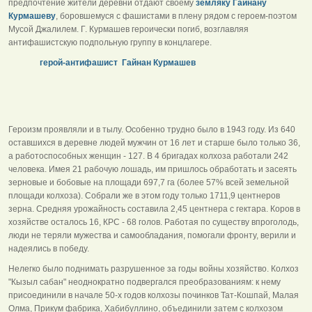
предпочтение жители деревни отдают своему
земляку Гайнану
Курмашеву
, боровшемуся с фашистами в плену рядом с героем-поэтом
Мусой Джалилем. Г. Курмашев героически погиб, возглавляя
антифашистскую подпольную группу в концлагере.
герой-антифашист Гайнан Курмашев
Героизм проявляли и в тылу. Особенно трудно было в 1943 году. Из 640
оставшихся в деревне людей мужчин от 16 лет и старше было только 36,
а работоспособных женщин - 127. В 4 бригадах колхоза работали 242
человека. Имея 21 рабочую лошадь, им пришлось обработать и засеять
зерновые и бобовые на площади 697,7 га (более 57% всей земельной
площади колхоза). Собрали же в этом году только 1711,9 центнеров
зерна. Средняя урожайность составила 2,45 центнера с гектара. Коров в
хозяйстве осталось 16, КРС - 68 голов. Работая по существу впроголодь,
люди не теряли мужества и самообладания, помогали фронту, верили и
надеялись в победу.
Нелегко было поднимать разрушенное за годы войны хозяйство. Колхоз
"Кызыл сабан" неоднократно подвергался преобразованиям: к нему
присоединили в начале 50-х годов колхозы починков Тат-Кошпай, Малая
Олма, Прикум фабрика, Хабибуллино, объединили затем с колхозом