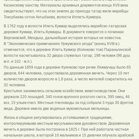
Казанскому ханству. Материалы архивных документов конца XVII века
свидетельствуют, что на этих землях до прихода татар жили марийцы
Токсубаева сотни Актыбаева, волости Иллеть-Кукмора.
В 1762 году в волости Илеть Кукмар выделялись марийско-татарская
деревня Кукмар, Илеть-Кукмары. В документе говорится о починках
Вергаевский, Мендыш, дальнейшая история которых не известна.
В "Экономических примечаниях Уржумского уезда" (конец XVIII в.)
отмечается, что в деревне Илеть Кукмор (Коянково тож) Параньгинской
волости насчитывалось 32 двора служилых татар, 198 человек (96 душ
м.п. и 102 - ж.п.).
По данным 1859 года в деревне Куянково при речке Ляжмучаш было 65
дворов, 644 человека, существовала деревянная мечеть. Через 10 лет
количество дворов возросло в 1,8 раза, а число жителей сократилось на
32 человека.
Крестьяне занимались сельским хозяйством, животноводством. Они
держали 220 лошадей, 340 голов крупного рогатого скота, 395 овец, 46
коз, 15 ульев пчел. Местные пчеловоды за год собрали 3 пуда 30 фунтов
меда. Деревня имела две водяные мукомольные мельницы.
Жизнь в общине регулировалась устоявшимися традициями,
контролируемыми местным мусульманским духовенством. Деревянная
мечеть в деревне была построена в 1825 г. При ней работала частная
начальная школа, в которой 10 мальчиков и 15 девочек обучала арабской