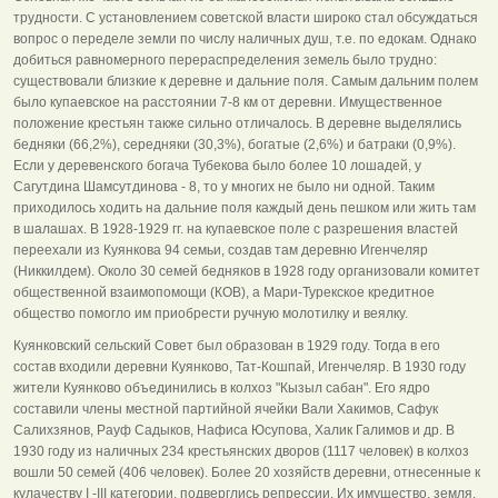
трудности. С установлением советской власти широко стал обсуждаться
вопрос о переделе земли по числу наличных душ, т.е. по едокам. Однако
добиться равномерного перераспределения земель было трудно:
существовали близкие к деревне и дальние поля. Самым дальним полем
было купаевское на расстоянии 7-8 км от деревни. Имущественное
положение крестьян также сильно отличалось. В деревне выделялись
бедняки (66,2%), середняки (30,3%), богатые (2,6%) и батраки (0,9%).
Если у деревенского богача Тубекова было более 10 лошадей, у
Сагутдина Шамсутдинова - 8, то у многих не было ни одной. Таким
приходилось ходить на дальние поля каждый день пешком или жить там
в шалашах. В 1928-1929 гг. на купаевское поле с разрешения властей
переехали из Куянкова 94 семьи, создав там деревню Игенчеляр
(Никкилдем). Около 30 семей бедняков в 1928 году организовали комитет
общественной взаимопомощи (КОВ), а Мари-Турекское кредитное
общество помогло им приобрести ручную молотилку и веялку.
Куянковский сельский Совет был образован в 1929 году. Тогда в его
состав входили деревни Куянково, Тат-Кошпай, Игенчеляр. В 1930 году
жители Куянково объединились в колхоз "Кызыл сабан". Его ядро
составили члены местной партийной ячейки Вали Хакимов, Сафук
Салихзянов, Рауф Садыков, Нафиса Юсупова, Халик Галимов и др. В
1930 году из наличных 234 крестьянских дворов (1117 человек) в колхоз
вошли 50 семей (406 человек). Более 20 хозяйств деревни, отнесенные к
кулачеству I -III категории, подверглись репрессии. Их имущество, земля,