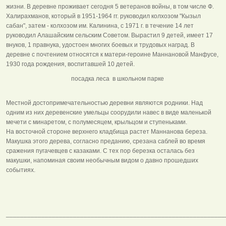
жизни. В деревне проживает сегодня 5 ветеранов войны, в том числе Ф.
Халирахманов, который в 1951-1964 гг. руководил колхозом "Кызыл
сабан", затем - колхозом им. Калинина, с 1971 г. в течение 14 лет
руководил Алашайским сельским Советом. Вырастил 9 детей, имеет 17
внуков, 1 правнука, удостоен многих боевых и трудовых наград. В
деревне с почтением относятся к матери-героине Маннановой Манфусе,
1930 года рождения, воспитавшей 10 детей.
посадка леса в школьном парке
Местной достопримечательностью деревни являются родники. Над
одним из них деревенские умельцы соорудили навес в виде маленькой
мечети с минаретом, с полумесяцем, крыльцом и ступеньками.
На восточной стороне верхнего кладбища растет Маннанова береза.
Макушка этого дерева, согласно преданию, срезана саблей во время
сражения пугачевцев с казаками. С тех пор березка осталась без
макушки, напоминая своим необычным видом о давно прошедших
событиях.
______________________________________________________________