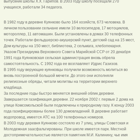
выпускник школы Х.Х. Гарипов. В 2003 году школу посещали 270
учащихся, работали 34 педагога.
В 1982 году в деревне Куянково было 164 хозяйств, 673 человека. В
личном пользовании сельчане имели 10 велосипедов, 17 мотоциклов,
мотороллер, 11 автомашин. Были установлены в домах 30 телефонных
точек. Работали фельдшерско-акушерский пункт, детский сад на 15 мест,
Дом культуры на 150 мест, библиотека, 2 сельмага, хлебопекарня.
Указом Президиума Верховного Совета Марийской ССР от 20 декабря
1991 года Куянковская сельская администрация вновь обрела
самостоятельность. С 1992 года ее возглавляет Идрис Газизов.
В 1995 году верующие куянковцы получили возможность молиться во
вновь построенной большой мечети. До этого они исполняли
религиозные обряды, читали молитвы на территории верхнего
кладбища.
За последние годы быстро меняется внешний облик деревни.
Завершается газификация деревни. 22 ноября 2002 г. первые 2 дома на
улице Комсомольской были подключены к природному газу. К концу 2003
года газифицированы более 130 домовладений. В деревне работает
водопровод, имеется АТС на 100 телефонных номеров.
В 2003 году деревня Куянково состояло из 7 улиц, улицы Советская и
Молодежная заасфальтированы. При школе имеется парк. Местной
достопримечательностью является памятник М.И. Калинину, чье имя