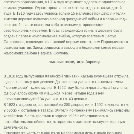
светского образования, в 1914 году открывает в деревне одноклассное
земское училище. Однако крестьяне не хотели отдавать своих детей
туда. В 1916 году здесь училось только 15 мальчиков при двух учителях.
Жители деревни Куянково в период гражданской войны и в первые годы
советской власти показали себя активными сторонниками
революционных перемен. В годы гражданской войны в деревне была
создана первая комсомольская ячейка, которую возглавил Сафук
Салихзянов, впоследствии ставший первым секретарем Параньгинского
райкома партии. Здесь родилась и выросла в бедняцкой семье первая
комсомолка района Нафиса Юсупова.
лыжные гонки, игра Зарница
В 1918 году выпускница Казанской гимназии Хасана Курмашева открыла
в деревне школу для девочек. До этого они учились в так называемом
"черном доме" - кухне муллы. В 1922 году была открыта школа I ступени,
где обучалось около 40 учащихся. Через четыре года в ней
насчитывалось уже 134 ученика, в т.ч. 43 девочки.
В 1923 г. в деревне, состоявшей из 285 дворов, жили 1592 человека, в т.ч.
9 русских, остальные татары. Жители по-прежнему занимались сельским
хозяйством. Часть крестьян в апреле 1925 г. объединилась в
потребительское общество, которое вело заготовительную и торговую
деятельность.
Основная же часть сельчан из-за малоземелья испытывала большие