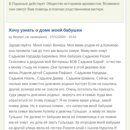
В Параньге действует Общество историков-архивистов. Возможно
они смогут Вам помощь в поисках родственников матери.
Хочу узнать о доме моей бабушки
by
Венерп (не проверено)
-
27/12/2020 - 15:42
Здравствуйте. Меня зовут Венера. Моя мама родом из д.Куянково.
она прожила там до того как вышла замуж. Маму мою зовут
Садыкова Нурдида Бариевна. Моя бабушка Садыкова Разия
Газизовна а дедушка мой Ветераны ВОВ Садыков Барий , отчество
к моему стыду не помню .Они прожили в этой деревне всю
жизнь.Родили детей Садыков Рафаил , Садыкова Нурдида ,
Садыков Наиль , Садыков Дамир , Садыков Шамиль. Сейчас на
сколько мне известно дом моих родных пустует.Если не нашлись
другие хозяева или не снесли его. Очень хотелось бы приехать
туда увидеть дом моих родных , вернуть его в семью. Куда мне
обратиться по этому поводу?. Я не помню какая улица , какой
номер дома. Но я хорошо помню , что напротив моей бабушки
жила семья мальчик Аулияр и девочка Гульшан , а маму их звали
Гульшат. Не далеко от бабушки жила её племянница я не помню
как её зовут ,но дочь её звать Гульзада. За огородом моей бабушки
на другой улице жила её сестра Рахиля апай с сыном Нурулла.Я