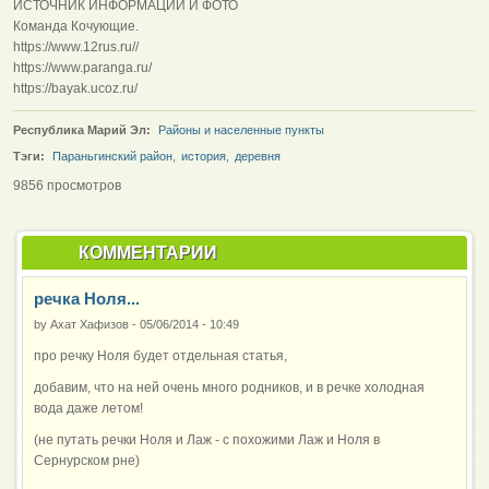
ИСТОЧНИК ИНФОРМАЦИИ И ФОТО
Команда Кочующие.
https://www.12rus.ru//
https://www.paranga.ru/
https://bayak.ucoz.ru/
Республика Марий Эл:
Районы и населенные пункты
Тэги:
Параньгинский район
,
история
,
деревня
9856 просмотров
КОММЕНТАРИИ
речка Ноля...
by
Ахат Хафизов
-
05/06/2014 - 10:49
про речку Ноля будет отдельная статья,
добавим, что на ней очень много родников, и в речке холодная
вода даже летом!
(не путать речки Ноля и Лаж - с похожими Лаж и Ноля в
Сернурском рне)