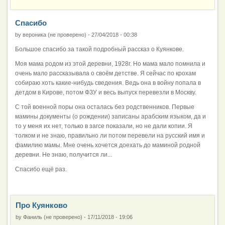
Спасибо
by
вероника (не проверено)
-
27/04/2018 - 00:38
Большое спасибо за такой подробный рассказ о Куянкове.
Моя мама родом из этой деревни, 1928г. Но мама мало помнила и
очень мало рассказывала о своём детстве. Я сейчас по крохам
собираю хоть какие-нибудь сведения. Ведь она в войну попала в
детдом в Кирове, потом ФЗУ и весь выпуск перевезли в Москву.
С той военной поры она осталась без родственников. Первые
мамины документы (о рождении) записаны арабским языком, да и
то у меня их нет, только в загсе показали, но не дали копии. Я
толком и не знаю, правильно ли потом перевели на русский имя и
фамилию мамы. Мне очень хочется доехать до маминой родной
деревни. Не знаю, получится ли...
Спасибо ещё раз.
Про Куянково
by
Фаниль (не проверено)
-
17/11/2018 - 19:06