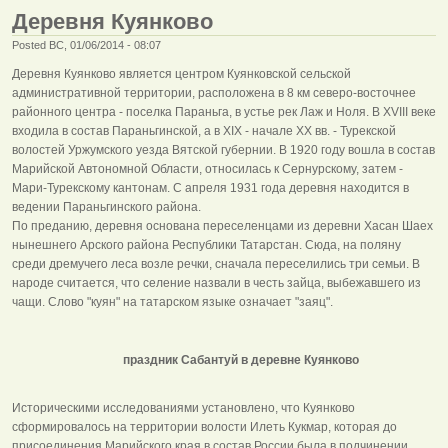
Деревня Куянково
Posted ВС, 01/06/2014 - 08:07
Деревня Куянково является центром Куянковской сельской
административной территории, расположена в 8 км северо-восточнее
районного центра - поселка Параньга, в устье рек Лаж и Ноля. В XVIII веке
входила в состав Параньгинской, а в XIX - начале XX вв. - Турекской
волостей Уржумского уезда Вятской губернии. В 1920 году вошла в состав
Марийской Автономной Области, относилась к Сернурскому, затем -
Мари-Турекскому кантонам. С апреля 1931 года деревня находится в
ведении Параньгинского района.
По преданию, деревня основана переселенцами из деревни Хасан Шаех
нынешнего Арского района Республики Татарстан. Сюда, на поляну
среди дремучего леса возле речки, сначала переселились три семьи. В
народе считается, что селение назвали в честь зайца, выбежавшего из
чащи. Слово "куян" на татарском языке означает "заяц".
праздник Сабантуй в деревне Куянково
Историческими исследованиями установлено, что Куянково
сформировалось на территории волости Илеть Кукмар, которая до
присоединения Марийского края в состав России была в подчинении