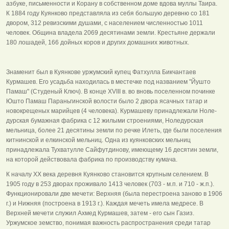
азбуке, письменности и Корану в собственном доме вдова муллы Таира.
К 1884 году Куянково представляла из себя большую деревню со 181
двором, 312 ревизскими душами, с населением численностью 1011
человек. Община владела 2069 десятинами земли. Крестьяне держали
180 лошадей, 166 дойных коров и других домашних животных.
Знаменит был в Куянкове уржумский купец Фатхулла Бикчантаев
Курмашев. Его усадьба находилась в местечке под названием "Йушто
Памаш" (Студеный Ключ). В конце XVIII в. во вновь поселенном починке
Юшто Памаш Параньгинской волости было 2 двора ясачных татар и
новокрещеных марийцев (4 человека). Курмашеву принадлежали Ноле-
дурская бумажная фабрика с 12 жилыми строениями, Ноледурская
мельница, более 21 десятины земли по речке Илеть, где были поселения
китнинской и елкинской мельниц. Одна из куянковских мельниц
принадлежала Тухватулле Сайфутдинову, имеющему 16 десятин земли,
на которой действовала фабрика по производству кумача.
К началу XX века деревня Куянково становится крупным селением. В
1905 году в 253 дворах проживало 1413 человек (703 - м.п. и 710 - ж.п.).
Функционировали две мечети: Верхняя (была перестроена заново в 1906
г.) и Нижняя (построена в 1913 г.). Каждая мечеть имела медресе. В
Верхней мечети служил Ахмед Курмашев, затем - его сын Газиз.
Уржумское земство, понимая важность распространения среди татар