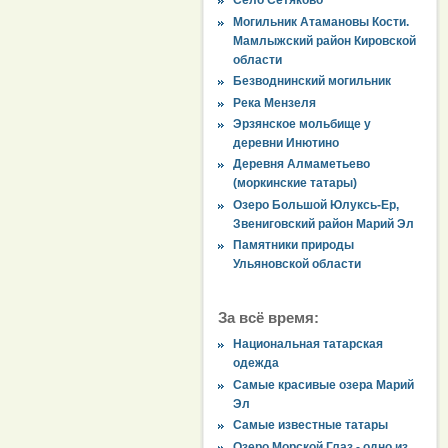
Село Сетяково
Могильник Атамановы Кости.
Мамлыжский район Кировской
области
Безводнинский могильник
Река Мензеля
Эрзянское мольбище у
деревни Инютино
Деревня Алмаметьево
(моркинские татары)
Озеро Большой Юлуксь-Ер,
Звениговский район Марий Эл
Памятники природы
Ульяновской области
За всё время:
Национальная татарская
одежда
Самые красивые озера Марий
Эл
Самые известные татары
Озеро Морской Глаз - одно из