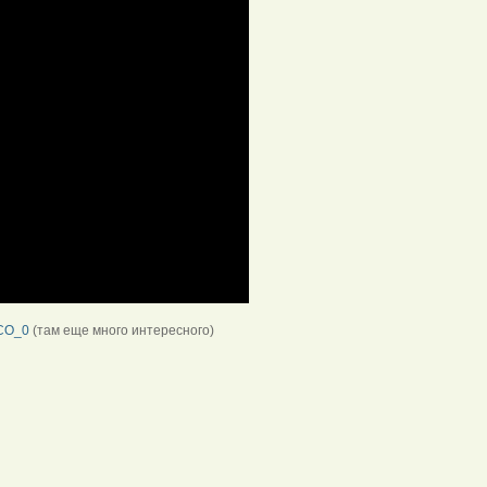
1CO_0
(там еще много интересного)