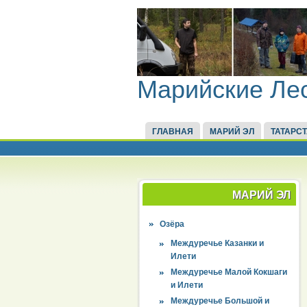
Марийские Ле
ГЛАВНАЯ
МАРИЙ ЭЛ
ТАТАРС
МАРИЙ ЭЛ
Озёра
Междуречье Казанки и
Илети
Междуречье Малой Кокшаги
и Илети
Междуречье Большой и