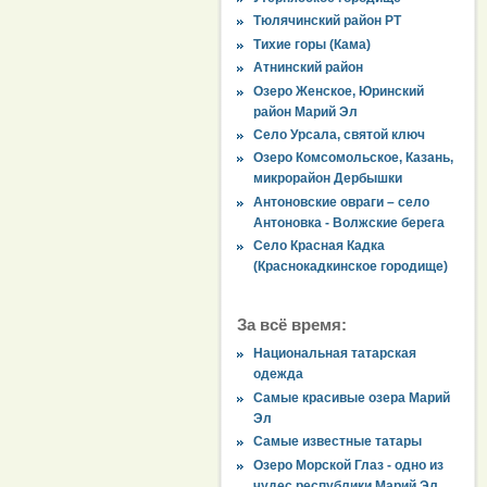
Тюлячинский район РТ
Тихие горы (Кама)
Атнинский район
Озеро Женское, Юринский
район Марий Эл
Село Урсала, святой ключ
Озеро Комсомольское, Казань,
микрорайон Дербышки
Антоновские овраги – село
Антоновка - Волжские берега
Село Красная Кадка
(Краснокадкинское городище)
За всё время:
Национальная татарская
одежда
Самые красивые озера Марий
Эл
Самые известные татары
Озеро Морской Глаз - одно из
чудес республики Марий Эл.