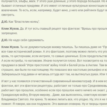
получается, эльфы, маги. У этого уши длинные, у этого борода большая. Но 
бывают отличные придумки. И это имеет отличные культурные коннотации в 
вовлечение. То есть, если, например, будет кино, у него или рейтинги будут
смотреть.
Д.Ю.
Как “Властелин колец”.
Клим Жуков.
Да. И тут есть главный рецепт про фэнтези: “Врешь про прошло
запрещено.
Д.Ю.
Не надо себя сдерживать.
Клим Жуков.
Ты не документальную книжку пишешь. Ты пишешь даже не “Пр
все-таки исторический роман. А это фантазия, поэтому можно лепить что уго
кровь, то цистернами, если интриги, то самые циничные. Если предательство
А если ястребы, то натовские. Иначе получится плохо. Вот посмотрите на
придумал в своей “Игре престолов” войну Алой и Белой розы в Англии. Там в
страшно, как было по-настоящему. Но показано все настолько рельефно и ко
Забираешься под диван и читаешь оттуда вот так, на вытянутых руках. Или
И вот у нас появился отечественный современный кинематограф. И в нем ест
фэнтези, вот эти фэнтези рецептуры, работают не только про Средневеков
работают про прошлое, особенно если про прошлое никто ничего не знает. 
Гражданскую войну, Вторую мирову... Даже, как выяснилось, советскую косми
Владимира Святого. Ни хрена. То можно лепить все, что угодно. Ну, это я не
помнят. Я говорю, как они подумали. Это важная оговорка. Ну и творцы приня