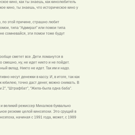
ское кино, как ты знаешь, как кинолюбитель
ое кино, ты знаешь, что историческое кино у
о, по этой причине, страшно любит
 Помои, типа “Адмирал” или помои типа
 не сомневайся, эти помои тоже будут
 вообще сметет все. Дети ломанутся в
о смешно, ну, не идет никто и не пойдет.
ный вклад. Никто не идет. Так им и надо.
вно несут денежки в кассу. И, в итоге, так как
 к юбилею, точно даст денег, можно снимать. В
 2”, “Штрафбат”, “Жила-была одна баба”.
, и великий режиссер Михалков буквально
ьное резюме целой киноэпохи. Это срущий в
ноэпоха, начиная с 1991 года, может, с 1989