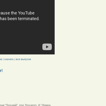
be
|
скачать
|
все выпуски
т!
м “Троцкий”, про Троцкого. И “Демон