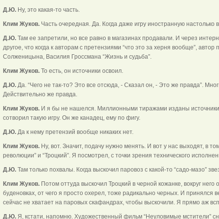
Д.Ю.
Ну, это какая-то часть.
Клим Жуков.
Часть очередная. Да. Когда даже игру иностранную настолько в
Д.Ю.
Там ее запретили, но все равно в магазинах продавали. И через интер
другое, что когда к авторам с претензиями “что это за херня вообще”, автор
Солженицына, Василия Гроссмана “Жизнь и судьба”.
Клим Жуков.
То есть, он источники освоил.
Д.Ю.
Да. “Чего не так-то? Это все отсюда, - Сказал он, - Это же правда”. Мног
Действительно же правда.
Клим Жуков.
И я бы не нашелся. Миллионными тиражами изданы источники,
сотворил такую игру. Он же канадец, ему по фигу.
Д.Ю.
Да к нему претензий вообще никаких нет.
Клим Жуков.
Ну, вот. Значит, подачу нужно менять. И вот у нас выходят, в то
революции” и “Троцкий”. Я посмотрел, с точки зрения технического исполнен
Д.Ю.
Там только похвалы. Когда выскочил паровоз с какой-то “садо-мазо” зве
Клим Жуков.
Потом оттуда выскочил Троцкий в черной кожанке, вокруг него 
буденовках, от чего я просто охерел, тоже радикально черных. И принялся в
сейчас не хватает на паровых скафандрах, чтобы выскочили. Я прямо аж всп
Д.Ю.
Я, кстати, напомню. Художественный фильм “Неуловимые мстители” сн