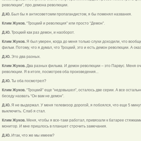
революции”, про демона революции.
Д.Ю.
Был бы я антисоветским пропагандистом, я бы поменял названия.
Клим Жуков.
“Троцкий и революция” или просто “Демон”.
Д.Ю.
Троцкий как раз демон, и наоборот.
Клим Жуков.
Я был уверен, когда до меня только слухи доходили, что вообще
фильм. Потому, что я думал, что Троцкий, это и есть демон революции. А оказ
Д.Ю.
Это два разных.
Клим Жуков.
Два разных фильма. И демон революции – это Парвус. Меня оче
революции. Я в итоге, посмотрев оба произведения...
Д.Ю.
Ты оба посмотрел?
Клим Жуков.
“Троцкий” еще “недовышел”, осталось две серии. А все осталь
беседу назвать “Он вам не демон”.
Д.Ю.
Я не выдержал. У меня телевизор дорогой, я побоялся, что еще 5 минут
выключить. Слаб я стал.
Клим Жуков.
Меня, чтобы я все-таки работал, привязали к батарее стяжкам
монитор. И мне пришлось в планшет строчить замечания.
Д.Ю.
Итак, что же мы имеем?