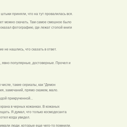
 штыки приняли, что на тут провалилась вся.
нет можно скачать. Там самое смешное было
 показал фотографию, где лежат стопой книги
ие не нашлись, что сказать в ответ.
 явно популярные, достоверные. Прочел и
м числе, такие сериалы, как “Демон
ия, замечаний, прямо скажем, мало.
здой прикрученной...
охрана в черных кожанках. В кожаных
ещать. Я думал, что только космодесанта
отел когда увидел.
имали люди, которые еще чего-то помнили.