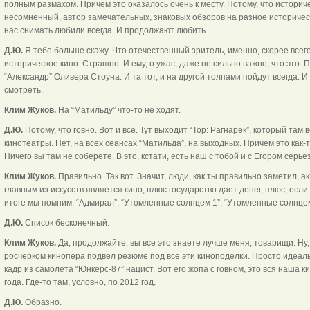
полным размахом. Причем это оказалось очень к месту. Потому, что историче
несомненный, автор замечательных, знаковых обзоров на разное историческ
нас снимать любили всегда. И продолжают любить.
Д.Ю.
Я тебе больше скажу. Что отечественный зритель, именно, скорее всег
историческое кино. Страшно. И ему, о ужас, даже не сильно важно, что это.
“Александр” Оливера Стоуна. И та тот, и на другой толпами пойдут всегда. И
смотреть.
Клим Жуков.
На “Матильду” что-то не ходят.
Д.Ю.
Потому, что говно. Вот и все. Тут выходит “Тор: Рагнарек”, который там
кинотеатры. Нет, на всех сеансах “Матильда”, на выходных. Причем это как-т
Ничего вы там не соберете. В это, кстати, есть наш с тобой и с Егором серьез
Клим Жуков.
Правильно. Так вот. Значит, люди, как ты правильно заметил, акти
главным из искусств является кино, плюс государство дает денег, плюс, если
итоге мы помним: “Адмирал”, “Утомленные солнцем 1”, “Утомленные солнцем
Д.Ю.
Список бесконечный.
Клим Жуков.
Да, продолжайте, вы все это знаете лучше меня, товарищи. Ну
росчерком кинопера подвел резюме под все эти киноподелки. Просто идеал
кадр из самолета “Юнкерс-87” нацист. Вот его жопа с говном, это вся наша ки
года. Где-то там, условно, по 2012 год.
Д.Ю.
Образно.