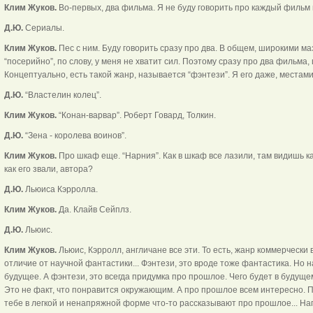
Клим Жуков.
Во-первых, два фильма. Я не буду говорить про каждый фильм 
Д.Ю.
Сериалы.
Клим Жуков.
Пес с ним. Буду говорить сразу про два. В общем, широкими ма
“посерийно”, по слову, у меня не хватит сил. Поэтому сразу про два фильма
Концептуально, есть такой жанр, называется “фэнтези”. Я его даже, местами
Д.Ю.
“Властелин колец”.
Клим Жуков.
“Конан-варвар”. Роберт Говард, Толкин.
Д.Ю.
“Зена - королева воинов”.
Клим Жуков.
Про шкаф еще. “Нарния”. Как в шкаф все лазили, там видишь как
как его звали, автора?
Д.Ю.
Льюиса Кэрролла.
Клим Жуков.
Да. Клайв Сейплз.
Д.Ю.
Льюис.
Клим Жуков.
Льюис, Кэрролл, англичане все эти. То есть, жанр коммерчески 
отличие от научной фантастики... Фэнтези, это вроде тоже фантастика. Но 
будущее. А фэнтези, это всегда придумка про прошлое. Чего будет в будущем
Это не факт, что понравится окружающим. А про прошлое всем интересно. По
тебе в легкой и ненапряжной форме что-то рассказывают про прошлое... На