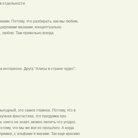
в отдельности.
зками. Потому, что разбирать, как мы любим,
, широкими мазками, концептуально.
, люблю. Там прикольно всегда.
 интересно. Друга “Алисы в стране чудес”,
выгодный, это самое главное. Потому, что в
научная фантастика, это придумка про
, никто не знает, можно лепить что угодно.
тому, что мы же все из прошлого. А когда
пример, с эльфами и магами. Так еще красиво