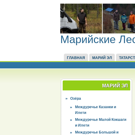
Марийские Ле
ГЛАВНАЯ
МАРИЙ ЭЛ
ТАТАРС
МАРИЙ ЭЛ
Озёра
Междуречье Казанки и
Илети
Междуречье Малой Кокшаги
и Илети
Междуречье Большой и