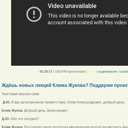
01:20:17
|
1002449 просмотров
|
текст
|
аудиоверсия
|
youtu
Ждёшь новых лекций Клима Жукова? Поддержи проек
Текстовая версия ниже
Д.Ю.
Я вас категорически приветствую. Клим Александрович, добрый день.
Клим Жуков.
Добрый день. Всем привет.
Д.Ю.
Обо что сегодня?
Клим Жуков.
Поступило около полутора миллиардов просьб посмотреть филь