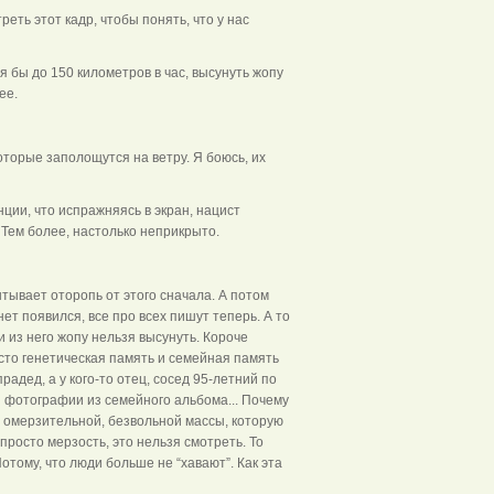
еть этот кадр, чтобы понять, что у нас
я бы до 150 километров в час, высунуть жопу
ее.
оторые заполощутся на ветру. Я боюсь, их
нции, что испражняясь в экран, нацист
 Тем более, настолько неприкрыто.
тывает оторопь от этого сначала. А потом
ет появился, все про всех пишут теперь. А то
и из него жопу нельзя высунуть. Короче
сто генетическая память и семейная память
прадед, а у кого-то отец, сосед 95-летний по
 и фотографии из семейного альбома... Почему
, омерзительной, безвольной массы, которую
 просто мерзость, это нельзя смотреть. То
отому, что люди больше не “хавают”. Как эта