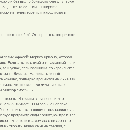
можно и без них по большому счету. Тут тоже
обществе. То есть, имеет широкое
 высокие в телевизоре, или народ повалит
е – не стесняйся”. Это просто категорически
оклятых королей” Мориса Дрюона, которая
дно. Если секс, то самый разнузданный, если
, то гнусное, если военщина, то израильская.
 товарища Джорджа Мартина, который
се конечно, примерно процентов на 75 не так
нтурно, что прямо даже думать не надо.
 телевизор смотришь.
ь творцы. И творцы вдруг поняли, что
ье. Или Античность. Они вообще неплохо
Догадавшись, что, например, про революцию,
ческую программу, люди помнят, как про князя
 говорю, что люди в самом деле ни хрена не
лись творить, ничем себя не стесняя, с