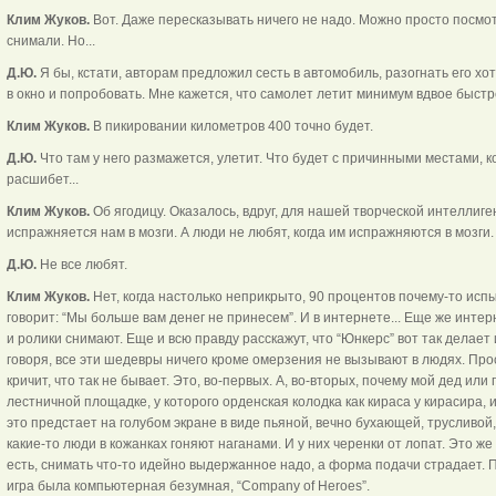
Клим Жуков.
Вот. Даже пересказывать ничего не надо. Можно просто посмотр
снимали. Но...
Д.Ю.
Я бы, кстати, авторам предложил сесть в автомобиль, разогнать его хот
в окно и попробовать. Мне кажется, что самолет летит минимум вдвое быстр
Клим Жуков.
В пикировании километров 400 точно будет.
Д.Ю.
Что там у него размажется, улетит. Что будет с причинными местами, к
расшибет...
Клим Жуков.
Об ягодицу. Оказалось, вдруг, для нашей творческой интеллиге
испражняется нам в мозги. А люди не любят, когда им испражняются в мозги.
Д.Ю.
Не все любят.
Клим Жуков.
Нет, когда настолько неприкрыто, 90 процентов почему-то испы
говорит: “Мы больше вам денег не принесем”. И в интернете... Еще же интерн
и ролики снимают. Еще и всю правду расскажут, что “Юнкерс” вот так делает 
говоря, все эти шедевры ничего кроме омерзения не вызывают в людях. Про
кричит, что так не бывает. Это, во-первых. А, во-вторых, почему мой дед или 
лестничной площадке, у которого орденская колодка как кираса у кирасира,
это предстает на голубом экране в виде пьяной, вечно бухающей, трусливой
какие-то люди в кожанках гоняют наганами. И у них черенки от лопат. Это же
есть, снимать что-то идейно выдержанное надо, а форма подачи страдает. П
игра была компьютерная безумная, “Company of Heroes”.