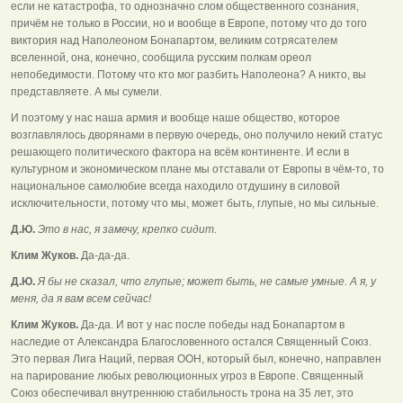
если не катастрофа, то однозначно слом общественного сознания,
причём не только в России, но и вообще в Европе, потому что до того
виктория над Наполеоном Бонапартом, великим сотрясателем
вселенной, она, конечно, сообщила русским полкам ореол
непобедимости. Потому что кто мог разбить Наполеона? А никто, вы
представляете. А мы сумели.
И поэтому у нас наша армия и вообще наше общество, которое
возглавлялось дворянами в первую очередь, оно получило некий статус
решающего политического фактора на всём континенте. И если в
культурном и экономическом плане мы отставали от Европы в чём-то, то
национальное самолюбие всегда находило отдушину в силовой
исключительности, потому что мы, может быть, глупые, но мы сильные.
Д.Ю.
Это в нас, я замечу, крепко сидит.
Клим Жуков.
Да-да-да.
Д.Ю.
Я бы не сказал, что глупые; может быть, не самые умные. А я, у
меня, да я вам всем сейчас!
Клим Жуков.
Да-да. И вот у нас после победы над Бонапартом в
наследие от Александра Благословенного остался Священный Союз.
Это первая Лига Наций, первая ООН, который был, конечно, направлен
на парирование любых революционных угроз в Европе. Священный
Союз обеспечивал внутреннюю стабильность трона на 35 лет, это