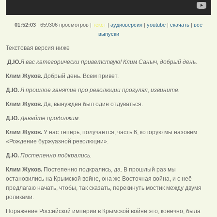
01:52:03
|
659306 просмотров
|
текст
|
аудиоверсия
|
youtube
|
скачать
|
все
выпуски
Текстовая версия ниже
Д.Ю.
Я вас категорически приветствую! Клим Саныч, добрый день.
Клим Жуков.
Добрый день. Всем привет.
Д.Ю.
Я прошлое занятие про революции прогулял, извините.
Клим Жуков.
Да, вынужден был один отдуваться.
Д.Ю.
Давайте продолжим.
Клим Жуков.
У нас теперь, получается, часть 6, которую мы назовём
«Рождение буржуазной революции».
Д.Ю.
Постепенно подкрались.
Клим Жуков.
Постепенно подкрались, да. В прошлый раз мы
остановились на Крымской войне, она же Восточная война, и с неё
предлагаю начать, чтобы, так сказать, перекинуть мостик между двумя
роликами.
Поражение Российской империи в Крымской войне это, конечно, была