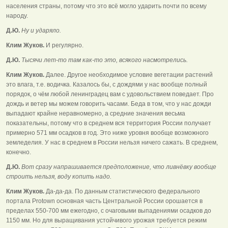
населения страны, потому что это всё могло ударить почти по всему
народу.
Д.Ю.
Ну и ударяло.
Клим Жуков.
И регулярно.
Д.Ю.
Тысячи лет-то там как-то это, всякого насмотрелись.
Клим Жуков.
Далее. Другое необходимое условие вегетации растений
это влага, т.е. водичка. Казалось бы, с дождями у нас вообще полный
порядок, о чём любой ленинградец вам с удовольствием поведает. Про
дождь и ветер мы можем говорить часами. Беда в том, что у нас дожди
выпадают крайне неравномерно, а средние значения весьма
показательны, потому что в среднем вся территория России получает
примерно 571 мм осадков в год. Это ниже уровня вообще возможного
земледелия. У нас в среднем в России нельзя ничего сажать. В среднем,
конечно.
Д.Ю.
Вот сразу напрашивается предположение, что ливнёвку вообще
строить нельзя, воду копить надо.
Клим Жуков.
Да-да-да. По данным статистического федерального
портала Protown основная часть Центральной России орошается в
пределах 550-700 мм ежегодно, с очаговыми выпадениями осадков до
1150 мм. Но для выращивания устойчивого урожая требуется режим