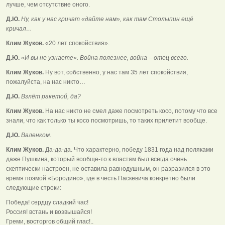
лучше, чем отсутствие оного.
Д.Ю.
Ну, как у нас кричат «дайте нам», как там Столыпин ещё
кричал…
Клим Жуков.
«20 лет спокойствия».
Д.Ю.
«И вы не узнаете». Война полезнее, война – отец всего.
Клим Жуков.
Ну вот, собственно, у нас там 35 лет спокойствия,
пожалуйста, на нас никто…
Д.Ю.
Взлёт ракетой, да?
Клим Жуков.
На нас никто не смел даже посмотреть косо, потому что все
знали, что как только ты косо посмотришь, то таких прилетит вообще.
Д.Ю.
Валенком.
Клим Жуков.
Да-да-да. Что характерно, победу 1831 года над поляками
даже Пушкина, который вообще-то к властям был всегда очень
скептически настроен, не оставила равнодушным, он разразился в это
время поэмой «Бородино», где в честь Паскевича конкретно были
следующие строки:
Победа! сердцу сладкий час!
Россия! встань и возвышайся!
Греми, восторгов общий глас!..