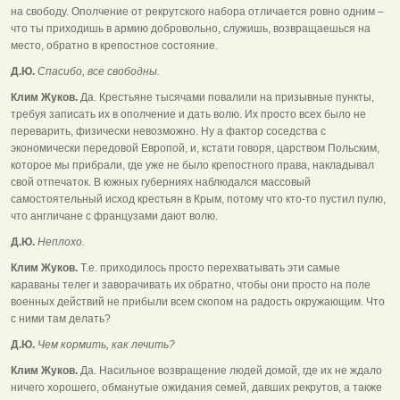
на свободу. Ополчение от рекрутского набора отличается ровно одним –
что ты приходишь в армию добровольно, служишь, возвращаешься на
место, обратно в крепостное состояние.
Д.Ю.
Спасибо, все свободны.
Клим Жуков.
Да. Крестьяне тысячами повалили на призывные пункты,
требуя записать их в ополчение и дать волю. Их просто всех было не
переварить, физически невозможно. Ну а фактор соседства с
экономически передовой Европой, и, кстати говоря, царством Польским,
которое мы прибрали, где уже не было крепостного права, накладывал
свой отпечаток. В южных губерниях наблюдался массовый
самостоятельный исход крестьян в Крым, потому что кто-то пустил пулю,
что англичане с французами дают волю.
Д.Ю.
Неплохо.
Клим Жуков.
Т.е. приходилось просто перехватывать эти самые
караваны телег и заворачивать их обратно, чтобы они просто на поле
военных действий не прибыли всем скопом на радость окружающим. Что
с ними там делать?
Д.Ю.
Чем кормить, как лечить?
Клим Жуков.
Да. Насильное возвращение людей домой, где их не ждало
ничего хорошего, обманутые ожидания семей, давших рекрутов, а также