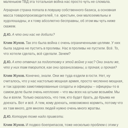
маленьком ТВД эта тотальная война нас просто чуть не сломала.
Аграрная страна попала в ловушку собственного базиса, а основная
масса товаропроизводителей, т.е. крестьян, они малоземельны и
худолошадны, и к тому абсолютно бесправны, об этом мы чуть ниже
скажем.
Д.Ю.
А что они нас не добили?
Клим Жуков.
Так это была война с очень ограниченными целями. У них
была задача не пустить в проливы. Нас в проливы не пустили. Всё. То,
что хотели сделать, всё сделали. Зачем?
Д.Ю.
А кто отвечал за подготовку к этой войне у нас? Они знали же,
что у них там творится, как они организованы, и прочая, и прочая?
Клим Жуков.
Конечно, знали. Они же туда ездили в гости. Нет, ну
считалось, что у нас настолько мощная армия, просто численно мощная,
и так здорово замотивированные солдаты и офицеры – офицеры-то в
самом деле были очень неплохие – что мы всех на штыки возьмём. Мы
бы и взяли. Только оказалось, что тем, кто будет брать, до Крыма не
доехать. Вот и всё. А тем, кому доехать, невозможно кормить, потому что
их там много, для многих людей нужно очень много жратвы.
Д.Ю.
Которую тоже надо привезти.
Клим Жуков.
И подвоз боеприпасов, тоже несколько проблем с этим у