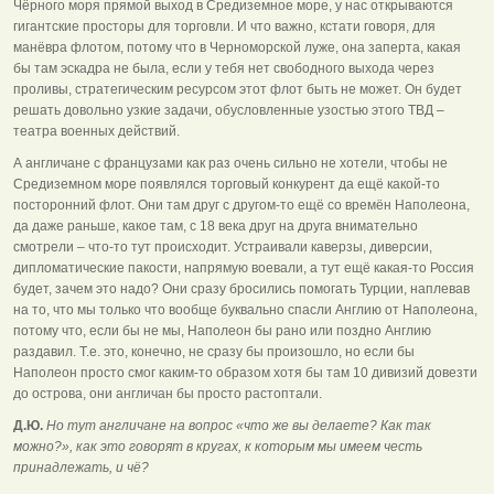
Чёрного моря прямой выход в Средиземное море, у нас открываются
гигантские просторы для торговли. И что важно, кстати говоря, для
манёвра флотом, потому что в Черноморской луже, она заперта, какая
бы там эскадра не была, если у тебя нет свободного выхода через
проливы, стратегическим ресурсом этот флот быть не может. Он будет
решать довольно узкие задачи, обусловленные узостью этого ТВД –
театра военных действий.
А англичане с французами как раз очень сильно не хотели, чтобы не
Средиземном море появлялся торговый конкурент да ещё какой-то
посторонний флот. Они там друг с другом-то ещё со времён Наполеона,
да даже раньше, какое там, с 18 века друг на друга внимательно
смотрели – что-то тут происходит. Устраивали каверзы, диверсии,
дипломатические пакости, напрямую воевали, а тут ещё какая-то Россия
будет, зачем это надо? Они сразу бросились помогать Турции, наплевав
на то, что мы только что вообще буквально спасли Англию от Наполеона,
потому что, если бы не мы, Наполеон бы рано или поздно Англию
раздавил. Т.е. это, конечно, не сразу бы произошло, но если бы
Наполеон просто смог каким-то образом хотя бы там 10 дивизий довезти
до острова, они англичан бы просто растоптали.
Д.Ю.
Но тут англичане на вопрос «что же вы делаете? Как так
можно?», как это говорят в кругах, к которым мы имеем честь
принадлежать, и чё?