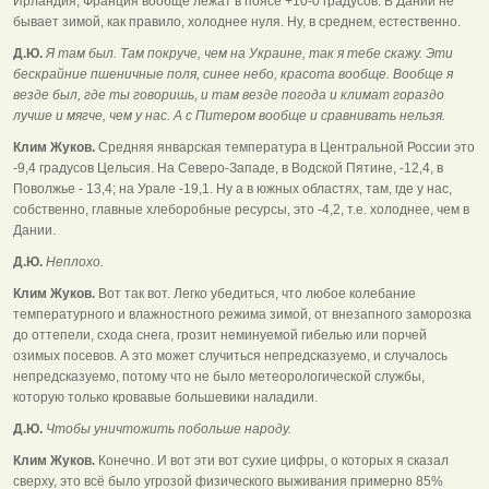
Ирландия, Франция вообще лежат в поясе +10-0 градусов. В Дании не
бывает зимой, как правило, холоднее нуля. Ну, в среднем, естественно.
Д.Ю.
Я там был. Там покруче, чем на Украине, так я тебе скажу. Эти
бескрайние пшеничные поля, синее небо, красота вообще. Вообще я
везде был, где ты говоришь, и там везде погода и климат гораздо
лучше и мягче, чем у нас. А с Питером вообще и сравнивать нельзя.
Клим Жуков.
Средняя январская температура в Центральной России это
-9,4 градусов Цельсия. На Северо-Западе, в Водской Пятине, -12,4, в
Поволжье - 13,4; на Урале -19,1. Ну а в южных областях, там, где у нас,
собственно, главные хлеборобные ресурсы, это -4,2, т.е. холоднее, чем в
Дании.
Д.Ю.
Неплохо.
Клим Жуков.
Вот так вот. Легко убедиться, что любое колебание
температурного и влажностного режима зимой, от внезапного заморозка
до оттепели, схода снега, грозит неминуемой гибелью или порчей
озимых посевов. А это может случиться непредсказуемо, и случалось
непредсказуемо, потому что не было метеорологической службы,
которую только кровавые большевики наладили.
Д.Ю.
Чтобы уничтожить побольше народу.
Клим Жуков.
Конечно. И вот эти вот сухие цифры, о которых я сказал
сверху, это всё было угрозой физического выживания примерно 85%