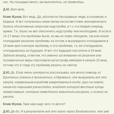
нас. На лошадках много, как выяснилось, не привезёшь.
Д.Ю.
Вот ведь.
Клим Жуков.
Вот ведь. Да, абсолютно бесправные люди, в основном, и
бедные. И вот получилась некая вилка несоответствия экономического
базиса объективным запросам надстройки, в т.ч. и в первую очередь
армии. Т.е. базис не мог обеспечить надстройку чем необходимо. И если в
14-17 веках эти проблемы были, но мы их ловко обходили, так или иначе
откладывая решение проблемы на потом; и вынужденно откладывали в
18 веке крестьянскую проблему, и эта проблема, т.к. её откладывали,
откладывалась на будущее. И вот это будущее наступило в 19 веке.
Забегая вперёд, отметим, что именно затягивание её решения или
половинчатые меры обусловили катастрофу империи в начале 20 века,
потому что и тогда эту проблему решить не смогли.
Д.Ю.
Да. Егор очень интересно рассказывал, как везли помощь из
Британии сначала в Архангельск, в Мурманск, где выгружать всё это
некуда, нормальным кораблям швартоваться негде, груз на землю;
какая-то паршивая узкоколейка, владеют которой местные купцы
православные, которые немедленно взвинтили расценки, и ничего не
увезти.
Клим Жуков.
Таки нам надо чего-то везти?
Д.Ю.
Да-да. И в результате всё это ехало через Владивосток, что уже