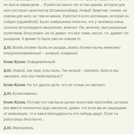
он был в самом деле… Я работал много лет в том здании, которое для
него построил архитектор Штакеншнейдер, Новый Эрмитаж; точнее, не
совсем для него, но тем не менее. Работал я в его коллекции, которую он
собрал (оружейной). Было совершенно понятно, что у человека очень
сильное ретроградное мышление, конечно. Он, конечно, был реальным
политиком, безусловно, но он думал, что все такие, как он, т.е. думают по-
рыцарски. А время-то было уже не совсем то.
Д.Ю.
Вождь должен быть не рыцарь, вождь должен быть немножко
оперуполномоченный – хитрый, коварный.
Клим Жуков.
Осведомлённый.
Д.Ю.
Ловкий, как паук, ёлы-палы. Так нельзя – предали. Куда ж ты
смотрел, что они тебя предали?
Клим Жуков.
Но тут другое дело, что не только он смотрел.
Д.Ю.
Естественно.
Клим Жуков.
Потому что там была целая гигантская прослойка, которая
вся вместе непонятно куда смотрела, думая, что если мы их защищаем
от революции, то и нам в благодарность что-нибудь дадут. Если ты
работаешь бесплатно…
Д.Ю.
Мечтатель.