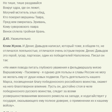
Но тише, тише раздавайся
Вокруг одра, где он лежит,
Могучий мститель злых обид,
Кто покорил вершины Тавра,
Пред кем смирилась Эривань,
Кому суворовского лавра
Венок сплела тройная брань.
Д.Ю.
Уважительно.
Клим Жуков.
И Денис Давыдов написал, который тоже, в общем-то, не
отличался лояльностью, отличался очень острым пером. Денис Давыдов
это герой, гусар, партизан, один из победителей Наполеона. Писал он
так:
«Не имея повода питать глубокого уважения к фельдмаршалу князю
Варшавскому - Паскевичу - я однако для пользы и славы России не могу
не желать ему от души новых подвигов. Пусть деятельность нашего
Марса, посвященная благу победоносного российского воинства, окажет
на него благотворное влияние. Пусть он, достойно стоя в челе
победоносного русского воинства, следит за всеми
усовершенствованиями военного ремесла на западе, и ходатайствует у
государя, оказывающего ему полное доверие, о применении их к нашему
войску».