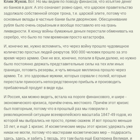
Клим Жуков.
Вот. Но мы видим по поводу финансов, что изъятие денег
из банков в долг. А это означает ровно одно, что царское правительство
задолжало собственной опоре трона, т.е. царской элите, потому что
основные вклады в частные банки были дворянские. Обесценивание
рубля было очень серьёзным и вообще поставило его на грань
ликвидности. К концу войны бумажные деньги перестали обменивать на
серебро, что было по тем временам просто катастрофа.
И, конечно же, нужно вспомнить, что через войну прошло чудовищное
количество простых людей-рекрутов. 900 000 человек прошло за это
время через армию. Они не все, конечно, попали в Крым далеко, но нужно
было постоянно держать представительные силы на тех или иных
границах, готовить резервы, и чуть меньше миллиона прошло через
армию. Т.е. это здоровые мужики, которых сорвали с полей, которые
перестали приносить непосредственную прибыль и производить
прибавочный продукт в виде еды.
И Россия, как можно видеть, встала на пороге финансового, и шире -
экономического кризиса, причём очень жестокого. Причём этот кризис
был повторным, потому что в прошлый раз мы говорили о
революционной ситуации всеевропейского масштаба 1847-49 годов, из
которой мы выбрались не просто, прямо скажем. И вот прошло меньше
10 лет, и ещё 1 кризис. И косметические меры этот кризис удержать уже
никак не могли, потому что мастерами косметических мер – подкрасить
здесь, здесь, и забить 1 гвоздь, это там была ещё Екатерина Великая, и