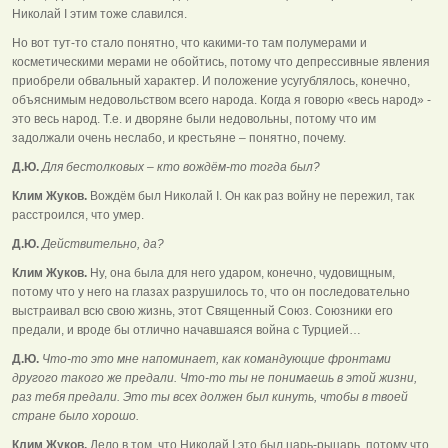
Николай I этим тоже славился.
Но вот тут-то стало понятно, что какими-то там полумерами и
косметическими мерами не обойтись, потому что депрессивные явления
приобрели обвальный характер. И положение усугублялось, конечно,
объяснимым недовольством всего народа. Когда я говорю «весь народ» -
это весь народ. Т.е. и дворяне были недовольны, потому что им
задолжали очень неслабо, и крестьяне – понятно, почему.
Д.Ю.
Для бестолковых – кто вождём-то тогда был?
Клим Жуков.
Вождём был Николай I. Он как раз войну не пережил, так
расстроился, что умер.
Д.Ю.
Действительно, да?
Клим Жуков.
Ну, она была для него ударом, конечно, чудовищным,
потому что у него на глазах разрушилось то, что он последовательно
выстраивал всю свою жизнь, этот Священный Союз. Союзники его
предали, и вроде бы отлично начавшаяся война с Турцией…
Д.Ю.
Что-то это мне напоминает, как командующие фронтами
другого такого же предали. Что-то ты не понимаешь в этой жизни,
раз тебя предали. Это ты всех должен был кинуть, чтобы в твоей
стране было хорошо.
Клим Жуков.
Дело в том, что Николай I это был царь-рыцарь, потому что