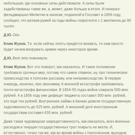
небольшая, где основные силы действовали. А силы были
задействованы такие же, а, может, даже больше в итоге. И генерал-
фельдмаршал Милютин в записке, поданной в Госсовет в 1856 году,
сообщил, что резерв ружей за годы войны сократился с 1 миллиона до 90
тысяч.
Д.Ю.
Ого.
Клим Жуков.
Т.е. если сейчас опять придётся воевать, то нам просто
будет нечем вооружать армию через некоторое время.
Д.Ю.
Вот это повоевали.
Клим Жуков.
Вот это поворот, как оказалось. И такое положение
требовало срочных мер, потому что самое главное, ну, про техническое
превосходство я попозже расскажу, или непревосходство. В первую
очередь, конечно, про экономику. К военной катастрофе прибавилась
почти катастрофа финансовая. В 1854-55 годах война сожрала 500 млн.
рублей. А в 1856 году уже дефицит бюджета составил 300 млн. рублей,
это ещё тех рублей. Внутренние займы в банках довели государственную
задолженность до 525 млн. рублей. А внешний долг иностранным
государствам составил 430 млн. рублей.
Даже такая чудовищная закредитованность, как оказалось, всех военных
расходов и текущих государственных трат покрыть не могла. И,
естественно, точно так же, как во время войны с Наполеоном, выходом