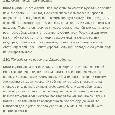
Д.Ю.
Ну да, такие, проникнутые.
Клим Жуков.
Т.е. всем прям – вот Паскевич-то могёт. И буквально прошло
немного времени, 1849 год, Паскевич снова оказывается в Европе и
обрушивает на национально-освободительную борьбу в Венгрии (против
австрийцев, естественно) 120 000 штыков и сабель, и душит революцию
на корню. Попутно он прогулялся через места, населённые карпатскими
русинами, обнаружил, что там живут русские люди. Русские люди тоже,
кстати, обнаружили, что тут ходят русские люди в таких красивых
мундирах, причём все православные, и резко все захотели в Россию.
Австрийцам пришлось конструировать чуть-чуть западенскую украинскую
нацию против этого.
Д.Ю.
Где собака-то порылась. Давно, однако.
Клим Жуков.
Да. И, казалось бы, что вообще потрясённые явленной
мощью соседние владыки навсегда должны были проникнуться, во-
первых, уважением к русскому штыку и благодарностью трону, потому что
это именно он гарантировал их собственную стабильность, и не на
словах, а вполне материальным образом. Но ситуация обернулась
полной противоположностью, потому что черноморские проливы и
прямой экономический интерес перевесил любые вообще рыцарские
мотивы. Что там какая-то благодарность, это всё ерунда какая-то.
Наполеон давно умер, про это уже речи не было. Священный Союз
распался тут же.