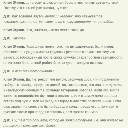
Клим Жуков.
… то услуга, оказанная бесплатно, не считается услугой.
Потому что ты ж её уже оказал, ну и всё.
Д.Ю.
Как говорил другой великий человек, это называется
«головокружение от успехов», и ни к чему хорошему не приведёт.
Клим Жуков.
Это, конечно, имело место тоже, да.
Д.Ю.
Так-так.
Клим Жуков.
Помещики, кроме того, что им задолжали, были очень
обеспокоены уходом массы трудовых резервов в армию, потому что
рекрут, освобождённый после срока службы от крепостной зависимости,
он из поля бесплатной рабочей силы для помещика исчезал.
Д.Ю.
А всех так освобождали?
Клим Жуков.
Да. Т.е. рекрут мог потом, отслужив срок, или по ранению
выйдя в отставку, вернуться домой, но, как правило, его или определяли в
инвалидскую команду, т.е. команду ветеранов, которая, если что, могла
какие-то полицейские функции выполнять, или в самом деле ещё раз
встать под ружьё, или же уходил в город в качестве ремесленника. Если
оказывался на селе, это была беда для села, потому что… почитайте
русские сказки про солдат отставных, там просто кошмар.
Д.Ю.
Ну, там про солдата, который долго отслужил. Т.е. они ничего не
понимали в сельском хозяйстве.