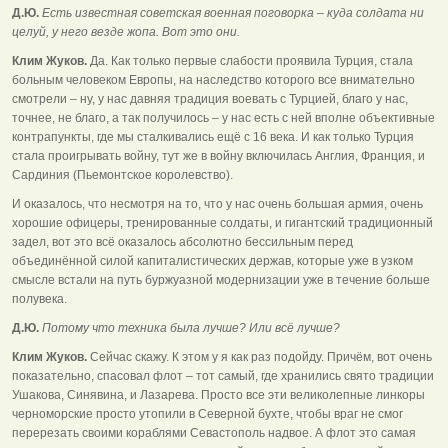
Д.Ю.
Есть известная советская военная поговорка – куда солдата ни
целуй, у него везде жопа. Вот это они.
Клим Жуков.
Да. Как только первые слабости проявила Турция, стала
больным человеком Европы, на наследство которого все внимательно
смотрели – ну, у нас давняя традиция воевать с Турцией, благо у нас,
точнее, не благо, а так получилось – у нас есть с ней вполне объективные
контрапункты, где мы сталкивались ещё с 16 века. И как только Турция
стала проигрывать войну, тут же в войну включилась Англия, Франция, и
Сардиния (Пьемонтское королевство).
И оказалось, что несмотря на то, что у нас очень большая армия, очень
хорошие офицеры, тренированные солдаты, и гигантский традиционный
задел, вот это всё оказалось абсолютно бессильным перед
объединённой силой капиталистических держав, которые уже в узком
смысле встали на путь буржуазной модернизации уже в течение больше
полувека.
Д.Ю.
Потому что техника была лучше? Или всё лучше?
Клим Жуков.
Сейчас скажу. К этом у я как раз подойду. Причём, вот очень
показательно, спасовал флот – тот самый, где хранились свято традиции
Ушакова, Синявина, и Лазарева. Просто все эти великолепные линкоры
черноморские просто утопили в Северной бухте, чтобы враг не смог
перерезать своими кораблями Севастополь надвое. А флот это самая