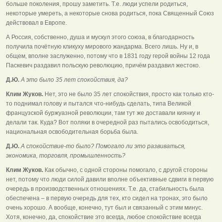
больше поколения, прошу заметить. Т.е. люди успели родиться,
некоторые умереть, а некоторые снова родиться, пока Священный Союз
действовал в Европе.
А Россия, собственно, душа и мускул этого союза, в благодарность
получила почётную кликуху мирового жандарма. Всего лишь. Ну и, в
общем, вполне заслуженно, потому что в 1831 году герой войны 12 года
Паскевич раздавил польскую революцию, причём раздавил жестоко.
Д.Ю.
А это было 35 лет спокойствия, да?
Клим Жуков.
Нет, это не было 35 лет спокойствия, просто как только кто-
то поднимал голову и пытался что-нибудь сделать, типа Великой
французской буржуазной революции, там тут же доставали киянку и
делали так. Куда? Вот поляки в очередной раз пытались освободиться,
национальная освободительная борьба была.
Д.Ю.
А спокойствие-то было? Помогало ли это развиваться,
экономика, торговля, промышленность?
Клим Жуков.
Как обычно, с одной стороны помогало, с другой стороны
нет, потому что люди силой давили вполне объективные сдвиги в первую
очередь в производственных отношениях. Т.е. да, стабильность была
обеспечена – в первую очередь для тех, кто сидел на тронах, это было
очень хорошо. А вообще, конечно, тут был и связанный с этим минус.
Хотя, конечно, да, спокойствие это всегда, любое спокойствие всегда