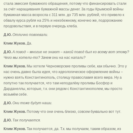
стала эмиссия бумажного обращения, потому что финансировать стали
за счёт наращивания бумажной массы денег. За годы Крымской войны
бумажная масса возросла с 311 млн. до 735 млн. рублей, что привело к
обвалу курса рубля на 25% и неизбежному, конечно же, подорожанию
продовольствия, и в первую очередь хлеба.
Д.Ю.
Отлично повоевали.
Клим Жуков.
Да.
Д.Ю.
А повод – многие не знают – какой повод был ко всему вот этому?
Чего мы хотели-то? Зачем они на нас напали?
Клим Жуков.
Мы хотели Черноморские проливы себе, как обычно. Это у
нас очень давно была идея, что идеологическое оформление войны –
нужно взять Константинополь, столицу православия всего мира. Ну а
попутно так получается, что там неподалёку проливы Босфор и
Дарданеллы, которые, т.к. они рядом с Константинополем, мы просто
возьмём себе.
Д.Ю.
Они тоже будут наши.
Клим Жуков.
Потому что они очень близко, совсем буквально вот тут.
Д.Ю.
Так получается.
Клим Жуков.
Так получается, да. Т.к. мы получаем, таким образом, из