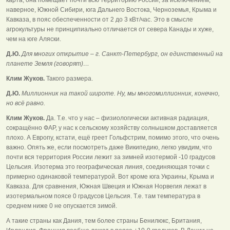
наверное, Южной Сибири, юга Дальнего Востока, Черноземья, Крыма и
Кавказа, в пояс обеспеченности от 2 до 3 кВт/час. Это в смысле
агрокультуры не принципиально отличается от севера Канады и хуже,
чем на юге Аляски.
Д.Ю.
Для многих открытие – г. Санкт-Петербург, он единственный на
планете Земля (говорят)…
Клим Жуков.
Такого размера.
Д.Ю.
Миллионник на такой широте. Ну, мы многомиллионник, конечно,
но всё равно.
Клим Жуков.
Да. Т.е. что у нас – физиологически активная радиация,
сокращённо ФАР, у нас к сельскому хозяйству солнышком доставляется
плохо. А Европу, кстати, ещё греет Гольфстрим, помимо этого, что очень
важно. Опять же, если посмотреть даже Википедию, легко увидим, что
почти вся территория России лежит за зимней изотермой -10 градусов
Цельсия. Изотерма это географическая линия, соединяющая точки с
примерно одинаковой температурой. Вот кроме юга Украины, Крыма и
Кавказа. Для сравнения, Южная Швеция и Южная Норвегия лежат в
изотермальном поясе 0 градусов Цельсия. Т.е. там температура в
среднем ниже 0 не опускается зимой.
А такие страны как Дания, тем более страны Бенилюкс, Британия,