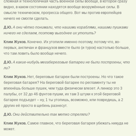
сложная и технологичная часть военной силы вообще, в которой сразу
видно, в каком состоянии находятся вообще вооружённые силы. В
смысле техническом, прогресса общего. Вот мы против европейцев
ничего не смогли сделать.
Д.Ю.
А они чётко понимали, что нашими кораблями, нашими пушками
ничего не сделаем, поэтому выгоднее их утопить?
Клим Жуков.
Конечно. Их утопили именно поэтому, потому что, во-
первых, англичан и французов вместе было (и турок) настолько больше,
что там ловить было вообще нечего.
Д.Ю.
А какие-нибудь мегабереговые батареи не были построены, что
ли?
Клим Жуков.
Нет, береговые батареи были построены. Но что такое
береговая батарея? На береговой батарее по регламенту ты не
впихнёшь больше пушек, чем туда физически влезет. А линкор это 3
палубы, от 32 до 46 фунтов пушки, их там 3 штуки к этой береговой
батарее подъедет – ну, 1 ты утопишь, возможно, или повредишь, а 2
других её просто в щебень разнесут.
Д.Ю.
Они действительно так метко стреляли?
Клим Жуков.
Самое главное, что береговая батарея убежать никуда не
может.