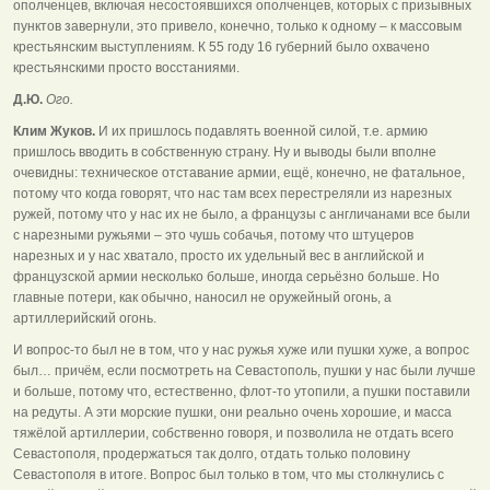
ополченцев, включая несостоявшихся ополченцев, которых с призывных
пунктов завернули, это привело, конечно, только к одному – к массовым
крестьянским выступлениям. К 55 году 16 губерний было охвачено
крестьянскими просто восстаниями.
Д.Ю.
Ого.
Клим Жуков.
И их пришлось подавлять военной силой, т.е. армию
пришлось вводить в собственную страну. Ну и выводы были вполне
очевидны: техническое отставание армии, ещё, конечно, не фатальное,
потому что когда говорят, что нас там всех перестреляли из нарезных
ружей, потому что у нас их не было, а французы с англичанами все были
с нарезными ружьями – это чушь собачья, потому что штуцеров
нарезных и у нас хватало, просто их удельный вес в английской и
французской армии несколько больше, иногда серьёзно больше. Но
главные потери, как обычно, наносил не оружейный огонь, а
артиллерийский огонь.
И вопрос-то был не в том, что у нас ружья хуже или пушки хуже, а вопрос
был… причём, если посмотреть на Севастополь, пушки у нас были лучше
и больше, потому что, естественно, флот-то утопили, а пушки поставили
на редуты. А эти морские пушки, они реально очень хорошие, и масса
тяжёлой артиллерии, собственно говоря, и позволила не отдать всего
Севастополя, продержаться так долго, отдать только половину
Севастополя в итоге. Вопрос был только в том, что мы столкнулись с