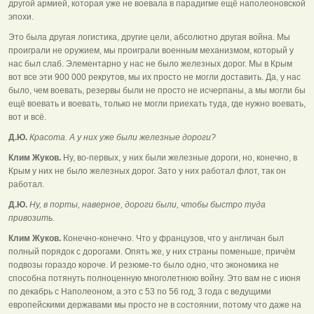
другой армией, которая уже не воевала в парадигме ещё наполеоновской
эпохи.
Это была другая логистика, другие цели, абсолютно другая война. Мы
проиграли не оружием, мы проиграли военным механизмом, который у
нас был слаб. Элементарно у нас не было железных дорог. Мы в Крым
вот все эти 900 000 рекрутов, мы их просто не могли доставить. Да, у нас
было, чем воевать, резервы были не просто не исчерпаны, а мы могли бы
ещё воевать и воевать, только не могли приехать туда, где нужно воевать,
вот и всё.
Д.Ю.
Красота. А у них уже были железные дороги?
Клим Жуков.
Ну, во-первых, у них были железные дороги, но, конечно, в
Крым у них не было железных дорог. Зато у них работал флот, так он
работал.
Д.Ю.
Ну, в порты, наверное, дороги были, чтобы быстро туда
привозить.
Клим Жуков.
Конечно-конечно. Что у французов, что у англичан был
полный порядок с дорогами. Опять же, у них страны поменьше, причём
подвозы гораздо короче. И резюме-то было одно, что экономика не
способна потянуть полноценную многолетнюю войну. Это вам не с июня
по декабрь с Наполеоном, а это с 53 по 56 год, 3 года с ведущими
европейскими державами мы просто не в состоянии, потому что даже на