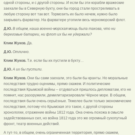
одной стороны, и с другой стороны. И если бы эти корабли вражеские
заехали бы в Северную бухту, они бы город стали простреливать в
любую сторону вот так вот. Тормозить их было нечем, нужно было
закрывать фарватер. На фарватере утопили весь черноморский флот.
Д.Ю.
В общем, наша военно-морская мощь была такова, что ни
береговые батареи, ни флот их бы не удержали?
Клим Жуков.
Да.
Д.Ю.
Отлично.
Клим Жуков.
Т.е. если бы их пустили в бухту…
Д.Ю.
А их бы пустили.
Клим Жуков.
Они бы сами заехали, это были бы кранты. Но моральные
последствия трудно оценимы, прямо скажем. И политические
последствия Крымской войны – отдуваться пришлось дипломатам, кто не
помнит, нас разоружили, демилитаризировали Чёрное море. В общем,
последствия были очень серьёзные. Тяжелее были только экономические
последствия, потому что Крымская это такое, с другой стороны
хронологии, отражение войны 1812 года. Она очень похожа в смысле
задействованных сил, но война 1812 года это же огромный сухопутный
фронт, театр военных действий.
А тут-то, в общем, очень ограниченная территория, прямо скажем,