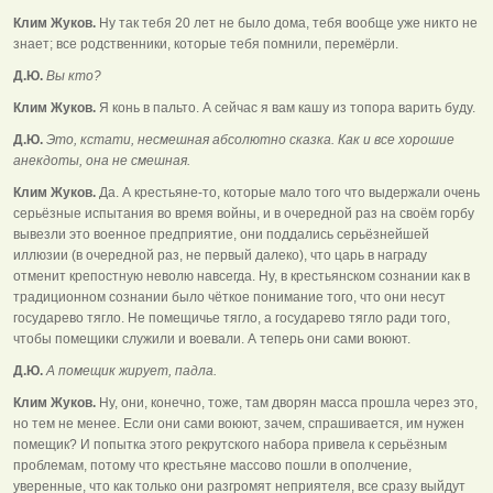
Клим Жуков.
Ну так тебя 20 лет не было дома, тебя вообще уже никто не
знает; все родственники, которые тебя помнили, перемёрли.
Д.Ю.
Вы кто?
Клим Жуков.
Я конь в пальто. А сейчас я вам кашу из топора варить буду.
Д.Ю.
Это, кстати, несмешная абсолютно сказка. Как и все хорошие
анекдоты, она не смешная.
Клим Жуков.
Да. А крестьяне-то, которые мало того что выдержали очень
серьёзные испытания во время войны, и в очередной раз на своём горбу
вывезли это военное предприятие, они поддались серьёзнейшей
иллюзии (в очередной раз, не первый далеко), что царь в награду
отменит крепостную неволю навсегда. Ну, в крестьянском сознании как в
традиционном сознании было чёткое понимание того, что они несут
государево тягло. Не помещичье тягло, а государево тягло ради того,
чтобы помещики служили и воевали. А теперь они сами воюют.
Д.Ю.
А помещик жирует, падла.
Клим Жуков.
Ну, они, конечно, тоже, там дворян масса прошла через это,
но тем не менее. Если они сами воюют, зачем, спрашивается, им нужен
помещик? И попытка этого рекрутского набора привела к серьёзным
проблемам, потому что крестьяне массово пошли в ополчение,
уверенные, что как только они разгромят неприятеля, все сразу выйдут