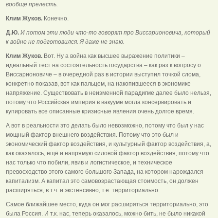
вообще прелесть.
Клим Жуков.
Конечно.
Д.Ю.
И потом эти люди что-то говорят про Виссарионовича, который
к войне не подготовился. Я даже не знаю.
Клим Жуков.
Вот. Ну а война как высшее выражение политики –
идеальный тест на состоятельность государства – как раз к вопросу о
Виссарионовиче – в очередной раз в истории выступил точкой слома,
конкретно показав, вот как пальцем, на накопившееся в экономике
напряжение. Существовать в неизменной парадигме далее было нельзя,
потому что Российская империя в вакууме могла консервировать и
купировать все описанные кризисные явления очень долгое время.
А вот в реальности это делать было невозможно, потому что был у нас
мощный фактор внешнего воздействия. Потому что это был и
экономический фактор воздействия, и культурный фактор воздействия, а,
как оказалось, ещё и напрямую силовой фактор воздействия, потому что
нас только что побили, явив и логистическое, и техническое
превосходство этого самого большого Запада, на котором нарождался
капитализм. А капитал это самовозрастающая стоимость, он должен
расширяться, в т.ч. и экстенсивно, т.е. территориально.
Самое ближайшее место, куда он мог расширяться территориально, это
была Россия. И т.к. нас, теперь оказалось, можно бить, не было никакой