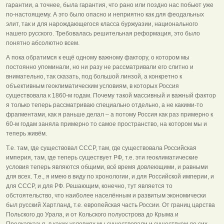
гарантии, а точнее, была гарантия, что рано или поздно нас побьют уже
по-настоящему. А это было опасно и неприятно как для феодальных
элит, так и для нарождающегося класса буржуазии, национального
нашего русского. Требовалась решительная реформация, это было
понятно абсолютно всем.
А пока обратимся к ещё одному важному фактору, о котором мы
постоянно упоминали, но ни разу не рассматривали его слитно и
внимательно, так сказать, под большой линзой, а конкретно к
объективным геоклиматическим условиям, в которых Россия
существовала к 1860-м годам. Почему такой массивный и важный фактор
я только теперь рассматриваю специально отдельно, а не какими-то
фрагментами, как я раньше делал – а потому Россия как раз примерно к
60-м годам заняла примерно то самое пространство, на котором мы и
теперь живём.
Т.е. там, где существовал СССР, там, где существовала Российская
империя, там, где теперь существует РФ, т.е. эти геоклиматические
условия теперь являются общими, всё время довлеющими, и равными
для всех. Т.е., я имею в виду по хронологии, и для Российской империи, и
для СССР, и для РФ. Решающим, конечно, тут является то
обстоятельство, что наиболее населённым и развитым экономически
был русский Хартланд, т.е. европейская часть России. От границ царства
Польского до Урала, и от Кольского полуострова до Крыма и
Предкавказья, в каких условиях мы существовали и существуем до сих