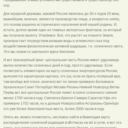
пор.
Для аграрной державы, каковой Россия являлась до 30-х годов 20 века,
важнейшим, конечно, является производство пищи, а конкретно хлеба,
это основа рациона исторического населения всей нашей родины. И,
кстати, долгое время один из главных экспортных факторов, за который
мы получали валюту. Углубимся. Всё, что растёт на планете Земля,
произрастает посредством реакции воды и углекислого газа под
воздействием физиологически активной радиации, т.е. солнечного света.
Это мы знаем со школьного курса биологии.
И вот прискорбный факт: центральная часть России имеет удручающе
малое количество солнечных дней в году, просто удручающе. Если
посмотреть элементарно на карту солнечных энергоресурсов России,
выясняется характерная картина, что (ну, если не брать полярный круг,
там вообще всё плохо, конечно) вот по линии примерно Беломорск-
Архангельск-Санкт-Петербург-Москва-Рязань-Нижний Новгород-Вятка-
Пермь вот вся центральная Россия лежит в поясе солнечного сияния
менее 1700 часов в году. Смоленск-Брянск-Самара-Саратов-Уфа это
примерно 1702 часов, ну а дальше Новороссийск-Астрахань-Оренбург
это уже более благоприятные места, более 2000 часов в году.
Опять же, можно посмотреть, несложно найти в Википедии карту
распределения солнечной радиации в кВт/часах на м2 в сутки, и вот эта
карта, она помещает почти всю территорию России, за исключением,