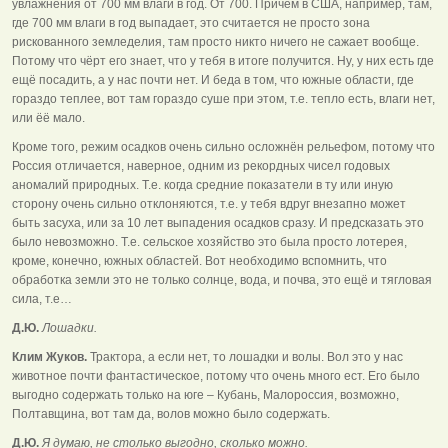
увлажнения от 700 мм влаги в год. От 700. Причём в США, например, там,
где 700 мм влаги в год выпадает, это считается не просто зона
рискованного земледелия, там просто никто ничего не сажает вообще.
Потому что чёрт его знает, что у тебя в итоге получится. Ну, у них есть где
ещё посадить, а у нас почти нет. И беда в том, что южные области, где
гораздо теплее, вот там гораздо суше при этом, т.е. тепло есть, влаги нет,
или ёё мало.
Кроме того, режим осадков очень сильно осложнён рельефом, потому что
Россия отличается, наверное, одним из рекордных чисел годовых
аномалий природных. Т.е. когда средние показатели в ту или иную
сторону очень сильно отклоняются, т.е. у тебя вдруг внезапно может
быть засуха, или за 10 лет выпадения осадков сразу. И предсказать это
было невозможно. Т.е. сельское хозяйство это была просто лотерея,
кроме, конечно, южных областей. Вот необходимо вспомнить, что
обработка земли это не только солнце, вода, и почва, это ещё и тягловая
сила, т.е…
Д.Ю.
Лошадки.
Клим Жуков.
Трактора, а если нет, то лошадки и волы. Вол это у нас
животное почти фантастическое, потому что очень много ест. Его было
выгодно содержать только на юге – Кубань, Малороссия, возможно,
Полтавщина, вот там да, волов можно было содержать.
Д.Ю.
Я думаю, не столько выгодно, сколько можно.