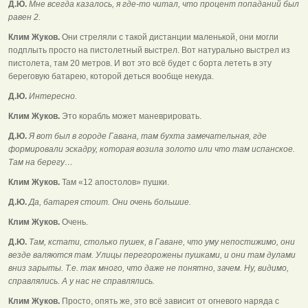
Д.Ю.
Мне всегда казалось, я где-то читал, что процент попаданий был
равен 2.
Клим Жуков.
Они стреляли с такой дистанции маленькой, они могли
подплыть просто на пистолетный выстрел. Вот натурально выстрел из
пистолета, там 20 метров. И вот это всё будет с борта лететь в эту
береговую батарею, которой деться вообще некуда.
Д.Ю.
Интересно.
Клим Жуков.
Это корабль может маневрировать.
Д.Ю.
Я вот был в городе Гавана, там бухта замечательная, где
формировали эскадру, которая возила золото или что там испанское.
Там на берегу…
Клим Жуков.
Там «12 апостолов» пушки.
Д.Ю.
Да, батарея стоит. Они очень большие.
Клим Жуков.
Очень.
Д.Ю.
Там, кстати, столько пушек, в Гаване, что уму непостижимо, они
везде валяются там. Улицы перегорожены пушками, и они там дулами
вниз зарыты. Т.е. так много, что даже не понятно, зачем. Ну, видимо,
справлялись. А у нас не справлялись.
Клим Жуков.
Просто, опять же, это всё зависит от огневого наряда с