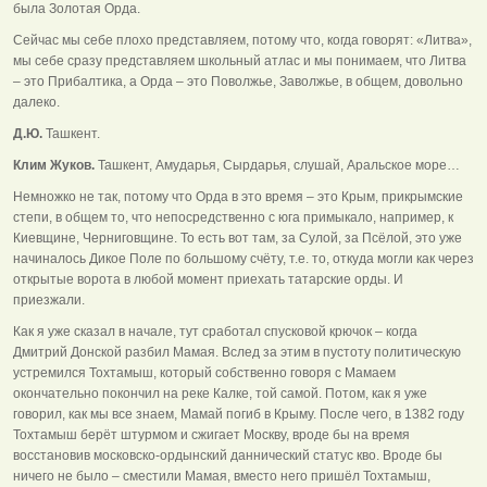
была Золотая Орда.
Сейчас мы себе плохо представляем, потому что, когда говорят: «Литва»,
мы себе сразу представляем школьный атлас и мы понимаем, что Литва
– это Прибалтика, а Орда – это Поволжье, Заволжье, в общем, довольно
далеко.
Д.Ю.
Ташкент.
Клим Жуков.
Ташкент, Амударья, Сырдарья, слушай, Аральское море…
Немножко не так, потому что Орда в это время – это Крым, прикрымские
степи, в общем то, что непосредственно с юга примыкало, например, к
Киевщине, Черниговщине. То есть вот там, за Сулой, за Псёлой, это уже
начиналось Дикое Поле по большому счёту, т.е. то, откуда могли как через
открытые ворота в любой момент приехать татарские орды. И
приезжали.
Как я уже сказал в начале, тут сработал спусковой крючок – когда
Дмитрий Донской разбил Мамая. Вслед за этим в пустоту политическую
устремился Тохтамыш, который собственно говоря с Мамаем
окончательно покончил на реке Калке, той самой. Потом, как я уже
говорил, как мы все знаем, Мамай погиб в Крыму. После чего, в 1382 году
Тохтамыш берёт штурмом и сжигает Москву, вроде бы на время
восстановив московско-ордынский даннический статус кво. Вроде бы
ничего не было – сместили Мамая, вместо него пришёл Тохтамыш,