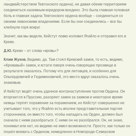
ландмайстерством Тевтонского ордена), не давая обеим территориям
соединиться наземным коридором воедино. Это была главная головная
боль и главная задача Тевтонского ордена вообще – соединиться со
своими ливонскими владениями. Если бы они соединились – все бы
хлебнули горя вокруг.
Значит, как мы видели, Кейстут ловко изловил Ягайло и отправил его в
Крево.
Д.Ю.
Крево – от слова «кровь»?
Клим Жуков.
Видимо, да. Там стоял Кревский замок, то есть, видимо,
«Кровавый» замок, и кстати говоря очень говорящее прозвище в
результате оказалось. Потому что для литовцев, и особенно для
Ольгердовичей и Гедиминовичей, это место вдруг оказалось очень
знаковым.
И Кейстут ведёт очень удачное контрнаступление против Ордена. Он
вторгается в Пруссию, разоряет замок за замком и некоторое время
немцы терпят поражение за поражением, но Кейстут совершенно не
учитывает того, что у Ягайло есть вполне представительная партия
сторонников, он вместо того, чтобы нападать на Орден, должен был
сначала с ними разобраться. С ними он не разобрался. Он, не знаю,
понимал или нет, но видимо не имел возможности. Просто, как только он
пошёл воевать с Орденом, немедленно в Новгороде-Северском