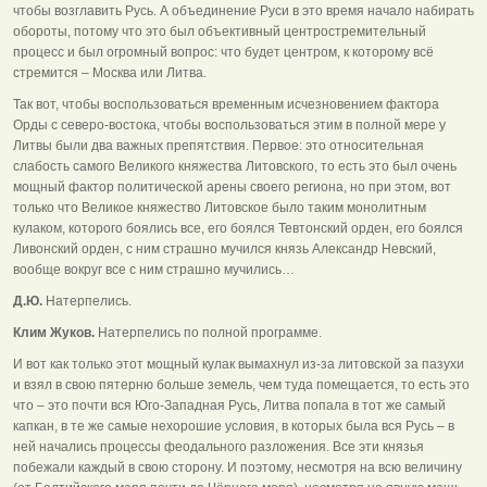
чтобы возглавить Русь. А объединение Руси в это время начало набирать
обороты, потому что это был объективный центростремительный
процесс и был огромный вопрос: что будет центром, к которому всё
стремится – Москва или Литва.
Так вот, чтобы воспользоваться временным исчезновением фактора
Орды с северо-востока, чтобы воспользоваться этим в полной мере у
Литвы были два важных препятствия. Первое: это относительная
слабость самого Великого княжества Литовского, то есть это был очень
мощный фактор политической арены своего региона, но при этом, вот
только что Великое княжество Литовское было таким монолитным
кулаком, которого боялись все, его боялся Тевтонский орден, его боялся
Ливонский орден, с ним страшно мучился князь Александр Невский,
вообще вокруг все с ним страшно мучились…
Д.Ю.
Натерпелись.
Клим Жуков.
Натерпелись по полной программе.
И вот как только этот мощный кулак вымахнул из-за литовской за пазухи
и взял в свою пятерню больше земель, чем туда помещается, то есть это
что – это почти вся Юго-Западная Русь, Литва попала в тот же самый
капкан, в те же самые нехорошие условия, в которых была вся Русь – в
ней начались процессы феодального разложения. Все эти князья
побежали каждый в свою сторону. И поэтому, несмотря на всю величину