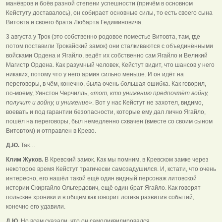
манёвров и боёв разной степени успешности (причём в основном
Кейстуту доставалось), он собирает основные силы, то есть своего сына
Витовта и своего брата Любарта Гедиминовича.
3 августа у Трок (это собственно родовое поместье Витовта, там, где
потом поставили Трокайский замок) они сталкиваются с объединёнными
войсками Ордена и Ягайло, ведёт их собственно сам Ягайло и Великий
Магистр Ордена. Как разумный человек, Кейстут видит, что шансов у него
никаких, потому что у него армия сильно меньше. И он идёт на
переговоры, в чём, конечно, была очень большая ошибка. Как говорил,
по-моему, Уинстон Черчилль,
«тот, кто унижению предпочтёт войну,
получит и войну, и унижение»
. Вот у нас Кейстут не захотел, видимо,
воевать и под гарантии безопасности, которые ему дал лично Ягайло,
пошёл на переговоры, был немедленно схвачен (вместе со своим сыном
Витовтом) и отправлен в Крево.
Д.Ю.
Так…
Клим Жуков.
В Кревский замок. Как мы помним, в Кревском замке через
некоторое время Кейстут трагически самозадушился. И, кстати, что очень
интересно, его нашёл такой ещё один видный персонаж литовской
истории Скиргайло Ольгердович, ещё один брат Ягайло. Как говорят
польские хроники и в общем как говорит логика развития событий,
конечно его удавили.
Д.Ю.
Но всем сказали, что он самоликвидировался.