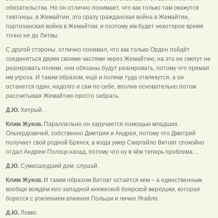
обязательства. Но он отлично понимает, что как только там окажутся
тевтонцы, в Жемайтии, это сразу гражданская война в Жемайтии,
партизанская война в Жемайтии, и поэтому им будет некоторое время
точно не до Литвы.
С другой стороны, отлично понимал, что как только Орден пойдёт
соединяться двумя своими частями через Жемайтию, на это не смогут не
реагировать поляки, они обязаны будут реагировать, потому что прямая
им угроза. И таким образом, ещё и поляки туда отвлекутся, а он
останется один, надолго и сам по себе, вполне основательно потом
рассчитывая Жемайтию просто забрать.
Д.Ю.
Хитрый…
Клим Жуков.
Параллельно он заручается помощью младших
Ольгердовичей, собственно Дмитрия и Андрея, потому что Дмитрий
получает свой родной Брянск, а когда умер Скиргайло Витовт спокойно
отдал Андрею Полоцк назад, потому что ну в чём теперь проблема…
Д.Ю.
Сумасшедший дом, слушай.
Клим Жуков.
И таким образом Витовт остаётся кем – а единственным
вообще вождём юго-западной княжеской боярской верхушки, которая
борется с усилением влияния Польши и лично Ягайло.
Д.Ю.
Ловко.