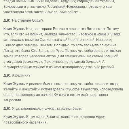
предки наших бывших (и надеюсь, будущих) сограждан из Украины,
Белоруссии и в том числе Российской Федерации, потому что там
участвовали в том числе и смоленские войска.
Д.Ю.
На стороне Орды?
Клим Жуков.
Нет, на стороне Великого княжества Литовского. Потому
что, если кто не помнит, Великое княжество Литовское в конце XIV века
уже владело (помимо Смоленска) всей Черниговщиной, Новгород-
Северскими землями, Киевом, Волынью, то есть это была по сути не
Литва, это была Юго-Западная Русь. Потому что собственно литовская
земля, которая населена литовцами этническими, не самый большой
этой самой земли кусок. Приличный, но не самый большой. А
государственным языком и языком делопроизводства был русский.
Д.Ю.
А религия?
Клим Жуков.
А религия была всякая, потому что собственно литовцы,
жемайты и аукштайты исповедовали глубокое язычество, исповедовали
его по-настоящему до начала XV века и потом ещё не до конца
забросили.
Д.Ю.
Я уж заволновался, думал, католики были…
Клим Жуков.
В том числе были католики и естественно масса
православного населения.