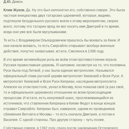
Д.Ю.
Димон.
Клим Жуков.
Да. Ну это был непонятно кто, собственно говоря. Это была
частная инициатива двух татарских царевичей, которые, видимо,
подтянули безудельного русского князя к этому мероприятию, скорее
всего, потому что татарин вряд ли мог носить имя Дмитрий в то время,
когда они уже все были мусульманами.
То есть с Владимиром Ольгердовичем пришлось бы воевать за Киев. И
они начали воевать, то есть Скиргайло открывает вообще военные
действия, попутно захватывая, кстати, Смоленск в 1396 году.
В это время активнейшую роль во всём этом противостоянии играла
Русская православная церковь. Я напомню: несмотря на то, что половина
Руси была под Литвой, у нас была единая метрополия. Назывался
официальный глава русской церкви митрополит Киевский и Всея Руси. А
митрополит Киевский и Всея Руси Киприан, наследник митрополита
Алексея на этом престоле, уехал в Москву, ясно показав своё (а раз своё,
то и официальное церковное) отношение ко всем происходящим
процессам. И кстати, есть ненулевой шанс, прослеживающийся из
источников, что ставленник Киприана в Киеве Федот в конце концов
отравил Скиргайло. Киприан был, наверное, одним из проводников
сближения Витовта и Москвы – то есть сначала Дмитрия, а потом и
Василия. С одной стороны. Про другую сторону – чуть позже.
Собственно говоря, в 1392 году, сразу после заключения Островского