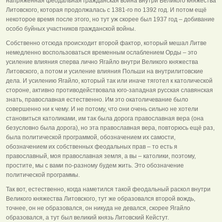
напряжённая феодальная гражданская война внутри Великого княжества
Литовского, которая продолжалась с 1381-го по 1392 год. И потом ещё
некоторое время после этого, но тут уж скорее был 1937 год – добивание
особо буйных участников гражданской войны.
Собственно отсюда происходит второй фактор, который мешал Литве
немедленно воспользоваться временным ослаблением Орды – это
усиление влияния сперва лично Ягайло внутри Великого княжества
Литовского, а потом и усиление влияния Польши на внутрилитовские
дела. И усилению Ягайло, который так или иначе тяготел к католической
стороне, активно противодействовала юго-западная русская славянская
знать, православная естественно. Им это окатоличевание было
совершенно ни к чему. И не потому, что они очень сильно не хотели
становиться католиками, им так была дорога православная вера (она
безусловно была дорога), но эта православная вера, повторюсь ещё раз,
была политической программой, обозначением их самости,
обозначением их собственных феодальных прав – то есть я
православный, моя православная земля, а вы – католики, поэтому,
простите, мы с вами по-разному будем жить. Это обозначение
политической программы.
Так вот, естественно, когда наметился такой феодальный раскол внутри
Великого княжества Литовского, тут же образовался второй вождь,
точнее, он не образовался, он никуда не девался, скорее Ягайло
образовался, а тут был великий князь Литовский Кейстут.