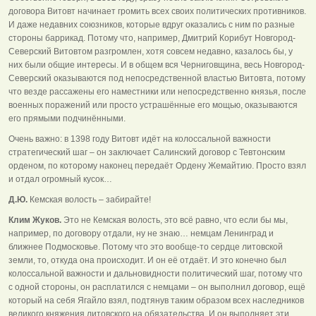
договора Витовт начинает громить всех своих политических противников.
И даже недавних союзников, которые вдруг оказались с ним по разные
стороны баррикад. Потому что, например, Дмитрий Корибут Новгород-
Северский Витовтом разгромлен, хотя совсем недавно, казалось бы, у
них были общие интересы. И в общем вся Черниговщина, весь Новгород-
Северский оказываются под непосредственной властью Витовта, потому
что везде рассажены его наместники или непосредственно князья, после
военных поражений или просто устрашённые его мощью, оказываются
его прямыми подчинёнными.
Очень важно: в 1398 году Витовт идёт на колоссальной важности
стратегический шаг – он заключает Салинский договор с Тевтонским
орденом, по которому наконец передаёт Ордену Жемайтию. Просто взял
и отдал огромный кусок…
Д.Ю.
Кемская волость – забирайте!
Клим Жуков.
Это не Кемская волость, это всё равно, что если бы мы,
например, по договору отдали, ну не знаю… немцам Ленинград и
ближнее Подмосковье. Потому что это вообще-то сердце литовской
земли, то, откуда она происходит. И он её отдаёт. И это конечно был
колоссальной важности и дальновидности политический шаг, потому что
с одной стороны, он расплатился с немцами – он выполнил договор, ещё
который на себя Ягайло взял, подтянув таким образом всех наследников
великого княжения литовского на обязательства. И он выполняет эти