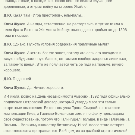
принадлежали, а находились около него, во всяком случае, все
деревянные, и открыл войну на стороне Ягайло.
Д.Ю.
Какая там «Игра престолов», ёлы-палы…
Клим Жуков.
А немцы, естественно, не растерялись и тут же взяли в
плен брата Витовта Жигмонта Кейстутовича, где он пробыл аж до 1398
года в тюрьме.
Д.Ю.
Однако. Ну хоть условия содержания приличные были?
Клим Жуков.
А кстати бог его знает, потому что если его посадили в
какую-нибудь каменную башню, он там мог вообще здоровья лишиться,
за такое-то время. Это же получается четыре года на тюрьме, ничего
хорошего.
Д.Ю.
Тогдашней…
Клим Жуков.
Да. Ничего хорошего.
И 4 июля, ровно на День независимости Америки, 1392 года официально
подписали Островской договор, который утвердил все эти самые
секретные положения: Витовт получал Троки, Скиргайло в качестве
компенсации Киев, а Галицко-Волынская земля по факту прекращала
своё существование, потому что Галич ушёл Польше, в виде Галичины, а
Волынь – Великому княжеству Литовскому. И всё, после этого история
этого княжества прекращается. В общем, из-за далёкой стратегической