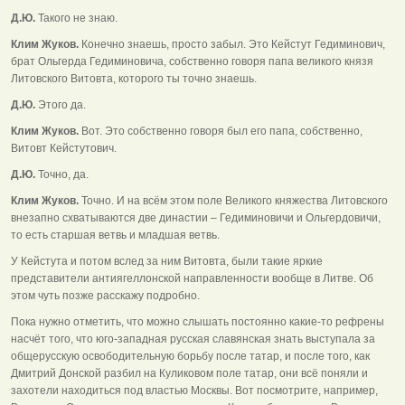
Д.Ю.
Такого не знаю.
Клим Жуков.
Конечно знаешь, просто забыл. Это Кейстут Гедиминович,
брат Ольгерда Гедиминовича, собственно говоря папа великого князя
Литовского Витовта, которого ты точно знаешь.
Д.Ю.
Этого да.
Клим Жуков.
Вот. Это собственно говоря был его папа, собственно,
Витовт Кейстутович.
Д.Ю.
Точно, да.
Клим Жуков.
Точно. И на всём этом поле Великого княжества Литовского
внезапно схватываются две династии – Гедиминовичи и Ольгердовичи,
то есть старшая ветвь и младшая ветвь.
У Кейстута и потом вслед за ним Витовта, были такие яркие
представители антиягеллонской направленности вообще в Литве. Об
этом чуть позже расскажу подробно.
Пока нужно отметить, что можно слышать постоянно какие-то рефрены
насчёт того, что юго-западная русская славянская знать выступала за
общерусскую освободительную борьбу после татар, и после того, как
Дмитрий Донской разбил на Куликовом поле татар, они всё поняли и
захотели находиться под властью Москвы. Вот посмотрите, например,