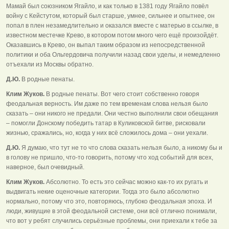
Мамай был союзником Ягайло, и как только в 1381 году Ягайло повёл
войну с Кейстутом, который был старше, умнее, сильнее и опытнее, он
попал в плен незамедлительно и оказался вместе с матерью в ссылке, в
известном местечке Крево, в котором потом много чего ещё произойдёт.
Оказавшись в Крево, он выпал таким образом из непосредственной
политики и оба Ольгердовича получили назад свои уделы, и немедленно
отъехали из Москвы обратно.
Д.Ю.
В родные пенаты.
Клим Жуков.
В родные пенаты. Вот чего стоит собственно говоря
феодальная верность. Им даже по тем временам слова нельзя было
сказать – они никого не предали. Они честно выполнили свои обещания
– помогли Донскому победить татар в Куликовской битве, рисковали
жизнью, сражались, но, когда у них всё сложилось дома – они уехали.
Д.Ю.
Я думаю, что тут не то что слова сказать нельзя было, а никому бы и
в голову не пришло, что-то говорить, потому что ход событий для всех,
наверное, был очевидный.
Клим Жуков.
Абсолютно. То есть это сейчас можно как-то их ругать и
выдвигать некие оценочные категории. Тогда это было абсолютно
нормально, потому что это, повторяюсь, глубоко феодальная эпоха. И
люди, живущие в этой феодальной системе, они всё отлично понимали,
что вот у ребят случились серьёзные проблемы, они приехали к тебе за