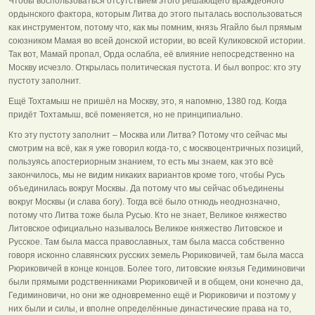
Чтобы воспользоваться отсутствием этого решающего враждебного
ордынского фактора, которым Литва до этого пыталась воспользоваться
как инструментом, потому что, как мы помним, князь Ягайло был прямым
союзником Мамая во всей донской истории, во всей Куликовской истории.
Так вот, Мамай пропал, Орда ослабла, её влияние непосредственно на
Москву исчезло. Открылась политическая пустота. И был вопрос: кто эту
пустоту заполнит.
Ещё Тохтамыш не пришёл на Москву, это, я напомню, 1380 год. Когда
придёт Тохтамыш, всё поменяется, но не принципиально.
Кто эту пустоту заполнит – Москва или Литва? Потому что сейчас мы
смотрим на всё, как я уже говорил когда-то, с москвоцентричных позиций,
пользуясь апостериорным знанием, то есть мы знаем, как это всё
закончилось, мы не видим никаких вариантов кроме того, чтобы Русь
объединилась вокруг Москвы. Да потому что мы сейчас объединены
вокруг Москвы (и слава богу). Тогда всё было отнюдь неоднозначно,
потому что Литва тоже была Русью. Кто не знает, Великое княжество
Литовское официально называлось Великое княжество Литовское и
Русское. Там была масса православных, там была масса собственно
говоря исконно славянских русских земель Рюриковичей, там была масса
Рюриковичей в конце концов. Более того, литовские князья Гедиминовичи
были прямыми родственниками Рюриковичей и в общем, они конечно да,
Гедиминовичи, но они же одновременно ещё и Рюриковичи и поэтому у
них были и силы, и вполне определённые династические права на то,