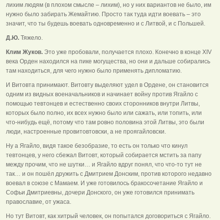
лихим людям (в плохом смысле – лихим), но у них вариантов не было, им
нужно было забирать Жемайтию. Просто так туда идти воевать – это
значит, что ты будешь воевать одновременно и с Литвой, и с Польшей.
Д.Ю.
Тяжело.
Клим Жуков.
Это уже пробовали, получается плохо. Конечно в конце XIV
века Орден находился на пике могущества, но они и дальше собирались
там находиться, для чего нужно было применять дипломатию.
И Витовта принимают. Витовту выделяют удел в Ордене, он становится
одним из видных военачальников и начинает войну против Ягайло с
помощью тевтонцев и естественно своих сторонников внутри Литвы,
которых было полно, их всех нужно было или сажать, или топить, или
что-нибудь ещё, потому что там ровно половина этой Литвы, это были
люди, настроенные провитовтовски, а не проягайловски.
Ну а Ягайло, видя такое безобразие, то есть он только что кинул
тевтонцев, у него сбежал Витовт, который собирается мстить за папу
между прочим, что не шутки… и Ягайло вдруг понял, что что-то тут не
так… и он пошёл дружить с Дмитрием Донским, против которого недавно
воевал в союзе с Мамаем. И уже готовилось бракосочетание Ягайло и
Софьи Дмитриевны, дочери Донского, он уже готовился принимать
православие, от ужаса.
Но тут Витовт, как хитрый человек, он попытался договориться с Ягайло.