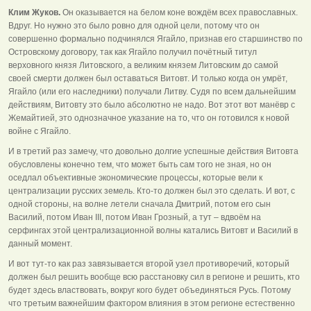
Клим Жуков.
Он оказывается на белом коне вождём всех православных.
Вдруг. Но нужно это было ровно для одной цели, потому что он
совершенно формально подчинялся Ягайло, признав его старшинство по
Островскому договору, так как Ягайло получил почётный титул
верховного князя Литовского, а великим князем Литовским до самой
своей смерти должен был оставаться Витовт. И только когда он умрёт,
Ягайло (или его наследники) получали Литву. Судя по всем дальнейшим
действиям, Витовту это было абсолютно не надо. Вот этот вот манёвр с
Жемайтией, это однозначное указание на то, что он готовился к новой
войне с Ягайло.
И в третий раз замечу, что довольно долгие успешные действия Витовта
обусловлены конечно тем, что может быть сам того не зная, но он
оседлал объективные экономические процессы, которые вели к
централизации русских земель. Кто-то должен был это сделать. И вот, с
одной стороны, на волне летели сначала Дмитрий, потом его сын
Василий, потом Иван III, потом Иван Грозный, а тут – вдвоём на
серфингах этой централизационной волны катались Витовт и Василий в
данный момент.
И вот тут-то как раз завязывается второй узел противоречий, который
должен был решить вообще всю расстановку сил в регионе и решить, кто
будет здесь властвовать, вокруг кого будет объединяться Русь. Потому
что третьим важнейшим фактором влияния в этом регионе естественно