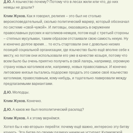
Д.Ю.
А язычество почему? Потому что в лесах жили или что, до них
немцы не дошли?
Клим Жуков.
Как я говорил, религия – это был не столько
вероисповедательный, сколько политический маркер, который обозначал
по системе «свой-чужой». И литовцы, оказавшись в окружении
православных русских и католиков-немцев, потом ещё с третьей стороны
– степных мусульман, таким образом отстаивали свою самость некую. Ну
и конечно долгое время… то есть стартовали они с довольно низких
позиций социальной организации, где язычество было ещё вполне себе к
месту, но потом они использовали его уже в качестве козыря, потому что
всем было бы очень приятно получить в свой лагерь, например, огромную
страну новых католиков или, например, новых православных. И конечно
литовские князья пытались подороже продать это самое своё язычество
католикам, православным, кому-нибудь, и тщательно лавировали между
предлагаемыми вариантами.
Д.Ю.
Молодцы.
Клим Жуков.
Конечно.
Д.Ю.
А каков же был геополитический расклад?
Клим Жуков.
А к этому вернёмся.
Хотел бы к «во-вторых» перейти: почему ещё важно, интересно эту битву
изучать. Эта битва по своему размаху ничем не уступает Куликовской