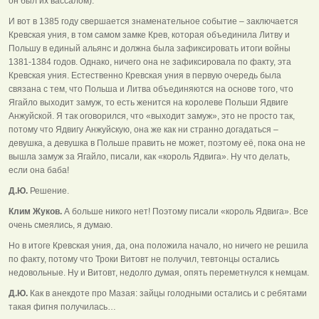
он был их вассалом).
И вот в 1385 году свершается знаменательное событие – заключается
Кревская уния, в том самом замке Крев, которая объединила Литву и
Польшу в единый альянс и должна была зафиксировать итоги войны
1381-1384 годов. Однако, ничего она не зафиксировала по факту, эта
Кревская уния. Естественно Кревская уния в первую очередь была
связана с тем, что Польша и Литва объединяются на основе того, что
Ягайло выходит замуж, то есть женится на королеве Польши Ядвиге
Анжуйской. Я так оговорился, что «выходит замуж», это не просто так,
потому что Ядвигу Анжуйскую, она же как ни странно догадаться –
девушка, а девушка в Польше править не может, поэтому её, пока она не
вышла замуж за Ягайло, писали, как «король Ядвига». Ну что делать,
если она баба!
Д.Ю.
Решение.
Клим Жуков.
А больше никого нет! Поэтому писали «король Ядвига». Все
очень смеялись, я думаю.
Но в итоге Кревская уния, да, она положила начало, но ничего не решила
по факту, потому что Троки Витовт не получил, тевтонцы остались
недовольные. Ну и Витовт, недолго думая, опять переметнулся к немцам.
Д.Ю.
Как в анекдоте про Мазая: зайцы голодными остались и с ребятами
такая фигня получилась…