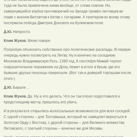
туда не была привлечена никак вообще, от слова совсем. Но,
завернувшийся клубок противоречий на Западе привёл литовцев во
главе с князем Витовтом к битве с татарами. А триггером ко всему этому
послужила победа Дмитрия Донского на Куликовом поле.
Д.Ю.
Непросто.
Клим Жуков.
Мягко говоря.
Попробую объяснить собственно про политические расклады. В первую
очередь нужно посмотреть на Литву. Ну и конечно на соседнюю
Московско-Владимирскую Русь. 1380 год, 8 сентября Мамай терпит
сокрушительное поражение на Дону, бежит в итоге в Крым, где его
бывшие друзья генуэзцы прирезали. (Вот так и доверяй торгашам после
этого.)
Д.Ю.
Барыги…
Клим Жуков.
Да. Ну а что делать. Что он так плохо подготовился к
предстоящему матчу, пришлось его убить.
И в результате открылись колоссальные возможности для всех соседей.
С одной стороны – для Тохтамыша, который не замедлил вернуться в
Золотую Орду с Востока, с другой стороны – для Великого княжества
Литовского, с третьей стороны – конечно же для Москвы.