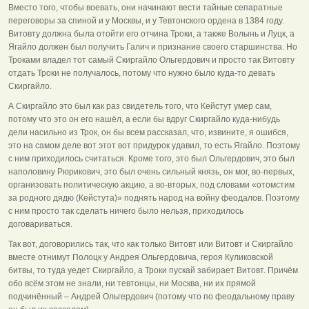
Вместо того, чтобы воевать, они начинают вести тайные сепаратные
переговоры за спиной и у Москвы, и у Тевтонского ордена в 1384 году.
Витовту должна была отойти его отчина Троки, а также Волынь и Луцк, а
Ягайло должен был получить Галич и признание своего старшинства. Но
Троками владел тот самый Скиргайло Ольгердович и просто так Витовту
отдать Троки не получалось, потому что нужно было куда-то девать
Скиргайло.
А Скиргайло это был как раз свидетель того, что Кейстут умер сам,
потому что это он его нашёл, а если бы вдруг Скиргайло куда-нибудь
дели насильно из Трок, он бы всем рассказал, что, извините, я ошибся,
это на самом деле вот этот вот придурок удавил, то есть Ягайло. Поэтому
с ним приходилось считаться. Кроме того, это был Ольгердович, это был
наполовину Рюрикович, это был очень сильный князь, он мог, во-первых,
организовать политическую акцию, а во-вторых, под словами «отомстим
за родного дядю (Кейстута)» поднять народ на войну феодалов. Поэтому
с ним просто так сделать ничего было нельзя, приходилось
договариваться.
Так вот, договорились так, что как только Витовт или Витовт и Скиргайло
вместе отнимут Полоцк у Андрея Ольгердовича, героя Куликовской
битвы, то туда уедет Скиргайло, а Троки пускай забирает Витовт. Причём
обо всём этом не знали, ни тевтонцы, ни Москва, ни их прямой
подчинённый – Андрей Ольгердович (потому что по феодальному праву