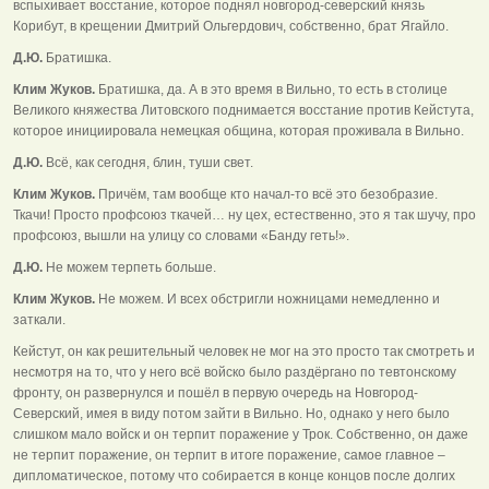
вспыхивает восстание, которое поднял новгород-северский князь
Корибут, в крещении Дмитрий Ольгердович, собственно, брат Ягайло.
Д.Ю.
Братишка.
Клим Жуков.
Братишка, да. А в это время в Вильно, то есть в столице
Великого княжества Литовского поднимается восстание против Кейстута,
которое инициировала немецкая община, которая проживала в Вильно.
Д.Ю.
Всё, как сегодня, блин, туши свет.
Клим Жуков.
Причём, там вообще кто начал-то всё это безобразие.
Ткачи! Просто профсоюз ткачей… ну цех, естественно, это я так шучу, про
профсоюз, вышли на улицу со словами «Банду геть!».
Д.Ю.
Не можем терпеть больше.
Клим Жуков.
Не можем. И всех обстригли ножницами немедленно и
заткали.
Кейстут, он как решительный человек не мог на это просто так смотреть и
несмотря на то, что у него всё войско было раздёргано по тевтонскому
фронту, он развернулся и пошёл в первую очередь на Новгород-
Северский, имея в виду потом зайти в Вильно. Но, однако у него было
слишком мало войск и он терпит поражение у Трок. Собственно, он даже
не терпит поражение, он терпит в итоге поражение, самое главное –
дипломатическое, потому что собирается в конце концов после долгих