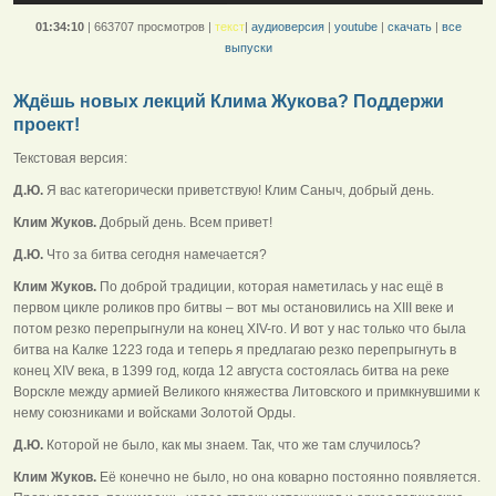
01:34:10
|
663707 просмотров
|
текст
|
аудиоверсия
|
youtube
|
скачать
|
все
выпуски
Ждёшь новых лекций Клима Жукова? Поддержи
проект!
Текстовая версия:
Д.Ю.
Я вас категорически приветствую! Клим Саныч, добрый день.
Клим Жуков.
Добрый день. Всем привет!
Д.Ю.
Что за битва сегодня намечается?
Клим Жуков.
По доброй традиции, которая наметилась у нас ещё в
первом цикле роликов про битвы – вот мы остановились на XIII веке и
потом резко перепрыгнули на конец XIV-го. И вот у нас только что была
битва на Калке 1223 года и теперь я предлагаю резко перепрыгнуть в
конец XIV века, в 1399 год, когда 12 августа состоялась битва на реке
Ворскле между армией Великого княжества Литовского и примкнувшими к
нему союзниками и войсками Золотой Орды.
Д.Ю.
Которой не было, как мы знаем. Так, что же там случилось?
Клим Жуков.
Её конечно не было, но она коварно постоянно появляется.