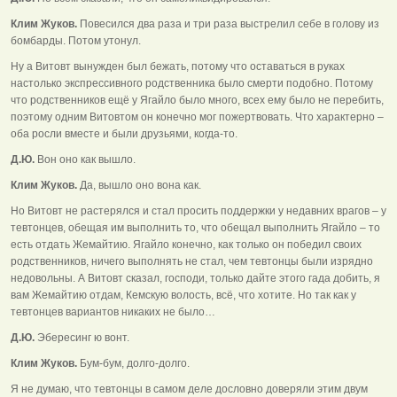
Клим Жуков.
Повесился два раза и три раза выстрелил себе в голову из
бомбарды. Потом утонул.
Ну а Витовт вынужден был бежать, потому что оставаться в руках
настолько экспрессивного родственника было смерти подобно. Потому
что родственников ещё у Ягайло было много, всех ему было не перебить,
поэтому одним Витовтом он конечно мог пожертвовать. Что характерно –
оба росли вместе и были друзьями, когда-то.
Д.Ю.
Вон оно как вышло.
Клим Жуков.
Да, вышло оно вона как.
Но Витовт не растерялся и стал просить поддержки у недавних врагов – у
тевтонцев, обещая им выполнить то, что обещал выполнить Ягайло – то
есть отдать Жемайтию. Ягайло конечно, как только он победил своих
родственников, ничего выполнять не стал, чем тевтонцы были изрядно
недовольны. А Витовт сказал, господи, только дайте этого гада добить, я
вам Жемайтию отдам, Кемскую волость, всё, что хотите. Но так как у
тевтонцев вариантов никаких не было…
Д.Ю.
Эбересинг ю вонт.
Клим Жуков.
Бум-бум, долго-долго.
Я не думаю, что тевтонцы в самом деле дословно доверяли этим двум