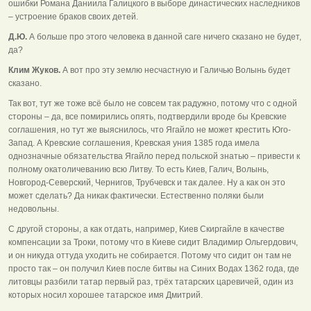
ошибки Романа Даниила Галицкого в выборе династических наследников
– устроение браков своих детей.
Д.Ю.
А больше про этого человека в данной саге ничего сказано не будет,
да?
Клим Жуков.
А вот про эту землю несчастную и Галичью Волынь будет
сказано.
Так вот, тут же тоже всё было не совсем так радужно, потому что с одной
стороны – да, все помирились опять, подтвердили вроде бы Кревские
соглашения, но тут же выяснилось, что Ягайло не может крестить Юго-
Запад. А Кревские соглашения, Кревская уния 1385 года имела
однозначные обязательства Ягайло перед польской знатью – привести к
полному окатоличеванию всю Литву. То есть Киев, Галич, Волынь,
Новгород-Северский, Чернигов, Трубчевск и так далее. Ну а как он это
может сделать? Да никак фактически. Естественно поляки были
недовольны.
С другой стороны, а как отдать, например, Киев Скиргайле в качестве
компенсации за Троки, потому что в Киеве сидит Владимир Ольгердович,
и он никуда оттуда уходить не собирается. Потому что сидит он там не
просто так – он получил Киев после битвы на Синих Водах 1362 года, где
литовцы разбили татар первый раз, трёх татарских царевичей, один из
которых носил хорошее татарское имя Дмитрий.