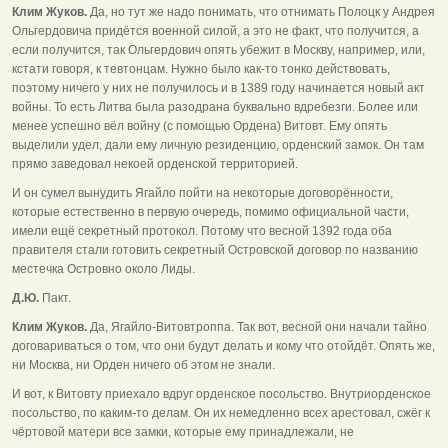
Клим Жуков.
Да, но тут же надо понимать, что отнимать Полоцк у Андрея
Ольгердовича придётся военной силой, а это не факт, что получится, а
если получится, так Ольгердович опять убежит в Москву, например, или,
кстати говоря, к тевтонцам. Нужно было как-то тонко действовать,
поэтому ничего у них не получилось и в 1389 году начинается новый акт
войны. То есть Литва была разодрана буквально вдребезги. Более или
менее успешно вёл войну (с помощью Ордена) Витовт. Ему опять
выделили удел, дали ему личную резиденцию, орденский замок. Он там
прямо заведовал некоей орденской территорией.
И он сумел вынудить Ягайло пойти на некоторые договорённости,
которые естественно в первую очередь, помимо официальной части,
имели ещё секретный протокол. Потому что весной 1392 года оба
правителя стали готовить секретный Островской договор по названию
местечка Островно около Лиды.
Д.Ю.
Пакт.
Клим Жуков.
Да, Ягайло-Витовтроппа. Так вот, весной они начали тайно
договариваться о том, что они будут делать и кому что отойдёт. Опять же,
ни Москва, ни Орден ничего об этом не знали.
И вот, к Витовту приехало вдруг орденское посольство. Внутриорденское
посольство, по каким-то делам. Он их немедленно всех арестовал, сжёг к
чёртовой матери все замки, которые ему принадлежали, не