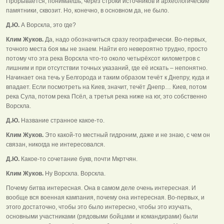
Прорывается, понимаешь, через строки источников и археологические
памятники, сквозит. Но, конечно, в основном да, не было.
Д.Ю.
А Ворскла, это где?
Клим Жуков.
Да, надо обозначиться сразу географически. Во-первых,
точного места боя мы не знаем. Найти его невероятно трудно, просто
потому что эта река Ворскла что-то около четырёхсот километров с
лишним и при отсутствии точных указаний, где её искать – непонятно.
Начинает она течь у Белгорода и таким образом течёт к Днепру, куда и
впадает. Если посмотреть на Киев, значит, течёт Днепр… Киев, потом
река Сула, потом река Псёл, а третья река ниже на юг, это собственно
Ворскла.
Д.Ю.
Название странное какое-то.
Клим Жуков.
Это какой-то местный гидроним, даже и не знаю, с чем он
связан, никогда не интересовался.
Д.Ю.
Какое-то сочетание букв, почти Мкртчян.
Клим Жуков.
Ну Ворскла. Ворскла.
Почему битва интересная. Она в самом деле очень интересная. И
вообще вся военная кампания, почему она интересная. Во-первых, и
этого достаточно, чтобы это было интересно, чтобы это изучать,
основными участниками (рядовыми бойцами и командирами) были