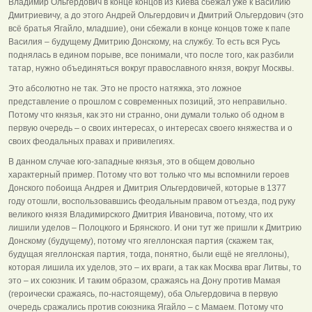
Владимир Ольгердович в конце концов из Киева сбежал уже к Василию
Дмитриевичу, а до этого Андрей Ольгердович и Дмитрий Ольгердович (это
всё братья Ягайло, младшие), они сбежали в конце концов тоже к папе
Василия – будущему Дмитрию Донскому, на службу. То есть вся Русь
поднялась в едином порыве, все понимали, что после того, как разбили
татар, нужно объединяться вокруг православного князя, вокруг Москвы.
Это абсолютно не так. Это не просто натяжка, это ложное
представление о прошлом с современных позиций, это неправильно.
Потому что князья, как это ни странно, они думали только об одном в
первую очередь – о своих интересах, о интересах своего княжества и о
своих феодальных правах и привилегиях.
В данном случае юго-западные князья, это в общем довольно
характерный пример. Потому что вот только что мы вспомнили героев
Донского побоища Андрея и Дмитрия Ольгердовичей, которые в 1377
году отошли, воспользовавшись феодальным правом отъезда, под руку
великого князя Владимирского Дмитрия Ивановича, потому, что их
лишили уделов – Полоцкого и Брянского. И они тут же пришли к Дмитрию
Донскому (будущему), потому что ягеллонская партия (скажем так,
будущая ягеллонская партия, тогда, понятно, были ещё не ягеллоны),
которая лишила их уделов, это – их враги, а так как Москва враг Литвы, то
это – их союзник. И таким образом, сражаясь на Дону против Мамая
(героически сражаясь, по-настоящему), оба Ольгердовича в первую
очередь сражались против союзника Ягайло – с Мамаем. Потому что