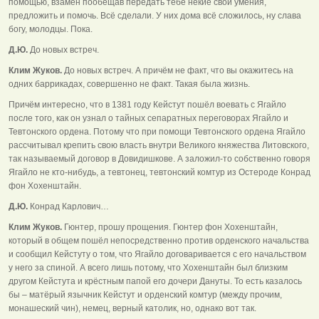
помощью, взамен пообещав передать тебе некие свои умения,
предложить и помочь. Всё сделали. У них дома всё сложилось, ну слава
богу, молодцы. Пока.
Д.Ю.
До новых встреч.
Клим Жуков.
До новых встреч. А причём не факт, что вы окажитесь на
одних баррикадах, совершенно не факт. Такая была жизнь.
Причём интересно, что в 1381 году Кейстут пошёл воевать с Ягайло
после того, как он узнал о тайных сепаратных переговорах Ягайло и
Тевтонского ордена. Потому что при помощи Тевтонского ордена Ягайло
рассчитывал крепить свою власть внутри Великого княжества Литовского,
так называемый договор в Довидишкове. А заложил-то собственно говоря
Ягайло не кто-нибудь, а тевтонец, тевтонский комтур из Остероде Конрад
фон Хохенштайн.
Д.Ю.
Конрад Карлович…
Клим Жуков.
Гюнтер, прошу прощения. Гюнтер фон Хохенштайн,
который в общем пошёл непосредственно против орденского начальства
и сообщил Кейстуту о том, что Ягайло договаривается с его начальством
у него за спиной. А всего лишь потому, что Хохенштайн был близким
другом Кейстута и крёстным папой его дочери Дануты. То есть казалось
бы – матёрый язычник Кейстут и орденский комтур (между прочим,
монашеский чин), немец, верный католик, но, однако вот так.