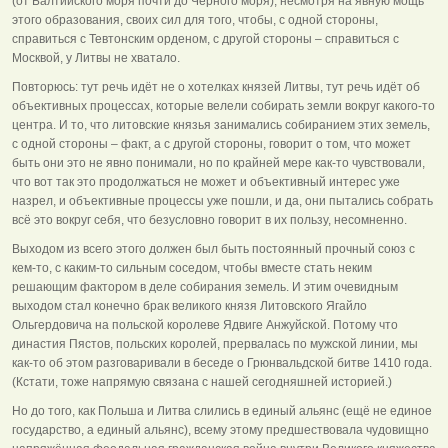
(от Балтийского моря почти до Чёрного моря), несмотря на явную мощь
этого образования, своих сил для того, чтобы, с одной стороны,
справиться с Тевтонским орденом, с другой стороны – справиться с
Москвой, у Литвы не хватало.
Повторюсь: тут речь идёт не о хотелках князей Литвы, тут речь идёт об
объективных процессах, которые велели собирать земли вокруг какого-то
центра. И то, что литовские князья занимались собиранием этих земель,
с одной стороны – факт, а с другой стороны, говорит о том, что может
быть они это не явно понимали, но по крайней мере как-то чувствовали,
что вот так это продолжаться не может и объективный интерес уже
назрел, и объективные процессы уже пошли, и да, они пытались собрать
всё это вокруг себя, что безусловно говорит в их пользу, несомненно.
Выходом из всего этого должен был быть постоянный прочный союз с
кем-то, с каким-то сильным соседом, чтобы вместе стать неким
решающим фактором в деле собирания земель. И этим очевидным
выходом стал конечно брак великого князя Литовского Ягайло
Ольгердовича на польской королеве Ядвиге Анжуйской. Потому что
династия Пястов, польских королей, прервалась по мужской линии, мы
как-то об этом разговаривали в беседе о Грюнвальдской битве 1410 года.
(Кстати, тоже напрямую связана с нашей сегодняшней историей.)
Но до того, как Польша и Литва слились в единый альянс (ещё не единое
государство, а единый альянс), всему этому предшествовала чудовищно