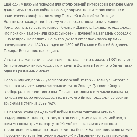
Ещё одним важным поводом для столкновений интересов в регионе была
долгая мучительная война и вообще борьба, целая серия военных и
политических конфликтов между Польшей и Литвой за Галицко-
Волынское наследство. Потому что с пресечением прямой линии
Романовичей, то есть потомков Романа и Даниила Галицкого, оказалось,
что пока они там женили своих сыновей и дочерей на западных соседях
– на венграх, на поляках, на литовцах там оказалась масса прямых
наследников. И с 1340-ых годов по 1392-ой Польша с Литвой бодались за
Галицко-Волынское наследство.
И вот эта самая гражданская война, которая разразилась в 1381 году, это
был очередной виток, когда стали делить Волынь и Галич, это была такая
одна из разменных монет.
Первый клубок, первый узел противоречий, который толкнул Витовта в
степь, как мы уже видим, завязывается на Западе. Тут важнейшую
вообще роль играли тевтонцы. То есть тевтонцы в том числе виноваты,
по крайней мере опосредованно, в том, что Витовт оказался со своими
войсками в степи, в 1399 году.
На первом этапе гражданской войны в Литве тевтонцы активно
поддерживали Ягайло, потому что он обещал им отдать Жемайтию, а
если мы посмотрим на карту, то Жемайтия – та самая литовская
территория, исконная, которая лежит на берегу Балтийского моря между
Пруссией (то есть Тевтонским орденом) и Ливонией (то есть ливонским