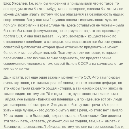
Егор Яковлев.
Т.е. если бы чиновники и придумывали что-то такое, то
они придумывали бы что-нибудь менее позорное, сказали бы, что мы не
можем дальше играть, потому что мы опасаемся за безопасность наших
спортсменов. Вот у нас там 2 грузина пошли к израильтянам, чуть не
погибли, поэтому ни в коем случае мы здесь оставаться не можем – была
бы хотя бы такая формулировка, но формулировка, что это провокация
против СССР, она показывает… ну это, во-первых, кощунственно по
отношению к погибшим, а во-вторых, она показывает как бы всю тупость
советской дипломатии которая даже отмазки-то придумать не может
более или менее убедительной. Поэтому вот эти вот вещи, которые я
перечислил – это исключительно заданность, это представление
современного человека о том, как всё было в СССР, а на самом деле там
всё было не так.
Да, и кстати, вот ещё один важный момент – что СССР-то там показан
очень картонно, т.е. никаких реалий эпохи, вот там показан дефицит, но
это как бы такая какая-то общая история, а так никаких реалий эпохи мы
там не видим, потому что 70-е годы – это, ну не знаю, вышли фильмы
Гайдая, уже вышла «Кавказская пленница», и по идее, все вот эти люди
уже наверняка её смотрели. Это должно быть у них в речи: «А хорошо
жить – ещё лучше,» - это должно быть у них в речи, но этого нет. Начало
70-ых годов – это Высоцкий, недавно вышла «Вертикаль». Они должны
эти песни петь, напевать, уж может, они не ходили, там, на «Гамлет» с
Высоцким, на спектакль Любимова, потому что они на тренировках были,