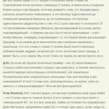
мы все знаем, какие у Л.П. Берия отношения были с Никитой
Сергеевичем после кончины товарища Сталина, и какую роль в падении
Берии сыграл сам Хрущёв, поэтому доверять тому, что Хрущёв здесь
написал, решительно невозможно, а это вообще единственное до
появления мемуаров Микояна, до их публикации, это вообще
единственное свидетельство о том, что Стали там чего-то испугался. И
потом появились мемуары Микояна, как независимый источник, якобы
подтверждающий – а Микоян как раз был в числе приехавших – и вот
якобы Микоян, очевидец, подтверждает то, что Берия якобы рассказывал
Хрущёву. А на самом деле выяснилось при сличении оригинала с
рукописью, что эти слова о страхе Сталина были просто вписаны
публикаторами, видимо, на волне вот этого антисоветского тренда, а
может быть, и по заказу. Мы этого точно не знаем, но могли просто их и…
Д.Ю.
Ну есть же другой отличный пример – как 22 июня товарищ
Сталин сидел под столом и плакал, как известно, а потом «внезапно»
нашёлся журнал регистрации посетителей, где гражданин
Поскрёбышев всех старательно записывал. Как это вообще у вас
сочетается? И что? А там это, действительно, не видно, куда он
звонил и с кем разговаривал? Это же всё фиксируется.
Егор Яковлев.
Нет, там всё видно, потом ещё появилась ещё одна байка
– что Сталин просто тяжело болел, в этот момент у него был грипп с
температурой 40˚, но это всё, конечно, байка, источники это опровергают.
Действительно, напряжённо работал, и только один день, сутки, когда он,