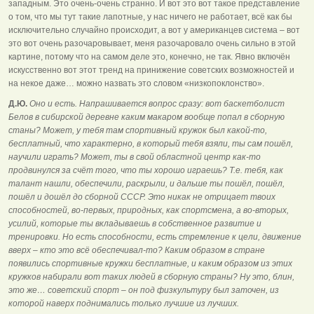
западным. Это очень-очень странно. И вот это вот такое представление
о том, что мы тут такие лапотные, у нас ничего не работает, всё как бы
исключительно случайно происходит, а вот у американцев система – вот
это вот очень разочаровывает, меня разочаровало очень сильно в этой
картине, потому что на самом деле это, конечно, не так. Явно включён
искусственно вот этот тренд на принижение советских возможностей и
на некое даже… можно назвать это словом «низкопоклонство».
Д.Ю.
Оно и есть. Напрашивается вопрос сразу: вот баскетболист
Белов в сибирской деревне каким макаром вообще попал в сборную
станы? Может, у тебя там спортивный кружок был какой-то,
бесплатный, что характерно, в который тебя взяли, ты сам пошёл,
научили играть? Может, ты в свой областной центр как-то
продвинулся за счёт того, что ты хорошо играешь? Т.е. тебя, как
талант нашли, обеспечили, раскрыли, и дальше ты пошёл, пошёл,
пошёл и дошёл до сборной СССР. Это никак не отрицает твоих
способностей, во-первых, природных, как спортсмена, а во-вторых,
усилий, которые ты вкладываешь в собственное развитие и
тренировки. Но есть способности, есть стремление к цели, движение
вверх – кто это всё обеспечивал-то? Каким образом в стране
появились спортивные кружки бесплатные, и каким образом из этих
кружков набирали вот таких людей в сборную страны? Ну это, блин,
это же… советский спорт – он под физкультуру был заточен, из
которой наверх поднимались только лучшие из лучших.