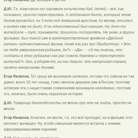
Д.Ю.
Т.е. там какое-то огромное количество баб, детей – всё, как
положено, просто перестреляли. А лейтенант Келли, который этим
делом руководил, он 3 года под домашним арестом, по-моему, отсидел,
и ничего ему не было. И он единственный был наказан. Ну, дело-то
житейское – тут, понимаете, пришлось пострелять. Не знаю, в других
фильмах: был такой уже в предперестроечные времена «Двойной
капкан» художественный фильм, тоже как раз про Прибалтику: «Это
на тебе американская рубашка, да?» - «Да». – «А ты знаешь, что
солдаты в этих рубашках как раз сожгли деревню и перестреляли
жителей?» Оно, в общем-то, на нас давило: это нехорошая страна,
занята нехорошими делами.
Егор Яковлев.
Тут сразу же возникали аллюзии, потому что совсем не так
давно, всего 20 лет назад, тоже сжигали деревни уже в России, поэтому
аллюзии эти с нацистскими сожжениями возникали неизбежно, поэтому
это, конечно, было очень серьёзная история.
Д.Ю.
Товарищи баскетболисты не могли про это не знать, просто не
могли.
Егор Яковлев.
Конечно, не могли, т.е. это всё проходит, но в фильме этот
контекст вычищен. Ну, особо смешным является встреча с некими
афроамериканскими парнями.