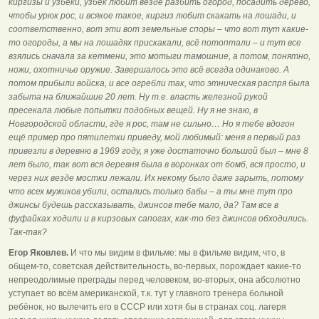
киргизы и узбеки, узбек любит везде разбить огород, посадить дерево,
чтобы урюк рос, и всякое такое, киргиз любит скакать на лошади, и
соответственно, вот эти вот земельные споры – что вот тут какие-
то огороды, а мы на лошадях прискакали, всё потоптали – и тут все
взялись сначала за кетмени, это мотыги тамошние, а потом, понятно,
ножи, охотничье оружие. Завершалось это всё всегда одинаково. А
потом прибыли войска, и все огребли так, что этническая распря была
забыта на ближайшие 20 лет. Ну т.е. власть железной рукой
пресекала любые попытки подобных вещей. Ну я не знаю, в
Новгородской области, где я рос, там не сильно… Но я тебе вдогон
ещё пример про пятилетки приведу, мой любимый: меня в первый раз
привезли в деревню в 1969 году, я уже достаточно большой был – мне 8
лет было, так вот вся деревня была в воронках от бомб, вся просто, и
через них везде мостки лежали. Их некому было даже зарыть, потому
что всех мужиков убили, остались только бабы – а ты мне тут про
джинсы будешь рассказывать, джинсов тебе мало, да? Там все в
фуфайках ходили и в кирзовых сапогах, как-то без джинсов обходились.
Так-так?
Егор Яковлев.
И что мы видим в фильме: мы в фильме видим, что, в
общем-то, советская действительность, во-первых, порождает какие-то
непреодолимые преграды перед человеком, во-вторых, она абсолютно
уступает во всём американской, т.к. тут у главного тренера больной
ребёнок, но вылечить его в СССР или хотя бы в странах соц. лагеря