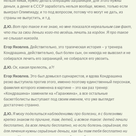
нельзя никак, нужно делать операцию заграницей, для этого нужны
деньги, а денег в СССР заработать нельзя вообще, можно, только если
выиграл Олимпиаду, и то под вопросом, потому что могут не дать, из
страны не выпустить, и т.д.
Д.Ю.
Вот про такое я не знаю, но мне показался нереальным сам факт,
что ты за свои деньги кого-то везёшь лечить за кордон. Я про такое
не слышал никогда.
Егор Яковлев.
Действительно, это трагическая история – у тренера
Кондрашина, действительно, был болен сын, он никогда не вывозил и не
собирался лечить его заграницей, не собирался его увозить.
Д.Ю.
Ох, какая прелесть, а?!
Егор Яковлев.
Это был домысел сценаристов, и вдова Кондрашина
резко выступила против этого, именно поэтому единственный персонаж,
фамилия которого изменена в картине – это как раз тренер:
«Кондрашина» заменили на «Гаранжина», а все остальные
баскетболисты выступают под своим именем, что уже выглядит
достаточно странно.
Д.Ю.
Я могу поделиться наблюдениями про болезни, я с болезнями
крепко знаком по причине, там, детей, и всякое такое: детей лечили
бесплатно, да всех лечили бесплатно, но если болезнь серьёзная, то
для лечения нужны серьёзные деньги, как бы там тебя бесплатно ни