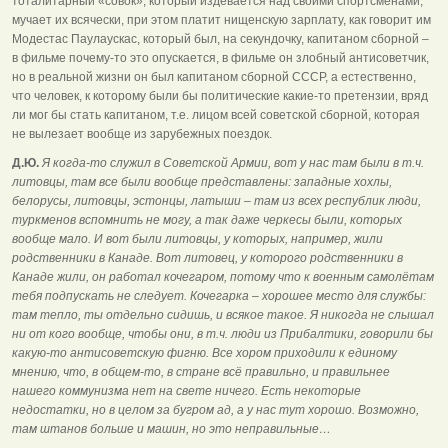
тоталитарный «совок», который издевается над своими спортсменами,
мучает их всячески, при этом платит нищенскую зарплату, как говорит им
Модестас Паулаускас, который был, на секундочку, капитаном сборной –
в фильме почему-то это опускается, в фильме он злобный антисоветчик,
но в реальной жизни он был капитаном сборной СССР, а естественно,
что человек, к которому были бы политические какие-то претензии, вряд
ли мог бы стать капитаном, т.е. лицом всей советской сборной, которая
не вылезает вообще из зарубежных поездок.
Д.Ю.
Я когда-то служил в Советской Армии, вот у нас там были в т.ч.
литовцы, там все были вообще представлены: западные хохлы,
белорусы, литовцы, эстонцы, латыши – там из всех республик люди,
туркменов вспомнить не могу, а так даже черкесы были, которых
вообще мало. И вот были литовцы, у которых, например, жили
родственники в Канаде. Вот литовец, у которого родственники в
Канаде жили, он работал кочегаром, потому что к военным самолётам
тебя подпускать не следует. Кочегарка – хорошее место для службы:
там тепло, ты отдельно сидишь, и всякое такое. Я никогда не слышал
ни от кого вообще, чтобы они, в т.ч. люди из Прибалтики, говорили бы
какую-то антисоветскую фигню. Все хором приходили к единому
мнению, что, в общем-то, в стране всё правильно, и правильнее
нашего коммунизма нет на свете ничего. Есть некоторые
недостатки, но в целом за бугром ад, а у нас тут хорошо. Возможно,
там штанов больше и машин, но это неправильные…