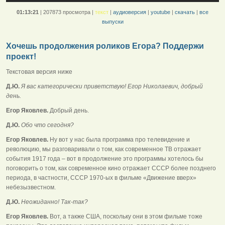
01:13:21
|
207873 просмотра
|
текст
|
аудиоверсия
|
youtube
|
скачать
|
все
выпуски
Хочешь продолжения роликов Егора? Поддержи
проект!
Текстовая версия ниже
Д.Ю.
Я вас категорически приветствую! Егор Николаевич, добрый
день.
Егор Яковлев.
Добрый день.
Д.Ю.
Обо что сегодня?
Егор Яковлев.
Ну вот у нас была программа про телевидение и
революцию, мы разговаривали о том, как современное ТВ отражает
события 1917 года – вот в продолжение это программы хотелось бы
поговорить о том, как современное кино отражает СССР более позднего
периода, в частности, СССР 1970-ых в фильме «Движение вверх»
небезызвестном.
Д.Ю.
Неожиданно! Так-так?
Егор Яковлев.
Вот, а также США, поскольку они в этом фильме тоже