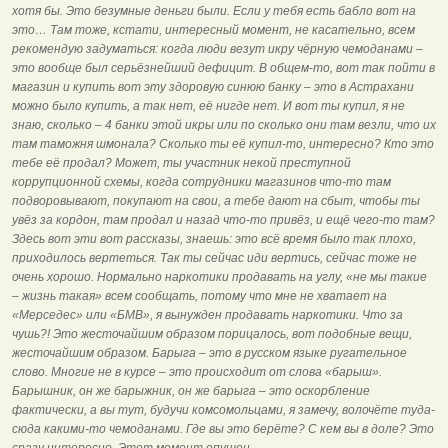
хотя бы. Это безумные деньги были. Если у тебя есть бабло вот на
это… Там тоже, кстати, интересный момент, не касательно, всем
рекомендую задуматься: когда люди везут икру чёрную чемоданами –
это вообще был серьёзнейший дефицит. В общем-то, вот так пойти в
магазин и купить вот эту здоровую синюю банку – это в Астрахани
можно было купить, а так нет, её нигде нет. И вот ты купил, я не
знаю, сколько – 4 банки этой икры или по сколько они там везли, что их
там таможня шмонала? Сколько ты её купил-то, интересно? Кто это
тебе её продал? Может, ты участник некой преступной
коррупционной схемы, когда сотрудники магазинов что-то там
подворовывают, покупают на свои, а тебе дают на сбыт, чтобы ты
увёз за кордон, там продал и назад что-то привёз, и ещё чего-то там?
Здесь вот эти вот рассказы, знаешь: это всё время было так плохо,
приходилось вертеться. Так ты сейчас иди вертись, сейчас тоже не
очень хорошо. Нормально наркотики продавать на углу, «не мы такие
– жизнь такая» всем сообщать, потому что мне не хватает на
«Мерседес» или «БМВ», я вынужден продавать наркотики. Что за
чушь?! Это жесточайшим образом порицалось, вот подобные вещи,
жесточайшим образом. Барыга – это в русском языке ругательное
слово. Многие не в курсе – это происходит от слова «барыш».
Барышник, он же барыжник, он же барыга – это оскорбление
фактически, а вы тут, будучи комсомольцами, я замечу, волочёте туда-
сюда какими-то чемоданами. Где вы это берёте? С кем вы в доле? Это
сразу интересно. Этот момент опущен.