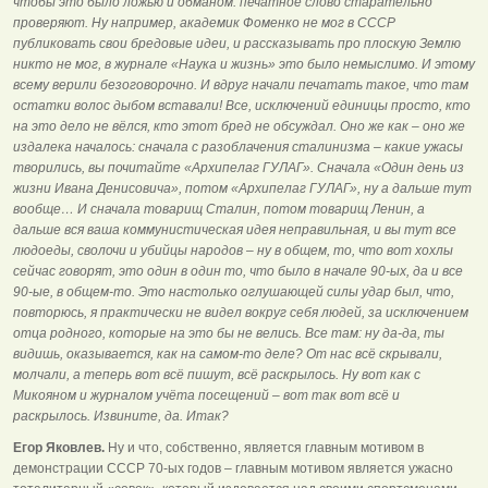
чтобы это было ложью и обманом: печатное слово старательно
проверяют. Ну например, академик Фоменко не мог в СССР
публиковать свои бредовые идеи, и рассказывать про плоскую Землю
никто не мог, в журнале «Наука и жизнь» это было немыслимо. И этому
всему верили безоговорочно. И вдруг начали печатать такое, что там
остатки волос дыбом вставали! Все, исключений единицы просто, кто
на это дело не вёлся, кто этот бред не обсуждал. Оно же как – оно же
издалека началось: сначала с разоблачения сталинизма – какие ужасы
творились, вы почитайте «Архипелаг ГУЛАГ». Сначала «Один день из
жизни Ивана Денисовича», потом «Архипелаг ГУЛАГ», ну а дальше тут
вообще… И сначала товарищ Сталин, потом товарищ Ленин, а
дальше вся ваша коммунистическая идея неправильная, и вы тут все
людоеды, сволочи и убийцы народов – ну в общем, то, что вот хохлы
сейчас говорят, это один в один то, что было в начале 90-ых, да и все
90-ые, в общем-то. Это настолько оглушающей силы удар был, что,
повторюсь, я практически не видел вокруг себя людей, за исключением
отца родного, которые на это бы не велись. Все там: ну да-да, ты
видишь, оказывается, как на самом-то деле? От нас всё скрывали,
молчали, а теперь вот всё пишут, всё раскрылось. Ну вот как с
Микояном и журналом учёта посещений – вот так вот всё и
раскрылось. Извините, да. Итак?
Егор Яковлев.
Ну и что, собственно, является главным мотивом в
демонстрации СССР 70-ых годов – главным мотивом является ужасно