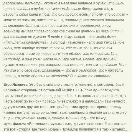
рассказами: посмотри, сколько в магазине штанов и рубах. Это были
просто штаны и рубахи, не мега-модельные брюки какие-то, и
радость отца была в том, что они просто есть, потому что до того –
многие не помнят, опять-таки – я, например, все шмотки донашивал
за старшим братом, что-то там резали и перешивали, отцу,
военному, выдавали разнообразное сукно на форму – из него шили, и
как-то никто не жужжал. Я тебе к чему говорю – что когда была
«пятилетка количества», а потом «качества» - это вот как раз 70-е
годы, там вообще вопрос не стоял, где ты живёшь, во что ты
одеваешься, и всякое такое, ну в том объёме, как вот сейчас. Или,
например, в 80-е годы, когда жили всё богаче, богаче, всё лучше и
лучше, и начинались уже запросы, так сказать, совсем серьёзные. Нет.
Как ты это себе представляешь – что все радуются, что у них есть
штаны, а тебе «Волги» не хватает? Оно какое-то странное.
Егор Яковлев.
Это было связано с тем, что, конечно, спортсмены были
несколько оторваны от остальной жизни СССР, почему – потому что
часть своей жизни они проводили на базах, готовясь к соревнованиям, а
часть своей жизни они проводили за рубежом и наблюдали там немного
другую жизнь другого мира, который прожил другую историю, поэтому
именно вот этот вещный момент там: приобрести модные штаны, что-то
ещё – это, конечно, было, и, скажем, 1969-ый год – это выход
мультфильма «Бременские музыканты», где уже начинает обыгрываться
эта вот история, где такой модный Трубадур появляется в таких штанах…