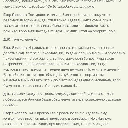
наверное, должно быть, т.е. очки уже как у водолаза должны быть. Т.е.
что за глупость вообще? Он бы тогда ходил наощупь.
Егор Яковлев.
Там, действительно, была проблема, потому что в
реальной истории ему, действительно, сделали контактные линзы,
только это контактные линзы были советские, а в фильме, как вы
помните, Гаранжин находит контактные линзы только американские.
Д.Ю.
Только, только!
Егор Яковлев.
Насколько я знаю, первые контактные линзы начали
делать в соц. лагере в Чехословакии, но даже если их могли бы заказать в
Чехословакии, то всё равно… точнее, даже если бы возникла такая
потребность, то наверняка заказали бы в Чехословакии, но тут
исключительно тайком, т.е. тренер даже не может. Но если это ценный
баскетболист, это можно обсуждать публично со спортивными
начальниками и сказать, что нужно вот, победа будет обеспечена, если
будут контактные линзы. Сразу же нашли бы.
Д.Ю.
Больше скажу: это задача государственной важности – всех
победить, все должны быть обеспечены всем, а уж какие-то дурацкие
линзы…
Егор Яковлев.
Так и произошло в реальности, т.е. сделали ему
контактные линзы, он играл прекрасно и выигрывал. Но в фильме
показано, что только благодаря американским, только благодаря