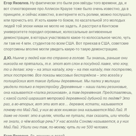
Егор Яковлев.
Ну фактически это были рок-звёзды того времени, да, и
вот стихотворение про Аллисон Краузе тоже было очень известно, да в
принципе, и сейчас известно, в интернете есть ролики, можно послушать
или прочесть его. И хоть каким-то боком, по касательной это молодых
людей той эпохи никак не могло не задеть. А расстрел в Кентском
университете породил огромные, колоссальные антивоенные
демонстрации, в которых участвовало какое-то колоссальное число, чуть
ли там не 4 млн. студентов по всем США. Вот приехав в США, советские
спортсмены вполне могли увидеть какую-то такую демонстрацию.
Д.Ю.
Нынче у людей как-то странно в голове. Ты знаешь, раньше они
никогда не прятались, т.е. этот вот слон в посудной лавке, что хочу,
то и делаю: хочу – на этих нападу, хочу – на тех нападу, тех постреляю,
этих постреляю. Все показы массовых беспорядков – это всегда у
полицейских вот такие дубины деревянные. Мы палки у милиции
увидели только в перестройку. Деревянные – наши палки резиновые,
она называется «палка резиновая», а там деревянная. Представляешь,
с какой силой шарашат метровой деревянной дубиной по людям? Это
раз, а во-вторых, вот эти вот все… деревня, кстати, называется
почему-то Май Лай, у них во всех книжках она называется Май Лай. Я
даже не понял: это в целях, чтобы не путали, так сказать, или чтобы
не знали, о чём вообще речь? У нас всегда Сонгми называется, а у них
Май Лай. Убили они там, по-моему, чуть ли не 500 человек.
Егор Яковлев.
Да, женщин и детей.