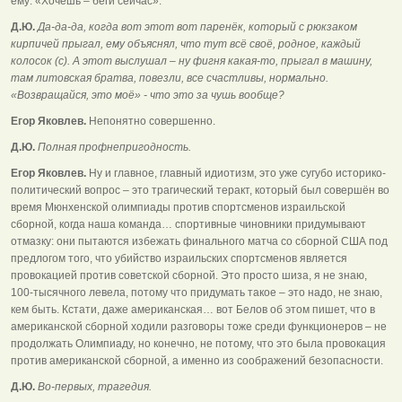
ему: «Хочешь – беги сейчас».
Д.Ю.
Да-да-да, когда вот этот вот паренёк, который с рюкзаком
кирпичей прыгал, ему объяснял, что тут всё своё, родное, каждый
колосок (с). А этот выслушал – ну фигня какая-то, прыгал в машину,
там литовская братва, повезли, все счастливы, нормально.
«Возвращайся, это моё» - что это за чушь вообще?
Егор Яковлев.
Непонятно совершенно.
Д.Ю.
Полная профнепригодность.
Егор Яковлев.
Ну и главное, главный идиотизм, это уже сугубо историко-
политический вопрос – это трагический теракт, который был совершён во
время Мюнхенской олимпиады против спортсменов израильской
сборной, когда наша команда… спортивные чиновники придумывают
отмазку: они пытаются избежать финального матча со сборной США под
предлогом того, что убийство израильских спортсменов является
провокацией против советской сборной. Это просто шиза, я не знаю,
100-тысячного левела, потому что придумать такое – это надо, не знаю,
кем быть. Кстати, даже американская… вот Белов об этом пишет, что в
американской сборной ходили разговоры тоже среди функционеров – не
продолжать Олимпиаду, но конечно, не потому, что это была провокация
против американской сборной, а именно из соображений безопасности.
Д.Ю.
Во-первых, трагедия.