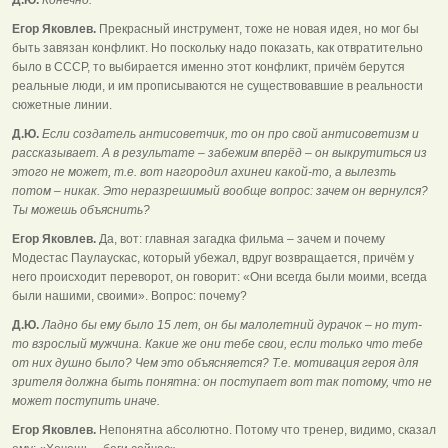
Егор Яковлев.
Прекрасный инструмент, тоже не новая идея, но мог бы
быть завязан конфликт. Но поскольку надо показать, как отвратительно
было в СССР, то выбирается именно этот конфликт, причём берутся
реальные люди, и им прописываются не существовавшие в реальности
сюжетные линии.
Д.Ю.
Если создатель антисоветчик, то он про свой антисоветизм и
рассказывает. А в результате – забежим вперёд – он выкрутиться из
этого не может, т.е. вот нагородил ахинеи какой-то, а вылезть
потом – никак. Это неразрешимый вообще вопрос: зачем он вернулся?
Ты можешь объяснить?
Егор Яковлев.
Да, вот: главная загадка фильма – зачем и почему
Модестас Паулаускас, который убежал, вдруг возвращается, причём у
него происходит переворот, он говорит: «Они всегда были моими, всегда
были нашими, своими». Вопрос: почему?
Д.Ю.
Ладно бы ему было 15 лет, он бы малолетний дурачок – но тут-
то взрослый мужчина. Какие же они тебе свои, если только что тебе
от них душно было? Чем это объясняется? Т.е. мотивация героя для
зрителя должна быть понятна: он поступает вот так потому, что не
может поступить иначе.
Егор Яковлев.
Непонятна абсолютно. Потому что тренер, видимо, сказал