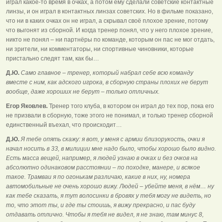
играл какое-то время в очках, а потом ему сделали советские контактные
линзы, и он играл в контактных линзах советских. Но в фильме показано,
что ни в каких очках он не играл, а скрывал своё плохое зрение, потому
что выгонят из сборной. И когда тренер понял, что у него плохое зрение,
никто не понял – ни партнёры по команде, которым он пас не мог отдать,
ни зрители, ни комментаторы, ни спортивные чиновники, которые
пристально следят там, как бы…
Д.Ю.
Само главное – тренер, который набрал себе всю команду
вместе с ним, как адского игрока, в сборную страны плохих не берут
вообще, даже хороших не берут – только отличных.
Егор Яковлев.
Тренер того клуба, в котором он играл до тех пор, пока его
не призвали в сборную, тоже этого не понимал, и только тренер сборной
единственный въехал, что происходит…
Д.Ю.
Я тебе опять скажу: я вот, у меня с армии близорукость, очки я
начал носить в 33, в милиции мне надо было, чтобы хорошо было видно.
Есть масса вещей, например, я людей узнаю в очках и без очков на
абсолютно одинаковом расстоянии – по походке, манере, и всякое
такое. Трамваи я по огонькам различаю, какие в них, ну, номера
автомобильные не очень хорошо вижу. Людей – убейте меня, в нём… ну
как тебе сказать, я тут волосинки в бровях у тебя могу не видеть, но
то, что этот ты, и где ты стоишь, я вижу прекрасно, и пас буду
отдавать отлично. Чтобы я тебя не видел, я не знаю, там минус 8,