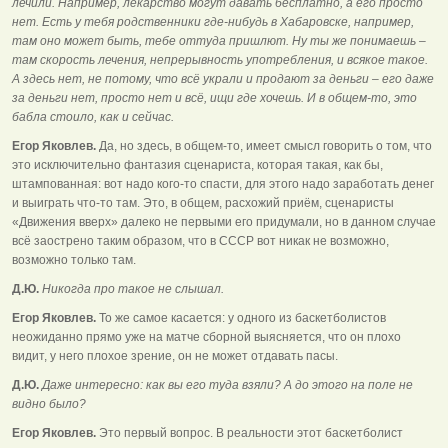
лечили. Например, лекарство могут давать бесплатно, а его просто
нет. Есть у тебя родственники где-нибудь в Хабаровске, например,
там оно может быть, тебе оттуда пришлют. Ну ты же понимаешь –
там скорость лечения, непрерывность употребления, и всякое такое.
А здесь нет, не потому, что всё украли и продают за деньги – его даже
за деньги нет, просто нет и всё, ищи где хочешь. И в общем-то, это
бабла стоило, как и сейчас.
Егор Яковлев.
Да, но здесь, в общем-то, имеет смысл говорить о том, что
это исключительно фантазия сценариста, которая такая, как бы,
штампованная: вот надо кого-то спасти, для этого надо заработать денег
и выиграть что-то там. Это, в общем, расхожий приём, сценаристы
«Движения вверх» далеко не первыми его придумали, но в данном случае
всё заострено таким образом, что в СССР вот никак не возможно,
возможно только там.
Д.Ю.
Никогда про такое не слышал.
Егор Яковлев.
То же самое касается: у одного из баскетболистов
неожиданно прямо уже на матче сборной выясняется, что он плохо
видит, у него плохое зрение, он не может отдавать пасы.
Д.Ю.
Даже интересно: как вы его туда взяли? А до этого на поле не
видно было?
Егор Яковлев.
Это первый вопрос. В реальности этот баскетболист