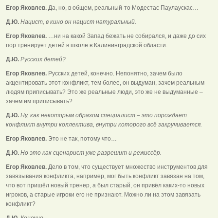
Егор Яковлев.
Да, но, в общем, реальный-то Модестас Паулаускас…
Д.Ю.
Нацист, в кино он нацист натуральный.
Егор Яковлев.
…ни на какой Запад бежать не собирался, и даже до сих
пор тренирует детей в школе в Калининградской области.
Д.Ю.
Русских детей?
Егор Яковлев.
Русских детей, конечно. Непонятно, зачем было
акцентировать этот конфликт, тем более, он выдуман, зачем реальным
людям приписывать? Это же реальные люди, это же не выдуманные –
зачем им приписывать?
Д.Ю.
Ну, как некоторым образом специалист – это порождает
конфликт внутри коллектива, внутри которого всё закручивается.
Егор Яковлев.
Это не так, потому что…
Д.Ю.
Но это как сценарист уже разрешит и режиссёр.
Егор Яковлев.
Дело в том, что существует множество инструментов для
завязывания конфликта, например, мог быть конфликт завязан на том,
что вот пришёл новый тренер, а был старый, он привёл каких-то новых
игроков, а старые игроки его не признают. Можно ли на этом завязать
конфликт?
Д.Ю.
Конечно.