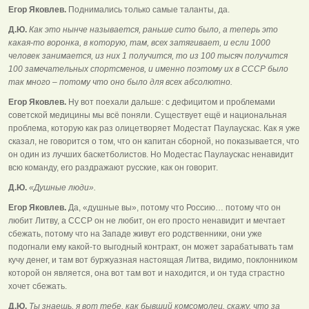
Егор Яковлев.
Поднимались только самые таланты, да.
Д.Ю.
Как это нынче называется, раньше сито было, а теперь это
какая-то воронка, в которую, там, всех затягивает, и если 1000
человек занимается, из них 1 получится, то из 100 тысяч получится
100 замечательных спортсменов, и именно поэтому их в СССР было
так много – потому что оно было для всех абсолютно.
Егор Яковлев.
Ну вот поехали дальше: с дефицитом и проблемами
советской медицины мы всё поняли. Существует ещё и национальная
проблема, которую как раз олицетворяет Модестат Паулаускас. Как я уже
сказал, не говорится о том, что он капитан сборной, но показывается, что
он один из лучших баскетболистов. Но Модестас Паулаускас ненавидит
всю команду, его раздражают русские, как он говорит.
Д.Ю.
«Душные люди».
Егор Яковлев.
Да, «душные вы», потому что Россию… потому что он
любит Литву, а СССР он не любит, он его просто ненавидит и мечтает
сбежать, потому что на Западе живут его родственники, они уже
подогнали ему какой-то выгодный контракт, он может зарабатывать там
кучу денег, и там вот буржуазная настоящая Литва, видимо, поклонником
которой он является, она вот там вот и находится, и он туда страстно
хочет сбежать.
Д.Ю.
Ты знаешь, я вот тебе, как бывший комсомолец, скажу, что за