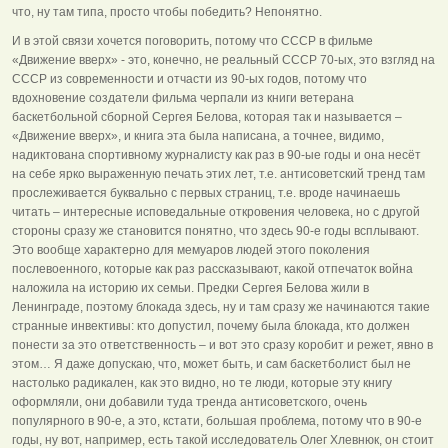
что, ну там типа, просто чтобы победить? Непонятно.
И в этой связи хочется поговорить, потому что СССР в фильме
«Движение вверх» - это, конечно, не реальный СССР 70-ых, это взгляд на
СССР из современности и отчасти из 90-ых годов, потому что
вдохновение создатели фильма черпали из книги ветерана
баскетбольной сборной Сергея Белова, которая так и называется –
«Движение вверх», и книга эта была написана, а точнее, видимо,
надиктована спортивному журналисту как раз в 90-ые годы и она несёт
на себе ярко выраженную печать этих лет, т.е. антисоветский тренд там
прослеживается буквально с первых страниц, т.е. вроде начинаешь
читать – интересные исповедальные откровения человека, но с другой
стороны сразу же становится понятно, что здесь 90-е годы всплывают.
Это вообще характерно для мемуаров людей этого поколения
послевоенного, которые как раз рассказывают, какой отпечаток война
наложила на историю их семьи. Предки Сергея Белова жили в
Ленинграде, поэтому блокада здесь, ну и там сразу же начинаются такие
странные инвективы: кто допустил, почему была блокада, кто должен
понести за это ответственность – и вот это сразу коробит и режет, явно в
этом… Я даже допускаю, что, может быть, и сам баскетболист был не
настолько радикален, как это видно, но те люди, которые эту книгу
оформляли, они добавили туда тренда антисоветского, очень
популярного в 90-е, а это, кстати, большая проблема, потому что в 90-е
годы, ну вот, например, есть такой исследователь Олег Хлевнюк, он стоит