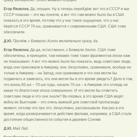
Егор Яковлев.
Да, опущен. Ну а теперь перейдём: вот что в СССР и как
СССР показан – это мы поняли, а вот что там можно было бы в США
показать в это время, потому что у нас такое ощущение, что у нас
берётся СССР 70-ых, сравнивается с современными США. США тоже
обезличили.
Д.Ю.
Причём, с Беверли-Хиллз желательно сразу, да.
Егор Яковлев.
Да-да, естественно, с Беверли-Хиллз. США тоже
обезличены, в принципе, там никаких тоже таких фрагментов эпохи нам
не показывают. А вот что можно было бы показать, ведь советские люди,
когда они приезжали в Америку, они, безусловно, сравнивали, вообще не
только в Америку – на Запад, они сравнивали и что они могли бы
подмечать и замечать, что они могли бы в это время увидеть? Дело в том,
что конец 60-ых – 70-ые годы, начало 70-ых – в Америке это отнюдь не
какая-то благостная эпоха совершенно. И что могли бы отметить
советские люди и что они знали? Во-первых, в это время США ведёт
войну во Вьетнаме – это очень важный для советской пропаганды
момент, потому что про это, безусловно, рассказывали. Как раз в это
время, когда разворачивается действие фильма, например, в США стали
достояние общественности события в деревне Сонгми.
Д.Ю.
Май Лай.