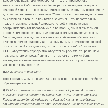
деревенские парни, для которых, понятно, этот прогресс был
колоссальным. Собственно, сам Белов рассказывает, что он вырос в
сибирской деревне, после эвакуации их отправили, они там и остались. И
для реального советского человека 70-ых годов вот эти вот недостатки –
вы совершенно верно на мой взгляд, заметили – эти недостатки, ну,
недостаток каких-то вещей широкого потребления, во-первых,
воспринимались, как преодолимые, а во-вторых, они в значительной
степени компенсировались теми социальными механизмами, которые
были созданы за предшествующее время: абсолютно бесплатным
образованием, наделением бесплатным жильём, отсутствием широкой
организованной преступности, т.е. достаточно спокойной жизнью в
СССР, отсутствием терроризма, отсутствием расизма, т.е. решением
национального вопроса. Понятно, что там какие-то могли быть
эпизодические национальные столкновения, но на государственном
уровне они отсутствовали…
Д.Ю.
Жестоко пресекалось.
Егор Яковлев.
Отсутствовали, да, а вот конкретные вещи жесточайшим
образом пресекались.
Д.Ю.
Могу привести пример: я жил когда-то в Средней Азии, там
регулярно ходили легенды, ну вот в Оше – есть такой город Ош в
Киргизии, населённый узбеками по большей части, и там бывали
этнические столкновения на этнической почве. Как рассказывали сами