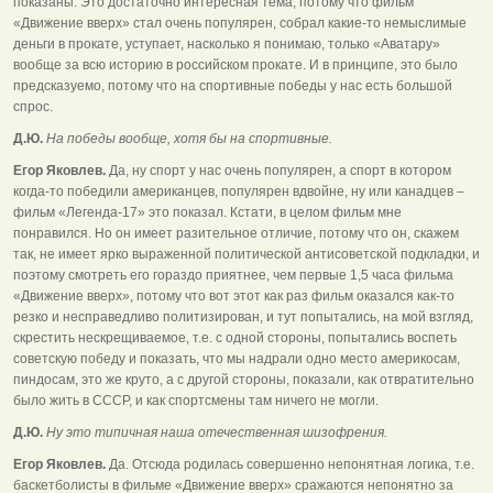
показаны. Это достаточно интересная тема, потому что фильм
«Движение вверх» стал очень популярен, собрал какие-то немыслимые
деньги в прокате, уступает, насколько я понимаю, только «Аватару»
вообще за всю историю в российском прокате. И в принципе, это было
предсказуемо, потому что на спортивные победы у нас есть большой
спрос.
Д.Ю.
На победы вообще, хотя бы на спортивные.
Егор Яковлев.
Да, ну спорт у нас очень популярен, а спорт в котором
когда-то победили американцев, популярен вдвойне, ну или канадцев –
фильм «Легенда-17» это показал. Кстати, в целом фильм мне
понравился. Но он имеет разительное отличие, потому что он, скажем
так, не имеет ярко выраженной политической антисоветской подкладки, и
поэтому смотреть его гораздо приятнее, чем первые 1,5 часа фильма
«Движение вверх», потому что вот этот как раз фильм оказался как-то
резко и несправедливо политизирован, и тут попытались, на мой взгляд,
скрестить нескрещиваемое, т.е. с одной стороны, попытались воспеть
советскую победу и показать, что мы надрали одно место америкосам,
пиндосам, это же круто, а с другой стороны, показали, как отвратительно
было жить в СССР, и как спортсмены там ничего не могли.
Д.Ю.
Ну это типичная наша отечественная шизофрения.
Егор Яковлев.
Да. Отсюда родилась совершенно непонятная логика, т.е.
баскетболисты в фильме «Движение вверх» сражаются непонятно за