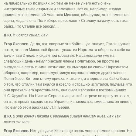
на либеральных позициях, но тем не менее у него есть очень
интересные такие открытия и замечания, вот он, например, изучая
оригинал воспоминаний Анастаса Микояна, обнаружил, что знаменитая
сцена, когда члены Политбюро приезжают к Сталину на дачу, есть такая
байка, что Сталин всё бросил…
Д.Ю.
И боялся сидел, да?
Егор Яковлев.
Да-да, вот, впервые эта байка… да, значит, Сталин, узнав
о том, что пал Минск, всё бросил, уехал из Наркомата обороны к себе на
дачу и там 2 недели сидел под кроватью. На самом деле уже на
следующий день к нему приехали члены Политбюро, он просто не
выходил на связь с ними, возможно, он выходил на связь с Наркоматом
обороны, например, напрямую, минуя наркома и минуя других членов
Политбюро. Вот они к нему приехали, значит, и впервые эта байка была,
о том, что Сталин там вжался в кресло и страшно испугался, подумав, что
они приехали его арестовывать, она была изложена в воспоминаниях
Н.С. Хрущёва. Но Никита Сергеевич при этой встрече не присутствовал,
он в это время находился на Украине, и в своих воспоминаниях он пишет,
что ему об этом рассказал Л.П. Берия.
Д.Ю.
В это время Никита Сергеевич сдавал немцам Киев, да? Так
можно сказать.
Егор Яковлев.
Нет, до сдачи Киева еще очень много времени прошло. Но