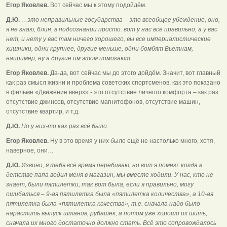
Егор Яковлев.
Вот сейчас мы к этому подойдём.
Д.Ю.
…это неправильные государства – это всеобщее убеждение, оно,
я не знаю, блин, в подсознании просто: вот у нас всё правильно, а у вас
нет, и нету у вас там ничего хорошего, вы все империалистические
хищники, одни крупнее, другие меньше, одни бомбят Вьетнам,
например, ну а другие им этом помогают.
Егор Яковлев.
Да-да, вот сейчас мы до этого дойдём. Значит, вот главный
как раз смысл жизни и проблема советских спортсменов, как это показано
в фильме «Движение вверх» - это отсутствие личного комфорта – как раз
отсутствие джинсов, отсутствие магнитофонов, отсутствие машин,
отсутствие квартир, и т.д.
Д.Ю.
Но у них-то как раз всё было.
Егор Яковлев.
Ну в это время у них было ещё не настолько много, хотя,
наверное, они…
Д.Ю.
Извини, я тебя всё время перебиваю, но вот я помню: когда в
детстве папа водил меня в магазин, мы вместе ходили. У нас, кто не
знает, были пятилетки, так вот была, если я правильно, могу
ошибаться – 9-ая пятилетка была «пятилетка количества», а 10-ая
пятилетка была «пятилетка качества», т.е. сначала надо было
нарастить выпуск штанов, рубашек, а потом уже хорошо их шить,
сначала их много достаточно должно стать. Всё это сопровождалось