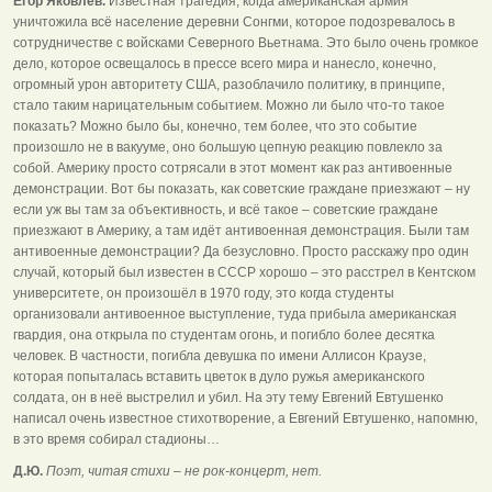
Егор Яковлев.
Известная трагедия, когда американская армия
уничтожила всё население деревни Сонгми, которое подозревалось в
сотрудничестве с войсками Северного Вьетнама. Это было очень громкое
дело, которое освещалось в прессе всего мира и нанесло, конечно,
огромный урон авторитету США, разоблачило политику, в принципе,
стало таким нарицательным событием. Можно ли было что-то такое
показать? Можно было бы, конечно, тем более, что это событие
произошло не в вакууме, оно большую цепную реакцию повлекло за
собой. Америку просто сотрясали в этот момент как раз антивоенные
демонстрации. Вот бы показать, как советские граждане приезжают – ну
если уж вы там за объективность, и всё такое – советские граждане
приезжают в Америку, а там идёт антивоенная демонстрация. Были там
антивоенные демонстрации? Да безусловно. Просто расскажу про один
случай, который был известен в СССР хорошо – это расстрел в Кентском
университете, он произошёл в 1970 году, это когда студенты
организовали антивоенное выступление, туда прибыла американская
гвардия, она открыла по студентам огонь, и погибло более десятка
человек. В частности, погибла девушка по имени Аллисон Краузе,
которая попыталась вставить цветок в дуло ружья американского
солдата, он в неё выстрелил и убил. На эту тему Евгений Евтушенко
написал очень известное стихотворение, а Евгений Евтушенко, напомню,
в это время собирал стадионы…
Д.Ю.
Поэт, читая стихи – не рок-концерт, нет.