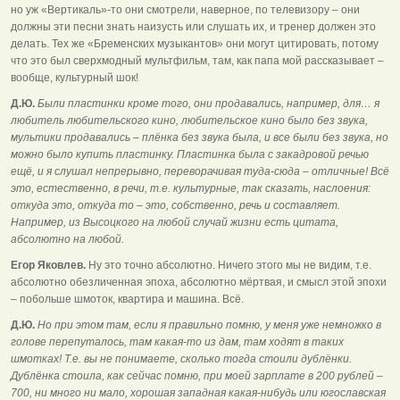
но уж «Вертикаль»-то они смотрели, наверное, по телевизору – они
должны эти песни знать наизусть или слушать их, и тренер должен это
делать. Тех же «Бременских музыкантов» они могут цитировать, потому
что это был сверхмодный мультфильм, там, как папа мой рассказывает –
вообще, культурный шок!
Д.Ю.
Были пластинки кроме того, они продавались, например, для… я
любитель любительского кино, любительское кино было без звука,
мультики продавались – плёнка без звука была, и все были без звука, но
можно было купить пластинку. Пластинка была с закадровой речью
ещё, и я слушал непрерывно, переворачивая туда-сюда – отличные! Всё
это, естественно, в речи, т.е. культурные, так сказать, наслоения:
откуда это, откуда то – это, собственно, речь и составляет.
Например, из Высоцкого на любой случай жизни есть цитата,
абсолютно на любой.
Егор Яковлев.
Ну это точно абсолютно. Ничего этого мы не видим, т.е.
абсолютно обезличенная эпоха, абсолютно мёртвая, и смысл этой эпохи
– побольше шмоток, квартира и машина. Всё.
Д.Ю.
Но при этом там, если я правильно помню, у меня уже немножко в
голове перепуталось, там какая-то из дам, там ходят в таких
шмотках! Т.е. вы не понимаете, сколько тогда стоили дублёнки.
Дублёнка стоила, как сейчас помню, при моей зарплате в 200 рублей –
700, ни много ни мало, хорошая западная какая-нибудь или югославская