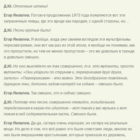
Д.Ю.
Отличные штаны!
Егор Яковлев.
Потом в продолжении 1973 года появляются вот эти
заграничные певцы, где это вроде как пародия, с одной стороны, но…
Д.Ю.
Песни крутые были!
Егор Яковлев.
Я вообще, когда уже свежим взглядом эти мультфильмы
пересматриваю, они вот как раз из этой эпохи, я вообще не понимаю, как
это пропустили, но тем не менее пропустили – это же довольно в тренде
и довольно смешно.
Д.Ю.
Но оно выглядело не так совершенно, т.е. это мутанты, просто
мутанты: «Они ударили по струнам и, перекрикивая друг друга,
запели». «Перекрикивая» - это важно. Это безобразное поведение,
дурацкие очки, ботинки задом-наперёд на собаке – смешно было.
Егор Яковлев.
Так смешно, это и сейчас смешно.
Д.Ю.
Потому что песня, совершенно очевидно, колыбельная,
переделанная в какую-то идиотию – вот такая у вас музыка и вот
такая в ней содержательная часть. Смешно была.
Егор Яковлев.
Да-да, сатира очень хорошая, но сатира на реальные
вещи. Но дело в том, что всё равно это были советские люди, многие из
них были вчерашними крестьянами, которые приехали из деревень,