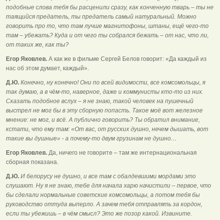
подобные слова тебя бы расценили сразу, как конченную тварь – ты не
таящийся предатель, ты предатель самый натуральный. Можно
говорить про то, что там лучше магнитофоны, штаны, ещё чего-то
там – убежать? Куда и от чего ты собрался бежать – от нас, что ли,
от таких же, как ты?
Егор Яковлев.
А как же в фильме Сергей Белов говорит: «Да каждый из
нас об этом думает, каждый».
Д.Ю.
Конечно, ну конечно! Они по всей видимости, все комсомольцы, я
так думаю, а в чём-то, наверное, даже и коммунисты кто-то из них.
Сказать подобное вслух – я не знаю, такой человек на пушечный
выстрел не мог бы в эту сборную попасть. Такое моё вот железное
мнение: не мог, и всё. А публично говорить? Ты обратил внимание,
кстати, что ему там: «От вас, от русских душно, нечем дышать, вот
такие вы душные» - а почему-то двум грузинам не душно…
Егор Яковлев.
Да, ничего не говорите – там же интернациональная
сборная показана.
Д.Ю.
И белорусу не душно, и все там с обалдевшими мордами это
слушают. Ну я не знаю, тебе для начала харю начистили – первое, что
бы сделали нормальные советские комсомольцы, а потом тебя бы
руководство оттуда выперло. А зачем тебя отправлять за кордон,
если ты убежишь – в чём смысл? Это же позор какой. Извините.