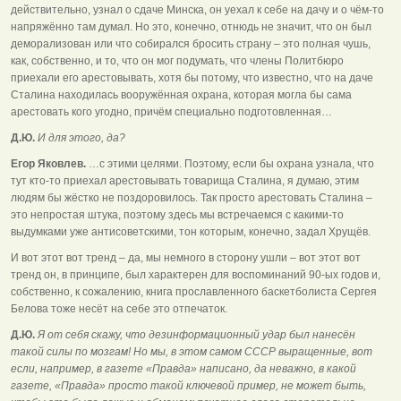
действительно, узнал о сдаче Минска, он уехал к себе на дачу и о чём-то
напряжённо там думал. Но это, конечно, отнюдь не значит, что он был
деморализован или что собирался бросить страну – это полная чушь,
как, собственно, и то, что он мог подумать, что члены Политбюро
приехали его арестовывать, хотя бы потому, что известно, что на даче
Сталина находилась вооружённая охрана, которая могла бы сама
арестовать кого угодно, причём специально подготовленная…
Д.Ю.
И для этого, да?
Егор Яковлев.
…с этими целями. Поэтому, если бы охрана узнала, что
тут кто-то приехал арестовывать товарища Сталина, я думаю, этим
людям бы жёстко не поздоровилось. Так просто арестовать Сталина –
это непростая штука, поэтому здесь мы встречаемся с какими-то
выдумками уже антисоветскими, тон которым, конечно, задал Хрущёв.
И вот этот вот тренд – да, мы немного в сторону ушли – вот этот вот
тренд он, в принципе, был характерен для воспоминаний 90-ых годов и,
собственно, к сожалению, книга прославленного баскетболиста Сергея
Белова тоже несёт на себе это отпечаток.
Д.Ю.
Я от себя скажу, что дезинформационный удар был нанесён
такой силы по мозгам! Но мы, в этом самом СССР выращенные, вот
если, например, в газете «Правда» написано, да неважно, в какой
газете, «Правда» просто такой ключевой пример, не может быть,