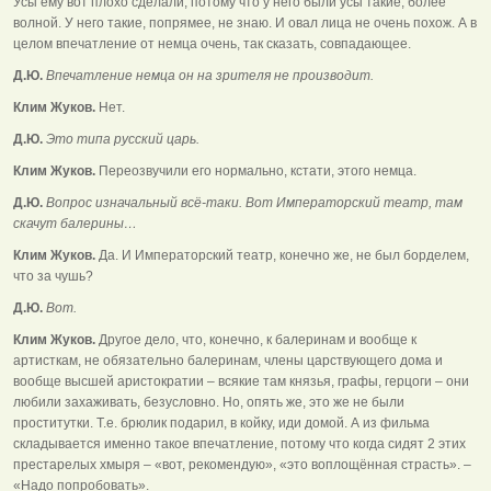
Усы ему вот плохо сделали, потому что у него были усы такие, более
волной. У него такие, попрямее, не знаю. И овал лица не очень похож. А в
целом впечатление от немца очень, так сказать, совпадающее.
Д.Ю.
Впечатление немца он на зрителя не производит.
Клим Жуков.
Нет.
Д.Ю.
Это типа русский царь.
Клим Жуков.
Переозвучили его нормально, кстати, этого немца.
Д.Ю.
Вопрос изначальный всё-таки. Вот Императорский театр, там
скачут балерины…
Клим Жуков.
Да. И Императорский театр, конечно же, не был борделем,
что за чушь?
Д.Ю.
Вот.
Клим Жуков.
Другое дело, что, конечно, к балеринам и вообще к
артисткам, не обязательно балеринам, члены царствующего дома и
вообще высшей аристократии – всякие там князья, графы, герцоги – они
любили захаживать, безусловно. Но, опять же, это же не были
проститутки. Т.е. брюлик подарил, в койку, иди домой. А из фильма
складывается именно такое впечатление, потому что когда сидят 2 этих
престарелых хмыря – «вот, рекомендую», «это воплощённая страсть». –
«Надо попробовать».