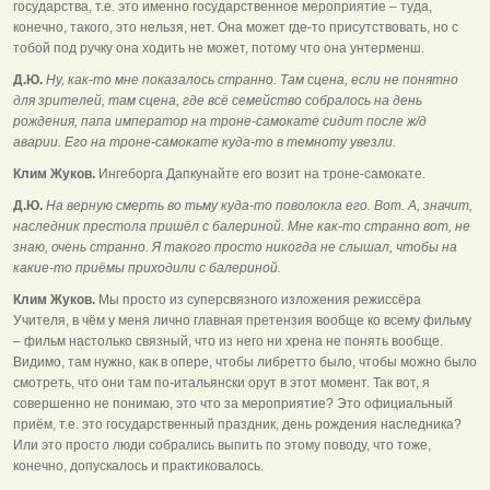
государства, т.е. это именно государственное мероприятие – туда,
конечно, такого, это нельзя, нет. Она может где-то присутствовать, но с
тобой под ручку она ходить не может, потому что она унтерменш.
Д.Ю.
Ну, как-то мне показалось странно. Там сцена, если не понятно
для зрителей, там сцена, где всё семейство собралось на день
рождения, папа император на троне-самокате сидит после ж/д
аварии. Его на троне-самокате куда-то в темноту увезли.
Клим Жуков.
Ингеборга Дапкунайте его возит на троне-самокате.
Д.Ю.
На верную смерть во тьму куда-то поволокла его. Вот. А, значит,
наследник престола пришёл с балериной. Мне как-то странно вот, не
знаю, очень странно. Я такого просто никогда не слышал, чтобы на
какие-то приёмы приходили с балериной.
Клим Жуков.
Мы просто из суперсвязного изложения режиссёра
Учителя, в чём у меня лично главная претензия вообще ко всему фильму
– фильм настолько связный, что из него ни хрена не понять вообще.
Видимо, там нужно, как в опере, чтобы либретто было, чтобы можно было
смотреть, что они там по-итальянски орут в этот момент. Так вот, я
совершенно не понимаю, это что за мероприятие? Это официальный
приём, т.е. это государственный праздник, день рождения наследника?
Или это просто люди собрались выпить по этому поводу, что тоже,
конечно, допускалось и практиковалось.