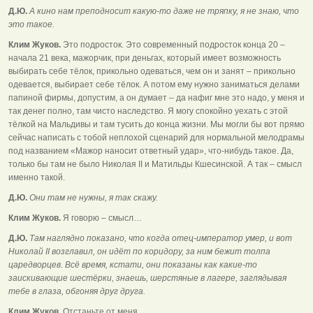
Д.Ю.
А кино нам преподносит какую-то даже не тряпку, я не знаю, что
это такое.
Клим Жуков.
Это подросток. Это современный подросток конца 20 –
начала 21 века, мажорчик, при деньгах, который имеет возможность
выбирать себе тёлок, прикольно одеваться, чем он и занят – прикольно
одевается, выбирает себе тёлок. А потом ему нужно заниматься делами
папиной фирмы, допустим, а он думает – да нафиг мне это надо, у меня и
так денег полно, там чисто наследство. Я могу спокойно уехать с этой
тёлкой на Мальдивы и там тусить до конца жизни. Мы могли бы вот прямо
сейчас написать с тобой неплохой сценарий для нормальной мелодрамы
под названием «Мажор наносит ответный удар», что-нибудь такое. Да,
только бы там не было Николая II и Матильды Кшесинской. А так – смысл
именно такой.
Д.Ю.
Они там не нужны, я так скажу.
Клим Жуков.
Я говорю – смысл…
Д.Ю.
Там наглядно показано, что когда отец-император умер, и вот
Николай II возглавил, он идёт по коридору, за ним бежит толпа
царедворцев. Всё время, кстати, они показаны как какие-то
заискивающие шестёрки, знаешь, шерстяные в лагере, заглядывая
тебе в глаза, обгоняя друг друга.
Клим Жуков.
Отстаньте от меня.