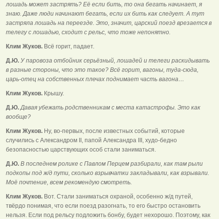
лошадь может застрять? Её если бить, то она бегать начинает, я
знаю. Даже люди начинают бегать, если их бить как следует. А тут
застряла лошадь на переезде. Это, значит, царский поезд врезается в
телегу с лошадью, сходит с рельс, что тоже непонятно.
Клим Жуков.
Всё горит, падает.
Д.Ю.
У паровоза отбойник серьёзный, лошадей и телеги раскидывать
в разные стороны, что это такое? Всё горит, вагоны, туда-сюда,
царь-отец на собственных плечах поднимает часть вагона…
Клим Жуков.
Крышу.
Д.Ю.
Давая убежать родственникам с места катастрофы. Это как
вообще?
Клим Жуков.
Ну, во-первых, после известных событий, которые
случились с Александром II, папой Александра III, худо-бедно
безопасностью царствующих особ стали заниматься.
Д.Ю.
В последнем ролике с Павлом Перцем разбирали, как там рыли
подкопы под ж/д пути, сколько взрывчатки закладывали, как взрывали.
Моё почтение, всем рекомендую смотреть.
Клим Жуков.
Вот. Стали заниматься охраной, особенно ж/д путей,
твёрдо понимая, что если поезд разогнать, то его быстро остановить
нельзя. Если под рельсу подложить бонбу, будет нехорошо. Поэтому, как