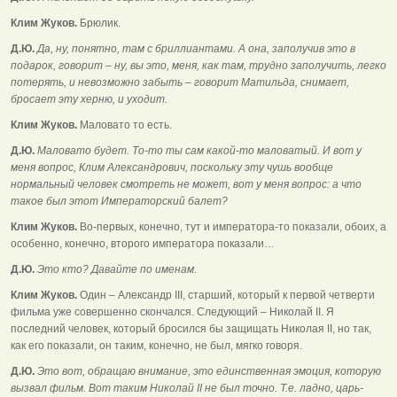
Клим Жуков.
Брюлик.
Д.Ю.
Да, ну, понятно, там с бриллиантами. А она, заполучив это в
подарок, говорит – ну, вы это, меня, как там, трудно заполучить, легко
потерять, и невозможно забыть – говорит Матильда, снимает,
бросает эту херню, и уходит.
Клим Жуков.
Маловато то есть.
Д.Ю.
Маловато будет. То-то ты сам какой-то маловатый. И вот у
меня вопрос, Клим Александрович, поскольку эту чушь вообще
нормальный человек смотреть не может, вот у меня вопрос: а что
такое был этот Императорский балет?
Клим Жуков.
Во-первых, конечно, тут и императора-то показали, обоих, а
особенно, конечно, второго императора показали…
Д.Ю.
Это кто? Давайте по именам.
Клим Жуков.
Один – Александр III, старший, который к первой четверти
фильма уже совершенно скончался. Следующий – Николай II. Я
последний человек, который бросился бы защищать Николая II, но так,
как его показали, он таким, конечно, не был, мягко говоря.
Д.Ю.
Это вот, обращаю внимание, это единственная эмоция, которую
вызвал фильм. Вот таким Николай II не был точно. Т.е. ладно, царь-