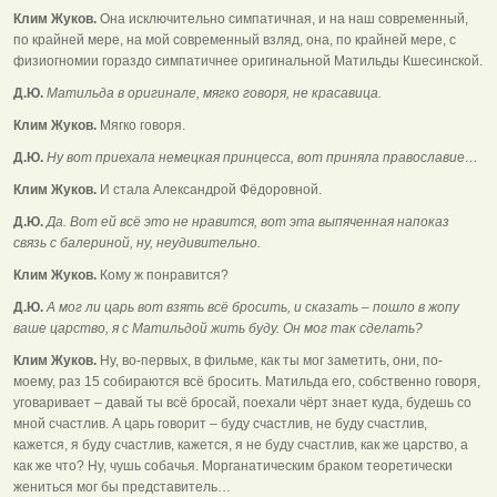
Клим Жуков.
Она исключительно симпатичная, и на наш современный,
по крайней мере, на мой современный взляд, она, по крайней мере, с
физиогномии гораздо симпатичнее оригинальной Матильды Кшесинской.
Д.Ю.
Матильда в оригинале, мягко говоря, не красавица.
Клим Жуков.
Мягко говоря.
Д.Ю.
Ну вот приехала немецкая принцесса, вот приняла православие…
Клим Жуков.
И стала Александрой Фёдоровной.
Д.Ю.
Да. Вот ей всё это не нравится, вот эта выпяченная напоказ
связь с балериной, ну, неудивительно.
Клим Жуков.
Кому ж понравится?
Д.Ю.
А мог ли царь вот взять всё бросить, и сказать – пошло в жопу
ваше царство, я с Матильдой жить буду. Он мог так сделать?
Клим Жуков.
Ну, во-первых, в фильме, как ты мог заметить, они, по-
моему, раз 15 собираются всё бросить. Матильда его, собственно говоря,
уговаривает – давай ты всё бросай, поехали чёрт знает куда, будешь со
мной счастлив. А царь говорит – буду счастлив, не буду счастлив,
кажется, я буду счастлив, кажется, я не буду счастлив, как же царство, а
как же что? Ну, чушь собачья. Морганатическим браком теоретически
жениться мог бы представитель…