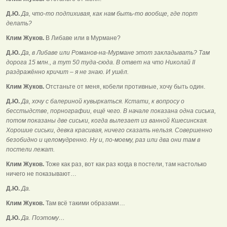
Д.Ю.
Да, что-то подпихивая, как нам быть-то вообще, где порт
делать?
Клим Жуков.
В Либаве или в Мурмане?
Д.Ю.
Да, в Либаве или Романов-на-Мурмане этот закладывать? Там
дорога 15 млн., а тут 50 туда-сюда. В ответ на что Николай II
раздражённо кричит – я не знаю. И ушёл.
Клим Жуков.
Отстаньте от меня, кобели противные, хочу быть один.
Д.Ю.
Да, хочу с балериной кувыркаться. Кстати, к вопросу о
бесстыдстве, порнографии, ещё чего. В начале показана одна сиська,
потом показаны две сиськи, когда вылезает из ванной Кшесинская.
Хорошие сиськи, девка красивая, ничего сказать нельзя. Совершенно
безобидно и целомудренно. Ну и, по-моему, раз или два они там в
постели лежат.
Клим Жуков.
Тоже как раз, вот как раз когда в постели, там настолько
ничего не показывают…
Д.Ю.
Да.
Клим Жуков.
Там всё такими образами…
Д.Ю.
Да. Поэтому…