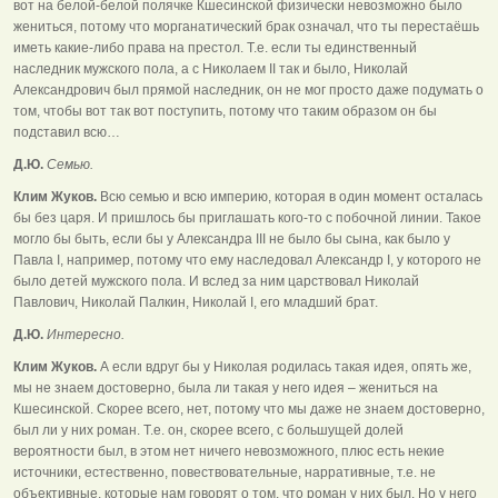
вот на белой-белой полячке Кшесинской физически невозможно было
жениться, потому что морганатический брак означал, что ты перестаёшь
иметь какие-либо права на престол. Т.е. если ты единственный
наследник мужского пола, а с Николаем II так и было, Николай
Александрович был прямой наследник, он не мог просто даже подумать о
том, чтобы вот так вот поступить, потому что таким образом он бы
подставил всю…
Д.Ю.
Семью.
Клим Жуков.
Всю семью и всю империю, которая в один момент осталась
бы без царя. И пришлось бы приглашать кого-то с побочной линии. Такое
могло бы быть, если бы у Александра III не было бы сына, как было у
Павла I, например, потому что ему наследовал Александр I, у которого не
было детей мужского пола. И вслед за ним царствовал Николай
Павлович, Николай Палкин, Николай I, его младший брат.
Д.Ю.
Интересно.
Клим Жуков.
А если вдруг бы у Николая родилась такая идея, опять же,
мы не знаем достоверно, была ли такая у него идея – жениться на
Кшесинской. Скорее всего, нет, потому что мы даже не знаем достоверно,
был ли у них роман. Т.е. он, скорее всего, с большущей долей
вероятности был, в этом нет ничего невозможного, плюс есть некие
источники, естественно, повествовательные, нарративные, т.е. не
объективные, которые нам говорят о том, что роман у них был. Но у него