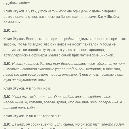
трубами сидят.
Клим Жуков.
Ну как, у кого чего – морские офицеры с дальномерами,
артиллеристы с призматическими биноклями полевыми. Как у Швейка,
помнишь?
Д.Ю.
Да.
Клим Жуков.
Венгерские, говорит, еврейки подкидывали ноги, говорит, так
высоко, что было видно, что они вовсе не носят панталон. Чтобы не
пропустить ни одной секунды этого увлекательного зрелища,
артиллерийские офицеры брали с собой призматические бинокли.
Д.Ю.
И вот, казалось бы, она там должна прикрыться, убежать, но нет
– Мотька начинает скакать с утроенной силой, исполняя, и так это,
левой сиськой всем демонстрируя отважно. И при этом, поскольку она
тут не в публичном доме…
Клим Жуков.
А в приличном.
Д.Ю.
У них тут всё прилично. Она вообще глаз не сводит с ложи
наследника. Я, кстати, всегда думал, что они там это, посередине, в
царской ложе сидят.
Клим Жуков.
А он в партере что-то.
Д.Ю.
Да нет, он сбоку где-то. Если сцена, то он вот тут где-то сидел.