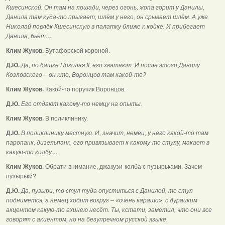
Кшесинской. Он там на лошади, через огонь, жопа горит у Данилы,
Данила там куда-то прыгает, шлём у него, он срывает шлём. А уже
Николай повлёк Кшесинскую в палатку ближе к койке. И прибегает
Данила, бьёт…
Клим Жуков.
Бутафорской короной.
Д.Ю.
Да, по башке Николая II, его хватают. И после этого Данилу
Козловского – он кто, Воронцов там какой-то?
Клим Жуков.
Какой-то поручик Воронцов.
Д.Ю.
Его отдают какому-то немцу на опыты.
Клим Жуков.
В поликлинику.
Д.Ю.
В поликлинику местную. И, значит, немец, у него какой-то там
паропанк, дизельпанк, его привязывает к какому-то стулу, макает в
какую-то колбу…
Клим Жуков.
Обрати внимание, джакузи-колба с пузырьками. Зачем
пузырьки?
Д.Ю.
Да, пузыри, то стул туда опуститься с Данилой, то стул
поднимется, а немец ходит вокруг – «очень карашо», с дурацким
акцентом какую-то ахинею несёт. Ты, кстати, заметил, что они все
говорят с акцентом, но на безупречном русской языке.