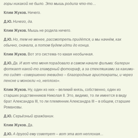
горы никакой не было. Это мышь родила что-то…
Клим Жуков.
Ничего.
Д.Ю.
Ничего, да.
Клим Жуков.
Мышь не родила ничего.
Д.Ю.
Но, тем не менее, рассмотреть придётся, и мы начнём, как
обычно, сначала, а потом будем идти до конца.
Клим Жуков.
Вот это система-то какая необычная.
Д.Ю.
Да. И вот что меня порадовало в самом начале фильма: балерин
фоткает какой-то гламурный фотограф, а за стекляшками за какими-
то сидят –совершенно очевидно – благородные аристократы, и через
пенсне и монокли «о, неплохо».
Клим Жуков.
Ну, один из них – великий князь, собственно, один из
старших родственников Николая II. Это, видимо, то ли имеется в виду
брат Александра III, то ли племянник Александра III – в общем, старшие
Романовы.
Д.Ю.
Серьёзный гражданин.
Клим Жуков.
Да.
Д.Ю.
А другой ему советует – вот эта вот неплохая…