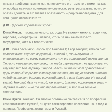
никаких идей родиться не могло, потому что его там с того момента, как
он вообще научился понимать человеческую речь, рассказывали, что он
обязан сделать. А его главная обязанность – родить наследника. Для
чего нужна особа какого-то…
Д.Ю.
Царской, королевской крови.
Клим Жуков.
…монархического, да, рода. Не важно – княжна, герцогиня,
королева, императрица. Главное, чтобы за ней было какое-то
государство, хотя бы теоретически.
Д.Ю.
Вот в беседах с Егором про Николая II, Егор говорил, что он был
человек очень глубоко верующий, Николай II, очень глубоко. И
относился вот ко всему вот этому в т.ч. и с религиозной точки зрения.
Т.е. если я правильно понимаю, то когда царя венчают на царствие, то
ему вверяет Бог державу и народ. И если он такой вот православный
царь, который серьёзно к этому относится, то, ну, уж совсем цинично
подойти, то вот держава и русский народ, а вот балерина. Ну, на мой
взгляд, Николай был не такой, как в кино, для него нормальные вещи –
держава и народ – не то что перевешивали, а это и на весы не
становилось.
Клим Жуков.
Конечно. Он вполне осознанно считал себя по профессии
хозяином земли Русской, он даже так в переписи населения 1897 года и
написал. Профессия: хозяин земли Русской.