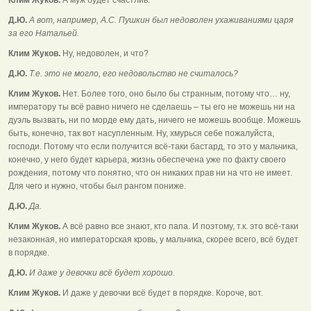
Д.Ю.
А вот, например, А.С. Пушкин был недоволен ухаживаниями царя
за его Натальей.
Клим Жуков.
Ну, недоволен, и что?
Д.Ю.
Т.е. это не могло, его недовольство не считалось?
Клим Жуков.
Нет. Более того, оно было бы странным, потому что… ну,
императору ты всё равно ничего не сделаешь – ты его не можешь ни на
дуэль вызвать, ни по морде ему дать, ничего не можешь вообще. Можешь
быть, конечно, так вот насупленным. Ну, хмурься себе пожалуйста,
господи. Потому что если получится всё-таки бастард, то это у мальчика,
конечно, у него будет карьера, жизнь обеспечена уже по факту своего
рождения, потому что понятно, что он никаких прав ни на что не имеет.
Для чего и нужно, чтобы был рангом пониже.
Д.Ю.
Да.
Клим Жуков.
А всё равно все знают, кто папа. И поэтому, т.к. это всё-таки
незаконная, но императорская кровь, у мальчика, скорее всего, всё будет
в порядке.
Д.Ю.
И даже у девочки всё будет хорошо.
Клим Жуков.
И даже у девочки всё будет в порядке. Короче, вот.