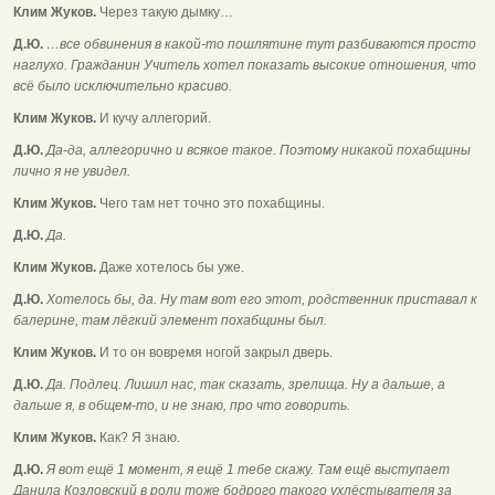
Клим Жуков.
Через такую дымку…
Д.Ю.
…все обвинения в какой-то пошлятине тут разбиваются просто
наглухо. Гражданин Учитель хотел показать высокие отношения, что
всё было исключительно красиво.
Клим Жуков.
И кучу аллегорий.
Д.Ю.
Да-да, аллегорично и всякое такое. Поэтому никакой похабщины
лично я не увидел.
Клим Жуков.
Чего там нет точно это похабщины.
Д.Ю.
Да.
Клим Жуков.
Даже хотелось бы уже.
Д.Ю.
Хотелось бы, да. Ну там вот его этот, родственник приставал к
балерине, там лёгкий элемент похабщины был.
Клим Жуков.
И то он вовремя ногой закрыл дверь.
Д.Ю.
Да. Подлец. Лишил нас, так сказать, зрелища. Ну а дальше, а
дальше я, в общем-то, и не знаю, про что говорить.
Клим Жуков.
Как? Я знаю.
Д.Ю.
Я вот ещё 1 момент, я ещё 1 тебе скажу. Там ещё выступает
Данила Козловский в роли тоже бодрого такого ухлёстывателя за