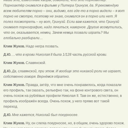
Порноактёр снимался в фильме у Питера Гринуэя, да. Я рекомендую
всем любителям порно – они, видимо, его где-то в порно видели – я вот
порно не смотрю, поэтому не знаю, снимался он в порно или нет. Я
полез посмотреть – ну вот, Гринуэй. Если вам кажется, что Гринуэй
снимает порнографию, надо лечиться, наверное. Другие возмутились,
что он, оказывается, немец. Зачем немца позвали играть? Мы
глобально разбирали…
Клим Жуков.
Надо негра позвать.
Д.Ю.
…что в крови Николая II была 1/128 часть русской крови.
Клим Жуков.
Славянской.
Д.Ю.
Да, славянской, при этом. И вообще это никакой роли не играет,
собственно говоря. Вернёмся обратно.
Клим Жуков.
Правда, актёр, что мне очень понравилось, когда показали
его профиль, так сказать, рельефно так, на фоне контрового света, он
очень похож на рублёвые профили Николая II. Там он же, естественно, в
профиль изображён всегда. Очень похож, у него прямо вот такой
переход.
Д.Ю.
Мне кажется, Николай был покурносее.
Клим Жуков.
Ну, он слегка покурносее, но, в общем, очень здорово похож.