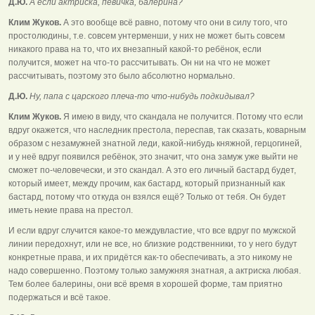
Д.Ю.
А если актриска, певичка, балерина?
Клим Жуков.
А это вообще всё равно, потому что они в силу того, что
простолюдины, т.е. совсем унтерменши, у них не может быть совсем
никакого права на то, что их внезапный какой-то ребёнок, если
получится, может на что-то рассчитывать. Он ни на что не может
рассчитывать, поэтому это было абсолютно нормально.
Д.Ю.
Ну, папа с царского плеча-то что-нибудь подкидывал?
Клим Жуков.
Я имею в виду, что скандала не получится. Потому что если
вдруг окажется, что наследник престола, переспав, так сказать, коварным
образом с незамужней знатной леди, какой-нибудь княжной, герцогиней,
и у неё вдруг появился ребёнок, это значит, что она замуж уже выйти не
сможет по-человечески, и это скандал. А это его личный бастард будет,
который имеет, между прочим, как бастард, который признанный как
бастард, потому что откуда он взялся ещё? Только от тебя. Он будет
иметь некие права на престол.
И если вдруг случится какое-то междувластие, что все вдруг по мужской
линии передохнут, или не все, но близкие родственники, то у него будут
конкретные права, и их придётся как-то обеспечивать, а это никому не
надо совершенно. Поэтому только замужняя знатная, а актриска любая.
Тем более балерины, они всё время в хорошей форме, там приятно
подержаться и всё такое.