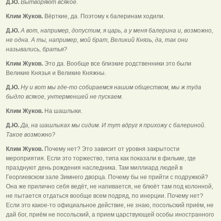
Д.Ю.
Вытворяют всякое.
Клим Жуков.
Вёрткие, да. Поэтому к балеринам ходили.
Д.Ю.
А вот, например, допустим, я царь, а у меня балерина и, возможно,
не одна. А ты, например, мой брат, Великий Князь, да, так они
назывались, братья?
Клим Жуков.
Это да. Вообще все близкие родственники это были
Великие Князья и Великие Княжны.
Д.Ю.
Ну и вот мы где-то собираемся нашим обществом, мы ж туда
быдло всякое, унтерменшей не пускаем.
Клим Жуков.
На шашлыки.
Д.Ю.
Да, на шашлыках мы сидим. И тут вдруг я прихожу с балериной.
Такое возможно?
Клим Жуков.
Почему нет? Это зависит от уровня закрытости
мероприятия. Если это торжество, типа как показали в фильме, где
празднуют день рождения наследника. Там миллиард людей в
Георгиевском зале Зимнего дворца. Почему бы не прийти с подружкой?
Она же прилично себя ведёт, не напивается, не блюёт там под колонной,
не пытается отдаться вообще всем подряд, по инерции. Почему нет?
Если это какое-то официальное действие, не знаю, посольский приём, не
дай бог, приём не посольский, а прием царствующей особы иностранного