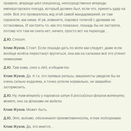
правило, впереди шёл спецпоезд, непосредственно впереди
императорского поезда, который должен был, если что, принять удар на
себя. Всё это проверялось ж/д этой самой жандармерией, их там
охраняли, как никак. И уж, извините, паровоз телегой с дровами не
остановишь. И застрять-то, как это показано, лошадь бы не застряла,
потому что там ни снега нет, ничего, просто вот на переезде…
Д.Ю.
Стоит.
Клим Жуков.
Стоит. Если лошади дать по жопе как следует, даже если
вообще колёса перестанут крутиться, она как на салазках всё это утянет
неминуемо.
Д.Ю.
Там зима, снег и лёд, в общем-то.
Клим Жуков.
Да. А т.к. это прямые рельсы, машинисты увидели бы их
очень сильно издалека, и точно успели нормально, не аварийно
затормозить.
Д.Ю.
Ну, там впереди у паровоза штук 6 российских флагов воткнуто,
может, они за флагами не видели.
Клим Жуков.
Может быть.
Д.Ю.
Это, видимо, обозначает преемственность, я так подозреваю.
Клим Жуков.
Да, это мчится…