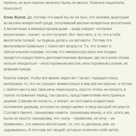
тряпка, но вот такого железно быть не могло. Хочется защитить
Николая II.
Клим Жуков.
Да, потому что какой бы он не был, это человек, выросший
во вполне конкретной среде, получивший вполне конкретное воспитание.
А воспитание в императорском доме – когда говорят «получил
воспитание», значит, ты его получил. Вот чего-чего, а то, что в тебя
вколотили палкой, ты будешь делать на автомате. Потому что
вколачивали буквально с такого вот возраста. Т.е. это этикет в
обязательном порядке, потому что императору рано или поздно
придётся осуществлять дипломатические функции, где ни в коем случае
нельзя обосраться – неосторожным жестом, неосторожным словом, не
вовремя пукнув.
Короче говоря, чтобы всё время сидел вот так вот, таращил глаза,
изображал то, что он слушает внимательно и ему всё интересно, а потом
с любого места мог твою речь пересказать, просто чтобы не попасть в
глупое положение перед, так сказать, представителями иностранных
держав. Самому не попасть, а значит, не поставить в идиотское
положение державу, которую он представляет в лице высшей её власти.
Соответственно, тренировка памяти, тренировка манер, и это, опять же,
была не просто тренировка, что «хочу – применяю, не хочу – не
применяю», это именно воспитание, то, что ты делаешь уже, не
задумываясь. И поэтому вот вещей, которые позволял себе актёр…