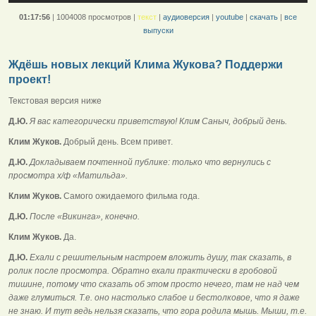
01:17:56
|
1004008 просмотров
|
текст
|
аудиоверсия
|
youtube
|
скачать
|
все
выпуски
Ждёшь новых лекций Клима Жукова? Поддержи
проект!
Текстовая версия ниже
Д.Ю.
Я вас категорически приветствую! Клим Саныч, добрый день.
Клим Жуков.
Добрый день. Всем привет.
Д.Ю.
Докладываем почтенной публике: только что вернулись с
просмотра х/ф «Матильда».
Клим Жуков.
Самого ожидаемого фильма года.
Д.Ю.
После «Викинга», конечно.
Клим Жуков.
Да.
Д.Ю.
Ехали с решительным настроем вложить душу, так сказать, в
ролик после просмотра. Обратно ехали практически в гробовой
тишине, потому что сказать об этом просто нечего, там не над чем
даже глумиться. Т.е. оно настолько слабое и бестолковое, что я даже
не знаю. И тут ведь нельзя сказать, что гора родила мышь. Мыши, т.е.