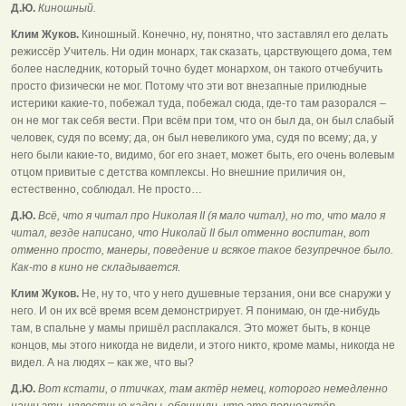
Д.Ю.
Киношный.
Клим Жуков.
Киношный. Конечно, ну, понятно, что заставлял его делать
режиссёр Учитель. Ни один монарх, так сказать, царствующего дома, тем
более наследник, который точно будет монархом, он такого отчебучить
просто физически не мог. Потому что эти вот внезапные прилюдные
истерики какие-то, побежал туда, побежал сюда, где-то там разорался –
он не мог так себя вести. При всём при том, что он был да, он был слабый
человек, судя по всему; да, он был невеликого ума, судя по всему; да, у
него были какие-то, видимо, бог его знает, может быть, его очень волевым
отцом привитые с детства комплексы. Но внешние приличия он,
естественно, соблюдал. Не просто…
Д.Ю.
Всё, что я читал про Николая II (я мало читал), но то, что мало я
читал, везде написано, что Николай II был отменно воспитан, вот
отменно просто, манеры, поведение и всякое такое безупречное было.
Как-то в кино не складывается.
Клим Жуков.
Не, ну то, что у него душевные терзания, они все снаружи у
него. И он их всё время всем демонстрирует. Я понимаю, он где-нибудь
там, в спальне у мамы пришёл расплакался. Это может быть, в конце
концов, мы этого никогда не видели, и этого никто, кроме мамы, никогда не
видел. А на людях – как же, что вы?
Д.Ю.
Вот кстати, о птичках, там актёр немец, которого немедленно
наши эти, известные кадры, обвинили, что это порноактёр.