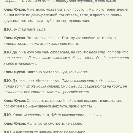
Странно. Так должно быть? Потому что неудобно, видно плохо.
Клим Жуков.
Я не знаю, может быть, он просто… Ну, чисто теоретически
он мог пойти по демократичной, так сказать, теме, и просто со своими
друзьями, которые там, грубо говоря, однополчане…
Д.Ю.
Ну, там мама была.
Клим Жуков.
Вот этого я не знаю. Потому что вообще-то, конечно,
императорская ложа это их законное место.
Д.Ю.
Да. Ну и вот она там отплясала, не сводя с него глаз, потому что
она не такая. Дальше завязывается любовная связь. Он её приглашает
к себе в палаточку.
Клим Жуков.
Шикарно обставленную, конечно же.
Д.Ю.
Да, шикарно обставленную. Там, естественно, койка стоит,
прямо вот тут же койка стоит. Они с ней присаживаются на койку, он
начинает с неё снимать шмотки, расстёгивает.
Клим Жуков.
Он просто матросский гюйс с неё подснял, внимательно
посмотрел в обнажившееся декольте, прямо вот так…
Д.Ю.
Хотя смотреть там, будем откровенны, не на что.
Клим Жуков.
Ну, пытался смотреть, не важно.
Д.Ю.
И начинает её дарить некую безделушку.