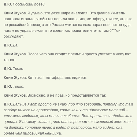
Д.Ю.
Российский поезд.
Клим Жуков.
Я думаю, это даже шире аналогия. Это флагов Учитель
навтыкал столько, чтобы мы поняли аналогию, метафору, точнее, что это
не российский поезд, а это Россия мчится на всех парах непонятно куда,
никем не управляемая, в то время как правители что-то там б***ей
обсуждают.
Д.Ю.
Да.
Клим Жуков.
После чего она сходит с рельс и просто улетает в жопу вот
так вот.
Д.Ю.
Тонко.
Клим Жуков.
Вот такая метафора мне видится.
Д.Ю.
Тонко.
Клим Жуков.
Возможно, я не прав, но представляется так.
Д.Ю.
Дальше я вот просто не знаю, про что говорить, потому что там
вообще ничего не происходит, кроме каких-то идиотских метаний –
«ты меня любишь», «ты меня не любишь». Вот приехала кандидатка в
царицы. Я не могу сказать, что она страшная как смертный грех, хотя
на фотках, которые лично я видел (я повторюсь, мало видел), она
более чем миловидная женщина.