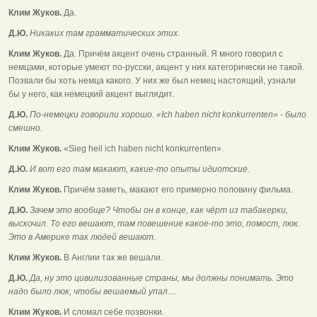
Клим Жуков.
Да.
Д.Ю.
Никаких там грамматических этих.
Клим Жуков.
Да. Причём акцент очень странный. Я много говорил с
немцами, которые умеют по-русски, акцент у них категорически не такой.
Позвали бы хоть немца какого. У них же был немец настоящий, узнали
бы у него, как немецкий акцент выглядит.
Д.Ю.
По-немецки говорили хорошо. «Ich haben nicht konkurrenten» - было
смешно.
Клим Жуков.
«Sieg heil ich haben nicht konkurrenten».
Д.Ю.
И вот его там макают, какие-то опыты идиотские.
Клим Жуков.
Причём заметь, макают его примерно половину фильма.
Д.Ю.
Зачем это вообще? Чтобы он в конце, как чёрт из табакерки,
выскочил. То его вешают, там повешение какое-то это, помост, люк.
Это в Америке так людей вешают.
Клим Жуков.
В Англии так же вешали.
Д.Ю.
Да, ну это цивилизованные страны, мы должны понимать. Это
надо было люк, чтобы вешаемый упал…
Клим Жуков.
И сломал себе позвонки.