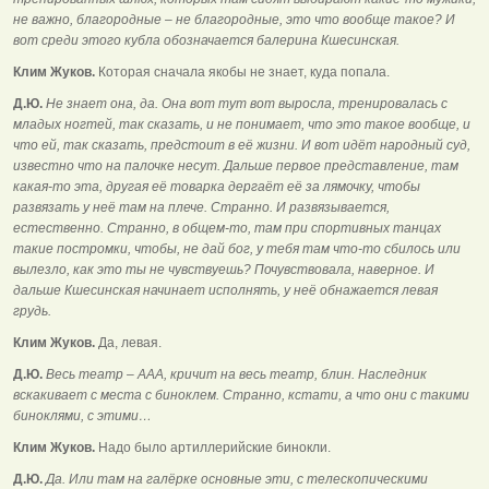
не важно, благородные – не благородные, это что вообще такое? И
вот среди этого кубла обозначается балерина Кшесинская.
Клим Жуков.
Которая сначала якобы не знает, куда попала.
Д.Ю.
Не знает она, да. Она вот тут вот выросла, тренировалась с
младых ногтей, так сказать, и не понимает, что это такое вообще, и
что ей, так сказать, предстоит в её жизни. И вот идёт народный суд,
известно что на палочке несут. Дальше первое представление, там
какая-то эта, другая её товарка дергаёт её за лямочку, чтобы
развязать у неё там на плече. Странно. И развязывается,
естественно. Странно, в общем-то, там при спортивных танцах
такие постромки, чтобы, не дай бог, у тебя там что-то сбилось или
вылезло, как это ты не чувствуешь? Почувствовала, наверное. И
дальше Кшесинская начинает исполнять, у неё обнажается левая
грудь.
Клим Жуков.
Да, левая.
Д.Ю.
Весь театр – ААА, кричит на весь театр, блин. Наследник
вскакивает с места с биноклем. Странно, кстати, а что они с такими
биноклями, с этими…
Клим Жуков.
Надо было артиллерийские бинокли.
Д.Ю.
Да. Или там на галёрке основные эти, с телескопическими