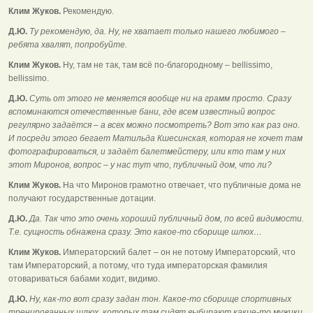
Клим Жуков.
Рекомендую.
Д.Ю.
Ту рекомендую, да. Ну, не хватает только нашего любимого –
ребята хвалят, попробуйте.
Клим Жуков.
Ну, там не так, там всё по-благородному – bellissimo,
bellissimo.
Д.Ю.
Суть от этого не меняется вообще ни на грамм просто. Сразу
вспоминаются отечественные бани, где всем известный вопрос
регулярно задаётся – а всех можно посмотреть? Вот это как раз оно.
И посреди этого бегает Матильда Кшесинская, которая не хочет там
фотографироваться, и задаёт балетмейстеру, или кто там у них
этот Миронов, вопрос – у нас тут что, публичный дом, что ли?
Клим Жуков.
На что Миронов грамотно отвечает, что публичные дома не
получают государственные дотации.
Д.Ю.
Да. Так что это очень хороший публичный дом, по всей видимости.
Т.е. сущность обнажена сразу. Это какое-то сборище шлюх…
Клим Жуков.
Императорский балет – он не потому Императорский, что
там Императорский, а потому, что туда императорская фамилия
отовариваться бабами ходит, видимо.
Д.Ю.
Ну, как-то вот сразу задан тон. Какое-то сборище спортивных
тренированных шлюх, которых там сидят выбирают какие-то мужики,