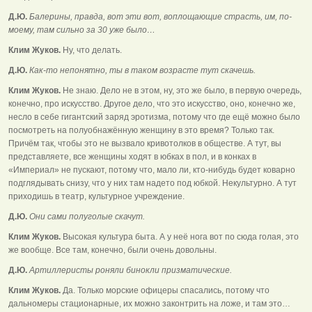
Д.Ю.
Балерины, правда, вот эти вот, воплощающие страсть, им, по-
моему, там сильно за 30 уже было…
Клим Жуков.
Ну, что делать.
Д.Ю.
Как-то непонятно, ты в таком возрасте тут скачешь.
Клим Жуков.
Не знаю. Дело не в этом, ну, это же было, в первую очередь,
конечно, про искусство. Другое дело, что это искусство, оно, конечно же,
несло в себе гигантский заряд эротизма, потому что где ещё можно было
посмотреть на полуобнажённую женщину в это время? Только так.
Причём так, чтобы это не вызвало кривотолков в обществе. А тут, вы
представляете, все женщины ходят в юбках в пол, и в конках в
«Империал» не пускают, потому что, мало ли, кто-нибудь будет коварно
подглядывать снизу, что у них там надето под юбкой. Некультурно. А тут
приходишь в театр, культурное учреждение.
Д.Ю.
Они сами полуголые скачут.
Клим Жуков.
Высокая культура быта. А у неё нога вот по сюда голая, это
же вообще. Все там, конечно, были очень довольны.
Д.Ю.
Артиллеристы роняли бинокли призматические.
Клим Жуков.
Да. Только морские офицеры спасались, потому что
дальномеры стационарные, их можно законтрить на ложе, и там это…