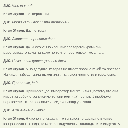
Д.Ю.
Что такое?
Клим Жуков.
Т.е. неравным.
Д.Ю.
Морганатический это неравный?
Клим Жуков.
Да. Т.е. когда…
Д.Ю.
Дворянин – простолюдин.
Клим Жуков.
Да. И особенно член императорской фамилии
царствующего дома на даже не то что простолюдинке, а на…
Д.Ю.
Ниже, не из царствующего дома.
Клим Жуков.
А на девушке, которая не имеет прав на какой-то престол.
На какой-нибудь таиландской или индийской княжне, или королевне…
Д.Ю.
Принцессе, да?
Клим Жуков.
Принцессе, да, император мог жениться, потому что она
имеет за собой страну какую-то, они ровня. У неё там 1 проблема –
перекрестил в православие и всё, everything you want.
Д.Ю.
А зачем надо было?
Клим Жуков.
Ну, конечно, скажут, что ты какой-то дурак, но в конце
концов, если так надо, то можно. Подумаешь, таиландка или индуска. А