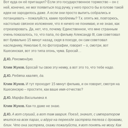
Вот куда он её притащил? Если это государственное торжество – он с
ней, конечно, не мог появиться под ручку, у него просто бы в голове такой
идеи не зародилось даже. А если они просто выпить собрались и
потанцевать – пожалуйста, какие проблемы? Т.к. опять же, повторюсь,
настолько связное изложение, что я ничего не понимаю, и не знаю, как
отреагировать. Да, нет, что, почему. Единственное, что мне странным
очень показалось, то, что папа, по фильму Александр III, сам советовал
вот буквально 15 минут назад, сидя в поезде, он сам советовал
наследнику, Николаю II, по фотографии, говорит – о, смотри, вот
Кшесинская, вот это типа огонь, чума. Бросай…
Д.Ю.
Рекомендую.
Клим Жуков.
Бросай ты свою эту немку, а вот это то, что тебе надо.
Д.Ю.
Ребята хвалят, да.
Клим Жуков.
И тут проходит 15 минут фильма, и он говорит, смотря на
Кшесинскую – простите, как ваше имя-отчество?
Д.Ю.
Марфа Васильевна я.
Клим Жуков.
Как-то даже не знаю.
Д.Ю.
А вот слушай, а вот там авария. Поезд, значит, с императором
мчится на всех парах, и вдруг на переезде застряла телега с дровами,
блин. Что она застряла, скажи пожалуйста, я вот понять не могу. Как