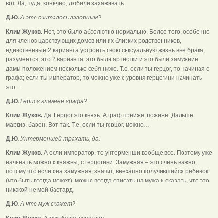
вот. Да, туда, конечно, любили захаживать.
Д.Ю.
А это считалось зазорным?
Клим Жуков.
Нет, это было абсолютно нормально. Более того, особенно
для членов царствующих домов или их близких родственников,
единственные 2 варианта устроить свою сексуальную жизнь вне брака,
разумеется, это 2 варианта: это были артистки и это были замужние
дамы положением несколько себя ниже. Т.е. если ты герцог, то начиная с
графа; если ты император, то можно уже с уровня герцогини начинать
это…
Д.Ю.
Герцог главнее графа?
Клим Жуков.
Да. Герцог это князь. А граф пониже, пожиже. Дальше
маркиз, барон. Вот так. Т.е. если ты герцог, можно…
Д.Ю.
Унтерменшей трахать, да.
Клим Жуков.
А если император, то унтерменши вообще все. Поэтому уже
начинать можно с княжны, с герцогини. Замужняя – это очень важно,
потому что если она замужняя, значит, внезапно получившийся ребёнок
(что быть всегда может), можно всегда списать на мужа и сказать, что это
никакой не мой бастард.
Д.Ю.
А что муж скажет?
Клим Жуков.
А муж будет счастлив.