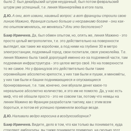
было 2: был декабрьский штурм неудачный, был потом февральский
штурм уже успешный, т.е. линия Маннергейма в итоге пала.
Д.Ю.
А они, вот извини, наивный вопрос: а вот французы строили свою
линию Мажино, Франция сильно больше и несравнимо богаче - они как-
то опытом менялись, не менялись? Или это бесполезно?
Баир Иринчеев.
Да, был обмен опытом, но, опять же, линия Мажино - это
просто целый метрополитен, т.е. это действительно на поверхности
выглядит, как такие же коробочки, а под ними на глубине 30 м метро
электростанции, подземный город, свои госпитали, своя узкоколейка. Т.е.
линия Мажино была такой дорогущей именно из-за подземной части, там
подземная инфраструктура - это целое метро своё. Но на поверхности
то же самое. Но у французов это действительно были такие
огромнейшие абсолютно крепости, у них там были и пушки, и миномёты,
у них там были и башни поднимающиеся и опускающиеся
бронированные, т.е. там, конечно, они вбухали денег какое-то
нереальное абсолютно количество, и это им не помогло. Да, у нас есть
миф, что её обошли просто - это не совсем так, потому что немцы на
линии Мажино во Франции разработали тактику, как с этим всем
бороться, и потом её успешно применяли вообще везде.
Д.Ю.
Наливали ведро керосина в воздухозаборник?
Баир Иринчеев.
Видите, дело в том, что как только вы понимаете, куда
стреляют амбразуры, вы также понимаете примерно, на сколько этот