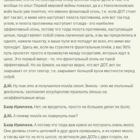
вообще-то опыт Первой мировой войны показал, да и с Наполеоновских
войн было уже понятно, что именно фланговый огонь, т.е. если ДОТ стоит
вот так вот, и мимо него наступает пехота противника, или вот так под
углом, и пехота противника наступает отсюда - это наиболее
эффективный огонь, потому что тогда пехота противника, наступающая
цепью, представляет собой очень скученную цель, и вы вы прицелились в
одного, нажали гашетку, и ваши пули все попадут во всех, кто мимо вас
проходит. Здесь же, если вы стреляете фронтальным огнём, у вас 90%
пуль пролетит просто в промежутки между солдатами, которые идут в
цепи. Это первый минус - то, что фронтальный огонь не такой
эффективный. Но на бумаге, на картах видно, что вот ДОТ, вот он
закрывает от этот сектор, т.е. закрывает большой кусок местности перед
собой.
Д.Ю.
Ну так это ж получается тогда этот Энкель - это же типичный
вредитель: заставлял государство тратить деньги на
неэффективные вещи.
Баир Иринчеев.
Нет, не вредитель, просто на большее денег не было.
Д.Ю.
А почему тогда не повернуть так?
Баир Иринчеев.
А потому что тогда вам нужно их построить очень много.
Они должны стоять цепочкой и друг друга прикрывать, и их нужно много,
а так вы как-то: ну есть шоссе, ну воткнули два ДОТа с двух сторон, на