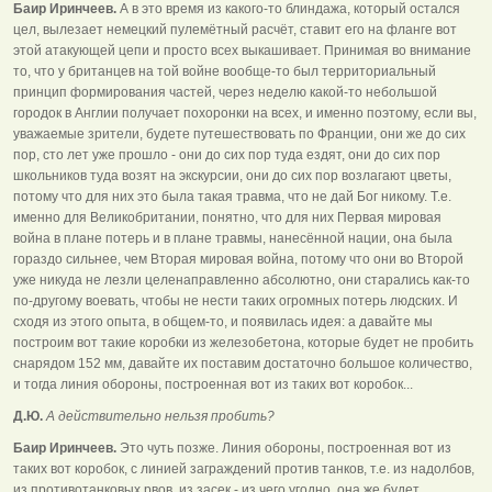
Баир Иринчеев.
А в это время из какого-то блиндажа, который остался
цел, вылезает немецкий пулемётный расчёт, ставит его на фланге вот
этой атакующей цепи и просто всех выкашивает. Принимая во внимание
то, что у британцев на той войне вообще-то был территориальный
принцип формирования частей, через неделю какой-то небольшой
городок в Англии получает похоронки на всех, и именно поэтому, если вы,
уважаемые зрители, будете путешествовать по Франции, они же до сих
пор, сто лет уже прошло - они до сих пор туда ездят, они до сих пор
школьников туда возят на экскурсии, они до сих пор возлагают цветы,
потому что для них это была такая травма, что не дай Бог никому. Т.е.
именно для Великобритании, понятно, что для них Первая мировая
война в плане потерь и в плане травмы, нанесённой нации, она была
гораздо сильнее, чем Вторая мировая война, потому что они во Второй
уже никуда не лезли целенаправленно абсолютно, они старались как-то
по-другому воевать, чтобы не нести таких огромных потерь людских. И
сходя из этого опыта, в общем-то, и появилась идея: а давайте мы
построим вот такие коробки из железобетона, которые будет не пробить
снарядом 152 мм, давайте их поставим достаточно большое количество,
и тогда линия обороны, построенная вот из таких вот коробок...
Д.Ю.
А действительно нельзя пробить?
Баир Иринчеев.
Это чуть позже. Линия обороны, построенная вот из
таких вот коробок, с линией заграждений против танков, т.е. из надолбов,
из противотанковых рвов, из засек - из чего угодно, она же будет