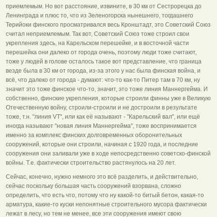
приемлемым. Но вот расстояние, извините, в 30 км от Сестрорецка до
Ленинграда и плюс то, что из Зеленогорска нынешнего, тогдашнего
Терийоки финского просматривался весь Кронштадт, это Советский Союз
считал неприемлемым. Так вот, Советский Союз тоже строил свои
укрепления здесь, на Карельском перешейке, и в восточной части
перешейка они далеко от города очень, поэтому люди тоже считают,
тоже у людей в голове осталось такое вот представление, что граница
везде была в 30 км от города, из-за этого у нас была финская война, и
всё, что далеко от города - думают: что-то как-то Питер там в 70 км, ну
значит это тоже финское что-то, значит, это тоже линия Маннергейма. И
собственно, финские укрепления, которые строили финны уже в Великую
Отечественную войну, строили-строили и не достроили в результате
тоже, т.н. "линия VТ", или как её называют - "Карельский вал", или ещё
иногда называют "новая линия Маннергейма", тоже воспринимается
именно за комплекс финских долговременных оборонительных
сооружений, которые они строили, начиная с 1920 года, и последние
сооружения они заливали уже в ходе непосредственно советско-финской
войны. Т.е. фактически строительство растянулось на 20 лет.
Сейчас, конечно, нужно немного это всё разделить, и действительно,
сейчас поскольку большая часть сооружений взорвана, сложно
определить, что есть что, потому что ну какой-то битый бетон, какая-то
арматура, какие-то куски непонятные строительного мусора фактически
лежат в лесу, но тем не менее, все эти сооружения имеют свою