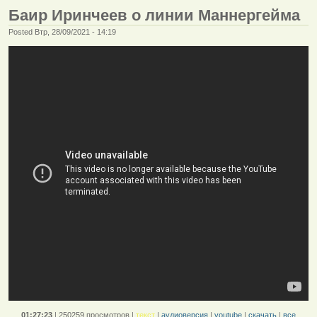
Баир Иринчеев о линии Маннергейма
Posted Втр, 28/09/2021 - 14:19
01:27:23
|
250259 просмотров
|
текст
|
аудиоверсия
|
youtube
|
скачать
|
все