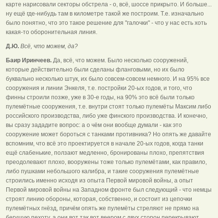
карте нарисовали секторы обстрела - о, всё, шоссе прикрыто. И больше...
ну ещё где-нибудь там в километре такой же построим. Т.е. изначально
было понятно, что это такое решение для "галочки" - что у нас есть хоть
какая-то оборонительная линия.
Д.Ю.
Всё, что можем, да?
Баир Иринчеев.
Да, всё, что можем. Было несколько сооружений,
которые действительно были сделаны фланговыми, но их было
буквально несколько штук, их было совсем-совсем немного. И на 95% все
сооружения и линии Энкеля, т.е. постройки 20-ых годов, и того, что
финны строили позже, уже в 30-е годы, на 90% это всё были только
пулемётные сооружения, т.е. внутри стоят только пулемёты Максим либо
российского производства, либо уже финского производства. И конечно,
вы сразу зададите вопрос: а о чём они вообще думали - как это
сооружение может бороться с танками противника? Но опять же давайте
вспомним, что всё это проектируется в начале 20-ых годов, когда танки
ещё слабенькие, ползают медленно, бронированы плохо, препятствия
преодолевают плохо, вооружены тоже только пулемётами, как правило,
либо пушками небольшого калибра, и такие сооружения пулемётные
строились именно исходя из опыта Первой мировой войны, а опыт
Первой мировой войны на Западном фронте был следующий - что немцы
строят линию обороны, которая, собственно, и состоит из цепочки
пулемётных гнёзд, причём опять же пулемёты стреляют не прямо на
бегущую пехоту, а они вот так вот веером с двух сторон перекрывают