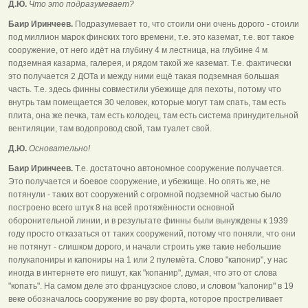
Д.Ю.
Что это подразумевает?
Баир Иринчеев.
Подразумевает то, что стоили они очень дорого - стоили
под миллион марок финских того времени, т.е. это каземат, т.е. вот такое
сооружение, от него идёт на глубину 4 м лестница, на глубине 4 м
подземная казарма, галерея, и рядом такой же каземат. Т.е. фактически
это получается 2 ДОТа и между ними ещё такая подземная большая
часть. Т.е. здесь финны совместили убежище для пехоты, потому что
внутрь там помещается 30 человек, которые могут там спать, там есть
плита, она же печка, там есть колодец, там есть система принудительной
вентиляции, там водопровод свой, там туалет свой.
Д.Ю.
Основательно!
Баир Иринчеев.
Т.е. достаточно автономное сооружение получается.
Это получается и боевое сооружение, и убежище. Но опять же, не
потянули - таких вот сооружений с огромной подземной частью было
построено всего штук 8 на всей протяжённости основной
оборонительной линии, и в результате финны были вынуждены к 1939
году просто отказаться от таких сооружений, потому что поняли, что они
не потянут - слишком дорого, и начали строить уже такие небольшие
полукапониры и капониры на 1 или 2 пулемёта. Слово "капонир", у нас
иногда в интернете его пишут, как "копанир", думая, что это от слова
"копать". На самом деле это французское слово, и словом "капонир" в 19
веке обозначалось сооружение во рву форта, которое простреливает