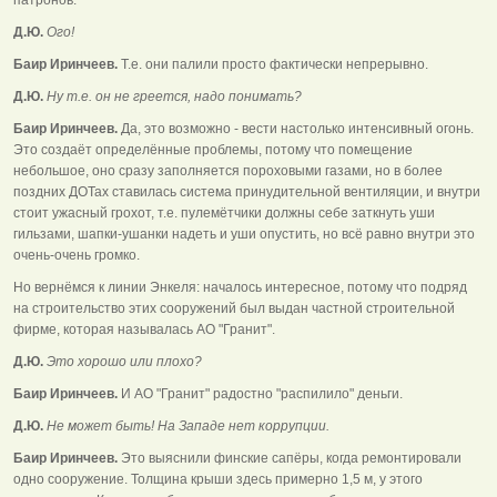
Д.Ю.
Ого!
Баир Иринчеев.
Т.е. они палили просто фактически непрерывно.
Д.Ю.
Ну т.е. он не греется, надо понимать?
Баир Иринчеев.
Да, это возможно - вести настолько интенсивный огонь.
Это создаёт определённые проблемы, потому что помещение
небольшое, оно сразу заполняется пороховыми газами, но в более
поздних ДОТах ставилась система принудительной вентиляции, и внутри
стоит ужасный грохот, т.е. пулемётчики должны себе заткнуть уши
гильзами, шапки-ушанки надеть и уши опустить, но всё равно внутри это
очень-очень громко.
Но вернёмся к линии Энкеля: началось интересное, потому что подряд
на строительство этих сооружений был выдан частной строительной
фирме, которая называлась АО "Гранит".
Д.Ю.
Это хорошо или плохо?
Баир Иринчеев.
И АО "Гранит" радостно "распилило" деньги.
Д.Ю.
Не может быть! На Западе нет коррупции.
Баир Иринчеев.
Это выяснили финские сапёры, когда ремонтировали
одно сооружение. Толщина крыши здесь примерно 1,5 м, у этого