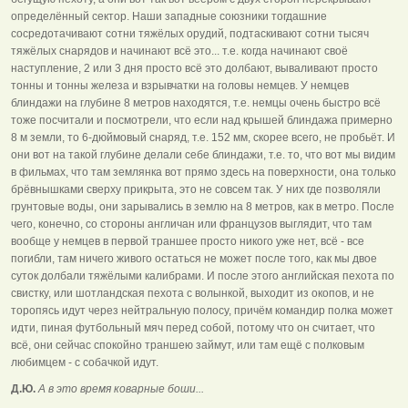
определённый сектор. Наши западные союзники тогдашние
сосредотачивают сотни тяжёлых орудий, подтаскивают сотни тысяч
тяжёлых снарядов и начинают всё это... т.е. когда начинают своё
наступление, 2 или 3 дня просто всё это долбают, вываливают просто
тонны и тонны железа и взрывчатки на головы немцев. У немцев
блиндажи на глубине 8 метров находятся, т.е. немцы очень быстро всё
тоже посчитали и посмотрели, что если над крышей блиндажа примерно
8 м земли, то 6-дюймовый снаряд, т.е. 152 мм, скорее всего, не пробьёт. И
они вот на такой глубине делали себе блиндажи, т.е. то, что вот мы видим
в фильмах, что там землянка вот прямо здесь на поверхности, она только
брёвнышками сверху прикрыта, это не совсем так. У них где позволяли
грунтовые воды, они зарывались в землю на 8 метров, как в метро. После
чего, конечно, со стороны англичан или французов выглядит, что там
вообще у немцев в первой траншее просто никого уже нет, всё - все
погибли, там ничего живого остаться не может после того, как мы двое
суток долбали тяжёлыми калибрами. И после этого английская пехота по
свистку, или шотландская пехота с волынкой, выходит из окопов, и не
торопясь идут через нейтральную полосу, причём командир полка может
идти, пиная футбольный мяч перед собой, потому что он считает, что
всё, они сейчас спокойно траншею займут, или там ещё с полковым
любимцем - с собачкой идут.
Д.Ю.
А в это время коварные боши...