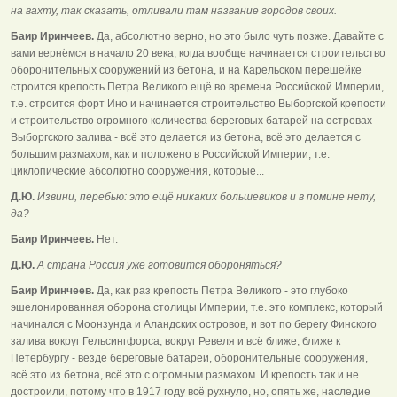
на вахту, так сказать, отливали там название городов своих.
Баир Иринчеев.
Да, абсолютно верно, но это было чуть позже. Давайте с
вами вернёмся в начало 20 века, когда вообще начинается строительство
оборонительных сооружений из бетона, и на Карельском перешейке
строится крепость Петра Великого ещё во времена Российской Империи,
т.е. строится форт Ино и начинается строительство Выборгской крепости
и строительство огромного количества береговых батарей на островах
Выборгского залива - всё это делается из бетона, всё это делается с
большим размахом, как и положено в Российской Империи, т.е.
циклопические абсолютно сооружения, которые...
Д.Ю.
Извини, перебью: это ещё никаких большевиков и в помине нету,
да?
Баир Иринчеев.
Нет.
Д.Ю.
А страна Россия уже готовится обороняться?
Баир Иринчеев.
Да, как раз крепость Петра Великого - это глубоко
эшелонированная оборона столицы Империи, т.е. это комплекс, который
начинался с Моонзунда и Аландских островов, и вот по берегу Финского
залива вокруг Гельсингфорса, вокруг Ревеля и всё ближе, ближе к
Петербургу - везде береговые батареи, оборонительные сооружения,
всё это из бетона, всё это с огромным размахом. И крепость так и не
достроили, потому что в 1917 году всё рухнуло, но, опять же, наследие