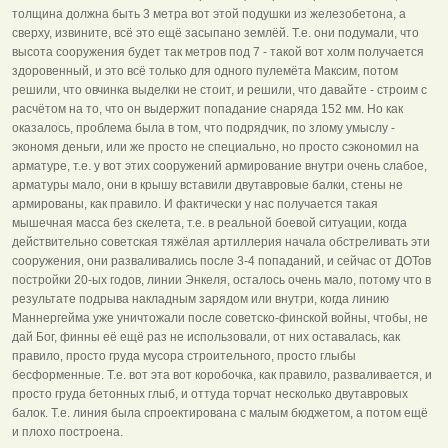
толщина должна быть 3 метра вот этой подушки из железобетона, а
сверху, извините, всё это ещё засыпано землёй. Т.е. они подумали, что
высота сооружения будет так метров под 7 - такой вот холм получается
здоровенный, и это всё только для одного пулемёта Максим, потом
решили, что овчинка выделки не стоит, и решили, что давайте - строим с
расчётом на то, что он выдержит попадание снаряда 152 мм. Но как
оказалось, проблема была в том, что подрядчик, по злому умыслу -
экономя деньги, или же просто не специально, но просто сэкономил на
арматуре, т.е. у вот этих сооружений армирование внутри очень слабое,
арматуры мало, они в крышу вставили двутавровые балки, стены не
армированы, как правило. И фактически у нас получается такая
мышечная масса без скелета, т.е. в реальной боевой ситуации, когда
действительно советская тяжёлая артиллерия начала обстреливать эти
сооружения, они разваливались после 3-4 попаданий, и сейчас от ДОТов
постройки 20-ых годов, линии Энкеля, осталось очень мало, потому что в
результате подрыва накладным зарядом или внутри, когда линию
Маннергейма уже уничтожали после советско-финской войны, чтобы, не
дай Бог, финны её ещё раз не использовали, от них оставалась, как
правило, просто груда мусора строительного, просто глыбы
бесформенные. Т.е. вот эта вот коробочка, как правило, разваливается, и
просто груда бетонных глыб, и оттуда торчат несколько двутавровых
балок. Т.е. линия была спроектирована с малым бюджетом, а потом ещё
и плохо построена.