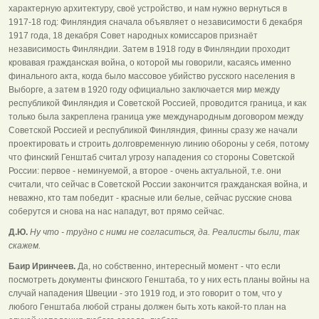
характерную архитектуру, своё устройство, и нам нужно вернуться в
1917-18 год: Финляндия сначала объявляет о независимости 6 декабря
1917 года, 18 декабря Совет народных комиссаров признаёт
независимость Финляндии. Затем в 1918 году в Финляндии проходит
кровавая гражданская война, о которой мы говорили, касаясь именно
финального акта, когда было массовое убийство русского населения в
Выборге, а затем в 1920 году официально заключается мир между
республикой Финляндия и Советской Россией, проводится граница, и как
только была закреплена граница уже международным договором между
Советской Россией и республикой Финляндия, финны сразу же начали
проектировать и строить долговременную линию обороны у себя, потому
что финский Генштаб считал угрозу нападения со стороны Советской
России: первое - неминуемой, а второе - очень актуальной, т.е. они
считали, что сейчас в Советской России закончится гражданская война, и
неважно, кто там победит - красные или белые, сейчас русские снова
соберутся и снова на нас нападут, вот прямо сейчас.
Д.Ю.
Ну что - трудно с ними не согласиться, да. Реалисты были, так
скажем.
Баир Иринчеев.
Да, но собственно, интересный момент - что если
посмотреть документы финского Генштаба, то у них есть планы войны на
случай нападения Швеции - это 1919 год, и это говорит о том, что у
любого Генштаба любой страны должен быть хоть какой-то план на