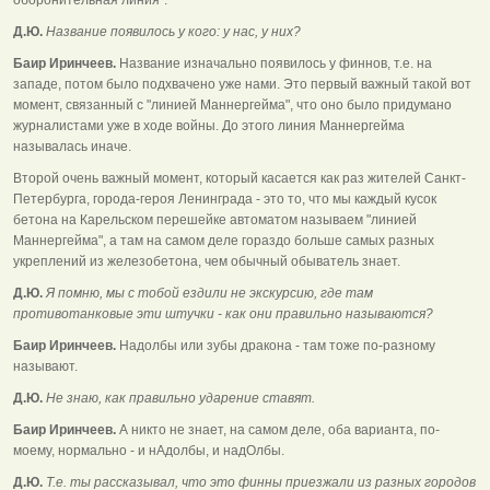
Д.Ю.
Название появилось у кого: у нас, у них?
Баир Иринчеев.
Название изначально появилось у финнов, т.е. на
западе, потом было подхвачено уже нами. Это первый важный такой вот
момент, связанный с "линией Маннергейма", что оно было придумано
журналистами уже в ходе войны. До этого линия Маннергейма
называлась иначе.
Второй очень важный момент, который касается как раз жителей Санкт-
Петербурга, города-героя Ленинграда - это то, что мы каждый кусок
бетона на Карельском перешейке автоматом называем "линией
Маннергейма", а там на самом деле гораздо больше самых разных
укреплений из железобетона, чем обычный обыватель знает.
Д.Ю.
Я помню, мы с тобой ездили не экскурсию, где там
противотанковые эти штучки - как они правильно называются?
Баир Иринчеев.
Надолбы или зубы дракона - там тоже по-разному
называют.
Д.Ю.
Не знаю, как правильно ударение ставят.
Баир Иринчеев.
А никто не знает, на самом деле, оба варианта, по-
моему, нормально - и нАдолбы, и надОлбы.
Д.Ю.
Т.е. ты рассказывал, что это финны приезжали из разных городов