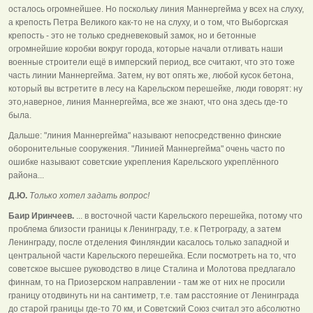
осталось огромнейшее. Но поскольку линия Маннергейма у всех на слуху,
а крепость Петра Великого как-то не на слуху, и о том, что Выборгская
крепость - это не только средневековый замок, но и бетонные
огромнейшие коробки вокруг города, которые начали отливать наши
военные строители ещё в имперский период, все считают, что это тоже
часть линии Маннергейма. Затем, ну вот опять же, любой кусок бетона,
который вы встретите в лесу на Карельском перешейке, люди говорят: ну
это,наверное, линия Маннергейма, все же знают, что она здесь где-то
была.
Дальше: "линия Маннергейма" называют непосредственно финские
оборонительные сооружения. "Линией Маннергейма" очень часто по
ошибке называют советские укрепления Карельского укреплённого
района...
Д.Ю.
Только хотел задать вопрос!
Баир Иринчеев.
... в восточной части Карельского перешейка, потому что
проблема близости границы к Ленинграду, т.е. к Петрограду, а затем
Ленинграду, после отделения Финляндии касалось только западной и
центральной части Карельского перешейка. Если посмотреть на то, что
советское высшее руководство в лице Сталина и Молотова предлагало
финнам, то на Приозерском направлении - там же от них не просили
границу отодвинуть ни на сантиметр, т.е. там расстояние от Ленинграда
до старой границы где-то 70 км, и Советский Союз считал это абсолютно