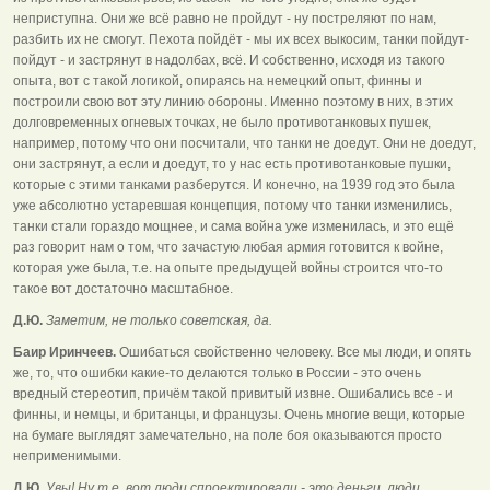
неприступна. Они же всё равно не пройдут - ну постреляют по нам,
разбить их не смогут. Пехота пойдёт - мы их всех выкосим, танки пойдут-
пойдут - и застрянут в надолбах, всё. И собственно, исходя из такого
опыта, вот с такой логикой, опираясь на немецкий опыт, финны и
построили свою вот эту линию обороны. Именно поэтому в них, в этих
долговременных огневых точках, не было противотанковых пушек,
например, потому что они посчитали, что танки не доедут. Они не доедут,
они застрянут, а если и доедут, то у нас есть противотанковые пушки,
которые с этими танками разберутся. И конечно, на 1939 год это была
уже абсолютно устаревшая концепция, потому что танки изменились,
танки стали гораздо мощнее, и сама война уже изменилась, и это ещё
раз говорит нам о том, что зачастую любая армия готовится к войне,
которая уже была, т.е. на опыте предыдущей войны строится что-то
такое вот достаточно масштабное.
Д.Ю.
Заметим, не только советская, да.
Баир Иринчеев.
Ошибаться свойственно человеку. Все мы люди, и опять
же, то, что ошибки какие-то делаются только в России - это очень
вредный стереотип, причём такой привитый извне. Ошибались все - и
финны, и немцы, и британцы, и французы. Очень многие вещи, которые
на бумаге выглядят замечательно, на поле боя оказываются просто
неприменимыми.
Д.Ю.
Увы! Ну т.е. вот люди спроектировали - это деньги, люди