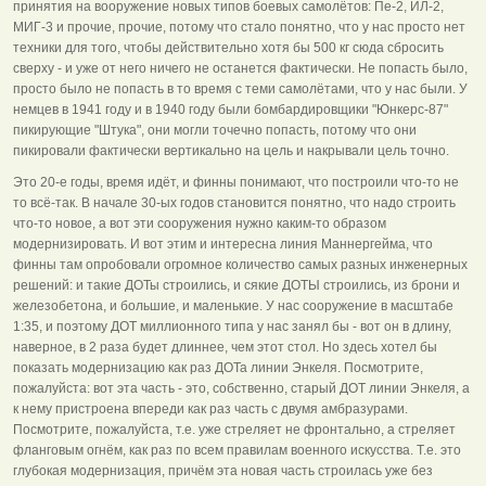
принятия на вооружение новых типов боевых самолётов: Пе-2, ИЛ-2,
МИГ-3 и прочие, прочие, потому что стало понятно, что у нас просто нет
техники для того, чтобы действительно хотя бы 500 кг сюда сбросить
сверху - и уже от него ничего не останется фактически. Не попасть было,
просто было не попасть в то время с теми самолётами, что у нас были. У
немцев в 1941 году и в 1940 году были бомбардировщики "Юнкерс-87"
пикирующие "Штука", они могли точечно попасть, потому что они
пикировали фактически вертикально на цель и накрывали цель точно.
Это 20-е годы, время идёт, и финны понимают, что построили что-то не
то всё-так. В начале 30-ых годов становится понятно, что надо строить
что-то новое, а вот эти сооружения нужно каким-то образом
модернизировать. И вот этим и интересна линия Маннергейма, что
финны там опробовали огромное количество самых разных инженерных
решений: и такие ДОТы строились, и сякие ДОТЫ строились, из брони и
железобетона, и большие, и маленькие. У нас сооружение в масштабе
1:35, и поэтому ДОТ миллионного типа у нас занял бы - вот он в длину,
наверное, в 2 раза будет длиннее, чем этот стол. Но здесь хотел бы
показать модернизацию как раз ДОТа линии Энкеля. Посмотрите,
пожалуйста: вот эта часть - это, собственно, старый ДОТ линии Энкеля, а
к нему пристроена впереди как раз часть с двумя амбразурами.
Посмотрите, пожалуйста, т.е. уже стреляет не фронтально, а стреляет
фланговым огнём, как раз по всем правилам военного искусства. Т.е. это
глубокая модернизация, причём эта новая часть строилась уже без