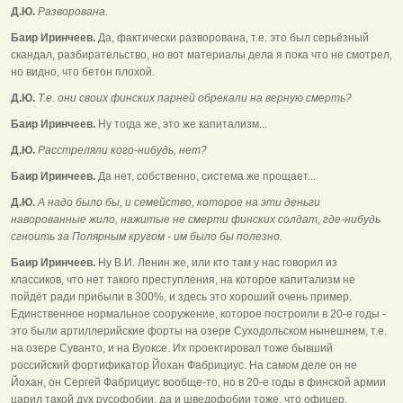
Д.Ю.
Разворована.
Баир Иринчеев.
Да, фактически разворована, т.е. это был серьёзный
скандал, разбирательство, но вот материалы дела я пока что не смотрел,
но видно, что бетон плохой.
Д.Ю.
Т.е. они своих финских парней обрекали на верную смерть?
Баир Иринчеев.
Ну тогда же, это же капитализм...
Д.Ю.
Расстреляли кого-нибудь, нет?
Баир Иринчеев.
Да нет, собственно, система же прощает...
Д.Ю.
А надо было бы, и семейство, которое на эти деньги
наворованные жило, нажитые не смерти финских солдат, где-нибудь
сгноить за Полярным кругом - им было бы полезно.
Баир Иринчеев.
Ну В.И. Ленин же, или кто там у нас говорил из
классиков, что нет такого преступления, на которое капитализм не
пойдёт ради прибыли в 300%, и здесь это хороший очень пример.
Единственное нормальное сооружение, которое построили в 20-е годы -
это были артиллерийские форты на озере Суходольском нынешнем, т.е.
на озере Суванто, и на Вуоксе. Их проектировал тоже бывший
российский фортификатор Йохан Фабрициус. На самом деле он не
Йохан, он Сергей Фабрициус вообще-то, но в 20-е годы в финской армии
царил такой дух русофобии, да и шведофобии тоже, что офицер,