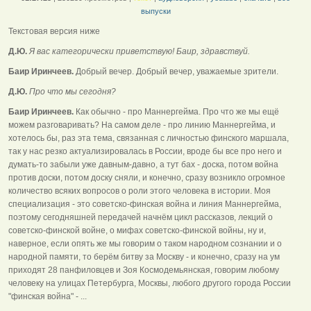
выпуски
Текстовая версия ниже
Д.Ю.
Я вас категорически приветствую! Баир, здравствуй.
Баир Иринчеев.
Добрый вечер. Добрый вечер, уважаемые зрители.
Д.Ю.
Про что мы сегодня?
Баир Иринчеев.
Как обычно - про Маннергейма. Про что же мы ещё
можем разговаривать? На самом деле - про линию Маннергейма, и
хотелось бы, раз эта тема, связанная с личностью финского маршала,
так у нас резко актуализировалась в России, вроде бы все про него и
думать-то забыли уже давным-давно, а тут бах - доска, потом война
против доски, потом доску сняли, и конечно, сразу возникло огромное
количество всяких вопросов о роли этого человека в истории. Моя
специализация - это советско-финская война и линия Маннергейма,
поэтому сегодняшней передачей начнём цикл рассказов, лекций о
советско-финской войне, о мифах советско-финской войны, ну и,
наверное, если опять же мы говорим о таком народном сознании и о
народной памяти, то берём битву за Москву - и конечно, сразу на ум
приходят 28 панфиловцев и Зоя Космодемьянская, говорим любому
человеку на улицах Петербурга, Москвы, любого другого города России
"финская война" - ...