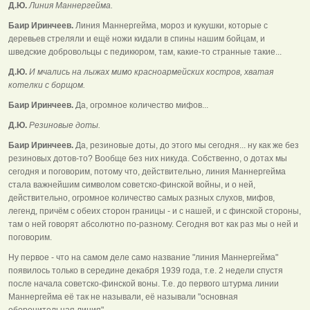
Д.Ю.
Линия Маннергейма.
Баир Иринчеев.
Линия Маннергейма, мороз и кукушки, которые с
деревьев стреляли и ещё ножи кидали в спины нашим бойцам, и
шведские добровольцы с педикюром, там, какие-то странные такие...
Д.Ю.
И мчались на лыжах мимо красноармейских костров, хватая
котелки с борщом.
Баир Иринчеев.
Да, огромное количество мифов...
Д.Ю.
Резиновые доты.
Баир Иринчеев.
Да, резиновые доты, до этого мы сегодня... ну как же без
резиновых дотов-то? Вообще без них никуда. Собственно, о дотах мы
сегодня и поговорим, потому что, действительно, линия Маннергейма
стала важнейшим символом советско-финской войны, и о ней,
действительно, огромное количество самых разных слухов, мифов,
легенд, причём с обеих сторон границы - и с нашей, и с финской стороны,
там о ней говорят абсолютно по-разному. Сегодня вот как раз мы о ней и
поговорим.
Ну первое - что на самом деле само название "линия Маннергейма"
появилось только в середине декабря 1939 года, т.е. 2 недели спустя
после начала советско-финской воны. Т.е. до первого штурма линии
Маннергейма её так не называли, её называли "основная
оборонительная линия".