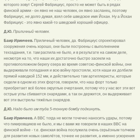
которого зовут Сергей Фабрициус, просто не может быть в рядах
финской армии - он явно не наш человек, он явно засланец, поэтому
Фабрициус, не долго думая, взял себе шведское имя Йохан. Ну а Йохан
Фабрициус - это явно какой-то шведский хороший офицер.
Д.Ю.
Приличный человек.
Баир Иринчеев.
Приличный человек, да. Фабрициус спроектировал
сооружения очень хорошо, они были построены с выполнением
техзадания, т.е. там распила не было, и в результате на самом деле,
несмотря на то, что наши их достаточно быстро засекли на
противоположном берегу озера во время советско-финской войны, они
выдерживали попадания и всю войну простояли, хотя наши их долбили
прямой наводкой 152 мм, и действительно там артиллеристы, которые
сидели в одном из этих фортов, говорили, что наш форт только
приобретает всё более округлые очертания, потому что у нас вот эти вот
острые углы сбиваются снарядами, а так он держится, он выдерживает
вот эти выстрелы тяжёлых снарядов.
Д.Ю.
Надо было им туда 5-тонную бомбу подкинуть.
Баир Иринчеев.
А ВВС тогда не могли точечно наносить удары, потому
что пикировщиков не было, и мы с вами же говорили в наших ВВС на
финской войне - т.е. финская война послужила очень серьёзным толчком
для развития новых самолётов, точнее не развития, а именно ускорения