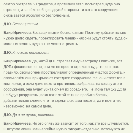
сектор обстрела 60 градусов, а противник взял, посмотрел, куда оно
стреляет, и зашёл вообще с другой стороны - и вот это сооружение
оказывается абсолютно бесполезным.
Д.Ю.
Беззащитным.
Баир Иринчеев.
Беззащитным и бесполезным. Поэтому действительно
нужно долго сидеть, проектировать линию - как они будут стоять, куда он
может стрелять, куда он не может стрелять...
Д.Ю.
Кто кого перекроет.
Баир Иринчеев.
Да, какой ДОТ стреляет ему навстречу. Опять же, вот
ДОТы флангового огня, они же не просто стреляют куда-то, они, как
правило, своим огнём простреливают определённый участок фронта, и
своим огнём они прикрывают соседнее сооружение, т.е. они стоят все в
комплексе, и если даже пехота противника забралась на крышу этого
сооружения, она будет убита огнём из соседнего. Т.е. пока там 1-2 ДОТа
не будут разрушены, пока вот в этой сети не пробита брешь,
действительно сложно что-то сделать силами пехоты, да и почти что
невозможно, на самом деле.
Д.Ю.
Да и не нужно, наверное.
Баир Иринчеев.
Но это опять же зависит от того, как это всё штурмуется.
О штурме линии Маннергейма нужно говорить отдельно, потому что их