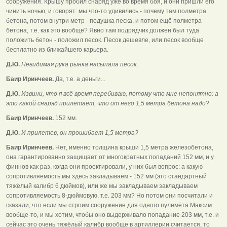
сооружения. Крышу пробил снаряд уже во время боя, и они пришли его
чинить ночью, и говорят: мы что-то удивились - почему там полметра
бетона, потом внутри метр - подушка песка, и потом ещё полметра
бетона, т.е. как это вообще? Явно там подрядчик должен был туда
положить бетон - положил песок. Песок дешевле, или песок вообще
бесплатно из ближайшего карьера.
Д.Ю.
Невидимая рука рынка насыпала песок.
Баир Иринчеев.
Да, т.е. а деньги...
Д.Ю.
Извини, что я всё время перебиваю, потому что мне непонятно: а
это какой снаряд прилетает, что от него 1,5 метра бетона надо?
Баир Иринчеев.
152 мм.
Д.Ю.
И прилетев, он прошибает 1,5 метра?
Баир Иринчеев.
Нет, именно толщина крыши 1,5 метра железобетона,
она гарантированно защищает от многократных попаданий 152 мм, и у
финнов как раз, когда они проектировали, у них был вопрос: а какую
сопротивляемость мы здесь закладываем - 152 мм (это стандартный
тяжёлый калибр 6 дюймов), или же мы закладываем закладываем
сопротивляемость 8-дюймовую, т.е. 203 мм? Но потом они посчитали и
сказали, что если мы строим сооружение для одного пулемёта Максим
вообще-то, и мы хотим, чтобы оно выдерживало попадание 203 мм, т.е. и
сейчас это очень тяжёлый калибр вообще в артиллерии считается, то