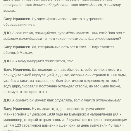
построили - это деньги, оборудовали - это опять деньги, а к началу
войны...
Баир Иринчеев.
Ну здесь фактически никакого внутреннего
оборудования нет.
Д.Ю.
А вот скажи, пожалуйста, пулемёты Максим - они как? Вот они с
водяным охлаждением - а там какие-то ёмкости для этого стояли?
Баир Иринчеев.
Да, специальные есть вот в этих... Сюда ставится
обычный Максим.
Д.Ю.
А к нему патрубки подводятся, да?
Баир Иринчеев.
Да, подводятся патрубки, есть, собственно, ёмкости с
принудительной циркуляцией, в ДОТах, которые они строили в 30-е годы,
уже была система насосов, т.е. был фактически водопровод, который
воду циркулировал и постоянно охлаждал стволы, но это было позже,
потому что это просто вот...
Д.Ю.
А сколько он может так стрелять, вот с таким охлаждением?
Баир Иринчеев.
Ну вы знаете, в день первого штурма линии
Маннергейма 17 декабря 1939 года на Выборгском направлении ДОТ-
миллионер, который открыл огонь из 2 пулемётов во фланг наступающим
цепям 123 стрелковой дивизии нашей, они за день выпустили 40 тысяч
патронов.