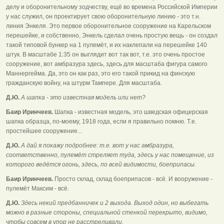
делу и оборонительному зодчеству, ещё во времена Российской Империи
у нас служил, он проектирует свою оборонительную линию - это т.н.
линия Энкеля. Это первое оборонительное сооружение на Карельском
перешейке, и собственно, Энкель сделал очень простую вещь - он создал
такой типовой бункер на 1 пулемёт, и их наклепали на перешейке 140
штук. В масштабе 1:35 он выглядит вот так вот, т.е. это очень простое
сооружение, вот амбразура здесь, здесь для масштаба фигура самого
Маннергейма. Да, это он как раз, это его такой прикид на финскую
гражданскую войну, на штурм Тампере. Для масштаба.
Д.Ю.
А шапка - это известная модель или нет?
Баир Иринчеев.
Шапка - известная модель, это шведская офицерская
шапка образца, по-моему, 1918 года, если я правильно помню. Т.е.
простейшее сооружение...
Д.Ю.
А дай я покажу подробнее: т.е. вот у нас амбразура,
соответственно, пулемёт стреляет туда, здесь у нас помещение, из
которого ведётся огонь, здесь, по всей видимости, боеприпасы.
Баир Иринчеев.
Просто склад, склад боеприпасов - всё. И вооружение -
пулемёт Максим - всё.
Д.Ю.
Здесь некий предбанничек и 2 выхода. Выход один, но выбегать
можно в разные стороны, специальной стенкой перекрыто, видимо,
чтобы совсем в упор не расстреливали.