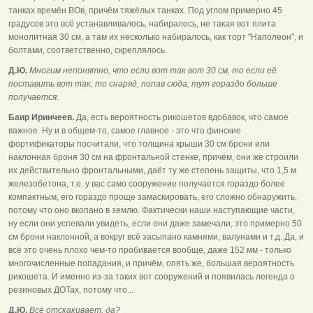
танках времён ВОв, причём тяжёлых танках. Под углом примерно 45
градусов это всё устанавливалось, набиралось, не такая вот плита
монолитная 30 см, а там их несколько набиралось, как торт "Наполеон", и
болтами, соответственно, скреплялось.
Д.Ю.
Многим непонятно, что если вот так вот 30 см, то если её
поставить вот так, то снаряд, попав сюда, тут гораздо больше
получается.
Баир Иринчеев.
Да, есть вероятность рикошетов вдобавок, что самое
важное. Ну и в общем-то, самое главное - это что финские
фортификаторы посчитали, что толщина крыши 30 см брони или
наклонная броня 30 см на фронтальной стенке, причём, они же строили
их действительно фронтальными, даёт ту же степень защиты, что 1,5 м
железобетона, т.е. у вас само сооружение получается гораздо более
компактным, его гораздо проще замаскировать, его сложно обнаружить,
потому что оно вкопано в землю. Фактически наши наступающие части,
ну если они успевали увидеть, если они даже замечали, это примерно 50
см брони наклонной, а вокруг всё засыпано камнями, валунами и т.д. Да, и
всё это очень плохо чем-то пробивается вообще, даже 152 мм - только
многочисленные попадания, и причём, опять же, большая вероятность
рикошета. И именно из-за таких вот сооружений и появилась легенда о
резиновых ДОТах, потому что...
Д.Ю.
Всё отскакивает, да?