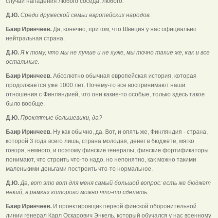
случай нападения любого соседа, любого.
Д.Ю.
Среди дружеской семьи европейских народов.
Баир Иринчеев.
Да, конечно, притом, что Швеция у нас официально
нейтральная страна.
Д.Ю.
Я к тому, что мы не лучше и не хуже, мы точно такие же, как и все
остальные.
Баир Иринчеев.
Абсолютно обычная европейская история, которая
продолжается уже 1000 лет. Почему-то все воспринимают наши
отношения с Финляндией, что они какие-то особые, только здесь такое
было вообще.
Д.Ю.
Проклятые большевики, да?
Баир Иринчеев.
Ну как обычно, да. Вот, и опять же, Финляндия - страна,
которой 3 года всего лишь, страна молодая, денег в бюджете, мягко
говоря, немного, и поэтому финские генералы, финские фортификаторы
понимают, что строить что-то надо, но непонятно, как можно такими
маленькими деньгами построить что-то нормальное.
Д.Ю.
Да, вот это вот для меня самый большой вопрос: есть же бюджет
некий, в рамках которого можно что-то сделать.
Баир Иринчеев.
И проектировщик первой финской оборонительной
линии генерал Карл Оскарович Энкель, который обучался у нас военному