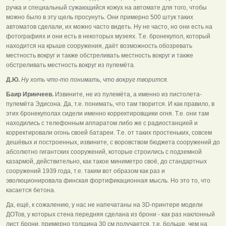
ручка и специальный сужающийся кожух на автомате для того, чтобы
можно было в эту щель просунуть. Они примерно 500 штук таких
автоматов сделали, их можно часто видеть. Ну не часто, но они есть на
фотографиях и они есть в некоторых музеях. Т.е. бронекупол, который
находится на крыше сооружения, даёт возможность обозревать
местность вокруг и также обстреливать местность вокруг и также
обстреливать местность вокруг из пулемёта.
Д.Ю.
Ну хоть что-то понимать, что вокруг творится.
Баир Иринчеев.
Извините, не из пулемёта, а именно из пистолета-
пулемёта Эдисона. Да, т.е. понимать, что там творится. И как правило, в
этих бронекуполах сидели именно корректировщики огня. Т.е. они там
находились с телефонным аппаратом либо же с радиостанцией и
корректировали огонь своей батареи. Т.е. от таких простеньких, совсем
дешёвых и построенных, извините, с воровством бюджета сооружений до
абсолютно гигантских сооружений, которые строились с подземной
казармой, действительно, как такое миниметро своё, до стандартных
сооружений 1939 года, т.е. таким вот образом как раз и
эволюционировала финская фортификационная мысль. Но это то, что
касается бетона.
Да, ещё, к сожалению, у нас не напечатаны на 3D-принтере модели
ДОТов, у которых стена передняя сделана из брони - как раз наклонный
лист брони, примерно толщина 30 см получается, т.е. больше, чем на