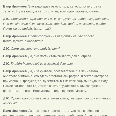
Баир Иринчеев.
Это защищает от осколков, т.е. осколки внутрь не
залетят. Ну и 2 выхода на тот случай, если один завалит, конечно.
Д.Ю.
Сооружение мрачное, как и все сооружения подобного рода, если
кто-то вдруг не был - там сыро, холодно, крайне неуютно и вообще.
Печки какие-нибудь были, нет?
Баир Иринчеев.
В этих сооружения нет, опять же, это просто
низкобюджетно абсолютно...
Д.Ю.
Сами ставили что-нибудь, нет?
Баир Иринчеев.
Да, они могли ставить что-то для обогрева.
Д.Ю.
Кладём Маннергейма в уютный бункерок.
Баир Иринчеев.
Да, и закрываем, соответственно. Очень важно,
обратите внимание, что здесь огромная амбразура, и сектор обстрела
примерно 90 градусов, т.е. пулемётом вы можете водить и туда, и сюда.
Самое важное - это то, что это в 95% случаев это были сооружения
фронтального огня. Вооружение - один пулемёт Максим.
Д.Ю.
Фронтального - т.е. рассчитывалось, что противник наступает
отсюда?
Баир Иринчеев.
Да, противник наступает оттуда, что вообще не по
правилам, это не по последнему слову военной науки. Дело в том, что