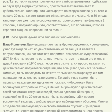
ров. Т.е. вот если пехота противника или сапёры противника подбежали
ко рву и туда внутрь спустились, просто там всех выкашивает. И
действительно, капонир - это часть форта на вторую половину 19 века и
начало 20 века, т.е. это такая вот обязательная его часть. Но в 30-е годы
капонир - это уже просто сооружение, которое стреляет во фланги, в 2
стороны, а полукапонир - это, соответственно, его половинка, которая
стреляет в одном направлении во фланг.
Д.Ю.
Я всё время думал, что это такой бронеколпак.
Баир Иринчеев.
Бронеколпак - это часть бронесооружения, к сожалению,
у нас тут модели нет, но действительно, если ваш ДОТ является
полукапониром, как вот этот вот, например, это реально существовавший
ДОТ Sk-6, от которого не осталось ничего, потому что наши его очень с
душой взорвали в 1940 году, т.е. он весь разлетелся просто на куски, то
действительно получается ситуация, что если у вас здесь всё засыпано
камнями, то вы наблюдать-то можете только через амбразуру, и в том
направлении вы смотреть не можете. Т.е. либо у вас должен быть
перископ на крыше, но здесь он не показан, либо должен быть
бронекупол, которого не этом ДОТе нет. А бронекупол действительно,
такой вот стакан, как у нас с водой, только сделанный из брони,
толщиной от 5 до 20 см он может быть, перевёрнутый и просто
встроенный в крышу, с амбразурами для наблюдения и обстрела. Финны
создали специальную версию своего автомата "Суоми" - бункерный
"Суоми", т.е. у него не приклад длинный, как у автомата, у него просто