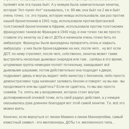
пулемёт или эта пушка бьёт. А у немцев была замечательная зенитка,
которая "Ахт-пункт-Ахт" называлась, т.е. 88 мм, она бьёт на 2 км и бьёт
очень точно, т.е. это пушка, которую немцы использовали, как раз против
нашей бронетехники в 1941 году, использовали против британской
толстокожей бронетехники в Африке, использовали против толстокожих
французских танков во Франции в 1940 году, и они точно так же просто
ставили эту зенитку за 2 км от ДОТа и начинали очень точно бить по
амбразуре. Французы были вынуждены прекратить огонь и закрыть
амбразуру - у них были бронезадвижки на них, после чего... ну вот если
ДОТ, по нему стреляют, после чего, собственно, зенитка может также
выстрелить несколько дымовых снарядов или там... сапёры в это время,
штурмовая группа немецкая ползёт потихоньку, закидывают всё
дымовыми шашками, потом действительно она подходит к двери,
подрывает дверь и внутрь кидает либо канистру с бензином, либо просто
демонстративно туда начинают заливать бензин и говорят: ну вы как - вы
продолжаете или вы сдаётесь? Если не сдаётесь, то мы вас просто
сожжём. Т.е. опять же у вооружения, которое стоит внутри
долговременной огневой точки, есть свой радиус действия, а у немцев
оказывалась рука длиннее благодаря вот этой самой зенитке. Т.е. всё это
можно взять.
Конечно, если вернуться от линии Мажино к линии Маннергейма, самый
известный символ - это миллионеры, ДОТы т.н. миллионного типа...