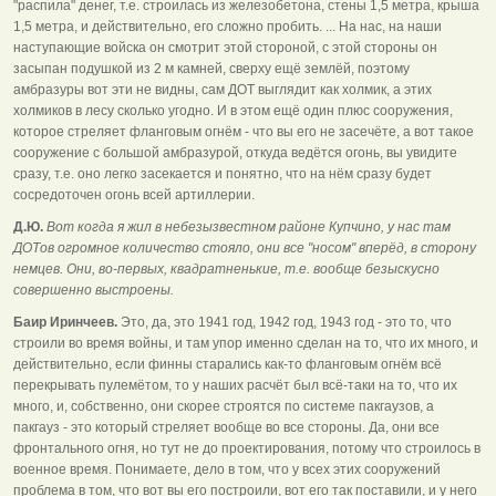
"распила" денег, т.е. строилась из железобетона, стены 1,5 метра, крыша
1,5 метра, и действительно, его сложно пробить. ... На нас, на наши
наступающие войска он смотрит этой стороной, с этой стороны он
засыпан подушкой из 2 м камней, сверху ещё землёй, поэтому
амбразуры вот эти не видны, сам ДОТ выглядит как холмик, а этих
холмиков в лесу сколько угодно. И в этом ещё один плюс сооружения,
которое стреляет фланговым огнём - что вы его не засечёте, а вот такое
сооружение с большой амбразурой, откуда ведётся огонь, вы увидите
сразу, т.е. оно легко засекается и понятно, что на нём сразу будет
сосредоточен огонь всей артиллерии.
Д.Ю.
Вот когда я жил в небезызвестном районе Купчино, у нас там
ДОТов огромное количество стояло, они все "носом" вперёд, в сторону
немцев. Они, во-первых, квадратненькие, т.е. вообще безыскусно
совершенно выстроены.
Баир Иринчеев.
Это, да, это 1941 год, 1942 год, 1943 год - это то, что
строили во время войны, и там упор именно сделан на то, что их много, и
действительно, если финны старались как-то фланговым огнём всё
перекрывать пулемётом, то у наших расчёт был всё-таки на то, что их
много, и, собственно, они скорее строятся по системе пакгаузов, а
пакгауз - это который стреляет вообще во все стороны. Да, они все
фронтального огня, но тут не до проектирования, потому что строилось в
военное время. Понимаете, дело в том, что у всех этих сооружений
проблема в том, что вот вы его построили, вот его так поставили, и у него