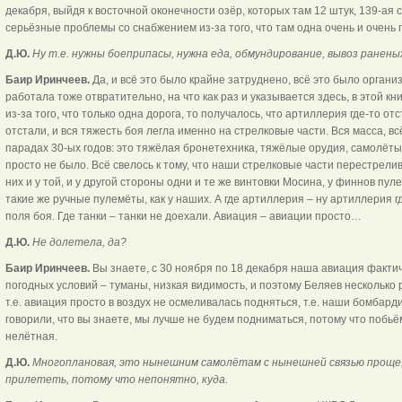
декабря, выйдя к восточной оконечности озёр, которых там 12 штук, 139-ая
серьёзные проблемы со снабжением из-за того, что там одна очень и очень 
Д.Ю.
Ну т.е. нужны боеприпасы, нужна еда, обмундирование, вывоз раненых
Баир Иринчеев.
Да, и всё это было крайне затруднено, всё это было органи
работала тоже отвратительно, на что как раз и указывается здесь, в этой кни
из-за того, что только одна дорога, то получалось, что артиллерия где-то отст
отстали, и вся тяжесть боя легла именно на стрелковые части. Вся масса, в
парадах 30-ых годов: это тяжёлая бронетехника, тяжёлые орудия, самолёты,
просто не было. Всё свелось к тому, что наши стрелковые части перестрели
них и у той, и у другой стороны одни и те же винтовки Мосина, у финнов пу
такие же ручные пулемёты, как у наших. А где артиллерия – ну артиллерия г
поля боя. Где танки – танки не доехали. Авиация – авиации просто…
Д.Ю.
Не долетела, да?
Баир Иринчеев.
Вы знаете, с 30 ноября по 18 декабря наша авиация фактич
погодных условий – туманы, низкая видимость, и поэтому Беляев несколько 
т.е. авиация просто в воздух не осмеливалась подняться, т.е. наши бомбар
говорили, что вы знаете, мы лучше не будем подниматься, потому что побьём
нелётная.
Д.Ю.
Многоплановая, это нынешним самолётам с нынешней связью проще,
прилететь, потому что непонятно, куда.