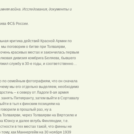
мняя война. Исследования, документы и
хива ФСБ России.
льная критика действий Красной Армии по
 мы поговорим о битве при Толваярви,
 очень красивых местах и закончилась первым
елковая дивизия комбрига Беляева, бывшего
жил службу в 30-е годы, и соответственно…
дно по семейным фотографиям, что он сначала
почему мы его отдельно выделяем, необходимо
остичь – к северу от Ладоги 8-ая армия
 занять Питкяранту, затем выйти в Сортавалу
 выйти в тыл к финским позициям на
 говорили в прошлый раз, ну а
 Толваярви, через Толваярви на Вяртсилю и
а Юэнсу и далее вглубь Финляндии, т.е.
стности в тех местах такой, что финны не
о тому, как Маннергейм на 30 ноября 1939