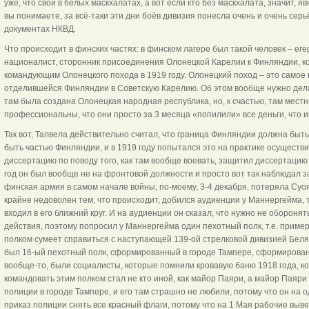
уже, что свои в белых маскхалатах, а вот если кто без маскхалата, значит, я
вы понимаете, за всё-таки эти дни боёв дивизия понесла очень и очень серь
документах НКВД.
Что происходит в финских частях: в финском лагере был такой человек – ег
националист, сторонник присоединения Олонецкой Карелии к Финляндии, к
командующим Олонецкого похода в 1919 году. Олонецкий поход – это самое 
отделившейся Финляндии в Советскую Карелию. Об этом вообще нужно дела
там была создана Олонецкая народная республика, но, к счастью, там мест
профессиональны, что они просто за 3 месяца «попилили» все деньги, что и
Так вот, Талвела действительно считал, что граница Финляндии должна быт
быть частью Финляндии, и в 1919 году попытался это на практике осуществи
диссертацию по поводу того, как там вообще воевать, защитил диссертацию 
год он был вообще не на фронтовой должности и просто вот так наблюдал за 
финская армия в самом начале войны, по-моему, 3-4 декабря, потеряла Суоя
крайне недоволен тем, что происходит, добился аудиенции у Маннергейма, 
входил в его ближний круг. И на аудиенции он сказал, что нужно не оборонят
действия, поэтому попросил у Маннергейма один пехотный полк, т.е. примерн
полком сумеет справиться с наступающей 139-ой стрелковой дивизией Беля
был 16-ый пехотный полк, сформированный в городе Тампере, сформирован
вообще-то, были социалисты, которые помнили кровавую баню 1918 года, ко
командовать этим полком стал не кто иной, как майор Паяри, а майор Паяри
полиции в городе Тампере, и его там страшно не любили, потому что он на
приказ полиции снять все красный флаги, потому что на 1 Мая рабочие выв