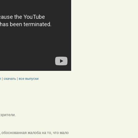
e
|
скачать
|
все выпуски
зрители.
 обоснованная жалоба на то, что мало