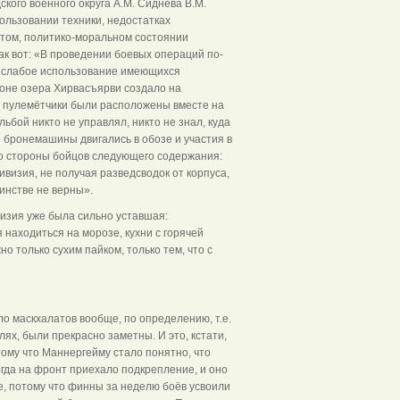
кого военного округа А.М. Сиднева В.М.
ользовании техники, недостатках
отом, политико-моральном состоянии
ак вот: «В проведении боевых операций по-
и слабое использование имеющихся
йоне озера Хирвасъярви создало на
, пулемётчики были расположены вместе на
ьбой никто не управлял, никто не знал, куда
и бронемашины двигались в обозе и участия в
со стороны бойцов следующего содержания:
ивизия, не получая разведсводок от корпуса,
инстве не верны».
визия уже была сильно уставшая:
я находиться на морозе, кухни с горячей
о только сухим пайком, только тем, что с
ло маскхалатов вообще, по определению, т.е.
ях, были прекрасно заметны. И это, кстати,
ому что Маннергейму стало понятно, что
когда на фронт приехало подкрепление, и оно
е, потому что финны за неделю боёв усвоили