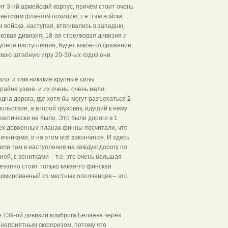
ит 3-ий армейский корпус, причём стоит очень
етским флангом позицию, т.е. там войска
и войска, наступая, втягивались в западню,
овая дивизия, 18-ая стрелковая дивизия и
рупное наступление, будет какое-то сражение,
 свою штабную игру 20-30-ых годов они
ало, и там никакие крупные силы
айне узкие, и их очень, очень мало.
на дорога, где хотя бы могут разъехаться 2
ольствие, а второй грузовик, идущий к нему
фактически не было. Это были дороги в 1
сех довоенных планах финны посчитали, что
ичниками, и на этом всё закончится. И здесь
или там в наступление на каждую дорогу по
ей, с зенитками – т.е. это очень большая
незапно стоит только какая-то финская
формированный из местных ополченцев – это
ие 139-ой дивизии комбрига Беляева через
ь неприятным сюрпризом, потому что