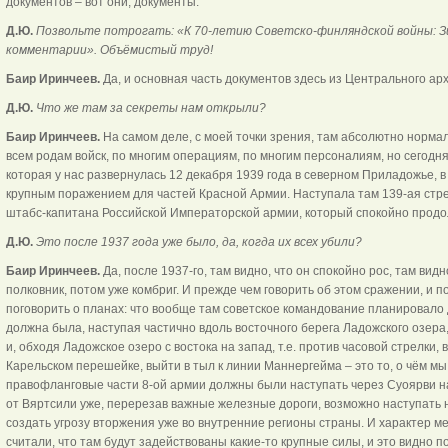
документов – вот они, документы.
Д.Ю.
Позвольте потрогать: «К 70-летию Советско-финляндской войны: Зи
комментарии». Объёмистый труд!
Баир Иринчеев.
Да, и основная часть документов здесь из Центрального ар
Д.Ю.
Что же там за секреты нам открыли?
Баир Иринчеев.
На самом деле, с моей точки зрения, там абсолютно норма
всем родам войск, по многим операциям, по многим персоналиям, но сегодня
которая у нас развернулась 12 декабря 1939 года в северном Приладожье, в
крупным поражением для частей Красной Армии. Наступала там 139-ая стр
штабс-капитана Российской Императорской армии, который спокойно продол
Д.Ю.
Это после 1937 года уже было, да, когда их всех убили?
Баир Иринчеев.
Да, после 1937-го, там видно, что он спокойно рос, там ви
полковник, потом уже комбриг. И прежде чем говорить об этом сражении, и 
поговорить о планах: что вообще там советское командование планировало д
должна была, наступая частично вдоль восточного берега Ладожского озера,
и, обходя Ладожское озеро с востока на запад, т.е. против часовой стрелки,
Карельском перешейке, выйти в тыл к линии Маннергейма – это то, о чём мы
правофланговые части 8-ой армии должны были наступать через Суоярви на
от Вяртсили уже, перерезав важные железные дороги, возможно наступать н
создать угрозу вторжения уже во внутренние регионы страны. И характер ме
считали, что там будут задействованы какие-то крупные силы, и это видно п