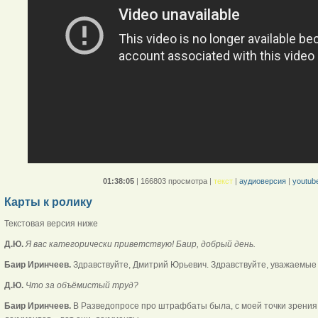
01:38:05
|
166803 просмотра
|
текст
|
аудиоверсия
|
youtub
Карты к ролику
Текстовая версия ниже
Д.Ю.
Я вас категорически приветствую! Баир, добрый день.
Баир Иринчеев.
Здравствуйте, Дмитрий Юрьевич. Здравствуйте, уважаемые 
Д.Ю.
Что за объёмистый труд?
Баир Иринчеев.
В Разведопросе про штрафбаты была, с моей точки зрения,