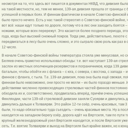
несмотря на то, что здесь вот пишется в документах НКВД, что дивизия был
на такой местности, но, тем не менее, 139-ая дивизия прошла от границы с
успешной в первых боях. И финнам фактически в начале Советско-финской 
было просто нечего. Есть у нас такой стереотип о Советско-финской войне,
вот всё: наши идут только по дороге, потому что в лес они заходить боятся
ножами, которые всех перережут. Это касается более позднего периода, это,
года, когда был высокий снежный покров. Тогда уже, действительно, пехоте с
передвигаться в лесу было очень сложно, и это сыграло свою роль как раз в 
12 число.
В начале Советско-финской войны температура стояла уже минусовая, но с
Беляев очень грамотно использовал обходы: т.е. вот наступает 139-ая стре
заслон из местных ополченцев-резервистов и пограничников, когда 139 диви
батальон, чтобы обойти их с фланга – с юга, с севера, с востока, с запада
финнов с фланга, с тыла. Т.е. 139-ая дивизия, пока она была ещё свежая, п
финнам было невозможно, они просто не могли – их было гораздо меньше. 
действиями численно превосходящих стрелковых частей финнов постоянно в
обходила их и, соответственно, продвигалась вперёд, причём очень успешн
Финляндии, части 139-ой стрелковой дивизии заняли Суоярви и двинулись д
двинулись дальше к Толваярви. Это район 12-ти озёр, очень красивых, там 
были, то надо обязательно туда съездить – очень красивые места. Ну а пос
находится на западном берегу озёр, дорога идёт на Вяртсиля, там по пути то
крупный железнодорожный узел Вяртсиля находится, и после Вяртсиля уже
сеть. Т.е. взятие Толваярви и выход на Вяртсиля был крайне важен, но к конц