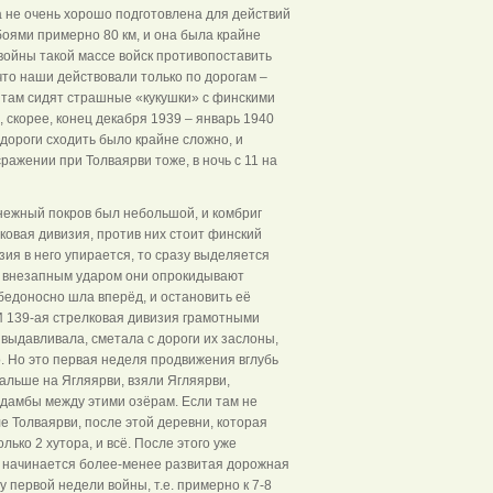
а не очень хорошо подготовлена для действий
 боями примерно 80 км, и она была крайне
войны такой массе войск противопоставить
 что наши действовали только по дорогам –
 – там сидят страшные «кукушки» с финскими
 скорее, конец декабря 1939 – январь 1940
 дороги сходить было крайне сложно, и
сражении при Толваярви тоже, в ночь с 11 на
нежный покров был небольшой, и комбриг
лковая дивизия, против них стоит финский
зия в него упирается, то сразу выделяется
 – и внезапным ударом они опрокидывают
обедоносно шла вперёд, и остановить её
И 139-ая стрелковая дивизия грамотными
ыдавливала, сметала с дороги их заслоны,
о. Но это первая неделя продвижения вглубь
альше на Ягляярви, взяли Ягляярви,
3 дамбы между этими озёрам. Если там не
ле Толваярви, после этой деревни, которая
лько 2 хутора, и всё. После этого уже
 начинается более-менее развитая дорожная
у первой недели войны, т.е. примерно к 7-8