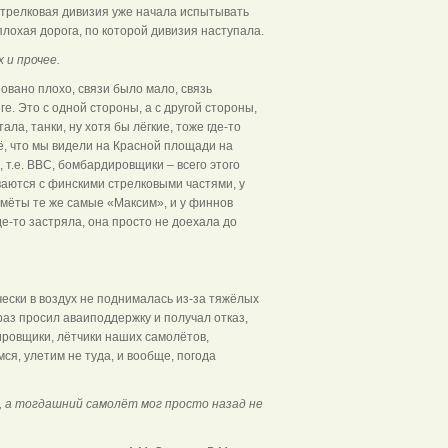
 стрелковая дивизия уже начала испытывать
плохая дорога, по которой дивизия наступала.
 и прочее.
зовано плохо, связи было мало, связь
ге. Это с одной стороны, а с другой стороны,
ала, танки, ну хотя бы лёгкие, тоже где-то
сё, что мы видели на Красной площади на
 т.е. ВВС, бомбардировщики – всего этого
ваются с финскими стрелковыми частями, у
лемёты те же самые «Максим», и у финнов
де-то застряла, она просто не доехала до
ески в воздух не поднималась из-за тяжёлых
раз просил аваиподдержку и получал отказ,
дировщики, лётчики наших самолётов,
ся, улетим не туда, и вообще, погода
 а тогдашний самолёт мог просто назад не