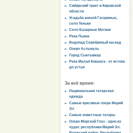
Сибирский тракт в Кировской
области
Усадьба князей Гагариных,
село Теньки
Село Базарные Матаки
Река Пьяна
Водопад Серебряный каскад
Озеро Аслыкуль
Город Сыктывкар
Река Малая Кокшага - от истока
до устья
За всё время:
Национальная татарская
одежда
Самые красивые озера Марий
Эл
Самые известные татары
Озеро Морской Глаз - одно из
чудес республики Марий Эл.
Волжский район, Республика