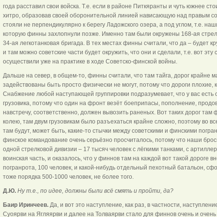
года расставил свои войска. Т.е. если в районе Питкяранты и чуть южнее сто
хитро, образовав своей оборонительной линией нависающую над правым сов
стояли не перпендикулярно к берегу Ладожского озера, а под углом, т.е. наш
которую финны захлопнули позже. Именно там были окружены 168-ая стрелк
34-ая легкотанковая бригада. В тех местах финны считали, что да – будет к
и там можно советские части будет окружить, что они и сделали, т.е. вот эту
осуществили уже на практике в ходе Советско-финской войны.
Дальше на север, в общем-то, финны считали, что там тайга, дорог крайне м
задействованы быть просто физически не могут, потому что дороги плохие, кр
Снабжение любой наступающей группировки подразумевает, что у вас есть од
грузовика, потому что один на фронт везёт боеприпасы, пополнение, продов
навстречу, соответственно, должен вывозить раненых. Вот таких дорог там 
колею, там двум грузовикам было разъехаться крайне сложно, поэтому во в
там будут, может быть, какие-то стычки между советскими и финскими погран
финское командование очень серьёзно просчиталось, потому что наши брос
одной стрелковой дивизии – 17 тысяч человек с лёгкими танками, с артиллери
воинская часть, и оказалось, что у финнов там на каждой вот такой дороге в
погранрота, 100 человек, и какой-нибудь отдельный пехотный батальон, с
тоже порядка 500-1000 человек, не более того.
Д.Ю.
Ну т.е., по идее, должны были всё смять и пройти, да?
Баир Иринчеев.
Да, и вот это наступление, как раз, в частности, наступлен
Суоярви на Ягляярви и далее на Толваярви стало для финнов очень и очен