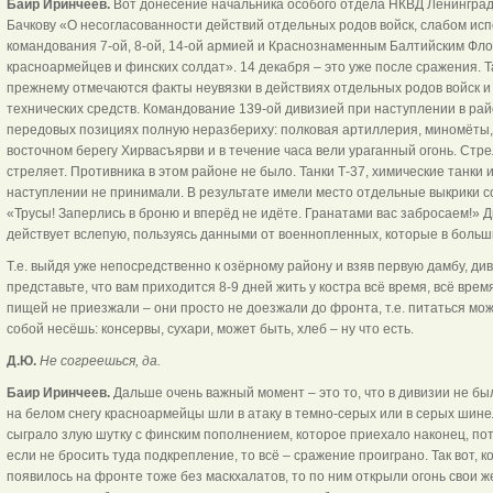
Баир Иринчеев.
Вот донесение начальника особого отдела НКВД Ленинградс
Бачкову «О несогласованности действий отдельных родов войск, слабом исп
командования 7-ой, 8-ой, 14-ой армией и Краснознаменным Балтийским Фл
красноармейцев и финских солдат». 14 декабря – это уже после сражения. Т
прежнему отмечаются факты неувязки в действиях отдельных родов войск 
технических средств. Командование 139-ой дивизией при наступлении в ра
передовых позициях полную неразбериху: полковая артиллерия, миномёты
восточном берегу Хирвасъярви и в течение часа вели ураганный огонь. Стрел
стреляет. Противника в этом районе не было. Танки Т-37, химические танки 
наступлении не принимали. В результате имели место отдельные выкрики 
«Трусы! Заперлись в броню и вперёд не идёте. Гранатами вас забросаем!» Д
действует вслепую, пользуясь данными от военнопленных, которые в больш
Т.е. выйдя уже непосредственно к озёрному району и взяв первую дамбу, ди
представьте, что вам приходится 8-9 дней жить у костра всё время, всё врем
пищей не приезжали – они просто не доезжали до фронта, т.е. питаться можн
собой несёшь: консервы, сухари, может быть, хлеб – ну что есть.
Д.Ю.
Не согреешься, да.
Баир Иринчеев.
Дальше очень важный момент – это то, что в дивизии не бы
на белом снегу красноармейцы шли в атаку в темно-серых или в серых шинел
сыграло злую шутку с финским пополнением, которое приехало наконец, пот
если не бросить туда подкрепление, то всё – сражение проиграно. Так вот, 
появилось на фронте тоже без маскхалатов, то по ним открыли огонь свои ж