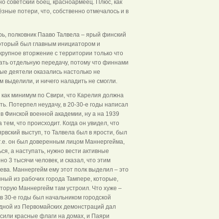
вно советский боец, красноармеец. Плюс, как
ёзные потери, что, собственно отмечалось и в
ерь, полковник Пааво Талвела – ярый финский
оторый был главным инициатором и
крупное вторжение с территории только что
ть отдельную передачу, потому что финнами
ные деятели оказались настолько не
м выделили, и ничего наладить не смогли.
ь как минимум по Свири, что Карелия должна
ть. Потерпел неудачу, в 20-30-е годы написал
в Финской военной академии, ну а на 1939
тем, что происходит. Когда он увидел, что
рвский выступ, то Талвела был в ярости, был
т.е. он был доверенным лицом Маннергейма,
ься, а наступать, нужно вести активные
о 3 тысячи человек, и сказал, что этим
ева. Маннергейм ему этот полк выделил – это
ный из рабочих города Тампере, которые,
торую Маннергейм там устроил. Что хуже –
 в 30-е годы был начальником городской
 одной из Первомайских демонстраций дал
есили красные флаги на домах, и Паяри