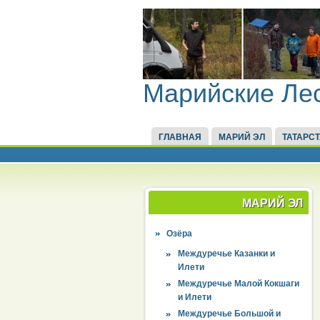
Марийские Ле
ГЛАВНАЯ
МАРИЙ ЭЛ
ТАТАРС
МАРИЙ ЭЛ
Озёра
Междуречье Казанки и
Илети
Междуречье Малой Кокшаги
и Илети
Междуречье Большой и