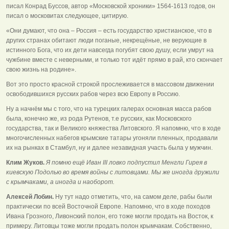
писал Конрад Буссов, автор «Московской хроники» 1564-1613 годов, он
писал о московитах следующее, цитирую.
«Они думают, что она – Россия – есть государство христианское, что в
других странах обитают люди поганые, некрещёные, не верующие в
истинного Бога, что их дети навсегда погубят свою душу, если умрут на
чужбине вместе с неверными, и только тот идёт прямо в рай, кто скончает
свою жизнь на родине».
Вот это просто красной строкой прослеживается в массовом движении
освободившихся русских рабов через всю Европу в Россию.
Ну а начнём мы с того, что на турецких галерах основная масса рабов
была, конечно же, из рода Рутенов, т.е русских, как Московского
государства, так и Великого княжества Литовского. Я напомню, что в ходе
многочисленных набегов крымские татары угоняли пленных, продавали
их на рынках в Стамбул, ну и далее незавидная участь была у мужчин.
Клим Жуков.
Я помню ещё Иван III ловко подпустил Менгли Гирея в
киевскую Подолью во время войны с литовцами. Мы же иногда дружили
с крымчаками, а иногда и наоборот.
Алексей Лобин.
Ну тут надо отметить, что, на самом деле, рабы были
практически по всей Восточной Европе. Напомню, что в ходе походов
Ивана Грозного, Ливонский полон, его тоже могли продать на Восток, к
примеру. Литовцы тоже могли продать полон крымчакам. Собственно,