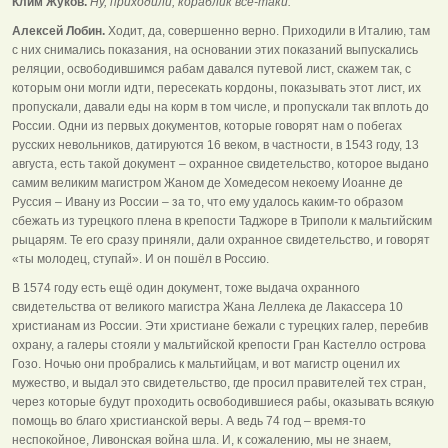
Клим Жуков.
Ну, приходили, кораблик всё-таки.
Алексей Лобин.
Ходит, да, совершенно верно. Приходили в Италию, там
с них снимались показания, на основании этих показаний выпускались
реляции, освободившимся рабам давался путевой лист, скажем так, с
которым они могли идти, пересекать кордоны, показывать этот лист, их
пропускали, давали еды на корм в том числе, и пропускали так вплоть до
России. Одни из первых документов, которые говорят нам о побегах
русских невольников, датируются 16 веком, в частности, в 1543 году, 13
августа, есть такой документ – охранное свидетельство, которое выдано
самим великим магистром Жаном де Хомедесом некоему Иоанне де
Руссия – Ивану из России – за то, что ему удалось каким-то образом
сбежать из турецкого плена в крепости Таджоре в Триполи к мальтийским
рыцарям. Те его сразу приняли, дали охранное свидетельство, и говорят
«ты молодец, ступай». И он пошёл в Россию.
В 1574 году есть ещё один документ, тоже выдача охранного
свидетельства от великого магистра Жана Леллека де Лакассера 10
христианам из России. Эти христиане бежали с турецких галер, перебив
охрану, а галеры стояли у мальтийской крепости Гран Кастелло острова
Гозо. Ночью они пробрались к мальтийцам, и вот магистр оценил их
мужество, и выдал это свидетельство, где просил правителей тех стран,
через которые будут проходить освободившиеся рабы, оказывать всякую
помощь во благо христианской веры. А ведь 74 год – время-то
неспокойное, Ливонская война шла. И, к сожалению, мы не знаем,