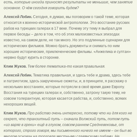
есть, которые иногда приносят результаты не меньшие, чем занятие
основное. О чём сегодня говорить будем?
Алексей Лобин.
Сегодня, я думаю, мы поговорим о такой теме, которая
относится к военно-исторической антропологии. Это восстание русских
рабов на турецких галерах в 17 веке. Почему эту тему я выбрал для
первое беседы – дело в том, что об этих малоизвестных эпизодах
известно, на самом деле, не так много. Но это подлинные сценарии для
исторических фильмов. Можно брать документы и снимать по ним
хорошие исторические, приключенческие фильмы. «Анжелика и султан»
нервно будут курить в сторонке.
Клим Жуков.
Тем более тематика-то какая правильная.
Алексей Лобин.
Тематика правильная, и здесь тебе и драма, здесь тебе
и патриотизм, здесь закрученные сюжеты, и, в принципе, я расскажу о
нескольких восстаниях, которые потрясли в своё время даже Европу.
Восстания на турецких галерах и, собственно, затрону такую тему, не
совсем толерантную, которая касается рабства, и, собственно, всяких
нехороших вещей.
Клим Жуков.
Про рабство очень интересно, потому что ни для кого не
секрет, что транзитный путь – сначала Волжский путь, потом путь
«из варяг в греки» ещё в глухом, совсем раннем Средневековье, от
которого, строго говоря, мы письменного ничего не имеем – он был во
многом основан на торговле местными славянскими рабами. Не