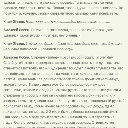
ударов по пяткам, я это уже давно прошёл. Ты видишь, что со мной
сделали, мне терять нечего». Пошли, говорит, у меня напильник есть. Тот
помялся, я, конечно, своими словами пересказываю, сами понимаете.
Клим Жуков.
Нет, понятно, что голландец именно так и писал.
Алексей Лобин.
Он именно так и писал, он описал свой страх, даже
удивился, какой русский прыткий, неугомонный.
Клим Жуков.
У русского должно было в личном деле красными буквами
написано наискосок – «склонен к побегу».
Алексей Лобин.
Склонен к побегу, и этот русский сказал этому Яну
Стрейсу: «Что же ты, предпочитаешь навсегда остаться в дураках, чем
отважиться потерять что-нибудь ради свободы? И если случится так, что
нас поймают, то вся вина падёт на меня, ты отделаешься ударами по
пяткам. Нужна большая решимость, если хочешь добиться чего-нибудь
значительного. Разве существует более прекрасное и лучшее
сокровище, нежели свобода?» - сказал русский с отрезанными ушами и
отрезанным носом. В итоге он склонил его к побегу, они перепилили
кандалы ночью, отдыхали они на берегу тихонечко, а запасливый русский
припрятал свечку, чтобы можно было подсветить, был дождь, где-то
примерно, там, по-моему, 2-3 мили был от берега венецианский флот.
Они бросились в воду, турки заметили, и начали по ним стрелять из
луков. Одна стрела впилась в ягодицу, в зад русскому. Стрейс хотел
помочь, «давай я вытащу», пока они плывут. Русский сказал «ты что,