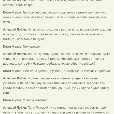
Алексей Лобин.
Я не о том. Я говорю о том, какой силы был человек,
который столько грёб.
Клим Жуков.
Ну, это специфическая сила, прямо скажем, потому что
очень сильно развивается плечевой пояс и спина, а подвижность, т.е.
ноги…
Алексей Лобин.
Но, помимо того, они в портах играли роль грузчиков, они
ещё грузили, об этом я тоже немножко скажу, тоже есть интересный
момент – восстания на суше.
Клим Жуков.
Интересно.
Алексей Лобин.
Так вот, добили турок, взялись за вёсла и поплыли. Турки
увидели это, подняли тревогу, 3 галеры бросились в погоню, и, как ты
думаешь, как гребли бывшие гребцы, которые обрели свободу?
Клим Жуков.
Серьёзно гребли, я уверен, никому же не хочется обратно.
Алексей Лобин.
И даже 3 пущенные в погоню галеры за ними не
угнались. А наши освободившиеся пленные приплыли в Неаполь, там
сдали корабль, а сами пешком пошли до Рима, где их ждала аудиенция у
кого?
Клим Жуков.
У Папы, понятно.
Алексей Лобин.
Папа Римский их принимал, как просто героев, и надо
отметить, что после того, как их отпустили уже на родину (я напомню, из