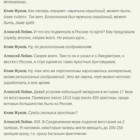
венецианцы.
Клим Жуков.
Как теперь говорят: «мужчина серьёзный, может быть,
даже сидел». Так вот, Болотников был мужчина серьёзный, может
быть, даже грёб.
Алексей Лобин.
И что его подвигнуло в Россию-то идти? Ему предлагали
службу, вполне, скорее всего. Но решил идти…
Клим Жуков.
Ну, по религиозным соображениям.
Алексей Лобин.
Скорее всего. Там-то он и узнал и о Лжедмитрии, о
вестях с России, и стал одним из таких яростных бунтовщиков.
Клим Жуков.
Ну, так это же перспективы нарисовались интересные,
кроме религиозных соображений. Это же смута, тут можно неплохо
заработать в это время.
Алексей Лобин.
Давай устроим небольшой экскурсии в историю 17 века
по восстаниям. Примерно около 1613 года около 400 христиан, среди
которых большинство было из России.
Клим Жуков.
Среди скольких христиан?
Алексей Лобин.
400. В Средиземном море подняли восстание на 2
галерах. Я напомню, некоторые галеры могли вмещать до 200-250
гребцов сразу, т.е. сразу батальон фактически.