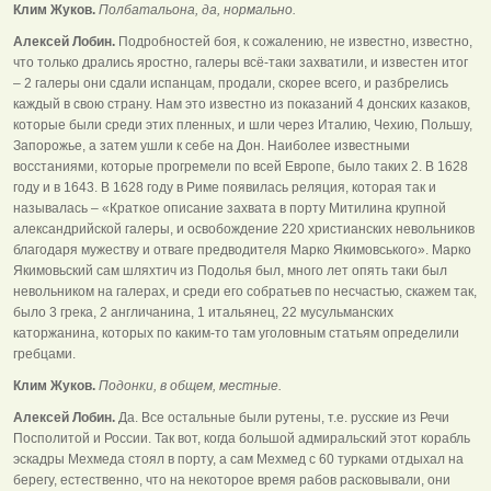
Клим Жуков.
Полбатальона, да, нормально.
Алексей Лобин.
Подробностей боя, к сожалению, не известно, известно,
что только дрались яростно, галеры всё-таки захватили, и известен итог
– 2 галеры они сдали испанцам, продали, скорее всего, и разбрелись
каждый в свою страну. Нам это известно из показаний 4 донских казаков,
которые были среди этих пленных, и шли через Италию, Чехию, Польшу,
Запорожье, а затем ушли к себе на Дон. Наиболее известными
восстаниями, которые прогремели по всей Европе, было таких 2. В 1628
году и в 1643. В 1628 году в Риме появилась реляция, которая так и
называлась – «Краткое описание захвата в порту Митилина крупной
александрийской галеры, и освобождение 220 христианских невольников
благодаря мужеству и отваге предводителя Марко Якимовського». Марко
Якимовьский сам шляхтич из Подолья был, много лет опять таки был
невольником на галерах, и среди его собратьев по несчастью, скажем так,
было 3 грека, 2 англичанина, 1 итальянец, 22 мусульманских
каторжанина, которых по каким-то там уголовным статьям определили
гребцами.
Клим Жуков.
Подонки, в общем, местные.
Алексей Лобин.
Да. Все остальные были рутены, т.е. русские из Речи
Посполитой и России. Так вот, когда большой адмиральский этот корабль
эскадры Мехмеда стоял в порту, а сам Мехмед с 60 турками отдыхал на
берегу, естественно, что на некоторое время рабов расковывали, они