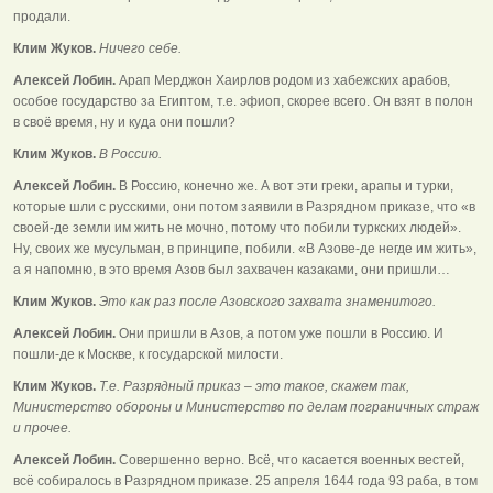
продали.
Клим Жуков.
Ничего себе.
Алексей Лобин.
Арап Мерджон Хаирлов родом из хабежских арабов,
особое государство за Египтом, т.е. эфиоп, скорее всего. Он взят в полон
в своё время, ну и куда они пошли?
Клим Жуков.
В Россию.
Алексей Лобин.
В Россию, конечно же. А вот эти греки, арапы и турки,
которые шли с русскими, они потом заявили в Разрядном приказе, что «в
своей-де земли им жить не мочно, потому что побили туркских людей».
Ну, своих же мусульман, в принципе, побили. «В Азове-де негде им жить»,
а я напомню, в это время Азов был захвачен казаками, они пришли…
Клим Жуков.
Это как раз после Азовского захвата знаменитого.
Алексей Лобин.
Они пришли в Азов, а потом уже пошли в Россию. И
пошли-де к Москве, к государской милости.
Клим Жуков.
Т.е. Разрядный приказ – это такое, скажем так,
Министерство обороны и Министерство по делам пограничных страж
и прочее.
Алексей Лобин.
Совершенно верно. Всё, что касается военных вестей,
всё собиралось в Разрядном приказе. 25 апреля 1644 года 93 раба, в том