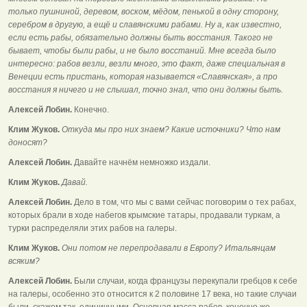
только пушниной, деревом, воском, мёдом, пенькой в одну сторону,
серебром в другую, а ещё и славянскими рабами. Ну а, как известно,
если есть рабы, обязательно должны быть восстания. Такого не
бывает, чтобы были рабы, и не было восстаний. Мне всегда было
интересно: рабов везли, везли много, это факт, даже специальная в
Венеции есть пристань, которая называется «Славянская», а про
восстания я ничего и не слышал, точно знал, что они должны быть.
Алексей Лобин.
Конечно.
Клим Жуков.
Откуда мы про них знаем? Какие источники? Что нам
доносят?
Алексей Лобин.
Давайте начнём немножко издали.
Клим Жуков.
Давай.
Алексей Лобин.
Дело в том, что мы с вами сейчас поговорим о тех рабах,
которых брали в ходе набегов крымские татары, продавали туркам, а
турки распределяли этих рабов на галеры.
Клим Жуков.
Они потом не перепродавали в Европу? Итальянцам
всяким?
Алексей Лобин.
Были случаи, когда французы перекупали гребцов к себе
на галеры, особенно это относится к 2 половине 17 века, но такие случаи
были, скажем так, единичными. Основная масса рабов, конечно же,