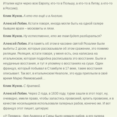
Италии идти через всю Европу, кто-то в Польшу, а кто-то в Литву, а кто-то
в Россию).
Клим Жуков.
А кто-то ещё и в Англию.
Алексей Лобин.
Кстати говоря, иногда могли быть на одной галере
бывшие враги – московиты и ляхи.
Клим Жуков.
Ну естественно, кто же там будет разбираться?
Алексей Лобин.
И в память об этом в часовне святой Розалии были
выбиты 2 доски, которые рассказывали об этом сражении, это помимо
реляции. Реляция, кстати говоря, у меня есть, она написана на
итальянском, которая подробна расписывала это восстание. Были и
неудачные восстания, и тут я упомяну о восстаниях на суше. Один
француз, который побывал в Стамбуле в 17 веке, такие восстания
описывает. Так вот, в итальянском Неаполе, это куда приплыли в своё
время Марко Якимовський…
Клим Жуков.
С братвой.
Алексей Лобин.
Через 2 года, в 1630 году, турки зашли в этот порт, ну,
очевидно, имели право, чтобы запастись провизией, купить провизию, и в
качестве носильщиков использовали галерных рабов, конечно же. И вот
француз этот пишет, цитирую:
«У Первиса - бея Андроса и Сиры было немало рабов, а его галера