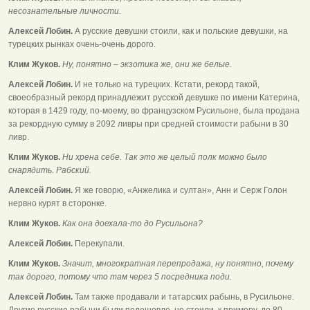
несознательные личности.
Алексей Лобин.
А русские девушки стоили, как и польские девушки, на
турецких рынках очень-очень дорого.
Клим Жуков.
Ну, понятно – экзотика же, они же белые.
Алексей Лобин.
И не только на турецких. Кстати, рекорд такой,
своеобразный рекорд принадлежит русской девушке по имени Катерина,
которая в 1429 году, по-моему, во французском Русильоне, была продана
за рекордную сумму в 2092 ливры при средней стоимости рабыни в 30
ливр.
Клим Жуков.
Ни хрена себе. Так это же целый полк можно было
снарядить. Рабский.
Алексей Лобин.
Я же говорю, «Анжелика и султан», Анн и Серж Голон
нервно курят в сторонке.
Клим Жуков.
Как она доехала-то до Русильона?
Алексей Лобин.
Перекупали.
Клим Жуков.
Значит, многократная перепродажа, ну понятно, почему
так дорого, потому что там через 5 посредника поди.
Алексей Лобин.
Там также продавали и татарских рабынь, в Русильоне.
Другие русские рабыни были подешевле, но стоили, к примеру, до 80