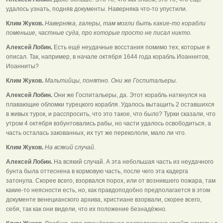
удалось узнать, подняв документы. Наверняка что-то упустили.
Клим Жуков.
Наверняка, галеры, там могли быть какие-то корабли
поменьше, частные суда, про которые просто не писал никто.
Алексей Лобин.
Есть ещё неудачные восстания помимо тех, которые я
описал. Так, например, в начале октября 1644 года корабль Иоаннитов,
Иоанниты?
Клим Жуков.
Мальтийцы, понятно. Они же Госпитальеры.
Алексей Лобин.
Они же Госпитальеры, да. Этот корабль наткнулся на
плавающие обломки турецкого корабля. Удалось вытащить 2 оставшихся
в живых турок, и расспросить, что это такое, что было? Турки сказали, что
утром 4 октября взбунтовались рабы, но части удалось освободиться, а
часть осталась закованных, их тут же перекололи, мало ли что.
Клим Жуков.
На всякий случай.
Алексей Лобин.
На всякий случай. А эта небольшая часть из неудачного
бунта была оттеснена в кормовую часть, после чего эта кадерга
затонула. Скорее всего, взорвался порох, или от возникшего пожара, там
какие-то неясности есть, но, как правдоподобно предполагается в этом
документе венецианского архива, христиане взорвали, скорее всего,
себя, так как они видели, что их положение безнадёжно.