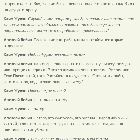
вопрос в масштабах, сколько было пленных там и сколько пленных было
по другую сторону.
Клим Жуков.
Слушай, а мы, например, когда воевали с литовцами, там
же, всем понятно, что больше половины – это были русские по
национальности, мы своих-то продавали, православных?
Алексей Лобин.
Если только контрабандным способом некоторые
отдельные…
Клим Жуков.
Индивидуумы несознательные.
Алексей Лобин.
Да, совершенно верно. Итак, основную массу гребцов
ина турецких галерах в 17 веке занимали именно русские. Русские как
Речи Посполитой, так и Российского государства. Стоили эти рабы,
кстати говоря, подешевше, знаешь, почему?
Клим Жуков.
Наверное, их много?
Алексей Лобин.
Не только поэтому.
Клим Жуков.
А почему?
Алексей Лобин.
Потому что считалось, что рутены – народ лживый и
хитрый, а лживость и хитрость рутенов заключается в том, что они
постоянно хотят убежать.
Клим Жуков.
Ах ты ж какие, просто негодяи, я бы сказал,