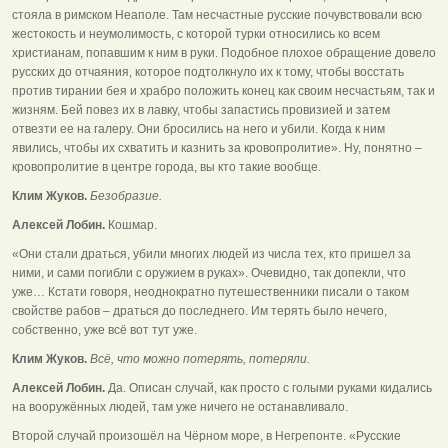
стояла в римском Неаполе. Там несчастные русские почувствовали всю
жестокость и неумолимость, с которой турки относились ко всем
христианам, попавшим к ним в руки. Подобное плохое обращение довело
русских до отчаяния, которое подтолкнуло их к тому, чтобы восстать
против тирании бея и храбро положить конец как своим несчастьям, так и
жизням. Бей повез их в лавку, чтобы запастись провизией и затем
отвезти ее на галеру. Они бросились на него и убили. Когда к ним
явились, чтобы их схватить и казнить за кровопролитие». Ну, понятно –
кровопролитие в центре города, вы кто такие вообще.
Клим Жуков.
Безобразие.
Алексей Лобин.
Кошмар.
«Они стали драться, убили многих людей из числа тех, кто пришел за
ними, и сами погибли с оружием в руках». Очевидно, так допекли, что
уже… Кстати говоря, неоднократно путешественники писали о таком
свойстве рабов – драться до последнего. Им терять было нечего,
собственно, уже всё вот тут уже.
Клим Жуков.
Всё, что можно потерять, потеряли.
Алексей Лобин.
Да. Описан случай, как просто с голыми руками кидались
на вооружённых людей, там уже ничего не останавливало.
Второй случай произошёл на Чёрном море, в Негрепонте. «Русские