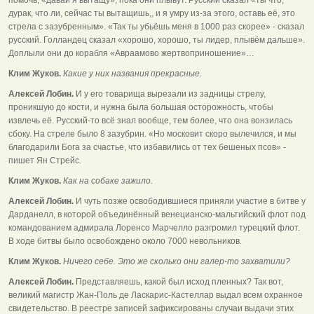
дурак, что ли, сейчас ты вытащишь,, и я умру из-за этого, оставь её, это
стрела с зазубренным». «Так ты убьёшь меня в 1000 раз скорее» - сказал
русский. Голландец сказал «хорошо, хорошо, ты лидер, плывём дальше».
Доплыли они до корабля «Авраамово жертвоприношение»…
Клим Жуков.
Какие у них названия прекрасные.
Алексей Лобин.
И у его товарища вырезали из задницы стрелу,
проникшую до кости, и нужна была большая осторожность, чтобы
извлечь её. Русский-то всё знал вообще, тем более, что она вонзилась
сбоку. На стреле было 8 зазубрин. «Но московит скоро вылечился, и мы
благодарили Бога за счастье, что избавились от тех бешеных псов» -
пишет Ян Стрейс.
Клим Жуков.
Как на собаке зажило.
Алексей Лобин.
И чуть позже освободившиеся приняли участие в битве у
Дарданелл, в которой объединённый венецианско-мальтийский флот под
командованием адмирала Лоренсо Марчелло разгромил турецкий флот.
В ходе битвы было освобождено около 7000 невольников.
Клим Жуков.
Ничего себе. Это же сколько они галер-то захватили?
Алексей Лобин.
Представляешь, какой был исход пленных? Так вот,
великий магистр Жан-Поль де Ласкарис-Кастеллар выдал всем охранное
свидетельство. В реестре записей зафиксированы случаи выдачи этих