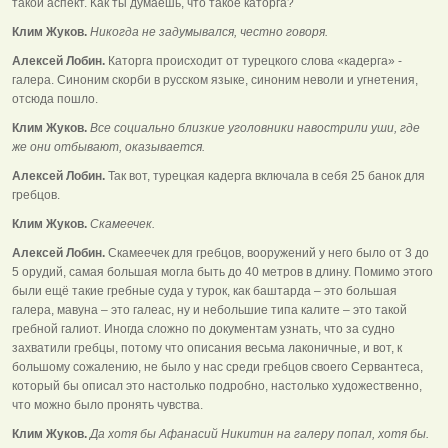
такой аспект. Как ты думаешь, что такое каторга?
Клим Жуков.
Никогда не задумывался, честно говоря.
Алексей Лобин.
Каторга происходит от турецкого слова «кадерга» -
галера. Синоним скорби в русском языке, синоним неволи и угнетения,
отсюда пошло.
Клим Жуков.
Все социально близкие уголовники навострили уши, где
же они отбывают, оказывается.
Алексей Лобин.
Так вот, турецкая кадерга включала в себя 25 банок для
гребцов.
Клим Жуков.
Скамеечек.
Алексей Лобин.
Скамеечек для гребцов, вооружений у него было от 3 до
5 орудий, самая большая могла быть до 40 метров в длину. Помимо этого
были ещё такие гребные суда у турок, как баштарда – это большая
галера, мавуна – это галеас, ну и небольшие типа калите – это такой
гребной галиот. Иногда сложно по документам узнать, что за судно
захватили гребцы, потому что описания весьма лаконичные, и вот, к
большому сожалению, не было у нас среди гребцов своего Сервантеса,
который бы описал это настолько подробно, настолько художественно,
что можно было пронять чувства.
Клим Жуков.
Да хотя бы Афанасий Никитин на галеру попал, хотя бы.