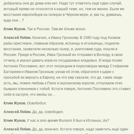
добрались они до дома или нет. Надо тут отметить ещё один случай,
который прямо не относится к нашей теме, но, тем не менее. Были же
восстания европейцев на галерах в Чёрном море, и, как ты, думаешь,
куда они…?
Клим Жуков.
Так в Россию. Там же ближе всего.
Алексей Лобин.
Конечно, к Ивану Грозному. В 1580 году под Азовом
рабы-христиане, главным образом, испанцы и итальянцы, подняли
восстание, захватили несколько галер, и, уничтожив суда, пошли в
Россию. Придя в Россию, Иван Грозный их отправил в Вологду, в свою
отчину, и указал давать корм из государевых кладовых. И когда позже
Антонио Поссевино, вот этот посредник в переговорах между Стефаном
Баторием и Иваном Грозным, узнав об этом, обратился к царю с
просьбой их вернуть в Европу, на что ему сказали, что да, такие люди
есть, мы, помня любовь к Папе и ишпанскому королю, отпускаем этих
бывших пленников с тобой. Кстати говоря, Антонио Поссевино это ставил
себе в заслуги, что якобы он…
Клим Жуков.
Освободил.
Алексей Лобин.
Да, да, освободил.
Клим Жуков.
У нас в это время Филипп II был в Испании, да?
Алексей Лобин.
Да, да, конечно. Кстати говоря, надо заметить ещё один