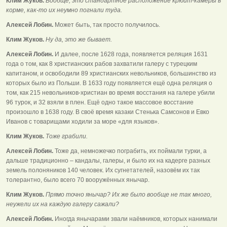
Клим Жуков.
Вообще, это стандартное расположение крюйт-камеры в
корме, как-то их неумно погнали туда.
Алексей Лобин.
Может быть, так просто получилось.
Клим Жуков.
Ну да, это же бывает.
Алексей Лобин.
И далее, после 1628 года, появляется реляция 1631
года о том, как 8 христианских рабов захватили галеру с турецким
капитаном, и освободили 89 христианских невольников, большинство из
которых было из Польши. В 1633 году появляется ещё одна реляция о
том, как 215 невольников-христиан во время восстания на галере убили
96 турок, и 32 взяли в плен. Ещё одно такое массовое восстание
произошло в 1638 году. В своё время казаки Стенька Самсонов и Евко
Иванов с товарищами ходили за море «для языков».
Клим Жуков.
Тоже грабили.
Алексей Лобин.
Тоже да, немножечко пограбить, их поймали турки, а
дальше традиционно – кандалы, галеры, и было их на кадерге разных
земель полоняников 140 человек. Их сугнетателей, назовём их так
толерантно, было всего 70 вооружённых янычар.
Клим Жуков.
Прямо точно янычар? Их же было вообще не так много,
неужели их на каждую галеру сажали?
Алексей Лобин.
Иногда янычарами звали наёмников, которых нанимали