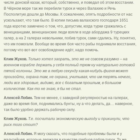
числе донской казак, который, собственно, и поведал об этом восстании.
В Чёрном море так же перебили турок и через Валахию и Речь
Посполитую дошли до Москвы. К сожалению, опять подробности от нас
ускользают, что там было. В копии письма валахского господаря 1651
года коротко замечено о том, что, допустим, когда турки сражались с
венецианцами, венецианские люди взяли в ходе абордажа 9 турецких
галер, а на 2 галерах невольники, побив турок, сами сдались. Ну, понятно,
что им помогали. Вообще во время боя часто рабы поднимали восстания,
потому что вот-вот освобождение идёт, надо помочь.
Клим Жуков.
Только хотел заорать, это же не совсем разумно – на
военном корабле держать у себя полный трюм ну натурально готовой
пятой колонны. Это же в любую секунду какая-нибудь фигня может
произойти, охрана там, не охрана, учитывая, что им терять нечего,
люди все здоровые, видимо, все с богатым прошлым, в большом
количестве. Как-то не знаю, я бы не стал.
Алексей Лобин.
Тем не менее, с завидной регулярностью на галерах,
даже во время боя, поднимались бунты, ну а что делать, да… наверное,
так было удобно держать рабочую силу.
Клим Жуков.
Т.е. посчитали экономическую выгоду и прикинули, что
риск того стоит?
Алексей Лобин.
Я могу сказать, что подобные проблемы были и у
мальтийцев, которые держали в качестве гребцов рабов-турок. То же