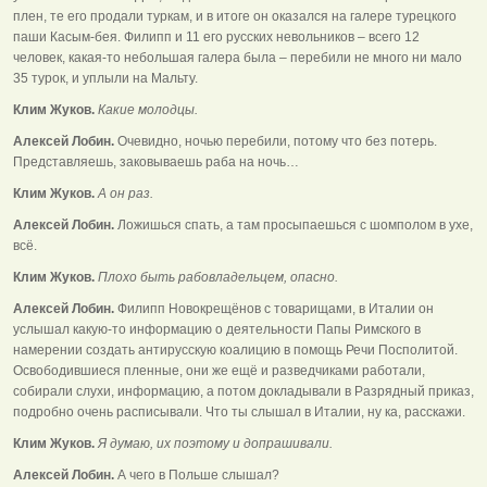
плен, те его продали туркам, и в итоге он оказался на галере турецкого
паши Касым-бея. Филипп и 11 его русских невольников – всего 12
человек, какая-то небольшая галера была – перебили не много ни мало
35 турок, и уплыли на Мальту.
Клим Жуков.
Какие молодцы.
Алексей Лобин.
Очевидно, ночью перебили, потому что без потерь.
Представляешь, заковываешь раба на ночь…
Клим Жуков.
А он раз.
Алексей Лобин.
Ложишься спать, а там просыпаешься с шомполом в ухе,
всё.
Клим Жуков.
Плохо быть рабовладельцем, опасно.
Алексей Лобин.
Филипп Новокрещёнов с товарищами, в Италии он
услышал какую-то информацию о деятельности Папы Римского в
намерении создать антирусскую коалицию в помощь Речи Посполитой.
Освободившиеся пленные, они же ещё и разведчиками работали,
собирали слухи, информацию, а потом докладывали в Разрядный приказ,
подробно очень расписывали. Что ты слышал в Италии, ну ка, расскажи.
Клим Жуков.
Я думаю, их поэтому и допрашивали.
Алексей Лобин.
А чего в Польше слышал?