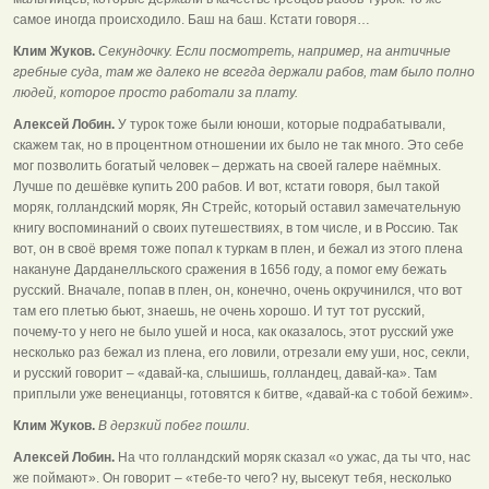
самое иногда происходило. Баш на баш. Кстати говоря…
Клим Жуков.
Секундочку. Если посмотреть, например, на античные
гребные суда, там же далеко не всегда держали рабов, там было полно
людей, которое просто работали за плату.
Алексей Лобин.
У турок тоже были юноши, которые подрабатывали,
скажем так, но в процентном отношении их было не так много. Это себе
мог позволить богатый человек – держать на своей галере наёмных.
Лучше по дешёвке купить 200 рабов. И вот, кстати говоря, был такой
моряк, голландский моряк, Ян Стрейс, который оставил замечательную
книгу воспоминаний о своих путешествиях, в том числе, и в Россию. Так
вот, он в своё время тоже попал к туркам в плен, и бежал из этого плена
накануне Дарданелльского сражения в 1656 году, а помог ему бежать
русский. Вначале, попав в плен, он, конечно, очень окручинился, что вот
там его плетью бьют, знаешь, не очень хорошо. И тут тот русский,
почему-то у него не было ушей и носа, как оказалось, этот русский уже
несколько раз бежал из плена, его ловили, отрезали ему уши, нос, секли,
и русский говорит – «давай-ка, слышишь, голландец, давай-ка». Там
приплыли уже венецианцы, готовятся к битве, «давай-ка с тобой бежим».
Клим Жуков.
В дерзкий побег пошли.
Алексей Лобин.
На что голландский моряк сказал «о ужас, да ты что, нас
же поймают». Он говорит – «тебе-то чего? ну, высекут тебя, несколько