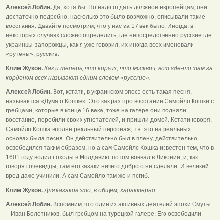
Алексей Лобин.
Да, хотя бы. Но надо отдать должное европейцам, они
достаточно подробно, насколько это было возможно, описывали такие
восстания. Давайте посмотрим, что у нас за 17 век было. Иногда, в
некоторых случаях сложно определить, где непосредственно русские где
украинцы-запорожцы, как я уже говорил, их иногда всех именовали
«рутены», русские.
Клим Жуков.
Как и теперь, что киргиз, что москвич, вот где-то там за
кордоном всех называют одним словом «русские».
Алексей Лобин.
Вот, кстати, в украинском эпосе есть такая песня,
называется «Дума о Кошке». Это как раз про восстание Самойло Кошки с
гребцами, которые в конце 16 века, тоже на галере они подняли
восстание, перебили своих угнетателей, и пришли домой. Кстати говоря,
Самойло Кошка вполне реальный персонаж, т.е. это на реальных
основах была песня. Он действительно был в плену, действительно
освободился таким образом, но а сам Самойло Кошка известен тем, что в
1601 году водил походы в Молдавию, потом воевал в Ливонии, и, как
говорят очевидцы, там его казаки ничего доброго не сделали. И великий
вред даже учинили. А сам Самойло там же и погиб.
Клим Жуков.
Для казаков это, в общем, характерно.
Алексей Лобин.
Вспомним, что один из активных деятелей эпохи Смуты
– Иван Болотников, был гребцом на турецкой галере. Его освободили