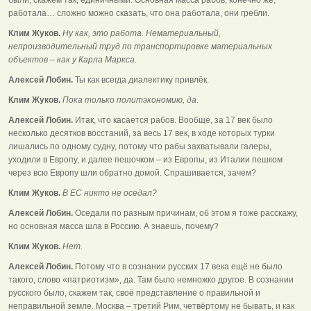
работала… сложно можно сказать, что она работала, они гребли.
Клим Жуков.
Ну как, это работа. Нематериальный,
непроизводительный труд по транспортировке материальных
объектов – как у Карла Маркса.
Алексей Лобин.
Ты как всегда диалектику привлёк.
Клим Жуков.
Пока только политэкономию, да.
Алексей Лобин.
Итак, что касается рабов. Вообще, за 17 век было
несколько десятков восстаний, за весь 17 век, в ходе которых турки
лишались по одному судну, потому что рабы захватывали галеры,
уходили в Европу, и далее пешочком – из Европы, из Италии пешком
через всю Европу шли обратно домой. Спрашивается, зачем?
Клим Жуков.
В ЕС никто не оседал?
Алексей Лобин.
Оседали по разным причинам, об этом я тоже расскажу,
но основная масса шла в Россию. А знаешь, почему?
Клим Жуков.
Нет.
Алексей Лобин.
Потому что в сознании русских 17 века ещё не было
такого, слово «патриотизм», да. Там было немножко другое. В сознании
русского было, скажем так, своё представление о правильной и
неправильной земле. Москва – третий Рим, четвёртому не бывать, и как