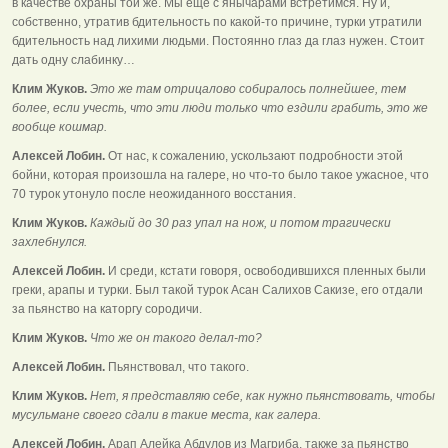
в качестве охраны той же. Мы ещё с янычарами встретимся. Ну и,
собственно, утратив бдительность по какой-то причине, турки утратили
бдительность над лихими людьми. Постоянно глаз да глаз нужен. Стоит
дать одну слабинку…
Клим Жуков.
Это же там отрицалово собиралось полнейшее, тем
более, если учесть, что эти люди только что ездили грабить, это же
вообще кошмар.
Алексей Лобин.
От нас, к сожалению, ускользают подробности этой
бойни, которая произошла на галере, но что-то было такое ужасное, что
70 турок утонуло после неожиданного восстания.
Клим Жуков.
Каждый до 30 раз упал на нож, и потом трагически
захлебнулся.
Алексей Лобин.
И среди, кстати говоря, освободившихся пленных были
греки, арапы и турки. Был такой турок Асан Салихов Сакизе, его отдали
за пьянство на каторгу сородичи.
Клим Жуков.
Что же он такого делал-то?
Алексей Лобин.
Пьянствовал, что такого.
Клим Жуков.
Нет, я представляю себе, как нужно пьянствовать, чтобы
мусульмане своего сдали в такие места, как галера.
Алексей Лобин.
Арап Алейка Абдулов из Магриба, также за пьянство