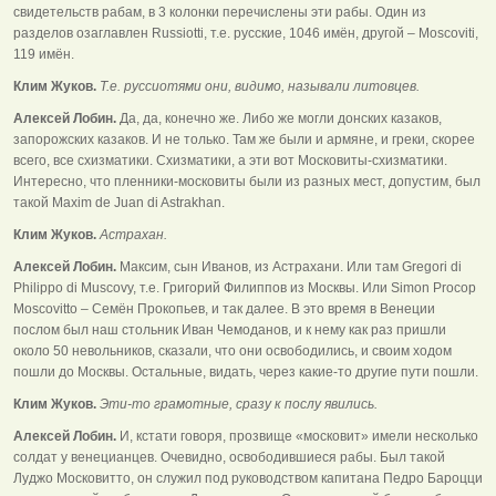
свидетельств рабам, в 3 колонки перечислены эти рабы. Один из
разделов озаглавлен Russiotti, т.е. русские, 1046 имён, другой – Moscoviti,
119 имён.
Клим Жуков.
Т.е. руссиотями они, видимо, называли литовцев.
Алексей Лобин.
Да, да, конечно же. Либо же могли донских казаков,
запорожских казаков. И не только. Там же были и армяне, и греки, скорее
всего, все схизматики. Схизматики, а эти вот Московиты-схизматики.
Интересно, что пленники-московиты были из разных мест, допустим, был
такой Maxim de Juan di Astrakhan.
Клим Жуков.
Астрахан.
Алексей Лобин.
Максим, сын Иванов, из Астрахани. Или там Gregori di
Philippo di Muscovy, т.е. Григорий Филиппов из Москвы. Или Simon Procop
Moscovitto – Семён Прокопьев, и так далее. В это время в Венеции
послом был наш стольник Иван Чемоданов, и к нему как раз пришли
около 50 невольников, сказали, что они освободились, и своим ходом
пошли до Москвы. Остальные, видать, через какие-то другие пути пошли.
Клим Жуков.
Эти-то грамотные, сразу к послу явились.
Алексей Лобин.
И, кстати говоря, прозвище «московит» имели несколько
солдат у венецианцев. Очевидно, освободившиеся рабы. Был такой
Луджо Московитто, он служил под руководством капитана Педро Бароцци