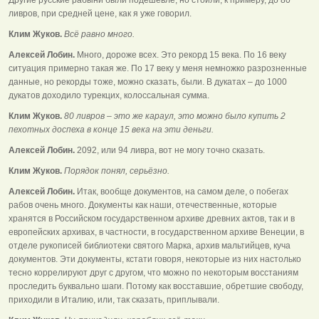
ливров, при средней цене, как я уже говорил.
Клим Жуков.
Всё равно много.
Алексей Лобин.
Много, дороже всех. Это рекорд 15 века. По 16 веку
ситуация примерно такая же. По 17 веку у меня немножко разрозненные
данные, но рекорды тоже, можно сказать, были. В дукатах – до 1000
дукатов доходило турекцих, колоссальная сумма.
Клим Жуков.
80 ливров – это же караул, это можно было купить 2
пехотных доспеха в конце 15 века на эти деньги.
Алексей Лобин.
2092, или 94 ливра, вот не могу точно сказать.
Клим Жуков.
Порядок понял, серьёзно.
Алексей Лобин.
Итак, вообще документов, на самом деле, о побегах
рабов очень много. Документы как наши, отечественные, которые
хранятся в Российском государственном архиве древних актов, так и в
европейских архивах, в частности, в государственном архиве Венеции, в
отделе рукописей библиотеки святого Марка, архив мальтийцев, куча
документов. Эти документы, кстати говоря, некоторые из них настолько
тесно коррелируют друг с другом, что можно по некоторым восстаниям
проследить буквально шаги. Потому как восставшие, обретшие свободу,
приходили в Италию, или, так сказать, приплывали.