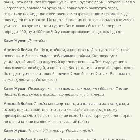
рабы, - это опять тот же француз пишет, - русские рабы, находившиеся в
Негрепонте, завладели оружием и попытались захватить город,
встретили неожиданно ожесточенное сопротивление и сражались до
последней капли крови. На месте сражения осталось порядка восьмисот
убитых – как русских, так и турок». Восставших было с 2 галер, т.е.
порядка 400, ну и 400 с собой унесли сражавшиеся до последнего.
Клим Жуков.
Достойно.
Алексей Лобин.
Да. Ну и, в общем, я повторюсь. Для турок славянские
невольники были самыми проблемными рабами. Как писал уже
упомянутый мной французский путешественник: «Поэтому русские и
наслаждаясь свободой, и попав в рабство, так или иначе не переставали
быть для турков постоянной причиной для беспокойства». Я напомню,
самая дешёвая рабочая сила.
Клим Жуков.
Поэтому их и загоняли на галеры, что дёшево. Там же
должна быть очень серьёзная смертность, на галерах.
Алексей Лобин.
Серьёзная смертность, и заковывали их в кандалы, и
охрану приставляли, но по статистике, забегая вперёд, я скажу –
примерно каждые 4-5 лет в течение всего 17 века турецкий флот терял
по одной галере именно из-за восстаний рабов.
Клим Жуков.
То есть 20 галер приблизительно?
Алексей Лобин.
Даже больше. Это то, что мы знаем, это то, что ещё