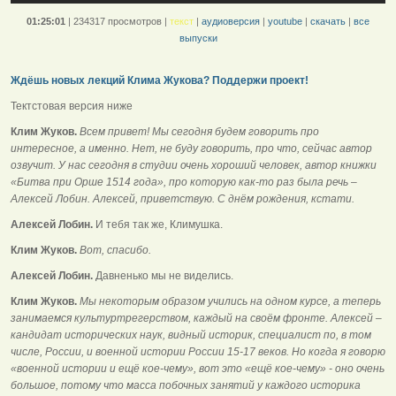
01:25:01
|
234317 просмотров
|
текст
|
аудиоверсия
|
youtube
|
скачать
|
все
выпуски
Ждёшь новых лекций Клима Жукова? Поддержи проект!
Тектстовая версия ниже
Клим Жуков.
Всем привет! Мы сегодня будем говорить про
интересное, а именно. Нет, не буду говорить, про что, сейчас автор
озвучит. У нас сегодня в студии очень хороший человек, автор книжки
«Битва при Орше 1514 года», про которую как-то раз была речь –
Алексей Лобин. Алексей, приветствую. С днём рождения, кстати.
Алексей Лобин.
И тебя так же, Климушка.
Клим Жуков.
Вот, спасибо.
Алексей Лобин.
Давненько мы не виделись.
Клим Жуков.
Мы некоторым образом учились на одном курсе, а теперь
занимаемся культуртрегерством, каждый на своём фронте. Алексей –
кандидат исторических наук, видный историк, специалист по, в том
числе, России, и военной истории России 15-17 веков. Но когда я говорю
«военной истории и ещё кое-чему», вот это «ещё кое-чему» - оно очень
большое, потому что масса побочных занятий у каждого историка