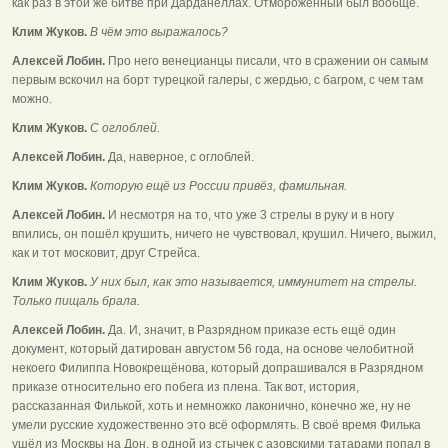
как раз в этой же битве при Дарданеллах. Отмороженный был вообще.
Клим Жуков.
В чём это выражалось?
Алексей Лобин.
Про него венецианцы писали, что в сражении он самым
первым вскочил на борт турецкой галеры, с жердью, с багром, с чем там
можно.
Клим Жуков.
С оглоблей.
Алексей Лобин.
Да, наверное, с оглоблей.
Клим Жуков.
Которую ещё из России привёз, фамильная.
Алексей Лобин.
И несмотря на то, что уже 3 стрелы в руку и в ногу
впились, он пошёл крушить, ничего не чувствовал, крушил. Ничего, выжил,
как и тот московит, друг Стрейса.
Клим Жуков.
У них был, как это называется, иммунитет на стрелы.
Только пищаль брала.
Алексей Лобин.
Да. И, значит, в Разрядном приказе есть ещё один
документ, который датирован августом 56 года, на основе челобитной
некоего Филиппа Новокрещёнова, который допрашивался в Разрядном
приказе относительно его побега из плена. Так вот, история,
рассказанная Филькой, хоть и немножко лаконично, конечно же, ну не
умели русские художественно это всё оформлять. В своё время Филька
ушёл из Москвы на Дон, в одной из стычек с азовскими татарами попал в