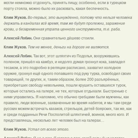
могли немножко отдохнуть, принять пищу, особенно, если в турецком
порту стояла, можно было их расковать, какая беспечность.
Клим Жуков.
Во-первых, это вынужденно, потому что нельзя человека
держать в кандалах всё время, там же будут пролежни, заражение
крови, и безвременная утрата ценного инструмента, т.е. раба.
Алексей Лобин.
Они сравнительно дёшево стоили.
Клим Жуков.
Тем не менее, деньги на дороге не валяются.
Алексей Лобин.
Так вот, этот шляхтич из Подолья, вооружившись
поленом, пришёл на камбуз, и недолго думая грохнул кока, завладел
тесаком, а это подробно в реляции расписано, захватил холодное
оружие, грохнул ещё одного попавшего под руку турка, освободил своих
товарищей, те других, и, таким образом, более 200 разъярённых,
приобретших свободу невольника, пошли крушить оставшихся турок,
которые остались на галере, не тех, которые отдыхали. Быстренько с
ними управились. Я напомню, что обычно гребцами были мужчины, как
правило, люди военные, захваченные во время набегов, и мы там среди
русских можем встречать казаков, стрельцов, детей боярских, так же, как
и среди подданных Речи Посполитой шляхтичей, воинов, много кого. И
представляешь, несколько лет человек был на галерах…
Клим Жуков.
Устал от всего этого.