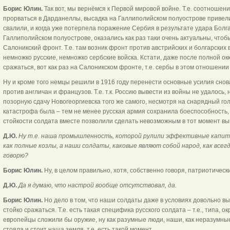
Борис Юлин.
Так вот, мы вернёмся к Первой мировой войне. Т.е. соотношен
прорваться в Дарданеллы, высадка на Галлиполийском полуострове привели к
свалили, и когда уже потерпела поражение Сербия в результате удара Болга
Галлиполийском полуострове, оказались как раз таки очень актуальны, чтоб
Салоникский фронт. Т.е. там возник фронт против австрийских и болгарских 
немножко русские, немножко сербские войска. Кстати, даже после полной 
сражаться, вот как раз на Салоникском фронте, т.е. сербы в этом отношени
Ну и кроме того немцы решили в 1916 году перенести основные усилия снова
против англичан и французов. Т.е. т.к. Россию вывести из войны не удалось,
позорную сдачу Новогеоргиевска того же самого, несмотря на снарядный гол
катастрофа была – тем не менее русская армия сохранила боеспособность, 
стойкости солдата вместе позволили сделать невозможным в тот момент вы
Д.Ю.
Ну т.е. наша промышленность, которой рулили эффективные капита
как полные козлы, а наши солдаты, каковые являют собой народ, как всегд
говорю?
Борис Юлин.
Ну, в целом правильно, хотя, собственно говоря, патриотическ
Д.Ю.
Да я думаю, что настрой вообще отсутствовал, да.
Борис Юлин.
Но дело в том, что наши солдаты даже в условиях довольно 
стойко сражаться. Т.е. есть такая специфика русского солдата – т.е., типа, 
европейцы сложили бы оружие, ну как разумные люди, наши, как неразумны
стояла и стоит наша земля, т.е. есть такой момент.