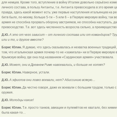
для немцев. Кроме того, вступление в войну Италии довольно серьёзно изм
личного состава, в пользу Антанты, т.е. Антанта превосходила в это время 
правда, здесь какой момент есть: уже первые наступления итальянцев на рек
битв было, по-моему, больше 5-ти – 5 или 6 – в Первую мировую войну, так в
армия не способна прорвать оборону австрияков, не способна наступать, 
превосходство. Т.е. вот здесь численность возросла сильно, а преимущество
Д.Ю.
А это от чего зависит – от личного состава или от командиров? Т
или и то, и другое вместе?
Борис Юлин.
Я думаю, что здесь сказывалась и нехватка военных традиций, 
том, что итальянская армия почему-то не «зажигала» ни в Первую мировую в
Крымскую войну, где она под названием «Сардинская армия» участвовала.
Д.Ю.
Может, они в Древнем Риме навоевались, и больше не хотят?
Борис Юлин.
Наверное, устали.
Д.Ю.
А эфиопов они ловко воевали, нет? Абиссинию всякую…
Борис Юлин.
Да честно говоря, даже их воевали с большим трудом, только 
оружия.
Д.Ю.
Молодцы какие!
Борис Юлин.
Т.е. просто танков, авиации и пулемётов не хватало, без химии
была какая-то…