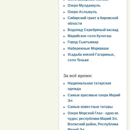
Озеро Мулдаккуль
Озеро Аслыкуль
Сибирский тракт в Кировской
области
Водопад Серебряный каскад
Марийское село Кулегаш
Город Сыктывкар
Набережные Моркваши
Усадьба князей Гагариных,
село Теньки
За всё время:
Национальная татарская
одежда
Самые красивые озера Марий
Эл
Самые известные татары
Озеро Морской Глаз - одно из
чудес республики Марий Эл.
Волжский район, Республика
Марий Эл