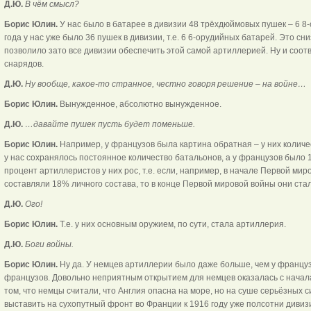
Д.Ю.
В чём смысл?
Борис Юлин.
У нас было в батарее в дивизии 48 трёхдюймовых пушек – 6 8
года у нас уже было 36 пушек в дивизии, т.е. 6 6-орудийных батарей. Это с
позволило зато все дивизии обеспечить этой самой артиллерией. Ну и соот
снарядов.
Д.Ю.
Ну вообще, какое-то странное, честно говоря решение – на войне…
Борис Юлин.
Вынужденное, абсолютно вынужденное.
Д.Ю.
…давайте пушек пусть будет поменьше.
Борис Юлин.
Например, у французов была картина обратная – у них количес
у нас сохранялось постоянное количество батальонов, а у французов было 1
процент артиллеристов у них рос, т.е. если, например, в начале Первой м
составляли 18% личного состава, то в конце Первой мировой войны они стал
Д.Ю.
Ого!
Борис Юлин.
Т.е. у них основным оружием, по сути, стала артиллерия.
Д.Ю.
Боги войны.
Борис Юлин.
Ну да. У немцев артиллерии было даже больше, чем у французов
французов. Довольно неприятным открытием для немцев оказалась с начала
том, что немцы считали, что Англия опасна на море, но на суше серьёзных си
выставить на сухопутный фронт во Франции к 1916 году уже полсотни диви