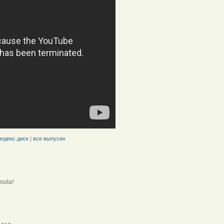
яндекс.диск
|
все выпуски
года!