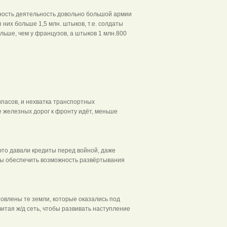
ожность деятельность довольно большой армии
 них больше 1,5 млн. штыков, т.е. солдаты
больше, чем у французов, а штыков 1 млн.800
ипасов, и нехватка транспортных
е железных дорог к фронту идёт, меньше
 это давали кредиты перед войной, даже
бы обеспечить возможность развёртывания
товлены те земли, которые оказались под
итая ж/д сеть, чтобы развивать наступление