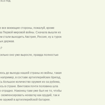
915 год.
уже все воюющие стороны, пожалуй, кроме
ала Первой мировой войны. Сначала вышли из
 стали выходить Австрия, Россия, ну а турок
ных держав.
а?
о сильно оно уже выросло, правда полностью
алось до выхода нашей страны из войны, такая
например, в составе артиллерийских бригад,
сь большое количество оружия из-за рубежа,
сь в стране. Винтовок почти половина шла
о отрадно. Наконец-таки уже был не то, чтобы
 скомпенсировать нехватку как орудий, так и
ие оружий в артиллерийской батарее.