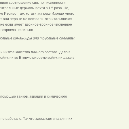
енило соотношение сил, по численности
центральные державы почти в 1,5 раза. Но,
е Изонцо, там, кстати, на реке Изонцо много
от они первые же показали, что итальянская
даже если имеет двойное-тройное численное
 возросло не сильно.
русливые командиры или трусливые солдаты,
и низкое качество личного состава. Дело в
ойну, ни во Вторую мировую войну, ни даже в
с помощью танков, авиации и химического
 не работало. Так что здесь картина для них