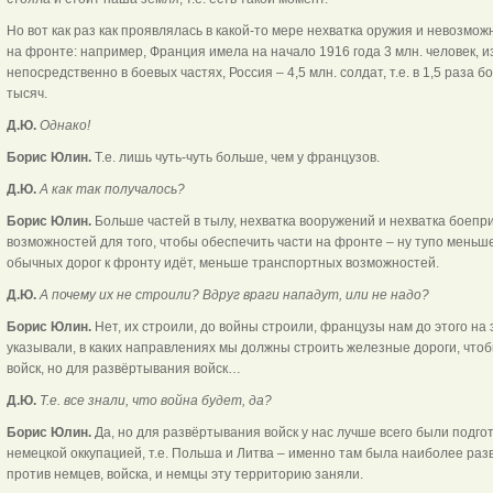
Но вот как раз как проявлялась в какой-то мере нехватка оружия и невозм
на фронте: например, Франция имела на начало 1916 года 3 млн. человек, из
непосредственно в боевых частях, Россия – 4,5 млн. солдат, т.е. в 1,5 раза 
тысяч.
Д.Ю.
Однако!
Борис Юлин.
Т.е. лишь чуть-чуть больше, чем у французов.
Д.Ю.
А как так получалось?
Борис Юлин.
Больше частей в тылу, нехватка вооружений и нехватка боепр
возможностей для того, чтобы обеспечить части на фронте – ну тупо меньш
обычных дорог к фронту идёт, меньше транспортных возможностей.
Д.Ю.
А почему их не строили? Вдруг враги нападут, или не надо?
Борис Юлин.
Нет, их строили, до войны строили, французы нам до этого на
указывали, в каких направлениях мы должны строить железные дороги, что
войск, но для развёртывания войск…
Д.Ю.
Т.е. все знали, что война будет, да?
Борис Юлин.
Да, но для развёртывания войск у нас лучше всего были подго
немецкой оккупацией, т.е. Польша и Литва – именно там была наиболее разв
против немцев, войска, и немцы эту территорию заняли.