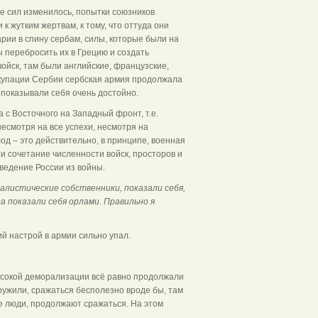
ие сил изменилось, попытки союзников
 жутким жертвам, к тому, что оттуда они
рии в спину сербам, силы, которые были на
ы перебросить их в Грецию и создать
войск, там были английские, французские,
оккупации Сербии сербская армия продолжала
и показывали себя очень достойно.
 с Восточного на Западный фронт, т.е.
 несмотря на все успехи, несмотря на
од – это действительно, в принципе, военная
и сочетание численности войск, просторов и
ведение России из войны.
листические собственники, показали себя,
а показали себя орлами. Правильно я
ий настрой в армии сильно упал.
высокой деморализации всё равно продолжали
окружили, сражаться бесполезно вроде бы, там
е люди, продолжают сражаться. На этом