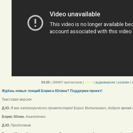
53:25
|
169407 просмотров
|
текст
|
аудиоверсия
|
youtube
|
Ждёшь новых лекций Бориса Юлина? Поддержи проект!
Текстовая версия:
Д.Ю.
Я вас категорически приветствую! Борис Витальевич, доброе время 
Борис Юлин.
Аналогично.
Д.Ю.
Продолжим.