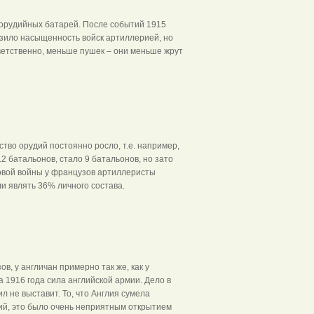
-орудийных батарей. После событий 1915
низило насыщенность войск артиллерией, но
ветственно, меньше пушек – они меньше жрут
тво орудий постоянно росло, т.е. например,
2 батальонов, стало 9 батальонов, но зато
ировой войны у французов артиллеристы
и являть 36% личного состава.
, у англичан примерно так же, как у
 1916 года сила английской армии. Дело в
л не выставит. То, что Англия сумела
зий, это было очень неприятным открытием