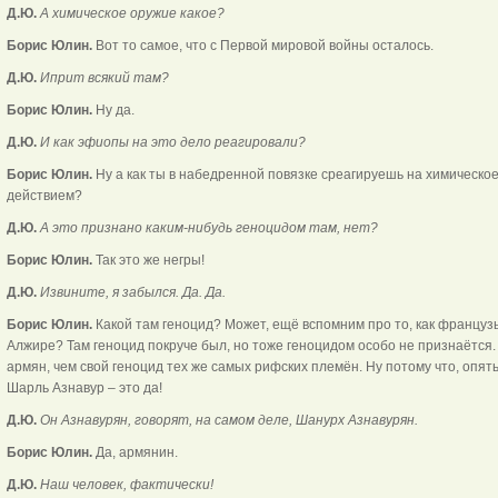
Д.Ю.
А химическое оружие какое?
Борис Юлин.
Вот то самое, что с Первой мировой войны осталось.
Д.Ю.
Иприт всякий там?
Борис Юлин.
Ну да.
Д.Ю.
И как эфиопы на это дело реагировали?
Борис Юлин.
Ну а как ты в набедренной повязке среагируешь на химическо
действием?
Д.Ю.
А это признано каким-нибудь геноцидом там, нет?
Борис Юлин.
Так это же негры!
Д.Ю.
Извините, я забылся. Да. Да.
Борис Юлин.
Какой там геноцид? Может, ещё вспомним про то, как француз
Алжире? Там геноцид покруче был, но тоже геноцидом особо не признаётся
армян, чем свой геноцид тех же самых рифских племён. Ну потому что, опять
Шарль Азнавур – это да!
Д.Ю.
Он Азнавурян, говорят, на самом деле, Шанурх Азнавурян.
Борис Юлин.
Да, армянин.
Д.Ю.
Наш человек, фактически!