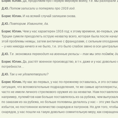
Борис Юлин.
Да, продолжим про Первую мировую войну, т.е. мы разобрали 1
Д.Ю.
Потом записали и потеряли про 1916 год.
Борис Юлин.
И на всякий случай запишем снова.
Д.Ю.
Повторим. Извините, да.
Борис Юлин.
Чем у нас характерен 1916 год: к этому времени, во-первых, 
Турции сумели преодолеть острую нехватку всего, которая была после нач
этой проблемы немцы, затем англичане с французами, с сильным опозданием
– у них никогда ничего и не было, т.е. это было слабое звено в оси централь
Д.Ю.
Т.е. экономика переходит на военные рельсы – так мы это поймём, д
Борис Юлин.
Да, растёт военное производство, в т.ч. даже и у нас довольн
потребности…
Д.Ю.
Так и не удовлетворили?
Борис Юлин.
Ну как: во-первых, у нас по-прежнему оставалась, и это остав
ситуация, что вспомогательные подразделения, те же самые артиллеристы, 
часто не имели личного стрелкового оружия из-за нехватки. Нам поставляло
например, пулемётов нам больше поставлялось из-за рубежа, чем выпускало
по заказам из-за рубежа, но больше половины делалось у нас – это уже был
избыток, но постоянное количество снарядов и патронов. Но для того, чтобы
снарядов, у нас пошли на такую довольно сомнительную меру, как сокращен