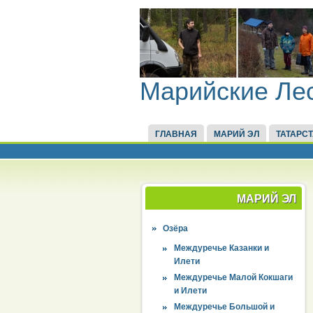
Марийские Ле
ГЛАВНАЯ
МАРИЙ ЭЛ
ТАТАРС
МАРИЙ ЭЛ
Озёра
Междуречье Казанки и
Илети
Междуречье Малой Кокшаги
и Илети
Междуречье Большой и