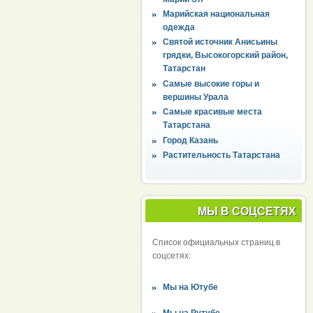
Марийская национальная
одежда
Святой источник Анисьины
грядки, Высокогорский район,
Татарстан
Самые высокие горы и
вершины Урала
Самые красивые места
Татарстана
Город Казань
Растительность Татарстана
МЫ В СОЦСЕТЯХ
Список официальных страниц в
соцсетях:
Мы на Ютубе
Мы на Рутубе