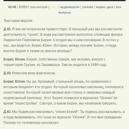
42:48
|
428857 просмотров
|
текст
|
аудиоверсия
|
youtube
|
яндекс.диск
|
все
выпуски
Текстовая версия:
Д.Ю.
Я вас категорически приветствую. В прошлый раз мы рассмотрели
деятельность “троек”. В ходе рассмотрения выползла зловещая фигура
Лаврентия Павловича Берии. Сегодня мы о нем поговорим. В гостях у
нас, как водится, Борис Юлин. Историк, между прочим. Борис, откуда
взялся Берия и зачем он взялся вообще?
Борис Юлин.
Берия, собственно говоря, как человек, взялся с
территории Грузии, из Закавказья. Там он родился в 1899 году.
Д.Ю.
Ровесник века фактически.
Борис Юлин.
Ну, да. Кровавый, страшный упырь, по сравнению с
которым бледнеет кто угодно. Который насиловал школьниц, пионерок и
спортсменок. Который залил кровью всю страну и смаковал каждый
подписанный приговор. Этот Берия появился в журналах “Огонек” во
время “перестройки”. Смотря, о каком Берии, мы начинаем говорить.
Д.Ю.
Мы будем рассматривать “обоих Берий”. Ты будешь рассказывать, а
я буду выкрикивать, что знаю из журнала “Огонек”. И что мне гражданин
Познер по телевизору рассказал.