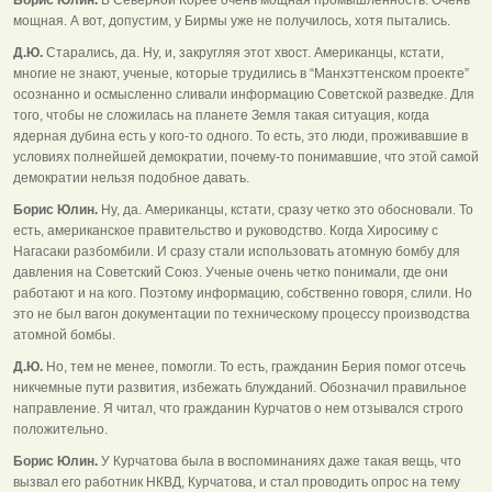
мощная. А вот, допустим, у Бирмы уже не получилось, хотя пытались.
Д.Ю.
Старались, да. Ну, и, закругляя этот хвост. Американцы, кстати,
многие не знают, ученые, которые трудились в “Манхэттенском проекте”
осознанно и осмысленно сливали информацию Советской разведке. Для
того, чтобы не сложилась на планете Земля такая ситуация, когда
ядерная дубина есть у кого-то одного. То есть, это люди, проживавшие в
условиях полнейшей демократии, почему-то понимавшие, что этой самой
демократии нельзя подобное давать.
Борис Юлин.
Ну, да. Американцы, кстати, сразу четко это обосновали. То
есть, американское правительство и руководство. Когда Хиросиму с
Нагасаки разбомбили. И сразу стали использовать атомную бомбу для
давления на Советский Союз. Ученые очень четко понимали, где они
работают и на кого. Поэтому информацию, собственно говоря, слили. Но
это не был вагон документации по техническому процессу производства
атомной бомбы.
Д.Ю.
Но, тем не менее, помогли. То есть, гражданин Берия помог отсечь
никчемные пути развития, избежать блужданий. Обозначил правильное
направление. Я читал, что гражданин Курчатов о нем отзывался строго
положительно.
Борис Юлин.
У Курчатова была в воспоминаниях даже такая вещь, что
вызвал его работник НКВД, Курчатова, и стал проводить опрос на тему