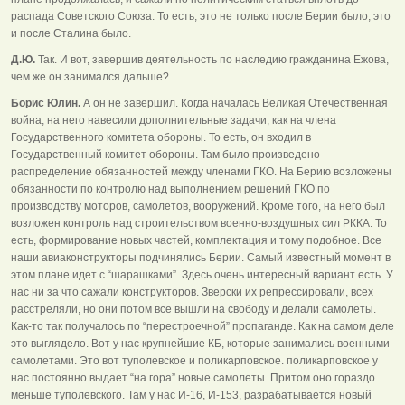
распада Советского Союза. То есть, это не только после Берии было, это
и после Сталина было.
Д.Ю.
Так. И вот, завершив деятельность по наследию гражданина Ежова,
чем же он занимался дальше?
Борис Юлин.
А он не завершил. Когда началась Великая Отечественная
война, на него навесили дополнительные задачи, как на члена
Государственного комитета обороны. То есть, он входил в
Государственный комитет обороны. Там было произведено
распределение обязанностей между членами ГКО. На Берию возложены
обязанности по контролю над выполнением решений ГКО по
производству моторов, самолетов, вооружений. Кроме того, на него был
возложен контроль над строительством военно-воздушных сил РККА. То
есть, формирование новых частей, комплектация и тому подобное. Все
наши авиаконструкторы подчинялись Берии. Самый известный момент в
этом плане идет с “шарашками”. Здесь очень интересный вариант есть. У
нас ни за что сажали конструкторов. Зверски их репрессировали, всех
расстреляли, но они потом все вышли на свободу и делали самолеты.
Как-то так получалось по “перестроечной” пропаганде. Как на самом деле
это выглядело. Вот у нас крупнейшие КБ, которые занимались военными
самолетами. Это вот туполевское и поликарповское. поликарповское у
нас постоянно выдает “на гора” новые самолеты. Притом оно гораздо
меньше туполевского. Там у нас И-16, И-153, разрабатывается новый