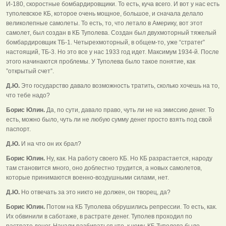
И-180, скоростные бомбардировщики. То есть, куча всего. И вот у нас есть
туполевское КБ, которое очень мощное, большое, и сначала делало
великолепные самолеты. То есть, то, что летало в Америку, вот этот
самолет, был создан в КБ Туполева. Создан был двухмоторный тяжелый
бомбардировщик ТБ-1. Четырехмоторный, в общем-то, уже “стратег”
настоящий, ТБ-3. Но это все у нас 1933 год идет. Максимум 1934-й. После
этого начинаются проблемы. У Туполева было такое понятие, как
”открытый счет”.
Д.Ю.
Это государство давало возможность тратить, сколько хочешь на то,
что тебе надо?
Борис Юлин.
Да, по сути, давало право, чуть ли не на эмиссию денег. То
есть, можно было, чуть ли не любую сумму денег просто взять под свой
паспорт.
Д.Ю.
И на что он их брал?
Борис Юлин.
Ну, как. На работу своего КБ. Но КБ разрастается, народу
там становится много, оно доблестно трудится, а новых самолетов,
которые принимаются военно-воздушными силами, нет.
Д.Ю.
Но отвечать за это никто не должен, он творец, да?
Борис Юлин.
Потом на КБ Туполева обрушились репрессии. То есть, как.
Их обвинили в саботаже, в растрате денег. Туполев проходил по
растрате денег. Начали разбираться что, к чему. КБ Туполева было