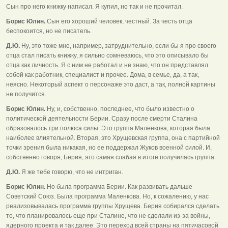
Сын про него книжку написал. Я купил, но так и не прочитал.
Борис Юлин.
Сын его хороший человек, честный. За честь отца
беспокоится, но не писатель.
Д.Ю.
Ну, это тоже мне, например, затруднительно, если бы я про своего
отца стал писать книжку, я сильно сомневаюсь, что это описывало бы
отца как личность. Я с ним не работал и не знаю, что он представлял
собой как работник, специалист и прочее. Дома, в семье, да, а так,
неясно. Некоторый аспект о персонаже это даст, а так, полной картины
не получится.
Борис Юлин.
Ну, и, собственно, последнее, что было известно о
политической деятельности Берии. Сразу после смерти Сталина
образовалось три полюса силы. Это группа Маленкова, которая была
наиболее влиятельной. Вторая, это Хрущевская группа, она с партийной
точки зрения была никакая, но ее поддержал Жуков военной силой. И,
собственно говоря, Берия, это самая слабая в итоге получилась группа.
Д.Ю.
Я же тебе говорю, что не интриган.
Борис Юлин.
Но была программа Берии. Как развивать дальше
Советский Союз. Была программа Маленкова. Но, к сожалению, у нас
реализовывалась программа группы Хрущева. Берия собирался сделать
то, что планировалось еще при Сталине, что не сделали из-за войны,
ядерного проекта и так далее. Это переход всей страны на пятичасовой