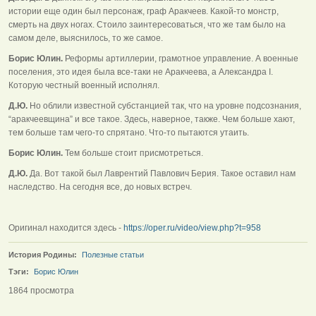
истории еще один был персонаж, граф Аракчеев. Какой-то монстр,
смерть на двух ногах. Стоило заинтересоваться, что же там было на
самом деле, выяснилось, то же самое.
Борис Юлин.
Реформы артиллерии, грамотное управление. А военные
поселения, это идея была все-таки не Аракчеева, а Александра I.
Которую честный военный исполнял.
Д.Ю.
Но облили известной субстанцией так, что на уровне подсознания,
“аракчеевщина” и все такое. Здесь, наверное, также. Чем больше хают,
тем больше там чего-то спрятано. Что-то пытаются утаить.
Борис Юлин.
Тем больше стоит присмотреться.
Д.Ю.
Да. Вот такой был Лаврентий Павлович Берия. Такое оставил нам
наследство. На сегодня все, до новых встреч.
Оригинал находится здесь -
https://oper.ru/video/view.php?t=958
История Родины:
Полезные статьи
Тэги:
Борис Юлин
1864 просмотра