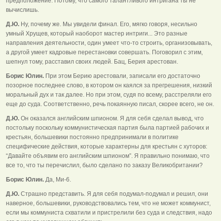
предположение. Потому, что самого талантливого интригана ты не
вычислишь.
Д.Ю.
Ну, почему же. Мы увидели финал. Его, мягко говоря, несильно
умный Хрущев, который наоборот мастер интриги... Это разные
направления деятельности, один умеет что-то строить, организовывать,
а другой умеет кадровые перестановки совершать. Поговорил с этим,
шепнул тому, расставил своих людей. Бац, Берия арестован.
Борис Юлин.
При этом Берию арестовали, записали его достаточно
позорное последнее слово, в котором он каялся за прегрешения, низкий
моральный дух и так далее. Но при этом, судя по всему, расстреляли его
еще до суда. Соответственно, речь покаянную писал, скорее всего, не он.
Д.Ю.
Он оказался английским шпионом. Я для себя сделал вывод, что
постольку поскольку коммунистическая партия была партией рабочих и
крестьян, большевики постоянно предпринимали в политике
специфические действия, которые характерны для крестьян с хуторов:
“Давайте объявим его английским шпионом”. Я правильно понимаю, что
все то, что ты перечислил, было сделано по заказу Великобритании?
Борис Юлин.
Да, Ми-6.
Д.Ю.
Страшно представить. Я для себя подумал-подумал и решил, они
наверное, большевики, руководствовались тем, что не может коммунист,
если мы коммуниста схватили и пристрелили без суда и следствия, надо