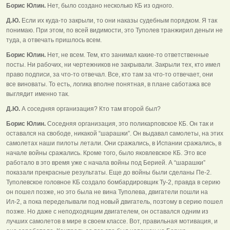
Борис Юлин.
Нет, было создано несколько КБ из одного.
Д.Ю.
Если их куда-то закрыли, то они наказы судебным порядком. Я так
понимаю. При этом, по всей видимости, это Туполев транжирил деньги не
туда, а отвечать пришлось всем.
Борис Юлин.
Нет, не всем. Тем, кто занимал какие-то ответственные
посты. Ни рабочих, ни чертежников не закрывали. Закрыли тех, кто имел
право подписи, за что-то отвечал. Все, кто там за что-то отвечает, они
все виноваты. То есть, логика вполне понятная, в плане саботажа все
выглядит именно так.
Д.Ю.
А соседняя организация? Кто там второй был?
Борис Юлин.
Соседняя организация, это поликарповское КБ. Он так и
оставался на свободе, никакой “шарашки”. Он выдавал самолеты, на этих
самолетах наши пилоты летали. Они сражались, в Испании сражались, в
начале войны сражались. Кроме того, было яковлевское КБ. Это все
работало в это время уже с начала войны под Берией. А “шарашки”
показали прекрасные результаты. Еще до войны были сделаны Пе-2.
Туполевское головное КБ создало бомбардировщик Ту-2, правда в серию
он пошел позже, но это была не вина Туполева, двигатели пошли на
Ил-2, а пока переделывали под новый двигатель, поэтому в серию пошел
позже. Но даже с неподходящим двигателем, он оставался одним из
лучших самолетов в мире в своем классе. Вот, правильная мотивация, и