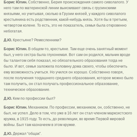
Борис Юлин.
Собственно, Берия происхождения самого сиволапого. У
него там по материнской линии выискивают связь с грузинскими
князьями, но учитывая, сколько в Грузии князей, у каждого сиволапого
крестьянина есть родственник, какой-нибудь князь. Хотя бы в третьем,
четвертом колене. То есть, это не показатель, семья была откровенно
небогатая.
Д.Ю.
Крестьяне? Ремесленники?
Борис Юлин.
В общем-то, крестьяне. Там еще очень занятный момент
был, у него сестра была глухонемая. Вот сам он родился, мальчик вроде
бы талантом себя показал, но обязательного образования тогда не
было. И вот, семья заложила половину дома своего, чтобы обеспечить
ему возможность учиться. Но учился он хорошо. Собственно говоря,
после получения тогдашнего среднего образования, которое можно было
там получить, он стал получать профессиональное образование,
техническое образование.
Д.Ю.
Кем по профессии был?
Борис Юлин.
Механиком. По профессии, механиком, он, собственно, не
был, не успел. Дело в том, что уже в 16 лет он стал членом марксистского
кружка, в 1915 году. То есть, до революции, во время Первой мировой
войны. Был там казначеем в этом кружке.
Д.Ю.
Держал “общак”.