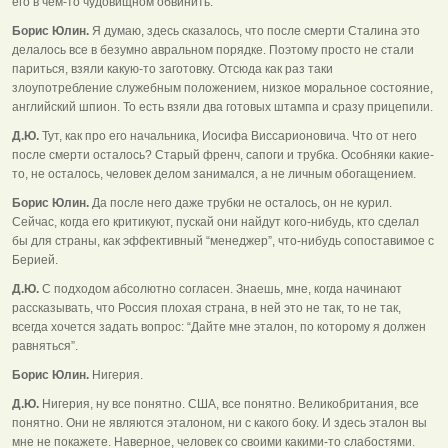
его в чем-то чудовищном обвинить.
Борис Юлин.
Я думаю, здесь сказалось, что после смерти Сталина это
делалось все в безумно авральном порядке. Поэтому просто не стали
париться, взяли какую-то заготовку. Отсюда как раз таки
злоупотребление служебным положением, низкое моральное состояние,
английский шпион. То есть взяли два готовых штампа и сразу прицепили.
Д.Ю.
Тут, как про его начальника, Иосифа Виссарионовича. Что от него
после смерти осталось? Старый френч, сапоги и трубка. Особняки какие-
то, не осталось, человек делом занимался, а не личным обогащением.
Борис Юлин.
Да после него даже трубки не осталось, он не курил.
Сейчас, когда его критикуют, пускай они найдут кого-нибудь, кто сделал
бы для страны, как эффективный “менеджер”, что-нибудь сопоставимое с
Берией.
Д.Ю.
С подходом абсолютно согласен. Знаешь, мне, когда начинают
рассказывать, что Россия плохая страна, в ней это не так, то не так,
всегда хочется задать вопрос: “Дайте мне эталон, по которому я должен
равняться”.
Борис Юлин.
Нигерия.
Д.Ю.
Нигерия, ну все понятно. США, все понятно. Великобритания, все
понятно. Они не являются эталоном, ни с какого боку. И здесь эталон вы
мне не покажете. Наверное, человек со своими какими-то слабостями.