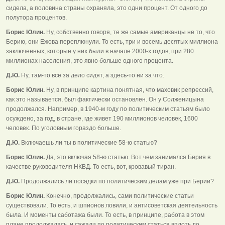
сидела, а половина страны охраняла, это одни процент. От одного до
полутора процентов.
Борис Юлин.
Ну, собственно говоря, те же самые американцы не то, что
Берию, они Ежова переплюнули. То есть, три и восемь десятых миллиона
заключенных, которые у них были в начале 2000-х годов, при 280
миллионах населения, это явно больше одного процента.
Д.Ю.
Ну, там-то все за дело сидят, а здесь-то ни за что.
Борис Юлин.
Ну, в принципе картина понятная, что маховик репрессий,
как это называется, был фактически остановлен. Он у Солженицына
продолжался. Например, в 1940-м году по политическим статьям было
осуждено, за год, в стране, где живет 190 миллионов человек, 1600
человек. По уголовным гораздо больше.
Д.Ю.
Включаешь ли ты в политические 58-ю статью?
Борис Юлин.
Да, это включая 58-ю статью. Вот чем занимался Берия в
качестве руководителя НКВД. То есть, вот, кровавый тиран.
Д.Ю.
Продолжались ли посадки по политическим делам уже при Берии?
Борис Юлин.
Конечно, продолжались, сами политические статьи
существовали. То есть, и шпионов ловили, и антисоветская деятельность
была. И моменты саботажа были. То есть, в принципе, работа в этом
плане продолжалась, и сажали по политическим статься вплоть до