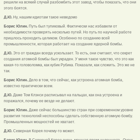
решили на всякий случай разбомбить этот завод, чтобы показать, что они
этого боятся.
Д.Ю.
Ну, нашим идиотам такое неведомо
Борис Юлин.
Путь был тупиковый. Фактически нас избавили от
необходимости проверять несколько путей. Но путь по научной работе
пришлось проходить целиком. Особенно по созданию всей
промышленности, которая работает на создание ядерной бомбы.
Д.Ю.
Это от граждан всегда ускользает. То есть, они считают, что секрет
создания атомной бомбы был украден. У меня такое чувство, что это как
какая-то головоломка, как кубик Рубика. Показали, как сложить. Это же не
так.
Борис Юлин.
Дело в том, что сейчас, как устроена атомная бомба,
известно практически всем.
Д.Ю.
Даже Том Клэнси расписывал на пальцах, как она устроена и
поражался, почему ее везде не делают.
Борис Юлин.
Даже сейчас большинство стран при современном уровне
развития технологий неспособны сделать собственную атомную бомбу.
Промышленных мощностей не хватает.
Д.Ю.
Северная Корея почему-то может.
Борис Юлин.
В Северной Корее очень мощная промышленность. Очень