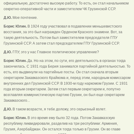
официальную, достаточно высокую работу. То есть, он стал начальником
секретно-оперативной части и заместителем ЧК Грузинской ССР.
Д.Ю.
Мое почтение.
Борис Юлин.
В 1924 году участвовал в подавлении меньшевистского
восстания, за это был награжден Орденом Красного знамени. Вот, за
такую деятельность. Потом был заместителем председателя ГПУ
Грузинской ССР. А затем стал председателем ГПУ Грузинской ССР.
Д.Ю.
ГПУ, это у нас Главное политическое управление?
Борис Юлин.
Да. Но на этом, по сути, его деятельность в органах тогда
закончилась. С 1931 года Берия занимался партийной деятельностью. То
есть, его выдвинули на партийные посты. Он стал сначала вторым
секретарем Закавказского Крайкома и, перед этим, народным комиссаром
внутренних дел Грузинской ССР. В 1930-м году наркомом Грузии. С 1931
года вторым секретарем. Затем стал первым секретарем и, попутно
возглавляя коммунистическую партию Грузии, он был еще секретарем
Закавказского...
Д.Ю.
В таком возрасте, я тебе доложу, это серьезный взлет.
Борис Юлин.
В это время ему было 32 года. Потом Закавказскую
республику ликвидировали, разделив на три республики: Армения,
Грузия, Азербайджан. Он остался тогда только в Грузии. Он во главе