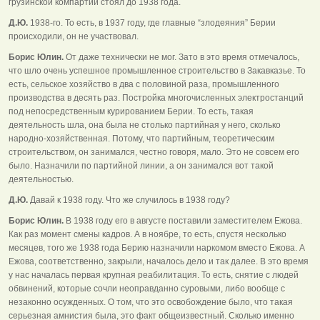
грузинской компартии стоял до 1938 года.
Д.Ю.
1938-го. То есть, в 1937 году, где главные “злодеяния” Берии
происходили, он не участвовал.
Борис Юлин.
От даже технически не мог. Зато в это время отмечалось,
что шло очень успешное промышленное строительство в Закавказье. То
есть, сельское хозяйство в два с половиной раза, промышленного
производства в десять раз. Постройка многочисленных электростанций
под непосредственным курированием Берии. То есть, такая
деятельность шла, она была не столько партийная у него, сколько
народно-хозяйственная. Потому, что партийным, теоретическим
строительством, он занимался, честно говоря, мало. Это не совсем его
было. Назначили по партийной линии, а он занимался вот такой
деятельностью.
Д.Ю.
Давай к 1938 году. Что же случилось в 1938 году?
Борис Юлин.
В 1938 году его в августе поставили заместителем Ежова.
Как раз момент смены кадров. А в ноябре, то есть, спустя несколько
месяцев, того же 1938 года Берию назначили наркомом вместо Ежова. А
Ежова, соответственно, закрыли, началось дело и так далее. В это время
у нас началась первая крупная реабилитация. То есть, снятие с людей
обвинений, которые сочли неоправданно суровыми, либо вообще с
незаконно осужденных. О том, что это освобождение было, что такая
серьезная амнистия была, это факт общеизвестный. Сколько именно