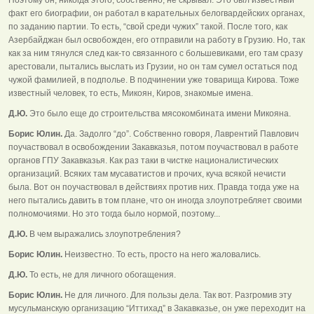
факт его биографии, он работал в карательных белогвардейских органах,
по заданию партии. То есть, “свой среди чужих” такой. После того, как
Азербайджан был освобожден, его отправили на работу в Грузию. Но, так
как за ним тянулся след как-то связанного с большевиками, его там сразу
арестовали, пытались выслать из Грузии, но он там сумел остаться под
чужой фамилией, в подполье. В подчинении уже товарища Кирова. Тоже
известный человек, то есть, Микоян, Киров, знакомые имена.
Д.Ю.
Это было еще до строительства мясокомбината имени Микояна.
Борис Юлин.
Да. Задолго “до”. Собственно говоря, Лаврентий Павлович
поучаствовал в освобождении Закавказья, потом поучаствовал в работе
органов ГПУ Закавказья. Как раз таки в чистке националистических
организаций. Всяких там мусаватистов и прочих, куча всякой нечисти
была. Вот он поучаствовал в действиях против них. Правда тогда уже на
него пытались давить в том плане, что он иногда злоупотребляет своими
полномочиями. Но это тогда было нормой, поэтому...
Д.Ю.
В чем выражались злоупотребления?
Борис Юлин.
Неизвестно. То есть, просто на него жаловались.
Д.Ю.
То есть, не для личного обогащения.
Борис Юлин.
Не для личного. Для пользы дела. Так вот. Разгромив эту
мусульманскую организацию “Иттихад” в Закавказье, он уже переходит на