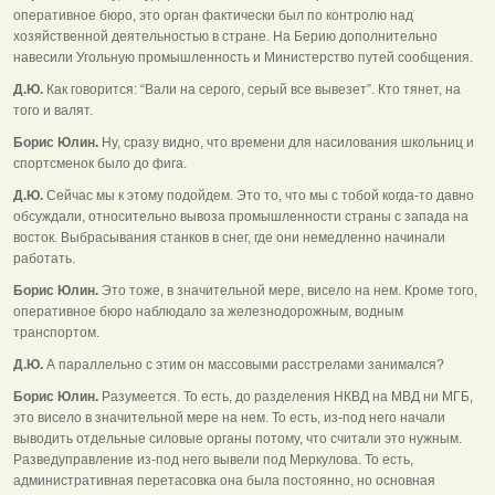
оперативное бюро, это орган фактически был по контролю над
хозяйственной деятельностью в стране. На Берию дополнительно
навесили Угольную промышленность и Министерство путей сообщения.
Д.Ю.
Как говорится: “Вали на серого, серый все вывезет”. Кто тянет, на
того и валят.
Борис Юлин.
Ну, сразу видно, что времени для насилования школьниц и
спортсменок было до фига.
Д.Ю.
Сейчас мы к этому подойдем. Это то, что мы с тобой когда-то давно
обсуждали, относительно вывоза промышленности страны с запада на
восток. Выбрасывания станков в снег, где они немедленно начинали
работать.
Борис Юлин.
Это тоже, в значительной мере, висело на нем. Кроме того,
оперативное бюро наблюдало за железнодорожным, водным
транспортом.
Д.Ю.
А параллельно с этим он массовыми расстрелами занимался?
Борис Юлин.
Разумеется. То есть, до разделения НКВД на МВД ни МГБ,
это висело в значительной мере на нем. То есть, из-под него начали
выводить отдельные силовые органы потому, что считали это нужным.
Разведуправление из-под него вывели под Меркулова. То есть,
административная перетасовка она была постоянно, но основная