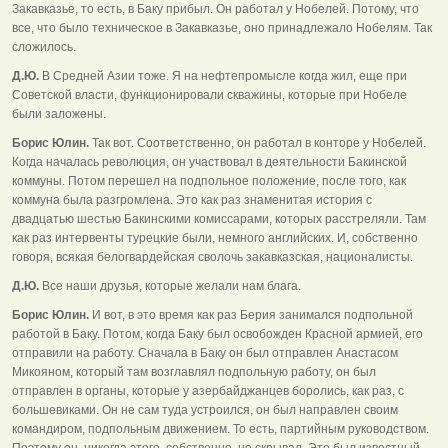
Закавказье, то есть, в Баку прибыл. Он работал у Нобелей. Потому, что
все, что было техническое в Закавказье, оно принадлежало Нобелям. Так
сложилось.
Д.Ю.
В Средней Азии тоже. Я на нефтепромысле когда жил, еще при
Советской власти, функционировали скважины, которые при Нобеле
были заложены.
Борис Юлин.
Так вот. Соответственно, он работал в конторе у Нобелей.
Когда началась революция, он участвовал в деятельности Бакинской
коммуны. Потом перешел на подпольное положение, после того, как
коммуна была разгромлена. Это как раз знаменитая история с
двадцатью шестью Бакинскими комиссарами, которых расстреляли. Там
как раз интервенты турецкие были, немного английских. И, собственно
говоря, всякая белогвардейская сволочь закавказская, националисты.
Д.Ю.
Все наши друзья, которые желали нам блага.
Борис Юлин.
И вот, в это время как раз Берия занимался подпольной
работой в Баку. Потом, когда Баку был освобожден Красной армией, его
отправили на работу. Сначала в Баку он был отправлен Анастасом
Микояном, который там возглавлял подпольную работу, он был
отправлен в органы, которые у азербайджанцев боролись, как раз, с
большевиками. Он не сам туда устроился, он был направлен своим
командиром, подпольным движением. То есть, партийным руководством.
Поэтому он, никогда этого, собственно, не скрывал. Это был известный