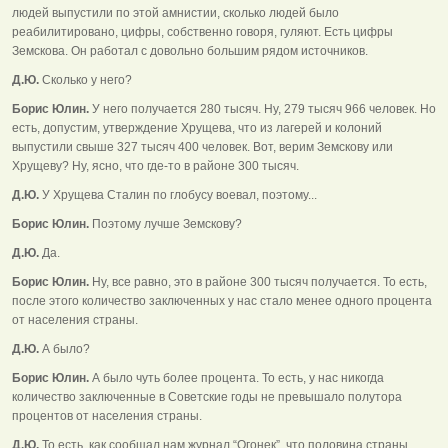
людей выпустили по этой амнистии, сколько людей было
реабилитировано, цифры, собственно говоря, гуляют. Есть цифры
Земскова. Он работал с довольно большим рядом источников.
Д.Ю.
Сколько у него?
Борис Юлин.
У него получается 280 тысяч. Ну, 279 тысяч 966 человек. Но
есть, допустим, утверждение Хрущева, что из лагерей и колоний
выпустили свыше 327 тысяч 400 человек. Вот, верим Земскову или
Хрущеву? Ну, ясно, что где-то в районе 300 тысяч.
Д.Ю.
У Хрущева Сталин по глобусу воевал, поэтому...
Борис Юлин.
Поэтому лучше Земскову?
Д.Ю.
Да.
Борис Юлин.
Ну, все равно, это в районе 300 тысяч получается. То есть,
после этого количество заключенных у нас стало менее одного процента
от населения страны.
Д.Ю.
А было?
Борис Юлин.
А было чуть более процента. То есть, у нас никогда
количество заключенные в Советские годы не превышало полутора
процентов от населения страны.
Д.Ю.
То есть, как сообщал нам журнал “Огонек”, что половина страны