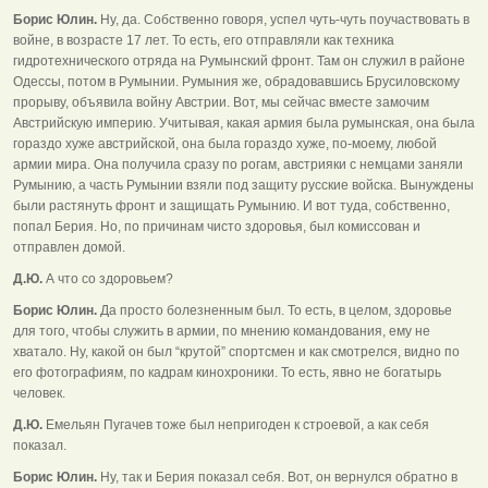
Борис Юлин.
Ну, да. Собственно говоря, успел чуть-чуть поучаствовать в
войне, в возрасте 17 лет. То есть, его отправляли как техника
гидротехнического отряда на Румынский фронт. Там он служил в районе
Одессы, потом в Румынии. Румыния же, обрадовавшись Брусиловскому
прорыву, объявила войну Австрии. Вот, мы сейчас вместе замочим
Австрийскую империю. Учитывая, какая армия была румынская, она была
гораздо хуже австрийской, она была гораздо хуже, по-моему, любой
армии мира. Она получила сразу по рогам, австрияки с немцами заняли
Румынию, а часть Румынии взяли под защиту русские войска. Вынуждены
были растянуть фронт и защищать Румынию. И вот туда, собственно,
попал Берия. Но, по причинам чисто здоровья, был комиссован и
отправлен домой.
Д.Ю.
А что со здоровьем?
Борис Юлин.
Да просто болезненным был. То есть, в целом, здоровье
для того, чтобы служить в армии, по мнению командования, ему не
хватало. Ну, какой он был “крутой” спортсмен и как смотрелся, видно по
его фотографиям, по кадрам кинохроники. То есть, явно не богатырь
человек.
Д.Ю.
Емельян Пугачев тоже был непригоден к строевой, а как себя
показал.
Борис Юлин.
Ну, так и Берия показал себя. Вот, он вернулся обратно в