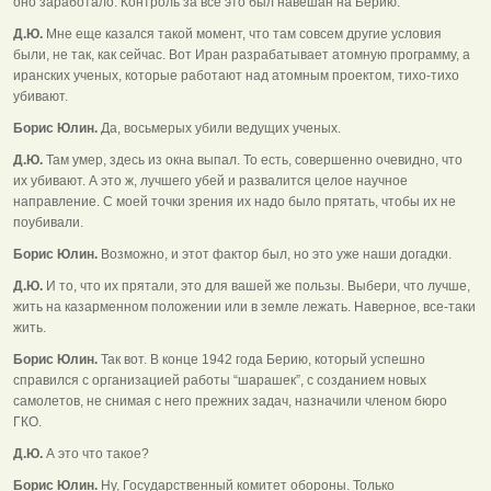
оно заработало. Контроль за все это был навешан на Берию.
Д.Ю.
Мне еще казался такой момент, что там совсем другие условия
были, не так, как сейчас. Вот Иран разрабатывает атомную программу, а
иранских ученых, которые работают над атомным проектом, тихо-тихо
убивают.
Борис Юлин.
Да, восьмерых убили ведущих ученых.
Д.Ю.
Там умер, здесь из окна выпал. То есть, совершенно очевидно, что
их убивают. А это ж, лучшего убей и развалится целое научное
направление. С моей точки зрения их надо было прятать, чтобы их не
поубивали.
Борис Юлин.
Возможно, и этот фактор был, но это уже наши догадки.
Д.Ю.
И то, что их прятали, это для вашей же пользы. Выбери, что лучше,
жить на казарменном положении или в земле лежать. Наверное, все-таки
жить.
Борис Юлин.
Так вот. В конце 1942 года Берию, который успешно
справился с организацией работы “шарашек”, с созданием новых
самолетов, не снимая с него прежних задач, назначили членом бюро
ГКО.
Д.Ю.
А это что такое?
Борис Юлин.
Ну, Государственный комитет обороны. Только