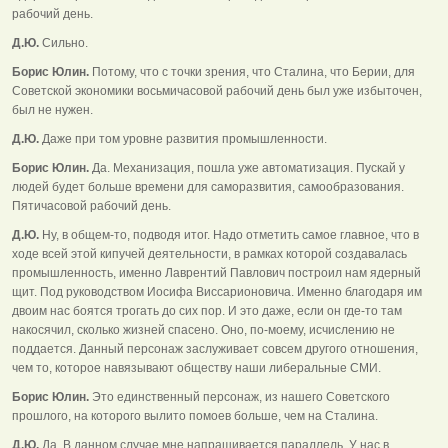
рабочий день.
Д.Ю.
Сильно.
Борис Юлин.
Потому, что с точки зрения, что Сталина, что Берии, для
Советской экономики восьмичасовой рабочий день был уже избыточен,
был не нужен.
Д.Ю.
Даже при том уровне развития промышленности.
Борис Юлин.
Да. Механизация, пошла уже автоматизация. Пускай у
людей будет больше времени для саморазвития, самообразования.
Пятичасовой рабочий день.
Д.Ю.
Ну, в общем-то, подводя итог. Надо отметить самое главное, что в
ходе всей этой кипучей деятельности, в рамках которой создавалась
промышленность, именно Лаврентий Павлович построил нам ядерный
щит. Под руководством Иосифа Виссарионовича. Именно благодаря им
двоим нас боятся трогать до сих пор. И это даже, если он где-то там
накосячил, сколько жизней спасено. Оно, по-моему, исчислению не
поддается. Данный персонаж заслуживает совсем другого отношения,
чем то, которое навязывают обществу наши либеральные СМИ.
Борис Юлин.
Это единственный персонаж, из нашего Советского
прошлого, на которого вылито помоев больше, чем на Сталина.
Д.Ю.
Да. В данном случае мне напрашивается параллель. У нас в