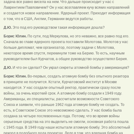
задача все равно висела на нем. Что дальше происходит у нас с
Лаврентием Павловичем? Он у нас возглавляем кучу всяких направлений
и создается новое направление. Ядерный проект. Приходит информация
о том, что в США, Англии, Германии ведутся работы.
Д.Ю.
Это под его руководством такая информация дошла?
Борис Юлин.
По сути, под Меркулова, но это неважно, все равно под его.
Сначала во главе ядерного проекта поставили Молотова. Молотов у нас
больше дипломат, чем организатор, поэтому задачи с Молотова,
некоторое время спустя, перекинули тоже на Берию. То есть, научным
руководителем был Курчатов, а общее руководство осуществлял Берия.
Д.Ю.
И что он сделал? Он украл секреты атомной бомбы у американцев?
Борис Юлин.
Во-первых, создать атомную бомбу без опытного реактора
в принципе не получится. Кстати, Курчатовский институт в Москве
находится. У нас создали опытный ректор, практически сразу после
войны, за очень короткий срок. А атомную бомбу создали к 1949 году.
Американцы, их специалисты, рассчитали возможности Советского
Союза и заявили, что раньше 1962 года атомную бомбу не создать. То
есть, в Советском Союзе это невозможно сделать. У нас бомба была
создана за четыре послевоенных года. Потому, что во время войны
серьезные средства на это выделить не смогли, основная работа пошла
с 1945 года. В 1949 году наши испытали атомную бомбу. Это абсолютный
рекорд в подобного рода проектах. Дело в том, что ядерная бомба на