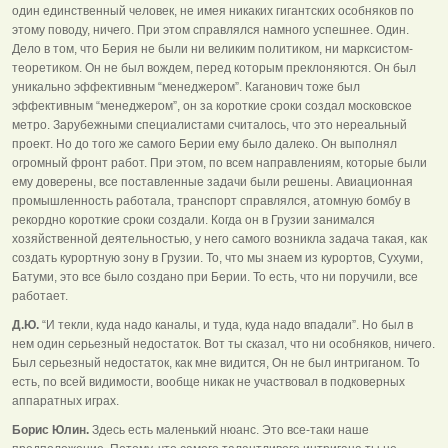
один единственный человек, не имея никаких гигантских особняков по
этому поводу, ничего. При этом справлялся намного успешнее. Один.
Дело в том, что Берия не были ни великим политиком, ни марксистом-
теоретиком. Он не был вождем, перед которым преклоняются. Он был
уникально эффективным “менеджером”. Каганович тоже был
эффективным “менеджером”, он за короткие сроки создал московское
метро. Зарубежными специалистами считалось, что это нереальный
проект. Но до того же самого Берии ему было далеко. Он выполнял
огромный фронт работ. При этом, по всем направлениям, которые были
ему доверены, все поставленные задачи были решены. Авиационная
промышленность работала, транспорт справлялся, атомную бомбу в
рекордно короткие сроки создали. Когда он в Грузии занимался
хозяйственной деятельностью, у него самого возникла задача такая, как
создать курортную зону в Грузии. То, что мы знаем из курортов, Сухуми,
Батуми, это все было создано при Берии. То есть, что ни поручили, все
работает.
Д.Ю.
“И текли, куда надо каналы, и туда, куда надо впадали”. Но был в
нем один серьезный недостаток. Вот ты сказал, что ни особняков, ничего.
Был серьезный недостаток, как мне видится, Он не был интриганом. То
есть, по всей видимости, вообще никак не участвовал в подковерных
аппаратных играх.
Борис Юлин.
Здесь есть маленький нюанс. Это все-таки наше