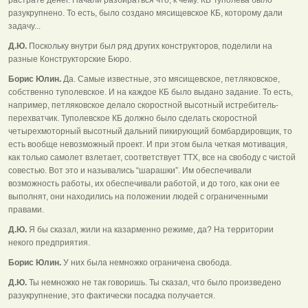
разукрупнено. То есть, было создано мясищевское КБ, которому дали
задачу...
Д.Ю.
Поскольку внутри был ряд других конструкторов, поделили на
разные Конструкторские Бюро.
Борис Юлин.
Да. Самые известные, это мясищевское, петляковское,
собственно туполевское. И на каждое КБ было выдано задание. То есть,
например, петляковское делало скоростной высотный истребитель-
перехватчик. Туполевское КБ должно было сделать скоростной
четырехмоторный высотный дальний пикирующий бомбардировщик, то
есть вообще невозможный проект. И при этом была четкая мотивация,
как только самолет взлетает, соответствует ТТХ, все на свободу с чистой
совестью. Вот это и назывались “шарашки”. Им обеспечивали
возможность работы, их обеспечивали работой, и до того, как они ее
выполнят, они находились на положении людей с ограниченными
правами.
Д.Ю.
Я бы сказал, жили на казарменно режиме, да? На территории
некого предприятия.
Борис Юлин.
У них была немножко ограничена свобода.
Д.Ю.
Ты немножко не так говоришь. Ты сказал, что было произведено
разукрупнение, это фактически посадка получается.