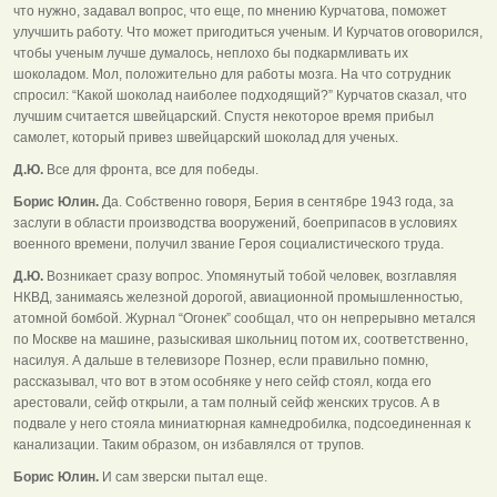
что нужно, задавал вопрос, что еще, по мнению Курчатова, поможет
улучшить работу. Что может пригодиться ученым. И Курчатов оговорился,
чтобы ученым лучше думалось, неплохо бы подкармливать их
шоколадом. Мол, положительно для работы мозга. На что сотрудник
спросил: “Какой шоколад наиболее подходящий?” Курчатов сказал, что
лучшим считается швейцарский. Спустя некоторое время прибыл
самолет, который привез швейцарский шоколад для ученых.
Д.Ю.
Все для фронта, все для победы.
Борис Юлин.
Да. Собственно говоря, Берия в сентябре 1943 года, за
заслуги в области производства вооружений, боеприпасов в условиях
военного времени, получил звание Героя социалистического труда.
Д.Ю.
Возникает сразу вопрос. Упомянутый тобой человек, возглавляя
НКВД, занимаясь железной дорогой, авиационной промышленностью,
атомной бомбой. Журнал “Огонек” сообщал, что он непрерывно метался
по Москве на машине, разыскивая школьниц потом их, соответственно,
насилуя. А дальше в телевизоре Познер, если правильно помню,
рассказывал, что вот в этом особняке у него сейф стоял, когда его
арестовали, сейф открыли, а там полный сейф женских трусов. А в
подвале у него стояла миниатюрная камнедробилка, подсоединенная к
канализации. Таким образом, он избавлялся от трупов.
Борис Юлин.
И сам зверски пытал еще.