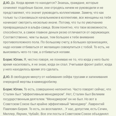
Д.Ю.
Да. Когда время-то находится? Знаешь, граждане, которые
сочиняют подобные басни, они отродясь ничем не руководили и не
представляют, что значит руководить коллективами. Замечу, что как
только ты становишься начальником в коллективе, все женщины на тебя
начинают смотреть несколько иначе. Потому, что ты по умолчанию
превращаешься в альфа-самца. Всем понятно, что твои возможности,
способности, а самое главное деньги резко отличаются от окружающих.
Соответственно, чем ты выше, тем большее к тебе внимание
противоположного пола. По большому счету, в больших организациях,
надо ногами отбиваться от желающих совокупиться с тобой. То есть, не
выискивать чего-то там, а отбиваться ногами.
Борис Юлин.
Я, честно говоря, не понимаю не то, что когда у него было
время насиловать, я не знаю, когда он спал. Учитывая фронт работ, когда
у него находилось время это сделать.
Д.Ю.
В свободную минуту от набивания сейфа трусами и запихивания
очередной жертвы в камнедробилку.
Борис Юлин.
То есть, совершенно непонятно. Часто говорят сейчас, что
Сталин был “эффективным менеджером”. Нет, Сталин был Великим
государственным деятелем. “Менеджером” он не был. Но вот в
Советском Союзе был крайне эффективный “менеджер”. Лаврентий
Павлович Берия. То есть, он возглавлял... У нас, допустим, есть Сечин,
Миллер, Якунин, Чубайс. Все эти посты в Советском Союзе объединял