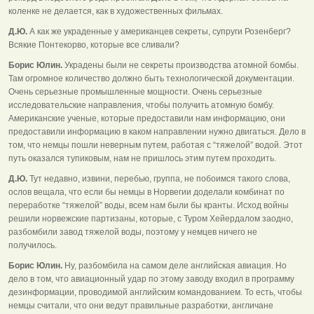
коленке не делается, как в художественных фильмах.
Д.Ю.
А как же украденные у американцев секреты, супруги Розенберг?
Всякие Понтекорво, которые все сливали?
Борис Юлин.
Украдены были не секреты производства атомной бомбы.
Там огромное количество должно быть технологической документации.
Очень серьезные промышленные мощности. Очень серьезные
исследовательские направления, чтобы получить атомную бомбу.
Американские ученые, которые предоставили нам информацию, они
предоставили информацию в каком направлении нужно двигаться. Дело в
том, что немцы пошли неверным путем, работая с “тяжелой” водой. Этот
путь оказался тупиковым, нам не пришлось этим путем проходить.
Д.Ю.
Тут недавно, извини, перебью, группа, не побоимся такого слова,
ослов вещала, что если бы немцы в Норвегии доделали комбинат по
переработке “тяжелой” воды, всем нам были бы кранты. Исход войны
решили норвежские партизаны, которые, с Туром Хейердалом заодно,
разбомбили завод тяжелой воды, поэтому у немцев ничего не
получилось.
Борис Юлин.
Ну, разбомбила на самом деле английская авиация. Но
дело в том, что авиационный удар по этому заводу входил в программу
дезинформации, проводимой английским командованием. То есть, чтобы
немцы считали, что они ведут правильные разработки, англичане