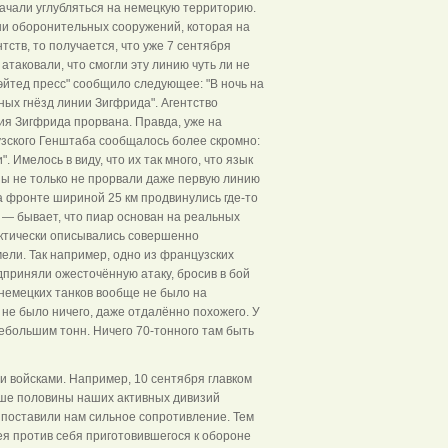
ачали углубляться на немецкую территорию.
ини оборонительных сооружений, которая на
ств, то получается, что уже 7 сентября
таковали, что смогли эту линию чуть ли не
эйтед пресс" сообщило следующее: "В ночь на
ых гнёзд линии Зигфрида". Агентство
ия Зигфрида прорвана. Правда, уже на
узского Генштаба сообщалось более скромно:
 Имелось в виду, что их так много, что язык
зы не только не прорвали даже первую линию
на фронте шириной 25 км продвинулись где-то
к — бывает, что пиар основан на реальных
фактически описывались совершенно
ели. Так например, одно из французских
приняли ожесточённую атаку, бросив в бой
 немецких танков вообще не было на
 не было ничего, даже отдалённо похожего. У
небольшим тонн. Ничего 70-тонного там быть
 войсками. Например, 10 сентября главком
льше половины наших активных дивизий
 поставили нам сильное сопротивление. Тем
ея против себя приготовившегося к обороне