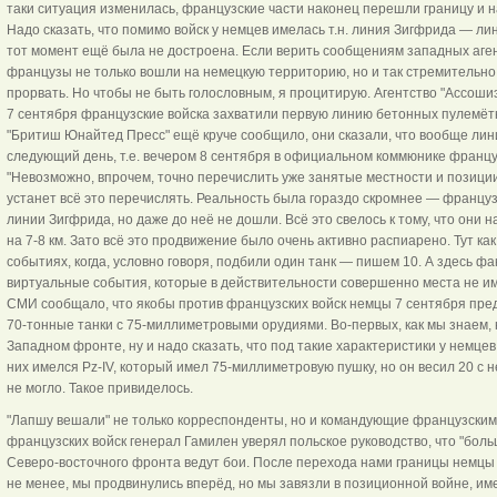
таки ситуация изменилась, французские части наконец перешли границу и н
Надо сказать, что помимо войск у немцев имелась т.н. линия Зигфрида — л
тот момент ещё была не достроена. Если верить сообщениям западных агент
французы не только вошли на немецкую территорию, но и так стремительно а
прорвать. Но чтобы не быть голословным, я процитирую. Агентство "Ассоши
7 сентября французские войска захватили первую линию бетонных пулемётн
"Бритиш Юнайтед Пресс" ещё круче сообщило, они сказали, что вообще лин
следующий день, т.е. вечером 8 сентября в официальном коммюнике франц
"Невозможно, впрочем, точно перечислить уже занятые местности и позиции".
устанет всё это перечислять. Реальность была гораздо скромнее — францу
линии Зигфрида, но даже до неё не дошли. Всё это свелось к тому, что они 
на 7-8 км. Зато всё это продвижение было очень активно распиарено. Тут ка
событиях, когда, условно говоря, подбили один танк — пишем 10. А здесь 
виртуальные события, которые в действительности совершенно места не им
СМИ сообщало, что якобы против французских войск немцы 7 сентября пред
70-тонные танки с 75-миллиметровыми орудиями. Во-первых, как мы знаем,
Западном фронте, ну и надо сказать, что под такие характеристики у немцев
них имелся Pz-IV, который имел 75-миллиметровую пушку, но он весил 20 с 
не могло. Такое привиделось.
"Лапшу вешали" не только корреспонденты, но и командующие французскими
французских войск генерал Гамилен уверял польское руководство, что "бо
Северо-восточного фронта ведут бои. После перехода нами границы немцы
не менее, мы продвинулись вперёд, но мы завязли в позиционной войне, им