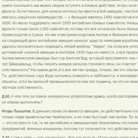
нужно поспешить как можно скорее вступить в боевые действия, чтобы хотя 
фронта. Естественно, для начала неплохо бы ввести в бой авиацию, тем бол
имелось серьёзное преимущество — у Франции имелось 1400 самолётов в пе
3000. Их могло поддержать около 1000 английских боевых самолётов. Немц
фронте только около 1300 самолётов, потому что всё остальное было броше
превосходство в 3 раза. Но как этим превосходством Англия и Франция восп
на следующий день английская авиация наносит удар по немецким кораблям 
удалось незначительно повредить лёгкий крейсер "Эмден". На этом все успе
достижений союзной авиации в сентябре 1939 года не имеется, а всё проис
Англии министром авиации был сэр Кингсли Вуд, который прославился тем, 
лес Шварцвальд, чтобы лишить немцев запасов строевого леса, он ответил: 
собственность!" На самом деле это всё чистая правда, точнее, как это обыч
Т.е. действительно сэра Вуда пытались уговорить и лейбористы, и консерва
объекты, хотя бы военной промышленности или лес поджечь, на что он неиз
частная собственность.
Д.Ю.
А что это за такое интересное устройство армии, когда распоряже
он обязан выполнять?
Игорь Пыхалов.
В данном случае он министр авиации, он действительно от
только глава правительства Чемберлен, а он тоже был ещё тем орлом. Тут е
— это не просто так, те же английские и американские бизнесмены состоял
предприятий, военных концернов, поэтому тут получается, что действительн
Д.Ю.
Самих себя — это несерьёзно. Это как если бы Порошенко устроил ав