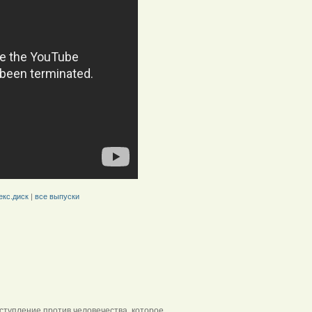
екс.диск
|
все выпуски
ступление против человечества, которое