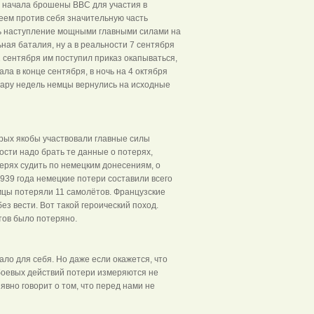
о начала брошены ВВС для участия в
меем против себя значительную часть
ть наступление мощными главными силами на
ная баталия, ну а в реальности 7 сентября
2 сентября им поступил приказ окапываться,
ла в конце сентября, в ночь на 4 октября
пару недель немцы вернулись на исходные
торых якобы участвовали главные силы
сти надо брать те данные о потерях,
терях судить по немецким донесениям, о
939 года немецкие потери составили всего
емцы потеряли 11 самолётов. Французские
з вести. Вот такой героический поход.
тов было потеряно.
ло для себя. Но даже если окажется, что
боевых действий потери измеряются не
явно говорит о том, что перед нами не