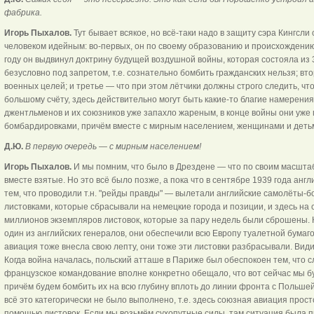
фабрика.
Игорь Пыхалов.
Тут бывает всякое, но всё-таки надо в защиту сэра Кингсли 
человеком идейным: во-первых, он по своему образованию и происхождению
году он выдвинул доктрину будущей воздушной войны, которая состояла из 3
безусловно под запретом, т.е. сознательно бомбить гражданских нельзя; вт
военных целей; и третье — что при этом лётчики должны строго следить, чт
большому счёту, здесь действительно могут быть какие-то благие намерения,
джентльменов и их союзников уже запахло жареным, в конце войны они уже
бомбардировками, причём вместе с мирным населением, женщинами и деть
Д.Ю.
В первую очередь — с мирным населением!
Игорь Пыхалов.
И мы помним, что было в Дрездене — что по своим масшта
вместе взятые. Но это всё было позже, а пока что в сентябре 1939 года ан
тем, что проводили т.н. "рейды правды" — вылетали английские самолёты-
листовками, которые сбрасывали на немецкие города и позиции, и здесь на 
миллионов экземпляров листовок, которые за пару недель были сброшены. 
один из английских генералов, они обеспечили всю Европу туалетной бумаго
авиация тоже внесла свою лепту, они тоже эти листовки разбрасывали. Вид
Когда война началась, польский атташе в Париже был обеспокоен тем, что с
французское командование вполне конкретно обещало, что вот сейчас мы б
причём будем бомбить их на всю глубину вплоть до линии фронта с Польше
всё это категорически не было выполнено, т.е. здесь союзная авиация прост
помощью листовок. Если мы возьмём сухопутные силы, там ситуация была п