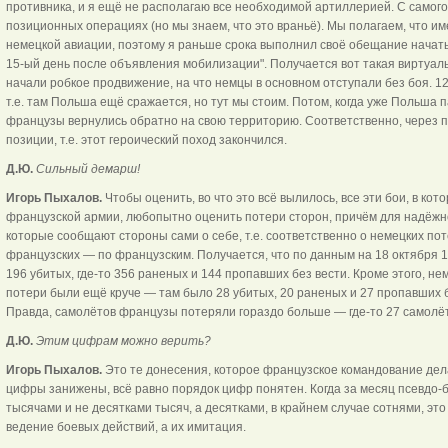
противника, и я ещё не располагаю все необходимой артиллерией. С самог
позиционных операциях (но мы знаем, что это враньё). Мы полагаем, что и
немецкой авиации, поэтому я раньше срока выполнил своё обещание нача
15-ый день после объявления мобилизации". Получается вот такая виртуаль
начали робкое продвижение, на что немцы в основном отступали без боя. 1
т.е. там Польша ещё сражается, но тут мы стоим. Потом, когда уже Польша па
французы вернулись обратно на свою территорию. Соответственно, через 
позиции, т.е. этот героический поход закончился.
Д.Ю.
Сильный демарш!
Игорь Пыхалов.
Чтобы оценить, во что это всё вылилось, все эти бои, в ко
французской армии, любопытно оценить потери сторон, причём для надёжно
которые сообщают стороны сами о себе, т.е. соответственно о немецких по
французских — по французским. Получается, что по данным на 18 октября 1
196 убитых, где-то 356 раненых и 144 пропавших без вести. Кроме этого, н
потери были ещё круче — там было 28 убитых, 20 раненых и 27 пропавших бе
Правда, самолётов французы потеряли гораздо больше — где-то 27 самолё
Д.Ю.
Этим цифрам можно верить?
Игорь Пыхалов.
Это те донесения, которое французское командование дела
цифры занижены, всё равно порядок цифр понятен. Когда за месяц псевдо-
тысячами и не десятками тысяч, а десятками, в крайнем случае сотнями, это 
ведение боевых действий, а их имитация.