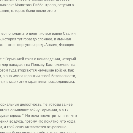
чив пакт Молотова-Риббентропа, вступил в
ствия, которые были после этого —
лер пополам это делят, но всё равно Сталин
, история тут гораздо сложнее, и львиная
х — это в первую очередь Англия, Франция
ет с Германией союз о ненападении, который
итлер нападает на Польшу. Как положено, на
отом туда вторгаются немецкие войска. Как
 а она имела гарантии своей безопасности,
н, и в мае к этим гарантиям присоединилась
риальную целостность, т.е. готовы за неё
Англия объявляет войну Германии, а в 17
мужик сделал". Но если посмотреть на то, что
ения воздуха, потому что понятно, что когда
т, и твой союзник является откровенно
ержава была низкого полёта, то естественно,