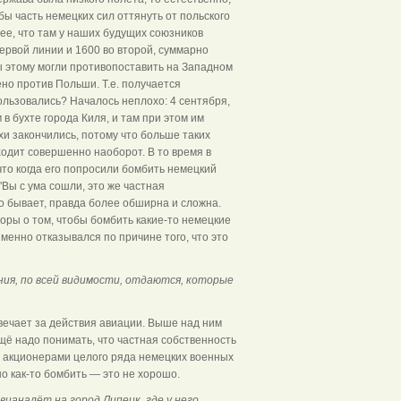
бы часть немецких сил оттянуть от польского
ее, что там у наших будущих союзников
рвой линии и 1600 во второй, суммарно
ы этому могли противопоставить на Западном
но против Польши. Т.е. получается
ользовались? Началось неплохо: 4 сентября,
в бухте города Киля, и там при этом им
хи закончились, потому что больше таких
ходит совершенно наоборот. В то время в
что когда его попросили бомбить немецкий
"Вы с ума сошли, это же частная
но бывает, правда более обширна и сложна.
торы о том, чтобы бомбить какие-то немецкие
менно отказывался по причине того, что это
ния, по всей видимости, отдаются, которые
вечает за действия авиации. Выше над ним
щё надо понимать, что частная собственность
и акционерами целого ряда немецких военных
о как-то бомбить — это не хорошо.
ианалёт на город Липецк, где у него