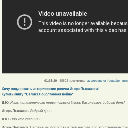
01:35:29
|
88803 просмотра
|
аудиоверсия
|
youtube
|
янд
Хочу поддержать исторические ролики Игоря Пыхалова!
Купить книгу "Великая оболганная война"
Д.Ю.
Я вас категорически приветствую! Игорь Васильевич, добрый день!
Игорь Пыхалов.
Добрый день.
Д.Ю.
Про что сегодня?
Игорь Пыхалов.
Сегодня мы продолжим свой рассказ про это страшное пре