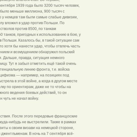
сентября 1939 года было 3200 тысяч человек,
 было меньше миллиона, 900 тысяч с
то у немцев там были самые слабые дивизии,
лу вложил в удар против Польши. По
стволов против 8500, по танкам
 танков, пригодных к использованию в бою, у
 Польши. Казалось бы, в такой ситуации сам
то хотя бы нанести удар, чтобы отвлечь часть
ивлением и возмущением обнаружил польский
я. Дальше, правда, ситуация немного
ицу. Тут я забыл отметить ещё такой очень
отенциальную линию фронта, т.е. войска
ацифизма — например, на позициях под
трела в этой войне, а когда в другом месте
лку по ориентирам, даже не то чтобы на
ного ведения боевых действий, то он
н чуть не начал войну.
йствия. После этого передовые французские
куда-нибудь не выстрелили. Также в рамках
иты к своим визави на немецкой стороне,
джентльменам. В ночь на 7 сентября всё-