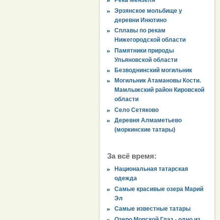
Река Мензеля
Эрзянское мольбище у
деревни Инютино
Сплавы по рекам
Нижегородской области
Памятники природы
Ульяновской области
Безводнинский могильник
Могильник Атамановы Кости.
Мамлыжский район Кировской
области
Село Сетяково
Деревня Алмаметьево
(моркинские татары)
За всё время:
Национальная татарская
одежда
Самые красивые озера Марий
Эл
Самые известные татары
Озеро Морской Глаз - одно из