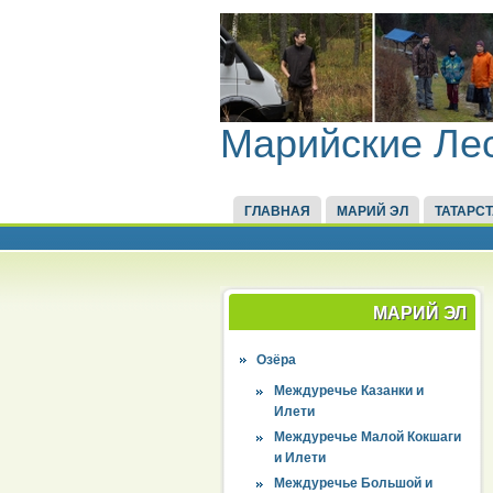
Марийские Ле
ГЛАВНАЯ
МАРИЙ ЭЛ
ТАТАРС
МАРИЙ ЭЛ
Озёра
Междуречье Казанки и
Илети
Междуречье Малой Кокшаги
и Илети
Междуречье Большой и