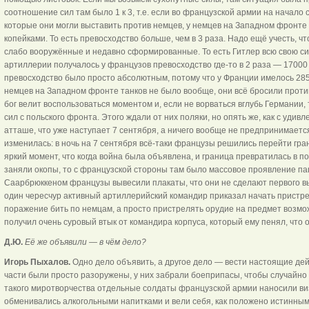
соотношение сил там было 1 к 3, т.е. если во французской армии на начало 
которые они могли выставить против немцев, у немцев на Западном фронте
копейками. То есть превосходство больше, чем в 3 раза. Надо ещё учесть, ч
слабо вооружённые и недавно сформированные. То есть Гитлер всю свою си
артиллерии получалось у французов превосходство где-то в 2 раза — 17000 
превосходство было просто абсолютным, потому что у Франции имелось 2850
немцев на Западном фронте танков не было вообще, они всё бросили против
бог велит воспользоваться моментом и, если не ворваться вглубь Германии, 
сил с польского фронта. Этого ждали от них поляки, но опять же, как с уд
атташе, что уже наступает 7 сентября, а ничего вообще не предпринимаетс
изменилась: в ночь на 7 сентября всё-таки французы решились перейти гран
яркий момент, что когда война была объявлена, и граница превратилась в п
заняли окопы, то с французской стороны там было массовое проявление п
Саарбрюккеном французы вывесили плакаты, что они не сделают первого выс
один чересчур активный артиллерийский командир приказал начать пристре
поражение бить по немцам, а просто пристрелять орудие на предмет возмож
получил очень суровый втык от командира корпуса, который ему пенял, что о
Д.Ю.
Её же объявили — в чём дело?
Игорь Пыхалов.
Одно дело объявить, а другое дело — вести настоящие де
части были просто разоружены, у них забрали боеприпасы, чтобы случайно 
такого миротворчества отдельные солдаты французской армии наносили виз
обменивались алкогольными напитками и вели себя, как положено истинным 