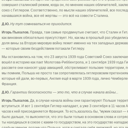
совершил сталинский режим, когда он, по мнению наших обличителей, заклю
союз с Гитлером. Соответственно, по мысли наших обличителей, все послед
начавшаяся война, все её жертвы — это всё на совести Сталина.
Д.Ю.
Ну тут сомневаться не приходится.
Игорь Пыхалов.
Правда, там самые продвинутые считают, что Сталин и Гит
как виновник обязательно присутствует. Но, как мы в прошлый раз убедились
доля вины за Вторую мировую войну лежит именно на тех западных держава
— которые своим бездействием потакали Гитлеру.
Мы остановились на том, что 23 августа 1939 года Советский Союз заключа
вошёл в историю как пакт Молотова-Риббентропа, и 1 сентября 1939 года Г
рассвете они наносят удар авиацией, обстреливают польские территории, п
мы помним, Польша не просто так сопротивлялась гитлеровским претензиям,
которые ей дали, во-первых, Англия ещё в марте 1939 года, лично Чемберле
Франция.
Д.Ю.
Гарантии безопасности — это то, что в случае начала войны...
Игорь Пыхалов.
Да, в случае начала войны они гарантируют Польше террито
вступиться. И вот 1 сентября Гитлер нападает, а уже 3 сентября в 11 часов 
часов к ней присоединяется Франция. То есть,казалось бы, "мужик сказал — 
было дальше, то выясняется, что это были только в основном слова и сотряс
ты находишься в союзе с каким-то государством, на это государство нападаю
слабым звеном, потому что Польша, хотя и считала себя державой, но эта д