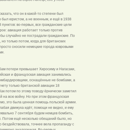
сказать, что он в какой-то степени был
 был юристом, а не военным, и ещё в 1938
 пунктов: во-первых, все гражданские цели
орое: авиация работает только против
обы случайно не пострадали гражданские. По
 но только потом, когда для британских
 просто сносили немецкие города ковровыми
ми.
бам потери превышает Хиросиму и Нагасаки,
глийская и французская авиация занимались
бомбардировщики, оснащённые не бомбами, а
счету только британской авиации 18
Как потом по этому поводу ёрнически заметил
й на всю войну. Но при этом французская
имо, это была ценная помощь польской армии.
лабая движуха идёт, помощи не видно, и ему
уквально 7 сентября будем немцев бомбить,
й. Потом ещё несколько обещаний было, но
о бездействовала, точнее вела пропаганду с
римерно аналогичная. Во-первых,