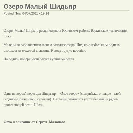
Озеро Малый Шидьяр
Posted Пнд, 04/07/2011 - 19:14
Озеро Малый Шидьяр расположено в Юринском районе. Юркинское лесничество,
55 кв.
Маленькая заболоченная низина западнее озера Шидьяр с небольшим водным
окошком на моховой сплавине. К воде трудно подойти.
На водной поверхности растет кувшинка белая.
Одна из версий перевода Шиды-яр – «Злое озеро» (с марийского: шыде - злой,
сердитый, гневливый, суровый). Название соответствует также имени рядом
протекающей речки Шита.
Фото и описание от Сергея Маланова.