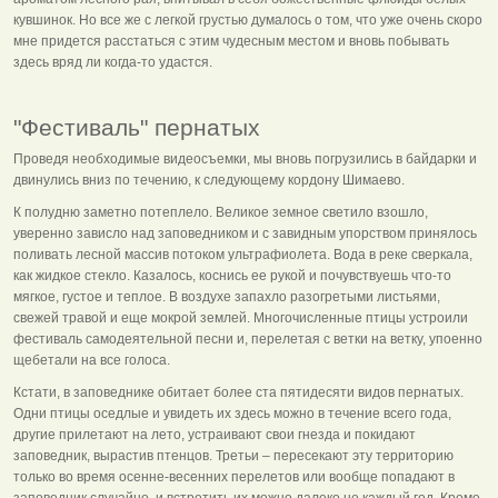
кувшинок. Но все же с легкой грустью думалось о том, что уже очень скоро
мне придется расстаться с этим чудесным местом и вновь побывать
здесь вряд ли когда-то удастся.
"Фестиваль" пернатых
Проведя необходимые видеосъемки, мы вновь погрузились в байдарки и
двинулись вниз по течению, к следующему кордону Шимаево.
К полудню заметно потеплело. Великое земное светило взошло,
уверенно зависло над заповедником и с завидным упорством принялось
поливать лесной массив потоком ультрафиолета. Вода в реке сверкала,
как жидкое стекло. Казалось, коснись ее рукой и почувствуешь что-то
мягкое, густое и теплое. В воздухе запахло разогретыми листьями,
свежей травой и еще мокрой землей. Многочисленные птицы устроили
фестиваль самодеятельной песни и, перелетая с ветки на ветку, упоенно
щебетали на все голоса.
Кстати, в заповеднике обитает более ста пятидесяти видов пернатых.
Одни птицы оседлые и увидеть их здесь можно в течение всего года,
другие прилетают на лето, устраивают свои гнезда и покидают
заповедник, вырастив птенцов. Третьи – пересекают эту территорию
только во время осенне-весенних перелетов или вообще попадают в
заповедник случайно, и встретить их можно далеко не каждый год. Кроме