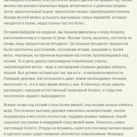
множества распространенных видов, встречаются и довольно редкие -
луток, красноголовый нырок, чернозобая гагара, сереброщекая поганка.
Иногда весной можно услышать курлыканье серых журавлей, которые
гнездятся в глухих, недоступных частях болот…
Оставив байдарки на кордоне, мы пешком двинулись к озеру Кошеер,
расположенному в стороне от реки. Лесная тропа, казалось, состояла из
почвы лишь процентов на пятьдесят. Остальные пятьдесят процентов
были заполнены растениями, сосновыми иглами, шишками и, более
всего, неровным, но прочным корневым настилом, прогибающимся под
ногами. То и дело дорогу преграждали поваленные стволы,
нагромождения веток – ведь в заповеднике упавшие деревья убирать
нельзя. Все должно оставаться так, как есть - в неприкосновенности.
Гниющие деревья, растительность дают земле необходимое питание,
восполняя то, что в свое время взяли у нее. В обычных лесах завалы
расчищают, нарушая естественный природный баланс, и тогда они
постепенно скудеют, вырождаются.
Вскоре почва под ногами стала более мягкой, под ногами начала хлюпать
вода. Постепенно высокие деревья сменились низкорослыми, сапоги
погружались в мох почти полностью, издавая громкое чавканье, порой
серьезно застревая в невидимой глазу вязкой жиже. Началось самое
настоящее болото. Откуда ни возьмись, налетело полчище мелких мошек
и сделало наше существование абсолютно невыносимым. Мошкара