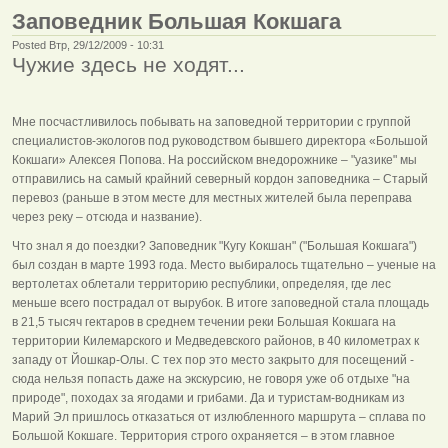
Заповедник Большая Кокшага
Posted Втр, 29/12/2009 - 10:31
Чужие здесь не ходят...
Мне посчастливилось побывать на заповедной территории с группой
специалистов-экологов под руководством бывшего директора «Большой
Кокшаги» Алексея Попова. На российском внедорожнике – "уазике" мы
отправились на самый крайний северный кордон заповедника – Старый
перевоз (раньше в этом месте для местных жителей была переправа
через реку – отсюда и название).
Что знал я до поездки? Заповедник "Кугу Кокшан" ("Большая Кокшага")
был создан в марте 1993 года. Место выбиралось тщательно – ученые на
вертолетах облетали территорию республики, определяя, где лес
меньше всего пострадал от вырубок. В итоге заповедной стала площадь
в 21,5 тысяч гектаров в среднем течении реки Большая Кокшага на
территории Килемарского и Медведевского районов, в 40 километрах к
западу от Йошкар-Олы. С тех пор это место закрыто для посещений -
сюда нельзя попасть даже на экскурсию, не говоря уже об отдыхе "на
природе", походах за ягодами и грибами. Да и туристам-водникам из
Марий Эл пришлось отказаться от излюбленного маршрута – сплава по
Большой Кокшаге. Территория строго охраняется – в этом главное