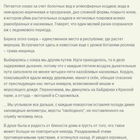
Питается озеро за счет болотных вод и атмосферных осадков, вода в
нем красно-коричневая и прозрачная, дно сложной формы покрыто илом,
в котором уйма растительных осадков и хитиновых покровов всяких
ракообразных и насекомых. Говорят, что один мелкий рачок сохранился
аж с ледникового периода.
Берега этого озера – единственное место в республике, где растет
морошка. Встречается здесь и известная еще с уроков ботаники росянка
– трава-хищница.
Выбирались с озера мы другим путем. Идти приходилось, то и дело
задерживая дыхание, потому что с каждым глотком воздуха дыхательные
пути заполняло не менее четырех-пяти назойливых насекомых. Кордон,
показавшийся вдали между деревьями, манил к себе, обещая спасение
от преследующих нас лютых комаров, всевозможной мошки и
моросящего дождя. Переночевав, мы двинулись на байдарках к Красной
горке, а оттуда – моторкой в Старожильск.
…Мы уплывали все дальше, с каждым поворотом оставляя позади дикие
заповедные километры, версты "свободного", не поставленного на
службу человеку леса.
В душе была и радость от близости дома и грусть от того, что такое
может больше не повториться никогда. Раздираемый этими
противоречивыми чувствами, я оглянулся назад. И увидел огромные,