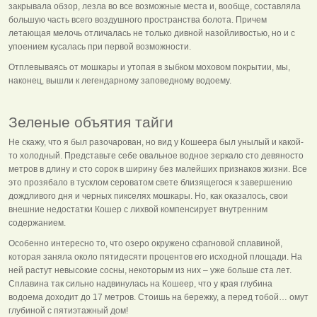
закрывала обзор, лезла во все возможные места и, вообще, составляла
большую часть всего воздушного пространства болота. Причем
летающая мелочь отличалась не только дивной назойливостью, но и с
упоением кусалась при первой возможности.
Отплевываясь от мошкары и утопая в зыбком моховом покрытии, мы,
наконец, вышли к легендарному заповедному водоему.
Зеленые объятия тайги
Не скажу, что я был разочарован, но вид у Кошеера был унылый и какой-
то холодный. Представьте себе овальное водное зеркало сто девяносто
метров в длину и сто сорок в ширину без малейших признаков жизни. Все
это прозябало в тусклом сероватом свете близящегося к завершению
дождливого дня и черных пикселях мошкары. Но, как оказалось, свои
внешние недостатки Кошер с лихвой компенсирует внутренним
содержанием.
Особенно интересно то, что озеро окружено сфагновой сплавиной,
которая заняла около пятидесяти процентов его исходной площади. На
ней растут невысокие сосны, некоторым из них – уже больше ста лет.
Сплавина так сильно надвинулась на Кошеер, что у края глубина
водоема доходит до 17 метров. Стоишь на бережку, а перед тобой… омут
глубиной с пятиэтажный дом!