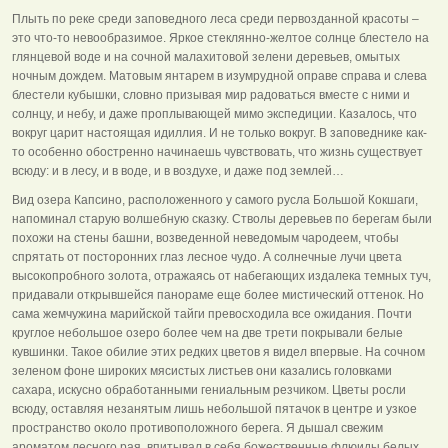
Плыть по реке среди заповедного леса среди первозданной красоты –
это что-то невообразимое. Яркое стеклянно-желтое солнце блестело на
глянцевой воде и на сочной малахитовой зелени деревьев, омытых
ночным дождем. Матовым янтарем в изумрудной оправе справа и слева
блестели кубышки, словно призывая мир радоваться вместе с ними и
солнцу, и небу, и даже проплывающей мимо экспедиции. Казалось, что
вокруг царит настоящая идиллия. И не только вокруг. В заповеднике как-
то особенно обостренно начинаешь чувствовать, что жизнь существует
всюду: и в лесу, и в воде, и в воздухе, и даже под землей…
Вид озера Капсино, расположенного у самого русла Большой Кокшаги,
напоминал старую волшебную сказку. Стволы деревьев по берегам были
похожи на стены башни, возведенной неведомым чародеем, чтобы
спрятать от посторонних глаз лесное чудо. А солнечные лучи цвета
высокопробного золота, отражаясь от набегающих издалека темных туч,
придавали открывшейся панораме еще более мистический оттенок. Но
сама жемчужина марийской тайги превосходила все ожидания. Почти
круглое небольшое озеро более чем на две трети покрывали белые
кувшинки. Такое обилие этих редких цветов я видел впервые. На сочном
зеленом фоне широких мясистых листьев они казались головками
сахара, искусно обработанными гениальным резчиком. Цветы росли
всюду, оставляя незанятым лишь небольшой пятачок в центре и узкое
пространство около противоположного берега. Я дышал свежим
ароматом лесного рая, впитывал в себя божественные флюиды белых