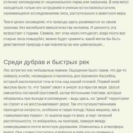
отличие заповедника от национального парка или заказника. В нем могут
находиться только его сотрудники и ученые-естествоиспытатели,
занимающиеся исследованиями леса, растительного и животного мира.
Тем и ценен заповедник, что природа здесь развивается по своим
законам, без малейшего вмешательства человека. И ценность эта
возрастает с годами. Скажем, лет этак через пятьдесят, когда почти все
старые леса повырубят, можно будет сравнить: какой могла бы быть
девственная природа и как повлияла на нее цивилизация...
Среди дубрав и быстрых рек
Лес встретил нас небывалым ливнем. Ощущение было таким, что где-то
наверху, в небе, неожиданно отвалилось дно огромного бассейна,
который располагался точь-в-точь над нашей головой. Первой моей
мыслью было то, что "уазик" смоет и унесет в открытое море. Шоссе
сменилось песчаной грунтовкой, затем бетонными плитами, которые
оборвались при въезде в заповедник – ведь здесь, на "дикой" территории
не строят и не восстанавливают дорог. Так что путешественникам
приходится непросто, особенно в такую погоду. Наша машина, как в
«американских горках», то ныряла куда-то вниз, в омут зеленой
растительности, то взбиралась на пригорки, лавируя между
сомкнувшимися почти вплотную деревьями. Изменилась и атмосфера
вокруг. Она словно сгустилась и вобрала в себя что-то древнее и