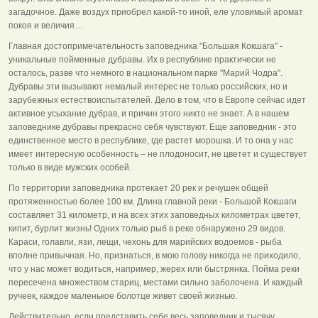
загадочное. Даже воздух приобрел какой-то иной, еле уловимый аромат
покоя и величия…
Главная достопримечательность заповедника "Большая Кокшага" -
уникальные пойменные дубравы. Их в республике практически не
осталось, разве что немного в национальном парке "Марий Чодра".
Дубравы эти вызывают немалый интерес не только российских, но и
зарубежных естествоиспытателей. Дело в том, что в Европе сейчас идет
активное усыхание дубрав, и причин этого никто не знает. А в нашем
заповеднике дубравы прекрасно себя чувствуют. Еще заповедник - это
единственное место в республике, где растет морошка. И то она у нас
имеет интересную особенность – не плодоносит, не цветет и существует
только в виде мужских особей.
По территории заповедника протекает 20 рек и речушек общей
протяженностью более 100 км. Длина главной реки - Большой Кокшаги
составляет 31 километр, и на всех этих заповедных километрах цветет,
кипит, бурлит жизнь! Одних только рыб в реке обнаружено 29 видов.
Караси, голавли, язи, лещи, чехонь для марийских водоемов - рыба
вполне привычная. Но, признаться, в мою голову никогда не приходило,
что у нас может водиться, например, жерех или быстрянка. Пойма реки
пересечена множеством стариц, местами сильно заболочена. И каждый
ручеек, каждое маленькое болотце живет своей жизнью.
Действительно, если представить себе весь заповедник и тысячу