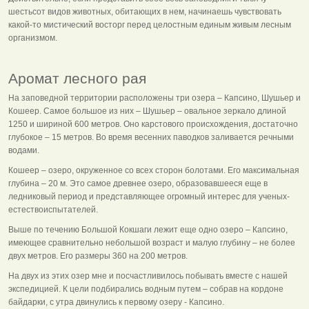
шестьсот видов животных, обитающих в нем, начинаешь чувствовать
какой-то мистический восторг перед целостным единым живым лесным
организмом.
Аромат лесного рая
На заповедной территории расположены три озера – Капсино, Шушьер и
Кошеер. Самое большое из них – Шушьер – овальное зеркало длиной
1250 и шириной 600 метров. Оно карстового происхождения, достаточно
глубокое – 15 метров. Во время весенних паводков заливается речными
водами.
Кошеер – озеро, окруженное со всех сторон болотами. Его максимальная
глубина – 20 м. Это самое древнее озеро, образовавшееся еще в
ледниковый период и представляющее огромный интерес для ученых-
естествоиспытателей.
Выше по течению Большой Кокшаги лежит еще одно озеро – Капсино,
имеющее сравнительно небольшой возраст и малую глубину – не более
двух метров. Его размеры 360 на 200 метров.
На двух из этих озер мне и посчастливилось побывать вместе с нашей
экспедицией. К цели подбирались водным путем – собрав на кордоне
байдарки, с утра двинулись к первому озеру - Капсино.