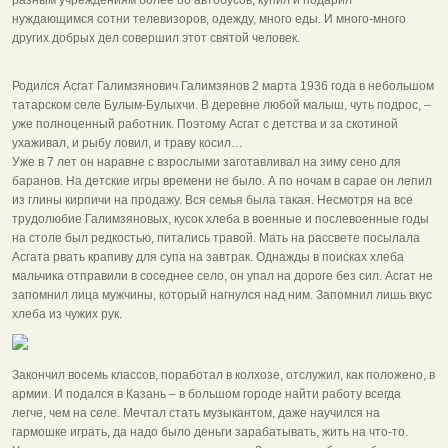
нуждающимся сотни телевизоров, одежду, много еды. И много-много
других добрых дел совершил этот святой человек.
Родился Асгат Галимзянович Галимзянов 2 марта 1936 года в небольшом
татарском селе Булым-Булыхчи. В деревне любой малыш, чуть подрос, –
уже полноценный работник. Поэтому Асгат с детства и за скотиной
ухаживал, и рыбу ловил, и траву косил…
Уже в 7 лет он наравне с взрослыми заготавливал на зиму сено для
баранов. На детские игры времени не было. А по ночам в сарае он лепил
из глины кирпичи на продажу. Вся семья была такая. Несмотря на все
трудолюбие Галимзяновых, кусок хлеба в военные и послевоенные годы
на столе был редкостью, питались травой. Мать на рассвете посылала
Асгата рвать крапиву для супа на завтрак. Однажды в поисках хлеба
мальчика отправили в соседнее село, он упал на дороге без сил. Асгат не
запомнил лица мужчины, который нагнулся над ним. Запомнил лишь вкус
хлеба из чужих рук.
Закончил восемь классов, поработал в колхозе, отслужил, как положено, в
армии. И подался в Казань – в большом городе найти работу всегда
легче, чем на селе. Мечтал стать музыкантом, даже научился на
гармошке играть, да надо было деньги зарабатывать, жить на что-то.