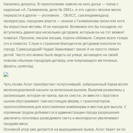
Начались допросы. В горисполкоме завели на него досье — папку с
надписью «А. Галимзянов, дело № 2891», и это «дело» вполне могло
перерасти в другое — уголовное… ОБХСС, санэпидемнадзор,
прокуратура, городские власти — искали у Галимзянова грехи или хотя
бы корыстные мотивы. И не находили. Возможно его бы посадили, но
вступились директора нескольких детдомов, которым он на тот момент
помогал. Просили, писали письма, пороги оббивали. Скорее всего только
это и помогло. Слухи о странном благодетеле детдомов поползли по
городу. Сумасшедший! Чудак! Замаливает грехи! А он просто любил
детей. Часто его можно было видеть на улице, катающего на своей
повозке обычную городскую детвору, или покупающего им печенье,
фрукты, шоколад.
Чуть позже Асгат приобретает полусгнивший, заброшенный барак возле
железнодорожной насыпи за колхозным рынком. Выкупив развалины у
организации, которая не чаяла, как их снести, он вместе с братом и
сыном обустраивают там настоящую ферму, с транспортером,
приспособлением для изготовления комбикорма и местом для выгула. С
огромным трудом добивается в администрации города разрешения
увеличить поголовье разводимого скота и многократно увеличивает
продажи мяса.
Основной упор уже делается на выращивание быков. Асгат берет их по