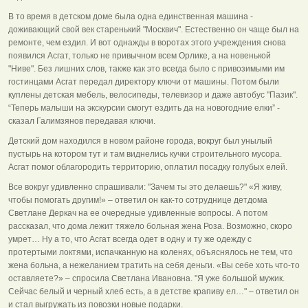
В то время в детском доме была одна единственная машина -
доживающий свой век старенький "Москвич". Естественно он чаще был на
ремонте, чем ездил. И вот однажды в воротах этого учреждения снова
появился Асгат, только не привычном всем Орлике, а на новенькой
"Ниве". Без лишних слов, также как это всегда было с привозимыми им
гостинцами Асгат передал директору ключи от машины. Потом были
куплены детская мебель, велосипеды, телевизор и даже автобус "Пазик".
“Теперь малыши на экскурсии смогут ездить да на новогодние елки” -
сказал Галимзянов передавая ключи.
Детский дом находился в новом районе города, вокруг был унылый
пустырь на котором тут и там виднелись кучки строительного мусора.
Асгат помог облагородить территорию, оплатил посадку голубых елей.
Все вокруг удивленно спрашивали: "Зачем ты это делаешь?" «Я живу,
чтобы помогать другим!» – ответил он как-то сотруднице детдома
Светлане Деркач на ее очередные удивленные вопросы. А потом
рассказал, что дома лежит тяжело больная жена Роза. Возможно, скоро
умрет… Ну а то, что Асгат всегда одет в одну и ту же одежду с
протертыми локтями, испачканную на коленях, объяснялось не тем, что
жена больна, а нежеланием тратить на себя деньги. «Вы себе хоть что-то
оставляете?» – спросила Светлана Ивановна. "Я уже большой мужик.
Сейчас белый и черный хлеб есть, а в детстве крапиву ел…" – ответил он
и стал выгружать из повозки новые подарки.