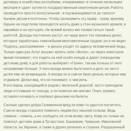
договору в хозяйствах республики, откармливает в течение нескольких
месяцев и сдает затем по государственным закупочным ценам. Работа
проводится просто колоссальная - в год выращивается до трехсот
бычков ,весом в полтонны. Чтобы прокормить эту ораву - траву, крапиву,
бурьян на подстилку приходится косить даже у стен казанского кремля, в
овражках и на пустырях. Не всякий колхоз мог похвастаться такой
работой. Доходы постоянно растут, но чаще всего тех огромных денег,
которые заработаны тяжелейшим многомесячным трудом, он и не видит.
Подпись, распоряжение – и деньги уходят по адресу человеческой беды.
Только один раз Асгат решает купить себе «Волгу», но через некоторое
время понимает, что ездить на ней особо некуда и дарит очередному
детскому дому, а для работы выбирает «Газик», так как пользы от него
несравнимо больше. У него всегда можно было взять в долг, но часто
долги ему не возвращали. А иногда он и сам не брал деньги, которые ему
отдавали. Делал вид, что не понимает, о чем речь.
В его барак, находящийся рядом с железной дорогой, часто приходили
люди отставшие от поезда, а он помогал им чем мог. Поил, кормил,
оставлял ночевать и снабжал деньгами на билеты.
Сколько сделал добра Галимзянов вряд ли кому-то удастся посчитать.
Сам он всегда старался помогать людям без лишней огласки. Ведь
главное – помочь, а не сообщить об этом всему свету. Кому он только не
помогал: детские дома в Татарстане, Башкирии, Чувашии, Ивановской
области, на Украине, а также в других регионах и странах. Разрушенный