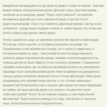
Каждый раз возвращаясь из детдома он думал только об одном - чем еще
можно помочь обездоленным детям. Детские глаза, короткие рукава,
заплатки на штанишках, крики: "Папа, папа приехал!" заставляли
вспоминать крапиву на столе, кирпичи в сарае и пустой стол в
родительском доме. Асгат стал помогать другим детдомам. Где бы он не
появлялся - всегда были подарки и ключи от новых машин. Но чтобы все
успеть нужны еще деньги, много денег.
Чтобы заработать еще, он увеличил количество свиней и завел коров.
Потом кур. Купил цыплят, а половина оказались петухами. На
Галимзянова стали жаловаться соседи, тут и запах от животных, и
петушиные крики на заре... Настоящий колхоз посреди обычного
уличного двора в миллионном городе. Никаких слов благодарности за
помощь детям не было. Вместо этого начались проверки. Совершенно
случайно в магазине, где он работал возчиком узнали о его миллионах.
Однажды Асгат грубыми руками долго ловил в кармане не дающуюся в
пальцы ручку и нечаянно выронил на пол стопку квитанций. Некоторые
продавщицы его неграмотным считали, а тут столько серьезных
документов! Посмотрели в них и ахнули: квитанции почтовых переводов
на суммы, которые многим даже и не снились. На десятки тысяч
советских рублей! "Асгат! Ты на повозке ездишь, а сам подпольный
миллионер!" Такая богатая помощь в те годы, тем более от частного
лица, была поразительна и подозрительна.