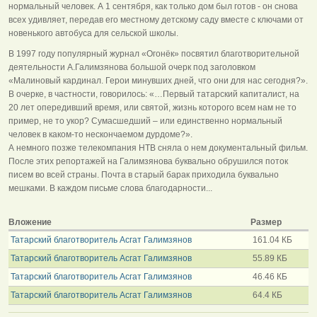
нормальный человек. А 1 сентября, как только дом был готов - он снова
всех удивляет, передав его местному детскому саду вместе с ключами от
новенького автобуса для сельской школы.
В 1997 году популярный журнал «Огонёк» посвятил благотворительной
деятельности А.Галимзянова большой очерк под заголовком
«Малиновый кардинал. Герои минувших дней, что они для нас сегодня?».
В очерке, в частности, говорилось: «…Первый татарский капиталист, на
20 лет опередивший время, или святой, жизнь которого всем нам не то
пример, не то укор? Сумасшедший – или единственно нормальный
человек в каком-то нескончаемом дурдоме?».
А немного позже телекомпания НТВ сняла о нем документальный фильм.
После этих репортажей на Галимзянова буквально обрушился поток
писем во всей страны. Почта в старый барак приходила буквально
мешками. В каждом письме слова благодарности...
Вложение
Размер
Татарский благотворитель Асгат Галимзянов
161.04 КБ
Татарский благотворитель Асгат Галимзянов
55.89 КБ
Татарский благотворитель Асгат Галимзянов
46.46 КБ
Татарский благотворитель Асгат Галимзянов
64.4 КБ