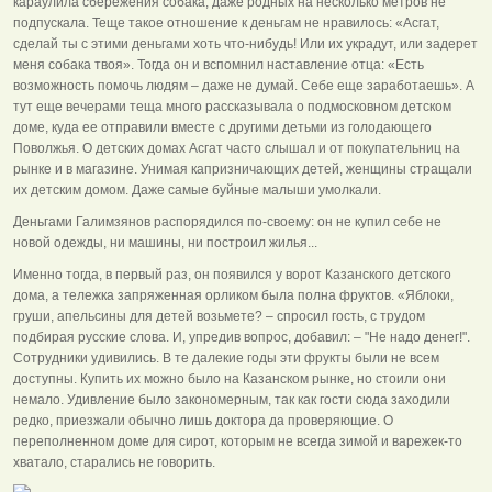
караулила сбережения собака, даже родных на несколько метров не
подпускала. Теще такое отношение к деньгам не нравилось: «Асгат,
сделай ты с этими деньгами хоть что-нибудь! Или их украдут, или задерет
меня собака твоя». Тогда он и вспомнил наставление отца: «Есть
возможность помочь людям – даже не думай. Себе еще заработаешь». А
тут еще вечерами теща много рассказывала о подмосковном детском
доме, куда ее отправили вместе с другими детьми из голодающего
Поволжья. О детских домах Асгат часто слышал и от покупательниц на
рынке и в магазине. Унимая капризничающих детей, женщины стращали
их детским домом. Даже самые буйные малыши умолкали.
Деньгами Галимзянов распорядился по-своему: он не купил себе не
новой одежды, ни машины, ни построил жилья...
Именно тогда, в первый раз, он появился у ворот Казанского детского
дома, а тележка запряженная орликом была полна фруктов. «Яблоки,
груши, апельсины для детей возьмете? – спросил гость, с трудом
подбирая русские слова. И, упредив вопрос, добавил: – "Не надо денег!".
Сотрудники удивились. В те далекие годы эти фрукты были не всем
доступны. Купить их можно было на Казанском рынке, но стоили они
немало. Удивление было закономерным, так как гости сюда заходили
редко, приезжали обычно лишь доктора да проверяющие. О
переполненном доме для сирот, которым не всегда зимой и варежек-то
хватало, старались не говорить.