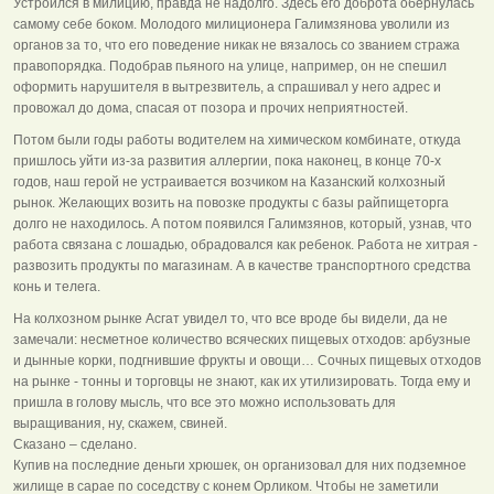
Устроился в милицию, правда не надолго. Здесь его доброта обернулась
самому себе боком. Молодого милиционера Галимзянова уволили из
органов за то, что его поведение никак не вязалось со званием стража
правопорядка. Подобрав пьяного на улице, например, он не спешил
оформить нарушителя в вытрезвитель, а спрашивал у него адрес и
провожал до дома, спасая от позора и прочих неприятностей.
Потом были годы работы водителем на химическом комбинате, откуда
пришлось уйти из-за развития аллергии, пока наконец, в конце 70-х
годов, наш герой не устраивается возчиком на Казанский колхозный
рынок. Желающих возить на повозке продукты с базы райпищеторга
долго не находилось. А потом появился Галимзянов, который, узнав, что
работа связана с лошадью, обрадовался как ребенок. Работа не хитрая -
развозить продукты по магазинам. А в качестве транспортного средства
конь и телега.
На колхозном рынке Асгат увидел то, что все вроде бы видели, да не
замечали: несметное количество всяческих пищевых отходов: арбузные
и дынные корки, подгнившие фрукты и овощи… Сочных пищевых отходов
на рынке - тонны и торговцы не знают, как их утилизировать. Тогда ему и
пришла в голову мысль, что все это можно использовать для
выращивания, ну, скажем, свиней.
Сказано – сделано.
Купив на последние деньги хрюшек, он организовал для них подземное
жилище в сарае по соседству с конем Орликом. Чтобы не заметили