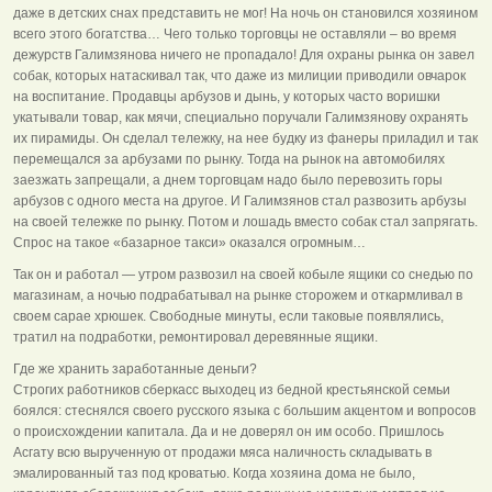
даже в детских снах представить не мог! На ночь он становился хозяином
всего этого богатства… Чего только торговцы не оставляли – во время
дежурств Галимзянова ничего не пропадало! Для охраны рынка он завел
собак, которых натаскивал так, что даже из милиции приводили овчарок
на воспитание. Продавцы арбузов и дынь, у которых часто воришки
укатывали товар, как мячи, специально поручали Галимзянову охранять
их пирамиды. Он сделал тележку, на нее будку из фанеры приладил и так
перемещался за арбузами по рынку. Тогда на рынок на автомобилях
заезжать запрещали, а днем торговцам надо было перевозить горы
арбузов с одного места на другое. И Галимзянов стал развозить арбузы
на своей тележке по рынку. Потом и лошадь вместо собак стал запрягать.
Спрос на такое «базарное такси» оказался огромным…
Так он и работал — утром развозил на своей кобыле ящики со снедью по
магазинам, а ночью подрабатывал на рынке сторожем и откармливал в
своем сарае хрюшек. Свободные минуты, если таковые появлялись,
тратил на подработки, ремонтировал деревянные ящики.
Где же хранить заработанные деньги?
Строгих работников сберкасс выходец из бедной крестьянской семьи
боялся: стеснялся своего русского языка с большим акцентом и вопросов
о происхождении капитала. Да и не доверял он им особо. Пришлось
Асгату всю вырученную от продажи мяса наличность складывать в
эмалированный таз под кроватью. Когда хозяина дома не было,