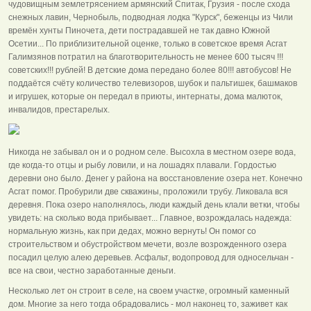
чудовищным землетрясением армянский Спитак, Грузия - после схода
снежных лавин, Чернобыль, подводная лодка "Курск", беженцы из Чили
времён хунты Пиночета, дети пострадавшей не так давно Южной
Осетии... По приблизительной оценке, только в советское время Асгат
Галимзянов потратил на благотворительность не менее 600 тысяч !!!
советских!!! рублей! В детские дома передано более 80!!! автобусов! Не
поддаётся счёту количество телевизоров, шубок и пальтишек, башмаков
и игрушек, которые он передал в приюты, интернаты, дома малюток,
инвалидов, престарелых.
Никогда не забывал он и о родном селе. Высохла в местном озере вода,
где когда-то отцы и рыбу ловили, и на лошадях плавали. Гордостью
деревни оно было. Денег у района на восстановление озера нет. Конечно
Асгат помог. Пробурили две скважины, проложили трубу. Ликовала вся
деревня. Пока озеро наполнялось, люди каждый день клали ветки, чтобы
увидеть: на сколько вода прибывает... Главное, возрождалась надежда:
нормальную жизнь, как при дедах, можно вернуть! Он помог со
строительством и обустройством мечети, возле возрожденного озера
посадил целую алею деревьев. Асфальт, водопровод для односельчан -
все на свои, честно заработанные деньги.
Несколько лет он строит в селе, на своем участке, огромный каменный
дом. Многие за него тогда обрадовались - мол наконец то, заживет как