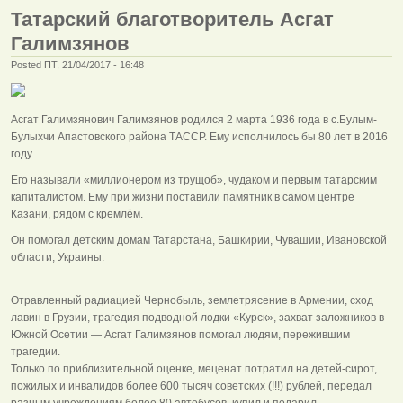
Татарский благотворитель Асгат
Галимзянов
Posted ПТ, 21/04/2017 - 16:48
Асгат Галимзянович Галимзянов родился 2 марта 1936 года в с.Булым-
Булыхчи Апастовского района ТАССР. Ему исполнилось бы 80 лет в 2016
году.
Его называли «миллионером из трущоб», чудаком и первым татарским
капиталистом. Ему при жизни поставили памятник в самом центре
Казани, рядом с кремлём.
Он помогал детским домам Татарстана, Башкирии, Чувашии, Ивановской
области, Украины.
Отравленный радиацией Чернобыль, землетрясение в Армении, сход
лавин в Грузии, трагедия подводной лодки «Курск», захват заложников в
Южной Осетии — Асгат Галимзянов помогал людям, пережившим
трагедии.
Только по приблизительной оценке, меценат потратил на детей-сирот,
пожилых и инвалидов более 600 тысяч советских (!!!) рублей, передал
разным учреждениям более 80 автобусов, купил и подарил