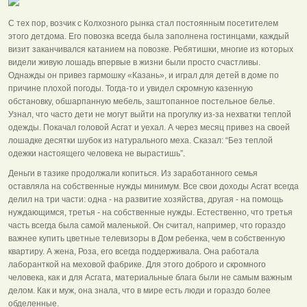
С тех пор, возчик с Колхозного рынка стал постоянным посетителем
этого детдома. Его повозка всегда была заполнена гостинцами, каждый
визит заканчивался катанием на повозке. Ребятишки, многие из которых
видели живую лошадь впервые в жизни были просто счастливы.
Однажды он привез гармошку «Казань», и играл для детей в доме по
причине плохой погоды. Тогда-то и увидел скромную казенную
обстановку, обшарпанную мебель, заштопанное постельное белье.
Узнал, что часто дети не могут выйти на прогулку из-за нехватки теплой
одежды. Покачал головой Асгат и уехал. А через месяц привез на своей
лошадке десятки шубок из натурального меха. Сказал: “Без теплой
одежки настоящего человека не вырастишь”.
Деньги в тазике продолжали копиться. Из заработанного семья
оставляла на собственные нужды минимум. Все свои доходы Асгат всегда
делил на три части: одна - на развитие хозяйства, другая - на помощь
нуждающимся, третья - на собственные нужды. Естественно, что третья
часть всегда была самой маленькой. Он считал, например, что гораздо
важнее купить цветные телевизоры в Дом ребенка, чем в собственную
квартиру. А жена, Роза, его всегда поддерживала. Она работала
лаборанткой на меховой фабрике. Для этого доброго и скромного
человека, как и для Асгата, материальные блага были не самым важным
делом. Как и муж, она знала, что в мире есть люди и гораздо более
обделенные.