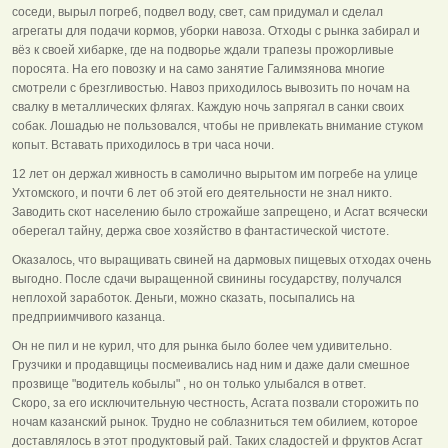
соседи, вырыл погреб, подвел воду, свет, сам придумал и сделал
агрегаты для подачи кормов, уборки навоза. Отходы с рынка забирал и
вёз к своей хибарке, где на подворье ждали трапезы прожорливые
поросята. На его повозку и на само занятие Галимзянова многие
смотрели с брезгливостью. Навоз приходилось вывозить по ночам на
свалку в металлических флягах. Каждую ночь запрягал в санки своих
собак. Лошадью не пользовался, чтобы не привлекать внимание стуком
копыт. Вставать приходилось в три часа ночи.
12 лет он держал живность в самолично вырытом им погребе на улице
Ухтомского, и почти 6 лет об этой его деятельности не знал никто.
Заводить скот населению было строжайше запрещено, и Асгат всячески
оберегал тайну, держа свое хозяйство в фантастической чистоте.
Оказалось, что выращивать свиней на дармовых пищевых отходах очень
выгодно. После сдачи выращенной свинины государству, получался
неплохой заработок. Деньги, можно сказать, посыпались на
предприимчивого казанца.
Он не пил и не курил, что для рынка было более чем удивительно.
Грузчики и продавщицы посмеивались над ним и даже дали смешное
прозвище "водитель кобылы" , но он только улыбался в ответ.
Скоро, за его исключительную честность, Асгата позвали сторожить по
ночам казанский рынок. Трудно не соблазниться тем обилием, которое
доставлялось в этот продуктовый рай. Таких сладостей и фруктов Асгат