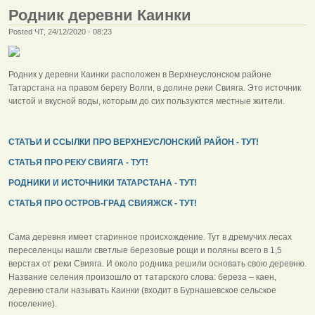
Родник деревни Каинки
Posted ЧТ, 24/12/2020 - 08:23
Родник у деревни Каинки расположен в Верхнеуслонском районе
Татарстана на правом берегу Волги, в долине реки Свияга. Это источник
чистой и вкусной воды, которым до сих пользуются местные жители.
СТАТЬИ И ССЫЛКИ ПРО ВЕРХНЕУСЛОНСКИЙ РАЙОН - ТУТ!
СТАТЬЯ ПРО РЕКУ СВИЯГА - ТУТ!
РОДНИКИ И ИСТОЧНИКИ ТАТАРСТАНА - ТУТ!
СТАТЬЯ ПРО ОСТРОВ-ГРАД СВИЯЖСК - ТУТ!
Сама деревня имеет старинное происхождение. Тут в дремучих лесах
переселенцы нашли светлые березовые рощи и поляны всего в 1,5
верстах от реки Свияга. И около родника решили основать свою деревню.
Название селения произошло от татарского слова: береза – каен,
деревню стали называть Каинки (входит в Бурнашевское сельское
поселение).