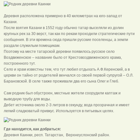
Деревня расположена примерно в 40 километрах на юго-запад от
Казани.
После взятия Казани в 1552 году обычно татар выселяли из долин
крупных рек за 30 верст, так как по рекам проходили стратегические пути
сообщения. В эти времена сюда пришли русские поселенцы, а земли
раздали служилым помещикам.
Поэтому на месте татарской деревни появилось русское село
Воздвиженское – название было от Крестовоздвиженского храма,
построенного тут.
Село и храм известны тем, что тут любил отдыхать А.Ф.Керенский, а в
церкви он тайно от родителей венчался со своей первой супругой – О.Л.
Барановской. В селе также проживали два его сына Олег и Глеб.
Сам родник был обустроен, местные жители соорудили каптаж и
выводную трубу для воды.
Дебет источника около 2-3 литров в секунду, вода прозрачная и имеет
легкий сладковатый привкус. Используется в питьевых целях.
Где находится, как добраться:
Деревня Каинки, респ. Татарстан, Верхнеуслонский район.