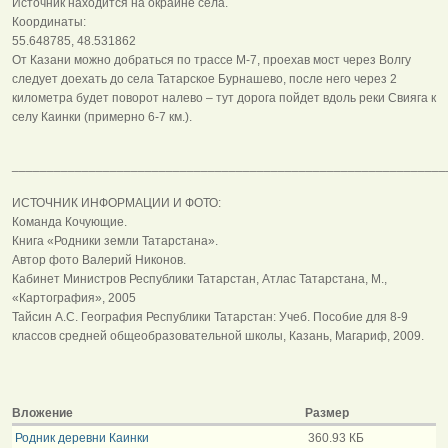
Источник находится на окраине села.
Координаты:
55.648785, 48.531862
От Казани можно добраться по трассе М-7, проехав мост через Волгу
следует доехать до села Татарское Бурнашево, после него через 2
километра будет поворот налево – тут дорога пойдет вдоль реки Свияга к
селу Каинки (примерно 6-7 км.).
______________________________________________________________
ИСТОЧНИК ИНФОРМАЦИИ И ФОТО:
Команда Кочующие.
Книга «Родники земли Татарстана».
Автор фото Валерий Никонов.
Кабинет Министров Республики Татарстан, Атлас Татарстана, М.,
«Картография», 2005
Тайсин А.С. География Республики Татарстан: Учеб. Пособие для 8-9
классов средней общеобразовательной школы, Казань, Магариф, 2009.
Вложение
Размер
Родник деревни Каинки
360.93 КБ