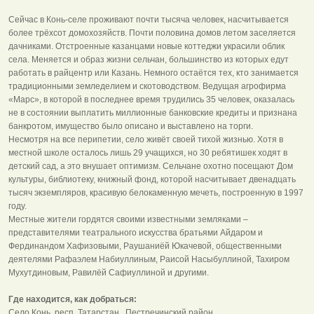
Сейчас в Конь-селе проживают почти тысяча человек, насчитывается
более трёхсот домохозяйств. Почти половина домов летом заселяется
дачниками. Отстроенные казанцами новые коттеджи украсили облик
села. Меняется и образ жизни сельчан, большинство из которых едут
работать в райцентр или Казань. Немного остаётся тех, кто занимается
традиционными земледелием и скотоводством. Ведущая агрофирма
«Марс», в которой в последнее время трудились 35 человек, оказалась
не в состоянии выплатить миллионные банковские кредиты и признана
банкротом, имущество было описано и выставлено на торги.
Несмотря на все перипетии, село живёт своей тихой жизнью. Хотя в
местной школе осталось лишь 29 учащихся, но 30 ребятишек ходят в
детский сад, а это внушает оптимизм. Сельчане охотно посещают Дом
культуры, библиотеку, книжный фонд, которой насчитывает двенадцать
тысяч экземпляров, красивую белокаменную мечеть, построенную в 1997
году.
Местные жители гордятся своими известными земляками –
представителями театрального искусства братьями Айдаром и
Фердинандом Хафизовыми, Раушаниёй Юкачевой, общественными
деятелями Рафаэлем Набиуллиным, Раисой Насыбуллиной, Тахиром
Мухутдиновым, Равилёй Сафиуллиной и другими.
Где находится, как добраться:
Село Конь, респ. Татарстан, Пестречинский район.