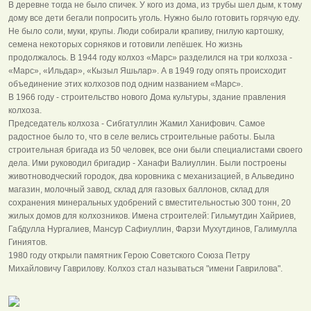
В деревне тогда не было спичек. У кого из дома, из трубы шел дым, к тому
дому все дети бегали попросить уголь. Нужно было готовить горячую еду.
Не было соли, муки, крупы. Люди собирали крапиву, гнилую картошку,
семена некоторых сорняков и готовили лепёшек. Но жизнь
продолжалось. В 1944 году колхоз «Марс» разделился на три колхоза -
«Марс», «Ильдар», «Кызыл Яшьлар». А в 1949 году опять происходит
объединение этих колхозов под одним названием «Марс».
В 1966 году - строительство нового Дома культуры, здание правления
колхоза.
Председатель колхоза - Сибгатуллин Жамил Ханифович. Самое
радостное было то, что в селе велись строительные работы. Была
строительная бригада из 50 человек, все они были специалистами своего
дела. Ими руководил бригадир - Ханафи Валиуллин. Были построены
животноводческий городок, два коровника с механизацией, в Альведино
магазин, молочный завод, склад для газовых баллонов, склад для
сохранения минеральных удобрений с вместительностью 300 тонн, 20
жилых домов для колхозников. Имена строителей: Гильмутдин Хайриев,
Габдулла Нургалиев, Мансур Сафиуллин, Фарзи Мухутдинов, Галимулла
Гиниятов.
1980 году открыли памятник Герою Советского Союза Петру
Михайловичу Гаврилову. Колхоз стал называться "имени Гаврилова".