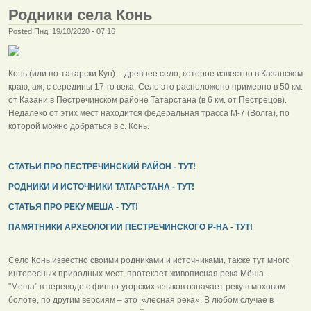
Родники села Конь
Posted Пнд, 19/10/2020 - 07:16
Конь (или по-татарски Кун) – древнее село, которое известно в Казанском
краю, аж, с середины 17-го века. Село это расположено примерно в 50 км.
от Казани в Пестречинском районе Татарстана (в 6 км. от Пестрецов).
Недалеко от этих мест находится федеральная трасса М-7 (Волга), по
которой можно добраться в с. Конь.
СТАТЬИ ПРО ПЕСТРЕЧИНСКИЙ РАЙОН - ТУТ!
РОДНИКИ И ИСТОЧНИКИ ТАТАРСТАНА - ТУТ!
СТАТЬЯ ПРО РЕКУ МЕША - ТУТ!
ПАМЯТНИКИ АРХЕОЛОГИИ ПЕСТРЕЧИНСКОГО Р-НА - ТУТ!
Село Конь известно своими родниками и источниками, также тут много
интересных природных мест, протекает живописная река Мёша..
"Меша" в переводе с финно-угорских языков означает реку в моховом
болоте, по другим версиям – это «лесная река». В любом случае в