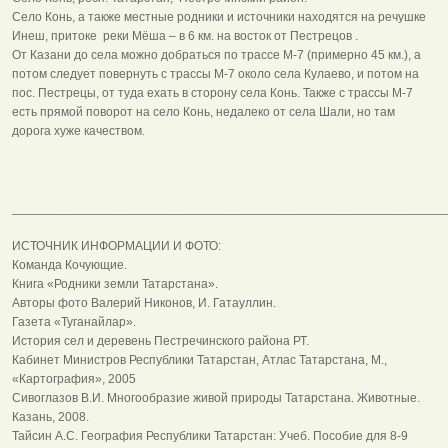
Село Конь, а также местные родники и источники находятся на речушке
Инеш, притоке реки Мёша – в 6 км. на восток от Пестрецов .
От Казани до села можно добраться по трассе М-7 (примерно 45 км.), а
потом следует повернуть с трассы М-7 около села Кулаево, и потом на
пос. Пестрецы, от туда ехать в сторону села Конь. Также с трассы М-7
есть прямой поворот на село Конь, недалеко от села Шали, но там
дорога хуже качеством.
______________________________________________________________
ИСТОЧНИК ИНФОРМАЦИИ И ФОТО:
Команда Кочующие.
Книга «Родники земли Татарстана».
Авторы фото Валерий Никонов, И. Гатауллин.
Газета «Туганайлар».
История сел и деревень Пестречинского района РТ.
Кабинет Министров Республики Татарстан, Атлас Татарстана, М.,
«Картография», 2005
Сивоглазов В.И. Многообразие живой природы Татарстана. Животные.
Казань, 2008.
Тайсин А.С. География Республики Татарстан: Учеб. Пособие для 8-9