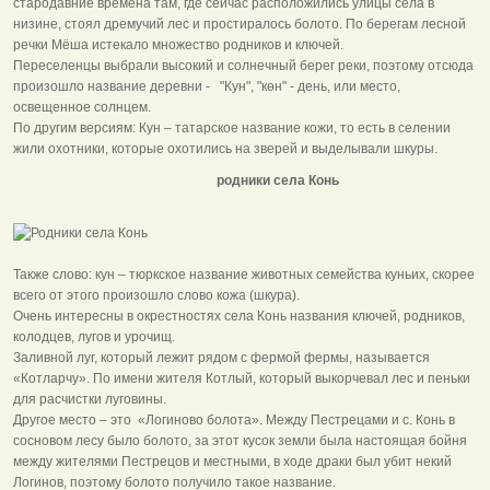
стародавние времена там, где сейчас расположились улицы села в
низине, стоял дремучий лес и простиралось болото. По берегам лесной
речки Мёша истекало множество родников и ключей.
Переселенцы выбрали высокий и солнечный берег реки, поэтому отсюда
произошло название деревни - "Кун", "көн" - день, или место,
освещенное солнцем.
По другим версиям: Кун – татарское название кожи, то есть в селении
жили охотники, которые охотились на зверей и выделывали шкуры.
родники села Конь
Также слово: кун – тюркское название животных семейства куньих, скорее
всего от этого произошло слово кожа (шкура).
Очень интересны в окрестностях села Конь названия ключей, родников,
колодцев, лугов и урочищ.
Заливной луг, который лежит рядом с фермой фермы, называется
«Котларчу». По имени жителя Котлый, который выкорчевал лес и пеньки
для расчистки луговины.
Другое место – это «Логиново болота». Между Пестрецами и с. Конь в
сосновом лесу было болото, за этот кусок земли была настоящая бойня
между жителями Пестрецов и местными, в ходе драки был убит некий
Логинов, поэтому болото получило такое название.