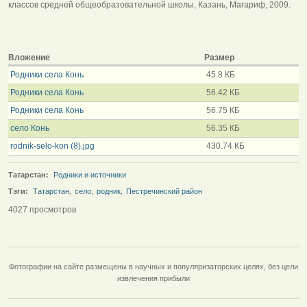
классов средней общеобразовательной школы, Казань, Магариф, 2009.
Вложение
Размер
Родники села Конь
45.8 КБ
Родники села Конь
56.42 КБ
Родники села Конь
56.75 КБ
село Конь
56.35 КБ
rodnik-selo-kon (8).jpg
430.74 КБ
Татарстан:
Родники и источники
Тэги:
Татарстан
,
село
,
родник
,
Пестречинский район
4027 просмотров
Фотографии на сайте размещены в научных и популяризаторских целях, без цели
извлечения прибыли