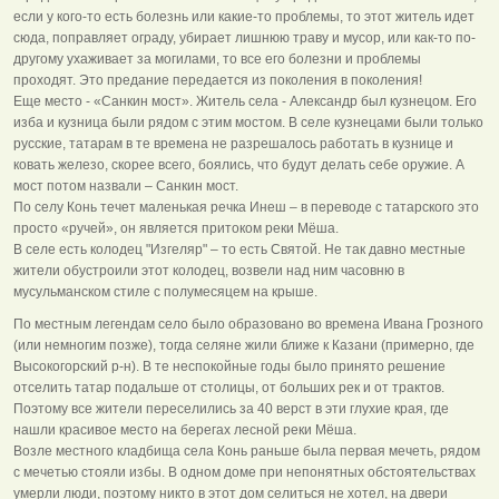
если у кого-то есть болезнь или какие-то проблемы, то этот житель идет
сюда, поправляет ограду, убирает лишнюю траву и мусор, или как-то по-
другому ухаживает за могилами, то все его болезни и проблемы
проходят. Это предание передается из поколения в поколения!
Еще место - «Санкин мост». Житель села - Александр был кузнецом. Его
изба и кузница были рядом с этим мостом. В селе кузнецами были только
русские, татарам в те времена не разрешалось работать в кузнице и
ковать железо, скорее всего, боялись, что будут делать себе оружие. А
мост потом назвали – Санкин мост.
По селу Конь течет маленькая речка Инеш – в переводе с татарского это
просто «ручей», он является притоком реки Мёша.
В селе есть колодец "Изгеляр" – то есть Святой. Не так давно местные
жители обустроили этот колодец, возвели над ним часовню в
мусульманском стиле с полумесяцем на крыше.
По местным легендам село было образовано во времена Ивана Грозного
(или немногим позже), тогда селяне жили ближе к Казани (примерно, где
Высокогорский р-н). В те неспокойные годы было принято решение
отселить татар подальше от столицы, от больших рек и от трактов.
Поэтому все жители переселились за 40 верст в эти глухие края, где
нашли красивое место на берегах лесной реки Мёша.
Возле местного кладбища села Конь раньше была первая мечеть, рядом
с мечетью стояли избы. В одном доме при непонятных обстоятельствах
умерли люди, поэтому никто в этот дом селиться не хотел, на двери