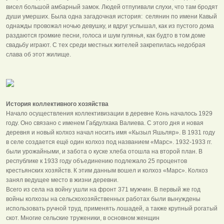
висел большой амбарный замок. Людей отпугивали слухи, что там бродят
души умерших. Была одна загадочная история: селянин по имени Кавый
однажды провожал ночью девушку, и вдруг услышал, как из пустого дома
раздаются громкие песни, голоса и шум гулянья, как будто в том доме
свадьбу играют. С тех среди местных жителей закрепилась недобрая
слава об этот жилище.
История коллективного хозяйства
Начало осуществления коллективизации в деревне Конь началось 1929
году. Оно связано с именем Габдулхака Валиева. С этого дня и новая
деревня и новый колхоз начал носить имя «Кызыл Яшьляр». В 1931 году
в селе создается ещё один колхоз под названием «Марс». 1932-1933 гг.
были урожайными, и забота о куске хлеба отошла на второй план. В
республике к 1933 году объединению подлежало 25 процентов
крестьянских хозяйств. К этим данным вошел и колхоз «Марс». Колхоз
занял ведущее место в жизни деревни.
Всего из села на войну ушли на фронт 371 мужчин. В первый же год
войны колхозы на сельскохозяйственных работах были вынуждены
использовать ручной труд, применять лошадей, а также крупный рогатый
скот. Многие сельские труженики, в основном женщин