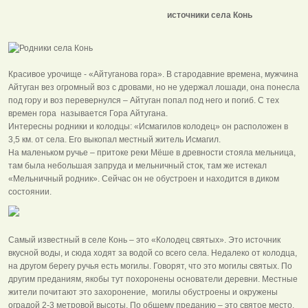
источники села Конь
Красивое урочище - «Айтуганова гора». В стародавние времена, мужчина
Айтуган вез огромный воз с дровами, но не удержал лошади, она понесла
под гору и воз перевернулся – Айтуган попал под него и погиб. С тех
времен гора называется Гора Айтугана.
Интересны родники и колодцы: «Исмагилов колодец» он расположен в
3,5 км. от села. Его выкопал местный житель Исмагил.
На маленьком ручье – притоке реки Мёше в древности стояла мельница,
там была небольшая запруда и мельничный сток, там же истекал
«Мельничный родник». Сейчас он не обустроен и находится в диком
состоянии.
Самый известный в селе Конь – это «Колодец святых». Это источник
вкусной воды, и сюда ходят за водой со всего села. Недалеко от колодца,
на другом берегу ручья есть могилы. Говорят, что это могилы святых. По
другим преданиям, якобы тут похоронены основатели деревни. Местные
жители почитают это захоронение, могилы обустроены и окружены
оградой 2-3 метровой высоты. По общему преданию – это святое место,