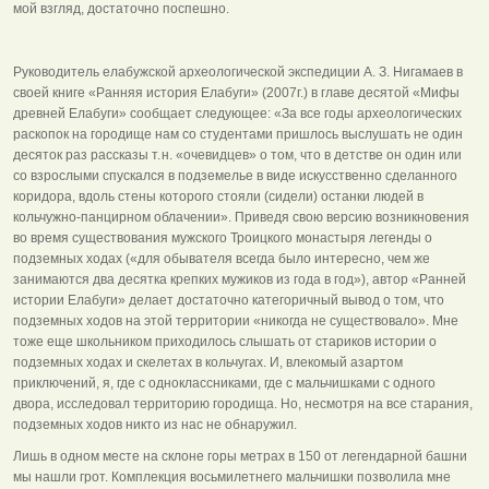
мой взгляд, достаточно поспешно.
Руководитель елабужской археологической экспедиции А. З. Нигамаев в
своей книге «Ранняя история Елабуги» (2007г.) в главе десятой «Мифы
древней Елабуги» сообщает следующее: «За все годы археологических
раскопок на городище нам со студентами пришлось выслушать не один
десяток раз рассказы т. н. «очевидцев» о том, что в детстве он один или
со взрослыми спускался в подземелье в виде искусственно сделанного
коридора, вдоль стены которого стояли (сидели) останки людей в
кольчужно-панцирном облачении». Приведя свою версию возникновения
во время существования мужского Троицкого монастыря легенды о
подземных ходах («для обывателя всегда было интересно, чем же
занимаются два десятка крепких мужиков из года в год»), автор «Ранней
истории Елабуги» делает достаточно категоричный вывод о том, что
подземных ходов на этой территории «никогда не существовало». Мне
тоже еще школьником приходилось слышать от стариков истории о
подземных ходах и скелетах в кольчугах. И, влекомый азартом
приключений, я, где с одноклассниками, где с мальчишками с одного
двора, исследовал территорию городища. Но, несмотря на все старания,
подземных ходов никто из нас не обнаружил.
Лишь в одном месте на склоне горы метрах в 150 от легендарной башни
мы нашли грот. Комплекция восьмилетнего мальчишки позволила мне