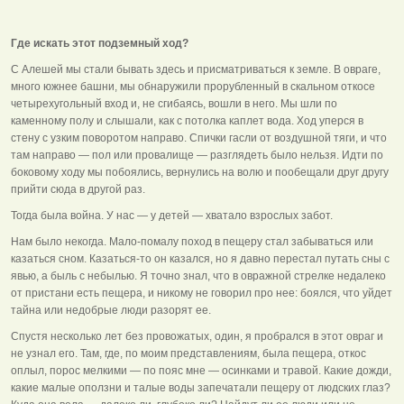
Где искать этот подземный ход?
С Алешей мы стали бывать здесь и присматриваться к земле. В овраге,
много южнее башни, мы обнаружили прорубленный в скальном откосе
четырехугольный вход и, не сгибаясь, вошли в него. Мы шли по
каменному полу и слышали, как с потолка каплет вода. Ход уперся в
стену с узким поворотом направо. Спички гасли от воздушной тяги, и что
там направо — пол или провалище — разглядеть было нельзя. Идти по
боковому ходу мы побоялись, вернулись на волю и пообещали друг другу
прийти сюда в другой раз.
Тогда была война. У нас — у детей — хватало взрослых забот.
Нам было некогда. Мало-помалу поход в пещеру стал забываться или
казаться сном. Казаться-то он казался, но я давно перестал путать сны с
явью, а быль с небылью. Я точно знал, что в овражной стрелке недалеко
от пристани есть пещера, и никому не говорил про нее: боялся, что уйдет
тайна или недобрые люди разорят ее.
Спустя несколько лет без провожатых, один, я пробрался в этот овраг и
не узнал его. Там, где, по моим представлениям, была пещера, откос
оплыл, порос мелкими — по пояс мне — осинками и травой. Какие дожди,
какие малые оползни и талые воды запечатали пещеру от людских глаз?