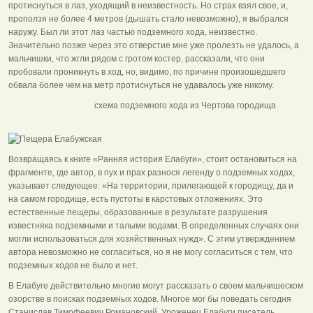
протиснуться в лаз, уходящий в неизвестность. Но страх взял свое, и,
проползя не более 4 метров (дышать стало невозможно), я выбрался
наружу. Был ли этот лаз частью подземного хода, неизвестно.
Значительно позже через это отверстие мне уже пролезть не удалось, а
мальчишки, что жгли рядом с гротом костер, рассказали, что они
пробовали проникнуть в ход, но, видимо, по причине произошедшего
обвала более чем на метр протиснуться не удавалось уже никому.
схема подземного хода из Чертова городища
Возвращаясь к книге «Ранняя история Елабуги», стоит остановиться на
фрагменте, где автор, в пух и прах разнося легенду о подземных ходах,
указывает следующее: «На территории, прилегающей к городищу, да и
на самом городище, есть пустоты в карстовых отложениях. Это
естественные пещеры, образованные в результате разрушения
известняка подземными и талыми водами. В определенных случаях они
могли использоваться для хозяйственных нужд». С этим утверждением
автора невозможно не согласиться, но я не могу согласиться с тем, что
подземных ходов не было и нет.
В Елабуге действительно многие могут рассказать о своем мальчишеском
озорстве в поисках подземных ходов. Многое мог бы поведать сегодня
Станислав Тимофеевич Романовский. Уроженец Елабуги писатель