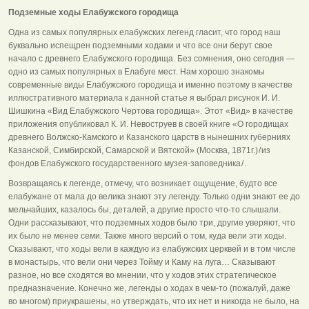
Подземные ходы Елабужского городища
Одна из самых популярных елабужских легенд гласит, что город наш
буквально испещрен подземными ходами и что все они берут свое
начало с древнего Елабужского городища. Без сомнения, оно сегодня —
одно из самых популярных в Елабуге мест. Нам хорошо знакомы
современные виды Елабужского городища и именно поэтому в качестве
иллюстративного материала к данной статье я выбрал рисунок И. И.
Шишкина «Вид Елабужского Чертова городища». Этот «Вид» в качестве
приложения опубликовал К. И. Невоструев в своей книге «О городищах
древнего Волжско-Камского и Казанского царств в нынешних губерниях
Казанской, Симбирской, Самарской и Вятской» (Москва, 1871г.) / из
фондов Елабужского государственного музея-заповедника / .
Возвращаясь к легенде, отмечу, что возникает ощущение, будто все
елабужане от мала до велика знают эту легенду. Только одни знают ее до
мельчайших, казалось бы, деталей, а другие просто что-то слышали.
Одни рассказывают, что подземных ходов было три, другие уверяют, что
их было не менее семи. Также много версий о том, куда вели эти ходы.
Сказывают, что ходы вели в каждую из елабужских церквей и в том числе
в монастырь, что вели они через Тойму и Каму на луга… Сказывают
разное, но все сходятся во мнении, что у ходов этих стратегическое
предназначение. Конечно же, легенды о ходах в чем-то (пожалуй, даже
во многом) приукрашены, но утверждать, что их нет и никогда не было, на