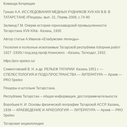
Команда Кочующие
Гунько А.А. ИССЛЕДОВАНИЯ МЕДНЫХ РУДНИКОВ XVII-XIX В.В. В
ТАТАРСТАНЕ //Пещеры. вып. 31, Пермь 2008, с.74-90
Залкинд Г.М. Очерки истории горнозаводской промышленности
Татарстана XVII-XIXв.- Казань, 1930.
Автор статьи А.Иванов «Елабужские легенды»
Геология и полезные ископаемые Татарской республики /сборник работ
1927 -1930г./ под ред.проф.Ноинского. –Казань: Татиздат, 1932.
https://pro-speleo.ru/
Сементовский В. Н. и др. РЕЛЬЕФ ТАТАРИИ. Казань 1951 г. —
СПЕЛЕСТОЛОГИЯ И ПОДЗ.ПРОСТРАНСТВА — ЛИТЕРАТУРА — Архив —
PRO Speleo
Пещеры и штольни Татарстана.
Республика Татарстан – общая информация, достопримечательности
Воробьев Н. И. Основы физической географии Татарской АССР. Казань,
1936 — КРАЕВЕДЕНИЕ И АРХЕОЛОГИЯ — ЛИТЕРАТУРА — Архив — PRO
Speleo
Татарская энциклопедия.