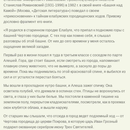
Станислав Романовский (1931-1996) в 1982 г. в своей книге «Башня над
Камой» (Москва, «Детская литература») поведал о своем
«прикосновении» к тайнам елабужских городищенских ходов. Привожу
дословно фрагмент его книги.
«Я родился в старинном городке Елабуге, что припал к подножию горы с
башней Чертово городище. С тех пор как помню себя, я слышал
разговоры об этой башне. От них до сего времени у меня осталось
ощущение великой загадки.
Первый раз в жизни пошел я туда в третьем классе с соседом по парте
Алешей. Гора, где стоит башня, если смотреть из города, напоминает
плавную спину животного, что не вымерло, а заснуло до поры до
времени. Пока мы поднимались по этой красноватой спине, я выбился из
сил и от усталости перестал бояться.
Мы вошли в прохладное нутро башни, и Алеша зажег спичку. Она
осветила голубей, что дремали в оспинах стен. Птицы не ворохнулись от
света, и глаза у них были белые. Мы постояли в каменной тишине на
земляном полу, перерытом кладоискателями, посмотрели, как в проемах
окон клубятся облака, и вышли наружу.
От старших мы слышали, что отсюда в город ведет подземный ход — от
Чертова городища до церкви Покрова, в которую царь Иван Грозный
подарил окованную серебром икону Трех Святителей.