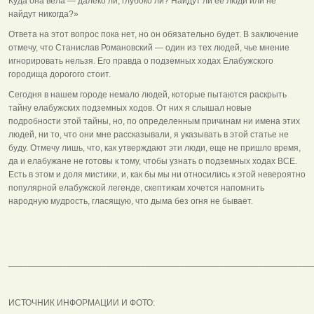
Куда она вела — далеко ли, глубоко ли? Найдут ли ее люди или не
найдут никогда?»
Ответа на этот вопрос пока нет, но он обязательно будет. В заключение
отмечу, что Станислав Романовский — один из тех людей, чье мнение
игнорировать нельзя. Его правда о подземных ходах Елабужского
городища дорогого стоит.
Сегодня в нашем городе немало людей, которые пытаются раскрыть
тайну елабужских подземных ходов. От них я слышал новые
подробности этой тайны, но, по определенным причинам ни имена этих
людей, ни то, что они мне рассказывали, я указывать в этой статье не
буду. Отмечу лишь, что, как утверждают эти люди, еще не пришло время,
да и елабужане не готовы к тому, чтобы узнать о подземных ходах ВСЕ.
Есть в этом и доля мистики, и, как бы мы ни относились к этой невероятно
популярной елабужской легенде, скептикам хочется напомнить
народную мудрость, гласящую, что дыма без огня не бывает.
______________________________________________________________
ИСТОЧНИК ИНФОРМАЦИИ И ФОТО: