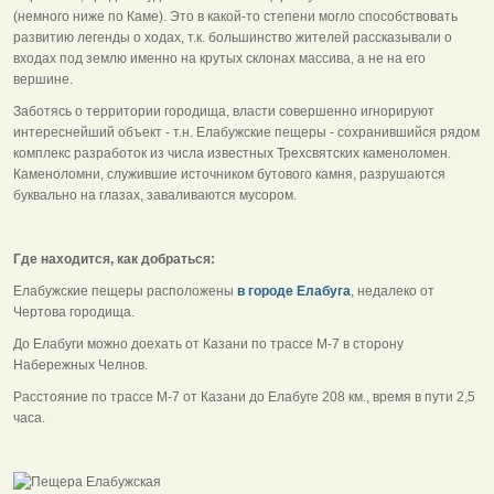
(немного ниже по Каме). Это в какой-то степени могло способствовать
развитию легенды о ходах, т.к. большинство жителей рассказывали о
входах под землю именно на крутых склонах массива, а не на его
вершине.
Заботясь о территории городища, власти совершенно игнорируют
интереснейший объект - т.н. Елабужские пещеры - сохранившийся рядом
комплекс разработок из числа известных Трехсвятских каменоломен.
Каменоломни, служившие источником бутового камня, разрушаются
буквально на глазах, заваливаются мусором.
Где находится, как добраться:
Елабужские пещеры расположены
в городе Елабуга
, недалеко от
Чертова городища.
До Елабуги можно доехать от Казани по трассе М-7 в сторону
Набережных Челнов.
Расстояние по трассе М-7 от Казани до Елабуге 208 км., время в пути 2,5
часа.