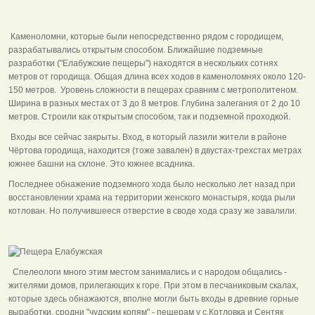
Каменоломни, которые были непосредственно рядом с городищем,
разрабатывались открытым способом. Ближайшие подземные
разработки ("Елабужские пещеры") находятся в нескольких сотнях
метров от городища. Общая длина всех ходов в каменоломнях около 120-
150 метров. Уровень сложности в пещерах сравним с метрополитеном.
Ширина в разных местах от 3 до 8 метров. Глубина залегания от 2 до 10
метров. Строили как открытым способом, так и подземной проходкой.
Входы все сейчас закрыты. Вход, в который лазили жители в районе
Чёртова городища, находится (тоже завален) в двустах-трехстах метрах
южнее башни на склоне. Это южнее всадника.
Последнее обнажение подземного хода было несколько лет назад при
восстановлении храма на территории женского монастыря, когда рыли
котлован. Но получившееся отверстие в своде хода сразу же завалили.
Спелеологи много этим местом занимались и с народом общались -
жителями домов, прилегающих к горе. При этом в песчаниковым скалах,
которые здесь обнажаются, вполне могли быть входы в древние горные
выработки, сродни "чудским копям" - пещерам у с.Котловка и Сентяк