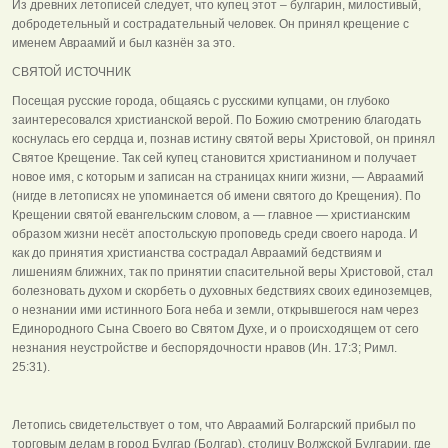
Из древних летописей следует, что купец этот – булгарин, милостивый,
добродетельный и сострадательный человек. Он принял крещение с
именем Авраамий и был казнён за это.
СВЯТОЙ ИСТОЧНИК
Посещая русские города, общаясь с русскими купцами, он глубоко
заинтересовался христианской верой. По Божию смотрению благодать
коснулась его сердца и, познав истину святой веры Христовой, он принял
Святое Крещение. Так сей купец становится христианином и получает
новое имя, с которым и записан на страницах книги жизни, — Авраамий
(нигде в летописях не упоминается об имени святого до Крещения). По
Крещении святой евангельским словом, а — главное — христианским
образом жизни несёт апостольскую проповедь среди своего народа. И
как до принятия христианства сострадал Авраамий бедствиям и
лишениям ближних, так по принятии спасительной веры Христовой, стал
болезновать духом и скорбеть о духовных бедствиях своих единоземцев,
о незнании ими истинного Бога неба и земли, открывшегося нам через
Единородного Сына Своего во Святом Духе, и о происходящем от сего
незнания неустройстве и беспорядочности нравов (Ин. 17:3; Римл.
25:31).
Летопись свидетельствует о том, что Авраамий Болгарский прибыл по
торговым делам в город Булгар (Болгар), столицу Волжской Булгарии, где