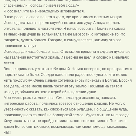
спасением ли Господь привел тебя сюда?»
Я осознал, что мне необходимо исповедаться.
В воскресенье снова пошел в храм, где приложился к святым мощам.
Исповедываться во время службы не хватило духу. А когда церковь
опустела, подошел к настоятелю. Я начал говорить. Память из самых
темных недр души выволакивала такие мерзости, о которых не то что
говорить, думать боялся. Говорил, а сам удивлялся, как могу это все
произносить вслух.
Исповедь длилась больше часа. Столько же времени я слушал духовные
наставления настоятеля храма. Из церкви не шел, а словно на крыльях
летел.
Вскоре пришлось уехать к себе домой. Не мог поверить, но пристрастия к
наркотикам не было. Сердце наполняло радостное чувство, что можно
жить по-другому. Очень сильно хотелось вновь приехать в Болгар. Бросил
все дела, через месяц вновь посетил эту землю. Побывав на святом
колодце, облился из него с верой об исцелении души.
Моя жизнь резко изменилась. Сменился круг знакомых, нашлась
интересная работа, появилось трезвое отношение к жизни. Не могу с
уверенностью сказать, как сложиться мое будущее. Но ощущение чуда,
произошедшего со мной на болгарской земле, будет жить во мне всегда.
Хочу сказать всем: не пройдите мимо такого великого места. Поистине
дивен Бог во святых своих, посылающих нам свою помощь, спасающих
нас!