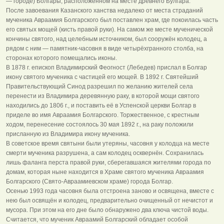
— городе) Болгары, расположенном на месте древнего Булгара.
После завоевания Казанского ханства недалеко от места страданий
мученика Авраамия Болгарского был поставлен храм, где покоилась часть
его святых мощей (кисть правой руки). На самом же месте мученической
кончины святого, над целебным источником, был сооружён колодец, а
рядом с ним — памятник-часовня в виде четырёхгранного столба, на
сторонах которого помещались иконы.
В 1878 г. епископ Владимирский Феогност (Лебедев) прислал в Болгар
икону святого мученика с частицей его мощей. В 1892 г. Святейший
Правительствующий Синод разрешил по желанию жителей села
перенести из Владимира деревянную раку, в которой мощи святого
находились до 1806 г., и поставить её в Успенской церкви Болгар в
приделе во имя Авраамия Болгарского. Торжественное, с крестным
ходом, перенесение состоялось 30 мая 1892 г., на раку положили
присланную из Владимира икону мученика.
В советское время святыни были утеряны, часовня у колодца на месте
смерти мученика разрушена, а сам колодец осквернён. Сохранилась
лишь фаланга перста правой руки, сберегавшаяся жителями города по
домам, которая ныне находится в Храме святого мученика Авраамия
Болгарского (Свято-Авраамиевском храме) города Болгар.
Осенью 1993 года часовня была отстроена заново и освящена, вместе с
нею был освящён и колодец, предварительно очищенный от нечистот и
мусора. При этом на его дне было обнаружено два ключа чистой воды.
Считается, что мученик Авраамий Болгарский обладает особой