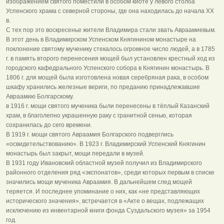
изображением святого поместили в особом киоте у левого столба
Успенского храма с северной стороны, где она находилась до начала XX
в.
С тех пор это воскресенье жители Владимира стали звать Авраамиевым.
В этот день в Владимирском Успенском Княгинином монастыре на
поклонение святому мученику стекалось огромное число людей, а в 1785
г. в память второго перенесения мощей был установлен крестный ход из
городского кафедрального Успенского собора в Княгинин монастырь. В
1806 г. для мощей была изготовлена новая серебряная рака, в особом
шкафу хранились железные вериги, по преданию принадлежавшие
Авраамию Болгарскому.
в 1916 г. мощи святого мученика были перенесены в тёплый Казанский
храм, в благолепно украшенную раку с гранитной сенью, которая
сохранилась до сего времени.
В 1919 г. мощи святого Авраамия Болгарского подверглись
«освидетельствованию». В 1923 г. Владимирский Успенский Княгинин
монастырь был закрыт, мощи передали в музей.
В 1931 году Ивановский областной музей получил из Владимирского
районного отделения ряд «экспонатов», среди которых первым в списке
значились мощи мученика Авраамия. В дальнейшем след мощей
теряется. И последнее упоминание о них, как «не представляющих
исторического значения», встречается в «Акте о вещах, подлежащих
исключению из инвентарной книги фонда Суздальского музея» за 1954
год.