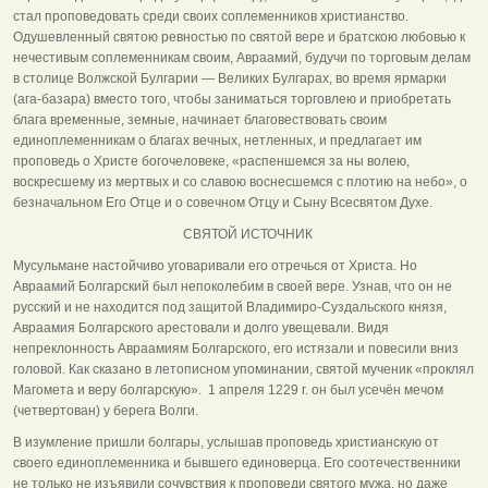
стал проповедовать среди своих соплеменников христианство.
Одушевленный святою ревностью по святой вере и братскою любовью к
нечестивым соплеменникам своим, Авраамий, будучи по торговым делам
в столице Волжской Булгарии — Великих Булгарах, во время ярмарки
(ага-базара) вместо того, чтобы заниматься торговлею и приобретать
блага временные, земные, начинает благовествовать своим
единоплеменникам о благах вечных, нетленных, и предлагает им
проповедь о Христе богочеловеке, «распеншемся за ны волею,
воскресшему из мертвых и со славою воснесшемся с плотию на небо», о
безначальном Его Отце и о совечном Отцу и Сыну Всесвятом Духе.
СВЯТОЙ ИСТОЧНИК
Мусульмане настойчиво уговаривали его отречься от Христа. Но
Авраамий Болгарский был непоколебим в своей вере. Узнав, что он не
русский и не находится под защитой Владимиро-Суздальского князя,
Авраамия Болгарского арестовали и долго увещевали. Видя
непреклонность Авраамиям Болгарского, его истязали и повесили вниз
головой. Как сказано в летописном упоминании, святой мученик «проклял
Магомета и веру болгарскую». 1 апреля 1229 г. он был усечён мечом
(четвертован) у берега Волги.
В изумление пришли болгары, услышав проповедь христианскую от
своего единоплеменника и бывшего единоверца. Его соотечественники
не только не изъявили сочувствия к проповеди святого мужа, но даже