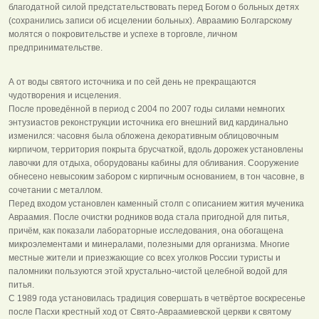
благодатной силой предстательствовать перед Богом о больных детях
(сохранились записи об исцелении больных). Авраамию Болгарскому
молятся о покровительстве и успехе в торговле, личном
предпринимательстве.
А от воды святого источника и по сей день не прекращаются
чудотворения и исцеления.
После проведённой в период с 2004 по 2007 годы силами немногих
энтузиастов реконструкции источника его внешний вид кардинально
изменился: часовня была обложена декоративным облицовочным
кирпичом, территория покрыта брусчаткой, вдоль дорожек установлены
лавочки для отдыха, оборудованы кабины для обливания. Сооружение
обнесено невысоким забором с кирпичным основанием, в тон часовне, в
сочетании с металлом.
Перед входом установлен каменный столп с описанием жития мученика
Авраамия. После очистки родников вода стала пригодной для питья,
причём, как показали лабораторные исследования, она обогащена
микроэлементами и минералами, полезными для организма. Многие
местные жители и приезжающие со всех уголков России туристы и
паломники пользуются этой хрустально-чистой целебной водой для
питья.
C 1989 года установилась традиция совершать в четвёртое воскресенье
после Пасхи крестный ход от Свято-Авраамиевской церкви к святому