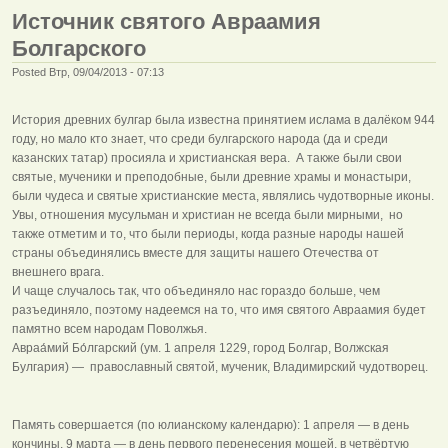
Источник святого Авраамия
Болгарского
Posted Втр, 09/04/2013 - 07:13
История древних булгар была известна принятием ислама в далёком 944
году, но мало кто знает, что среди булгарского народа (да и среди
казанских татар) просияла и христианская вера. А также были свои
святые, мученики и преподобные, были древние храмы и монастыри,
были чудеса и святые христианские места, являлись чудотворные иконы.
Увы, отношения мусульман и христиан не всегда были мирными, но
также отметим и то, что были периоды, когда разные народы нашей
страны объединялись вместе для защиты нашего Отечества от
внешнего врага.
И чаще случалось так, что объединяло нас гораздо больше, чем
разъединяло, поэтому надеемся на то, что имя святого Авраамия будет
памятно всем народам Поволжья.
Авраа́мий Бо́лгарский (ум. 1 апреля 1229, город Болгар, Волжская
Булгария) — православный святой, мученик, Владимирский чудотворец.
Память совершается (по юлианскому календарю): 1 апреля — в день
кончины, 9 марта — в день первого перенесения мощей, в четвёртую