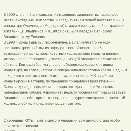
В 1950-х гг. они были списаны из музейного хранения, их настоящее
местонахождение неизвестно. Перед изъятием мощей настоятельница
монастыря Олимпиада (Медведева) отдала частицу мощей на хранение
жительнице Владимира, и в 1992 г. она была передана епископу
Владимирскому Евлогию.
В 1993 г. монастырь был возобновлён, а 10 апреля того же года
состоялся крестный ход из кафедрального Успенского собора в
возрождённый монастырь. Крестный ход возглавил владыка Евлогий,
который перенёс ковчежец с частицей мощей Авраамия Болгарского в
обитель. Ковчежец был установлен в Успенском храме Княгинина
монастыря, на солее, напротив северо-западного столба храма. Над ним
находится вышитая золотом икона мученика конца XIX в. работы
монастырских мастериц, по преданию принадлежавшая игумении
Олимпиаде и до открытия монастыря находившаяся в Успенском
кафедральном соборе. Авраамиеву неделю продолжают праздновать во
Владимире особо торжественно, после литургии совершается крестный
ход вокруг обители с частицей мощей святого.
С середины XIX в. память святого Авраамия Болгарского стала особо
почитаться в Казани.