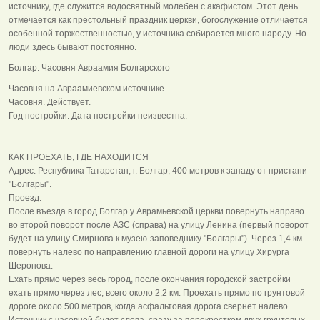
источнику, где служится водосвятный молебен с акафистом. Этот день
отмечается как престольный праздник церкви, богослужение отличается
особенной торжественностью, у источника собирается много народу. Но
люди здесь бывают постоянно.
Болгар. Часовня Авраамия Болгарского
Часовня на Авраамиевском источнике
Часовня. Действует.
Год постройки: Дата постройки неизвестна.
КАК ПРОЕХАТЬ, ГДЕ НАХОДИТСЯ
Адрес: Республика Татарстан, г. Болгар, 400 метров к западу от пристани
"Болгары".
Проезд:
После въезда в город Болгар у Аврамьевской церкви повернуть направо
во второй поворот после АЗС (справа) на улицу Ленина (первый поворот
будет на улицу Смирнова к музею-заповеднику "Болгары"). Через 1,4 км
повернуть налево по направлению главной дороги на улицу Хирурга
Шеронова.
Ехать прямо через весь город, после окончания городской застройки
ехать прямо через лес, всего около 2,2 км. Проехать прямо по грунтовой
дороге около 500 метров, когда асфальтовая дорога свернет налево.
Источник с часовней будет слева, сразу за перекрестком двух грунтовых