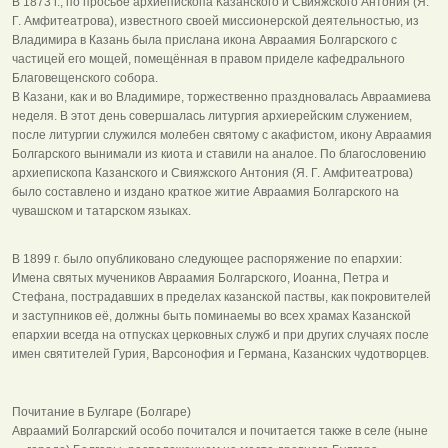
В 1873 г., по просьбе архиепископа Казанского и Свияжского Антония (Я.
Г. Амфитеатрова), известного своей миссионерской деятельностью, из
Владимира в Казань была прислана икона Авраамия Болгарского с
частицей его мощей, помещённая в правом приделе кафедрального
Благовещенского собора.
В Казани, как и во Владимире, торжественно праздновалась Авраамиева
неделя. В этот день совершалась литургия архиерейским служением,
после литургии служился молебен святому с акафистом, икону Авраамия
Болгарского вынимали из киота и ставили на аналое. По благословению
архиепископа Казанского и Свияжского Антония (Я. Г. Амфитеатрова)
было составлено и издано краткое житие Авраамия Болгарского на
чувашском и татарском языках.
В 1899 г. было опубликовано следующее распоряжение по епархии:
Имена святых мучеников Авраамия Болгарского, Иоанна, Петра и
Стефана, пострадавших в пределах казанской паствы, как покровителей
и заступников её, должны быть поминаемы во всех храмах Казанской
епархии всегда на отпусках церковных служб и при других случаях после
имен святителей Гурия, Варсонофия и Германа, Казанских чудотворцев.
Почитание в Булгаре (Болгаре)
Авраамий Болгарский особо почитался и почитается также в селе (ныне