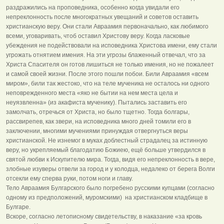
раздражились на проповедника, особенно когда увидали его
непреклонность после многократных увещаний и советов оставить
христианскую веру. Они стали Авраамия первоначально, как любимого
всеми, уговаривать, чтоб оставил Христову веру. Когда ласковые
убеждения не подействовали на исповедника Христова имени, ему стали
угрожать отнятием имения. На эти угрозы блаженный отвечал, что за
Христа Спасителя он готов лишиться не только имения, но не пожалеет
и самой своей жизни. После этого пошли побои. Били Авраамия «всем
миром», били так жестоко, что на теле мученика не осталось ни одного
неповрежденного места «яко не бытии на нем места цела и
неуязвленна» (из акафиста мученику). Пытались заставить его
замолчать, отречься от Христа, но было тщетно. Тогда болгары,
рассвирепев, как звери, на исповедника много дней томили его в
заключении, многими мучениями принуждая отвергнуться веры
христианской. Не изнемог в муках доблестный страдалец за истинную
веру, но укрепляемый благодатию Божиею, ещё больше утвердился в
святой любви к Искупителю мира. Тогда, видя его непреклонность в вере,
злобные изуверы отвели за город и у колодца, недалеко от берега Волги
отсекли ему сперва руки, потом ноги и главу.
Тело Авраамия Булгарского было погребено русскими купцами (согласно
одному из предположений, муромскими) на христианском кладбище в
Булгаре.
Вскоре, согласно летописному свидетельству, в наказание «за кровь