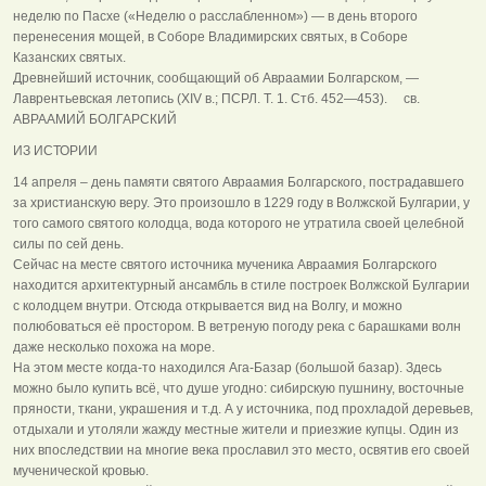
неделю по Пасхе («Неделю о расслабленном») — в день второго
перенесения мощей, в Соборе Владимирских святых, в Соборе
Казанских святых.
Древнейший источник, сообщающий об Авраамии Болгарском, —
Лаврентьевская летопись (XIV в.; ПСРЛ. Т. 1. Стб. 452—453). св.
АВРААМИЙ БОЛГАРСКИЙ
ИЗ ИСТОРИИ
14 апреля – день памяти святого Авраамия Болгарского, пострадавшего
за христианскую веру. Это произошло в 1229 году в Волжской Булгарии, у
того самого святого колодца, вода которого не утратила своей целебной
силы по сей день.
Сейчас на месте святого источника мученика Авраамия Болгарского
находится архитектурный ансамбль в стиле построек Волжской Булгарии
с колодцем внутри. Отсюда открывается вид на Волгу, и можно
полюбоваться её простором. В ветреную погоду река с барашками волн
даже несколько похожа на море.
На этом месте когда-то находился Ага-Базар (большой базар). Здесь
можно было купить всё, что душе угодно: сибирскую пушнину, восточные
пряности, ткани, украшения и т.д. А у источника, под прохладой деревьев,
отдыхали и утоляли жажду местные жители и приезжие купцы. Один из
них впоследствии на многие века прославил это место, освятив его своей
мученической кровью.