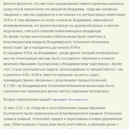
Вполне вероятно, что местное празднование памяти мученика началось
сразу после принесения его мощей во Владимир, тогда как основные
сведения о святом содержатся в летописях и в литературных памятниках
XVII в. К тому времени он особо чтился во Владимире, именовался
великомучеником, его вериги возлагали на душевнобольных, и многие
исцелялись, считался покровителем немощных младенцев.
Во время татаро-монгольских набегов мощи были спрятаны в
Благовещенском приделе Владимирского Успенского Княгинина
монастыря, где и находились до начала XVIII в.
В середине XVII в. во Владимире, среди других писаний посвящённых
местно почитаемым святым, было составлено «Мучение и похвала
мученику Авраамию, Болгарскому и Владимирскому чудотворцу». Кроме
того, стали записываться чудеса, происходившие от мощей святого: так,
в рукописи XVII—XVIII в. имеется указание на шесть чудес,
преимущественно связанных с исцелением глазных болезней.
В 1798 г. во Владимирском Успенском Княгинином монастыре было
написано или переписано житие святого Авраамия Болгарского.
Второе перенесение мощей
Авраамия Болгарского
11 мая 1711 г. (в «Неделю о расслабленном») мощи Авраамия
Болгарского были перенесены из Благовещенского придела Успенского
храма в главный, Успенский, придел и переложены в новую деревянную
раку. Обветшавшая старая рака была уничтожена, а верхнюю доску с