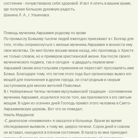
состояние - почувствовала себя здоровой. И вот я опять в вашем храме,
где получаю большую духовную радость.
Шанина Л. А., г. Ульяновск.
Помощь мученика Авраамия родному по крови
По промыслу Божьему тысячи людей ежегодно приезжают в г. Болгар для
того, чтобы соприкоснуться с жизнью мученика Авраамия и вознести ему
свои молитвы. Он жил более восьми веков назад, нёс проповедь о Христе
не только словом, но и примером христианской жизни. Как после своего
мученического подвига, так и сегодня - в двадцать первом веке -
Авраамий своим апостольским служением не перестаёт прославлять имя
Божье. Благодаря тому, что летом этого года был организован вывоз его
мощей для поклонения в другие города, он стал родным и скорым
заступником для многих жителей Поволжья.
В г. Набережные Челны человек мусульманской традиции - соплеменник
мученика Авраамия, исцелился после того, как приложился к его святым
мощам. В один из осенних дней Господь привёл этого человека в Свято-
Авраамиевскую церковь. Вот что он поведал:
Наиль Марданов:
-С диагнозом «пневмония» я оказался в больнице. Врачи во время
обследования выявили, к тому же, цирроз печени. Сорок дней я совсем
не вставал, находился в плохом состоянии. В палату ко мне приходил