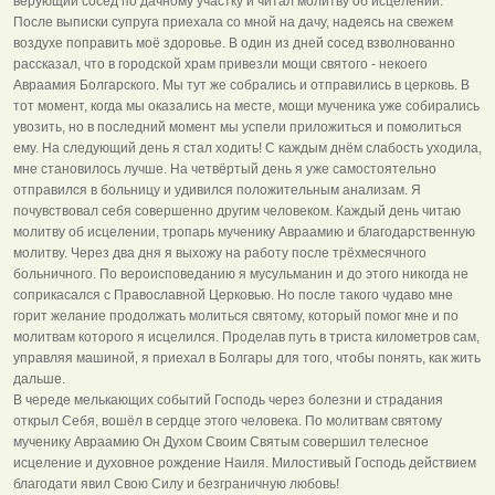
верующий сосед по дачному участку и читал молитву об исцелении.
После выписки супруга приехала со мной на дачу, надеясь на свежем
воздухе поправить моё здоровье. В один из дней сосед взволнованно
рассказал, что в городской храм привезли мощи святого - некоего
Авраамия Болгарского. Мы тут же собрались и отправились в церковь. В
тот момент, когда мы оказались на месте, мощи мученика уже собирались
увозить, но в последний момент мы успели приложиться и помолиться
ему. На следующий день я стал ходить! С каждым днём слабость уходила,
мне становилось лучше. На четвёртый день я уже самостоятельно
отправился в больницу и удивился положительным анализам. Я
почувствовал себя совершенно другим человеком. Каждый день читаю
молитву об исцелении, тропарь мученику Авраамию и благодарственную
молитву. Через два дня я выхожу на работу после трёхмесячного
больничного. По вероисповеданию я мусульманин и до этого никогда не
соприкасался с Православной Церковью. Но после такого чудаво мне
горит желание продолжать молиться святому, который помог мне и по
молитвам которого я исцелился. Проделав путь в триста километров сам,
управляя машиной, я приехал в Болгары для того, чтобы понять, как жить
дальше.
В череде мелькающих событий Господь через болезни и страдания
открыл Себя, вошёл в сердце этого человека. По молитвам святому
мученику Авраамию Он Духом Своим Святым совершил телесное
исцеление и духовное рождение Наиля. Милостивый Господь действием
благодати явил Свою Силу и безграничную любовь!