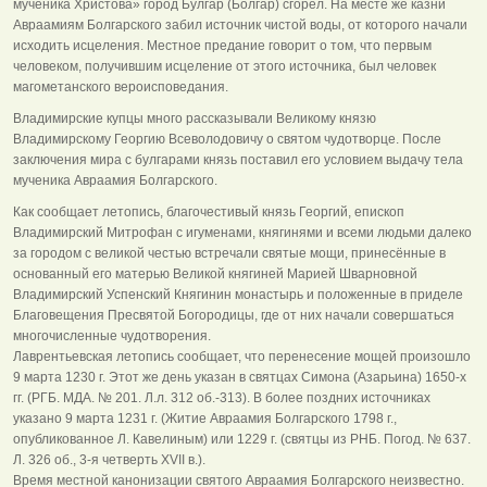
мученика Христова» город Булгар (Болгар) сгорел. На месте же казни
Авраамиям Болгарского забил источник чистой воды, от которого начали
исходить исцеления. Местное предание говорит о том, что первым
человеком, получившим исцеление от этого источника, был человек
магометанского вероисповедания.
Владимирские купцы много рассказывали Великому князю
Владимирскому Георгию Всеволодовичу о святом чудотворце. После
заключения мира с булгарами князь поставил его условием выдачу тела
мученика Авраамия Болгарского.
Как сообщает летопись, благочестивый князь Георгий, епископ
Владимирский Митрофан с игуменами, княгинями и всеми людьми далеко
за городом с великой честью встречали святые мощи, принесённые в
основанный его матерью Великой княгиней Марией Шварновной
Владимирский Успенский Княгинин монастырь и положенные в приделе
Благовещения Пресвятой Богородицы, где от них начали совершаться
многочисленные чудотворения.
Лаврентьевская летопись сообщает, что перенесение мощей произошло
9 марта 1230 г. Этот же день указан в святцах Симона (Азарьина) 1650-х
гг. (РГБ. МДА. № 201. Л.л. 312 об.-313). В более поздних источниках
указано 9 марта 1231 г. (Житие Авраамия Болгарского 1798 г.,
опубликованное Л. Кавелиным) или 1229 г. (святцы из РНБ. Погод. № 637.
Л. 326 об., 3-я четверть XVII в.).
Время местной канонизации святого Авраамия Болгарского неизвестно.