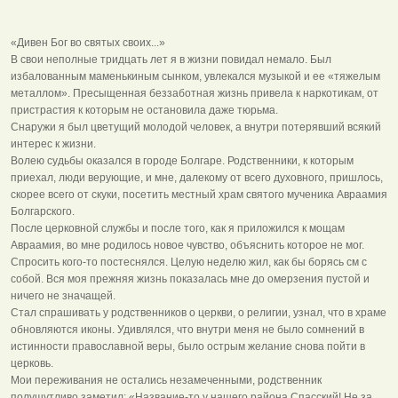
«Дивен Бог во святых своих...»
В свои неполные тридцать лет я в жизни повидал немало. Был
избалованным маменькиным сынком, увлекался музыкой и ее «тяжелым
металлом». Пресыщенная беззаботная жизнь привела к наркотикам, от
пристрастия к которым не остановила даже тюрьма.
Снаружи я был цветущий молодой человек, а внутри потерявший всякий
интерес к жизни.
Волею судьбы оказался в городе Болгаре. Родственники, к которым
приехал, люди верующие, и мне, далекому от всего духовного, пришлось,
скорее всего от скуки, посетить местный храм святого мученика Авраамия
Болгарского.
После церковной службы и после того, как я приложился к мощам
Авраамия, во мне родилось новое чувство, объяснить которое не мог.
Спросить кого-то постеснялся. Целую неделю жил, как бы борясь см с
собой. Вся моя прежняя жизнь показалась мне до омерзения пустой и
ничего не значащей.
Стал спрашивать у родственников о церкви, о религии, узнал, что в храме
обновляются иконы. Удивлялся, что внутри меня не было сомнений в
истинности православной веры, было острым желание снова пойти в
церковь.
Мои переживания не остались незамеченными, родственник
полушутливо заметил: «Название-то у нашего района Спасский! Не за