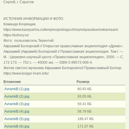
Сергей, г. Саратов
ИСТОЧНИК ИНФОРМАЦИИ И ФОТО:
Команда Кочующие.
https://www.kazeparhia.ru/temples/poblagochiniym/spasskoe/svklavraam/
https://sobory.ru/
Фото: пользователь Терентий.
Авраамий Болгарский // Открытая православная энциклопедия «Древо».
Авраамий (Аврамий) Болгарский // Православная энциклопедия. Том I. —
М. : Церковно-научный центр «Православная энциклопедия», 2000. — С.
172-173. — 752 с. — 40000 экз. — ISBN 5-89572-006-4.
Житие святого мученика Авраамия Болгарского// Православный Болгар.
https://www.bolgar-hram.info/
Вложение
Размер
AvramiiB (1).jpg
80.93 КБ
AvramiiB (2).jpg
93.05 КБ
AvramiiB (3).jpg
56.41 КБ
AvramiiB (4).jpg
58.79 КБ
AvramiiB (5).jpg
186.47 КБ
AvramiiB (6).jpg
171.07 КБ