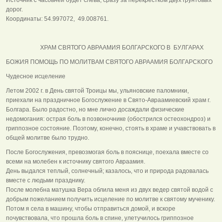
дорог.
Координаты: 54.997072, 49.008761.
ХРАМ СВЯТОГО АВРААМИЯ БОЛГАРСКОГО В БУЛГАРАХ
БОЖИЯ ПОМОЩЬ ПО МОЛИТВАМ СВЯТОГО АВРААМИЯ БОЛГАРСКОГО
Чудесное исцеление
Летом 2002 г. в День святой Троицы мы, ульяновские паломники,
приехали на праздничное Богослужение в Свято-Авраамиевский храм г.
Болгара. Было радостно, но мне лично досаждали физические
недомогания: острая боль в позвоночнике (обострился остеохондроз) и
гриппозное состояние. Поэтому, конечно, стоять в храме и учавствовать в
общей молитве было трудно.
После Богослужения, превозмогая боль в пояснице, поехала вместе со
всеми на молебен к источнику святого Авраамия.
День выдался теплый, солнечный; казалось, что и природа радовалась
вместе с людьми празднику.
После молебна матушка Вера облила меня из двух ведер святой водой с
добрым пожеланием получить исцеление по молитве к святому мученику.
Потом я села в машину, чтобы отправиться домой, и вскоре
почувствовала, что прошла боль в спине, улетучилось гриппозное