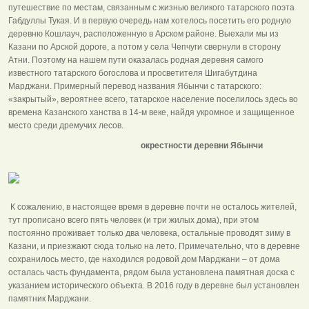
путешествие по местам, связанным с жизнью великого татарского поэта
Габдуллы Тукая. И в первую очередь нам хотелось посетить его родную
деревню Кошлауч, расположенную в Арском районе. Выехали мы из
Казани по Арской дороге, а потом у села Чепчуги свернули в сторону
Атни. Поэтому на нашем пути оказалась родная деревня самого
известного татарского богослова и просветителя Шигабутдина
Марджани. Примерный перевод названия Ябынчи с татарского:
«закрытый», вероятнее всего, татарское население поселилось здесь во
времена Казанского ханства в 14-м веке, найдя укромное и защищенное
место среди дремучих лесов.
окрестности деревни Ябынчи
К сожалению, в настоящее время в деревне почти не осталось жителей,
тут прописано всего пять человек (и три жилых дома), при этом
постоянно проживает только два человека, остальные проводят зиму в
Казани, и приезжают сюда только на лето. Примечательно, что в деревне
сохранилось место, где находился родовой дом Марджани – от дома
осталась часть фундамента, рядом была установлена памятная доска с
указанием исторического объекта. В 2016 году в деревне был установлен
памятник Марджани.