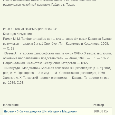
расположен музейный комплекс Габдуллы Тукая.
______________________________________________________________
ИСТОЧНИК ИНФОРМАЦИИ И ФОТО:
Команда Кочующие.
Рамзи М. М. Талфик ал-ахбар ва талких ал-асар фи вакаи Казан ва Булгар
ва мулук ат- татар: в 2-х т. // Оренбург: Тип. Каримова и Хусаинова, 1908.
— С. 13.
Юзеев А. Татарская философская мысль конца XVIII-XIX веков: эволюция,
основные направления и представители. — Иман, 1998. — Т. 1. — 137 с.
Национальная библиотека Республики Татарстан — 1865.
Шигабутдин Марджани // Большая советская энциклопедия: [в 30 т.] / под
ред. А. М. Прохорова — 3-е изд. — М.: Советская энциклопедия, 1969.
Халиков А. Х. Татарский народ и его предки. — Казань: Татарское кн. изд-
во, 1989, С.93.
Вложение
Размер
Деревня Ябынчи, родина Шигабутдина Марджани
168.08 КБ