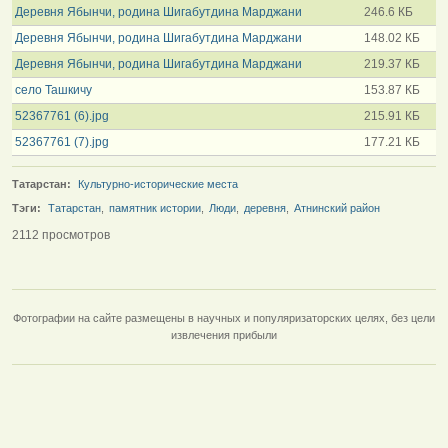
Деревня Ябынчи, родина Шигабутдина Марджани
246.6 КБ
Деревня Ябынчи, родина Шигабутдина Марджани
148.02 КБ
Деревня Ябынчи, родина Шигабутдина Марджани
219.37 КБ
село Ташкичу
153.87 КБ
52367761 (6).jpg
215.91 КБ
52367761 (7).jpg
177.21 КБ
Татарстан:
Культурно-исторические места
Тэги:
Татарстан
,
памятник истории
,
Люди
,
деревня
,
Атнинский район
2112 просмотров
Фотографии на сайте размещены в научных и популяризаторских целях, без цели
извлечения прибыли