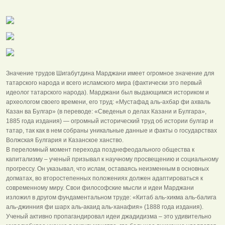
Значение трудов Шигабутдина Марджани имеет огромное значение для
татарского народа и всего исламского мира (фактически это первый
идеолог татарского народа). Марджани был выдающимся историком и
археологом своего времени, его труд: «Мустафад аль-ахбар фи ахваль
Казан ва Булгар» (в переводе: «Сведенья о делах Казани и Булгара»,
1885 года издания) — огромный исторический труд об истории булгар и
татар, так как в нем собраны уникальные данные и факты о государствах
Волжская Булгария и Казанское ханство.
В переломный момент перехода позднефеодального общества к
капитализму – ученый призывал к научному просвещению и социальному
прогрессу. Он указывал, что ислам, оставаясь неизменным в основных
догматах, во второстепенных положениях должен адаптироваться к
современному миру. Свои философские мысли и идеи Марджани
изложил в другом фундаментальном труде: «Китаб аль-хикма аль-балига
аль-джинния фи шарх аль-акаид аль-ханафия» (1888 года издания).
Ученый активно пропагандировал идеи джадидизма – это удивительно