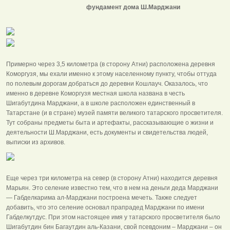
фундамент дома Ш.Марджани
Примерно через 3,5 километра (в сторону Атни) расположена деревня
Коморгузя, мы ехали именно к этому населенному пункту, чтобы оттуда
по полевым дорогам добраться до деревни Кошлауч. Оказалось, что
именно в деревне Коморгузя местная школа названа в честь
Шигабутдина Марджани, а в школе расположен единственный в
Татарстане (и в стране) музей памяти великого татарского просветителя.
Тут собраны предметы быта и артефакты, рассказывающие о жизни и
деятельности Ш.Марджани, есть документы и свидетельства людей,
выписки из архивов.
Еще через три километра на север (в сторону Атни) находится деревня
Марьян. Это селение известно тем, что в нем на деньги деда Марджани
— Габделкарима ал-Марджани построена мечеть. Также следует
добавить, что это селение основал прапрадед Марджани по имени
Габделкутдус. При этом настоящее имя у татарского просветителя было
Шигабутдин бин Багаутдин аль-Казани, свой псевдоним – Марджани – он