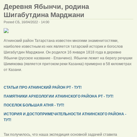
Деревня Ябынчи, родина
Шигабутдина Марджани
Posted СБ, 16/04/2022 - 14:00
Атнинский район Татарстана известен многими знаменитостями,
наиболее известным из них является татарский историк и богослов
Шигабутдин Марджани. Он родился 16 января 1818 года в деревне
Ябынчи (русское название - Епанчино). Ябынчи лежит на берегу речушки
Шимяковка (является притоком реки Казанка) примерно в 58 километрах
от Казани.
СТАТЬИ ПРО АТНИНСКИЙ РАЙОН РТ - ТУТ!
ПАМЯТНИКИ АРХЕОЛОГИИ АТНИНСКОГО РАЙОНА РТ - ТУТ!
ПОСЕЛОК БОЛЬШАЯ АТНЯ - ТУТ!
ИСТОРИЯ И ДОСТОПРИМЕЧАТЕЛЬНОСТИ АТНИНСКОГО РАЙОНА -
ТУТ!
Так получилось, что наша экспедиция основной задачей ставила