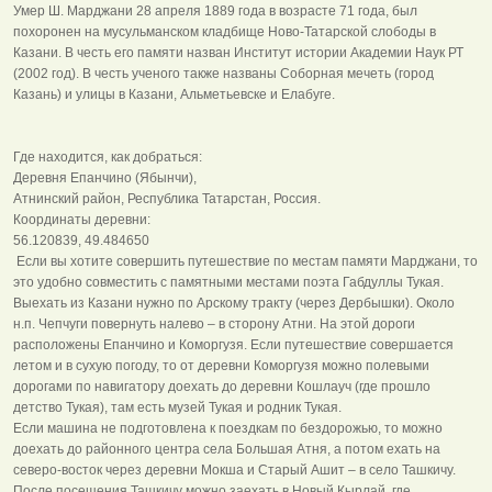
Умер Ш. Марджани 28 апреля 1889 года в возрасте 71 года, был
похоронен на мусульманском кладбище Ново-Татарской слободы в
Казани. В честь его памяти назван Институт истории Академии Наук РТ
(2002 год). В честь ученого также названы Соборная мечеть (город
Казань) и улицы в Казани, Альметьевске и Елабуге.
Где находится, как добраться:
Деревня Епанчино (Ябынчи),
Атнинский район, Республика Татарстан, Россия.
Координаты деревни:
56.120839, 49.484650
Если вы хотите совершить путешествие по местам памяти Марджани, то
это удобно совместить с памятными местами поэта Габдуллы Тукая.
Выехать из Казани нужно по Арскому тракту (через Дербышки). Около
н.п. Чепчуги повернуть налево – в сторону Атни. На этой дороги
расположены Епанчино и Коморгузя. Если путешествие совершается
летом и в сухую погоду, то от деревни Коморгузя можно полевыми
дорогами по навигатору доехать до деревни Кошлауч (где прошло
детство Тукая), там есть музей Тукая и родник Тукая.
Если машина не подготовлена к поездкам по бездорожью, то можно
доехать до районного центра села Большая Атня, а потом ехать на
северо-восток через деревни Мокша и Старый Ашит – в село Ташкичу.
После посещения Ташкичу можно заехать в Новый Кырлай, где