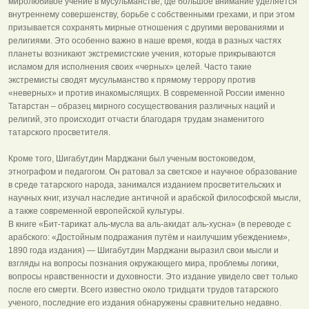
миролюбивое учение в мусульманстве, где большое внимание уделяется
внутреннему совершенству, борьбе с собственными грехами, и при этом
призывается сохранять мирные отношения с другими верованиями и
религиями. Это особенно важно в наше время, когда в разных частях
планеты возникают экстремистские учения, которые прикрываются
исламом для исполнения своих «черных» целей. Часто такие
экстремисты сводят мусульманство к прямому террору против
«неверных» и против инакомыслящих. В современной России именно
Татарстан – образец мирного сосуществования различных наций и
религий, это происходит отчасти благодаря трудам знаменитого
татарского просветителя.
Кроме того, Шигабутдин Марджани был ученым востоковедом,
этнографом и педагогом. Он ратовал за светское и научное образование
в среде татарского народа, занимался изданием просветительских и
научных книг, изучал наследие античной и арабской философской мысли,
а также современной европейской культуры.
В книге «Бит-тарикат аль-мусла ва аль-акидат аль-хусна» (в переводе с
арабского: «Достойным подражания путём и наилучшим убеждением»,
1890 года издания) — Шигабутдин Марджани выразил свои мысли и
взгляды на вопросы познания окружающего мира, проблемы логики,
вопросы нравственности и духовности. Это издание увидело свет только
после его смерти. Всего известно около тридцати трудов татарского
ученого, последние его издания обнаружены сравнительно недавно.