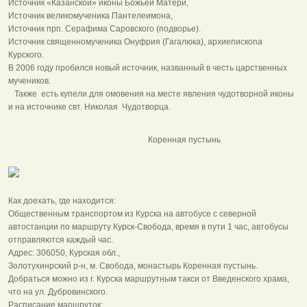
Источник «Казанской» иконы Божьей Матери,
Источник великомученика Пантелеимона,
Источник прп. Серафима Саровского (подворье).
Источник священномученика Онуфрия (Гагалюка), архиепископа
Курского.
В 2006 году пробился новый источник, названный в честь царственных
мучеников.
Также есть купели для омовения на месте явления чудотворной иконы
и на источнике свт. Николая Чудотворца.
Коренная пустынь
Как доехать, где находится:
Общественным транспортом из Курска на автобусе с северной
автостанции по маршруту Курск-Свобода, время в пути 1 час, автобусы
отправляются каждый час.
Адрес: 306050, Курская обл.,
Золотухинрский р-н, м. Свобода, монастырь Коренная пустынь.
Добраться можно из г. Курска маршрутным такси от Введенского храма,
что на ул. Дубровинского.
Расписание маршруток: