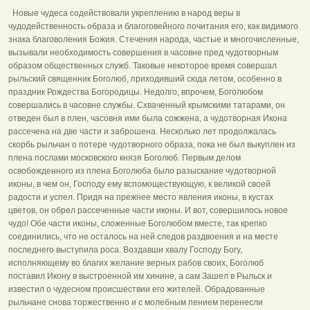
Новые чудеса содействовали укреплению в народ веры в
чудодейственность образа и благоговейного почитания его, как видимого
знака благоволения Божия. Стечения народа, частые и многочисленные,
вызывали необходимость совершения в часовне пред чудотворным
образом общественных служб. Таковые некоторое время совершал
рыльский священник Боголюб, приходивший сюда летом, особенно в
праздник Рождества Богородицы. Недолго, впрочем, Боголюбом
совершались в часовне службы. Схваченный крымскими татарами, он
отведен был в плен, часовня ими была сожжена, а чудотворная Икона
рассечена на две части и заброшена. Несколько лет продолжалась
скорбь рыльчан о потере чудотворного образа, пока не был выкуплен из
плена послами московского князя Боголюб. Первым делом
освобожденного из плена Боголюба было разыскание чудотворной
иконы, в чем он, Господу ему вспомоществующую, к великой своей
радости и успел. Придя на прежнее место явления иконы, в кустах
цветов, он обрел рассеченные части иконы. И вот, совершилось новое
чудо! Обе части иконы, сложенные Боголюбом вместе, так крепко
соединились, что не осталось на ней следов раздвоения и на месте
последнего выступила роса. Воздавши хвалу Господу Богу,
исполняющему во благих желание верных рабов своих, Боголюб
поставил Икону в выстроенной им хинине, а сам Зашел в Рыльск и
известил о чудесном происшествии его жителей. Обрадованные
рыльчане снова торжественно и с молебным пением перенесли