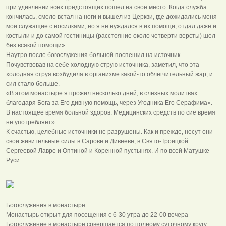
при удивлении всех предстоящих пошел на свое место. Когда служба
кончилась, смело встал на ноги и вышел из Церкви, где дожидались меня
мои служащие с носилками; но я не нуждался в их помощи, отдал даже и
костыли и до самой гостиницы (расстояние около четверти версты) шел
без всякой помощи».
Наутро после богослужения больной поспешил на источник.
Почувствовав на себе холодную струю источника, заметил, что эта
холодная струя возбудила в организме какой-то облегчительный жар, и
сил стало больше.
«В этом монастыре я прожил несколько дней, в слезных молитвах
благодаря Бога за Его дивную помощь, через Угодника Его Серафима».
В настоящее время больной здоров. Медицинских средств по сие время
не употребляет».
К счастью, целебные источники не разрушены. Как и прежде, несут они
свои живительные силы в Сарове и Дивееве, в Свято-Троицкой
Сергеевой Лавре и Оптиной и Коренной пустынях. И по всей Матушке-
Руси.
Богослужения в монастыре
Монастырь открыт для посещения с 6-30 утра до 22-00 вечера
Богослужение в монастыре совершается по полному суточному кругу