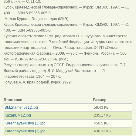
256 с.: ил. — С. 11-13.
Курск. Краеведческий словарь-справочник. — Курск: ЮМЭКС, 1997. — С.
400. — ISBN 5-89365-005-0.
Малая Курская Энциклопедия (МКЭ).
Курск. Краеведческий словарь-справочник. — Курск: ЮМЭКС, 1997. — С.
400. — ISBN 5-89365-005-0.
Курская область: Атлас / Отв. ред. атласа Н. Н. Чугунова. Министерство
экономического развития Российской Федерации. Федеральное агентство
геодезии и картографии.. — Омск: Роскартография. ФГУП «Омская
картографическая фабрика», 2009. — 96 с. — (Регионы России). — 500
экз. — ISBN 978-5-9523-0255-6. (обл.)
Ресурсы поверхностных вод СССР: Гидрологическая изученность. Т. 7.
Донской район / под ред. Д. Д. Мордухай-Болтовского. — Л.:
Гидрометеоиздат, 1964. — 267 с.
Голубев А. А. Край родной. Курск, 1999.
Вложение
Размер
BMZnamenye12.jpg
59.43 КБ
KazanBM12.jpg
235.17 КБ
KorennayaPustyn (1).jpg
450.5 КБ
KorennayaPustyn (2).jpg
436.32 КБ