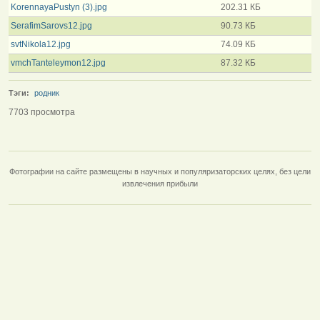
KorennayaPustyn (3).jpg
202.31 КБ
SerafimSarovs12.jpg
90.73 КБ
svtNikola12.jpg
74.09 КБ
vmchTanteleymon12.jpg
87.32 КБ
Тэги:
родник
7703 просмотра
Фотографии на сайте размещены в научных и популяризаторских целях, без цели
извлечения прибыли