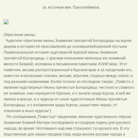
св. источник вмч. Пантелеймона
Обретение иконы
Чудесное обретение иконы Знамения пресвятой Богородицы на корню
дерева и история её прославления до основанияюКоренной пустыни.
Первоначальная история чудотворной Курской иконы Знамения
пресвятой Богородицы, с кратким описанием явленных ею знамений
милости Божией, изложена в письменном памятнике XVИИ века. Этот
памятник, весьма распространенный в Курском крае и за пределами его,
известен в нескольких списках, весьма, впрочем, сходных между собою, и
под разными названиями. Более полное из последних таково: „Повесть о
явлении чудотворныя Иконы пречистыя Богородицы, честного и славного
ея знамешя, еже нарицается Курская, и о зачале града Курска, в ней же
явлено в кратце, и о чудесах от оныя чудесоточныя Иконы пресвятыя
Богородицы, и о избавлении града Курска, нашествие черкас, от
пленения и иных чудесах”).
По сообщаемым „Повестью” сведениям, явление чудотворного образа
Знамения Божией Матери последовало в страдную годину для русского
народа, во время тяготевшего над ним страшного татарского ига. В эту
бедственную для наших предков пору, когда многие русские города и