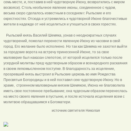
семь месте, и, поставив в ней чудотворную Икону, возвратились с миром
восвояси). Столь необычное явление иконы, соединенное с чудом,
весьма скоро сделалось известным в соседнем г. Рыльские и его
окрестностях. Отсюда и устремились к чудотворной Иконе благочестивые
жители в надежде от неё исцелиться и утешиться в своих горестях.
Рыльский князь Василий Шемяка, узнав о неоднократных случаях
чудотворений, пожелал перенести явленную Икону из часовни в свой
город. Его желание было исполнено. Но так как Шемяка не захотел выйти
за городские ворота на встречу принесенной Иконе, то за свое
маловерие был наказан слепотою, от которой исцелился только после
усердной молитвы пред чудотворным образом и всенародного раскаяния
в своем легкомысленном поступке. В благодарность за исцеление,
прозревший князь выстроил в Рыльские церковь во имя Рождества
Пресвятыя Богородицы и в ней поставил сею чудотворную Икону. Но в
храме, строенном маловерным князем Шемякою, Икона не благоволила
иметь свое постоянное пребывание; она чудесным образом перенеслась
на место своего явления в пустыню, и после источала исцеления всем с
молитвою обращавшимся к Богоматери.
источник святителя Николая