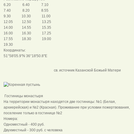
6.20 6.40 7.10
7.40 8.20 8.55
9.30 10.30 11.00
12.05 12.50 13.25
14.00 14.55 15.35
16.00 16.30 17.25
17.55 18.30 19.00
19.30
Координаты:
51°58'05.9"N 36°18'50.8"E
св. источник Казанской Божьей Матери
Гостиницы монастыря
На территории монастыря находятся две гостиницы: №1 (Белая,
архиерейская) и №2 (Красная). Проживание при условии пожертвования,
поселение только в гостинице №2
Номера:
Одноместный - 400 руб.
Двухместный - 300 руб. с человека