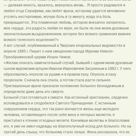
— далекая юность, казалось, вернулась вновь... Я просто радовался и
любил отца Серафима, как любят врача, которому удается мгновенно
утолить нестерпимую, жгучую боль в ту минуту, когда эта боль
прекращается. Эта пламенная любовь, которою внезапно загорелось
мое сердце, эта радость любви по вере, не были ли они моим духовным
окончательным выздоровлением, которое без всякого сравнения важнее
всякого телесного исцеления?»
А вот случай, опубликованный в Тверских епархиальных ведомостях в
апреле 1885 г. Пишет о нем священник города Мурома Николо-
Преображенской церкви Иоанн Чижов.
«Желаю описать замечательный случай, бывший с одним моим духовным
сыном муромским купцом Иваном Ивановичем Засухиным в 1882 г. У него
образовались опухоли за ушами и в правом паху. Опухоль в паху
прорезали. Сначала она спала, а потом стала расти сильнее.
Приглашенные врачи признали положение больного безнадежным и
определили даже день его смерти.
Больной стал готовиться к смерти. Как истинный христианин, сердечно
исповедовался и сподобился Святого Причащения. С истинным
сокрушением сердца, что так рано кончается жизнь еще молодого
человека, оставляющего после себя жену и пятерых малюток, я
приступил к чтению отходных молитв. Кончивши молитвы и благословив
его, я уже не имел надежды на благополучный исход для больного. Но на
третий день слышу, что больному стало лучше. Жена рассказала, что их