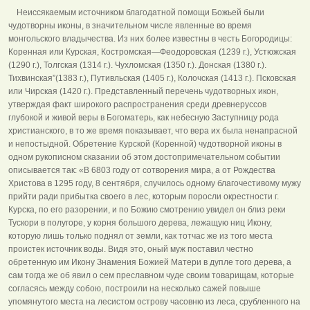
Неиссякаемым источником благодатной помощи Божьей были
чудотворны иконы, в значительном числе явленные во время
монгольского владычества. Из них более известны в честь Богородицы:
Коренная или Курская, Костромская—Феодоровская (1239 г.), Устюжская
(1290 г.), Толгская (1314 г.). Чухломская (1350 г.). Донская (1380 г.).
Тихвинская”(1383 г.), Путивльская (1405 г.), Колочская (1413 г.). Псковская
или Чирская (1420 г.). Представленный перечень чудотворных икон,
утверждая факт широкого распространения среди древнеруссов
глубокой и живой веры в Богоматерь, как небесную Заступницу рода
христианского, в то же время показывает, что вера их была ненапрасной
и непостыдной. Обретение Курской (Коренной) чудотворной иконы в
одном рукописном сказании об этом достопримечательном событии
описывается так: «В 6803 году от сотворения мира, а от Рождества
Христова в 1295 году, 8 сентября, случилось одному благочестивому мужу
прийти ради прибытка своего в лес, которым поросли окрестности г.
Курска, по его разорении, и по Божию смотрению увидел он близ реки
Тускори в полугоре, у корня большого дерева, лежащую ниц Икону,
которую лишь только поднял от земли, как тотчас же из того места
проистек источник воды. Видя это, оный муж поставил честно
обретенную им Икону Знамения Божией Матери в дупле того дерева, а
сам тогда же об явил о сем преславном чуде своим товарищам, которые
согласясь между собою, построили на несколько сажей повыше
упомянутого места на лесистом острову часовню из леса, срубленного на