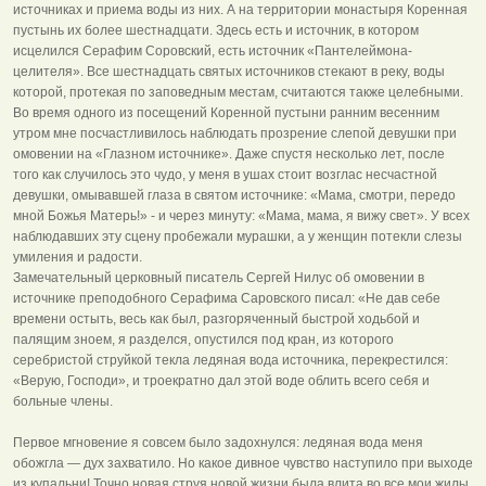
источниках и приема воды из них. А на территории монастыря Коренная
пустынь их более шестнадцати. Здесь есть и источник, в котором
исцелился Серафим Соровский, есть источник «Пантелеймона-
целителя». Все шестнадцать святых источников стекают в реку, воды
которой, протекая по заповедным местам, считаются также целебными.
Во время одного из посещений Коренной пустыни ранним весенним
утром мне посчастливилось наблюдать прозрение слепой девушки при
омовении на «Глазном источнике». Даже спустя несколько лет, после
того как случилось это чудо, у меня в ушах стоит возглас несчастной
девушки, омывавшей глаза в святом источнике: «Мама, смотри, передо
мной Божья Матерь!» - и через минуту: «Мама, мама, я вижу свет». У всех
наблюдавших эту сцену пробежали мурашки, а у женщин потекли слезы
умиления и радости.
Замечательный церковный писатель Сергей Нилус об омовении в
источнике преподобного Серафима Саровского писал: «Не дав себе
времени остыть, весь как был, разгоряченный быстрой ходьбой и
палящим зноем, я разделся, опустился под кран, из которого
серебристой струйкой текла ледяная вода источника, перекрестился:
«Верую, Господи», и троекратно дал этой воде облить всего себя и
больные члены.
Первое мгновение я совсем было задохнулся: ледяная вода меня
обожгла — дух захватило. Но какое дивное чувство наступило при выходе
из купальни! Точно новая струя новой жизни была влита во все мои жилы