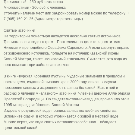
Трехместный - 250 руб. с человека
Многоместный - 200 руб. с человека
Уточнить наличие мест или забронировать номер можно по телефону: +
7 (905) 159-21-25 (Администратор гостиницы)
Святые источники
На территории монастыря находится несколько святых источников.
Тропинка слева ведет к трем – Пантелеимона-целителя, святителя
Николая и преподобного Серафима Саровского. А если свернуть вправо
от живоносного источника, попадете на источник Казанской иконы
Божией Матери, также называемый «глазным». Считается, что вода из
него помогает при заболеваниях глаз.
В книге «Курская Коренная пустынь. Чудесные знамения в прошлом и
настоящем», изданной в монастыре в 2009 году, описаны случаи
прозрения слепых и исцеления от глазных болезней. Есть в ней и
рассказ о явлении у «глазного» источника 7-летней девочке Алле образа
Пресвятой Богородицы. По свидетельствам очевидцев, произошло это в
1995-м в праздник Успения Божией Матери.
Издревле родниковой воде приписывались волшебные свойства.
Вспомните сказки, в которых упоминается о живой и мертвой воде.
Многие верят, что вода святых источников особенная – обладает
целительной силой.