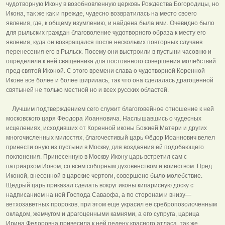
чудотворную Икону в возобновленную церковь Рождества Богородицы, но
Икона, так же как и прежде, чудесно возвратилась на место своего
явления, где, к общему изумлению, и найдена была ими. Очевидно было
для рыльских граждан благоволение чудотворного образа к месту его
явления, куда он возвращался после нескольких повторных случаев
перенесения его в Рыльск. Посему они выстроили в пустыни часовню и
определили к ней священника для постоянного совершения молебствий
пред святой Иконой. С этого времени слава о чудотворной Коренной
Иконе все более и более ширилась, так что она сделалась драгоценной
святыней не только местной но и всех русских областей.
Лучшим подтверждением сего служит благоговейное отношение к ней
московского царя Фёодора Иоанновича. Наслышавшись о чудесных
исцелениях, исходивших от Коренной иконы Божией Матери и других
многочисленных милостях, благочестивый царь Фёдор Иоаннович велел
принести оную из пустыни в Москву, для воздаяния ей подобающего
поклонения. Принесенную в Москву Икону царь встретил сам с
патриархом Иовом, со всем соборным духовенством и воинством. Пред
Иконой, внесенной в царские чертоги, совершено было молебствие.
Щедрый царь приказал сделать вокруг иконы кипарисную доску с
надписанием на ней Господа Саваофа, а по сторонам и внизу—
ветхозаветных пророков, при этом еще украсил ее сребропозолоченным
окладом, жемчугом и драгоценными камнями, а его супруга, царица
Ирина Федоровна привесила к ней пелену красного атласа, так же