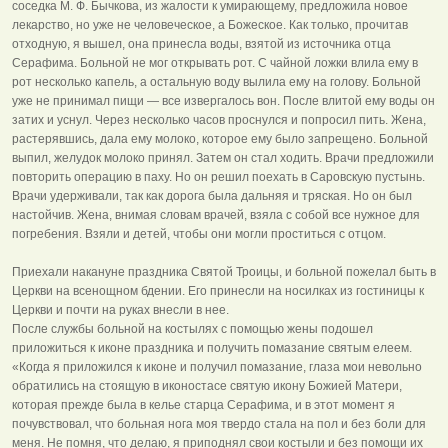
соседка М. Ф. Бычкова, из жалости к умирающему, предложила новое
лекарство, но уже не человеческое, а Божеское. Как только, прочитав
отходную, я вышел, она принесла воды, взятой из источника отца
Серафима. Больной не мог открывать рот. С чайной ложки влила ему в
рот несколько капель, а остальную воду вылила ему на голову. Больной
уже не принимал пищи — все извергалось вон. После влитой ему воды он
затих и уснул. Через несколько часов проснулся и попросил пить. Жена,
растерявшись, дала ему молоко, которое ему было запрещено. Больной
выпил, желудок молоко принял. Затем он стал ходить. Врачи предложили
повторить операцию в паху. Но он решил поехать в Саровскую пустынь.
Врачи удерживали, так как дорога была дальняя и тряская. Но он был
настойчив. Жена, внимая словам врачей, взяла с собой все нужное для
погребения. Взяли и детей, чтобы они могли проститься с отцом.
Приехали накануне праздника Святой Троицы, и больной пожелал быть в
Церкви на всенощном бдении. Его принесли на носилках из гостиницы к
Церкви и почти на руках внесли в нее.
После службы больной на костылях с помощью жены подошел
приложиться к иконе праздника и получить помазание святым елеем.
«Когда я приложился к иконе и получил помазание, глаза мои невольно
обратились на стоящую в иконостасе святую икону Божией Матери,
которая прежде была в келье старца Серафима, и в этот момент я
почувствовал, что больная нога моя твердо стала на пол и без боли для
меня. Не помня, что делаю, я приподнял свои костыли и без помощи их