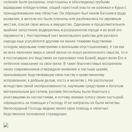
селения были разорены, опустошены и обезлюдены) грубыми
варварами победителями, общей горестной участи не избежал и Курск с
принадлежавшею ему областью. Он обращен был ханом Батыем в груду
развалин, а жители его были пленены или разбежались по укромным
местам, спасая свою жизнь и имущество. Одичание и продолжительное
крайнее запустение водворились в разрушенном городе и во всей его
окружности ). Нестерпимый гнет монгольского рабства для русского
народа еще усугублялся другими не менее тяжкими бедствиями -
голодом, моровыми поветриями и военными опустошениями). А так как
во всех явлениях мира и своей жизни он искал религиозного смысла, то и
в постигавших его бедствиях он признавал гнев Божий, видел волю Его и
небесное наказание за свои грехи. В таких благочестивых воззрениях
своих современников утверждали книжники и пастыри церкви,
призывавшие бедствовавшую свою паству к нравственному
исправлению, к добрым делам, посту и молитве ). Не располагая,
вследствие своей необразованности, научными средствами и богатым
материальным достатком, русские бессильны были бороться с
угнетавшими их несчастиями, и потому, внимая голосу своих пастырей,
обращались за помощью к Господу. И не напрасны их были молитвы.
Милосердный Господь видимо являл свою помощь и облегчал
бедственное положение страждущих.