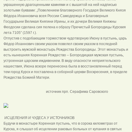
украшенную драгоценными камнями и с вышитой на ней надписью
золотыми буквами: „Повелением благоверного Государя Великого Князя
Фёдора Иоанновича всея России Самодержца и Благоверныя
Государыни Великая Княгини Ирины, и их дочери Великия Княжны
Феодосии сделана сия пелена к образу Пречистый Богородицы Курския
лета 7105” (1597 г.).
Отпустив с подобающим торжеством чудотворную Икону в пустынь, царь
Фёдор Иоаннович своим указом повелел своим указом в последней
выстроить мужской монастырь Рождества Богородицы. Этот монастырь и
есть нынешняя Коренная Рождество – Богородицкая мужская пустынь,
устроенная царским иждивением. В виду опасности неприятельского
нашествия, Икона вскоре перенесена была в восстановленный перед
тем город Курск и поставлена в соборной церкви Воскресения, в приделе
Рождества Божией Матери.
источник прп. Серафима Саровского
ИСЦЕЛЕНИЯ И ЧУДЕСА У ИСТОЧНИКОВ
Будучи в монастыре Коренная пустынь, что в сорока километрах от
Курска, я слышал об исцелении раковых больных от купания в святых