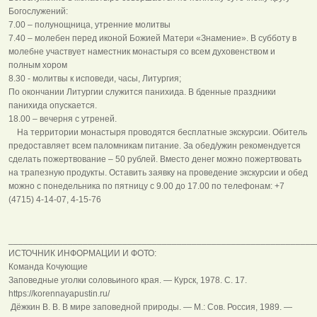
Богослужений:
7.00 – полунощница, утренние молитвы
7.40 – молебен перед иконой Божией Матери «Знамение». В субботу в
молебне участвует наместник монастыря со всем духовенством и
полным хором
8.30 - молитвы к исповеди, часы, Литургия;
По окончании Литургии служится панихида. В бденные праздники
панихида опускается.
18.00 – вечерня с утреней.
На территории монастыря проводятся бесплатные экскурсии. Обитель
предоставляет всем паломникам питание. За обед/ужин рекомендуется
сделать пожертвование – 50 рублей. Вместо денег можно пожертвовать
на трапезную продукты. Оставить заявку на проведение экскурсии и обед
можно с понедельника по пятницу с 9.00 до 17.00 по телефонам: +7
(4715) 4-14-07, 4-15-76
______________________________________________________________
ИСТОЧНИК ИНФОРМАЦИИ И ФОТО:
Команда Кочующие
Заповедные уголки соловьиного края. — Курск, 1978. С. 17.
https://korennayapustin.ru/
Дёжкин В. В. В мире заповедной природы. — М.: Сов. Россия, 1989. —