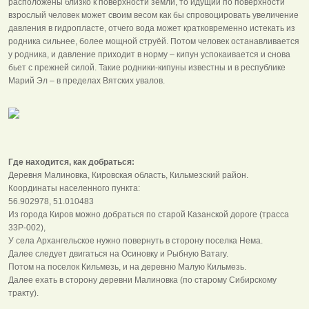
расположены близко к поверхности земли, то идущий по поверхности
взрослый человек может своим весом как бы спровоцировать увеличение
давления в гидропласте, отчего вода может кратковременно истекать из
родника сильнее, более мощной струёй. Потом человек останавливается
у родника, и давление приходит в норму – кипун успокаивается и снова
бьет с прежней силой. Такие родники-кипуны известны и в республике
Марий Эл – в пределах Вятских увалов.
Где находится, как добраться:
Деревня Малиновка, Кировская область, Кильмезский район.
Координаты населенного пункта:
56.902978, 51.010483
Из города Киров можно добраться по старой Казанской дороге (трасса
33Р-002),
У села Архангельское нужно повернуть в сторону поселка Нема.
Далее следует двигаться на Осиновку и Рыбную Ватагу.
Потом на поселок Кильмезь, и на деревню Малую Кильмезь.
Далее ехать в сторону деревни Малиновка (по старому Сибирскому
тракту).