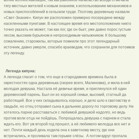
тягу местных жителей к новым знаниям, к использованию механизмов и
новых приспособлений в сельском труде. Поэтому деревеньку назвали
«Свет-Знание». Кипун же расположен примерно посередине между
населенными пунктами. В настоящее время его местоположение никто
точно указать не может, так как лог, где он бьет, уже давно порос густым
лесом, высоким бурьяном и непроходимым чапыжником. К большому
сожалению, старожилы, которые помнили про этот легендарный
источник, давно умерли, спасибо краеведам, что сохранили для потомков
эту легенду.
Легенда кипуна:
А легенда гласит о том, что еще в стародавние времена была в
окрестностях одна деревенька (скорее всего, Малиновка), и жила в ней
молодая девушка. Настала её девичье время, и приглянулся ей один
деревенский парень. Был он из хорошей семьи, высокий, статный да
работящий. Все у них складывалось хорошо, и дело шло к сватовству и
свадьбе, но отец отправил сына в дальнюю дорогу по торговому делу. Не
хотелось парню расставаться с любимой девушкой надолго, но ведь
против воли отца не пойдёшь. Попрощалась девушка с парнем и стала
ждать его. Вот уж второй год прошел, а её любимого молодца все нет и
нет. Почти каждый день ходила она к заветному месту, где они
встречались, и проливала там горькие слёзы. А потом вдруг пропала