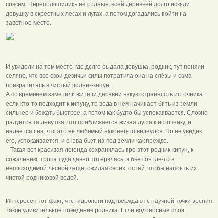
совсем. Переполошились её родные, всей деревней долго искали
девушку в окрестных лесах и лугах, а потом догадались пойти на
заветное место.
И увидели на том месте, где долго рыдала девушка, родник, тут поняли
селяне, что все свои девичьи силы потратила она на слёзы и сама
превратилась в чистый родник-кипун.
А со временем заметили жители деревни некую странность источника:
если кто-то подходит к кипуну, то вода в нём начинает бить из земли
сильнее и бежать быстрее, а потом как будто бы успокаивается. Словно
радуется та девушка, что приближается живая душа к источнику, и
надеется она, что это её любимый наконец-то вернулся. Но не увидев
его, успокаивается, и снова бьет из-под земли как прежде.
Такая вот красивая легенда сохранилась про этот родник-кипун, к
сожалению, тропа туда давно потерялась, и бьет он где-то в
непроходимой лесной чаще, ожидая своих гостей, чтобы напоить их
чистой родниковой водой.
Интересен тот факт, что гидрологи подтверждают с научной точки зрения
такое удивительное поведение родника. Если водоносные слои