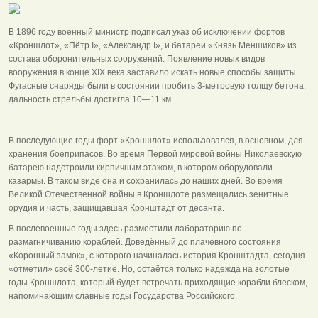
В 1896 году военный министр подписал указ об исключении фортов
«Кроншлот», «Пётр I», «Александр I», и батареи «Князь Меншиков» из
состава оборонительных сооружений. Появление новых видов
вооружения в конце XIX века заставило искать новые способы защиты.
Фугасные снаряды были в состоянии пробить 3-метровую толщу бетона,
дальность стрельбы достигла 10—11 км.
В последующие годы форт «Кроншлот» использовался, в основном, для
хранения боеприпасов. Во время Первой мировой войны Николаевскую
батарею надстроили кирпичным этажом, в котором оборудовали
казармы. В таком виде она и сохранилась до наших дней. Во время
Великой Отечественной войны в Кроншлоте размещались зенитные
орудия и часть, защищавшая Кронштадт от десанта.
В послевоенные годы здесь разместили лабораторию по
размагничиванию кораблей. Доведённый до плачевного состояния
«Коронный замок», с которого начиналась история Кронштадта, сегодня
«отметил» своё 300-летие. Но, остаётся только надежда на золотые
годы Кроншлота, который будет встречать приходящие корабли блеском,
напоминающим славные годы Государства Российского.