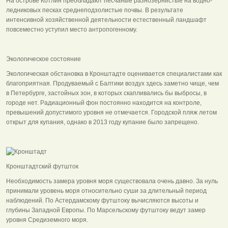
На острове Котлин преобладают песчаные разнозернистые на водно-
ледниковых песках среднеподзолистые почвы. В результате
интенсивной хозяйственной деятельности естественный ландшафт
повсеместно уступил место антропогенному.
Экологическое состояние
Экологическая обстановка в Кронштадте оценивается специалистами как
благоприятная. Продуваемый с Балтики воздух здесь заметно чище, чем
в Петербурге, застойных зон, в которых скапливались бы выбросы, в
городе нет. Радиационный фон постоянно находится на контроле,
превышений допустимого уровня не отмечается. Городской пляж летом
открыт для купания, однако в 2013 году купание было запрещено.
Кронштадтский футшток
Необходимость замера уровня моря существовала очень давно. За нуль
принимали уровень моря относительно суши за длительный период
наблюдений. По Астердамскому футштоку вычисляются высоты и
глубины Западной Европы. По Марсельскому футштоку ведут замер
уровня Средиземного моря.