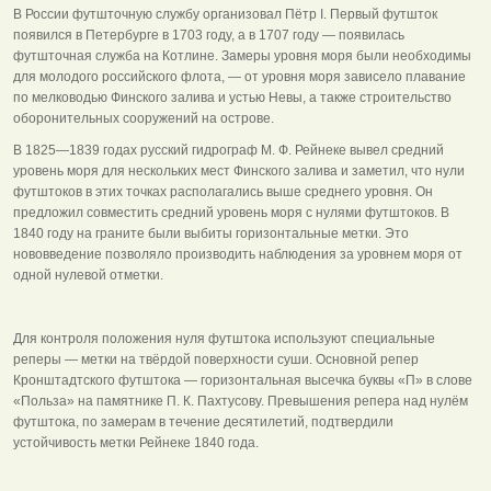
В России футшточную службу организовал Пётр I. Первый футшток
появился в Петербурге в 1703 году, а в 1707 году — появилась
футшточная служба на Котлине. Замеры уровня моря были необходимы
для молодого российского флота, — от уровня моря зависело плавание
по мелководью Финского залива и устью Невы, а также строительство
оборонительных сооружений на острове.
В 1825—1839 годах русский гидрограф М. Ф. Рейнеке вывел средний
уровень моря для нескольких мест Финского залива и заметил, что нули
футштоков в этих точках располагались выше среднего уровня. Он
предложил совместить средний уровень моря с нулями футштоков. В
1840 году на граните были выбиты горизонтальные метки. Это
нововведение позволяло производить наблюдения за уровнем моря от
одной нулевой отметки.
Для контроля положения нуля футштока используют специальные
реперы — метки на твёрдой поверхности суши. Основной репер
Кронштадтского футштока — горизонтальная высечка буквы «П» в слове
«Польза» на памятнике П. К. Пахтусову. Превышения репера над нулём
футштока, по замерам в течение десятилетий, подтвердили
устойчивость метки Рейнеке 1840 года.