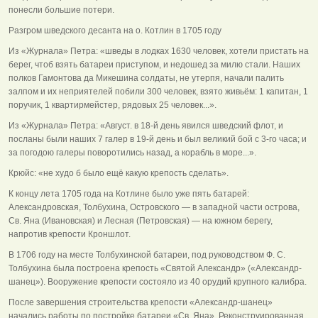
понесли большие потери.
Разгром шведского десанта на о. Котлин в 1705 году
Из «Журнала» Петра: «шведы в лодках 1630 человек, хотели пристать на
берег, чтоб взять батареи приступом, и недошед за милю стали. Наших
полков Гамонтова да Микешина солдаты, не утерпя, начали палить
залпом и их неприятелей побили 300 человек, взято живьём: 1 капитан, 1
поручик, 1 квартирмейстер, рядовых 25 человек...».
Из «Журнала» Петра: «Август. в 18-й день явился шведский флот, и
посланы были наших 7 галер в 19-й день и был великий бой с 3-го часа; и
за погодою галеры поворотились назад, а корабль в море...».
Крюйс: «не худо б было ещё какую крепость сделать».
К концу лета 1705 года на Котлине было уже пять батарей:
Александровская, Толбухина, Островского — в западной части острова,
Св. Яна (Ивановская) и Лесная (Петровская) — на южном берегу,
напротив крепости Кроншлот.
В 1706 году на месте Толбухинской батареи, под руководством Ф. С.
Толбухина была построена крепость «Святой Александр» («Александр-
шанец»). Вооружение крепости состояло из 40 орудий крупного калибра.
После завершения строительства крепости «Александр-шанец»
начались работы по постройке батареи «Св. Яна». Реконструированная