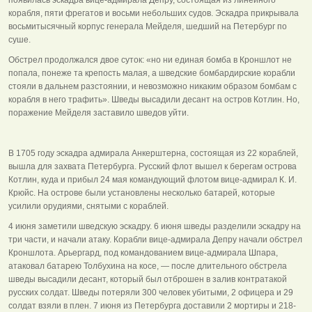
корабля, пяти фрегатов и восьми небольших судов. Эскадра прикрывала
восьмитысячный корпус генерала Мейделя, шедший на Петербург по
суше.
Обстрел продолжался двое суток: «но ни единая бомба в Кроншлот не
попала, понеже та крепость малая, а шведские бомбардирские корабли
стояли в дальнем разстоянии, и невозможно никаким образом бомбам с
корабля в него трафить». Шведы высадили десант на остров Котлин. Но,
поражение Мейделя заставило шведов уйти.
В 1705 году эскадра адмирала Анкерштерна, состоящая из 22 кораблей,
вышла для захвата Петербурга. Русский флот вышел к берегам острова
Котлин, куда и прибыл 24 мая командующий флотом вице-адмирал К. И.
Крюйс. На острове были установлены несколько батарей, которые
усилили орудиями, снятыми с кораблей.
4 июня заметили шведскую эскадру. 6 июня шведы разделили эскадру на
три части, и начали атаку. Корабли вице-адмирала Депру начали обстрел
Кроншлота. Арьергард, под командованием вице-адмирала Шпара,
атаковал батарею Толбухина на косе, — после длительного обстрела
шведы высадили десант, который был отброшен в залив контратакой
русских солдат. Шведы потеряли 300 человек убитыми, 2 офицера и 29
солдат взяли в плен. 7 июня из Петербурга доставили 2 мортиры и 218-