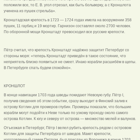
положили все, то Е. В. угол отрезал, как быть больверку, а с Кроншлота
учинена из пушек стрельба».
Кронштадская крепость в 1723 — 1724 годах имела на вооружении 358
пушек, 11 гаубиц и 19 мортир. Гарнизон составлял около 2700 человек.
По оборонной мощи Кронштадт превосходил все русские крепости.
Пётр считал, что крепость Кронштадт надёжно защитит Петербург со
стороны моря: «теперь Кронштадт приведён в такое состояние, что
неприятель близко появиться не смеет. Инако корабли расшибём в щепы.
В Петербурге спать будем спокойно».
КРОНШЛОТ
В конце навигации 1703 года шведы покидают Невскую губу. Пётр I,
получив сведения об этом событии, сразу выходит в Финский залив к
острову Котлин для промеров глубин. Промеры показали, что большие
корабли могут подойти к Неве только по узкому проходу около самого
острова Котлин. К югу и северу от острова — множество мелей и валунов.
Отъезжая в Петербург, Пётр I велел рубить крепость рядом с островом
Котлин для защиты Петербурга от шведов. Макет крепости,
изготовленный самим Петром, был прислан из Воронежа в конце 1703