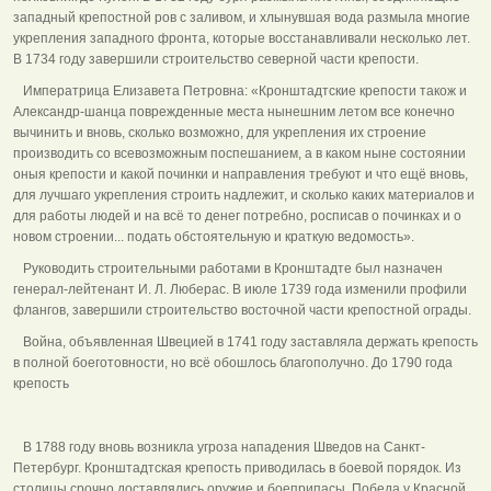
западный крепостной ров с заливом, и хлынувшая вода размыла многие
укрепления западного фронта, которые восстанавливали несколько лет.
В 1734 году завершили строительство северной части крепости.
Императрица Елизавета Петровна: «Кронштадтские крепости також и
Александр-шанца поврежденные места нынешним летом все конечно
вычинить и вновь, сколько возможно, для укрепления их строение
производить со всевозможным поспешанием, а в каком ныне состоянии
оныя крепости и какой починки и направления требуют и что ещё вновь,
для лучшаго укрепления строить надлежит, и сколько каких материалов и
для работы людей и на всё то денег потребно, росписав о починках и о
новом строении... подать обстоятельную и краткую ведомость».
Руководить строительными работами в Кронштадте был назначен
генерал-лейтенант И. Л. Люберас. В июле 1739 года изменили профили
флангов, завершили строительство восточной части крепостной ограды.
Война, объявленная Швецией в 1741 году заставляла держать крепость
в полной боеготовности, но всё обошлось благополучно. До 1790 года
крепость
В 1788 году вновь возникла угроза нападения Шведов на Санкт-
Петербург. Кронштадтская крепость приводилась в боевой порядок. Из
столицы срочно доставлялись оружие и боеприпасы. Победа у Красной