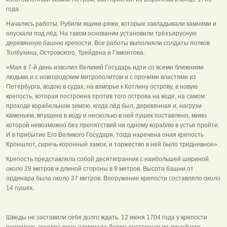
года.
Начались работы. Рубили ящики-ряжи, которые закладывали камнями и
опускали под лёд. На таком основании установили трёхъярусную
деревянную башню крепости. Все работы выполняли солдаты полков
Толбухина, Островского, Трейдена и Гамонтова.
«Мая в 7-й день изволил Великий Государь идти со всеми ближними
людьми и с новгородским митрополитом и с прочими властями из
Петербурга, водою в судах, на взморье к Котлину острову, в новую
крепость, которая построена против того острова на воде, на самом
проходе корабельном зимою, когда лёд был, деревянная и, нагрузи
каменьем, впущена в воду и несколько в ней пушек поставлено, мимо
которой невозможно без препятствий ни одному кораблю в устье пройти.
И в прибытие Его Великого Государя, тогда наречена оная крепость
Кроншлот, сиречь коронный замок, и торжество в ней было тридневное».
Крепость представляла собой десятигранник с наибольшей шириной
около 29 метров и длиной стороны в 9 метров. Высота башни от
ординара была около 37 метров. Вооружение крепости составляло около
14 пушек.
Шведы не заставили себя долго ждать. 12 июня 1704 года у крепости
появилась эскадра вице-адмирала Депру, состоящая из линейного