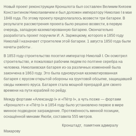
Новый проект реконструкции Кроншлота был составлен Великим Князем
Константином Николаевичем и был доложен императору Николаю I в мае
1848 года. По этому проекту предполагалось возвести три батареи. В
результате рассмотрения проекта было решено возвести, в первую
очередь, западную казематированную батарею. Окончательно
разработать проект поручили И. А. Заржецкому, которого в 1850 году
Николай I назначает строителем этой батареи. 1 августа 1850 года были
начаты работы .
В 1853 году строительство посетил император Николай I. Он осмотрел
строительство, и пожаловал рабочим людям по полтине серебра на
человека. Николаевская батарея из-за различных изменений была
закончена в 1863 году. Это была одноярусная казематированная
батарея с ярусом открытой обороны на грунтовой обсыпке, защищавшей
своды нижнего яруса. Батарея стала мощной преградой для своего
времени на пути кораблей по рейду.
Между фортами «Александр I» и «Пётр I», а чуть позже — фортами
«Кроншлот» и «Пётр I» в 1854 году было установлено первое в мире
минное подводное заграждение. Протяжённость минной позиции,
оснащённой минами Якоби, составила 555 метров.
Кронштадт, памятник адмиралу
Макарову