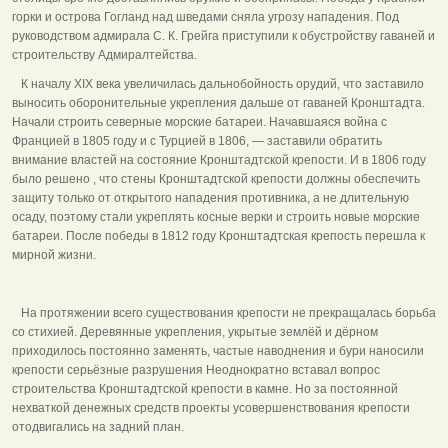
горки и острова Гогланд над шведами сняла угрозу нападения. Под
руководством адмирала С. К. Грейга приступили к обустройству гаваней и
строительству Адмиралтейства.
К началу XIX века увеличилась дальнобойность орудий, что заставило
выносить оборонительные укрепления дальше от гаваней Кронштадта.
Начали строить северные морские батареи. Начавшаяся война с
Францией в 1805 году и с Турцией в 1806, — заставили обратить
внимание властей на состояние Кронштадтской крепости. И в 1806 году
было решено , что стены Кронштадтской крепости должны обеспечить
защиту только от открытого нападения противника, а не длительную
осаду, поэтому стали укреплять косные верки и строить новые морские
батареи. После победы в 1812 году Кронштадтская крепость перешла к
мирной жизни.
На протяжении всего существования крепости не прекращалась борьба
со стихией. Деревянные укрепления, укрытые землёй и дёрном
приходилось постоянно заменять, частые наводнения и бури наносили
крепости серьёзные разрушения Неоднократно вставал вопрос
строительства Кронштадтской крепости в камне. Но за постоянной
нехваткой денежных средств проекты усовершенствования крепости
отодвигались на задний план.