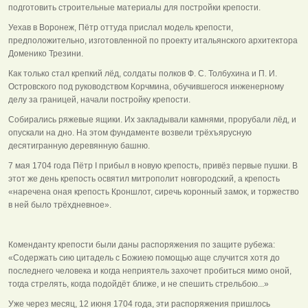
подготовить строительные материалы для постройки крепости.
Уехав в Воронеж, Пётр оттуда прислал модель крепости,
предположительно, изготовленной по проекту итальянского архитектора
Доменико Трезини.
Как только стал крепкий лёд, солдаты полков Ф. С. Толбухина и П. И.
Островского под руководством Корчмина, обучившегося инженерному
делу за границей, начали постройку крепости.
Собирались ряжевые ящики. Их закладывали камнями, прорубали лёд, и
опускали на дно. На этом фундаменте возвели трёхъярусную
десятигранную деревянную башню.
7 мая 1704 года Пётр I прибыл в новую крепость, привёз первые пушки. В
этот же день крепость освятил митрополит новгородский, а крепость
«наречена оная крепость Кроншлот, сиречь коронный замок, и торжество
в ней было трёхдневное».
Коменданту крепости были даны распоряжения по защите рубежа:
«Содержать сию цитадель с Божиею помощью аще случится хотя до
последнего человека и когда неприятель захочет пробиться мимо оной,
тогда стрелять, когда подойдёт ближе, и не спешить стрельбою...»
Уже через месяц, 12 июня 1704 года, эти распоряжения пришлось