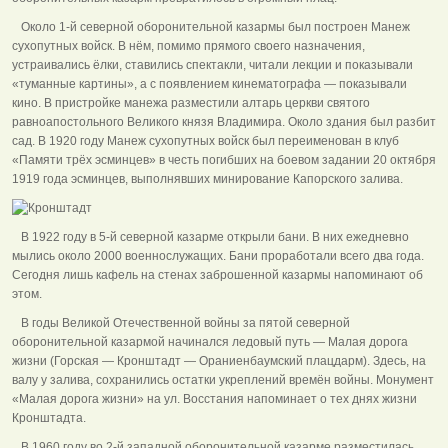
Около 1-й северной оборонительной казармы был построен Манеж
сухопутных войск. В нём, помимо прямого своего назначения,
устраивались ёлки, ставились спектакли, читали лекции и показывали
«туманные картины», а с появлением кинематографа — показывали
кино. В пристройке манежа разместили алтарь церкви святого
равноапостольного Великого князя Владимира. Около здания был разбит
сад. В 1920 году Манеж сухопутных войск был переименован в клуб
«Памяти трёх эсминцев» в честь погибших на боевом задании 20 октября
1919 года эсминцев, выполнявших минирование Капорского залива.
В 1922 году в 5-й северной казарме открыли бани. В них ежедневно
мылись около 2000 военнослужащих. Бани проработали всего два года.
Сегодня лишь кафель на стенах заброшенной казармы напоминают об
этом.
В годы Великой Отечественной войны за пятой северной
оборонительной казармой начинался ледовый путь — Малая дорога
жизни (Горская — Кронштадт — Ораниенбаумский плацдарм). Здесь, на
валу у залива, сохранились остатки укреплений времён войны. Монумент
«Малая дорога жизни» на ул. Восстания напоминает о тех днях жизни
Кронштадта.
В 1960 году во 2-й западной оборонительной казарме разместилась