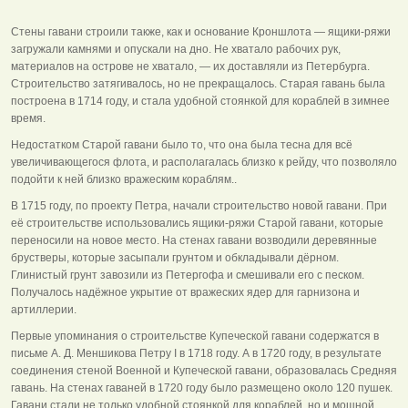
Стены гавани строили также, как и основание Кроншлота — ящики-ряжи
загружали камнями и опускали на дно. Не хватало рабочих рук,
материалов на острове не хватало, — их доставляли из Петербурга.
Строительство затягивалось, но не прекращалось. Старая гавань была
построена в 1714 году, и стала удобной стоянкой для кораблей в зимнее
время.
Недостатком Старой гавани было то, что она была тесна для всё
увеличивающегося флота, и располагалась близко к рейду, что позволяло
подойти к ней близко вражеским кораблям..
В 1715 году, по проекту Петра, начали строительство новой гавани. При
её строительстве использовались ящики-ряжи Старой гавани, которые
переносили на новое место. На стенах гавани возводили деревянные
брустверы, которые засыпали грунтом и обкладывали дёрном.
Глинистый грунт завозили из Петергофа и смешивали его с песком.
Получалось надёжное укрытие от вражеских ядер для гарнизона и
артиллерии.
Первые упоминания о строительстве Купеческой гавани содержатся в
письме А. Д. Меншикова Петру I в 1718 году. А в 1720 году, в результате
соединения стеной Военной и Купеческой гавани, образовалась Средняя
гавань. На стенах гаваней в 1720 году было размещено около 120 пушек.
Гавани стали не только удобной стоянкой для кораблей, но и мощной