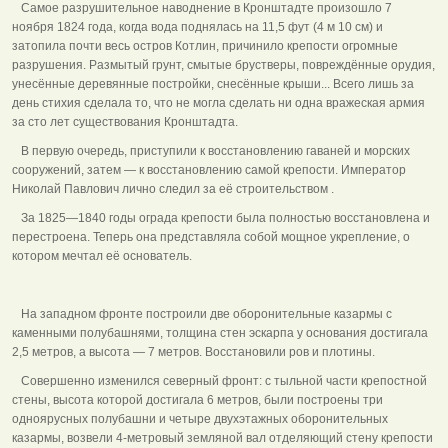
Самое разрушительное наводнение в Кронштадте произошло 7
ноября 1824 года, когда вода поднялась на 11,5 фут (4 м 10 см) и
затопила почти весь остров Котлин, причинило крепости огромные
разрушения. Размытый грунт, смытые брустверы, повреждённые орудия,
унесённые деревянные постройки, снесённые крыши... Всего лишь за
день стихия сделала то, что не могла сделать ни одна вражеская армия
за сто лет существования Кронштадта.
В первую очередь, приступили к восстановлению гаваней и морских
сооружений, затем — к восстановлению самой крепости. Император
Николай Павлович лично следил за её строительством .
За 1825—1840 годы ограда крепости была полностью восстановлена и
перестроена. Теперь она представляла собой мощное укрепление, о
котором мечтал её основатель.
На западном фронте построили две оборонительные казармы с
каменными полубашнями, толщина стен эскарпа у основания достигала
2,5 метров, а высота — 7 метров. Восстановили ров и плотины.
Совершенно изменился северный фронт: с тыльной части крепостной
стены, высота которой достигала 6 метров, были построены три
одноярусных полубашни и четыре двухэтажных оборонительных
казармы, возвели 4-метровый земляной вал отделяющий стену крепости