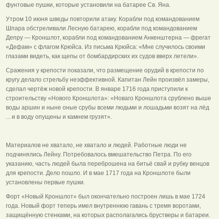
фунтовые пушки, которые установили на батарее Св. Яна.
Утром 10 июня шведы повторили атаку. Корабли под командованием
Шпара обстреливали Лесную батарею, корабли под командованием
Депру — Кроншлот, корабли под командованием Анкенштерна — фрегат
«Дефам» с флагом Крюйса. Из письма Крюйса: «Мне случилось своими
глазами видеть, как щепы от бомбардирских их судов вверх летели».
Сражения у крепости показали, что размещение орудий в крепости по
кругу делало стрельбу неэффективной. Капитан Лейн произвёл замеры,
сделал чертёж новой крепости. В январе 1716 года приступили к
строительству «Нового Кроншлота»: «Новаго Кроншлота срублено выше
воды аршин и ныне оные срубы всеми людьми и лошадьми возят на лёд
... и в воду опущены и камнем грузят».
Материалов не хватало, не хватало и людей. Работные люди не
подчинялись Лейну. Потребовалось вмешательство Петра. По его
указанию, часть людей была переброшена на битьё свай и рубку венцов
для крепости. Дело пошло. И в мае 1717 года на Кроншлоте были
установлены первые пушки.
Форт «Новый Кроншлот» был окончательно построен лишь в мае 1724
года. Новый форт теперь имел внутреннюю гавань с тремя воротами,
защищённую стенками, на которых располагались брустверы и батареи.