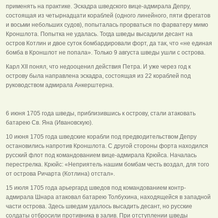
применять на практике. Эскадра шведского вице-адмирала Депру,
состоящая из четырнадцати кораблей (одного линейного, пяти фрегатов
и восьми небольших судов), попыталась прорваться по фарватеру мимо
Кроншлота. Попытка не удалась. Тогда шведы высадили десант на
остров Котлин и двое суток бомбардировали форт, да так, что «не единая
бомба в Кроншлот не попала». Только 9 августа шведы ушли с острова.
Карл XII понял, что недооценил действия Петра. И уже через год к
острову была направлена эскадра, состоящая из 22 кораблей под
руководством адмирала Анкерштерна.
6 июня 1705 года шведы, приблизившись к острову, стали атаковать
батарею Св. Яна (Ивановскую).
10 июня 1705 года шведские корабли под предводительством Депру
остановились напротив Кроншлота. С другой стороны форта находился
русский флот под командованием вице-адмирала Крюйса. Началась
перестрелка. Крюйс: «Неприятель нашим бомбам честь воздал, для того
от острова Ричарта (Котлина) отстал».
15 июля 1705 года арьергард шведов под командованием контр-
адмирала Шнара атаковал батарею Толбухина, находящейся в западной
части острова. Здесь шведам удалось высадить десант, но русские
солдаты отбросили противника в залив. При отступлении шведы