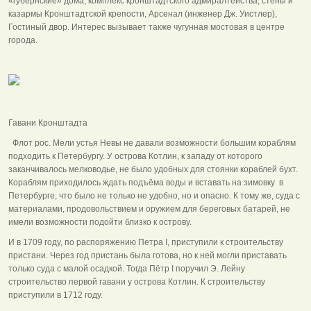
«губернские» дома, комплекс кронштадтского адмиралтейства, стены и
казармы Кронштадтской крепости, Арсенал (инженер Дж. Уистлер),
Гостиный двор. Интерес вызывает также чугунная мостовая в центре
города.
Гавани Кронштадта
Флот рос. Мели устья Невы не давали возможности большим кораблям
подходить к Петербургу. У острова Котлин, к западу от которого
заканчивалось мелководье, не было удобных для стоянки кораблей бухт.
Кораблям приходилось ждать подъёма воды и вставать на зимовку в
Петербурге, что было не только не удобно, но и опасно. К тому же, суда с
материалами, продовольствием и оружием для береговых батарей, не
имели возможности подойти близко к острову.
И в 1709 году, по распоряжению Петра I, приступили к строительству
пристани. Через год пристань была готова, но к ней могли приставать
только суда с малой осадкой. Тогда Пётр I поручил Э. Лейну
строительство первой гавани у острова Котлин. К строительству
приступили в 1712 году.