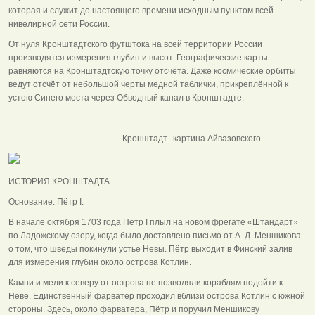
которая и служит до настоящего времени исходным пунктом всей
нивелирной сети России.
От нуля Кронштадтского футштока на всей территории России
производятся измерения глубин и высот. Географические карты
равняются на Кронштадтскую точку отсчёта. Даже космические орбиты
ведут отсчёт от небольшой черты медной таблички, прикреплённой к
устою Синего моста через Обводный канал в Кронштадте.
Кронштадт. картина Айвазовского
ИСТОРИЯ КРОНШТАДТА
Основание. Пётр I.
В начале октября 1703 года Пётр I плыл на новом фрегате «Штандарт»
по Ладожскому озеру, когда было доставлено письмо от А. Д. Меншикова
о том, что шведы покинули устье Невы. Пётр выходит в Финский залив
для измерения глубин около острова Котлин.
Камни и мели к северу от острова не позволяли кораблям подойти к
Неве. Единственный фарватер проходил вблизи острова Котлин с южной
стороны. Здесь, около фарватера, Пётр и поручил Меншикову