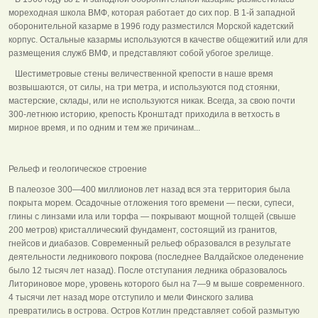
мореходная школа ВМФ, которая работает до сих пор. В 1-й западной
оборонительной казарме в 1996 году разместился Морской кадетский
корпус. Остальные казармы используются в качестве общежитий или для
размещения служб ВМФ, и представляют собой убогое зрелище.
Шестиметровые стены величественной крепости в наше время
возвышаются, от силы, на три метра, и используются под стоянки,
мастерские, склады, или не используются никак. Всегда, за свою почти
300-летнюю историю, крепость Кронштадт приходила в ветхость в
мирное время, и по одним и тем же причинам...
Рельеф и геологическое строение
В палеозое 300—400 миллионов лет назад вся эта территория была
покрыта морем. Осадочные отложения того времени — пески, супеси,
глины с линзами ила или торфа — покрывают мощной толщей (свыше
200 метров) кристаллический фундамент, состоящий из гранитов,
гнейсов и диабазов. Современный рельеф образовался в результате
деятельности ледникового покрова (последнее Валдайское оледенение
было 12 тысяч лет назад). После отступания ледника образовалось
Литориновое море, уровень которого был на 7—9 м выше современного.
4 тысячи лет назад море отступило и мели Финского залива
превратились в острова. Остров Котлин представляет собой размытую