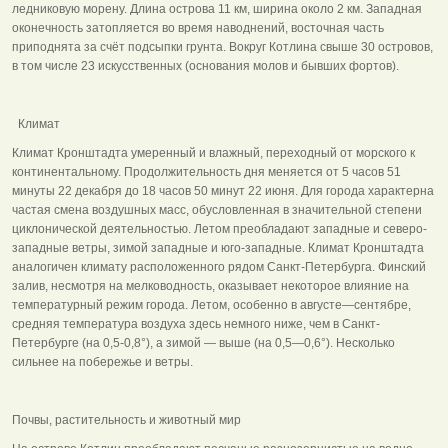
ледниковую морену. Длина острова 11 км, ширина около 2 км. Западная
оконечность затопляется во время наводнений, восточная часть
приподнята за счёт подсыпки грунта. Вокруг Котлина свыше 30 островов,
в том числе 23 искусственных (основания молов и бывших фортов).
Климат
Климат Кронштадта умеренный и влажный, переходный от морского к
континентальному. Продолжительность дня меняется от 5 часов 51
минуты 22 декабря до 18 часов 50 минут 22 июня. Для города характерна
частая смена воздушных масс, обусловленная в значительной степени
циклонической деятельностью. Летом пре­обладают западные и северо-
западные ветры, зимой западные и юго-западные. Климат Кронштадта
аналогичен климату расположенного рядом Санкт-Петербурга. Финский
залив, несмотря на мелководность, оказывает некоторое влияние на
температурный режим города. Летом, особенно в августе—сентябре,
средняя температура воздуха здесь немного ниже, чем в Санкт-
Петербурге (на 0,5-0,8°), а зимой — выше (на 0,5—0,6°). Несколько
сильнее на побережье и ветры.
Почвы, растительность и животный мир