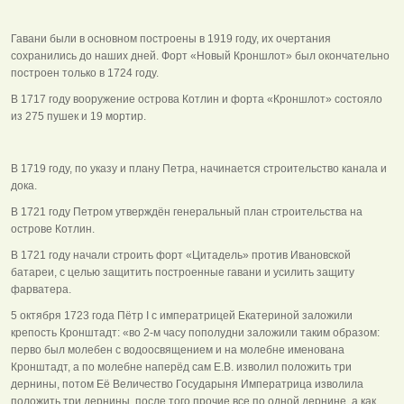
Гавани были в основном построены в 1919 году, их очертания
сохранились до наших дней. Форт «Новый Кроншлот» был окончательно
построен только в 1724 году.
В 1717 году вооружение острова Котлин и форта «Кроншлот» состояло
из 275 пушек и 19 мортир.
В 1719 году, по указу и плану Петра, начинается строительство канала и
дока.
В 1721 году Петром утверждён генеральный план строительства на
острове Котлин.
В 1721 году начали строить форт «Цитадель» против Ивановской
батареи, с целью защитить построенные гавани и усилить защиту
фарватера.
5 октября 1723 года Пётр I с императрицей Екатериной заложили
крепость Кронштадт: «во 2-м часу пополудни заложили таким образом:
перво был молебен с водоосвящением и на молебне именована
Кронштадт, а по молебне наперёд сам Е.В. изволил положить три
дернины, потом Её Величество Государыня Императрица изволила
положить три дернины, после того прочие все по одной дернине, а как