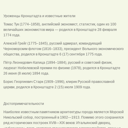
Уроженцы Кронштадта и известные жители
Томас Тук (1774–1858), английский экономист, статистик, один из 100
величайших экономистов мира — родился в Кронштадте 28 февраля
1774 года.
Алексей Грейг (1775–1845), русский адмирал, командующий
Черноморским флотом (1816–1833), президент Вольного экономического
общества, родился в Кронштадте 6 (17) сентября 1775 года.
Пётр Леонидович Капица (1894–1884), русский и советский физик,
лауреат Нобелевской премии по физике (1978), родился в Кронштадте
26 июня (8 июля) 1894 года.
Борис Георгиевич Старк (1909–1996), клирик Русской православной
церкви, родился в Кронштадте 2 (15) июля 1909 года.
Достопримечательности
Наиболее известным памятником архитектуры города является Морской
Никольский собор, построенный в 1902—1913. Помимо этого сохранился
ряд исторических построек XVIII—XIX веков: Итальянский дворец,