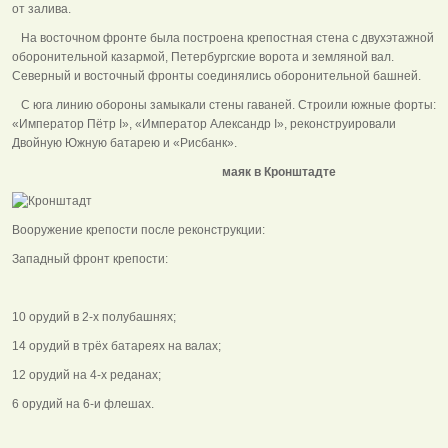
от залива.
На восточном фронте была построена крепостная стена с двухэтажной
оборонительной казармой, Петербургские ворота и земляной вал.
Северный и восточный фронты соединялись оборонительной башней.
С юга линию обороны замыкали стены гаваней. Строили южные форты:
«Император Пётр I», «Император Александр I», реконструировали
Двойную Южную батарею и «Рисбанк».
маяк в Кронштадте
Вооружение крепости после реконструкции:
Западный фронт крепости:
10 орудий в 2-х полубашнях;
14 орудий в трёх батареях на валах;
12 орудий на 4-х реданах;
6 орудий на 6-и флешах.