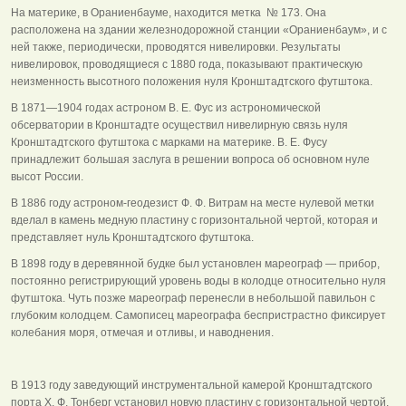
На материке, в Ораниенбауме, находится метка № 173. Она
расположена на здании железнодорожной станции «Ораниенбаум», и с
ней также, периодически, проводятся нивелировки. Результаты
нивелировок, проводящиеся с 1880 года, показывают практическую
неизменность высотного положения нуля Кронштадтского футштока.
В 1871—1904 годах астроном В. Е. Фус из астрономической
обсерватории в Кронштадте осуществил нивелирную связь нуля
Кронштадтского футштока с марками на материке. В. Е. Фусу
принадлежит большая заслуга в решении вопроса об основном нуле
высот России.
В 1886 году астроном-геодезист Ф. Ф. Витрам на месте нулевой метки
вделал в камень медную пластину с горизонтальной чертой, которая и
представляет нуль Кронштадтского футштока.
В 1898 году в деревянной будке был установлен мареограф — прибор,
постоянно регистрирующий уровень воды в колодце относительно нуля
футштока. Чуть позже мареограф перенесли в небольшой павильон с
глубоким колодцем. Самописец мареографа беспристрастно фиксирует
колебания моря, отмечая и отливы, и наводнения.
В 1913 году заведующий инструментальной камерой Кронштадтского
порта Х. Ф. Тонберг установил новую пластину с горизонтальной чертой,