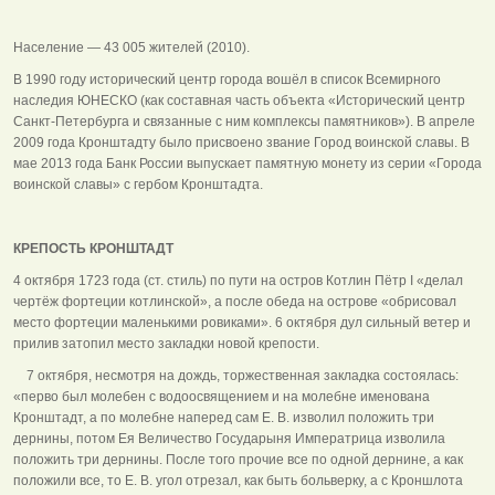
Население — 43 005 жителей (2010).
В 1990 году исторический центр города вошёл в список Всемирного
наследия ЮНЕСКО (как составная часть объекта «Исторический центр
Санкт-Петербурга и связанные с ним комплексы памятников»). В апреле
2009 года Кронштадту было присвоено звание Город воинской славы. В
мае 2013 года Банк России выпускает памятную монету из серии «Города
воинской славы» с гербом Кронштадта.
КРЕПОСТЬ КРОНШТАДТ
4 октября 1723 года (ст. стиль) по пути на остров Котлин Пётр I «делал
чертёж фортеции котлинской», а после обеда на острове «обрисовал
место фортеции маленькими ровиками». 6 октября дул сильный ветер и
прилив затопил место закладки новой крепости.
7 октября, несмотря на дождь, торжественная закладка состоялась:
«перво был молебен с водоосвящением и на молебне именована
Кронштадт, а по молебне наперед сам Е. В. изволил положить три
дернины, потом Ея Величество Государыня Императрица изволила
положить три дернины. После того прочие все по одной дернине, а как
положили все, то Е. В. угол отрезал, как быть больверку, а с Кроншлота