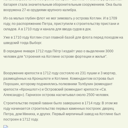
батарея стала значительным оборонительным сооружением. Она была
вооружена 27-ю орудиями крупного калибра.
Из-за малых глубин флот не мог зимовать у острова Котлин. И в 1709
году, по распоряжению Петра, приступили к строительству пристани и
складов. А в 1710 году и канала для ввода судов в док.
Уже в 1710 году Котлин стал главной базой для флота перед походом на
шведский тогда Выборг.
В середине января 1712 года Пётр I издаёт указ о выделении 3000
человек для "строения на Котлине острове фортеции и жилья".
Вооружение крепости в 1712 году состояло из 231 пушки и 3 мортир,
размещённых на Кроншлоте и Котлине. Комендантом острова был
Порошин, которому подчинялись полковники Толбухин (комендант
крепости «Кроншлот») и Островский (комендант крепости «Св.
Александр»). Гарнизон острова насчитывал около 2500 человек.
Строительство первой гавани было завершено в 1714 году. В этом же
году начинается строительство первых каменных построек: дворец
Петра, дом Миниха, и других. Первый кирпичный завод на Котлине был
построен в 1712 году.