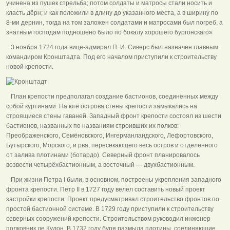
учинена из пушек стрельба; потом солдаты и матросы стали носить и
класть дёрн; и как положили в длину до указанного места, а в ширину по
8-ми дернин, тогда на том заложен солдатами и матросами был погреб, а
знатным господам подношено было по бокалу хорошего бургонскаго»
3 ноября 1724 года вице-адмирал П. И. Сиверс был назначен главным
командиром Кронштадта. Под его началом приступили к строительству
новой крепости.
План крепости предполагал создание бастионов, соединённых между
собой куртинами. На юге острова стены крепости замыкались на
строящиеся стены гаваней. Западный фронт крепости состоял из шести
бастионов, названных по названиям строивших их полков:
Преображенского, Семёновского, Ингерманландского, Лефортовского,
Бутырского, Морского, и рва, пересекающего весь остров и отделенного
от залива плотинами (ботардо). Северный фронт планировалось
возвести четырёхбастионным, а восточный — двухбастионным.
При жизни Петра I были, в основном, построены укрепления западного
фронта крепости. Петр II в 1727 году велел составить новый проект
застройки крепости. Проект предусматривал строительство фронтов по
простой бастионной системе. В 1729 году приступили к строительству
северных сооружений крепости. Строительством руководил инженер
полковник де Кулон. В 1732 году буря размыла плотины, соединяющие