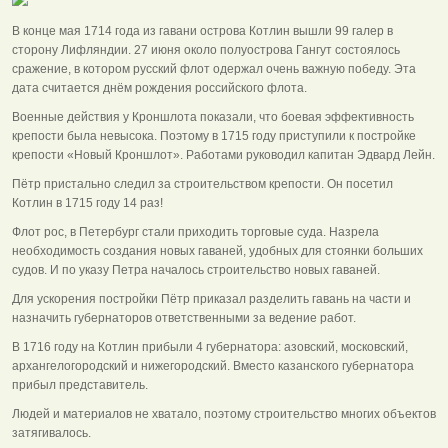
В конце мая 1714 года из гавани острова Котлин вышли 99 галер в
сторону Лифляндии. 27 июня около полуострова Гангут состоялось
сражение, в котором русский флот одержал очень важную победу. Эта
дата считается днём рождения российского флота.
Военные действия у Кроншлота показали, что боевая эффективность
крепости была невысока. Поэтому в 1715 году приступили к постройке
крепости «Новый Кроншлот». Работами руководил капитан Эдвард Лейн.
Пётр пристально следил за строительством крепости. Он посетил
Котлин в 1715 году 14 раз!
Флот рос, в Петербург стали приходить торговые суда. Назрела
необходимость создания новых гаваней, удобных для стоянки больших
судов. И по указу Петра началось строительство новых гаваней.
Для ускорения постройки Пётр приказал разделить гавань на части и
назначить губернаторов ответственными за ведение работ.
В 1716 году на Котлин прибыли 4 губернатора: азовский, московский,
архангелогородский и нижегородский. Вместо казанского губернатора
прибыл представитель.
Людей и материалов не хватало, поэтому строительство многих объектов
затягивалось.