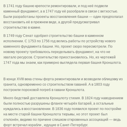
В 1741 году башню крепости ремонтировали, и под неё подвели
каменный фундамент, а в 1747 году её разобрали в связи с ветхостью.
Были разработаны проекты восстановления башни — один предполагал
восстановить её в прежнем виде, а другой предусматривал
строительство в камне.
В 1749 году Сенат одобрил строительство башни в каменном
исполнении. С 1753 по 1756 год велись работы по устройству нового
каменного фундамента башни. Но, проект скоро пересмотрели. По
новому проекту требовалось переделывать фундамент, на что не
хватало ресурсов. Строительство приостановилось. Но, из чертежей
1747 года мы знаем, как примерно выглядела первая башня Кроншлота.
В конце ХVIII века стены форта ремонтировали и возводили облицовку из
гранита, одновременно со строительством гаваней. А в 1803 году
построили пороховой погреб в гавани Кроншлота.
Много бедствий доставляла Кроншлоту стихия. В 1824 году наводнением
были полностью разрушены фланги четырёх батарей, а остальные
нуждались в восстановлении. В 1836 году появился проект по постройке
на месте старой башни Кроншлота тюрьмы, но этот проект был
отклонён, видимо по причине слишком откровенных ассоциаций — ведь
форт встречал корабли , идущие в Санкт-Петербург.