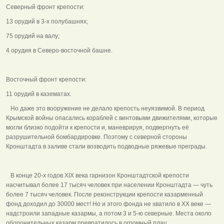
Северный фронт крепости:
13 орудий в 3-х полубашнях;
75 орудий на валу;
4 орудия в Северо-восточной башне.
Восточный фронт крепости:
11 орудий в казематах.
Но даже это вооружение не делало крепость неуязвимой. В период
Крымской войны опасались кораблей с винтовыми движителями, которые
могли близко подойти к крепости и, маневрируя, подвергнуть её
разрушительной бомбардировке. Поэтому с северной стороны
Кронштадта в заливе стали возводить подводные ряжевые преграды.
В конце 20-х годов XIX века гарнизон Кронштадтской крепости
насчитывал более 17 тысяч человек при населении Кронштадта — чуть
более 7 тысяч человек. После реконструкции крепости казарменный
фонд доходил до 30000 мест! Но и этого фонда не хватило в XX веке —
надстроили западные казармы, а потом 3 и 5-ю северные. Места около
оборонительных казарм превратилось в огромный плац.