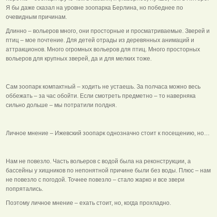
Я бы даже сказал на уровне зоопарка Берлина, но победнее по
очевидным причинам.
Длинно – вольеров много, они просторные и просматриваемые. Зверей и
птиц – мое почтение. Для детей отрады из деревянных анимаций и
аттракционов. Много огромных вольеров для птиц. Много просторных
вольеров для крупных зверей, да и для мелких тоже.
Сам зоопарк компактный – ходить не устаешь. За полчаса можно весь
оббежать – за час обойти. Если смотреть предметно – то наверняка
сильно дольше – мы потратили полдня.
Личное мнение – Ижевский зоопарк однозначно стоит к посещению, но…
Нам не повезло. Часть вольеров с водой была на реконструкции, а
бассейны у хищников по непонятной причине были без воды. Плюс – нам
не повезло с погодой. Точнее повезло – стало жарко и все звери
попрятались.
Поэтому личное мнение – ехать стоит, но, когда прохладно.