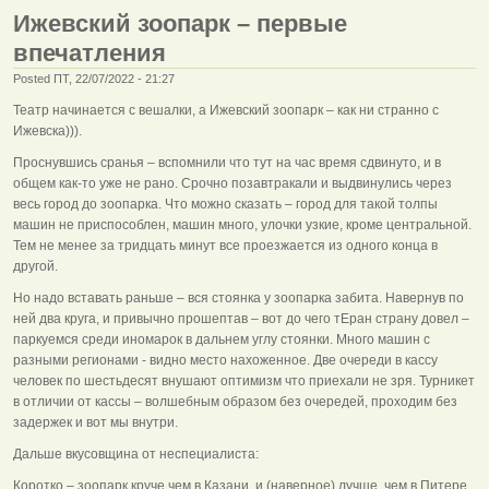
Ижевский зоопарк – первые
впечатления
Posted ПТ, 22/07/2022 - 21:27
Театр начинается с вешалки, а Ижевский зоопарк – как ни странно с
Ижевска))).
Проснувшись сранья – вспомнили что тут на час время сдвинуто, и в
общем как-то уже не рано. Срочно позавтракали и выдвинулись через
весь город до зоопарка. Что можно сказать – город для такой толпы
машин не приспособлен, машин много, улочки узкие, кроме центральной.
Тем не менее за тридцать минут все проезжается из одного конца в
другой.
Но надо вставать раньше – вся стоянка у зоопарка забита. Навернув по
ней два круга, и привычно прошептав – вот до чего тЕран страну довел –
паркуемся среди иномарок в дальнем углу стоянки. Много машин с
разными регионами - видно место нахоженное. Две очереди в кассу
человек по шестьдесят внушают оптимизм что приехали не зря. Турникет
в отличии от кассы – волшебным образом без очередей, проходим без
задержек и вот мы внутри.
Дальше вкусовщина от неспециалиста:
Коротко – зоопарк круче чем в Казани, и (наверное) лучше, чем в Питере.