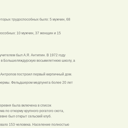
я липа
которых трудоспособных было: 5 мужчин, 68
способных: 10 мужчин, 37 женщин и 15
учителем был А.Я. Антипин. В 1972 году
т в Большеляждурскую восьмилетнюю школу, а
. Антропов построил первый кирпичный дом.
 фермы. Фельдшером медпункта более 20 лет
еревня была включена в список
 по откорму крупного рогатого скота,
евне был открыт сельский клуб.
ивало 153 человека. Население полностью