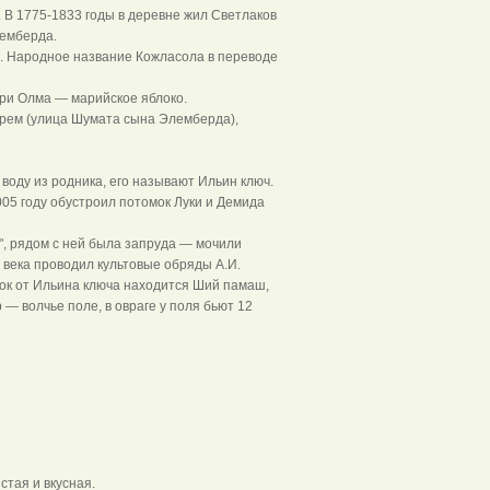
 В 1775-1833 годы в деревне жил Светлаков
лемберда.
ес. Народное название Кожласола в переводе
ари Олма — марийское яблоко.
урем (улица Шумата сына Элемберда),
 воду из родника, его называют Ильин ключ.
005 году обустроил потомок Луки и Демида
", рядом с ней была запруда — мочили
X века проводил культовые обряды А.И.
ток от Ильина ключа находится Ший памаш,
— волчье поле, в овраге у поля бьют 12
стая и вкусная.