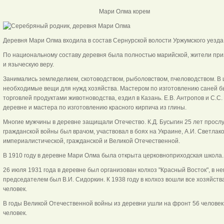
Мари Олма кор
Деревня Мари Олма входила в состав Сернурской волости Уржумского уезда 
По национальному составу деревня была полностью марийской, жители приз
и языческую веру.
Занимались земледелием, скотоводством, рыболовством, пчеловодством. В ц
необходимые вещи для нужд хозяйства. Мастером по изготовлению саней бы
торговлей продуктами животноводства, ездил в Казань. Е.В. Антропов и С.С
деревне и мастера по изготовлению красного кирпича из глины.
Многие мужчины в деревне защищали Отечество. К.Д. Бусыгин 25 лет прослуж
гражданской войны был врачом, участвовал в боях на Украине, А.И. Светлако
империалистической, гражданской и Великой Отечественной.
В 1910 году в деревне Мари Олма была открыта церковноприходская школа.
26 июля 1931 года в деревне был организован колхоз "Красный Восток", в н
председателем был В.И. Сидоркин. К 1938 году в колхоз вошли все хозяйства
человек.
В годы Великой Отечественной войны из деревни ушли на фронт 56 человек, 
человек.