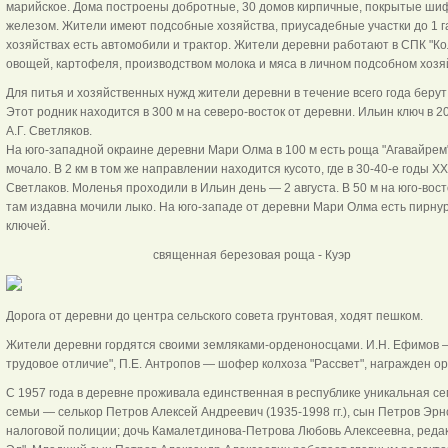
марийское. Дома построены добротные, 30 домов кирпичные, покрытые ши
железом. Жители имеют подсобные хозяйства, приусадебные участки до 1 га
хозяйствах есть автомобили и трактор. Жители деревни работают в СПК "К
овощей, картофеля, производством молока и мяса в личном подсобном хозя
Для питья и хозяйственных нужд жители деревни в течение всего года берут
Этот родник находится в 300 м на северо-восток от деревни. Ильин ключ в 2
А.Г. Светляков.
На юго-западной окраине деревни Мари Олма в 100 м есть роща "Агавайрем
мочало. В 2 км в том же направлении находится кусото, где в 30-40-е годы X
Светлаков. Моленья проходили в Ильин день — 2 августа. В 50 м на юго-вос
там издавна мочили лыко. На юго-западе от деревни Мари Олма есть пирнур 
ключей.
священная березовая роща
Дорога от деревни до центра сельского совета грунтовая, ходят пешком.
Жители деревни гордятся своими земляками-орденоносцами. И.Н. Ефимов — 
трудовое отличие", П.Е. Антропов — шофер колхоза "Рассвет", награжден ор
С 1957 года в деревне проживала единственная в республике уникальная с
семьи — селькор Петров Алексей Андреевич (1935-1998 гг.), сын Петров Эрн
налоговой полиции; дочь Камалетдинова-Петрова Любовь Алексеевна, реда