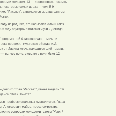
фером и железом, 13 — деревянные, покрыты
, некоторые семьи держат пчел. В 9
олхоз "Рассвет", занимаются выращиванием
йстве.
 воду из родника, его называют Ильин ключ.
005 году обустроил потомок Луки и Демида
", рядом с ней была запруда — мочили
X века проводил культовые обряды А.И.
ток от Ильина ключа находится Ший памаш,
— волчье поле, в овраге у поля бьют 12
 - Куэр
дояр колхоза "Рассвет", имеет медаль "За
деном "Знак Почета".
емья профессиональных журналистов. Глава
ст Алексеевич, майор, пресс-секретарь
ктор по вопросам молодежи газеты "Марий