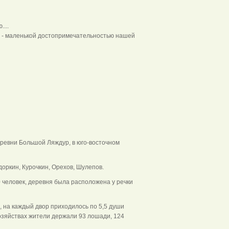
....
о - маленькой достопримечательностью нашей
я вода.
еревни Большой Ляждур, в юго-восточном
оркин, Курочкин, Орехов, Шулепов.
0 человек, деревня была расположена у речки
, на каждый двор приходилось по 5,5 души
озяйствах жители держали 93 лошади, 124