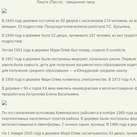
Пиште (Писте) - священна
В 1943 году деревня состояла из 50 дворов с населением 174 человека, из 
женщин, 15 подростков. Председателем колхоза работала У.С. Бусыгина.
В 1949 году в деревне было 52 двора, проживало 197 человек, из них трудо
подростков.
Летом 1951 года в деревне Мари Олма был пожар, сгорело 8 хозяйств.
В 1957 году в деревне были построены медпункт, начальная школа. Первым 
школа была закрыта, дети для получения восьмилетнего образования ходя
для получения среднего образования — в Юледурскую среднюю школу.
В 1958 году в деревне Мари Олма появилось электричество. В 1973 году А.А
В деревне с 50-х годов XX века имелись овцеводческая и молочнотоварная
проработала Антропова Елена Васильевна.
По постановлению исполкома Куженерского райсовета в ноябре 1969 года д
перспективных населенных пунктов района. В деревне были построены ферма
молочнотоварная и свинофермы, 2 сенных сарая, кузница. В 1986 году в дер
На 1 января 2005 года в деревне Мари Олма насчитывалось 43 двора, прож