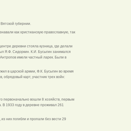
ем
Вятской губернии.
навали как христианскую православную, так
ентре деревни стояла кузница, где делали
л Я.Ф. Сидоркин. К.И. Бусыгин занимался
. Антропов имели частный ларек. Были в
ил в царской армии, Ф.К. Бусыгин во время
в, обрядовый карт, участник трех войн:
его первоначально вошли 8 хозяйств, первым
. В 1933 году в деревне проживал 261
из них погибли и пропали без вести 29