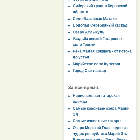
Сибирский тракт в Кировской
области
Село Базарные Матаки
Водопад Серебряный каскад
Озеро Аслыкуль
Усадьба князей Гагариных,
село Теньки
Река Малая Кокшага - от истока
до устья
Марийское село Кулегаш
Город Сыктывкар
За всё время:
Национальная татарская
одежда
Самые красивые озера Марий
Эл
Самые известные татары
Озеро Морской Глаз - одно из
чудес республики Марий Эл.
Волжский район, Республика