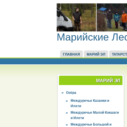
Марийские Ле
ГЛАВНАЯ
МАРИЙ ЭЛ
ТАТАРС
МАРИЙ ЭЛ
Озёра
Междуречье Казанки и
Илети
Междуречье Малой Кокшаги
и Илети
Междуречье Большой и