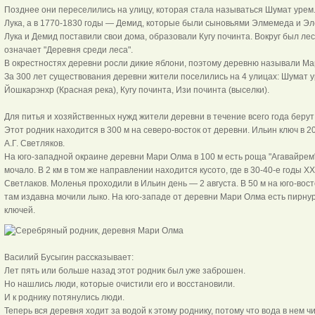
Позднее они переселились на улицу, которая стала называться Шумат урем.
Лука, а в 1770-1830 годы — Демид, которые были сыновьями Элмемеда и Э
Лука и Демид поставили свои дома, образовали Кугу починта. Вокруг был л
означает "Деревня среди леса".
В окрестностях деревни росли дикие яблони, поэтому деревню называли М
За 300 лет существования деревни жители поселились на 4 улицах: Шумат 
Йошкарэнхр (Красная река), Кугу починта, Изи починта (выселки).
Для питья и хозяйственных нужд жители деревни в течение всего года берут
Этот родник находится в 300 м на северо-восток от деревни. Ильин ключ в 2
А.Г. Светляков.
На юго-западной окраине деревни Мари Олма в 100 м есть роща "Агавайрем
мочало. В 2 км в том же направлении находится кусото, где в 30-40-е годы X
Светлаков. Моленья проходили в Ильин день — 2 августа. В 50 м на юго-вос
там издавна мочили лыко. На юго-западе от деревни Мари Олма есть пирнур 
ключей.
Василий Бусыгин рассказывает:
Лет пять или больше назад этот родник был уже заброшен.
Но нашлись люди, которые очистили его и восстановили.
И к роднику потянулись люди.
Теперь вся деревня ходит за водой к этому роднику, потому что вода в нем чи