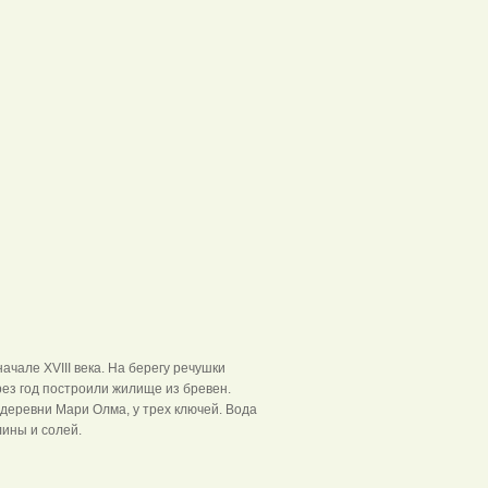
одник
чале XVIII века. На берегу речушки
рез год построили жилище из бревен.
деревни Мари Олма, у трех ключей. Вода
лины и солей.