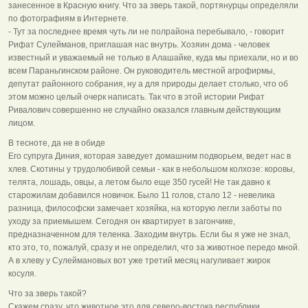
занесенное в Красную книгу. Что за зверь такой, портянурцы определяли
по фотографиям в Интернете.
- Тут за последнее время чуть ли не полрайона перебывало, - говорит
Рифат Сулейманов, приглашая нас внутрь. Хозяин дома - человек
известный и уважаемый не только в Алашайке, куда мы приехали, но и во
всем Параньгинском районе. Он руководитель местной агрофирмы,
депутат районного собрания, ну а для природы делает столько, что об
этом можно целый очерк написать. Так что в этой истории Рифат
Ривалович совершенно не случайно оказался главным действующим
лицом.
В тесноте, да не в обиде
Его супруга Диния, которая заведует домашним подворьем, ведет нас в
хлев. Скотины у трудолюбивой семьи - как в небольшом колхозе: коровы,
телята, лошадь, овцы, а летом было еще 350 гусей! Не так давно к
старожилам добавился новичок. Было 11 голов, стало 12 - невелика
разница, философски замечает хозяйка, на которую легли заботы по
уходу за приемышем. Сегодня он квартирует в загончике,
предназначенном для теленка. Заходим внутрь. Если бы я уже не знал,
кто это, то, пожалуй, сразу и не определил, что за животное передо мной.
А в хлеву у Сулеймановых вот уже третий месяц нагуливает жирок
косуля.
Что за зверь такой?
Скажем сразу, что животное это для северо-востока республики