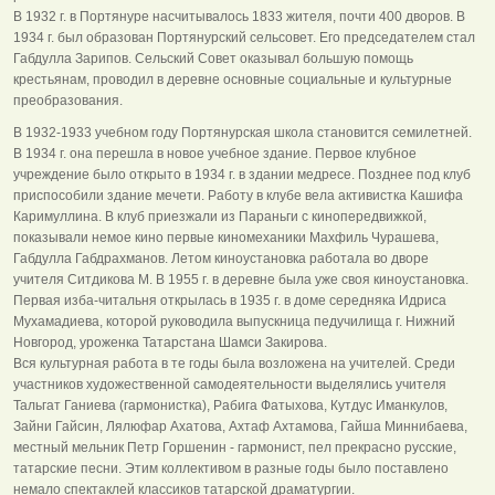
В 1932 г. в Портянуре насчитывалось 1833 жителя, почти 400 дворов. В
1934 г. был образован Портянурский сельсовет. Его председателем стал
Габдулла Зарипов. Сельский Совет оказывал большую помощь
крестьянам, проводил в деревне основные социальные и культурные
преобразования.
В 1932-1933 учебном году Портянурская школа становится семилетней.
В 1934 г. она перешла в новое учебное здание. Первое клубное
учреждение было открыто в 1934 г. в здании медресе. Позднее под клуб
приспособили здание мечети. Работу в клубе вела активистка Кашифа
Каримуллина. В клуб приезжали из Параньги с кинопередвижкой,
показывали немое кино первые киномеханики Махфиль Чурашева,
Габдулла Габдрахманов. Летом киноустановка работала во дворе
учителя Ситдикова М. В 1955 г. в деревне была уже своя киноустановка.
Первая изба-читальня открылась в 1935 г. в доме середняка Идриса
Мухамадиева, которой руководила выпускница педучилища г. Нижний
Новгород, уроженка Татарстана Шамси Закирова.
Вся культурная работа в те годы была возложена на учителей. Среди
участников художественной самодеятельности выделялись учителя
Тальгат Ганиева (гармонистка), Рабига Фатыхова, Кутдус Иманкулов,
Зайни Гайсин, Лялюфар Ахатова, Ахтаф Ахтамова, Гайша Миннибаева,
местный мельник Петр Горшенин - гармонист, пел прекрасно русские,
татарские песни. Этим коллективом в разные годы было поставлено
немало спектаклей классиков татарской драматургии.