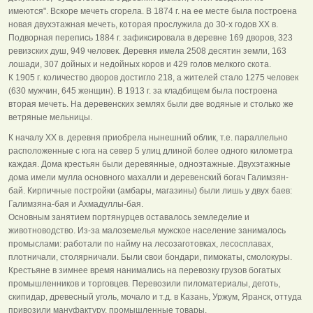
имеются". Вскоре мечеть сгорела. В 1874 г. на ее месте была построена
новая двухэтажная мечеть, которая прослужила до 30-х годов XX в.
Подворная перепись 1884 г. зафиксировала в деревне 169 дворов, 323
ревизских душ, 949 человек. Деревня имела 2508 десятин земли, 163
лошади, 307 дойных и недойных коров и 429 голов мелкого скота.
К 1905 г. количество дворов достигло 218, а жителей стало 1275 человек
(630 мужчин, 645 женщин). В 1913 г. за кладбищем была построена
вторая мечеть. На деревенских землях были две водяные и столько же
ветряные мельницы.
К началу XX в. деревня приобрела нынешний облик, т.е. параллельно
расположенные с юга на север 5 улиц длиной более одного километра
каждая. Дома крестьян были деревянные, одноэтажные. Двухэтажные
дома имели мулла основного махалли и деревенский богач Галимзян-
бай. Кирпичные постройки (амбары, магазины) были лишь у двух баев:
Галимзяна-бая и Ахмадуллы-бая.
Основным занятием портянурцев оставалось земледелие и
животноводство. Из-за малоземелья мужское население занималось
промыслами: работали по найму на лесозаготовках, лесосплавах,
плотничали, столярничали. Были свои бондари, пимокаты, смолокуры.
Крестьяне в зимнее время нанимались на перевозку грузов богатых
промышленников и торговцев. Перевозили пиломатериалы, деготь,
скипидар, древесный уголь, мочало и т.д. в Казань, Уржум, Яранск, оттуда
привозили мануфактуру, промышленные товары.