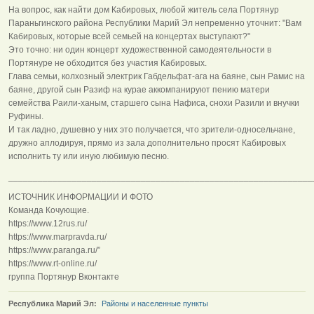
На вопрос, как найти дом Кабировых, любой житель села Портянур
Параньгинского района Республики Марий Эл непременно уточнит: "Вам
Кабировых, которые всей семьей на концертах выступают?"
Это точно: ни один концерт художественной самодеятельности в
Портянуре не обходится без участия Кабировых.
Глава семьи, колхозный электрик Габдельфат-ага на баяне, сын Рамис на
баяне, другой сын Разиф на курае аккомпанируют пению матери
семейства Раили-ханым, старшего сына Нафиса, снохи Разили и внучки
Руфины.
И так ладно, душевно у них это получается, что зрители-односельчане,
дружно аплодируя, прямо из зала дополнительно просят Кабировых
исполнить ту или иную любимую песню.
______________________________________________________________
ИСТОЧНИК ИНФОРМАЦИИ И ФОТО
Команда Кочующие.
https://www.12rus.ru/
https://www.marpravda.ru/
https://www.paranga.ru/”
https://www.rt-online.ru/
группа Портянур Вконтакте
Республика Марий Эл:
Районы и населенные пункты