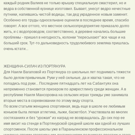
каждый родник Валиев не только крышку специальную смастерил, но и
ведра в собственной кузнице изготовил. Бывает, унесут ведро нечестные
путники, напившись чистой водицы, так дед украденное новым заменит.
Особенно его труды односельчане оценили в последнее время, спасибо
говорят. А все оттого, что местное сельхозпредприятие приказало долго
жить, и с водопроводом, соответственно, в деревне начались большие
проблемы - пришел в негодность, колонки “пересыхают” все чаще и на
больший срок. Тут-то дальновидность трудолюбивого земляка пришлась
очень кстати...
ЖЕНЩИНА-СИЛАЧ ИЗ ПОРТЯНУРА
Для Наили Вагаповой из Портянура со школьных лет поднимать тяжести
было делом привычным. Руки у ней сильные, да и хватка такая, что не
попадись под руки... Последние пятнадцать лет на Сабантуях она
непременно становится призером по армрестлингу среди женщин. А в
республике Наиля Мансоровна на сельских играх трижды уже занимала
вторые места в соревновании по этому виду спорта.
По всем статьям женщина спортивная, ведь еще в школе ее любимым
коньком была легкая атлетика, лыжи, баскетбол. Участвовала во многих
состязаниях и без “урожая” из наград не возвращалась. До сих пор ее
имя висит на стенде в Портянурской средней школе как одной из лучших
спортсменок. После школы уже в Параньгинском профессиональном
училище своими спортивными достижениями поднимала престиж и этого