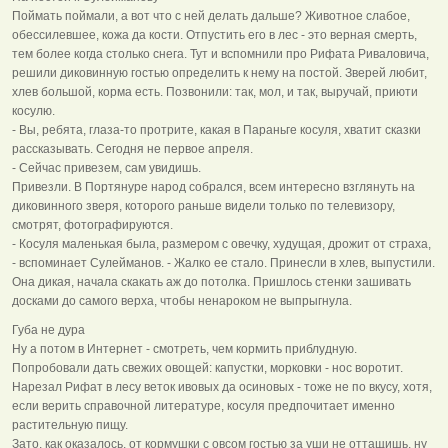
Поймать поймали, а вот что с ней делать дальше? Животное слабое,
обессилевшее, кожа да кости. Отпустить его в лес - это верная смерть,
тем более когда столько снега. Тут и вспомнили про Рифата Риваловича,
решили диковинную гостью определить к нему на постой. Зверей любит,
хлев большой, корма есть. Позвонили: так, мол, и так, выручай, приюти
косулю.
- Вы, ребята, глаза-то протрите, какая в Параньге косуля, хватит сказки
рассказывать. Сегодня не первое апреля.
- Сейчас привезем, сам увидишь.
Привезли. В Портянуре народ собрался, всем интересно взглянуть на
диковинного зверя, которого раньше видели только по телевизору,
смотрят, фотографируются.
- Косуля маленькая была, размером с овечку, худущая, дрожит от страха,
- вспоминает Сулейманов. - Жалко ее стало. Принесли в хлев, выпустили.
Она дикая, начала скакать аж до потолка. Пришлось стенки зашивать
досками до самого верха, чтобы ненароком не выпрыгнула.
Губа не дура
Ну а потом в Интернет - смотреть, чем кормить приблудную.
Попробовали дать свежих овощей: капустки, морковки - нос воротит.
Нарезал Рифат в лесу веток ивовых да осиновых - тоже не по вкусу, хотя,
если верить справочной литературе, косуля предпочитает именно
растительную пищу.
Зато, как оказалось, от кормушки с овсом гостью за уши не оттащишь, ну