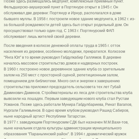
Позже здесь размещались медпункт, комплексный приемный пункт.
Фельдшерско-акушерский пункт в Портянуре открыт в 1945 г. Он
обслуживал две деревни: Портянур и Ирнур, располагался в доме
бывшего муллы. В 1958 г. построили новое здание медпункта, в 1962 г. из-
за большой рождаемости детей здесь был открыт родильный дом. Он
просуществовал только один год. С 1963 г. Портянурский ФАП
обслуживает лишь жителей своей деревни.
После введения в колхозе денежной оплаты труда в 1965 г. отток
населения из деревни, особенно молодежи, прекратился. Колхозом
"Янга Юл" в то время руководил Габдулкабир Галлямов. В деревне
началось массовое строительство домов и надворных построек.
В 1960 г. построено новое деревянное здание клуба со зрительным
залом на 250 мест с просторной сценой, репетиционным залом,
помещением для библиотеки. Много сил и энергии к завершению
строительства приложил председатель сельсовета тех лет Губай
Даминович Даминов. Стройматериалы из леса для строительства клуба
вывозили на лошадях. Первым заведующим нового клуба стал Рустам
Усманов. Позже здесь работали Мунира Габдулбариева, Ринат Вагапов,
Нургали Галимьянов. В одно время клубом руководил Рашид Сабиров,
ныне народный артист Республики Татарстан.
В 1977 г. заведующим Портянурским СДК был назначен М.М.Вахи-тов,
ныне начальник отдела культуры администрации муниципального
образования "Параньгинский район". В 1994 г. драматический кружок