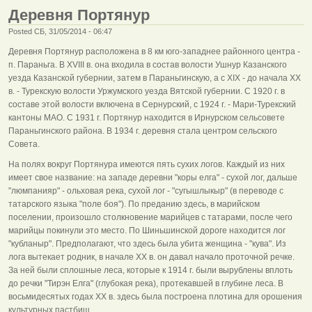
Деревня Портянур
Posted СБ, 31/05/2014 - 06:47
Деревня Портянур расположена в 8 км юго-западнее районного центра -
п. Параньга. В XVIII в. она входила в состав волости Ушнур Казанского
уезда Казанской губернии, затем в Параньгинскую, а с XIX - до начала XX
в. - Турекскую волости Уржумского уезда Вятской губернии. С 1920 г. в
составе этой волости включена в Сернурский, с 1924 г. - Мари-Турекский
кантоны МАО. С 1931 г. Портянур находится в Ирнурском сельсовете
Параньгинского района. В 1934 г. деревня стала центром сельского
Совета.
На полях вокруг Портянура имеются пять сухих логов. Каждый из них
имеет свое название: на западе деревни "коры елга" - сухой лог, дальше
"люмпанияр" - ольховая река, сухой лог - "сугышлыкыр" (в переводе с
татарского языка "поле боя"). По преданию здесь, в марийском
поселении, произошло столкновение марийцев с татарами, после чего
марийцы покинули это место. По Шиньшинской дороге находится лог
"кубланыр". Предполагают, что здесь была убита женщина - "кува". Из
лога вытекает родник, в начале XX в. он давал начало проточной речке.
За ней были сплошные леса, которые к 1914 г. были вырублены вплоть
до речки "Тирэн Елга" (глубокая река), протекавшей в глубине леса. В
восьмидесятых годах XX в. здесь была построена плотина для орошения
культурных пастбищ.