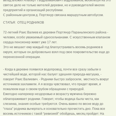
вклад вложил Альберт Габдрахманович Габдрахманов, мобилизуя на это
святое дело не только жителей деревни, но и руководителей многих
предприятий и организаций республики.
С районным центром д. Портянур связана маршрутным автобусом.
СТАТЬЯ: ОТЕЦ РОДНИКОВ
72-летний Раис Валиев из деревни Портянур Параньгинского района -
человек, особо уважаемый односельчанами. С искусственным клапаном
сердца пенсионер живет уже 17 лет.
Это не мешает ему каждый год благоустраивать восемь родников в
округе, которые он добровольно взял под свое покровительство еще до
перенесенной операции.
- Когда в деревне появился водопровод, почти все сразу забыли о
чистейшей воде, которой нас балует здешняя природа-матушка, -
говорит Раис Валиевич. - Родники быстро забросили, местность вокруг
источников захламили. А я всегда чувствовал, что придет время, и
пожалеем еще о своем грубом обращении с природой.
Ежегодно наперекор нездоровью и возрасту мужчина бережно
облагораживает родники. Говорит, чтобы водица была чиста, как
слезинка, знания особые требуются. Очень важно по весне воду до
“глаза” родника вычерпать и основательно прочистить дно. Пока все
восемь источников с такой “ревизией” обойдешь, месяц пройдет. На