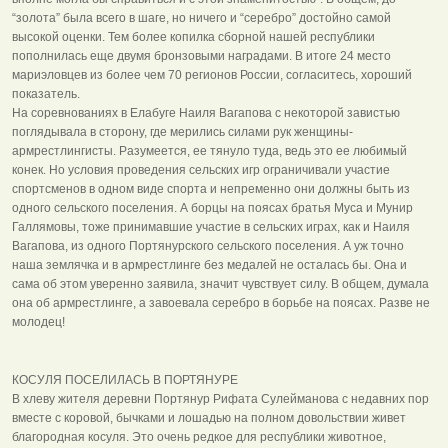
“золота” была всего в шаге, но ничего и “серебро” достойно самой
высокой оценки. Тем более копилка сборной нашей республики
пополнилась еще двумя бронзовыми наградами. В итоге 24 место
мариэловцев из более чем 70 регионов России, согласитесь, хороший
показатель.
На соревнованиях в Елабуге Наиля Вагапова с некоторой завистью
поглядывала в сторону, где мерились силами рук женщины-
армрестлингисты. Разумеется, ее тянуло туда, ведь это ее любимый
конек. Но условия проведения сельских игр ограничивали участие
спортсменов в одном виде спорта и непременно они должны быть из
одного сельского поселения. А борцы на поясах братья Муса и Мунир
Галлямовы, тоже принимавшие участие в сельских играх, как и Наиля
Вагапова, из одного Портянурского сельского поселения. А уж точно
наша землячка и в армрестлинге без медалей не осталась бы. Она и
сама об этом уверенно заявила, значит чувствует силу. В общем, думала
она об армрестлинге, а завоевала серебро в борьбе на поясах. Разве не
молодец!
КОСУЛЯ ПОСЕЛИЛАСЬ В ПОРТЯНУРЕ
В хлеву жителя деревни Портянур Рифата Сулейманова с недавних пор
вместе с коровой, бычками и лошадью на полном довольствии живет
благородная косуля. Это очень редкое для республики животное,