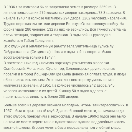
В 1936 г. за колхозом была закреплена земля в размере 2359 га. В
личном пользовании 275 колхозных дворов находилось 78,3 га земли. В
начале 1940 г. в колхозе числилось 294 двора, 1262 человека населения.
Трудно переживали жители деревни Великую Отечественную войну. На
фронт ушли 286 человек, 132 из них не вернулись. Вся тяжесть легла на
плечи женщин, подростков и стариков. В годы войны руководил
хозяйством Габид Галиуллин.
Всю клубную и библиотечную работу вела учительница Гульсылу
Габдрахманова (Ситдикова). Школа в годы войны сгорела, была
восстановлена только в 1947 г.
В послевоенные годы немало портянурцев выехало в поселки
Октябрьский, Мочалище, Суслонгер, Зеленогорск и другие лесные
поселки и в город Йошкар-Олу, где была денежная оплата труда, и люди
обеспечивались жильем. Это привело к некоторому уменьшению
количества жителей. В 1951 г. в колхозе числилось 242 двора, 945
человек колхозников и их детей. К концу 50-х годов в деревне
насчитывалось лишь чуть более 200 дворов.
Больше всего из деревни уезжала молодежь. Чтобы заинтересовать их, в
1957 г. был открыт новый клуб. Здание бывшей мечети, занимаемое до
этого клубом, превратили в зерносклад. В начале 1960-х годов оно было
на том же месте перекатано в одноэтажное здание под учебные классы
местной школы. Вторая мечеть была переделана под учебный класс.