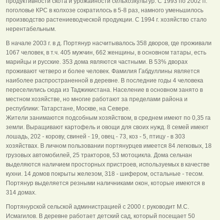
продуктивности скота и урожайности сельхозкультур. С 1993 по 2002 гг.
поголовье КРС в колхозе сократилось в 5-8 раз, намного уменьшилось
производство растениеводческой продукции. С 1994 г. хозяйство стало
нерентабельным.
В начале 2003 г. в д. Портянур насчитывалось 358 дворов, где проживали
1067 человек, в т.ч. 405 мужчин, 662 женщины, в основном татары, есть
марийцы и русские. 353 дома являются частными. В 53% дворах
проживают четверо и более человек. Фамилия Габдуллины является
наиболее распространенной в деревне. В последние годы 4 человека
переселились сюда из Таджикистана. Население в основном занято в
местном хозяйстве, но многие работают за пределами района и
республики: Татарстане, Москве, на Севере.
Жители занимаются подсобным хозяйством, в среднем имеют по 0,35 га
земли. Выращивают картофель и овощи для своих нужд. 8 семей имеют
лошадь, 202 - корову, свиней - 19, овец - 73, коз - 5, птицу - в 303
хозяйствах. В личном пользовании портянурцев имеется 84 легковых, 18
грузовых автомобилей, 25 тракторов, 53 мотоцикла. Дома сельчан
выделяются наличием просторных пристроев, используемых в качестве
кухни. 14 домов покрыты железом, 318 - шифером, остальные - тесом.
Портянур выделяется резными наличниками окон, которые имеются в
314 домах.
Портянурской сельской администрацией с 2000 г. руководит М.С.
Исмагилов. В деревне работает детский сад, который посещает 50