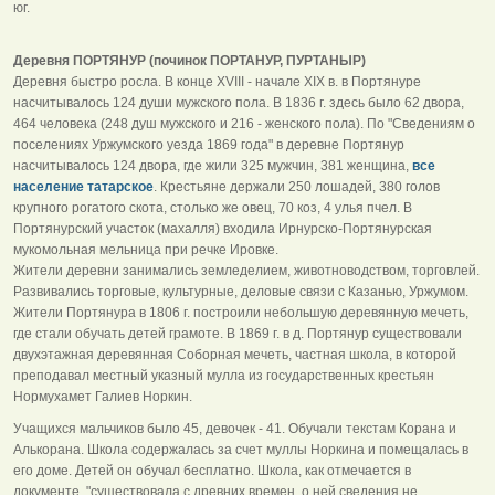
юг.
Деревня ПОРТЯНУР (починок ПОРТАНУР, ПУРТАНЫР)
Деревня быстро росла. В конце XVIII - начале XIX в. в Портянуре
насчитывалось 124 души мужского пола. В 1836 г. здесь было 62 двора,
464 человека (248 душ мужского и 216 - женского пола). По "Сведениям о
поселениях Уржумского уезда 1869 года" в деревне Портянур
насчитывалось 124 двора, где жили 325 мужчин, 381 женщина,
все
население татарское
. Крестьяне держали 250 лошадей, 380 голов
крупного рогатого скота, столько же овец, 70 коз, 4 улья пчел. В
Портянурский участок (махалля) входила Ирнурско-Портянурская
мукомольная мельница при речке Ировке.
Жители деревни занимались земледелием, животноводством, торговлей.
Развивались торговые, культурные, деловые связи с Казанью, Уржумом.
Жители Портянура в 1806 г. построили небольшую деревянную мечеть,
где стали обучать детей грамоте. В 1869 г. в д. Портянур существовали
двухэтажная деревянная Соборная мечеть, частная школа, в которой
преподавал местный указный мулла из государственных крестьян
Нормухамет Галиев Норкин.
Учащихся мальчиков было 45, девочек - 41. Обучали текстам Корана и
Алькорана. Школа содержалась за счет муллы Норкина и помещалась в
его доме. Детей он обучал бесплатно. Школа, как отмечается в
документе, "существовала с древних времен, о ней сведения не