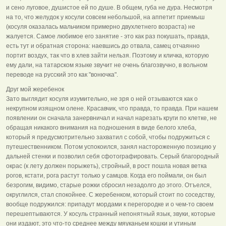
и сено луговое, душистое ей по душе. В общем, губа не дура. Несмотря
на то, что желудок у косули совсем небольшой, на аппетит приемыш
(косуля оказалась мальчиком примерно двухлетнего возраста) не
жалуется. Самое любимое его занятие - это как раз покушать, правда,
есть тут и обратная сторона: наевшись до отвала, самец отчаянно
портит воздух, так что в хлев зайти нельзя. Поэтому и кличка, которую
ему дали, на татарском языке звучит не очень благозвучно, в вольном
переводе на русский это как "вонючка".
Друг мой жеребенок
Зато выглядит косуля изумительно, не зря о ней отзываются как о
некрупном изящном олене. Красавчик, что правда, то правда. При нашем
появлении он сначала занервничал и начал нарезать круги по клетке, не
обращая никакого внимания на подношения в виде белого хлеба,
который я предусмотрительно захватил с собой, чтобы подружиться с
путешественником. Потом успокоился, занял настороженную позицию у
дальней стенки и позволил себя сфотографировать. Серый благородный
окрас (к лету должен порыжеть), стройный, в рост пошла новая ветка
рогов, кстати, рога растут только у самцов. Когда его поймали, он был
безрогим, видимо, старые рожки сбросил незадолго до этого. Отъелся,
округлился, стал спокойнее. С жеребенком, который стоит по соседству,
вообще подружился: припадут мордами к перегородке и о чем-то своем
перешептываются. У косуль странный непонятный язык, звуки, которые
они издают, это что-то среднее между мяуканьем кошки и утиным