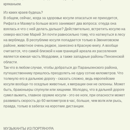
кряканьем.
Из каких краев будешь?
В общем, сейчас, когда за здоровье косули опасаться не приходится,
Рифата и Махмута больше всего занимают два вопроса: откуда она
взялась и что с ней делать дальше? Действительно, встретить косулю на
северо-востоке Марий Эл почти равносильно тому, что наткнуться в лесу
на верблюда. В республике косуля попадается только в Звениговском
районе, животное очень редкое, занесено в Красную книгу. А вообще
считается, что самой близкой к нам границей ареала их расселения
является южная часть Мордовии, а также западные районы Пензенской
области.
Так что в любом случае, чтобы добраться до Параньгинского района,
путешественнику пришлось преодолеть не одну сотню километров. Что
толкнуло его в дальнюю дорогу - сказать сложно, ведь европейские
косули вообще-то оседлые животные, к миграции они не склонны. Может
быть, браконьеры спугнули или хищники. Молодец, что в дальней дороге
сумел выжить, главное оружие косули - это ее ноги, при опасности может
развивать скорость до 60 километров в час, больше, чем волк или рысь,
правда, только в забегах на короткие дистанции.
МУЗЫКАНТЫ ИЗ ПОРТЯНУРА