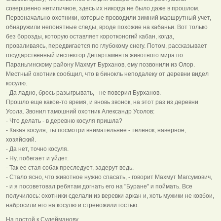
совершенно нетипичное, здесь их никогда не было даже в прошлом.
Первоначально охотники, которые проводили зимний маршрутный учет,
обнаружили непонятные следы, вроде похожие на кабаньи. Вот только
без борозды, которую оставляет коротконогий кабан, когда,
проваливаясь, передвигается по глубокому снегу. Потом, рассказывает
государственный инспектор Департамента животного мира по
Параньгинскому району Махмут Бурханов, ему позвонили из Олор.
Местный охотник сообщил, что в бинокль неподалеку от деревни видел
косулю.
- Да ладно, брось разыгрывать, - не поверил Бурханов.
Прошло еще какое-то время, и вновь звонок, на этот раз из деревни
Усола. Звонил тамошний охотник Александр Усолов:
- Что делать - в деревню косуля пришла?
- Какая косуля, ты посмотри внимательнее - теленок, наверное,
хозяйский.
- Да нет, точно косуля.
- Ну, побегает и уйдет.
- Так ее стая собак преследует, задерут ведь.
- Стало ясно, что животное нужно спасать, - говорит Махмут Магсумович,
- и я посоветовал ребятам догнать его на "Буране" и поймать. Все
получилось: охотники сделали из веревки аркан и, хоть мужики не ковбои,
набросили его на косулю и стреножили гостью.
На постой к Сулейманову