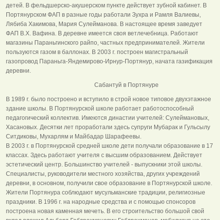
детей. В фельдшерско-акушерском пункте действует зубной кабинет. В
Портянурском ФАП в разные годы работали Зухра и Рамля Валиевы,
Лябиба Хакимова, Мария Сулейманова. В настоящее время заведует
ФАП В.Х. Вафина. В деревне имеется своя ветлечебница. Работают
магазины Параньгинского райпо, частных предпринимателей. Жители
пользуются газом в баллонах. В 2003 г. построен магистральный
газопровод Параньга-Яндемирово-Ирнур-Портянур, начата газификация
деревни.
Сабантуй в Портянуре
В 1989 г. было построено и вступило в строй новое типовое двухэтажное
здание школы. В Портянурской школе работает работоспособный
педагогический коллектив. Имеются династии учителей: Сулеймановых,
Хасановых. Десятки лет проработали здесь супруги Мубарак и Гульсылу
Ситдиковы, Мухарлям и Майбадар Шарафеевы.
В 2003 г. в Портянурской средней школе дети получали образование в 17
классах. Здесь работают учителя с высшим образованием. Действует
эстетический центр. Большинство учителей - выпускники этой школы.
Специалисты, руководители местного хозяйства, других учреждений
деревни, в основном, получили свое образование в Портянурской школе.
Жители Портянура соблюдают мусульманские традиции, религиозные
праздники. В 1996 г. на народные средства и с помощью спонсоров
построена новая каменная мечеть. В его строительство большой свой