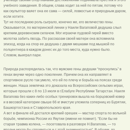
учебного заведения. В общем, слава ходит за ней по пятам, потому что
как скульптор ваяет она ее сама — силой, ловкостью и природным даром,
если хотите.
Тут не последнюю роль сыграло, конечно же, его величество гены.
Оказывается, по материнской линии у Наили Вагаповой дедушка слыл
крепким деревенским силачом. Мог играючи пудовой гирей вместо
молотка забить гвоздь. По рассказам своей матери она вспомнила
эпизод, когда на спор ее дедушка с двумя мешками под мышкой по
полцентнера в каждом донес их до того места, куда нужно было.
Словом, выиграл пари.
Природа распорядилась так, что мужские гены дедушки “проснулись” в
генах внучки через одно поколение. Причем она их направляет в
спортивное русло так умело, что ей по плечу и борьба на поясах среди
женщин. Наша землячка это доказала на Всероссийских сельских играх,
которые прошли с 8 по 13 июля в г.Елабуге Республики Татарстан. Наиля
Вагапова без каких-либо особых тренировок вышла на борцовский ковер
и в весовой категории свыше 66 кг вчистую уложила соперниц из Бурятии,
Башкортостана и Ставропольского края.
А вот в финале ей достался крепкий орешек — мастер спорта по вольной
борьбе, чемпионка России из Якутии (имени не помнит). “Если бы не
старая травма колена, — посетовала в разговоре Н.Вагапова, — то
вполне могла бы справиться и с этой знаменитостью”. В общем, до