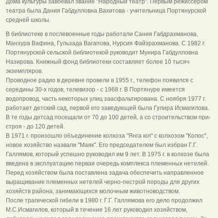
Дома культуры завоевал звание "Народный театр". Первым режиссером
театра была Дания Габдулловна Вахитова - учительница Портянурской
средней школы.
В библиотеке в послевоенные годы работали Сания Габдрахманова,
Манзура Вафина, Гульзада Вагапова, Нурсия Файзрахманова. С 1982 г.
Портянурской сельской библиотекой руководит Мунира Габдулловна
Назирова. Книжный фонд библиотеки составляет более 10 тысяч
экземпляров.
Проводное радио в деревне провели в 1955 г., телефон появился с
середины 30-х годов, телевизор - с 1968 г. В Портянуре имеется
водопровод, часть некоторых улиц заасфальтирована. С ноября 1977 г.
работает детский сад, первой его заведующей была Гулира Исмагилова.
В те годы детсад посещали от 70 до 100 детей, а со строительством при-
строя - до 120 детей.
В 1971 г. произошло объединение колхоза "Янга юл" с колхозом "Колос",
новое хозяйство назвали "Маяк". Его председателем был избран Г.Г.
Галлямов, который успешно руководил им 9 лет. В 1975 г. в колхозе была
введена в эксплуатацию первая очередь комплекса племенных нетелей.
Перед хозяйством была поставлена задача обеспечить направленное
выращивание племенных нетелей черно-пестрой породы для других
хозяйств района, занимающихся молочным животноводством.
После трагической гибели в 1980 г. Г.Г. Галлямова его дело продолжил
М.С.Исмагилов, который в течение 16 лет руководил хозяйством,