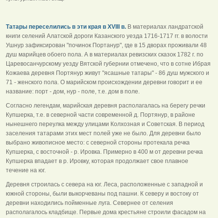
Татары переселились в эти края в XVIII в.
В материалах ландратской
книги селений Алатской дороги Казанского уезда 1716-1717 гг. в волости
Ушнур зафиксирован "починок Портанур", где в 15 дворах проживали 48
душ марийцев обоего пола. А в материалах ревизских сказок 1782 г. по
Царевосанчурскому уезду Вятской губернии отмечено, что в сотне Ибрая
Кожаева деревня Портянур живут "ясашные татары" - 86 душ мужского и
71 - женского пола. О марийском происхождении деревни говорит и ее
название: порт - дом, нур - поле, т.е. дом в поле.
Согласно легендам, марийская деревня располагалась на берегу речки
Купшерка, т.е. в северной части современной д. Портянур, в районе
нынешнего переулка между улицами Колхозная и Советская. В период
заселения татарами этих мест полей уже не было. Для деревни было
выбрано живописное место: с северной стороны протекала речка
Купшерка, с восточной - р. Ировка. Примерно в 400 м от деревни речка
Купшерка впадает в р. Ировку, которая продолжает свое плавное
течение на юг.
Деревня строилась с севера на юг. Леса, расположенные с западной и
южной стороны, были выкорчеваны под пашни. К северу и востоку от
деревни находились пойменные луга. Севернее от селения
располагалось кладбище. Первые дома крестьяне строили фасадом на