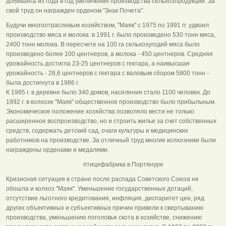
добиваясь из года в год увеличения производства сельхозпродукции. За
свой труд он награжден орденом "Знак Почета".
Будучи многоотраслевым хозяйством, "Маяк" с 1975 по 1991 гг. удвоил
производство мяса и молока: в 1991 г. было произведено 530 тонн мяса,
2400 тонн молока. В пересчете на 100 га сельхозугодий мяса было
произведено более 100 центнеров, а молока - 450 центнеров. Средняя
урожайность достигла 23-25 центнеров с гектара, а наивысшая
урожайность - 28,6 центнеров с гектара с валовым сбором 5800 тонн -
была достигнута в 1986 г.
К 1995 г. в деревне было 340 домов, населения стало 1100 человек. До
1992 г. в колхозе "Маяк" общественное производство было прибыльным.
Экономическое положение хозяйства позволяло вести не только
расширенное воспроизводство, но и строить жилье за счет собственных
средств, содержать детский сад, очаги культуры и медицинских
работников на производстве. За отличный труд многие колхозники были
награждены орденами и медалями.
птицефабрика в Портянуре
Кризисная ситуация в стране после распада Советского Союза не
обошла и колхоз "Маяк". Уменьшение государственных дотаций,
отсутствие льготного кредитования, инфляция, диспаритет цен, ряд
других объективных и субъективных причин привели к свертыванию
производства, уменьшению поголовья скота в хозяйстве, снижению