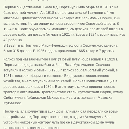
Первая общественная школа в д. Портянур была открыта в 1913 г. на
базе местной мечети. А в 1918 г. она стала школой I ступени с 4-мя
классами. Организатором школы был Мухамет Каримович Норкин, сын
муллы, который стал одним из ярых сторонников Советской власти. В
1924 г. в школе обучались 67 мальчиков, 26 девочек. Кроме этой школы в
деревне работал детдом (открыт в 1921 г.). Здесь в 1924 г. воспитывались
42 ребенка.
В 1923 г. в д. Портянур Мари-Турекской волости Сернурского кантона
было 315 дворов. В 1925 г. здесь проживало 1665 татар и 7 русских.
Колхоз под названием "Янга юл" ("Новый путь") образовался в 1929 г.
Первым председателем был избран Яхья Мухамадиев. Сначала
вступили в колхоз 9 семей. В 1930 г. колхоз собрал богатый урожай, в
1931 г. построил фермы и конюшню. Видя успехи коллективного
хозяйства, в него вступили еще 95 семей. Полная коллективизация в
деревне завершилась в 1936 г. В этом году в колхоз пришли первые
трактор и автомобиль. Трактористами стали Мухаматгали Вафин, Ахмау
Сибгатуллин, Габдрахман Мухаметгалиев, а из женщин - Мамдуха
Мукминова.
После начала коллективизации дом Галимзян бая передали со всеми
постройками под Портянурское сельпо, а в доме Ахмадуллы-бая
устроили колхозную контору, чуть позже в двухэтажном доме муллы
расположилась начальная школа.